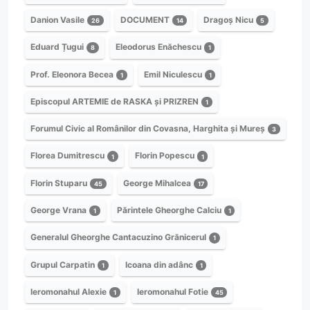
Danion Vasile
DOCUMENT
Dragoș Nicu
26
14
5
Eduard Țugui
Eleodorus Enăchescu
8
1
Prof. Eleonora Becea
Emil Niculescu
1
1
Episcopul ARTEMIE de RASKA și PRIZREN
1
Forumul Civic al Românilor din Covasna, Harghita și Mureș
3
Florea Dumitrescu
Florin Popescu
1
1
Florin Stuparu
George Mihalcea
45
17
George Vrana
Părintele Gheorghe Calciu
1
1
Generalul Gheorghe Cantacuzino Grănicerul
1
Grupul Carpatin
Icoana din adânc
1
1
Ieromonahul Alexie
Ieromonahul Fotie
1
45