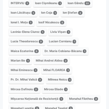
INTERVIU
Ioan Cișmileanu
Ioan Gându
1
1
22
Ioan Lăcătușu
Ion Coja
Ion Ștefan
1
1
2
Ionel I. Moța
Iosif Niculescu
1
2
Lavinia-Elena Ciurez
Liviu Vișan
1
1
Lucia Theodorescu
Lucian Cornianu
3
1
Maica Ecaterina
Dr. Maria Cobianu-Băcanu
5
1
Marian Ilie
Mihai Andrei Aldea
1
2
Mihai Eminescu
Mihai FLOAREA
1
1
Pr. Dr. Mihai Valică
Mihnea Neicu
7
1
Mircea Dafinoiu
Mircea Eliade
2
1
Mișcarea Națională de Rezistență
Monahul Filotheu
1
2
Monahul Leontie
Monahul Teodot
3
3