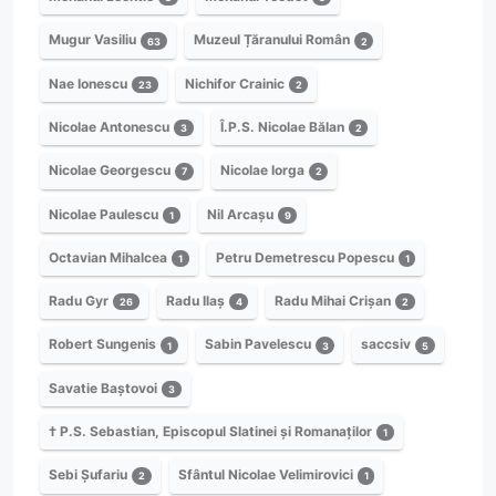
Mugur Vasiliu
Muzeul Țăranului Român
63
2
Nae Ionescu
Nichifor Crainic
23
2
Nicolae Antonescu
Î.P.S. Nicolae Bălan
3
2
Nicolae Georgescu
Nicolae Iorga
7
2
Nicolae Paulescu
Nil Arcașu
1
9
Octavian Mihalcea
Petru Demetrescu Popescu
1
1
Radu Gyr
Radu Ilaș
Radu Mihai Crișan
26
4
2
Robert Sungenis
Sabin Pavelescu
saccsiv
1
3
5
Savatie Baștovoi
3
† P.S. Sebastian, Episcopul Slatinei și Romanaților
1
Sebi Șufariu
Sfântul Nicolae Velimirovici
2
1