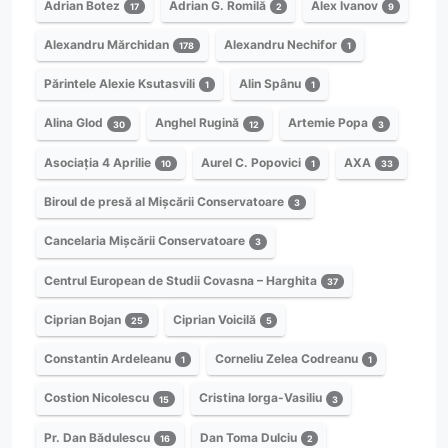
Adrian Botez
Adrian G. Romilă
Alex Ivanov
17
2
9
Alexandru Mărchidan
Alexandru Nechifor
178
1
Părintele Alexie Ksutasvili
Alin Spânu
1
1
Alina Glod
Anghel Rugină
Artemie Popa
30
12
3
Asociația 4 Aprilie
Aurel C. Popovici
AXA
10
1
33
Biroul de presă al Mișcării Conservatoare
3
Cancelaria Mișcării Conservatoare
3
Centrul European de Studii Covasna – Harghita
37
Ciprian Bojan
Ciprian Voicilă
25
5
Constantin Ardeleanu
Corneliu Zelea Codreanu
1
1
Costion Nicolescu
Cristina Iorga-Vasiliu
15
3
Pr. Dan Bădulescu
Dan Toma Dulciu
16
2