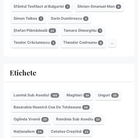
Sfântul Teofilact al Bulgariei
Silvian-Emanuel Man
1
5
Simon Telkes
Sorin Dumitrescu
1
5
Ștefan Plămădeală
Tamara Gheorghiu
22
1
Teodor Crăciunescu
Theodor Codreanu
…
1
9
Etichete
Lumină Sub Asediu!
Maghiari
Unguri
145
38
35
Basarabia Noastră Cea De Totdeauna
28
Oglinda Vremii
România Sub Asediu
25
25
Naționalism
Cetatea Creștină
24
22