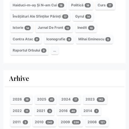
Haiduci–m–aș Și N–am Cui
Politică
Curs
18
18
17
Învățături Ale Sfinților Părinți
Gyrul
17
14
Istorie
Jurnal De Front
Inedit
14
12
10
Contra Atac
Iconografie
Mihai Eminescu
9
9
9
Raportul Orbului
…
9
Arhive
2026
2025
2024
2023
19
41
17
142
2022
2021
2016
2014
11
3
40
1
2011
2010
2009
2008
3
242
226
121