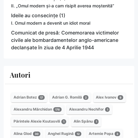
II. „Omul modern și-a cam risipit averea moștenită”
Ideile au consecințe (1)
I. Omul modern a devenit un idiot moral
Comunicat de presă: Comemorarea victimelor
civile ale bombardamentelor anglo-americane
declanșate în ziua de 4 Aprilie 1944
Autori
Adrian Botez
Adrian G. Romilă
Alex Ivanov
17
2
9
Alexandru Mărchidan
Alexandru Nechifor
178
1
Părintele Alexie Ksutasvili
Alin Spânu
1
1
Alina Glod
Anghel Rugină
Artemie Popa
30
12
3