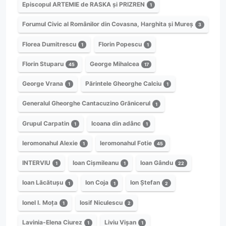
Episcopul ARTEMIE de RASKA și PRIZREN
1
Forumul Civic al Românilor din Covasna, Harghita și Mureș
3
Florea Dumitrescu
Florin Popescu
1
1
Florin Stuparu
George Mihalcea
45
17
George Vrana
Părintele Gheorghe Calciu
1
1
Generalul Gheorghe Cantacuzino Grănicerul
1
Grupul Carpatin
Icoana din adânc
1
1
Ieromonahul Alexie
Ieromonahul Fotie
1
45
INTERVIU
Ioan Cișmileanu
Ioan Gându
1
1
22
Ioan Lăcătușu
Ion Coja
Ion Ștefan
1
1
2
Ionel I. Moța
Iosif Niculescu
1
2
Lavinia-Elena Ciurez
Liviu Vișan
1
1