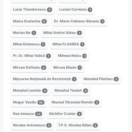
Lucia Theodorescu
Lucian Cornianu
3
1
Maica Ecaterina
Dr. Maria Cobianu-Băcanu
5
1
Marian Ilie
Mihai Andrei Aldea
1
2
Mihai Eminescu
Mihai FLOAREA
1
1
Pr. Dr. Mihai Valică
Mihnea Neicu
7
1
Mircea Dafinoiu
Mircea Eliade
2
1
Mișcarea Națională de Rezistență
Monahul Filotheu
1
2
Monahul Leontie
Monahul Teodot
3
3
Mugur Vasiliu
Muzeul Țăranului Român
63
2
Nae Ionescu
Nichifor Crainic
23
2
Nicolae Antonescu
Î.P.S. Nicolae Bălan
3
2