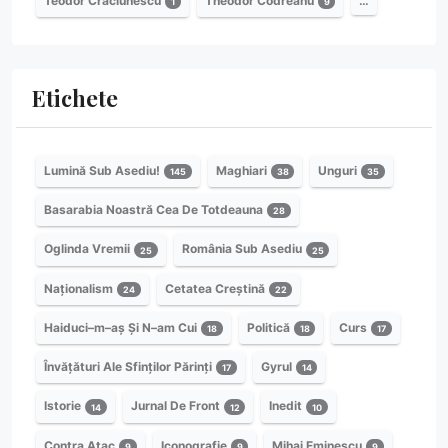
Teodor Crăciunescu
Theodor Codreanu
…
1
9
Etichete
Lumină Sub Asediu!
Maghiari
Unguri
145
38
35
Basarabia Noastră Cea De Totdeauna
28
Oglinda Vremii
România Sub Asediu
25
25
Naționalism
Cetatea Creștină
24
22
Haiduci–m–aș Și N–am Cui
Politică
Curs
18
18
17
Învățături Ale Sfinților Părinți
Gyrul
17
14
Istorie
Jurnal De Front
Inedit
14
12
10
Contra Atac
Iconografie
Mihai Eminescu
9
9
9