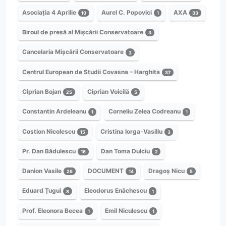
Asociația 4 Aprilie
Aurel C. Popovici
AXA
10
1
33
Biroul de presă al Mișcării Conservatoare
3
Cancelaria Mișcării Conservatoare
3
Centrul European de Studii Covasna – Harghita
37
Ciprian Bojan
Ciprian Voicilă
25
5
Constantin Ardeleanu
Corneliu Zelea Codreanu
1
1
Costion Nicolescu
Cristina Iorga-Vasiliu
15
3
Pr. Dan Bădulescu
Dan Toma Dulciu
16
2
Danion Vasile
DOCUMENT
Dragoș Nicu
26
14
5
Eduard Țugui
Eleodorus Enăchescu
8
1
Prof. Eleonora Becea
Emil Niculescu
1
1