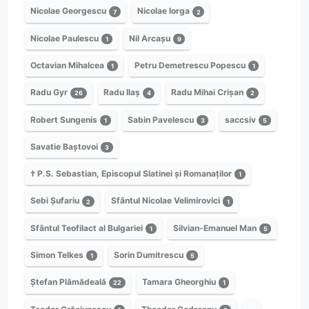
Nicolae Georgescu
Nicolae Iorga
7
2
Nicolae Paulescu
Nil Arcașu
1
9
Octavian Mihalcea
Petru Demetrescu Popescu
1
1
Radu Gyr
Radu Ilaș
Radu Mihai Crișan
26
4
2
Robert Sungenis
Sabin Pavelescu
saccsiv
1
3
5
Savatie Baștovoi
3
† P.S. Sebastian, Episcopul Slatinei și Romanaților
1
Sebi Șufariu
Sfântul Nicolae Velimirovici
2
1
Sfântul Teofilact al Bulgariei
Silvian-Emanuel Man
1
5
Simon Telkes
Sorin Dumitrescu
1
5
Ștefan Plămădeală
Tamara Gheorghiu
22
1