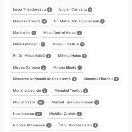
Lucia Theodorescu
Lucian Cornianu
3
1
Maica Ecaterina
Dr. Maria Cobianu-Băcanu
5
1
Marian Ilie
Mihai Andrei Aldea
1
2
Mihai Eminescu
Mihai FLOAREA
1
1
Pr. Dr. Mihai Valică
Mihnea Neicu
7
1
Mircea Dafinoiu
Mircea Eliade
2
1
Mișcarea Națională de Rezistență
Monahul Filotheu
1
2
Monahul Leontie
Monahul Teodot
3
3
Mugur Vasiliu
Muzeul Țăranului Român
63
2
Nae Ionescu
Nichifor Crainic
23
2
Nicolae Antonescu
Î.P.S. Nicolae Bălan
3
2