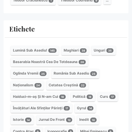
Teodor Crăciunescu
Theodor Codreanu
…
1
9
Etichete
Lumină Sub Asediu!
Maghiari
Unguri
145
38
35
Basarabia Noastră Cea De Totdeauna
28
Oglinda Vremii
România Sub Asediu
25
25
Naționalism
Cetatea Creștină
24
22
Haiduci–m–aș Și N–am Cui
Politică
Curs
18
18
17
Învățături Ale Sfinților Părinți
Gyrul
17
14
Istorie
Jurnal De Front
Inedit
14
12
10
Contra Atac
Iconografie
Mihai Eminescu
9
9
9