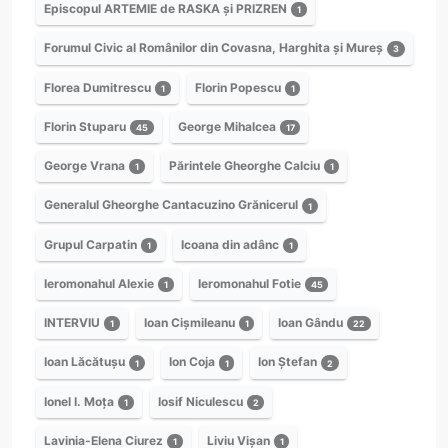
Episcopul ARTEMIE de RASKA și PRIZREN
1
Forumul Civic al Românilor din Covasna, Harghita și Mureș
3
Florea Dumitrescu
Florin Popescu
1
1
Florin Stuparu
George Mihalcea
45
17
George Vrana
Părintele Gheorghe Calciu
1
1
Generalul Gheorghe Cantacuzino Grănicerul
1
Grupul Carpatin
Icoana din adânc
1
1
Ieromonahul Alexie
Ieromonahul Fotie
1
45
INTERVIU
Ioan Cișmileanu
Ioan Gându
1
1
22
Ioan Lăcătușu
Ion Coja
Ion Ștefan
1
1
2
Ionel I. Moța
Iosif Niculescu
1
2
Lavinia-Elena Ciurez
Liviu Vișan
1
1