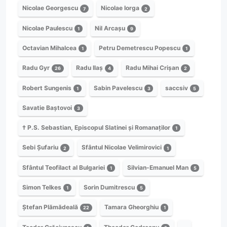
Nicolae Georgescu
Nicolae Iorga
7
2
Nicolae Paulescu
Nil Arcașu
1
9
Octavian Mihalcea
Petru Demetrescu Popescu
1
1
Radu Gyr
Radu Ilaș
Radu Mihai Crișan
26
4
2
Robert Sungenis
Sabin Pavelescu
saccsiv
1
3
5
Savatie Baștovoi
3
† P.S. Sebastian, Episcopul Slatinei și Romanaților
1
Sebi Șufariu
Sfântul Nicolae Velimirovici
2
1
Sfântul Teofilact al Bulgariei
Silvian-Emanuel Man
1
5
Simon Telkes
Sorin Dumitrescu
1
5
Ștefan Plămădeală
Tamara Gheorghiu
22
1