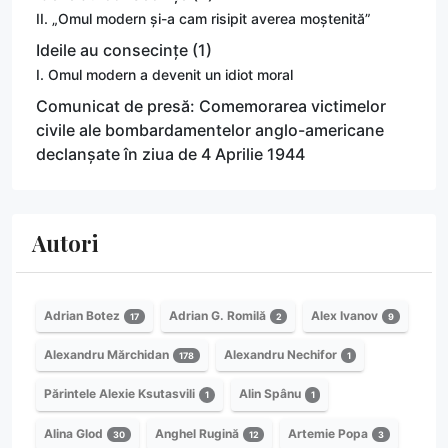
II. „Omul modern și-a cam risipit averea moștenită”
Ideile au consecințe (1)
I. Omul modern a devenit un idiot moral
Comunicat de presă: Comemorarea victimelor
civile ale bombardamentelor anglo-americane
declanșate în ziua de 4 Aprilie 1944
Autori
Adrian Botez
Adrian G. Romilă
Alex Ivanov
17
2
9
Alexandru Mărchidan
Alexandru Nechifor
178
1
Părintele Alexie Ksutasvili
Alin Spânu
1
1
Alina Glod
Anghel Rugină
Artemie Popa
30
12
3