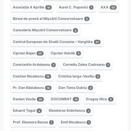
Asociația 4 Aprilie
Aurel C. Popovici
AXA
10
1
33
Biroul de presă al Mișcării Conservatoare
3
Cancelaria Mișcării Conservatoare
3
Centrul European de Studii Covasna – Harghita
37
Ciprian Bojan
Ciprian Voicilă
25
5
Constantin Ardeleanu
Corneliu Zelea Codreanu
1
1
Costion Nicolescu
Cristina Iorga-Vasiliu
15
3
Pr. Dan Bădulescu
Dan Toma Dulciu
16
2
Danion Vasile
DOCUMENT
Dragoș Nicu
26
14
5
Eduard Țugui
Eleodorus Enăchescu
8
1
Prof. Eleonora Becea
Emil Niculescu
1
1