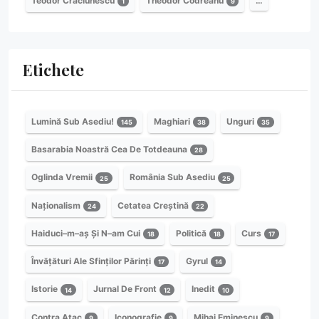
Teodor Crăciunescu
Theodor Codreanu
…
1
9
Etichete
Lumină Sub Asediu!
Maghiari
Unguri
145
38
35
Basarabia Noastră Cea De Totdeauna
28
Oglinda Vremii
România Sub Asediu
25
25
Naționalism
Cetatea Creștină
24
22
Haiduci–m–aș Și N–am Cui
Politică
Curs
18
18
17
Învățături Ale Sfinților Părinți
Gyrul
17
14
Istorie
Jurnal De Front
Inedit
14
12
10
Contra Atac
Iconografie
Mihai Eminescu
9
9
9