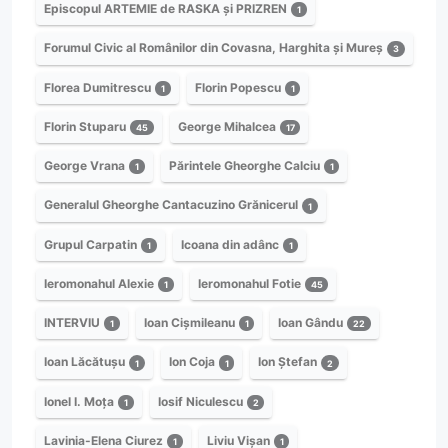
Episcopul ARTEMIE de RASKA și PRIZREN
1
Forumul Civic al Românilor din Covasna, Harghita și Mureș
3
Florea Dumitrescu
Florin Popescu
1
1
Florin Stuparu
George Mihalcea
45
17
George Vrana
Părintele Gheorghe Calciu
1
1
Generalul Gheorghe Cantacuzino Grănicerul
1
Grupul Carpatin
Icoana din adânc
1
1
Ieromonahul Alexie
Ieromonahul Fotie
1
45
INTERVIU
Ioan Cișmileanu
Ioan Gându
1
1
22
Ioan Lăcătușu
Ion Coja
Ion Ștefan
1
1
2
Ionel I. Moța
Iosif Niculescu
1
2
Lavinia-Elena Ciurez
Liviu Vișan
1
1