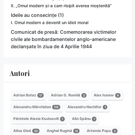
II. „Omul modern și-a cam risipit averea moștenită”
Ideile au consecințe (1)
I. Omul modern a devenit un idiot moral
Comunicat de presă: Comemorarea victimelor
civile ale bombardamentelor anglo-americane
declanșate în ziua de 4 Aprilie 1944
Autori
Adrian Botez
Adrian G. Romilă
Alex Ivanov
17
2
9
Alexandru Mărchidan
Alexandru Nechifor
178
1
Părintele Alexie Ksutasvili
Alin Spânu
1
1
Alina Glod
Anghel Rugină
Artemie Popa
30
12
3