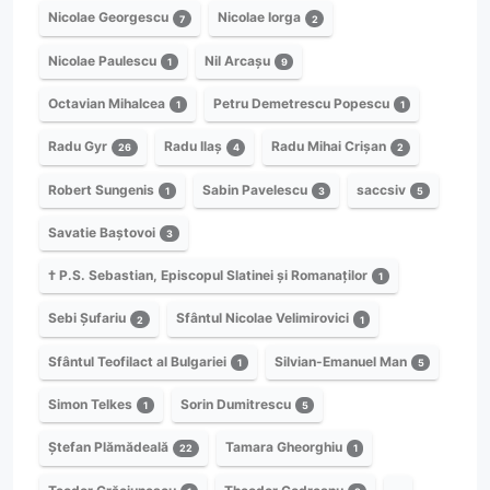
Nicolae Georgescu
Nicolae Iorga
7
2
Nicolae Paulescu
Nil Arcașu
1
9
Octavian Mihalcea
Petru Demetrescu Popescu
1
1
Radu Gyr
Radu Ilaș
Radu Mihai Crișan
26
4
2
Robert Sungenis
Sabin Pavelescu
saccsiv
1
3
5
Savatie Baștovoi
3
† P.S. Sebastian, Episcopul Slatinei și Romanaților
1
Sebi Șufariu
Sfântul Nicolae Velimirovici
2
1
Sfântul Teofilact al Bulgariei
Silvian-Emanuel Man
1
5
Simon Telkes
Sorin Dumitrescu
1
5
Ștefan Plămădeală
Tamara Gheorghiu
22
1