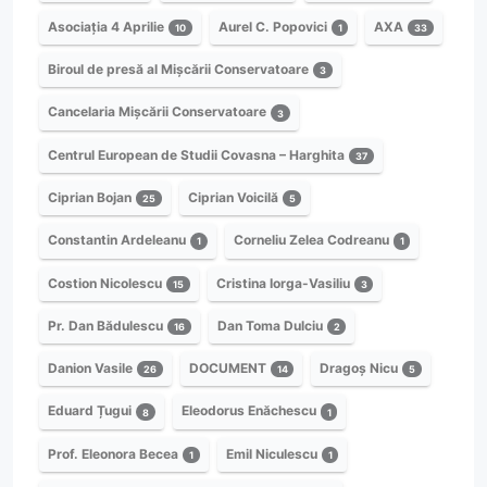
Asociația 4 Aprilie
Aurel C. Popovici
AXA
10
1
33
Biroul de presă al Mișcării Conservatoare
3
Cancelaria Mișcării Conservatoare
3
Centrul European de Studii Covasna – Harghita
37
Ciprian Bojan
Ciprian Voicilă
25
5
Constantin Ardeleanu
Corneliu Zelea Codreanu
1
1
Costion Nicolescu
Cristina Iorga-Vasiliu
15
3
Pr. Dan Bădulescu
Dan Toma Dulciu
16
2
Danion Vasile
DOCUMENT
Dragoș Nicu
26
14
5
Eduard Țugui
Eleodorus Enăchescu
8
1
Prof. Eleonora Becea
Emil Niculescu
1
1