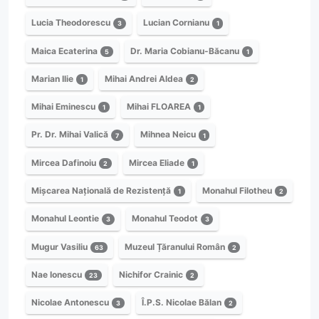
Lucia Theodorescu
Lucian Cornianu
3
1
Maica Ecaterina
Dr. Maria Cobianu-Băcanu
5
1
Marian Ilie
Mihai Andrei Aldea
1
2
Mihai Eminescu
Mihai FLOAREA
1
1
Pr. Dr. Mihai Valică
Mihnea Neicu
7
1
Mircea Dafinoiu
Mircea Eliade
2
1
Mișcarea Națională de Rezistență
Monahul Filotheu
1
2
Monahul Leontie
Monahul Teodot
3
3
Mugur Vasiliu
Muzeul Țăranului Român
63
2
Nae Ionescu
Nichifor Crainic
23
2
Nicolae Antonescu
Î.P.S. Nicolae Bălan
3
2