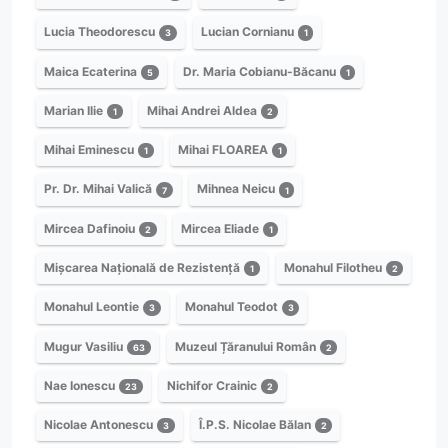
Lucia Theodorescu
Lucian Cornianu
3
1
Maica Ecaterina
Dr. Maria Cobianu-Băcanu
5
1
Marian Ilie
Mihai Andrei Aldea
1
2
Mihai Eminescu
Mihai FLOAREA
1
1
Pr. Dr. Mihai Valică
Mihnea Neicu
7
1
Mircea Dafinoiu
Mircea Eliade
2
1
Mișcarea Națională de Rezistență
Monahul Filotheu
1
2
Monahul Leontie
Monahul Teodot
3
3
Mugur Vasiliu
Muzeul Țăranului Român
63
2
Nae Ionescu
Nichifor Crainic
23
2
Nicolae Antonescu
Î.P.S. Nicolae Bălan
3
2