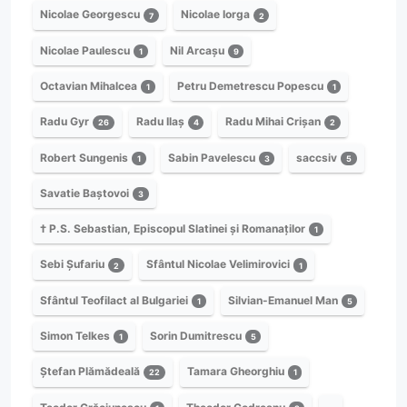
Nicolae Georgescu
Nicolae Iorga
7
2
Nicolae Paulescu
Nil Arcașu
1
9
Octavian Mihalcea
Petru Demetrescu Popescu
1
1
Radu Gyr
Radu Ilaș
Radu Mihai Crișan
26
4
2
Robert Sungenis
Sabin Pavelescu
saccsiv
1
3
5
Savatie Baștovoi
3
† P.S. Sebastian, Episcopul Slatinei și Romanaților
1
Sebi Șufariu
Sfântul Nicolae Velimirovici
2
1
Sfântul Teofilact al Bulgariei
Silvian-Emanuel Man
1
5
Simon Telkes
Sorin Dumitrescu
1
5
Ștefan Plămădeală
Tamara Gheorghiu
22
1