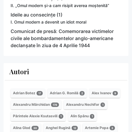
II. „Omul modern și-a cam risipit averea moștenită”
Ideile au consecințe (1)
I. Omul modern a devenit un idiot moral
Comunicat de presă: Comemorarea victimelor
civile ale bombardamentelor anglo-americane
declanșate în ziua de 4 Aprilie 1944
Autori
Adrian Botez
Adrian G. Romilă
Alex Ivanov
17
2
9
Alexandru Mărchidan
Alexandru Nechifor
178
1
Părintele Alexie Ksutasvili
Alin Spânu
1
1
Alina Glod
Anghel Rugină
Artemie Popa
30
12
3