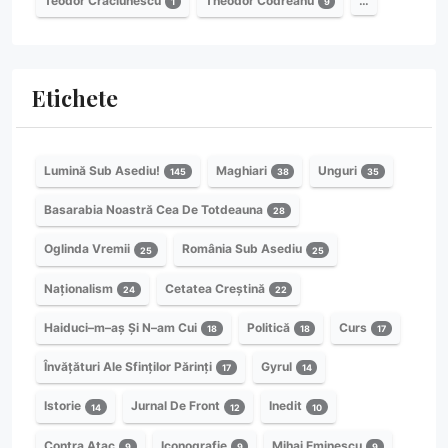
Teodor Crăciunescu
Theodor Codreanu
…
1
9
Etichete
Lumină Sub Asediu!
Maghiari
Unguri
145
38
35
Basarabia Noastră Cea De Totdeauna
28
Oglinda Vremii
România Sub Asediu
25
25
Naționalism
Cetatea Creștină
24
22
Haiduci–m–aș Și N–am Cui
Politică
Curs
18
18
17
Învățături Ale Sfinților Părinți
Gyrul
17
14
Istorie
Jurnal De Front
Inedit
14
12
10
Contra Atac
Iconografie
Mihai Eminescu
9
9
9