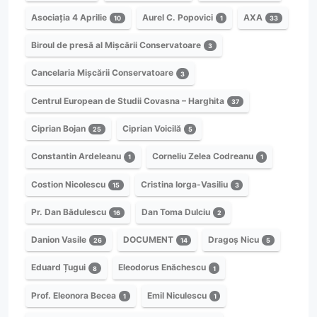
Asociația 4 Aprilie
Aurel C. Popovici
AXA
10
1
33
Biroul de presă al Mișcării Conservatoare
3
Cancelaria Mișcării Conservatoare
3
Centrul European de Studii Covasna – Harghita
37
Ciprian Bojan
Ciprian Voicilă
25
5
Constantin Ardeleanu
Corneliu Zelea Codreanu
1
1
Costion Nicolescu
Cristina Iorga-Vasiliu
15
3
Pr. Dan Bădulescu
Dan Toma Dulciu
16
2
Danion Vasile
DOCUMENT
Dragoș Nicu
26
14
5
Eduard Țugui
Eleodorus Enăchescu
8
1
Prof. Eleonora Becea
Emil Niculescu
1
1