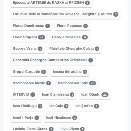
Episcopul ARTEMIE de RASKA și PRIZREN
1
Forumul Civic al Românilor din Covasna, Harghita și Mureș
3
Florea Dumitrescu
Florin Popescu
1
1
Florin Stuparu
George Mihalcea
45
17
George Vrana
Părintele Gheorghe Calciu
1
1
Generalul Gheorghe Cantacuzino Grănicerul
1
Grupul Carpatin
Icoana din adânc
1
1
Ieromonahul Alexie
Ieromonahul Fotie
1
45
INTERVIU
Ioan Cișmileanu
Ioan Gându
1
1
22
Ioan Lăcătușu
Ion Coja
Ion Ștefan
1
1
2
Ionel I. Moța
Iosif Niculescu
1
2
Lavinia-Elena Ciurez
Liviu Vișan
1
1