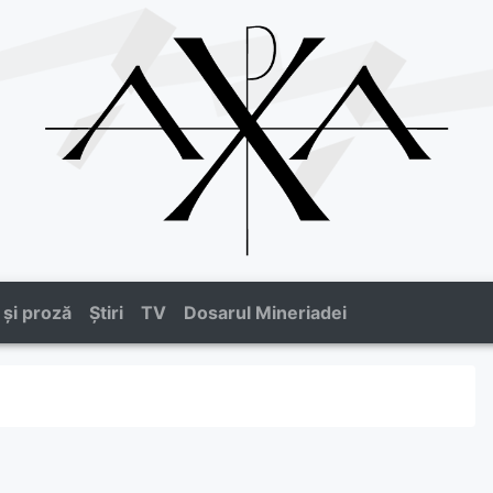
 și proză
Știri
TV
Dosarul Mineriadei