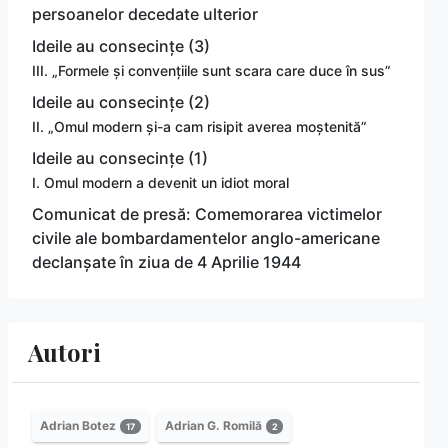
persoanelor decedate ulterior
Ideile au consecințe (3)
III. „Formele și convențiile sunt scara care duce în sus”
Ideile au consecințe (2)
II. „Omul modern și-a cam risipit averea moștenită”
Ideile au consecințe (1)
I. Omul modern a devenit un idiot moral
Comunicat de presă: Comemorarea victimelor
civile ale bombardamentelor anglo-americane
declanșate în ziua de 4 Aprilie 1944
Autori
Adrian Botez
Adrian G. Romilă
17
2