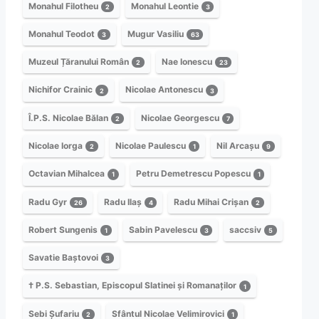
Monahul Filotheu
Monahul Leontie
2
3
Monahul Teodot
Mugur Vasiliu
3
63
Muzeul Țăranului Român
Nae Ionescu
2
23
Nichifor Crainic
Nicolae Antonescu
2
3
Î.P.S. Nicolae Bălan
Nicolae Georgescu
2
7
Nicolae Iorga
Nicolae Paulescu
Nil Arcașu
2
1
9
Octavian Mihalcea
Petru Demetrescu Popescu
1
1
Radu Gyr
Radu Ilaș
Radu Mihai Crișan
26
4
2
Robert Sungenis
Sabin Pavelescu
saccsiv
1
3
5
Savatie Baștovoi
3
† P.S. Sebastian, Episcopul Slatinei și Romanaților
1
Sebi Șufariu
Sfântul Nicolae Velimirovici
2
1