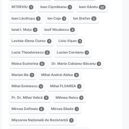
INTERVIU
Ioan Cișmileanu
Ioan Gându
1
1
22
Ioan Lăcătușu
Ion Coja
Ion Ștefan
1
1
2
Ionel I. Moța
Iosif Niculescu
1
2
Lavinia-Elena Ciurez
Liviu Vișan
1
1
Lucia Theodorescu
Lucian Cornianu
3
1
Maica Ecaterina
Dr. Maria Cobianu-Băcanu
5
1
Marian Ilie
Mihai Andrei Aldea
1
2
Mihai Eminescu
Mihai FLOAREA
1
1
Pr. Dr. Mihai Valică
Mihnea Neicu
7
1
Mircea Dafinoiu
Mircea Eliade
2
1
Mișcarea Națională de Rezistență
1