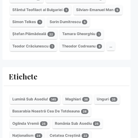
Sfântul Teofilact al Bulgariei
Silvian-Emanuel Man
1
5
Simon Telkes
Sorin Dumitrescu
1
5
Ștefan Plămădeală
Tamara Gheorghiu
22
1
Teodor Crăciunescu
Theodor Codreanu
…
1
9
Etichete
Lumină Sub Asediu!
Maghiari
Unguri
145
38
35
Basarabia Noastră Cea De Totdeauna
28
Oglinda Vremii
România Sub Asediu
25
25
Naționalism
Cetatea Creștină
24
22