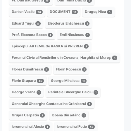
Pr. Dan Bădulescu
Dan Toma Dulciu
16
2
Danion Vasile
DOCUMENT
Dragoș Nicu
26
14
5
Eduard Țugui
Eleodorus Enăchescu
8
1
Prof. Eleonora Becea
Emil Niculescu
1
1
Episcopul ARTEMIE de RASKA și PRIZREN
1
Forumul Civic al Românilor din Covasna, Harghita și Mureș
3
Florea Dumitrescu
Florin Popescu
1
1
Florin Stuparu
George Mihalcea
45
17
George Vrana
Părintele Gheorghe Calciu
1
1
Generalul Gheorghe Cantacuzino Grănicerul
1
Grupul Carpatin
Icoana din adânc
1
1
Ieromonahul Alexie
Ieromonahul Fotie
1
45