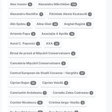
Alex Ivanov
Alexandru Mărchidan
9
178
Alexandru Nechifor
Părintele Alexie Ksutasvili
1
1
Alin Spânu
Alina Glod
Anghel Rugină
1
30
12
Artemie Popa
Asociația 4 Aprilie
3
10
Aurel C. Popovici
AXA
1
33
Biroul de presă al Mișcării Conservatoare
3
Cancelaria Mișcării Conservatoare
3
Centrul European de Studii Covasna – Harghita
37
Ciprian Bojan
Ciprian Voicilă
25
5
Constantin Ardeleanu
Corneliu Zelea Codreanu
1
1
Costion Nicolescu
Cristina Iorga-Vasiliu
15
3