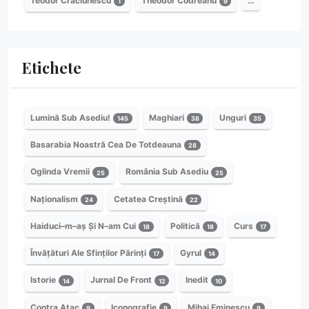
Teodor Crăciunescu
Theodor Codreanu
…
1
9
Etichete
Lumină Sub Asediu!
Maghiari
Unguri
145
38
35
Basarabia Noastră Cea De Totdeauna
28
Oglinda Vremii
România Sub Asediu
25
25
Naționalism
Cetatea Creștină
24
22
Haiduci–m–aș Și N–am Cui
Politică
Curs
18
18
17
Învățături Ale Sfinților Părinți
Gyrul
17
14
Istorie
Jurnal De Front
Inedit
14
12
10
Contra Atac
Iconografie
Mihai Eminescu
9
9
9