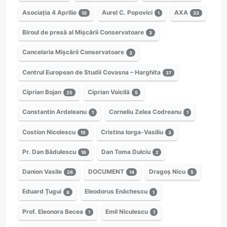
Asociația 4 Aprilie
Aurel C. Popovici
AXA
10
1
33
Biroul de presă al Mișcării Conservatoare
3
Cancelaria Mișcării Conservatoare
3
Centrul European de Studii Covasna – Harghita
37
Ciprian Bojan
Ciprian Voicilă
25
5
Constantin Ardeleanu
Corneliu Zelea Codreanu
1
1
Costion Nicolescu
Cristina Iorga-Vasiliu
15
3
Pr. Dan Bădulescu
Dan Toma Dulciu
16
2
Danion Vasile
DOCUMENT
Dragoș Nicu
26
14
5
Eduard Țugui
Eleodorus Enăchescu
8
1
Prof. Eleonora Becea
Emil Niculescu
1
1