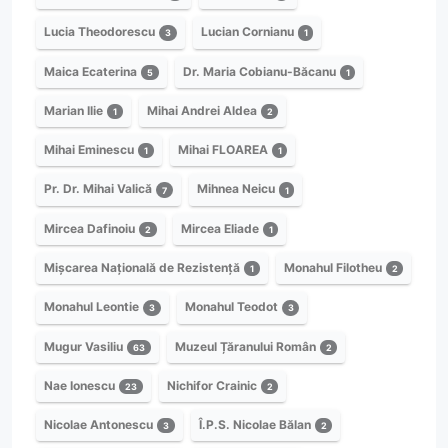
Lucia Theodorescu
Lucian Cornianu
3
1
Maica Ecaterina
Dr. Maria Cobianu-Băcanu
5
1
Marian Ilie
Mihai Andrei Aldea
1
2
Mihai Eminescu
Mihai FLOAREA
1
1
Pr. Dr. Mihai Valică
Mihnea Neicu
7
1
Mircea Dafinoiu
Mircea Eliade
2
1
Mișcarea Națională de Rezistență
Monahul Filotheu
1
2
Monahul Leontie
Monahul Teodot
3
3
Mugur Vasiliu
Muzeul Țăranului Român
63
2
Nae Ionescu
Nichifor Crainic
23
2
Nicolae Antonescu
Î.P.S. Nicolae Bălan
3
2