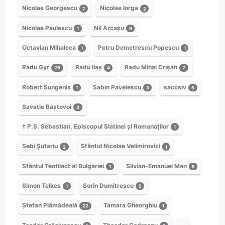
Nicolae Georgescu
Nicolae Iorga
7
2
Nicolae Paulescu
Nil Arcașu
1
9
Octavian Mihalcea
Petru Demetrescu Popescu
1
1
Radu Gyr
Radu Ilaș
Radu Mihai Crișan
26
4
2
Robert Sungenis
Sabin Pavelescu
saccsiv
1
3
5
Savatie Baștovoi
3
† P.S. Sebastian, Episcopul Slatinei și Romanaților
1
Sebi Șufariu
Sfântul Nicolae Velimirovici
2
1
Sfântul Teofilact al Bulgariei
Silvian-Emanuel Man
1
5
Simon Telkes
Sorin Dumitrescu
1
5
Ștefan Plămădeală
Tamara Gheorghiu
22
1