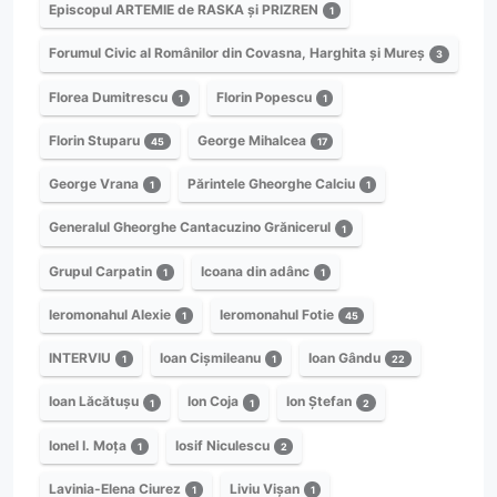
Episcopul ARTEMIE de RASKA și PRIZREN
1
Forumul Civic al Românilor din Covasna, Harghita și Mureș
3
Florea Dumitrescu
Florin Popescu
1
1
Florin Stuparu
George Mihalcea
45
17
George Vrana
Părintele Gheorghe Calciu
1
1
Generalul Gheorghe Cantacuzino Grănicerul
1
Grupul Carpatin
Icoana din adânc
1
1
Ieromonahul Alexie
Ieromonahul Fotie
1
45
INTERVIU
Ioan Cișmileanu
Ioan Gându
1
1
22
Ioan Lăcătușu
Ion Coja
Ion Ștefan
1
1
2
Ionel I. Moța
Iosif Niculescu
1
2
Lavinia-Elena Ciurez
Liviu Vișan
1
1