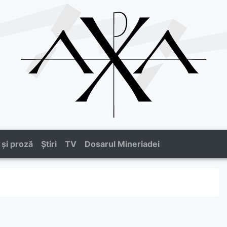
 și proză
Știri
TV
Dosarul Mineriadei