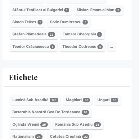
Sfântul Teofilact al Bulgariei
Silvian-Emanuel Man
1
5
Simon Telkes
Sorin Dumitrescu
1
5
Ștefan Plămădeală
Tamara Gheorghiu
22
1
Teodor Crăciunescu
Theodor Codreanu
…
1
9
Etichete
Lumină Sub Asediu!
Maghiari
Unguri
145
38
35
Basarabia Noastră Cea De Totdeauna
28
Oglinda Vremii
România Sub Asediu
25
25
Naționalism
Cetatea Creștină
24
22