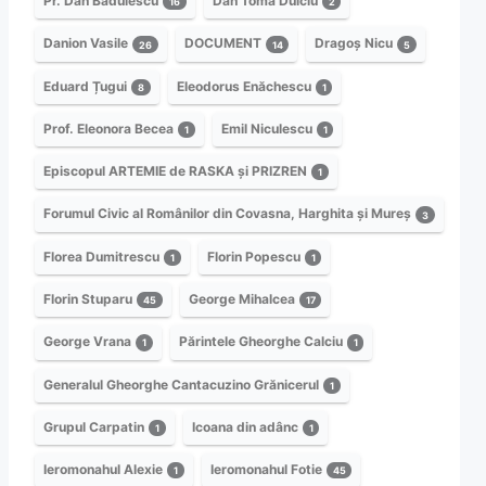
Pr. Dan Bădulescu
Dan Toma Dulciu
16
2
Danion Vasile
DOCUMENT
Dragoș Nicu
26
14
5
Eduard Țugui
Eleodorus Enăchescu
8
1
Prof. Eleonora Becea
Emil Niculescu
1
1
Episcopul ARTEMIE de RASKA și PRIZREN
1
Forumul Civic al Românilor din Covasna, Harghita și Mureș
3
Florea Dumitrescu
Florin Popescu
1
1
Florin Stuparu
George Mihalcea
45
17
George Vrana
Părintele Gheorghe Calciu
1
1
Generalul Gheorghe Cantacuzino Grănicerul
1
Grupul Carpatin
Icoana din adânc
1
1
Ieromonahul Alexie
Ieromonahul Fotie
1
45