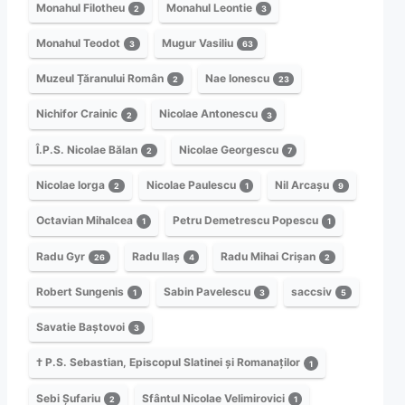
Monahul Filotheu
Monahul Leontie
2
3
Monahul Teodot
Mugur Vasiliu
3
63
Muzeul Țăranului Român
Nae Ionescu
2
23
Nichifor Crainic
Nicolae Antonescu
2
3
Î.P.S. Nicolae Bălan
Nicolae Georgescu
2
7
Nicolae Iorga
Nicolae Paulescu
Nil Arcașu
2
1
9
Octavian Mihalcea
Petru Demetrescu Popescu
1
1
Radu Gyr
Radu Ilaș
Radu Mihai Crișan
26
4
2
Robert Sungenis
Sabin Pavelescu
saccsiv
1
3
5
Savatie Baștovoi
3
† P.S. Sebastian, Episcopul Slatinei și Romanaților
1
Sebi Șufariu
Sfântul Nicolae Velimirovici
2
1