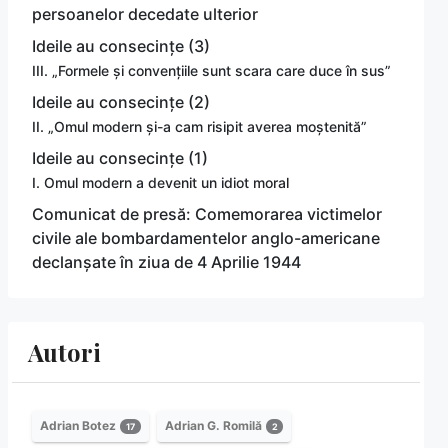
persoanelor decedate ulterior
Ideile au consecințe (3)
III. „Formele și convențiile sunt scara care duce în sus”
Ideile au consecințe (2)
II. „Omul modern și-a cam risipit averea moștenită”
Ideile au consecințe (1)
I. Omul modern a devenit un idiot moral
Comunicat de presă: Comemorarea victimelor
civile ale bombardamentelor anglo-americane
declanșate în ziua de 4 Aprilie 1944
Autori
Adrian Botez
Adrian G. Romilă
17
2