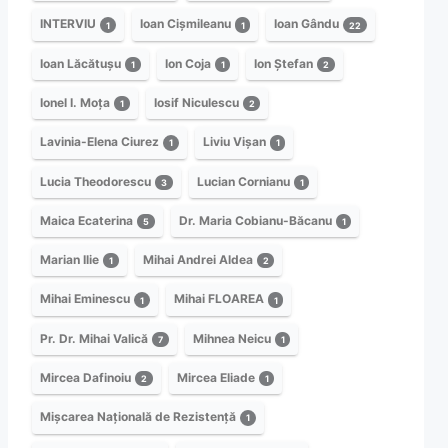
INTERVIU
Ioan Cișmileanu
Ioan Gându
1
1
22
Ioan Lăcătușu
Ion Coja
Ion Ștefan
1
1
2
Ionel I. Moța
Iosif Niculescu
1
2
Lavinia-Elena Ciurez
Liviu Vișan
1
1
Lucia Theodorescu
Lucian Cornianu
3
1
Maica Ecaterina
Dr. Maria Cobianu-Băcanu
5
1
Marian Ilie
Mihai Andrei Aldea
1
2
Mihai Eminescu
Mihai FLOAREA
1
1
Pr. Dr. Mihai Valică
Mihnea Neicu
7
1
Mircea Dafinoiu
Mircea Eliade
2
1
Mișcarea Națională de Rezistență
1