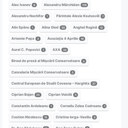
Alex Ivanov
Alexandru Mărchidan
9
178
Alexandru Nechifor
Părintele Alexie Ksutasvili
1
1
Alin Spânu
Alina Glod
Anghel Rugină
1
30
12
Artemie Popa
Asociația 4 Aprilie
3
10
Aurel C. Popovici
AXA
1
33
Biroul de presă al Mișcării Conservatoare
3
Cancelaria Mișcării Conservatoare
3
Centrul European de Studii Covasna – Harghita
37
Ciprian Bojan
Ciprian Voicilă
25
5
Constantin Ardeleanu
Corneliu Zelea Codreanu
1
1
Costion Nicolescu
Cristina Iorga-Vasiliu
15
3