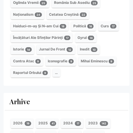
Oglinda Vremii
România Sub Asediu
25
25
Naționalism
Cetatea Creștină
24
22
Haiduci–m–aș Și N–am Cui
Politică
Curs
18
18
17
Învățături Ale Sfinților Părinți
Gyrul
17
14
Istorie
Jurnal De Front
Inedit
14
12
10
Contra Atac
Iconografie
Mihai Eminescu
9
9
9
Raportul Orbului
…
9
Arhive
2026
2025
2024
2023
19
41
17
142