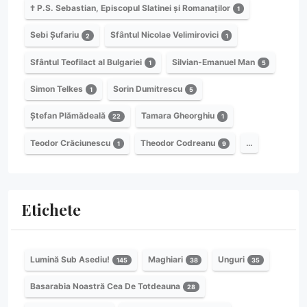
† P.S. Sebastian, Episcopul Slatinei și Romanaților
1
Sebi Șufariu
Sfântul Nicolae Velimirovici
2
1
Sfântul Teofilact al Bulgariei
Silvian-Emanuel Man
1
5
Simon Telkes
Sorin Dumitrescu
1
5
Ștefan Plămădeală
Tamara Gheorghiu
22
1
Teodor Crăciunescu
Theodor Codreanu
…
1
9
Etichete
Lumină Sub Asediu!
Maghiari
Unguri
145
38
35
Basarabia Noastră Cea De Totdeauna
28