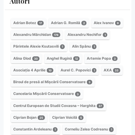
Autori
Adrian Botez
Adrian G. Romilă
Alex Ivanov
17
2
9
Alexandru Mărchidan
Alexandru Nechifor
178
1
Părintele Alexie Ksutasvili
Alin Spânu
1
1
Alina Glod
Anghel Rugină
Artemie Popa
30
12
3
Asociația 4 Aprilie
Aurel C. Popovici
AXA
10
1
33
Biroul de presă al Mișcării Conservatoare
3
Cancelaria Mișcării Conservatoare
3
Centrul European de Studii Covasna – Harghita
37
Ciprian Bojan
Ciprian Voicilă
25
5
Constantin Ardeleanu
Corneliu Zelea Codreanu
1
1