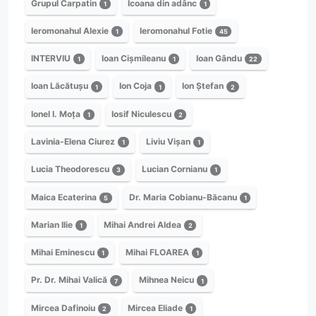
Grupul Carpatin
Icoana din adânc
1
1
Ieromonahul Alexie
Ieromonahul Fotie
1
45
INTERVIU
Ioan Cișmileanu
Ioan Gându
1
1
22
Ioan Lăcătușu
Ion Coja
Ion Ștefan
1
1
2
Ionel I. Moța
Iosif Niculescu
1
2
Lavinia-Elena Ciurez
Liviu Vișan
1
1
Lucia Theodorescu
Lucian Cornianu
3
1
Maica Ecaterina
Dr. Maria Cobianu-Băcanu
5
1
Marian Ilie
Mihai Andrei Aldea
1
2
Mihai Eminescu
Mihai FLOAREA
1
1
Pr. Dr. Mihai Valică
Mihnea Neicu
7
1
Mircea Dafinoiu
Mircea Eliade
2
1