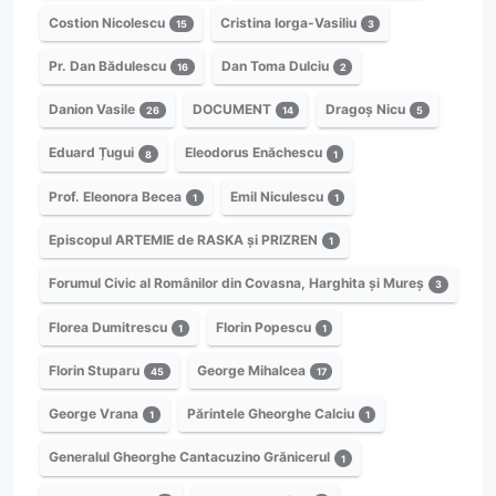
Costion Nicolescu
Cristina Iorga-Vasiliu
15
3
Pr. Dan Bădulescu
Dan Toma Dulciu
16
2
Danion Vasile
DOCUMENT
Dragoș Nicu
26
14
5
Eduard Țugui
Eleodorus Enăchescu
8
1
Prof. Eleonora Becea
Emil Niculescu
1
1
Episcopul ARTEMIE de RASKA și PRIZREN
1
Forumul Civic al Românilor din Covasna, Harghita și Mureș
3
Florea Dumitrescu
Florin Popescu
1
1
Florin Stuparu
George Mihalcea
45
17
George Vrana
Părintele Gheorghe Calciu
1
1
Generalul Gheorghe Cantacuzino Grănicerul
1