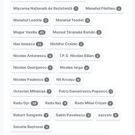
Mișcarea Națională de Rezistență
Monahul Filotheu
1
2
Monahul Leontie
Monahul Teodot
3
3
Mugur Vasiliu
Muzeul Țăranului Român
63
2
Nae Ionescu
Nichifor Crainic
23
2
Nicolae Antonescu
Î.P.S. Nicolae Bălan
3
2
Nicolae Georgescu
Nicolae Iorga
7
2
Nicolae Paulescu
Nil Arcașu
1
9
Octavian Mihalcea
Petru Demetrescu Popescu
1
1
Radu Gyr
Radu Ilaș
Radu Mihai Crișan
26
4
2
Robert Sungenis
Sabin Pavelescu
saccsiv
1
3
5
Savatie Baștovoi
3