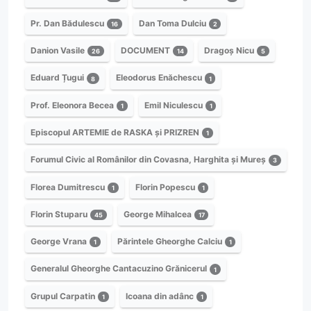
Pr. Dan Bădulescu
Dan Toma Dulciu
16
2
Danion Vasile
DOCUMENT
Dragoș Nicu
26
14
5
Eduard Țugui
Eleodorus Enăchescu
8
1
Prof. Eleonora Becea
Emil Niculescu
1
1
Episcopul ARTEMIE de RASKA și PRIZREN
1
Forumul Civic al Românilor din Covasna, Harghita și Mureș
3
Florea Dumitrescu
Florin Popescu
1
1
Florin Stuparu
George Mihalcea
45
17
George Vrana
Părintele Gheorghe Calciu
1
1
Generalul Gheorghe Cantacuzino Grănicerul
1
Grupul Carpatin
Icoana din adânc
1
1