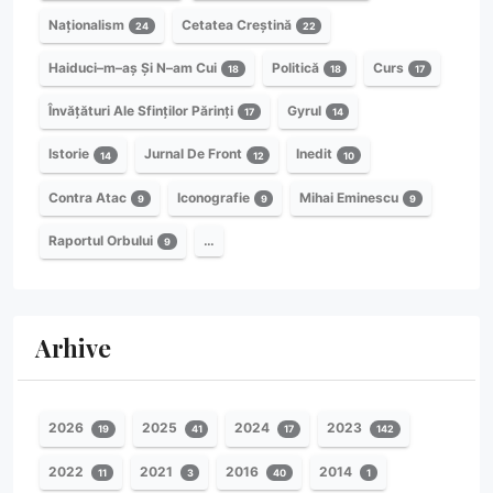
Naționalism
Cetatea Creștină
24
22
Haiduci–m–aș Și N–am Cui
Politică
Curs
18
18
17
Învățături Ale Sfinților Părinți
Gyrul
17
14
Istorie
Jurnal De Front
Inedit
14
12
10
Contra Atac
Iconografie
Mihai Eminescu
9
9
9
Raportul Orbului
…
9
Arhive
2026
2025
2024
2023
19
41
17
142
2022
2021
2016
2014
11
3
40
1