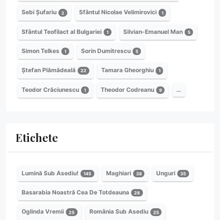
Sebi Șufariu
Sfântul Nicolae Velimirovici
2
1
Sfântul Teofilact al Bulgariei
Silvian-Emanuel Man
1
5
Simon Telkes
Sorin Dumitrescu
1
5
Ștefan Plămădeală
Tamara Gheorghiu
22
1
Teodor Crăciunescu
Theodor Codreanu
…
1
9
Etichete
Lumină Sub Asediu!
Maghiari
Unguri
145
38
35
Basarabia Noastră Cea De Totdeauna
28
Oglinda Vremii
România Sub Asediu
25
25