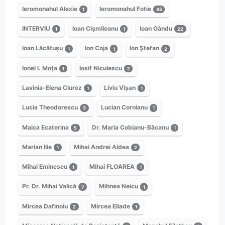
Ieromonahul Alexie
Ieromonahul Fotie
1
45
INTERVIU
Ioan Cișmileanu
Ioan Gându
1
1
22
Ioan Lăcătușu
Ion Coja
Ion Ștefan
1
1
2
Ionel I. Moța
Iosif Niculescu
1
2
Lavinia-Elena Ciurez
Liviu Vișan
1
1
Lucia Theodorescu
Lucian Cornianu
3
1
Maica Ecaterina
Dr. Maria Cobianu-Băcanu
5
1
Marian Ilie
Mihai Andrei Aldea
1
2
Mihai Eminescu
Mihai FLOAREA
1
1
Pr. Dr. Mihai Valică
Mihnea Neicu
7
1
Mircea Dafinoiu
Mircea Eliade
2
1