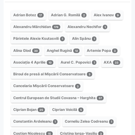
Adrian Botez
Adrian G. Romilă
Alex Ivanov
17
2
9
Alexandru Mărchidan
Alexandru Nechifor
178
1
Părintele Alexie Ksutasvili
Alin Spânu
1
1
Alina Glod
Anghel Rugină
Artemie Popa
30
12
3
Asociația 4 Aprilie
Aurel C. Popovici
AXA
10
1
33
Biroul de presă al Mișcării Conservatoare
3
Cancelaria Mișcării Conservatoare
3
Centrul European de Studii Covasna – Harghita
37
Ciprian Bojan
Ciprian Voicilă
25
5
Constantin Ardeleanu
Corneliu Zelea Codreanu
1
1
Costion Nicolescu
Cristina Iorga-Vasiliu
15
3