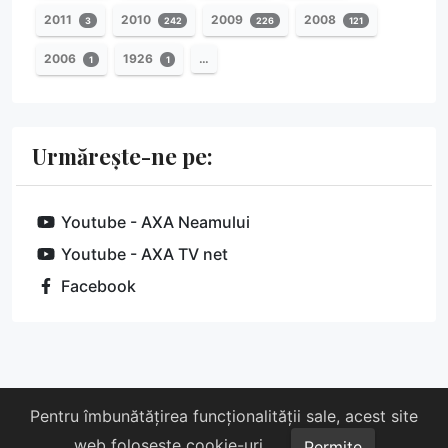
2011
2010
2009
2008
3
242
226
121
2006
1926
…
1
1
Urmărește-ne pe:
Youtube - AXA Neamului
Youtube - AXA TV net
Facebook
Despre noi
Susține-ne
Contact
Pentru îmbunătățirea funcționalității sale, acest site
web folosește cookie-uri.
Copyright © 2026 AXA. Toate drepturile rezervate.
Permite