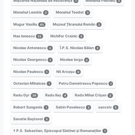
Mișcarea Națională de Rezistență
Monahul Filotheu
1
2
Monahul Leontie
Monahul Teodot
3
3
Mugur Vasiliu
Muzeul Țăranului Român
63
2
Nae Ionescu
Nichifor Crainic
23
2
Nicolae Antonescu
Î.P.S. Nicolae Bălan
3
2
Nicolae Georgescu
Nicolae Iorga
7
2
Nicolae Paulescu
Nil Arcașu
1
9
Octavian Mihalcea
Petru Demetrescu Popescu
1
1
Radu Gyr
Radu Ilaș
Radu Mihai Crișan
26
4
2
Robert Sungenis
Sabin Pavelescu
saccsiv
1
3
5
Savatie Baștovoi
3
† P.S. Sebastian, Episcopul Slatinei și Romanaților
1