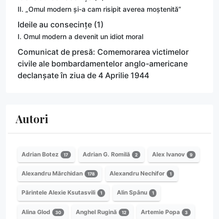
II. „Omul modern și-a cam risipit averea moștenită”
Ideile au consecințe (1)
I. Omul modern a devenit un idiot moral
Comunicat de presă: Comemorarea victimelor
civile ale bombardamentelor anglo-americane
declanșate în ziua de 4 Aprilie 1944
Autori
Adrian Botez
Adrian G. Romilă
Alex Ivanov
17
2
9
Alexandru Mărchidan
Alexandru Nechifor
178
1
Părintele Alexie Ksutasvili
Alin Spânu
1
1
Alina Glod
Anghel Rugină
Artemie Popa
30
12
3