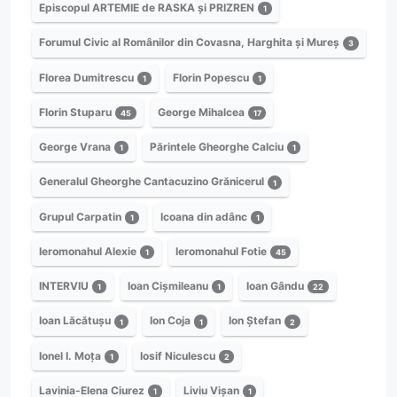
Episcopul ARTEMIE de RASKA și PRIZREN
1
Forumul Civic al Românilor din Covasna, Harghita și Mureș
3
Florea Dumitrescu
Florin Popescu
1
1
Florin Stuparu
George Mihalcea
45
17
George Vrana
Părintele Gheorghe Calciu
1
1
Generalul Gheorghe Cantacuzino Grănicerul
1
Grupul Carpatin
Icoana din adânc
1
1
Ieromonahul Alexie
Ieromonahul Fotie
1
45
INTERVIU
Ioan Cișmileanu
Ioan Gându
1
1
22
Ioan Lăcătușu
Ion Coja
Ion Ștefan
1
1
2
Ionel I. Moța
Iosif Niculescu
1
2
Lavinia-Elena Ciurez
Liviu Vișan
1
1