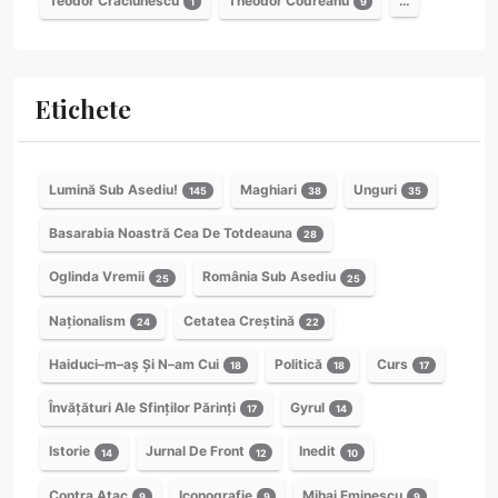
Teodor Crăciunescu
Theodor Codreanu
…
1
9
Etichete
Lumină Sub Asediu!
Maghiari
Unguri
145
38
35
Basarabia Noastră Cea De Totdeauna
28
Oglinda Vremii
România Sub Asediu
25
25
Naționalism
Cetatea Creștină
24
22
Haiduci–m–aș Și N–am Cui
Politică
Curs
18
18
17
Învățături Ale Sfinților Părinți
Gyrul
17
14
Istorie
Jurnal De Front
Inedit
14
12
10
Contra Atac
Iconografie
Mihai Eminescu
9
9
9