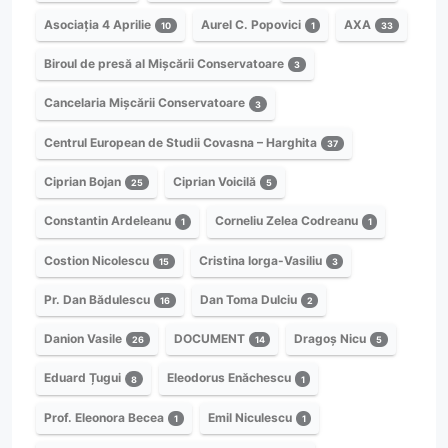
Asociația 4 Aprilie
Aurel C. Popovici
AXA
10
1
33
Biroul de presă al Mișcării Conservatoare
3
Cancelaria Mișcării Conservatoare
3
Centrul European de Studii Covasna – Harghita
37
Ciprian Bojan
Ciprian Voicilă
25
5
Constantin Ardeleanu
Corneliu Zelea Codreanu
1
1
Costion Nicolescu
Cristina Iorga-Vasiliu
15
3
Pr. Dan Bădulescu
Dan Toma Dulciu
16
2
Danion Vasile
DOCUMENT
Dragoș Nicu
26
14
5
Eduard Țugui
Eleodorus Enăchescu
8
1
Prof. Eleonora Becea
Emil Niculescu
1
1