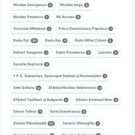
Nicolae Georgescu
Nicolae Iorga
7
2
Nicolae Paulescu
Nil Arcașu
1
9
Octavian Mihalcea
Petru Demetrescu Popescu
1
1
Radu Gyr
Radu Ilaș
Radu Mihai Crișan
26
4
2
Robert Sungenis
Sabin Pavelescu
saccsiv
1
3
5
Savatie Baștovoi
3
† P.S. Sebastian, Episcopul Slatinei și Romanaților
1
Sebi Șufariu
Sfântul Nicolae Velimirovici
2
1
Sfântul Teofilact al Bulgariei
Silvian-Emanuel Man
1
5
Simon Telkes
Sorin Dumitrescu
1
5
Ștefan Plămădeală
Tamara Gheorghiu
22
1