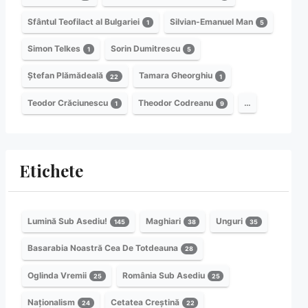
Sfântul Teofilact al Bulgariei
Silvian-Emanuel Man
1
5
Simon Telkes
Sorin Dumitrescu
1
5
Ștefan Plămădeală
Tamara Gheorghiu
22
1
Teodor Crăciunescu
Theodor Codreanu
…
1
9
Etichete
Lumină Sub Asediu!
Maghiari
Unguri
145
38
35
Basarabia Noastră Cea De Totdeauna
28
Oglinda Vremii
România Sub Asediu
25
25
Naționalism
Cetatea Creștină
24
22