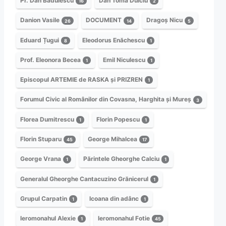
Pr. Dan Bădulescu
Dan Toma Dulciu
16
2
Danion Vasile
DOCUMENT
Dragoș Nicu
26
14
5
Eduard Țugui
Eleodorus Enăchescu
8
1
Prof. Eleonora Becea
Emil Niculescu
1
1
Episcopul ARTEMIE de RASKA și PRIZREN
1
Forumul Civic al Românilor din Covasna, Harghita și Mureș
3
Florea Dumitrescu
Florin Popescu
1
1
Florin Stuparu
George Mihalcea
45
17
George Vrana
Părintele Gheorghe Calciu
1
1
Generalul Gheorghe Cantacuzino Grănicerul
1
Grupul Carpatin
Icoana din adânc
1
1
Ieromonahul Alexie
Ieromonahul Fotie
1
45