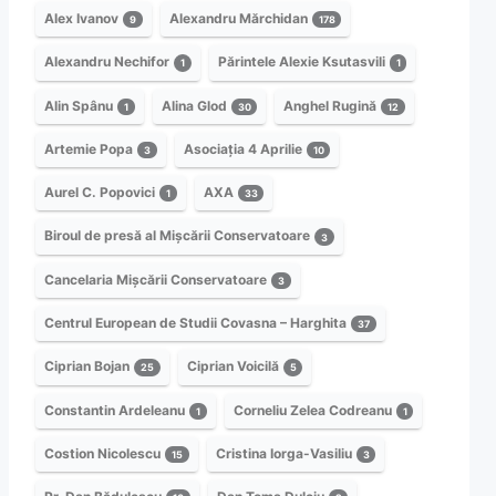
Alex Ivanov
Alexandru Mărchidan
9
178
Alexandru Nechifor
Părintele Alexie Ksutasvili
1
1
Alin Spânu
Alina Glod
Anghel Rugină
1
30
12
Artemie Popa
Asociația 4 Aprilie
3
10
Aurel C. Popovici
AXA
1
33
Biroul de presă al Mișcării Conservatoare
3
Cancelaria Mișcării Conservatoare
3
Centrul European de Studii Covasna – Harghita
37
Ciprian Bojan
Ciprian Voicilă
25
5
Constantin Ardeleanu
Corneliu Zelea Codreanu
1
1
Costion Nicolescu
Cristina Iorga-Vasiliu
15
3