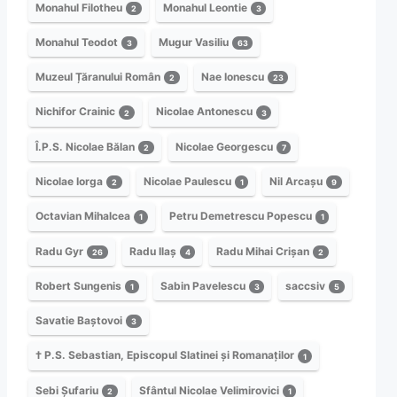
Monahul Filotheu
Monahul Leontie
2
3
Monahul Teodot
Mugur Vasiliu
3
63
Muzeul Țăranului Român
Nae Ionescu
2
23
Nichifor Crainic
Nicolae Antonescu
2
3
Î.P.S. Nicolae Bălan
Nicolae Georgescu
2
7
Nicolae Iorga
Nicolae Paulescu
Nil Arcașu
2
1
9
Octavian Mihalcea
Petru Demetrescu Popescu
1
1
Radu Gyr
Radu Ilaș
Radu Mihai Crișan
26
4
2
Robert Sungenis
Sabin Pavelescu
saccsiv
1
3
5
Savatie Baștovoi
3
† P.S. Sebastian, Episcopul Slatinei și Romanaților
1
Sebi Șufariu
Sfântul Nicolae Velimirovici
2
1