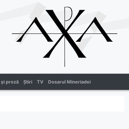
 și proză
Știri
TV
Dosarul Mineriadei