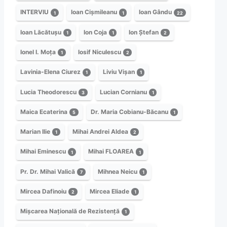
INTERVIU
Ioan Cișmileanu
Ioan Gându
1
1
22
Ioan Lăcătușu
Ion Coja
Ion Ștefan
1
1
2
Ionel I. Moța
Iosif Niculescu
1
2
Lavinia-Elena Ciurez
Liviu Vișan
1
1
Lucia Theodorescu
Lucian Cornianu
3
1
Maica Ecaterina
Dr. Maria Cobianu-Băcanu
5
1
Marian Ilie
Mihai Andrei Aldea
1
2
Mihai Eminescu
Mihai FLOAREA
1
1
Pr. Dr. Mihai Valică
Mihnea Neicu
7
1
Mircea Dafinoiu
Mircea Eliade
2
1
Mișcarea Națională de Rezistență
1