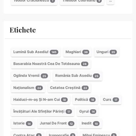
Teodor Crăciunescu
Theodor Codreanu
…
1
9
Etichete
Lumină Sub Asediu!
Maghiari
Unguri
145
38
35
Basarabia Noastră Cea De Totdeauna
28
Oglinda Vremii
România Sub Asediu
25
25
Naționalism
Cetatea Creștină
24
22
Haiduci–m–aș Și N–am Cui
Politică
Curs
18
18
17
Învățături Ale Sfinților Părinți
Gyrul
17
14
Istorie
Jurnal De Front
Inedit
14
12
10
Contra Atac
Iconografie
Mihai Eminescu
9
9
9