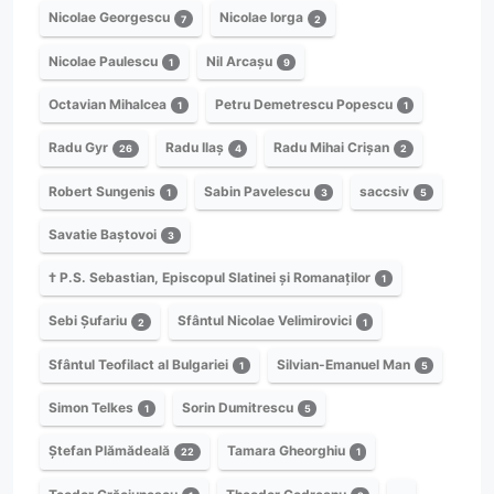
Nicolae Georgescu
Nicolae Iorga
7
2
Nicolae Paulescu
Nil Arcașu
1
9
Octavian Mihalcea
Petru Demetrescu Popescu
1
1
Radu Gyr
Radu Ilaș
Radu Mihai Crișan
26
4
2
Robert Sungenis
Sabin Pavelescu
saccsiv
1
3
5
Savatie Baștovoi
3
† P.S. Sebastian, Episcopul Slatinei și Romanaților
1
Sebi Șufariu
Sfântul Nicolae Velimirovici
2
1
Sfântul Teofilact al Bulgariei
Silvian-Emanuel Man
1
5
Simon Telkes
Sorin Dumitrescu
1
5
Ștefan Plămădeală
Tamara Gheorghiu
22
1