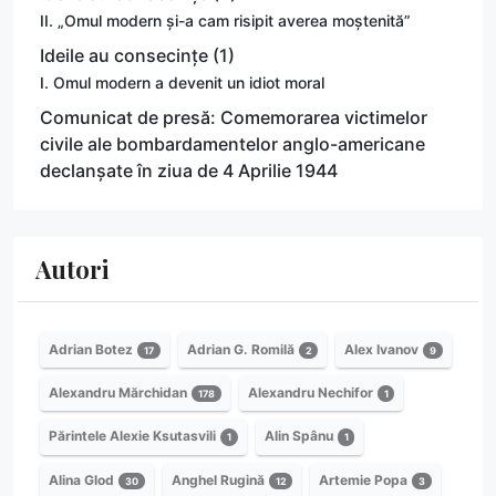
II. „Omul modern și-a cam risipit averea moștenită”
Ideile au consecințe (1)
I. Omul modern a devenit un idiot moral
Comunicat de presă: Comemorarea victimelor
civile ale bombardamentelor anglo-americane
declanșate în ziua de 4 Aprilie 1944
Autori
Adrian Botez
Adrian G. Romilă
Alex Ivanov
17
2
9
Alexandru Mărchidan
Alexandru Nechifor
178
1
Părintele Alexie Ksutasvili
Alin Spânu
1
1
Alina Glod
Anghel Rugină
Artemie Popa
30
12
3