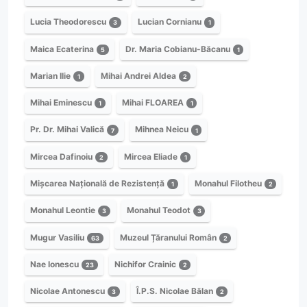
Lucia Theodorescu
Lucian Cornianu
3
1
Maica Ecaterina
Dr. Maria Cobianu-Băcanu
5
1
Marian Ilie
Mihai Andrei Aldea
1
2
Mihai Eminescu
Mihai FLOAREA
1
1
Pr. Dr. Mihai Valică
Mihnea Neicu
7
1
Mircea Dafinoiu
Mircea Eliade
2
1
Mișcarea Națională de Rezistență
Monahul Filotheu
1
2
Monahul Leontie
Monahul Teodot
3
3
Mugur Vasiliu
Muzeul Țăranului Român
63
2
Nae Ionescu
Nichifor Crainic
23
2
Nicolae Antonescu
Î.P.S. Nicolae Bălan
3
2