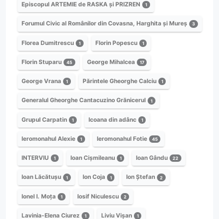
Episcopul ARTEMIE de RASKA și PRIZREN
1
Forumul Civic al Românilor din Covasna, Harghita și Mureș
3
Florea Dumitrescu
Florin Popescu
1
1
Florin Stuparu
George Mihalcea
45
17
George Vrana
Părintele Gheorghe Calciu
1
1
Generalul Gheorghe Cantacuzino Grănicerul
1
Grupul Carpatin
Icoana din adânc
1
1
Ieromonahul Alexie
Ieromonahul Fotie
1
45
INTERVIU
Ioan Cișmileanu
Ioan Gându
1
1
22
Ioan Lăcătușu
Ion Coja
Ion Ștefan
1
1
2
Ionel I. Moța
Iosif Niculescu
1
2
Lavinia-Elena Ciurez
Liviu Vișan
1
1