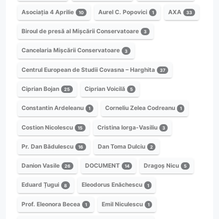
Asociația 4 Aprilie
Aurel C. Popovici
AXA
10
1
33
Biroul de presă al Mișcării Conservatoare
3
Cancelaria Mișcării Conservatoare
3
Centrul European de Studii Covasna – Harghita
37
Ciprian Bojan
Ciprian Voicilă
25
5
Constantin Ardeleanu
Corneliu Zelea Codreanu
1
1
Costion Nicolescu
Cristina Iorga-Vasiliu
15
3
Pr. Dan Bădulescu
Dan Toma Dulciu
16
2
Danion Vasile
DOCUMENT
Dragoș Nicu
26
14
5
Eduard Țugui
Eleodorus Enăchescu
8
1
Prof. Eleonora Becea
Emil Niculescu
1
1