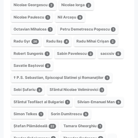
Nicolae Georgescu
Nicolae Iorga
7
2
Nicolae Paulescu
Nil Arcașu
1
9
Octavian Mihalcea
Petru Demetrescu Popescu
1
1
Radu Gyr
Radu Ilaș
Radu Mihai Crișan
26
4
2
Robert Sungenis
Sabin Pavelescu
saccsiv
1
3
5
Savatie Baștovoi
3
† P.S. Sebastian, Episcopul Slatinei și Romanaților
1
Sebi Șufariu
Sfântul Nicolae Velimirovici
2
1
Sfântul Teofilact al Bulgariei
Silvian-Emanuel Man
1
5
Simon Telkes
Sorin Dumitrescu
1
5
Ștefan Plămădeală
Tamara Gheorghiu
22
1