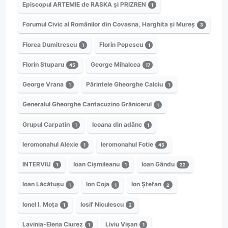
Episcopul ARTEMIE de RASKA și PRIZREN
1
Forumul Civic al Românilor din Covasna, Harghita și Mureș
3
Florea Dumitrescu
Florin Popescu
1
1
Florin Stuparu
George Mihalcea
45
17
George Vrana
Părintele Gheorghe Calciu
1
1
Generalul Gheorghe Cantacuzino Grănicerul
1
Grupul Carpatin
Icoana din adânc
1
1
Ieromonahul Alexie
Ieromonahul Fotie
1
45
INTERVIU
Ioan Cișmileanu
Ioan Gându
1
1
22
Ioan Lăcătușu
Ion Coja
Ion Ștefan
1
1
2
Ionel I. Moța
Iosif Niculescu
1
2
Lavinia-Elena Ciurez
Liviu Vișan
1
1