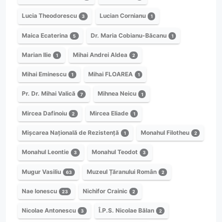
Lucia Theodorescu
Lucian Cornianu
3
1
Maica Ecaterina
Dr. Maria Cobianu-Băcanu
5
1
Marian Ilie
Mihai Andrei Aldea
1
2
Mihai Eminescu
Mihai FLOAREA
1
1
Pr. Dr. Mihai Valică
Mihnea Neicu
7
1
Mircea Dafinoiu
Mircea Eliade
2
1
Mișcarea Națională de Rezistență
Monahul Filotheu
1
2
Monahul Leontie
Monahul Teodot
3
3
Mugur Vasiliu
Muzeul Țăranului Român
63
2
Nae Ionescu
Nichifor Crainic
23
2
Nicolae Antonescu
Î.P.S. Nicolae Bălan
3
2