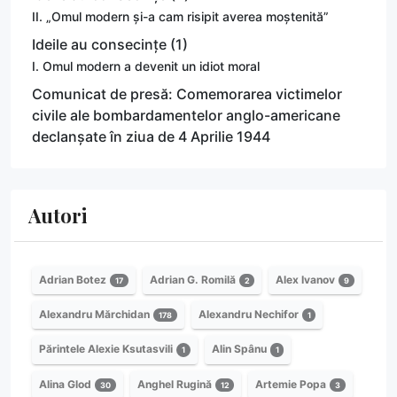
II. „Omul modern și-a cam risipit averea moștenită”
Ideile au consecințe (1)
I. Omul modern a devenit un idiot moral
Comunicat de presă: Comemorarea victimelor
civile ale bombardamentelor anglo-americane
declanșate în ziua de 4 Aprilie 1944
Autori
Adrian Botez
Adrian G. Romilă
Alex Ivanov
17
2
9
Alexandru Mărchidan
Alexandru Nechifor
178
1
Părintele Alexie Ksutasvili
Alin Spânu
1
1
Alina Glod
Anghel Rugină
Artemie Popa
30
12
3