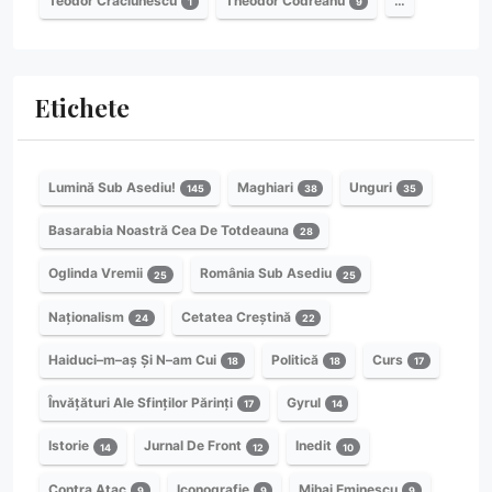
Teodor Crăciunescu
Theodor Codreanu
…
1
9
Etichete
Lumină Sub Asediu!
Maghiari
Unguri
145
38
35
Basarabia Noastră Cea De Totdeauna
28
Oglinda Vremii
România Sub Asediu
25
25
Naționalism
Cetatea Creștină
24
22
Haiduci–m–aș Și N–am Cui
Politică
Curs
18
18
17
Învățături Ale Sfinților Părinți
Gyrul
17
14
Istorie
Jurnal De Front
Inedit
14
12
10
Contra Atac
Iconografie
Mihai Eminescu
9
9
9