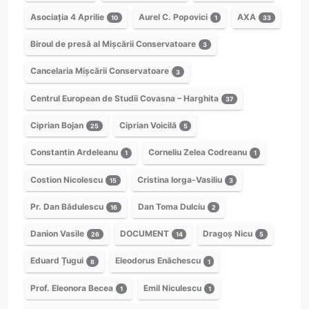
Asociația 4 Aprilie
Aurel C. Popovici
AXA
10
1
33
Biroul de presă al Mișcării Conservatoare
3
Cancelaria Mișcării Conservatoare
3
Centrul European de Studii Covasna – Harghita
37
Ciprian Bojan
Ciprian Voicilă
25
5
Constantin Ardeleanu
Corneliu Zelea Codreanu
1
1
Costion Nicolescu
Cristina Iorga-Vasiliu
15
3
Pr. Dan Bădulescu
Dan Toma Dulciu
16
2
Danion Vasile
DOCUMENT
Dragoș Nicu
26
14
5
Eduard Țugui
Eleodorus Enăchescu
8
1
Prof. Eleonora Becea
Emil Niculescu
1
1