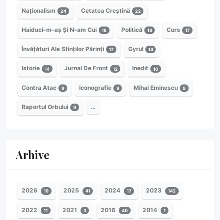
Naționalism
Cetatea Creștină
24
22
Haiduci–m–aș Și N–am Cui
Politică
Curs
18
18
17
Învățături Ale Sfinților Părinți
Gyrul
17
14
Istorie
Jurnal De Front
Inedit
14
12
10
Contra Atac
Iconografie
Mihai Eminescu
9
9
9
Raportul Orbului
…
9
Arhive
2026
2025
2024
2023
19
41
17
142
2022
2021
2016
2014
11
3
40
1