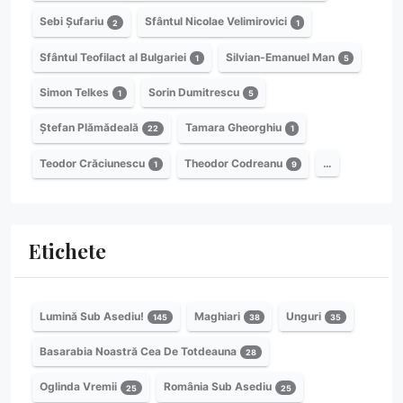
Sebi Șufariu
Sfântul Nicolae Velimirovici
2
1
Sfântul Teofilact al Bulgariei
Silvian-Emanuel Man
1
5
Simon Telkes
Sorin Dumitrescu
1
5
Ștefan Plămădeală
Tamara Gheorghiu
22
1
Teodor Crăciunescu
Theodor Codreanu
…
1
9
Etichete
Lumină Sub Asediu!
Maghiari
Unguri
145
38
35
Basarabia Noastră Cea De Totdeauna
28
Oglinda Vremii
România Sub Asediu
25
25