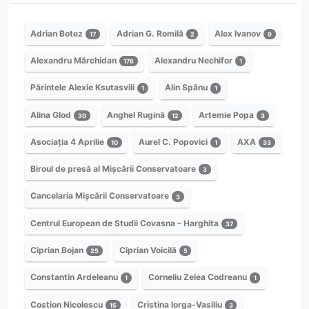
Adrian Botez
Adrian G. Romilă
Alex Ivanov
17
2
9
Alexandru Mărchidan
Alexandru Nechifor
178
1
Părintele Alexie Ksutasvili
Alin Spânu
1
1
Alina Glod
Anghel Rugină
Artemie Popa
30
12
3
Asociația 4 Aprilie
Aurel C. Popovici
AXA
10
1
33
Biroul de presă al Mișcării Conservatoare
3
Cancelaria Mișcării Conservatoare
3
Centrul European de Studii Covasna – Harghita
37
Ciprian Bojan
Ciprian Voicilă
25
5
Constantin Ardeleanu
Corneliu Zelea Codreanu
1
1
Costion Nicolescu
Cristina Iorga-Vasiliu
15
3