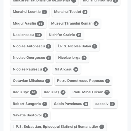
Mișcarea Națională de Rezistență
Monahul Filotheu
1
2
Monahul Leontie
Monahul Teodot
3
3
Mugur Vasiliu
Muzeul Țăranului Român
63
2
Nae Ionescu
Nichifor Crainic
23
2
Nicolae Antonescu
Î.P.S. Nicolae Bălan
3
2
Nicolae Georgescu
Nicolae Iorga
7
2
Nicolae Paulescu
Nil Arcașu
1
9
Octavian Mihalcea
Petru Demetrescu Popescu
1
1
Radu Gyr
Radu Ilaș
Radu Mihai Crișan
26
4
2
Robert Sungenis
Sabin Pavelescu
saccsiv
1
3
5
Savatie Baștovoi
3
† P.S. Sebastian, Episcopul Slatinei și Romanaților
1