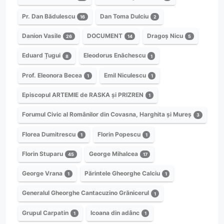
Pr. Dan Bădulescu
Dan Toma Dulciu
16
2
Danion Vasile
DOCUMENT
Dragoș Nicu
26
14
5
Eduard Țugui
Eleodorus Enăchescu
8
1
Prof. Eleonora Becea
Emil Niculescu
1
1
Episcopul ARTEMIE de RASKA și PRIZREN
1
Forumul Civic al Românilor din Covasna, Harghita și Mureș
3
Florea Dumitrescu
Florin Popescu
1
1
Florin Stuparu
George Mihalcea
45
17
George Vrana
Părintele Gheorghe Calciu
1
1
Generalul Gheorghe Cantacuzino Grănicerul
1
Grupul Carpatin
Icoana din adânc
1
1