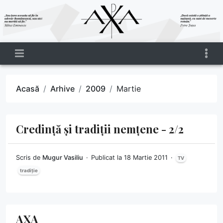
Acasă
Arhive
2009
Martie
Credință și tradiții nemțene - 2/2
Scris de
Mugur Vasiliu
Publicat la 18 Martie 2011
TV
tradiție
AXA