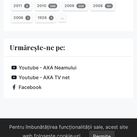
2011
2010
2009
2008
3
242
226
121
2006
1926
…
1
1
Urmărește-ne pe:
Youtube - AXA Neamului
Youtube - AXA TV net
Facebook
Despre noi
Susține-ne
Contact
Pentru îmbunătățirea funcționalității sale, acest site
web folosește cookie-uri.
Copyright © 2026 AXA. Toate drepturile rezervate.
Permite