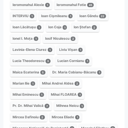
Ieromonahul Alexie
Ieromonahul Fotie
1
45
INTERVIU
Ioan Cișmileanu
Ioan Gându
1
1
22
Ioan Lăcătușu
Ion Coja
Ion Ștefan
1
1
2
Ionel I. Moța
Iosif Niculescu
1
2
Lavinia-Elena Ciurez
Liviu Vișan
1
1
Lucia Theodorescu
Lucian Cornianu
3
1
Maica Ecaterina
Dr. Maria Cobianu-Băcanu
5
1
Marian Ilie
Mihai Andrei Aldea
1
2
Mihai Eminescu
Mihai FLOAREA
1
1
Pr. Dr. Mihai Valică
Mihnea Neicu
7
1
Mircea Dafinoiu
Mircea Eliade
2
1