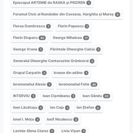
Episcopul ARTEMIE de RASKA și PRIZREN
1
Forumul Civic al Românilor din Covasna, Harghita și Mureș
3
Florea Dumitrescu
Florin Popescu
1
1
Florin Stuparu
George Mihalcea
45
17
George Vrana
Părintele Gheorghe Calciu
1
1
Generalul Gheorghe Cantacuzino Grănicerul
1
Grupul Carpatin
Icoana din adânc
1
1
Ieromonahul Alexie
Ieromonahul Fotie
1
45
INTERVIU
Ioan Cișmileanu
Ioan Gându
1
1
22
Ioan Lăcătușu
Ion Coja
Ion Ștefan
1
1
2
Ionel I. Moța
Iosif Niculescu
1
2
Lavinia-Elena Ciurez
Liviu Vișan
1
1