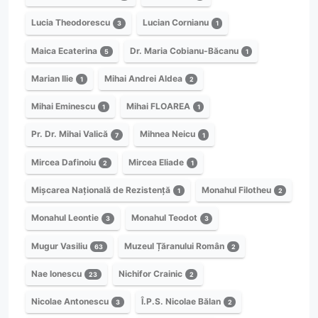
Lucia Theodorescu
Lucian Cornianu
3
1
Maica Ecaterina
Dr. Maria Cobianu-Băcanu
5
1
Marian Ilie
Mihai Andrei Aldea
1
2
Mihai Eminescu
Mihai FLOAREA
1
1
Pr. Dr. Mihai Valică
Mihnea Neicu
7
1
Mircea Dafinoiu
Mircea Eliade
2
1
Mișcarea Națională de Rezistență
Monahul Filotheu
1
2
Monahul Leontie
Monahul Teodot
3
3
Mugur Vasiliu
Muzeul Țăranului Român
63
2
Nae Ionescu
Nichifor Crainic
23
2
Nicolae Antonescu
Î.P.S. Nicolae Bălan
3
2