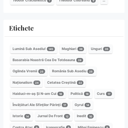
Teodor Crăciunescu
Theodor Codreanu
…
1
9
Etichete
Lumină Sub Asediu!
Maghiari
Unguri
145
38
35
Basarabia Noastră Cea De Totdeauna
28
Oglinda Vremii
România Sub Asediu
25
25
Naționalism
Cetatea Creștină
24
22
Haiduci–m–aș Și N–am Cui
Politică
Curs
18
18
17
Învățături Ale Sfinților Părinți
Gyrul
17
14
Istorie
Jurnal De Front
Inedit
14
12
10
Contra Atac
Iconografie
Mihai Eminescu
9
9
9