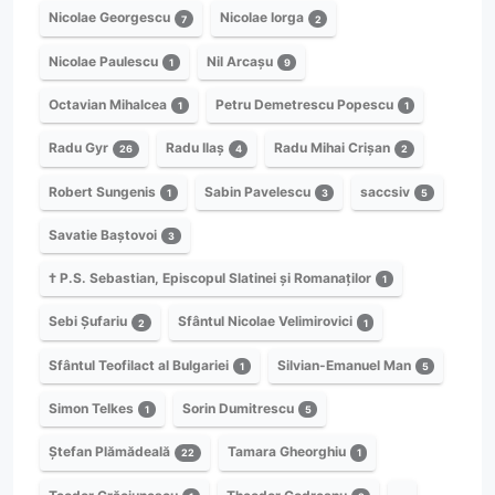
Nicolae Georgescu
Nicolae Iorga
7
2
Nicolae Paulescu
Nil Arcașu
1
9
Octavian Mihalcea
Petru Demetrescu Popescu
1
1
Radu Gyr
Radu Ilaș
Radu Mihai Crișan
26
4
2
Robert Sungenis
Sabin Pavelescu
saccsiv
1
3
5
Savatie Baștovoi
3
† P.S. Sebastian, Episcopul Slatinei și Romanaților
1
Sebi Șufariu
Sfântul Nicolae Velimirovici
2
1
Sfântul Teofilact al Bulgariei
Silvian-Emanuel Man
1
5
Simon Telkes
Sorin Dumitrescu
1
5
Ștefan Plămădeală
Tamara Gheorghiu
22
1