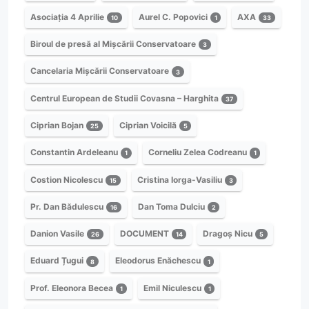
Asociația 4 Aprilie
Aurel C. Popovici
AXA
10
1
33
Biroul de presă al Mișcării Conservatoare
3
Cancelaria Mișcării Conservatoare
3
Centrul European de Studii Covasna – Harghita
37
Ciprian Bojan
Ciprian Voicilă
25
5
Constantin Ardeleanu
Corneliu Zelea Codreanu
1
1
Costion Nicolescu
Cristina Iorga-Vasiliu
15
3
Pr. Dan Bădulescu
Dan Toma Dulciu
16
2
Danion Vasile
DOCUMENT
Dragoș Nicu
26
14
5
Eduard Țugui
Eleodorus Enăchescu
8
1
Prof. Eleonora Becea
Emil Niculescu
1
1