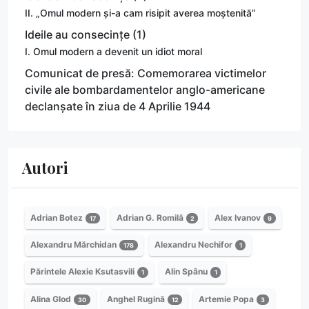
II. „Omul modern și-a cam risipit averea moștenită”
Ideile au consecințe (1)
I. Omul modern a devenit un idiot moral
Comunicat de presă: Comemorarea victimelor
civile ale bombardamentelor anglo-americane
declanșate în ziua de 4 Aprilie 1944
Autori
Adrian Botez
Adrian G. Romilă
Alex Ivanov
17
2
9
Alexandru Mărchidan
Alexandru Nechifor
178
1
Părintele Alexie Ksutasvili
Alin Spânu
1
1
Alina Glod
Anghel Rugină
Artemie Popa
30
12
3