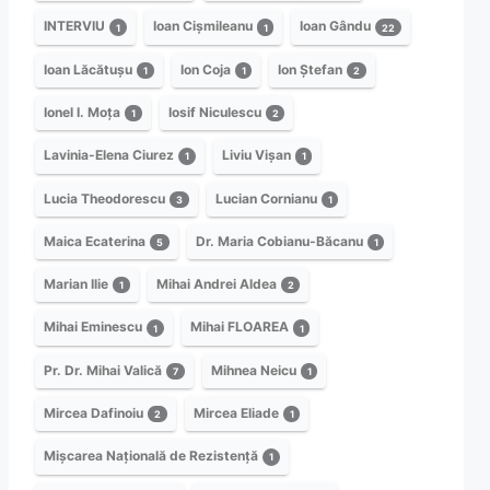
INTERVIU
Ioan Cișmileanu
Ioan Gându
1
1
22
Ioan Lăcătușu
Ion Coja
Ion Ștefan
1
1
2
Ionel I. Moța
Iosif Niculescu
1
2
Lavinia-Elena Ciurez
Liviu Vișan
1
1
Lucia Theodorescu
Lucian Cornianu
3
1
Maica Ecaterina
Dr. Maria Cobianu-Băcanu
5
1
Marian Ilie
Mihai Andrei Aldea
1
2
Mihai Eminescu
Mihai FLOAREA
1
1
Pr. Dr. Mihai Valică
Mihnea Neicu
7
1
Mircea Dafinoiu
Mircea Eliade
2
1
Mișcarea Națională de Rezistență
1