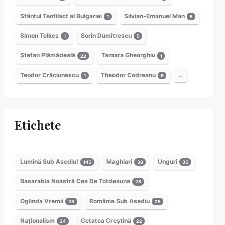
Sfântul Teofilact al Bulgariei
Silvian-Emanuel Man
1
5
Simon Telkes
Sorin Dumitrescu
1
5
Ștefan Plămădeală
Tamara Gheorghiu
22
1
Teodor Crăciunescu
Theodor Codreanu
…
1
9
Etichete
Lumină Sub Asediu!
Maghiari
Unguri
145
38
35
Basarabia Noastră Cea De Totdeauna
28
Oglinda Vremii
România Sub Asediu
25
25
Naționalism
Cetatea Creștină
24
22