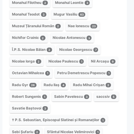
Monahul Filotheu
Monahul Leontie
2
3
Monahul Teodot
Mugur Vasiliu
3
63
Muzeul Țăranului Român
Nae Ionescu
2
23
Nichifor Crainic
Nicolae Antonescu
2
3
Î.P.S. Nicolae Bălan
Nicolae Georgescu
2
7
Nicolae Iorga
Nicolae Paulescu
Nil Arcașu
2
1
9
Octavian Mihalcea
Petru Demetrescu Popescu
1
1
Radu Gyr
Radu Ilaș
Radu Mihai Crișan
26
4
2
Robert Sungenis
Sabin Pavelescu
saccsiv
1
3
5
Savatie Baștovoi
3
† P.S. Sebastian, Episcopul Slatinei și Romanaților
1
Sebi Șufariu
Sfântul Nicolae Velimirovici
2
1