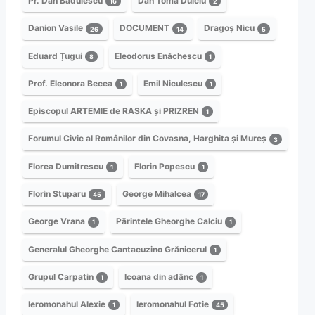
Pr. Dan Bădulescu
Dan Toma Dulciu
16
2
Danion Vasile
DOCUMENT
Dragoș Nicu
26
14
5
Eduard Țugui
Eleodorus Enăchescu
8
1
Prof. Eleonora Becea
Emil Niculescu
1
1
Episcopul ARTEMIE de RASKA și PRIZREN
1
Forumul Civic al Românilor din Covasna, Harghita și Mureș
3
Florea Dumitrescu
Florin Popescu
1
1
Florin Stuparu
George Mihalcea
45
17
George Vrana
Părintele Gheorghe Calciu
1
1
Generalul Gheorghe Cantacuzino Grănicerul
1
Grupul Carpatin
Icoana din adânc
1
1
Ieromonahul Alexie
Ieromonahul Fotie
1
45