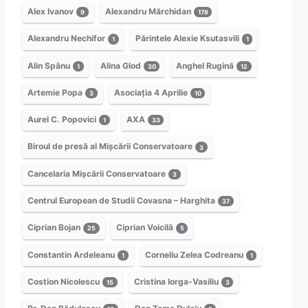
Alex Ivanov
Alexandru Mărchidan
9
178
Alexandru Nechifor
Părintele Alexie Ksutasvili
1
1
Alin Spânu
Alina Glod
Anghel Rugină
1
30
12
Artemie Popa
Asociația 4 Aprilie
3
10
Aurel C. Popovici
AXA
1
33
Biroul de presă al Mișcării Conservatoare
3
Cancelaria Mișcării Conservatoare
3
Centrul European de Studii Covasna – Harghita
37
Ciprian Bojan
Ciprian Voicilă
25
5
Constantin Ardeleanu
Corneliu Zelea Codreanu
1
1
Costion Nicolescu
Cristina Iorga-Vasiliu
15
3