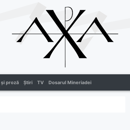
 și proză
Știri
TV
Dosarul Mineriadei