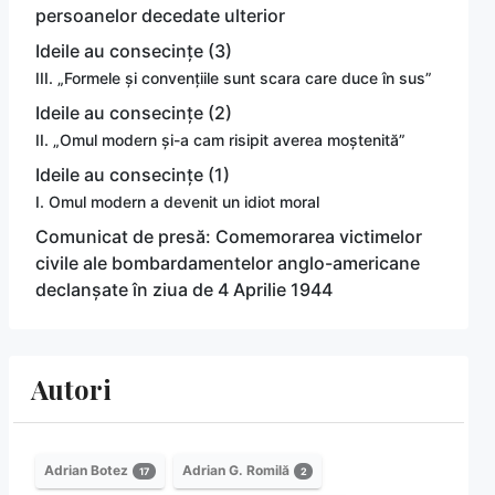
persoanelor decedate ulterior
Ideile au consecințe (3)
III. „Formele și convențiile sunt scara care duce în sus”
Ideile au consecințe (2)
II. „Omul modern și-a cam risipit averea moștenită”
Ideile au consecințe (1)
I. Omul modern a devenit un idiot moral
Comunicat de presă: Comemorarea victimelor
civile ale bombardamentelor anglo-americane
declanșate în ziua de 4 Aprilie 1944
Autori
Adrian Botez
Adrian G. Romilă
17
2