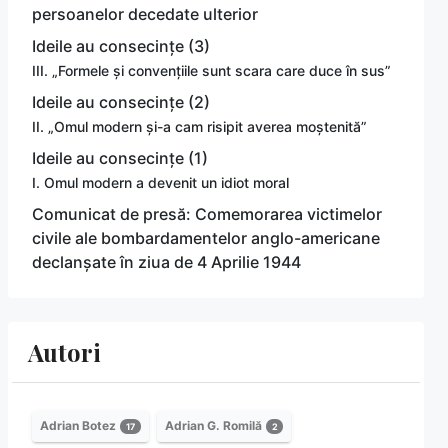
persoanelor decedate ulterior
Ideile au consecințe (3)
III. „Formele și convențiile sunt scara care duce în sus”
Ideile au consecințe (2)
II. „Omul modern și-a cam risipit averea moștenită”
Ideile au consecințe (1)
I. Omul modern a devenit un idiot moral
Comunicat de presă: Comemorarea victimelor
civile ale bombardamentelor anglo-americane
declanșate în ziua de 4 Aprilie 1944
Autori
Adrian Botez
Adrian G. Romilă
17
2