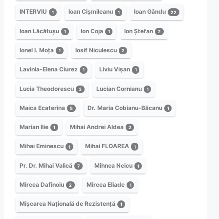
INTERVIU
Ioan Cișmileanu
Ioan Gându
1
1
22
Ioan Lăcătușu
Ion Coja
Ion Ștefan
1
1
2
Ionel I. Moța
Iosif Niculescu
1
2
Lavinia-Elena Ciurez
Liviu Vișan
1
1
Lucia Theodorescu
Lucian Cornianu
3
1
Maica Ecaterina
Dr. Maria Cobianu-Băcanu
5
1
Marian Ilie
Mihai Andrei Aldea
1
2
Mihai Eminescu
Mihai FLOAREA
1
1
Pr. Dr. Mihai Valică
Mihnea Neicu
7
1
Mircea Dafinoiu
Mircea Eliade
2
1
Mișcarea Națională de Rezistență
1