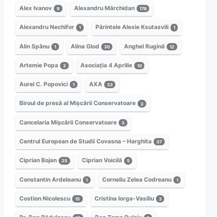
Alex Ivanov
Alexandru Mărchidan
9
178
Alexandru Nechifor
Părintele Alexie Ksutasvili
1
1
Alin Spânu
Alina Glod
Anghel Rugină
1
30
12
Artemie Popa
Asociația 4 Aprilie
3
10
Aurel C. Popovici
AXA
1
33
Biroul de presă al Mișcării Conservatoare
3
Cancelaria Mișcării Conservatoare
3
Centrul European de Studii Covasna – Harghita
37
Ciprian Bojan
Ciprian Voicilă
25
5
Constantin Ardeleanu
Corneliu Zelea Codreanu
1
1
Costion Nicolescu
Cristina Iorga-Vasiliu
15
3