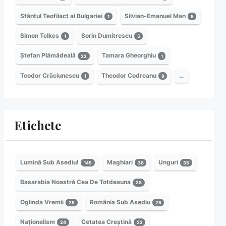
Sfântul Teofilact al Bulgariei
Silvian-Emanuel Man
1
5
Simon Telkes
Sorin Dumitrescu
1
5
Ștefan Plămădeală
Tamara Gheorghiu
22
1
Teodor Crăciunescu
Theodor Codreanu
…
1
9
Etichete
Lumină Sub Asediu!
Maghiari
Unguri
145
38
35
Basarabia Noastră Cea De Totdeauna
28
Oglinda Vremii
România Sub Asediu
25
25
Naționalism
Cetatea Creștină
24
22