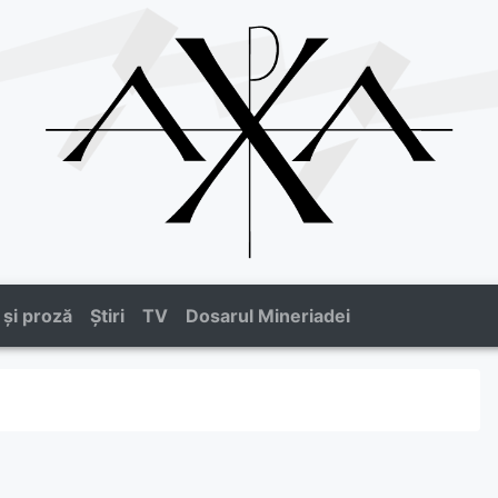
 și proză
Știri
TV
Dosarul Mineriadei