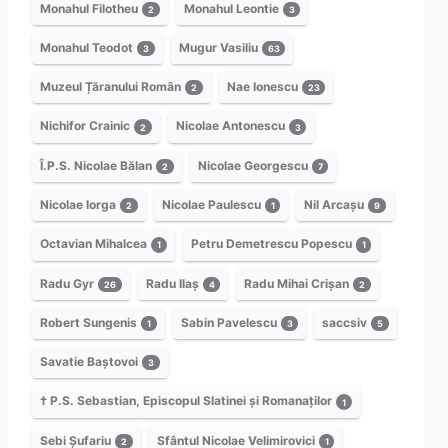
Monahul Filotheu
Monahul Leontie
2
3
Monahul Teodot
Mugur Vasiliu
3
63
Muzeul Țăranului Român
Nae Ionescu
2
23
Nichifor Crainic
Nicolae Antonescu
2
3
Î.P.S. Nicolae Bălan
Nicolae Georgescu
2
7
Nicolae Iorga
Nicolae Paulescu
Nil Arcașu
2
1
9
Octavian Mihalcea
Petru Demetrescu Popescu
1
1
Radu Gyr
Radu Ilaș
Radu Mihai Crișan
26
4
2
Robert Sungenis
Sabin Pavelescu
saccsiv
1
3
5
Savatie Baștovoi
3
† P.S. Sebastian, Episcopul Slatinei și Romanaților
1
Sebi Șufariu
Sfântul Nicolae Velimirovici
2
1