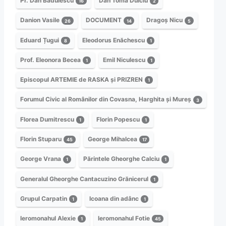
Pr. Dan Bădulescu
Dan Toma Dulciu
16
2
Danion Vasile
DOCUMENT
Dragoș Nicu
26
14
5
Eduard Țugui
Eleodorus Enăchescu
8
1
Prof. Eleonora Becea
Emil Niculescu
1
1
Episcopul ARTEMIE de RASKA și PRIZREN
1
Forumul Civic al Românilor din Covasna, Harghita și Mureș
3
Florea Dumitrescu
Florin Popescu
1
1
Florin Stuparu
George Mihalcea
45
17
George Vrana
Părintele Gheorghe Calciu
1
1
Generalul Gheorghe Cantacuzino Grănicerul
1
Grupul Carpatin
Icoana din adânc
1
1
Ieromonahul Alexie
Ieromonahul Fotie
1
45