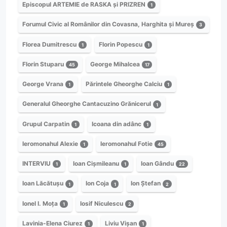
Episcopul ARTEMIE de RASKA și PRIZREN
1
Forumul Civic al Românilor din Covasna, Harghita și Mureș
3
Florea Dumitrescu
Florin Popescu
1
1
Florin Stuparu
George Mihalcea
45
17
George Vrana
Părintele Gheorghe Calciu
1
1
Generalul Gheorghe Cantacuzino Grănicerul
1
Grupul Carpatin
Icoana din adânc
1
1
Ieromonahul Alexie
Ieromonahul Fotie
1
45
INTERVIU
Ioan Cișmileanu
Ioan Gându
1
1
22
Ioan Lăcătușu
Ion Coja
Ion Ștefan
1
1
2
Ionel I. Moța
Iosif Niculescu
1
2
Lavinia-Elena Ciurez
Liviu Vișan
1
1