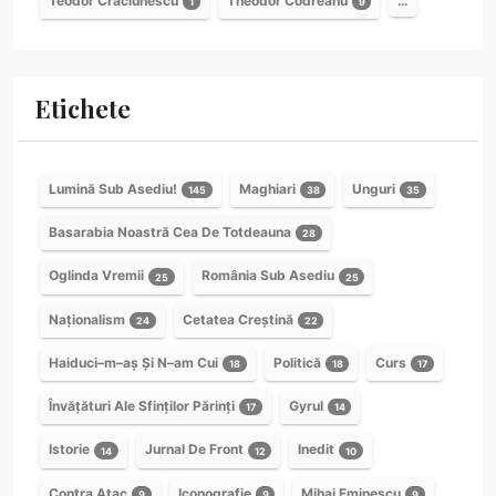
Teodor Crăciunescu
Theodor Codreanu
…
1
9
Etichete
Lumină Sub Asediu!
Maghiari
Unguri
145
38
35
Basarabia Noastră Cea De Totdeauna
28
Oglinda Vremii
România Sub Asediu
25
25
Naționalism
Cetatea Creștină
24
22
Haiduci–m–aș Și N–am Cui
Politică
Curs
18
18
17
Învățături Ale Sfinților Părinți
Gyrul
17
14
Istorie
Jurnal De Front
Inedit
14
12
10
Contra Atac
Iconografie
Mihai Eminescu
9
9
9