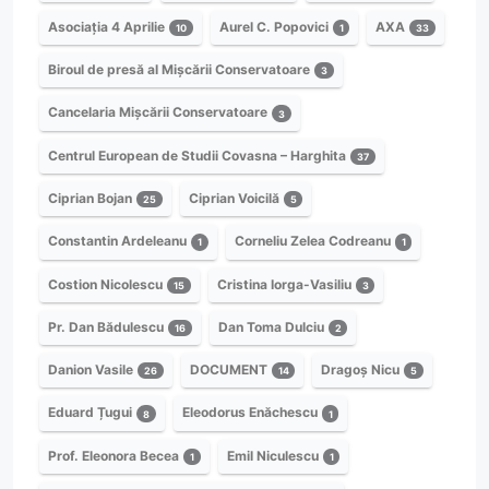
Asociația 4 Aprilie
Aurel C. Popovici
AXA
10
1
33
Biroul de presă al Mișcării Conservatoare
3
Cancelaria Mișcării Conservatoare
3
Centrul European de Studii Covasna – Harghita
37
Ciprian Bojan
Ciprian Voicilă
25
5
Constantin Ardeleanu
Corneliu Zelea Codreanu
1
1
Costion Nicolescu
Cristina Iorga-Vasiliu
15
3
Pr. Dan Bădulescu
Dan Toma Dulciu
16
2
Danion Vasile
DOCUMENT
Dragoș Nicu
26
14
5
Eduard Țugui
Eleodorus Enăchescu
8
1
Prof. Eleonora Becea
Emil Niculescu
1
1