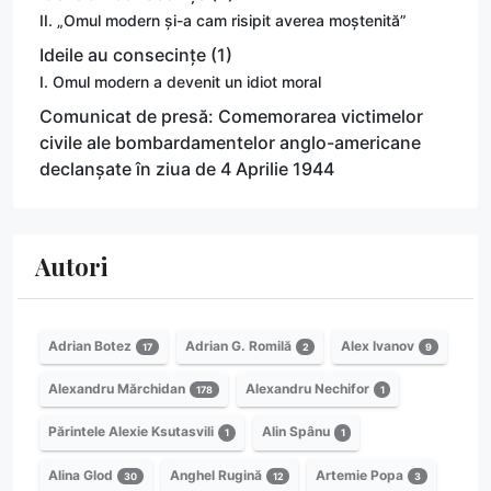
II. „Omul modern și-a cam risipit averea moștenită”
Ideile au consecințe (1)
I. Omul modern a devenit un idiot moral
Comunicat de presă: Comemorarea victimelor
civile ale bombardamentelor anglo-americane
declanșate în ziua de 4 Aprilie 1944
Autori
Adrian Botez
Adrian G. Romilă
Alex Ivanov
17
2
9
Alexandru Mărchidan
Alexandru Nechifor
178
1
Părintele Alexie Ksutasvili
Alin Spânu
1
1
Alina Glod
Anghel Rugină
Artemie Popa
30
12
3