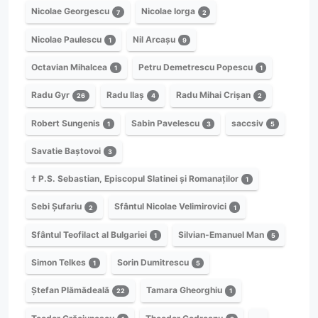
Nicolae Georgescu
Nicolae Iorga
7
2
Nicolae Paulescu
Nil Arcașu
1
9
Octavian Mihalcea
Petru Demetrescu Popescu
1
1
Radu Gyr
Radu Ilaș
Radu Mihai Crișan
26
4
2
Robert Sungenis
Sabin Pavelescu
saccsiv
1
3
5
Savatie Baștovoi
3
† P.S. Sebastian, Episcopul Slatinei și Romanaților
1
Sebi Șufariu
Sfântul Nicolae Velimirovici
2
1
Sfântul Teofilact al Bulgariei
Silvian-Emanuel Man
1
5
Simon Telkes
Sorin Dumitrescu
1
5
Ștefan Plămădeală
Tamara Gheorghiu
22
1