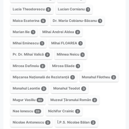
Lucia Theodorescu
Lucian Cornianu
3
1
Maica Ecaterina
Dr. Maria Cobianu-Băcanu
5
1
Marian Ilie
Mihai Andrei Aldea
1
2
Mihai Eminescu
Mihai FLOAREA
1
1
Pr. Dr. Mihai Valică
Mihnea Neicu
7
1
Mircea Dafinoiu
Mircea Eliade
2
1
Mișcarea Națională de Rezistență
Monahul Filotheu
1
2
Monahul Leontie
Monahul Teodot
3
3
Mugur Vasiliu
Muzeul Țăranului Român
63
2
Nae Ionescu
Nichifor Crainic
23
2
Nicolae Antonescu
Î.P.S. Nicolae Bălan
3
2