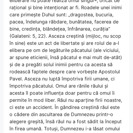
eliberare nu poate realiza omul singur
, oricât de
rațional și bine intenționat ar fi. Roadele unei inimi
care primește Duhul sunt: „dragostea, bucuria,
pacea, îndelunga răbdare, bunătatea, facerea de
bine, credința, blândețea, înfrânarea, curăția”
(Galateni: 5, 22). Asceza creștină (mijloc, nu scop
în sine) este un act de libertate și are rolul de a-l
elibera pe om de legăturile păcatului (ale viciului,
ar spune eticienii, însă păcatul e mai mult de-atât)
și de a pregăti solul inimii pentru ca acesta să
rodească faptele despre care vorbește Apostolul
Pavel. Asceza nu luptă împotriva firii umane, ci
împotriva păcatului. Omul are rănile răului și
acesta îl poate influența doar pentru că omul îi
permite în mod liber. Răul nu aparține firii noastre,
ci este un accident. În gândirea creștină răul este
o cădere din ascultarea de Dumnezeu printr-o
alegere greșită, însă răul nu a fost sădit la început
în firea umană. Totuși, Dumnezeu i-a lăsat omului