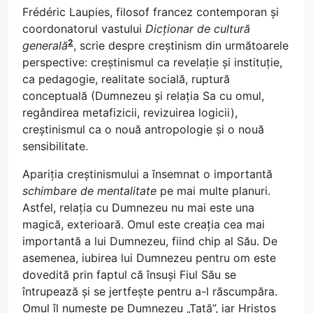
Frédéric Laupies, filosof francez contemporan și
coordonatorul vastului
Dicționar de cultură
2
generală
, scrie despre creștinism din următoarele
perspective: creștinismul ca revelație și instituție,
ca pedagogie, realitate socială, ruptură
conceptuală (Dumnezeu și relația Sa cu omul,
regândirea metafizicii, revizuirea logicii),
creștinismul ca o nouă antropologie și o nouă
sensibilitate.
Apariția creștinismului a însemnat o importantă
schimbare de mentalitate
pe mai multe planuri.
Astfel, relația cu Dumnezeu nu mai este una
magică, exterioară. Omul este creația cea mai
importantă a lui Dumnezeu, fiind chip al Său. De
asemenea, iubirea lui Dumnezeu pentru om este
dovedită prin faptul că însuși Fiul Său se
întrupează și se jertfește pentru a-l răscumpăra.
Omul îl numește pe Dumnezeu „Tată”, iar Hristos