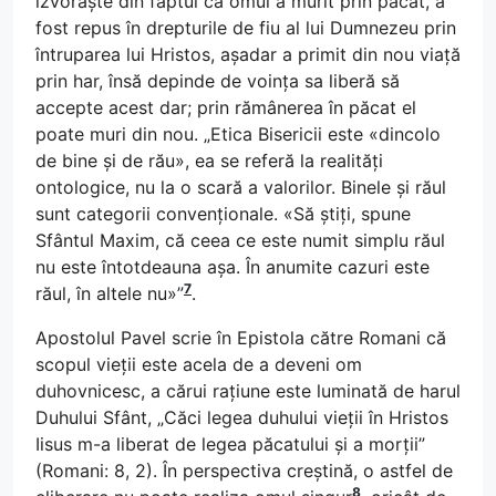
izvorăște din faptul că omul a murit prin păcat, a
fost repus în drepturile de fiu al lui Dumnezeu prin
întruparea lui Hristos, așadar a primit din nou viață
prin har, însă depinde de voința sa liberă să
accepte acest dar; prin rămânerea în păcat el
poate muri din nou. „Etica Bisericii este «dincolo
de bine și de rău», ea se referă la realități
ontologice, nu la o scară a valorilor. Binele și răul
sunt categorii convenționale. «Să știți, spune
Sfântul Maxim, că ceea ce este numit simplu răul
nu este întotdeauna așa. În anumite cazuri este
7
răul, în altele nu»”
.
Apostolul Pavel scrie în Epistola către Romani că
scopul vieții este acela de a deveni om
duhovnicesc, a cărui rațiune este luminată de harul
Duhului Sfânt, „Căci legea duhului vieții în Hristos
Iisus m-a liberat de legea păcatului și a morții”
(Romani: 8, 2). În perspectiva creștină, o astfel de
8