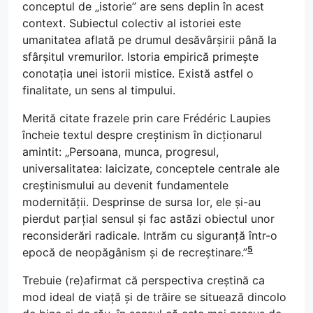
conceptul de „istorie” are sens deplin în acest
context. Subiectul colectiv al istoriei este
umanitatea aflată pe drumul desăvârșirii până la
sfârșitul vremurilor. Istoria empirică primește
conotația unei istorii mistice. Există astfel o
finalitate, un sens al timpului.
Merită citate frazele prin care Frédéric Laupies
încheie textul despre creștinism în dicționarul
amintit: „Persoana, munca, progresul,
universalitatea: laicizate, conceptele centrale ale
creștinismului au devenit fundamentele
modernității. Desprinse de sursa lor, ele și-au
pierdut parțial sensul și fac astăzi obiectul unor
reconsiderări radicale. Intrăm cu siguranță într-o
5
epocă de neopăgânism și de recreștinare.”
Trebuie (re)afirmat că perspectiva creștină ca
mod ideal de viață și de trăire se situează dincolo