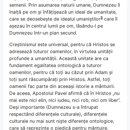
semenii. Prin asumarea naturii umane, Dumnezeu îl
înalță pe om și înfățișează un ideal de umanitate,
3
care se deosebește de idealul umaniștilor
care îl
așezau în centrul lumii pe om, lăsându-l pe
Dumnezeu într-un plan secund.
Creștinismul este
universal
, pentru că Hristos se
adresează tuturor oamenilor, în virtutea unității
profunde a umanității. Această unitate are ca
fundament egalitatea ontologică a tuturor
oamenilor, pentru că toți au căzut prin Adam și
toți sunt răscumpărați prin Hristos. Astfel, toți
oamenii fac parte din aceeași istorie a mântuirii.
De aceea, Apostolul Pavel afirmă că în Hristos „nu
mai este nici elin, nici iudeu, nici rob, nici om liber”.
Deși importante (Dumnezeu s-a întrupat
respectând diferențele culturale), diferențele
culturale nu mai sunt niște diferențe ontologice,
care să reprezinte o piedică pentru mântuire.