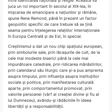
între identitatea națională și religie. Aceasta va
juca un rol important în secolul al XlX-lea, în
mișcarea de emancipare a națiunilor și rămâne,
spune Rene Remond, până în prezent un factor
geopolitic specific de care trebuie să se țină
seama pentru înțelegerea relațiilor internaționale
în Europa Centrală și de Est, în special.
Creștinismul a dat un nou chip spațiului european,
prin simbolurile sale, prin lăcașurile de cult, de la
cele mai modeste biserici până la cele mai
impunătoare catedrale, prin ridicarea mănăstirilor,
prin calendarul său liturgic care și-a pus amprenta
asupra timpului, prin influența asupra instituțiilor
sociale și politice, prin manifestarea culturală
aparte, prin comportamentul promovat, prin
valorile persoanei (vârf al creației divine și fiu al
lui Dumnezeu), avându-și rădăcinile în ideea
libertății și a responsabilității.