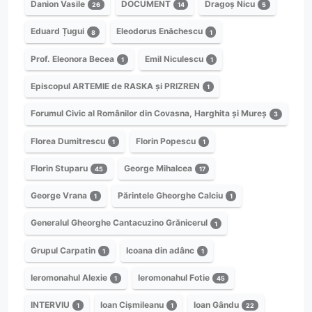
Danion Vasile
DOCUMENT
Dragoș Nicu
26
14
5
Eduard Țugui
Eleodorus Enăchescu
8
1
Prof. Eleonora Becea
Emil Niculescu
1
1
Episcopul ARTEMIE de RASKA și PRIZREN
1
Forumul Civic al Românilor din Covasna, Harghita și Mureș
3
Florea Dumitrescu
Florin Popescu
1
1
Florin Stuparu
George Mihalcea
45
17
George Vrana
Părintele Gheorghe Calciu
1
1
Generalul Gheorghe Cantacuzino Grănicerul
1
Grupul Carpatin
Icoana din adânc
1
1
Ieromonahul Alexie
Ieromonahul Fotie
1
45
INTERVIU
Ioan Cișmileanu
Ioan Gându
1
1
22