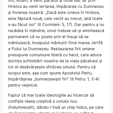
om, Adam, a venit păcatul și moartea, iar prin
Hristos au venit iertarea, împăcarea cu Dumnezeu
și învierea noastră: „Dacă este cineva în Hristos,
este făptură nouă; cele vechi au trecut, iată toate
s-au făcut noi” (II Corinteni: 5, 17). Dar pentru a nu
recădea în mândrie, omul trebuie să-și amintească
permanent că nu poate prin el însuși să se
mântuiască, începutul mântuirii fiind marea Jertfă
a Fiului lui Dumnezeu. Restaurarea firii umane
presupune comuniune liberă cu harul, care aduce
dorința schimbării noastre de la viața păcatului și
tot el desăvârșește sfințirea omului. Pentru că
scopul este, așa cum spune Apostolul Petru,
împărtășirea „dumnezeieștii firi” (II Petru: 1, 3-4)
pentru veșnicie.
Faptul că mai toate ideologiile au încercat să
confiște ideea creștină a
omului nou
(îndumnezeit), dându-i însă un chip hidos, pe care