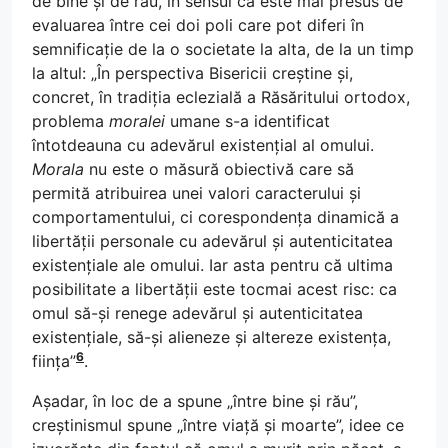
de bine și de rău, în sensul că este mai presus de
evaluarea între cei doi poli care pot diferi în
semnificație de la o societate la alta, de la un timp
la altul: „În perspectiva Bisericii creștine și,
concret, în tradiția eclezială a Răsăritului ortodox,
problema
moralei
umane s-a identificat
întotdeauna cu adevărul existențial al omului.
Morala
nu este o măsură obiectivă care să
permită atribuirea unei valori caracterului și
comportamentului, ci corespondența dinamică a
libertății personale cu adevărul și autenticitatea
existențiale ale omului. Iar asta pentru că ultima
posibilitate a libertății este tocmai acest risc: ca
omul să-și renege adevărul și autenticitatea
existențiale, să-și alieneze și altereze existența,
6
ființa”
.
Așadar, în loc de a spune „între bine și rău”,
creștinismul spune „între viață și moarte”, idee ce