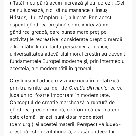
(„Tatăl meu până acum lucrează și eu lucrez”; „Cel
ce nu lucrează, nici să nu mănânce”). Însuși
Hristos, „fiul tâmplarului”, a lucrat. Prin acest
aspect gândirea creștină se delimitează de
gândirea greacă, care punea mare preț pe
activitățile recreative, considerate drept o marcă
a libertății. Importanța persoanei, a muncii,
universalitatea adevărului moral creștin au devenit
fundamentele Europei moderne și, prin intermediul
acesteia, ale modernității în general.
Creștinismul aduce o viziune nouă în metafizică
prin transmiterea ideii de
Creație din nimic
; ea va
juca un rol foarte important în modernitate.
Conceptul de creație marchează o ruptură de
gândirea greco-romană, conform căreia materia
este eternă, iar zeii sunt doar modelatori
(demiurgi) ai acestei materii. Perspectiva iudeo-
creștină este revoluționară, aducând ideea lui