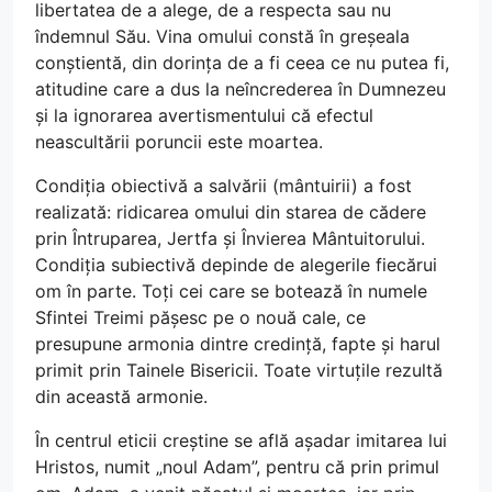
libertatea de a alege, de a respecta sau nu
îndemnul Său. Vina omului constă în greșeala
conștientă, din dorința de a fi ceea ce nu putea fi,
atitudine care a dus la neîncrederea în Dumnezeu
și la ignorarea avertismentului că efectul
neascultării poruncii este moartea.
Condiția obiectivă a salvării (mântuirii) a fost
realizată: ridicarea omului din starea de cădere
prin Întruparea, Jertfa și Învierea Mântuitorului.
Condiția subiectivă depinde de alegerile fiecărui
om în parte. Toți cei care se botează în numele
Sfintei Treimi pășesc pe o nouă cale, ce
presupune armonia dintre credință, fapte și harul
primit prin Tainele Bisericii. Toate virtuțile rezultă
din această armonie.
În centrul eticii creștine se află așadar imitarea lui
Hristos, numit „noul Adam”, pentru că prin primul