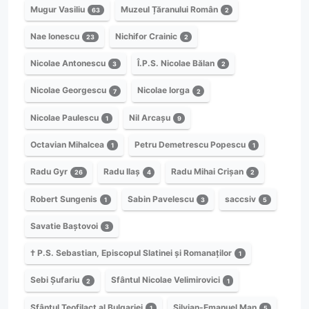
Mugur Vasiliu
Muzeul Țăranului Român
63
2
Nae Ionescu
Nichifor Crainic
23
2
Nicolae Antonescu
Î.P.S. Nicolae Bălan
3
2
Nicolae Georgescu
Nicolae Iorga
7
2
Nicolae Paulescu
Nil Arcașu
1
9
Octavian Mihalcea
Petru Demetrescu Popescu
1
1
Radu Gyr
Radu Ilaș
Radu Mihai Crișan
26
4
2
Robert Sungenis
Sabin Pavelescu
saccsiv
1
3
5
Savatie Baștovoi
3
† P.S. Sebastian, Episcopul Slatinei și Romanaților
1
Sebi Șufariu
Sfântul Nicolae Velimirovici
2
1
Sfântul Teofilact al Bulgariei
Silvian-Emanuel Man
1
5