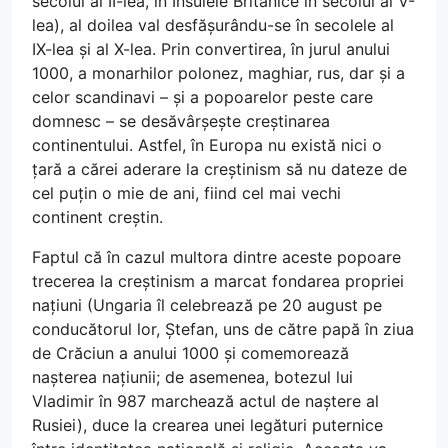
secolul al II-lea, în Insulele Britanice în secolul al V-
lea), al doilea val desfășurându-se în secolele al
IX-lea și al X-lea. Prin convertirea, în jurul anului
1000, a monarhilor polonez, maghiar, rus, dar și a
celor scandinavi – și a popoarelor peste care
domnesc – se desăvârșește creștinarea
continentului. Astfel, în Europa nu există nici o
țară a cărei aderare la creștinism să nu dateze de
cel puțin o mie de ani, fiind cel mai vechi
continent creștin.
Faptul că în cazul multora dintre aceste popoare
trecerea la creștinism a marcat fondarea propriei
națiuni (Ungaria îl celebrează pe 20 august pe
conducătorul lor, Ștefan, uns de către papă în ziua
de Crăciun a anului 1000 și comemorează
nașterea națiunii; de asemenea, botezul lui
Vladimir în 987 marchează actul de naștere al
Rusiei), duce la crearea unei legături puternice