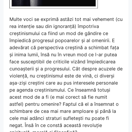
Multe voci se exprimă astăzi tot mai vehement (cu
rea intenție sau din ignoranță) împotriva
creștinismului ca fiind un mod de gândire ce
împiedică progresul popoarelor și al omenirii. E
adevărat că perspectiva creștină a schimbat fața
și inima lumii, însă nu în vreun mod ce l-ar putea
face susceptibil de criticile vizând împiedicarea
cunoașterii și a progresului. Cât despre acuzele de
violență, nu creștinismul este de vină, ci diverși
așa-ziși creștini care au pus interesele personale
pe agenda creștinismului. Ce înseamnă totuși
acest mod de a fi (e mai corect să fie numit
astfel) pentru omenire? Faptul că el a însemnat o
schimbare de cea mai mare amploare și până la
cele mai adânci straturi sufletești nu poate fi
negat. Însă în ce constă această revoluție