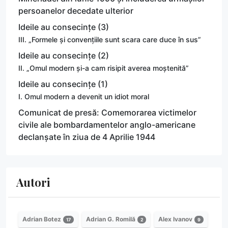
persoanelor decedate ulterior
Ideile au consecințe (3)
III. „Formele și convențiile sunt scara care duce în sus”
Ideile au consecințe (2)
II. „Omul modern și-a cam risipit averea moștenită”
Ideile au consecințe (1)
I. Omul modern a devenit un idiot moral
Comunicat de presă: Comemorarea victimelor
civile ale bombardamentelor anglo-americane
declanșate în ziua de 4 Aprilie 1944
Autori
Adrian Botez
Adrian G. Romilă
Alex Ivanov
17
2
9