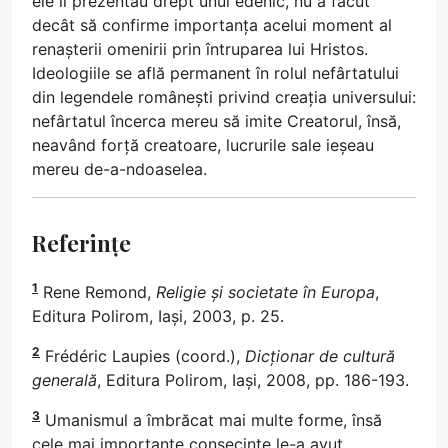
ele îl prezentau drept unul edenic, nu a făcut
decât să confirme importanța acelui moment al
renașterii omenirii prin întruparea lui Hristos.
Ideologiile se află permanent în rolul nefârtatului
din legendele românești privind creația universului:
nefârtatul încerca mereu să imite Creatorul, însă,
neavând forță creatoare, lucrurile sale ieșeau
mereu de-a-ndoaselea.
Referințe
1
Rene Remond,
Religie și societate în Europa
,
Editura Polirom, Iași, 2003, p. 25.
2
Frédéric Laupies (coord.),
Dicționar de cultură
generală
, Editura Polirom, Iași, 2008, pp. 186-193.
3
Umanismul a îmbrăcat mai multe forme, însă
cele mai importante consecințe le-a avut