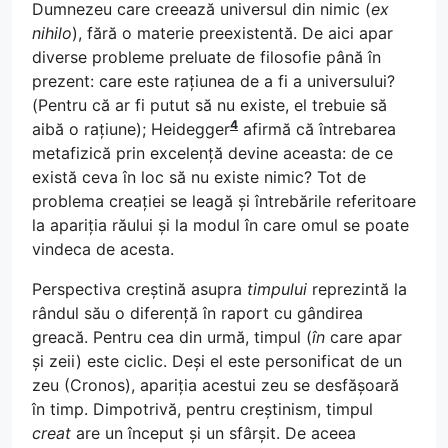
Dumnezeu care creează universul din nimic (
ex
nihilo
), fără o materie preexistentă. De aici apar
diverse probleme preluate de filosofie până în
prezent: care este rațiunea de a fi a universului?
(Pentru că ar fi putut să nu existe, el trebuie să
4
aibă o rațiune); Heidegger
afirmă că întrebarea
metafizică prin excelență devine aceasta: de ce
există ceva în loc să nu existe nimic? Tot de
problema creației se leagă și întrebările referitoare
la apariția răului și la modul în care omul se poate
vindeca de acesta.
Perspectiva creștină asupra
timpului
reprezintă la
rândul său o diferență în raport cu gândirea
greacă. Pentru cea din urmă, timpul (
în
care apar
și zeii) este ciclic. Deși el este personificat de un
zeu (Cronos), apariția acestui zeu se desfășoară
în timp. Dimpotrivă, pentru creștinism, timpul
creat
are un început și un sfârșit. De aceea