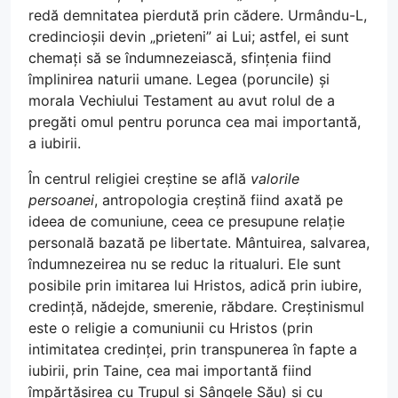
redă demnitatea pierdută prin cădere. Urmându-L,
credincioșii devin „prieteni” ai Lui; astfel, ei sunt
chemați să se îndumnezeiască, sfințenia fiind
împlinirea naturii umane. Legea (poruncile) și
morala Vechiului Testament au avut rolul de a
pregăti omul pentru porunca cea mai importantă,
a iubirii.
În centrul religiei creștine se află
valorile
persoanei
, antropologia creștină fiind axată pe
ideea de comuniune, ceea ce presupune relație
personală bazată pe libertate. Mântuirea, salvarea,
îndumnezeirea nu se reduc la ritualuri. Ele sunt
posibile prin imitarea lui Hristos, adică prin iubire,
credință, nădejde, smerenie, răbdare. Creștinismul
este o religie a comuniunii cu Hristos (prin
intimitatea credinței, prin transpunerea în fapte a
iubirii, prin Taine, cea mai importantă fiind
împărtășirea cu Trupul și Sângele Său) și cu