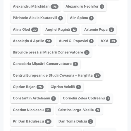
Alexandru Mărchidan
Alexandru Nechifor
178
1
Părintele Alexie Ksutasvili
Alin Spânu
1
1
Alina Glod
Anghel Rugină
Artemie Popa
30
12
3
Asociația 4 Aprilie
Aurel C. Popovici
AXA
10
1
33
Biroul de presă al Mișcării Conservatoare
3
Cancelaria Mișcării Conservatoare
3
Centrul European de Studii Covasna – Harghita
37
Ciprian Bojan
Ciprian Voicilă
25
5
Constantin Ardeleanu
Corneliu Zelea Codreanu
1
1
Costion Nicolescu
Cristina Iorga-Vasiliu
15
3
Pr. Dan Bădulescu
Dan Toma Dulciu
16
2