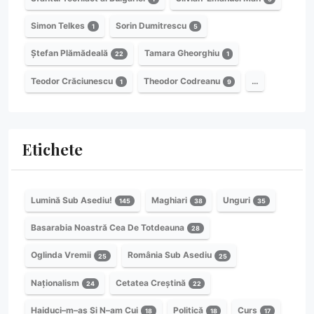
Simon Telkes
Sorin Dumitrescu
1
5
Ștefan Plămădeală
Tamara Gheorghiu
22
1
Teodor Crăciunescu
Theodor Codreanu
…
1
9
Etichete
Lumină Sub Asediu!
Maghiari
Unguri
145
38
35
Basarabia Noastră Cea De Totdeauna
28
Oglinda Vremii
România Sub Asediu
25
25
Naționalism
Cetatea Creștină
24
22
Haiduci–m–aș Și N–am Cui
Politică
Curs
18
18
17