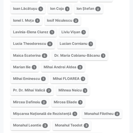
Ioan Lăcătușu
Ion Coja
Ion Ștefan
1
1
2
Ionel I. Moța
Iosif Niculescu
1
2
Lavinia-Elena Ciurez
Liviu Vișan
1
1
Lucia Theodorescu
Lucian Cornianu
3
1
Maica Ecaterina
Dr. Maria Cobianu-Băcanu
5
1
Marian Ilie
Mihai Andrei Aldea
1
2
Mihai Eminescu
Mihai FLOAREA
1
1
Pr. Dr. Mihai Valică
Mihnea Neicu
7
1
Mircea Dafinoiu
Mircea Eliade
2
1
Mișcarea Națională de Rezistență
Monahul Filotheu
1
2
Monahul Leontie
Monahul Teodot
3
3