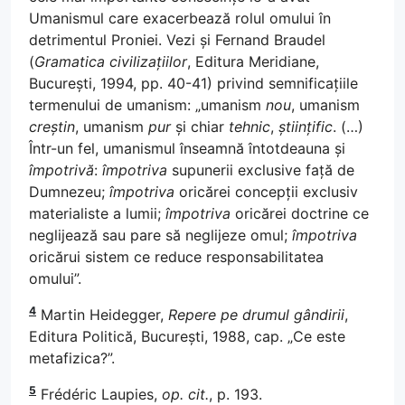
Umanismul care exacerbează rolul omului în
detrimentul Proniei. Vezi și Fernand Braudel
(
Gramatica civilizațiilor
, Editura Meridiane,
București, 1994, pp. 40-41) privind semnificațiile
termenului de umanism: „umanism
nou
, umanism
creștin
, umanism
pur
și chiar
tehnic
,
științific
. (…)
Într-un fel, umanismul înseamnă întotdeauna și
împotrivă
:
împotriva
supunerii exclusive față de
Dumnezeu;
împotriva
oricărei concepții exclusiv
materialiste a lumii;
împotriva
oricărei doctrine ce
neglijează sau pare să neglijeze omul;
împotriva
oricărui sistem ce reduce responsabilitatea
omului”.
4
Martin Heidegger,
Repere pe drumul gândirii
,
Editura Politică, București, 1988, cap. „Ce este
metafizica?”.
5
Frédéric Laupies,
op. cit.
, p. 193.