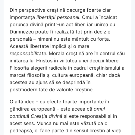
Din perspectiva creștină decurge foarte clar
importanța
libertății persoanei
. Omul a încălcat
porunca divină printr-un act liber, iar unirea cu
Dumnezeu poate fi realizată tot prin decizie
personală – nimeni nu este mântuit cu forța.
Această libertate implică și o mare
responsabilitate
. Morala creștină are în centrul său
imitarea lui Hristos în virtutea unei decizii libere.
Filosofia alegerii radicale în cadrul creștinismului a
marcat filosofia și cultura europeană, chiar dacă
acestea au ajuns să se desprindă în
postmodernitate de valorile creștine.
O altă idee – cu efecte foarte importante în
gândirea europeană – este aceea că
omul
continuă Creația divină
și este responsabil și în
acest sens. Munca nu mai este văzută ca o
pedeapsă, ci face parte din sensul creștin al vieții