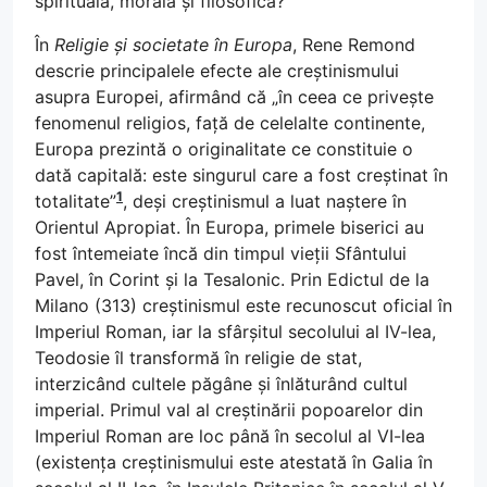
spirituală, morală și filosofică?
În
Religie și societate în Europa
, Rene Remond
descrie principalele efecte ale creștinismului
asupra Europei, afirmând că „în ceea ce privește
fenomenul religios, față de celelalte continente,
Europa prezintă o originalitate ce constituie o
dată capitală: este singurul care a fost creștinat în
1
totalitate”
, deși creștinismul a luat naștere în
Orientul Apropiat. În Europa, primele biserici au
fost întemeiate încă din timpul vieții Sfântului
Pavel, în Corint și la Tesalonic. Prin Edictul de la
Milano (313) creștinismul este recunoscut oficial în
Imperiul Roman, iar la sfârșitul secolului al IV-lea,
Teodosie îl transformă în religie de stat,
interzicând cultele păgâne și înlăturând cultul
imperial. Primul val al creștinării popoarelor din
Imperiul Roman are loc până în secolul al VI-lea
(existența creștinismului este atestată în Galia în