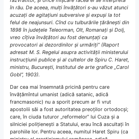
răzvrătitor, și orice mișcare făcea el se interpreta
în rău. De aceea, mulți învățători s-au văzut atunci
acuzați de agitațiuni subversive și expuși la tot
felul de neajunsuri. Cînd cu tulburările țărănești din
1898 în județele Teleorman, Olt, Romanați și Dolj,
vreo cîțiva învățători au fost denunțați ca
provocatori ai dezordinilor și urmăriți” (Raport
adresat M. S. Regelui asupra activității ministerului
instrucțiunii publice și al cultelor de Spiru C. Haret,
ministru, București, Institutul de arte grafice „Carol
Gobl”, 1903).
Dar cea mai însemnată pricină pentru care
învățămîntul umanist (adică satanic, adică
francmasonic) nu a sporit precum ar fi vrut
apostolii săi a fost autoritatea preoților ortodocși;
care, în ciuda tuturor „reformelor” lui Cuza și a
silniciei polițienești a Statului, erau încă ascultați în
parohiile lor. Pentru aceea, numitul Haret Spiru (ca