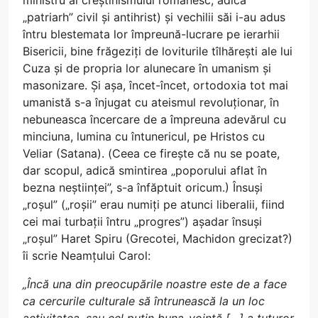
ministru al creștinismului românesc, adică
„patriarh” civil și antihrist) și vechilii săi i-au adus
întru blestemata lor împreună-lucrare pe ierarhii
Bisericii, bine frăgeziți de loviturile tîlhărești ale lui
Cuza și de propria lor alunecare în umanism și
masonizare. Și așa, încet-încet, ortodoxia tot mai
umanistă s-a înjugat cu ateismul revoluționar, în
nebuneasca încercare de a împreuna adevărul cu
minciuna, lumina cu întunericul, pe Hristos cu
Veliar (Satana). (Ceea ce firește că nu se poate,
dar scopul, adică smintirea „poporului aflat în
bezna neștiinței”, s-a înfăptuit oricum.) Însuși
„roșul” („roșii” erau numiți pe atunci liberalii, fiind
cei mai turbații întru „progres”) așadar însuși
„roșul” Haret Spiru (Grecotei, Machidon grecizat?)
îi scrie Neamțului Carol:
„Încă una din preocupările noastre este de a face
ca cercurile culturale să întrunească la un loc