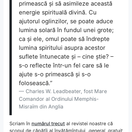
primească și să asimileze această
energie spirituală divină. Cu
ajutorul oglinzilor, se poate aduce
lumina solară în fundul unei grote;
ca și ele, omul poate să îndrepte
lumina spiritului asupra acestor
suflete întunecate și – cine știe? –
s-o reflecte într-un fel care să le
ajute s-o primească și s-o
folosească.”
Charles W. Leadbeater, fost Mare
Comandor al Ordinului Memphis-
Misraïm din Anglia
Scriam în
numărul trecut
al revistei noastre că
scopul de căpătîi al învățămîntului „
general, gratuit