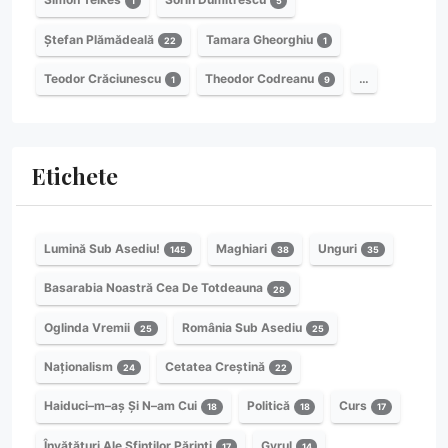
1
5
Ștefan Plămădeală
Tamara Gheorghiu
22
1
Teodor Crăciunescu
Theodor Codreanu
…
1
9
Etichete
Lumină Sub Asediu!
Maghiari
Unguri
145
38
35
Basarabia Noastră Cea De Totdeauna
28
Oglinda Vremii
România Sub Asediu
25
25
Naționalism
Cetatea Creștină
24
22
Haiduci–m–aș Și N–am Cui
Politică
Curs
18
18
17
Învățături Ale Sfinților Părinți
Gyrul
17
14