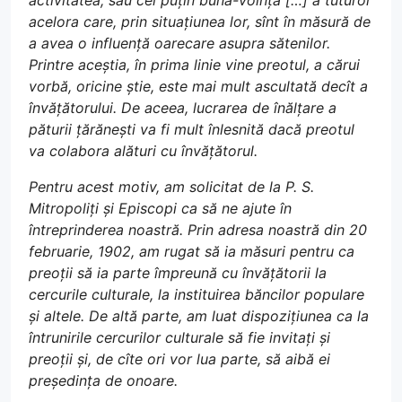
activitatea, sau cel puțin buna-voință […] a tuturor
acelora care, prin situațiunea lor, sînt în măsură de
a avea o influență oarecare asupra sătenilor.
Printre aceștia, în prima linie vine preotul, a cărui
vorbă, oricine știe, este mai mult ascultată decît a
învățătorului. De aceea, lucrarea de înălțare a
păturii țărănești va fi mult înlesnită dacă preotul
va colabora alături cu învățătorul.
Pentru acest motiv, am solicitat de la P. S.
Mitropoliți și Episcopi ca să ne ajute în
întreprinderea noastră. Prin adresa noastră din 20
februarie, 1902, am rugat să ia măsuri pentru ca
preoții să ia parte împreună cu învățătorii la
cercurile culturale, la instituirea băncilor populare
și altele. De altă parte, am luat dispozițiunea ca la
întrunirile cercurilor culturale să fie invitați și
preoții și, de cîte ori vor lua parte, să aibă ei
președința de onoare.