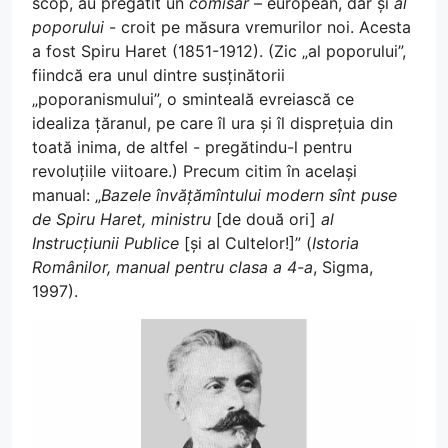
scop, au pregătit un
comisar
– european, dar și
al
poporului
- croit pe măsura vremurilor noi. Acesta
a fost Spiru Haret (1851-1912). (Zic „al poporului”,
fiindcă era unul dintre susținătorii
„poporanismului”, o sminteală evreiască ce
idealiza țăranul, pe care îl ura și îl disprețuia din
toată inima, de altfel - pregătindu-l pentru
revoluțiile viitoare.) Precum citim în același
manual: „
Bazele învățămîntului modern sînt puse
de Spiru Haret, ministru
[de două ori]
al
Instrucțiunii Publice
[și al Cultelor!]” (
Istoria
Românilor, manual pentru clasa a 4-a
, Sigma,
1997).