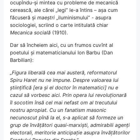
ocupîndu-și mintea cu probleme de mecanică
cerească, ale cărei „legi” le-a întins – așa cum
făcuseră și
maeștri
„iluminismului” - asupra
sociologiei, scriind o carte intitulată chiar
Mecanica socială
(1910).
Dar să încheiem aici, cu un frumos cuvînt al
poetului și matematicianului Ion Barbu (Dan
Barbilian):
„Figura liberală cea mai austeră, reformatorul
Spiru Haret nu ne impune. Despre valoarea lui
științifică [era și el doctor în matematici] nu e
cazul să vorbesc aici. Prin opera lui revoluționară
îl socotim însă cel mai nefast om al trecutului
nostru apropiat. Cu un fanatism masonic
necunoscut pînă la el, s-a aplicat să formeze un
grup de învățători quasi-marxiști, admirabili agenți
electorali, meritorie anticipație asupra învățătorilor