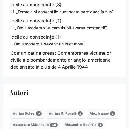
Ideile au consecințe (3)
III. „Formele și convențiile sunt scara care duce în sus”
Ideile au consecințe (2)
II. „Omul modern și-a cam risipit averea moștenită”
Ideile au consecințe (1)
I. Omul modern a devenit un idiot moral
Comunicat de presă: Comemorarea victimelor
civile ale bombardamentelor anglo-americane
declanșate în ziua de 4 Aprilie 1944
Autori
Adrian Botez
Adrian G. Romilă
Alex Ivanov
17
2
9
Alexandru Mărchidan
Alexandru Nechifor
178
1