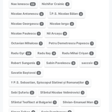
Nae Ionescu
Nichifor Crainic
23
2
Nicolae Antonescu
Î.P.S. Nicolae Bălan
3
2
Nicolae Georgescu
Nicolae Iorga
7
2
Nicolae Paulescu
Nil Arcașu
1
9
Octavian Mihalcea
Petru Demetrescu Popescu
1
1
Radu Gyr
Radu Ilaș
Radu Mihai Crișan
26
4
2
Robert Sungenis
Sabin Pavelescu
saccsiv
1
3
5
Savatie Baștovoi
3
† P.S. Sebastian, Episcopul Slatinei și Romanaților
1
Sebi Șufariu
Sfântul Nicolae Velimirovici
2
1
Sfântul Teofilact al Bulgariei
Silvian-Emanuel Man
1
5
Simon Telkes
Sorin Dumitrescu