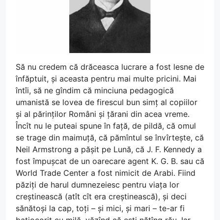
Să nu credem că drăceasca lucrare a fost lesne de
înfăptuit, și aceasta pentru mai multe pricini. Mai
întîi, să ne gîndim că minciuna pedagogică
umanistă se lovea de firescul bun simț al copiilor
și al părinților Români și țărani din acea vreme.
Încît nu le puteai spune în față, de pildă, că omul
se trage din maimuță, că pămîntul se învîrtește, că
Neil Armstrong a pășit pe Lună, că J. F. Kennedy a
fost împușcat de un oarecare agent K. G. B. sau că
World Trade Center a fost nimicit de Arabi. Fiind
păziți de harul dumnezeiesc pentru viața lor
creștinească (atît cît era creștinească), și deci
sănătoși la cap, toți – și mici, și mari – te-ar fi
batjocorit cu milă, văzînd că ești nătîng rău. Iar