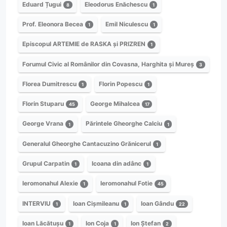
Eduard Țugui
Eleodorus Enăchescu
8
1
Prof. Eleonora Becea
Emil Niculescu
1
1
Episcopul ARTEMIE de RASKA și PRIZREN
1
Forumul Civic al Românilor din Covasna, Harghita și Mureș
3
Florea Dumitrescu
Florin Popescu
1
1
Florin Stuparu
George Mihalcea
45
17
George Vrana
Părintele Gheorghe Calciu
1
1
Generalul Gheorghe Cantacuzino Grănicerul
1
Grupul Carpatin
Icoana din adânc
1
1
Ieromonahul Alexie
Ieromonahul Fotie
1
45
INTERVIU
Ioan Cișmileanu
Ioan Gându
1
1
22
Ioan Lăcătușu
Ion Coja
Ion Ștefan
1
1
2