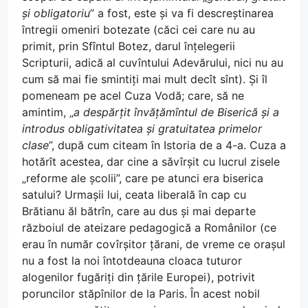
și obligatoriu
” a fost, este și va fi descreștinarea
întregii omeniri botezate (căci cei care nu au
primit, prin Sfîntul Botez, darul înțelegerii
Scripturii, adică al cuvîntului Adevărului, nici nu au
cum să mai fie smintiți mai mult decît sînt). Și îl
pomeneam pe acel Cuza Vodă; care, să ne
amintim, „
a despărțit învățămîntul de Biserică și a
introdus obligativitatea și gratuitatea primelor
clase
”, după cum citeam în Istoria de a 4-a. Cuza a
hotărît acestea, dar cine a săvîrșit cu lucrul zisele
„reforme ale școlii”, care pe atunci era biserica
satului? Urmașii lui, ceata liberală în cap cu
Brătianu ăl bătrîn, care au dus și mai departe
războiul de ateizare pedagogică a Românilor (ce
erau în număr covîrșitor țărani, de vreme ce orașul
nu a fost la noi întotdeauna cloaca tuturor
alogenilor fugăriți din țările Europei), potrivit
poruncilor stăpînilor de la Paris. În acest nobil