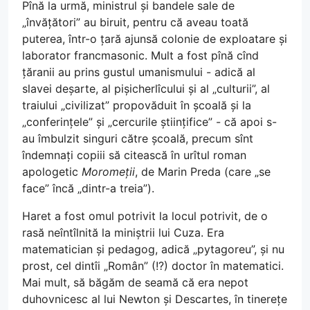
Pînă la urmă, ministrul și bandele sale de
„învățători” au biruit, pentru că aveau toată
puterea, într-o țară ajunsă colonie de exploatare și
laborator francmasonic. Mult a fost pînă cînd
țăranii au prins gustul umanismului - adică al
slavei deșarte, al pișicherlîcului și al „culturii”, al
traiului „civilizat” propovăduit în școală și la
„conferințele” și „cercurile științifice” - că apoi s-
au îmbulzit singuri către școală, precum sînt
îndemnați copiii să citească în urîtul roman
apologetic
Moromeții
, de Marin Preda (care „se
face” încă „dintr-a treia”).
Haret a fost omul potrivit la locul potrivit, de o
rasă neîntîlnită la miniștrii lui Cuza. Era
matematician și pedagog, adică „pytagoreu”, și nu
prost, cel dintîi „Român” (!?) doctor în matematici.
Mai mult, să băgăm de seamă că era nepot
duhovnicesc al lui Newton și Descartes, în tinerețe