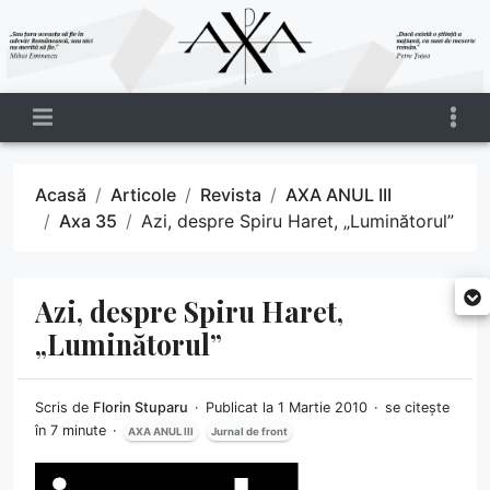
Acasă
Articole
Revista
AXA ANUL III
Axa 35
Azi, despre Spiru Haret, „Luminătorul”
Azi, despre Spiru Haret,
„Luminătorul”
Scris de
Florin Stuparu
Publicat la 1 Martie 2010
se citește
în 7 minute
AXA ANUL III
Jurnal de front