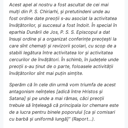
Acest apel al nostru a fost ascultat de cei mai
mulți din P. S. Chiriarhi, și pretutindeni unde au
fost ordine date preoții s-au asociat la activitatea
învățătorilor, și succesul a fost îndoit. În special în
eparhia Dunării de Jos, P. S. S. Episcopul a dat
însuși ordine și a organizat conferințe preoțești la
care sînt chemați și revizorii școlari, cu scop de a
stabili legătura între activitatea lor și activitatea
cercurilor de învățători. În schimb, în județele unde
preoții s-au ținut de o parte, foloasele activității
învățătorilor sînt mai puțin simțite.
Sperăm că în cele din urmă vom triumfa de acest
antagonism neînțeles [adică între Hristos și
Satana] și pe unde a mai rămas, căci preoții
trebuie să înțeleagă că principala lor chemare este
de a lucra pentru binele poporului [ca și comisari
cu barbă și uniformă lungă]” (Raport…).