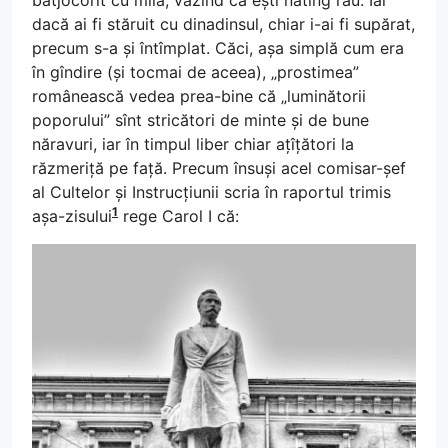
dacă ai fi stăruit cu dinadinsul, chiar i-ai fi supărat,
precum s-a și întîmplat. Căci, așa simplă cum era
în gîndire (și tocmai de aceea), „prostimea”
românească vedea prea-bine că „luminătorii
poporului” sînt stricători de minte și de bune
năravuri, iar în timpul liber chiar ațîțători la
răzmeriță pe față. Precum însuși acel comisar-șef
al Cultelor și Instrucțiunii scria în raportul trimis
1
așa-zisului
rege Carol I că: