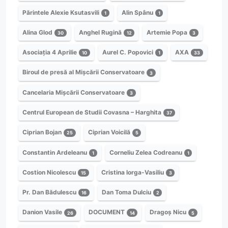
Părintele Alexie Ksutasvili
Alin Spânu
1
1
Alina Glod
Anghel Rugină
Artemie Popa
30
12
3
Asociația 4 Aprilie
Aurel C. Popovici
AXA
10
1
33
Biroul de presă al Mișcării Conservatoare
3
Cancelaria Mișcării Conservatoare
3
Centrul European de Studii Covasna – Harghita
37
Ciprian Bojan
Ciprian Voicilă
25
5
Constantin Ardeleanu
Corneliu Zelea Codreanu
1
1
Costion Nicolescu
Cristina Iorga-Vasiliu
15
3
Pr. Dan Bădulescu
Dan Toma Dulciu
16
2
Danion Vasile
DOCUMENT
Dragoș Nicu
26
14
5