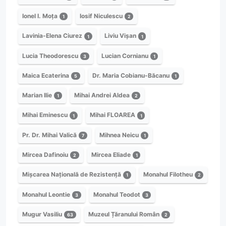
Ionel I. Moța
Iosif Niculescu
1
2
Lavinia-Elena Ciurez
Liviu Vișan
1
1
Lucia Theodorescu
Lucian Cornianu
3
1
Maica Ecaterina
Dr. Maria Cobianu-Băcanu
5
1
Marian Ilie
Mihai Andrei Aldea
1
2
Mihai Eminescu
Mihai FLOAREA
1
1
Pr. Dr. Mihai Valică
Mihnea Neicu
7
1
Mircea Dafinoiu
Mircea Eliade
2
1
Mișcarea Națională de Rezistență
Monahul Filotheu
1
2
Monahul Leontie
Monahul Teodot
3
3
Mugur Vasiliu
Muzeul Țăranului Român
63
2