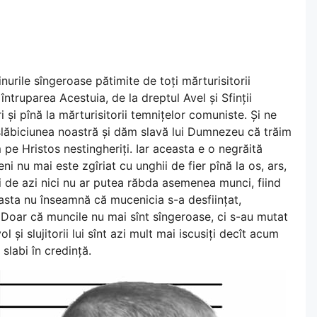
urile sîngeroase pătimite de toți mărturisitorii
ntruparea Acestuia, de la dreptul Avel și Sfinții
ri și pînă la mărturisitorii temnițelor comuniste. Și ne
 slăbiciunea noastră și dăm slavă lui Dumnezeu că trăim
pe Hristos nestingheriți. Iar aceasta e o negrăită
eni nu mai este zgîriat cu unghii de fier pînă la os, ars,
ei de azi nici nu ar putea răbda asemenea munci, fiind
asta nu înseamnă că mucenicia s-a desființat,
 Doar că muncile nu mai sînt sîngeroase, ci s-au mutat
ol și slujitorii lui sînt azi mult mai iscusiți decît acum
slabi în credință.