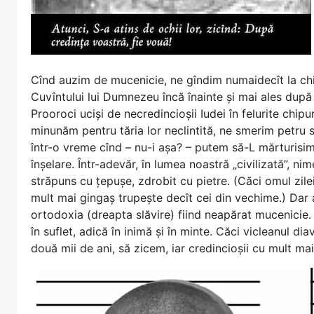
Cînd auzim de mucenicie, ne gîndim numaidecît la chin
Cuvîntului lui Dumnezeu încă înainte și mai ales după î
Prooroci uciși de necredincioșii Iudei în felurite chipu
minunăm pentru tăria lor neclintită, ne smerim petru
într-o vreme cînd – nu-i așa? – putem să-L mărturisim 
înșelare. Într-adevăr, în lumea noastră „civilizată”, nim
străpuns cu țepușe, zdrobit cu pietre. (Căci omul zil
mult mai gingaș trupește decît cei din vechime.) Dar 
ortodoxia (dreapta slăvire) fiind neapărat mucenicie.
în suflet, adică în inimă și în minte. Căci vicleanul diav
două mii de ani, să zicem, iar credincioșii cu mult mai 