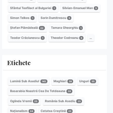
Sfântul Teofilact al Bulgariei
Silvian-Emanuel Man
1
5
Simon Telkes
Sorin Dumitrescu
1
5
Ștefan Plămădeală
Tamara Gheorghiu
22
1
Teodor Crăciunescu
Theodor Codreanu
…
1
9
Etichete
Lumină Sub Asediu!
Maghiari
Unguri
145
38
35
Basarabia Noastră Cea De Totdeauna
28
Oglinda Vremii
România Sub Asediu
25
25
Naționalism
Cetatea Creștină
24
22