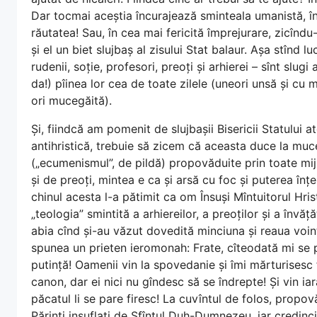
Dar tocmai aceștia încurajează sminteala umanistă, î
răutatea! Sau, în cea mai fericită împrejurare, zicîndu-
și el un biet slujbaș al zisului Stat balaur. Așa stînd l
rudenii, soție, profesori, preoți și arhierei – sînt slugi
da!) pîinea lor cea de toate zilele (uneori unsă și cu 
ori mucegăită).
Și, fiindcă am pomenit de slujbașii Bisericii Statului a
antihristică, trebuie să zicem că aceasta duce la mucen
(„ecumenismul”, de pildă) propovăduite prin toate mijl
și de preoți, mintea e ca și arsă cu foc și puterea înț
chinul acesta l-a pătimit ca om Însuși Mîntuitorul Hrist
„teologia” smintită a arhiereilor, a preoților și a învă
abia cînd și-au văzut dovedită minciuna și reaua voință
spunea un prieten ieromonah: Frate, cîteodată mi se 
putință! Oamenii vin la spovedanie și îmi mărturisesc f
canon, dar ei nici nu gîndesc să se îndrepte! Și vin iar
păcatul li se pare firesc! La cuvîntul de folos, propo
Părinți insuflați de Sfîntul Duh-Dumnezeu, iar credinci