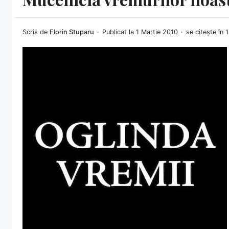
Scris de
Florin Stuparu
Publicat la 1 Martie 2010
se citește în 