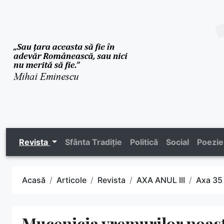
Revista
Sfânta Tradiție
Politică
Social
Poezie
Acasă
Articole
Revista
AXA ANUL III
Axa 35
Mucenicia vremurilor noas