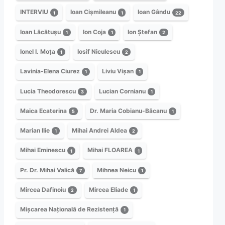
INTERVIU
Ioan Cișmileanu
Ioan Gându
1
1
22
Ioan Lăcătușu
Ion Coja
Ion Ștefan
1
1
2
Ionel I. Moța
Iosif Niculescu
1
2
Lavinia-Elena Ciurez
Liviu Vișan
1
1
Lucia Theodorescu
Lucian Cornianu
3
1
Maica Ecaterina
Dr. Maria Cobianu-Băcanu
5
1
Marian Ilie
Mihai Andrei Aldea
1
2
Mihai Eminescu
Mihai FLOAREA
1
1
Pr. Dr. Mihai Valică
Mihnea Neicu
7
1
Mircea Dafinoiu
Mircea Eliade
2
1
Mișcarea Națională de Rezistență
1