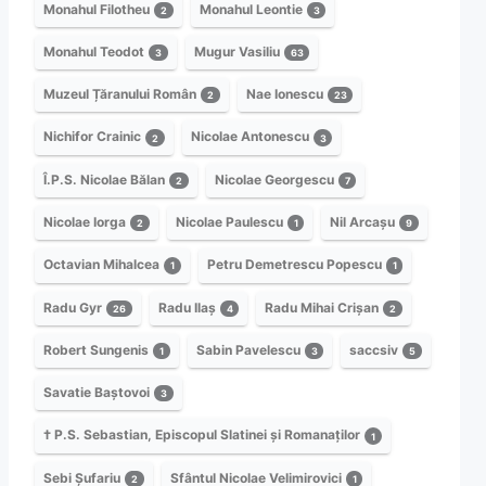
Monahul Filotheu
Monahul Leontie
2
3
Monahul Teodot
Mugur Vasiliu
3
63
Muzeul Țăranului Român
Nae Ionescu
2
23
Nichifor Crainic
Nicolae Antonescu
2
3
Î.P.S. Nicolae Bălan
Nicolae Georgescu
2
7
Nicolae Iorga
Nicolae Paulescu
Nil Arcașu
2
1
9
Octavian Mihalcea
Petru Demetrescu Popescu
1
1
Radu Gyr
Radu Ilaș
Radu Mihai Crișan
26
4
2
Robert Sungenis
Sabin Pavelescu
saccsiv
1
3
5
Savatie Baștovoi
3
† P.S. Sebastian, Episcopul Slatinei și Romanaților
1
Sebi Șufariu
Sfântul Nicolae Velimirovici
2
1