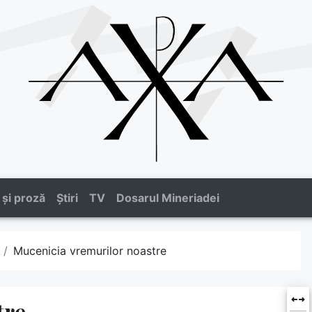
 și proză
Știri
TV
Dosarul Mineriadei
Mucenicia vremurilor noastre
tre