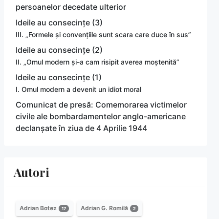
persoanelor decedate ulterior
Ideile au consecințe (3)
III. „Formele și convențiile sunt scara care duce în sus”
Ideile au consecințe (2)
II. „Omul modern și-a cam risipit averea moștenită”
Ideile au consecințe (1)
I. Omul modern a devenit un idiot moral
Comunicat de presă: Comemorarea victimelor
civile ale bombardamentelor anglo-americane
declanșate în ziua de 4 Aprilie 1944
Autori
Adrian Botez
Adrian G. Romilă
17
2