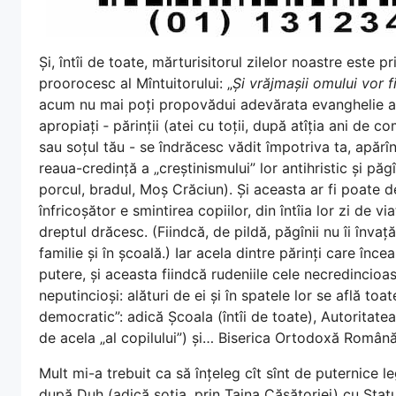
Și, întîi de toate, mărturisitorul zilelor noastre este p
proorocesc al Mîntuitorului: „
Și vrăjmașii omului vor fi
acum nu mai poți propovădui adevărata evanghelie a lu
apropiați ‑ părinții (atei cu toții, după atîția ani de c
sau soțul tău - se îndrăcesc vădit împotriva ta, apărîn
reaua-credință a „creștinismului” lor antihristic și păgî
porcul, bradul, Moș Crăciun). Și aceasta ar fi poate 
înfricoșător e smintirea copiilor, din întîia lor zi de v
dreptul drăcesc. (Fiindcă, de pildă, păgînii nu îi înva
familie și în școală.) Iar acela dintre părinți care înce
putere, și aceasta fiindcă rudeniile cele necredincioase
neputincioși: alături de ei și în spatele lor se află toat
democratic”: adică Școala (întîi de toate), Autoritatea
de acela „al copilului”) și… Biserica Ortodoxă Română
Mult mi-a trebuit ca să înțeleg cît sînt de puternice l
după Duh (adică soția, prin Taina Căsătoriei) cu Statu