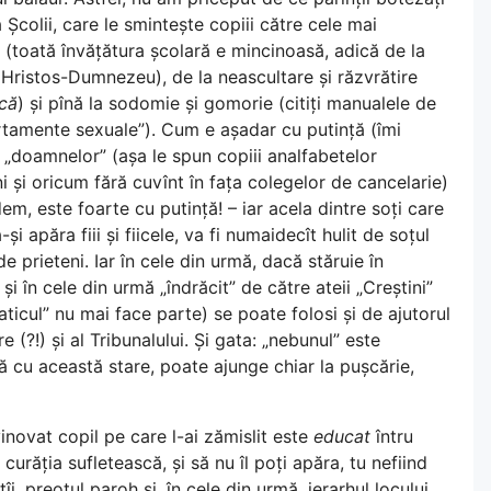
a Școlii, care le smintește copiii către cele mai
nă (toată învățătura școlară e mincinoasă, adică de la
 Hristos-Dumnezeu), de la neascultare și răzvrătire
ică
) și pînă la sodomie și gomorie (citiți manualele de
tamente sexuale”). Cum e așadar cu putință (îmi
a „doamnelor” (așa le spun copiii analfabetelor
ni și oricum fără cuvînt în fața colegelor de cancelarie)
em, este foarte cu putință! – iar acela dintre soți care
 apăra fiii și fiicele, va fi numaidecît hulit de soțul
 de prieteni. Iar în cele din urmă, dacă stăruie în
și în cele din urmă „îndrăcit” de către ateii „Creștini”
naticul” nu mai face parte) se poate folosi și de ajutorul
re (?!) și al Tribunalului. Și gata: „nebunul” este
ă cu această stare, poate ajunge chiar la pușcărie,
inovat copil pe care l-ai zămislit este
educat
întru
 curăția sufletească, și să nu îl poți apăra, tu nefiind
tîi, preotul paroh și, în cele din urmă, ierarhul locului.