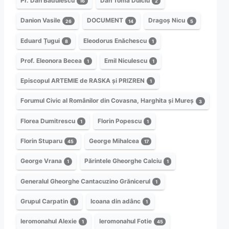
Pr. Dan Bădulescu
Dan Toma Dulciu
16
2
Danion Vasile
DOCUMENT
Dragoș Nicu
26
14
5
Eduard Țugui
Eleodorus Enăchescu
8
1
Prof. Eleonora Becea
Emil Niculescu
1
1
Episcopul ARTEMIE de RASKA și PRIZREN
1
Forumul Civic al Românilor din Covasna, Harghita și Mureș
3
Florea Dumitrescu
Florin Popescu
1
1
Florin Stuparu
George Mihalcea
45
17
George Vrana
Părintele Gheorghe Calciu
1
1
Generalul Gheorghe Cantacuzino Grănicerul
1
Grupul Carpatin
Icoana din adânc
1
1
Ieromonahul Alexie
Ieromonahul Fotie
1
45