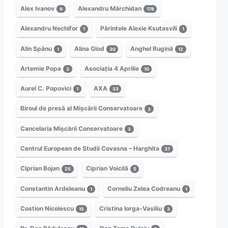
Alex Ivanov
Alexandru Mărchidan
9
178
Alexandru Nechifor
Părintele Alexie Ksutasvili
1
1
Alin Spânu
Alina Glod
Anghel Rugină
1
30
12
Artemie Popa
Asociația 4 Aprilie
3
10
Aurel C. Popovici
AXA
1
33
Biroul de presă al Mișcării Conservatoare
3
Cancelaria Mișcării Conservatoare
3
Centrul European de Studii Covasna – Harghita
37
Ciprian Bojan
Ciprian Voicilă
25
5
Constantin Ardeleanu
Corneliu Zelea Codreanu
1
1
Costion Nicolescu
Cristina Iorga-Vasiliu
15
3