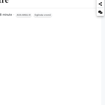
18 minute
AXA ANUL III
Oglinda vremii