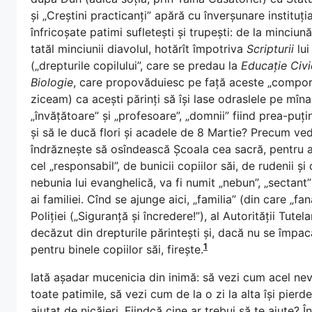
și „Creștini practicanți” apără cu înverșunare instituți
înfricoșate patimi sufletești și trupești: de la minciu
tatăl minciunii diavolul, hotărît împotriva
Scripturii
lui
(„drepturile copilului”, care se predau la
Educație Civ
Biologie
, care propovăduiesc pe față aceste „compor
ziceam) ca acești părinți să își lase odraslele pe mîn
„învățătoare” și „profesoare”, „domnii” fiind prea-puți
și să le ducă flori și acadele de 8 Martie? Precum ved
îndrăznește să osîndească Școala cea sacră, pentru a-și
cel „responsabil”, de bunicii copiilor săi, de rudenii și
nebunia lui evanghelică, va fi numit „nebun”, „sectant” 
ai familiei. Cînd se ajunge aici, „familia” (din care „fa
Poliției („Siguranță și încredere!”), al Autorității Tutela
decăzut din drepturile părintești și, dacă nu se împac
1
pentru binele copiilor săi, firește.
Iată așadar mucenicia din inimă: să vezi cum acel nev
toate patimile, să vezi cum de la o zi la alta își pierde
ajutat de nicăieri. Fiindcă cine ar trebui să te ajute? În