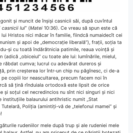
rigonit și muncit de înșiși casnicii săi, după cuvîntul
 casnicii lui
” (
Matei
10:36). Ce vreau să spun este că
i Hristos nici măcar în familie, fiindcă numaidecît cei
omunism și apoi de „democrație liberală”), frații, soția ta
du-și cu toată îndărătnicia patimile, reaua voință și
n (adică „obiceiul” cu toate ale lui: lumînările, mielul,
de răbdat cumva; lucrul cu adevărat dureros și
iață, prin creșterea lor într-un chip nu păgînesc, ci de-a
ță pe copiii lor neascultarea, precum facem noi în
arcă să țină rînduiala ortodoxă este lipsit de orice
 și soțul cel necredincios nu sînt nici singuri și nici
e instituțiile balaurului antihristic numit „Stat
 Tutelară, Poliția (amintiți-vă de „telefonul mamei” și
!
egăturile rudeniilor mele după trup și ale rudeniei mele
l balaur. Astfel, nu am priceput de ce părinții botezați