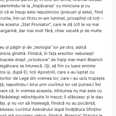
ndemnîndu-te la „împăcarea” cu minciuna și cu
ți că el însuși este neputincios (precum și este), fiind
ucrurile, într-un tîrziu m-am luminat, pricepînd că toți –
 ale acestui „Stat Proniator”, care le dă (cît le va mai
margarină, dar mai mult fără, chiar uscată și de multe
teu și păgîn și de „teologia” lor
pe dos
, adică
icia gîndită. Fiindcă, în fața ereziilor nebunești
oacele drept „ortodoxie” de înșiși mai-marii Bisericii
elegătoare se întunecă. (Și, să fim cu luare aminte:
os și, după El, toți Apostolii, care s-au luptat cu
țătorilor de Lege din vremea lor; care i-au ucis trupește
, neputîndu-i birui prin cuvîntul lor cel putred.) Îmi
pare că, în vremea aceasta, mîntuirea nu mai este cu
ărădelegi neînchipuite în trecut; îi sfătuiesc și le dau
ăși, și nu vor să înțeleagă, fiindcă nu au pocăință,
văduiesc cuvîntul Adevărului după învățătura Sfinților
oșii mă socotesc nebun, fiindcă „Biserica” Statului le