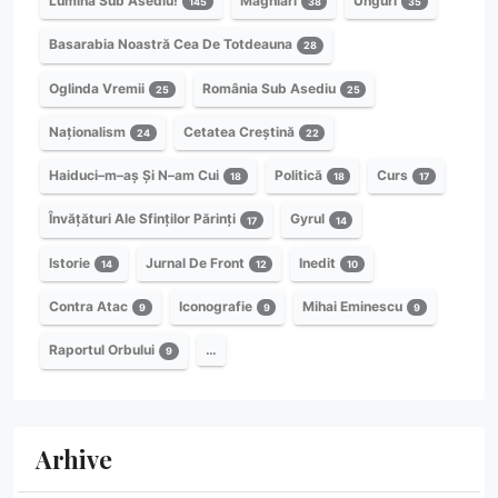
Lumină Sub Asediu!
Maghiari
Unguri
145
38
35
Basarabia Noastră Cea De Totdeauna
28
Oglinda Vremii
România Sub Asediu
25
25
Naționalism
Cetatea Creștină
24
22
Haiduci–m–aș Și N–am Cui
Politică
Curs
18
18
17
Învățături Ale Sfinților Părinți
Gyrul
17
14
Istorie
Jurnal De Front
Inedit
14
12
10
Contra Atac
Iconografie
Mihai Eminescu
9
9
9
Raportul Orbului
…
9
Arhive