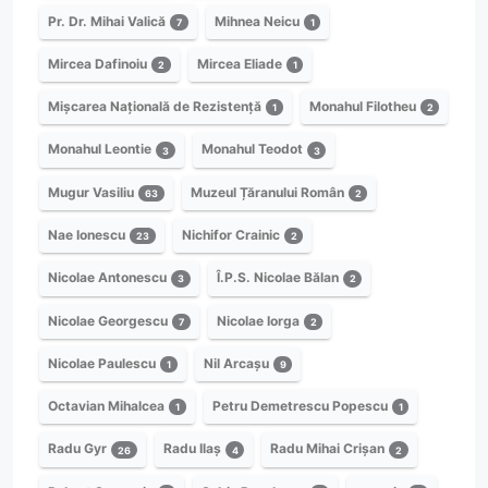
Pr. Dr. Mihai Valică
Mihnea Neicu
7
1
Mircea Dafinoiu
Mircea Eliade
2
1
Mișcarea Națională de Rezistență
Monahul Filotheu
1
2
Monahul Leontie
Monahul Teodot
3
3
Mugur Vasiliu
Muzeul Țăranului Român
63
2
Nae Ionescu
Nichifor Crainic
23
2
Nicolae Antonescu
Î.P.S. Nicolae Bălan
3
2
Nicolae Georgescu
Nicolae Iorga
7
2
Nicolae Paulescu
Nil Arcașu
1
9
Octavian Mihalcea
Petru Demetrescu Popescu
1
1
Radu Gyr
Radu Ilaș
Radu Mihai Crișan
26
4
2