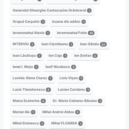
Generalul Gheorghe Cantacuzino Grănicerul
1
Grupul Carpatin
Icoana din adânc
1
1
Ieromonahul Alexie
Ieromonahul Fotie
1
45
INTERVIU
Ioan Cișmileanu
Ioan Gându
1
1
22
Ioan Lăcătușu
Ion Coja
Ion Ștefan
1
1
2
Ionel I. Moța
Iosif Niculescu
1
2
Lavinia-Elena Ciurez
Liviu Vișan
1
1
Lucia Theodorescu
Lucian Cornianu
3
1
Maica Ecaterina
Dr. Maria Cobianu-Băcanu
5
1
Marian Ilie
Mihai Andrei Aldea
1
2
Mihai Eminescu
Mihai FLOAREA
1
1