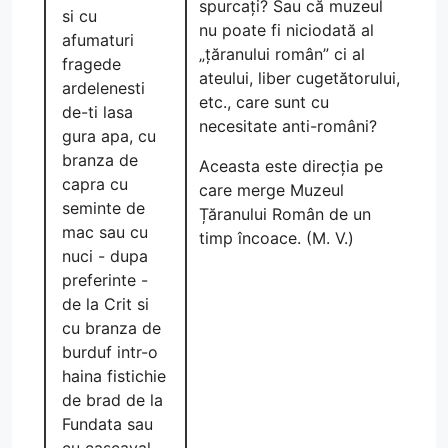
spurcați? Sau că muzeul
si cu
nu poate fi niciodată al
afumaturi
„țăranului român” ci al
fragede
ateului, liber cugetătorului,
ardelenesti
etc., care sunt cu
de-ti lasa
necesitate anti-români?
gura apa, cu
branza de
Aceasta este direcția pe
capra cu
care merge Muzeul
seminte de
Țăranului Român de un
mac sau cu
timp încoace. (M. V.)
nuci - dupa
preferinte -
de la Crit si
cu branza de
burduf intr-o
haina fistichie
de brad de la
Fundata sau
cu cascaval