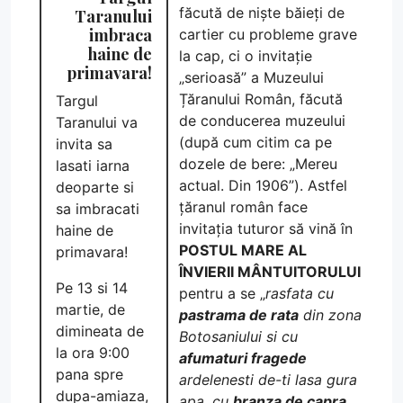
făcută de niște băieți de
Taranului
imbraca
cartier cu probleme grave
haine de
la cap, ci o invitație
primavara!
„serioasă” a Muzeului
Țăranului Român, făcută
Targul
de conducerea muzeului
Taranului va
(după cum citim ca pe
invita sa
dozele de bere: „Mereu
lasati iarna
actual. Din 1906”). Astfel
deoparte si
țăranul român face
sa imbracati
invitația tuturor să vină în
haine de
POSTUL MARE AL
primavara!
ÎNVIERII MÂNTUITORULUI
Pe 13 si 14
pentru a se „
rasfata cu
martie, de
pastrama de rata
din zona
dimineata de
Botosaniului si cu
la ora 9:00
afumaturi fragede
pana spre
ardelenesti de-ti lasa gura
dupa-amiaza,
apa, cu
branza de capra