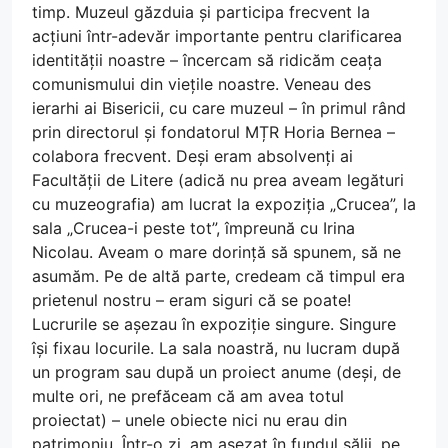
timp. Muzeul găzduia și participa frecvent la
acțiuni într-adevăr importante pentru clarificarea
identității noastre – încercam să ridicăm ceața
comunismului din viețile noastre. Veneau des
ierarhi ai Bisericii, cu care muzeul – în primul rând
prin directorul și fondatorul MȚR Horia Bernea –
colabora frecvent. Deși eram absolvenți ai
Facultății de Litere (adică nu prea aveam legături
cu muzeografia) am lucrat la expoziția „Crucea”, la
sala „Crucea-i peste tot”, împreună cu Irina
Nicolau. Aveam o mare dorință să spunem, să ne
asumăm. Pe de altă parte, credeam că timpul era
prietenul nostru – eram siguri că se poate!
Lucrurile se așezau în expoziție singure. Singure
își fixau locurile. La sala noastră, nu lucram după
un program sau după un proiect anume (deși, de
multe ori, ne prefăceam că am avea totul
proiectat) – unele obiecte nici nu erau din
patrimoniu. Într-o zi, am așezat în fundul sălii, pe