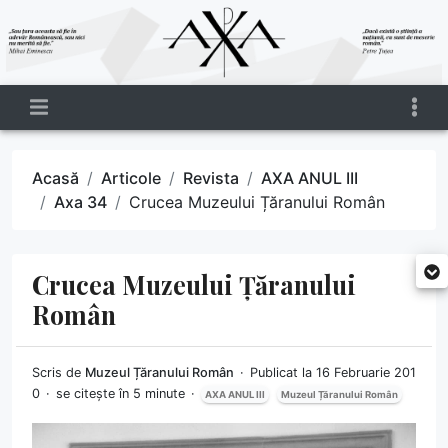
Acasă
Articole
Revista
AXA ANUL III
Axa 34
Crucea Muzeului Țăranului Român
Crucea Muzeului Țăranului
Român
Scris de
Muzeul Țăranului Român
Publicat la 16 Februarie 201
0
se citește în 5 minute
AXA ANUL III
Muzeul Țăranului Român