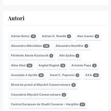
Autori
Adrian Botez
Adrian G. Romilă
Alex Ivanov
17
2
9
Alexandru Mărchidan
Alexandru Nechifor
178
1
Părintele Alexie Ksutasvili
Alin Spânu
1
1
Alina Glod
Anghel Rugină
Artemie Popa
30
12
3
Asociația 4 Aprilie
Aurel C. Popovici
AXA
10
1
33
Biroul de presă al Mișcării Conservatoare
3
Cancelaria Mișcării Conservatoare
3
Centrul European de Studii Covasna – Harghita
37