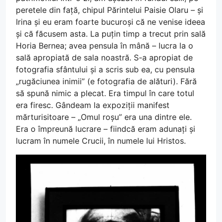
peretele din față, chipul Părintelui Paisie Olaru – și
Irina și eu eram foarte bucuroși că ne venise ideea
și că făcusem asta. La puțin timp a trecut prin sală
Horia Bernea; avea pensula în mână – lucra la o
sală apropiată de sala noastră. S-a apropiat de
fotografia sfântului și a scris sub ea, cu pensula
„rugăciunea inimii” (e fotografia de alături). Fără
să spună nimic a plecat. Era timpul în care totul
era firesc. Gândeam la expoziții manifest
mărturisitoare – „Omul roșu” era una dintre ele.
Era o împreună lucrare – fiindcă eram adunați și
lucram în numele Crucii, în numele lui Hristos.