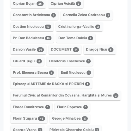
Ciprian Bojan
Ciprian Voicilă
25
5
Constantin Ardeleanu
Corneliu Zelea Codreanu
1
1
Costion Nicolescu
Cristina Iorga-Vasiliu
15
3
Pr. Dan Bădulescu
Dan Toma Dulciu
16
2
Danion Vasile
DOCUMENT
Dragoș Nicu
26
14
5
Eduard Țugui
Eleodorus Enăchescu
8
1
Prof. Eleonora Becea
Emil Niculescu
1
1
Episcopul ARTEMIE de RASKA și PRIZREN
1
Forumul Civic al Românilor din Covasna, Harghita și Mureș
3
Florea Dumitrescu
Florin Popescu
1
1
Florin Stuparu
George Mihalcea
45
17
George Vrana
Părintele Gheorghe Calciu
1
1