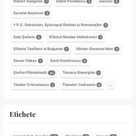
Robert Sungenis
Sabin Pavelescu
saccsiv
1
3
5
Savatie Baștovoi
3
† P.S. Sebastian, Episcopul Slatinei și Romanaților
1
Sebi Șufariu
Sfântul Nicolae Velimirovici
2
1
Sfântul Teofilact al Bulgariei
Silvian-Emanuel Man
1
5
Simon Telkes
Sorin Dumitrescu
1
5
Ștefan Plămădeală
Tamara Gheorghiu
22
1
Teodor Crăciunescu
Theodor Codreanu
…
1
9
Etichete