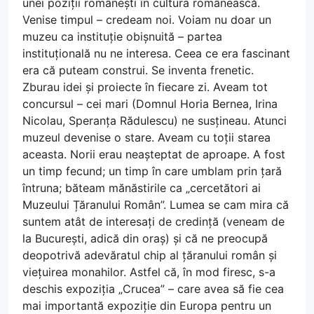
unei poziții românești în cultura românească.
Venise timpul – credeam noi. Voiam nu doar un
muzeu ca instituție obișnuită – partea
instituțională nu ne interesa. Ceea ce era fascinant
era că puteam construi. Se inventa frenetic.
Zburau idei și proiecte în fiecare zi. Aveam tot
concursul – cei mari (Domnul Horia Bernea, Irina
Nicolau, Speranța Rădulescu) ne susțineau. Atunci
muzeul devenise o stare. Aveam cu toții starea
aceasta. Norii erau neașteptat de aproape. A fost
un timp fecund; un timp în care umblam prin țară
întruna; băteam mănăstirile ca „cercetători ai
Muzeului Țăranului Român”. Lumea se cam mira că
suntem atât de interesați de credință (veneam de
la București, adică din oraș) și că ne preocupă
deopotrivă adevăratul chip al țăranului român și
viețuirea monahilor. Astfel că, în mod firesc, s-a
deschis expoziția „Crucea” – care avea să fie cea
mai importantă expoziție din Europa pentru un