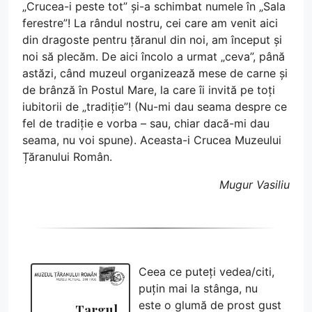
„Crucea-i peste tot” și-a schimbat numele în „Sala
ferestre”! La rândul nostru, cei care am venit aici
din dragoste pentru țăranul din noi, am început și
noi să plecăm. De aici încolo a urmat „ceva”, până
astăzi, când muzeul organizează mese de carne și
de brânză în Postul Mare, la care îi invită pe toți
iubitorii de „tradiție”! (Nu-mi dau seama despre ce
fel de tradiție e vorba – sau, chiar dacă-mi dau
seama, nu voi spune). Aceasta-i Crucea Muzeului
Țăranului Român.
Mugur Vasiliu
Ceea ce puteți vedea/citi,
puțin mai la stânga, nu
este o glumă de prost gust
Targul