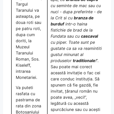
Targul
cu seminte de mac sau cu
Taranului va
nuci - dupa preferinte - de
asteapta, pe
la Crit si cu
branza de
doua roti sau
burduf
intr-o haina
pe patru roti,
fistichie de brad de la
dupa cum
Fundata sau cu
cascaval
doriti, la
cu piper. Toate sunt pe
Muzeul
gustate ca sa va reamintiti
Taranului
gustul minunat al
Roman, Sos.
produselor
traditionale
!
”.
Kiseleff,
Sau poate mai corect
intrarea
această invitație o fac cei
Monetariei.
care conduc instituția. Să
spunem că fie gazdă, fie
Va puteti
invitat, țăranul român nu
rasfata cu
poate avea, „veci!”,
pastrama de
legătură cu această
rata din zona
spurcăciune sau cu acești
Botosaniului