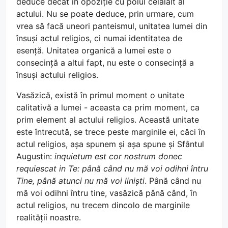
deduce decât în opoziție cu polul celălalt al
actului. Nu se poate deduce, prin urmare, cum
vrea să facă uneori panteismul, unitatea lumei din
însuși actul religios, ci numai identitatea de
esență. Unitatea organică a lumei este o
consecință a altui fapt, nu este o consecință a
însuși actului religios.
Vasăzică, există în primul moment o unitate
calitativă a lumei - aceasta ca prim moment, ca
prim element al actului religios. Această unitate
este întrecută, se trece peste marginile ei, căci în
actul religios, așa spunem și așa spune și Sfântul
Augustin:
inquietum est cor nostrum donec
requiescat in Te: până când nu mă voi odihni întru
Tine, până atunci nu mă voi liniști
. Până când nu
mă voi odihni întru tine, vasăzică până când, în
actul religios, nu trecem dincolo de marginile
realității noastre.