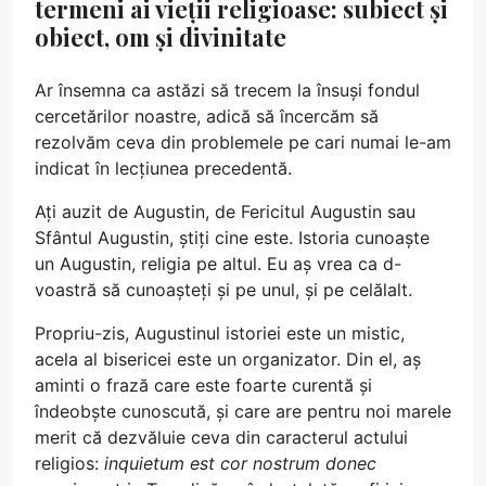
termeni ai vieții religioase: subiect și
obiect, om și divinitate
Ar însemna ca astăzi să trecem la însuși fondul
cercetărilor noastre, adică să încercăm să
rezolvăm ceva din problemele pe cari numai le-am
indicat în lecțiunea precedentă.
Ați auzit de Augustin, de Fericitul Augustin sau
Sfântul Augustin, știți cine este. Istoria cunoaște
un Augustin, religia pe altul. Eu aș vrea ca d-
voastră să cunoașteți și pe unul, și pe celălalt.
Propriu-zis, Augustinul istoriei este un mistic,
acela al bisericei este un organizator. Din el, aș
aminti o frază care este foarte curentă și
îndeobște cunoscută, și care are pentru noi marele
merit că dezvăluie ceva din caracterul actului
religios:
inquietum est cor nostrum donec