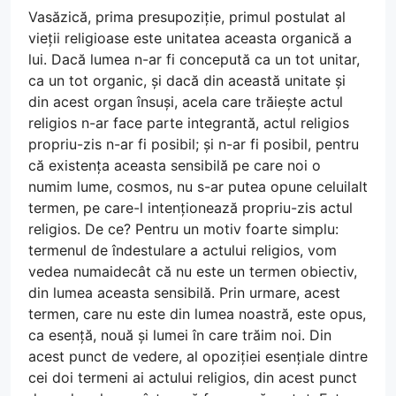
Vasăzică, prima presupoziție, primul postulat al
vieții religioase este unitatea aceasta organică a
lui. Dacă lumea n-ar fi concepută ca un tot unitar,
ca un tot organic, și dacă din această unitate și
din acest organ însuși, acela care trăiește actul
religios n-ar face parte integrantă, actul religios
propriu-zis n-ar fi posibil; și n-ar fi posibil, pentru
că existența aceasta sensibilă pe care noi o
numim lume, cosmos, nu s-ar putea opune celuilalt
termen, pe care-l intenționează propriu-zis actul
religios. De ce? Pentru un motiv foarte simplu:
termenul de îndestulare a actului religios, vom
vedea numaidecât că nu este un termen obiectiv,
din lumea aceasta sensibilă. Prin urmare, acest
termen, care nu este din lumea noastră, este opus,
ca esență, nouă și lumei în care trăim noi. Din
acest punct de vedere, al opoziției esențiale dintre
cei doi termeni ai actului religios, din acest punct