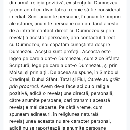
din urmă, religia pozitivă, existența lui Dumnezeu
și contactul cu divinitatea trebuie să fie considerat
imediat. Sunt anumite persoane, în anumite timpuri
ale istoriei, anumite persoane cari au darul acesta
de a intra în contact direct cu Dumnezeu și prin
revelația acestor persoane, prin contactul direct
cu Dumnezeu, noi căpătăm cunoștință despre
Dumnezeu. Aceștia sunt profeții. Aceasta este
legea pe care a dat-o Dumnezeu, cum zice Sfânta
Scriptură, lege pe care a dat-o Dumnezeu, și prin
Moise, și prin alții. De aceea se spune, în Simbolul
Credinței, Duhul Sfânt, Tatăl și Fiul,
Carele au grăit
prin prooroci
. Avem de-a face aci cu o religie
pozitivă, adică o revelațiune directă, personală,
către anumite persoane, cari transmit această
revelație mai departe. Pe câtă vreme, cum
spuneam adineauri, în religiunea naturală
revelațiunea aceasta nu are caracter personal,
adică nu se raportează la anumite persoane