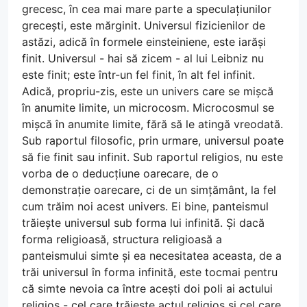
grecesc, în cea mai mare parte a speculațiunilor
grecești, este mărginit. Universul fizicienilor de
astăzi, adică în formele einsteiniene, este iarăși
finit. Universul - hai să zicem - al lui Leibniz nu
este finit; este într-un fel finit, în alt fel infinit.
Adică, propriu-zis, este un univers care se mișcă
în anumite limite, un microcosm. Microcosmul se
mișcă în anumite limite, fără să le atingă vreodată.
Sub raportul filosofic, prin urmare, universul poate
să fie finit sau infinit. Sub raportul religios, nu este
vorba de o deducțiune oarecare, de o
demonstrație oarecare, ci de un simțământ, la fel
cum trăim noi acest univers. Ei bine, panteismul
trăiește universul sub forma lui infinită. Și dacă
forma religioasă, structura religioasă a
panteismului simte și ea necesitatea aceasta, de a
trăi universul în forma infinită, este tocmai pentru
că simte nevoia ca între acești doi poli ai actului
religios - cel care trăiește actul religios și cel care