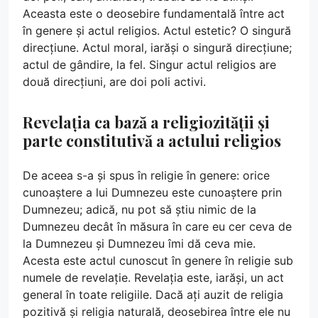
Aceasta este o deosebire fundamentală între act
în genere și actul religios. Actul estetic? O singură
direcțiune. Actul moral, iarăși o singură direcțiune;
actul de gândire, la fel. Singur actul religios are
două direcțiuni, are doi poli activi.
Revelația ca bază a religiozității și
parte constitutivă a actului religios
De aceea s-a și spus în religie în genere: orice
cunoaștere a lui Dumnezeu este cunoaștere prin
Dumnezeu; adică, nu pot să știu nimic de la
Dumnezeu decât în măsura în care eu cer ceva de
la Dumnezeu și Dumnezeu îmi dă ceva mie.
Acesta este actul cunoscut în genere în religie sub
numele de revelație. Revelația este, iarăși, un act
general în toate religiile. Dacă ați auzit de religia
pozitivă și religia naturală, deosebirea între ele nu