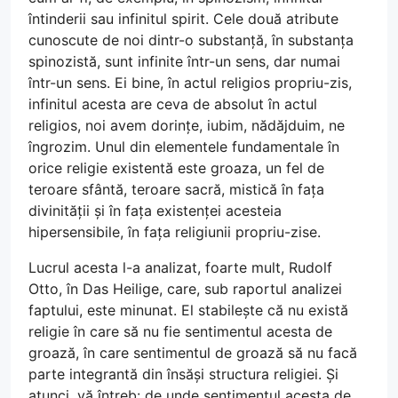
întinderii sau infinitul spirit. Cele două atribute
cunoscute de noi dintr-o substanță, în substanța
spinozistă, sunt infinite într-un sens, dar numai
într-un sens. Ei bine, în actul religios propriu-zis,
infinitul acesta are ceva de absolut în actul
religios, noi avem dorințe, iubim, nădăjduim, ne
îngrozim. Unul din elementele fundamentale în
orice religie existentă este groaza, un fel de
teroare sfântă, teroare sacră, mistică în fața
divinității și în fața existenței acesteia
hipersensibile, în fața religiunii propriu-zise.
Lucrul acesta l-a analizat, foarte mult, Rudolf
Otto, în Das Heilige, care, sub raportul analizei
faptului, este minunat. El stabilește că nu există
religie în care să nu fie sentimentul acesta de
groază, în care sentimentul de groază să nu facă
parte integrantă din însăși structura religiei. Și
atunci, vă întreb: de unde sentimentul acesta de