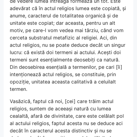
de vedere lumea întreagă formează un tot. Este
adevărat că în actul religios lumea este copiată, și
anume, caracterul de totalitatea organică și de
unitate este copiat; dar aceasta, pentru un alt
motiv, pe care-l vom vedea mai târziu, când vom
cerceta substratul metafizic al religiei. Aci, din
actul religios, nu se poate deduce decât un singur
lucru: că există doi termeni ai actului. Acești doi
termeni sunt esențialmente deosebiți ca natură.
Din deosebirea esențială a termenilor, pe cari [îi]
intenționează actul religios, se constituie, prin
opoziție, unitatea aceasta calitativă a celuilalt
termen.
Vasăzică, faptul că noi, [cei] care trăim actul
religios, suntem de aceeași natură cu lumea
cealaltă, afară de divinitate, care este celălalt pol
al actului religios, faptul acesta nu se deduce aci
decât în caracterul acesta distinctiv și nu se