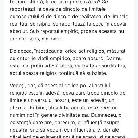
teroare sfântă, la ce se raportează ea? Se
raportează la ceva de dincolo de limitele
cunoscutului și de dincolo de realitatea, de limitele
realității sensibile, se raportează la ceva în adevăr
absolut. Sub raportul empiric, groaza aceasta nu
are nici sens, nici scop.
De aceea, întotdeauna, orice act religios, măsurat
cu criteriile vieții empirice, apare absurd. Dar nu
este mai puțin adevărat că, cu toată absurditatea,
actul acesta religios continuă să subziste.
Vedeți, dar, că acest al doilea pol al actului
religios este în adevăr ceva care trece dincolo de
limitele universului nostru, este un adevăr, un
absolut. Ei bine, absolutul acesta este ceea ce
numim noi în genere divinitate sau Dumnezeu, o
existență care are, oarecum, o influență asupra
noastră, și o să vedem ce influență are, dar ale
cărei legi de existență nouă ne scapă, și ne scapă