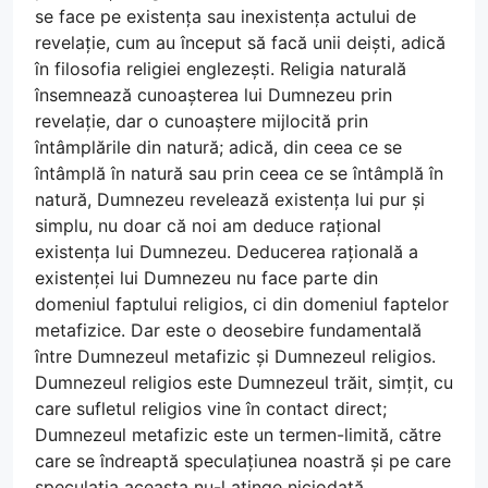
se face pe existența sau inexistența actului de
revelație, cum au început să facă unii deiști, adică
în filosofia religiei englezești. Religia naturală
însemnează cunoașterea lui Dumnezeu prin
revelație, dar o cunoaștere mijlocită prin
întâmplările din natură; adică, din ceea ce se
întâmplă în natură sau prin ceea ce se întâmplă în
natură, Dumnezeu revelează existența lui pur și
simplu, nu doar că noi am deduce rațional
existența lui Dumnezeu. Deducerea rațională a
existenței lui Dumnezeu nu face parte din
domeniul faptului religios, ci din domeniul faptelor
metafizice. Dar este o deosebire fundamentală
între Dumnezeul metafizic și Dumnezeul religios.
Dumnezeul religios este Dumnezeul trăit, simțit, cu
care sufletul religios vine în contact direct;
Dumnezeul metafizic este un termen-limită, către
care se îndreaptă speculațiunea noastră și pe care
speculația aceasta nu-l atinge niciodată.