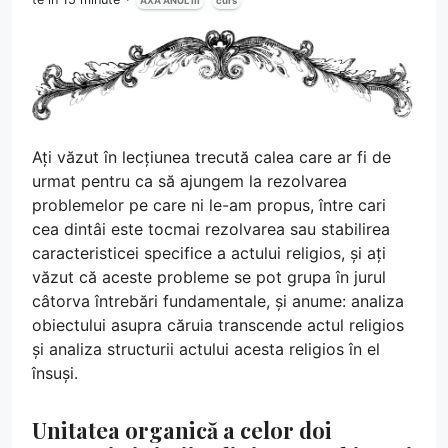
AXA ANUL III
curs
Ați văzut în lecțiunea trecută calea care ar fi de
urmat pentru ca să ajungem la rezolvarea
problemelor pe care ni le-am propus, între cari
cea dintâi este tocmai rezolvarea sau stabilirea
caracteristicei specifice a actului religios, și ați
văzut că aceste probleme se pot grupa în jurul
câtorva întrebări fundamentale, și anume: analiza
obiectului asupra căruia transcende actul religios
și analiza structurii actului acesta religios în el
însuși.
Unitatea organică a celor doi