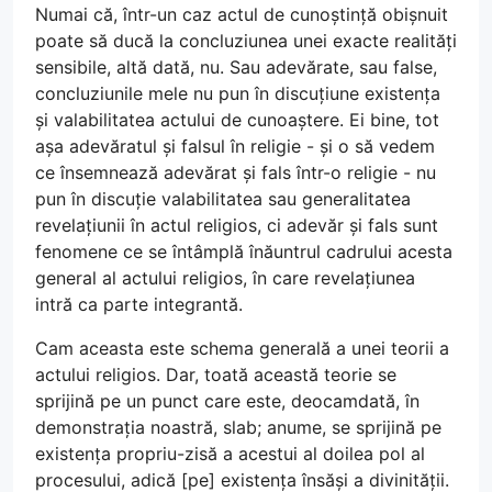
Numai că, într-un caz actul de cunoștință obișnuit
poate să ducă la concluziunea unei exacte realități
sensibile, altă dată, nu. Sau adevărate, sau false,
concluziunile mele nu pun în discuțiune existența
și valabilitatea actului de cunoaștere. Ei bine, tot
așa adevăratul și falsul în religie - și o să vedem
ce însemnează adevărat și fals într-o religie - nu
pun în discuție valabilitatea sau generalitatea
revelațiunii în actul religios, ci adevăr și fals sunt
fenomene ce se întâmplă înăuntrul cadrului acesta
general al actului religios, în care revelațiunea
intră ca parte integrantă.
Cam aceasta este schema generală a unei teorii a
actului religios. Dar, toată această teorie se
sprijină pe un punct care este, deocamdată, în
demonstrația noastră, slab; anume, se sprijină pe
existența propriu-zisă a acestui al doilea pol al
procesului, adică [pe] existența însăși a divinității.