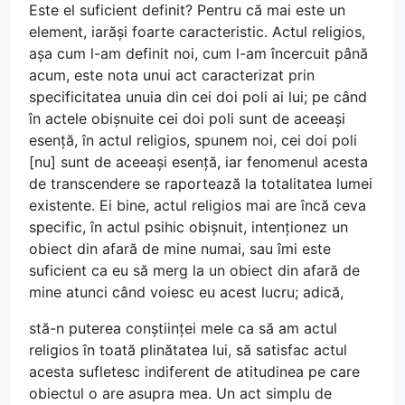
Este el suficient definit? Pentru că mai este un
element, iarăși foarte caracteristic. Actul religios,
așa cum l-am definit noi, cum l-am încercuit până
acum, este nota unui act caracterizat prin
specificitatea unuia din cei doi poli ai lui; pe când
în actele obișnuite cei doi poli sunt de aceeași
esență, în actul religios, spunem noi, cei doi poli
[nu] sunt de aceeași esență, iar fenomenul acesta
de transcendere se raportează la totalitatea lumei
existente. Ei bine, actul religios mai are încă ceva
specific, în actul psihic obișnuit, intenționez un
obiect din afară de mine numai, sau îmi este
suficient ca eu să merg la un obiect din afară de
mine atunci când voiesc eu acest lucru; adică,
stă-n puterea conștiinței mele ca să am actul
religios în toată plinătatea lui, să satisfac actul
acesta sufletesc indiferent de atitudinea pe care
obiectul o are asupra mea. Un act simplu de