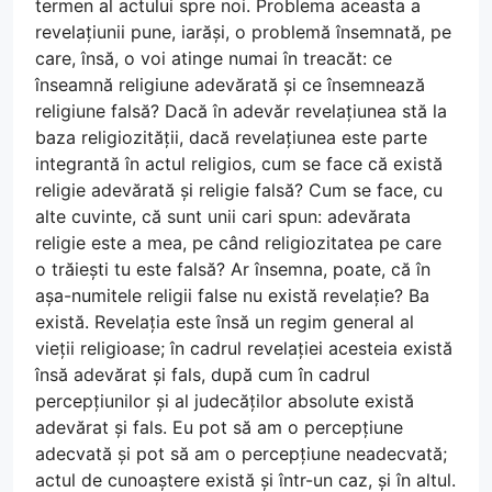
termen al actului spre noi. Problema aceasta a
revelațiunii pune, iarăși, o problemă însemnată, pe
care, însă, o voi atinge numai în treacăt: ce
înseamnă religiune adevărată și ce însemnează
religiune falsă? Dacă în adevăr revelațiunea stă la
baza religiozității, dacă revelațiunea este parte
integrantă în actul religios, cum se face că există
religie adevărată și religie falsă? Cum se face, cu
alte cuvinte, că sunt unii cari spun: adevărata
religie este a mea, pe când religiozitatea pe care
o trăiești tu este falsă? Ar însemna, poate, că în
așa-numitele religii false nu există revelație? Ba
există. Revelația este însă un regim general al
vieții religioase; în cadrul revelației acesteia există
însă adevărat și fals, după cum în cadrul
percepțiunilor și al judecăților absolute există
adevărat și fals. Eu pot să am o percepțiune
adecvată și pot să am o percepțiune neadecvată;
actul de cunoaștere există și într-un caz, și în altul.