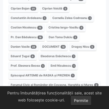
Ciprian Bojan
Ciprian Voicilă
25
5
Constantin Ardeleanu
Corneliu Zelea Codreanu
1
1
Costion Nicolescu
Cristina Iorga-Vasiliu
15
3
Pr. Dan Bădulescu
Dan Toma Dulciu
16
2
Danion Vasile
DOCUMENT
Dragoș Nicu
26
14
5
Eduard Țugui
Eleodorus Enăchescu
8
1
Prof. Eleonora Becea
Emil Niculescu
1
1
Episcopul ARTEMIE de RASKA și PRIZREN
1
Forumul Civic al Românilor din Covasna, Harghita și Mureș
3
Pentru îmbunătățirea funcționalității sale, acest site
Florea Dumitrescu
Florin Popescu
1
1
web folosește cookie-uri.
Permite
Florin Stuparu
George Mihalcea
45
17