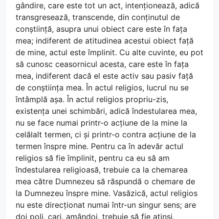
gândire, care este tot un act, intenționează, adică
transgresează, transcende, din conținutul de
conștiință, asupra unui obiect care este în fața
mea; indiferent de atitudinea acestui obiect față
de mine, actul este împlinit. Cu alte cuvinte, eu pot
să cunosc ceasornicul acesta, care este în fața
mea, indiferent dacă el este activ sau pasiv față
de conștiința mea. În actul religios, lucrul nu se
întâmplă așa. În actul religios propriu-zis,
existența unei schimbări, adică îndestularea mea,
nu se face numai printr-o acțiune de la mine la
celălalt termen, ci și printr-o contra acțiune de la
termen înspre mine. Pentru ca în adevăr actul
religios să fie împlinit, pentru ca eu să am
îndestularea religioasă, trebuie ca la chemarea
mea către Dumnezeu să răspundă o chemare de
la Dumnezeu înspre mine. Vasăzică, actul religios
nu este direcționat numai într-un singur sens; are
doi poli, cari, amândoi, trebuie să fie atinși.