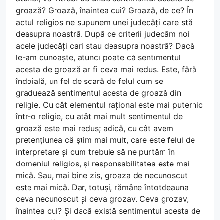
groază? Groază, înaintea cui? Groază, de ce? În
actul religios ne supunem unei judecăți care stă
deasupra noastră. După ce criterii judecăm noi
acele judecăți cari stau deasupra noastră? Dacă
le-am cunoaște, atunci poate că sentimentul
acesta de groază ar fi ceva mai redus. Este, fără
îndoială, un fel de scară de felul cum se
graduează sentimentul acesta de groază din
religie. Cu cât elementul rațional este mai puternic
într-o religie, cu atât mai mult sentimentul de
groază este mai redus; adică, cu cât avem
pretențiunea că știm mai mult, care este felul de
interpretare și cum trebuie să ne purtăm în
domeniul religios, și responsabilitatea este mai
mică. Sau, mai bine zis, groaza de necunoscut
este mai mică. Dar, totuși, rămâne întotdeauna
ceva necunoscut și ceva grozav. Ceva grozav,
înaintea cui? Și dacă există sentimentul acesta de