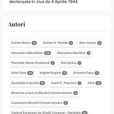
declanșate în ziua de 4 Aprilie 1944
Autori
Adrian Botez
Adrian G. Romilă
Alex Ivanov
17
2
9
Alexandru Mărchidan
Alexandru Nechifor
178
1
Părintele Alexie Ksutasvili
Alin Spânu
1
1
Alina Glod
Anghel Rugină
Artemie Popa
30
12
3
Asociația 4 Aprilie
Aurel C. Popovici
AXA
10
1
33
Biroul de presă al Mișcării Conservatoare
3
Cancelaria Mișcării Conservatoare
3
Centrul European de Studii Covasna – Harghita
37