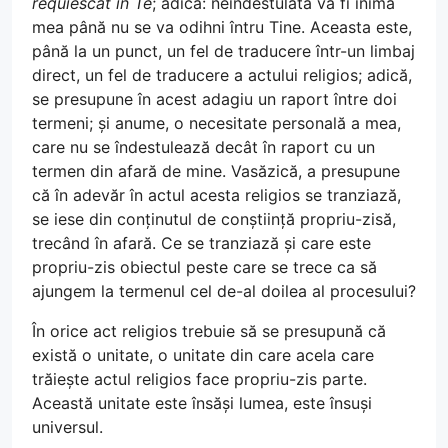
requiescat in Te
; adică: neîndestulată va fi inima
mea până nu se va odihni întru Tine. Aceasta este,
până la un punct, un fel de traducere într-un limbaj
direct, un fel de traducere a actului religios; adică,
se presupune în acest adagiu un raport între doi
termeni; și anume, o necesitate personală a mea,
care nu se îndestulează decât în raport cu un
termen din afară de mine. Vasăzică, a presupune
că în adevăr în actul acesta religios se tranziază,
se iese din conținutul de conștiință propriu-zisă,
trecând în afară. Ce se tranziază și care este
propriu-zis obiectul peste care se trece ca să
ajungem la termenul cel de-al doilea al procesului?
În orice act religios trebuie să se presupună că
există o unitate, o unitate din care acela care
trăiește actul religios face propriu-zis parte.
Această unitate este însăși lumea, este însuși
universul.