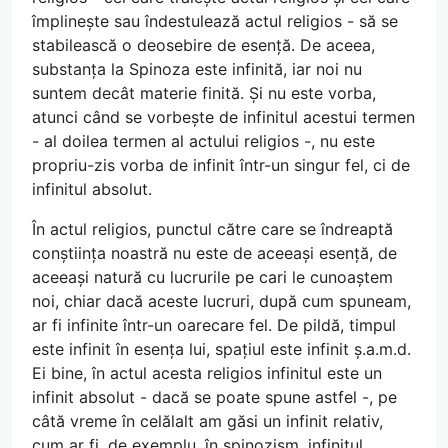
împlinește sau îndestulează actul religios - să se
stabilească o deosebire de esență. De aceea,
substanța la Spinoza este infinită, iar noi nu
suntem decât materie finită. Și nu este vorba,
atunci când se vorbește de infinitul acestui termen
- al doilea termen al actului religios -, nu este
propriu-zis vorba de infinit într-un singur fel, ci de
infinitul absolut.
În actul religios, punctul către care se îndreaptă
conștiința noastră nu este de aceeași esență, de
aceeași natură cu lucrurile pe cari le cunoaștem
noi, chiar dacă aceste lucruri, după cum spuneam,
ar fi infinite într-un oarecare fel. De pildă, timpul
este infinit în esența lui, spațiul este infinit ș.a.m.d.
Ei bine, în actul acesta religios infinitul este un
infinit absolut - dacă se poate spune astfel -, pe
câtă vreme în celălalt am găsi un infinit relativ,
cum ar fi, de exemplu, în spinozism, infinitul