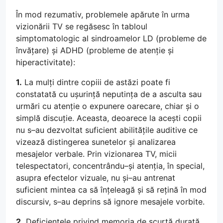
În mod rezumativ, problemele apărute în urma
vizionării TV se regăsesc în tabloul
simptomatologic al sindroamelor LD (probleme de
învățare) și ADHD (probleme de atenție și
hiperactivitate):
1.
La mulți dintre copiii de astăzi poate fi
constatată cu ușurință neputința de a asculta sau
urmări cu atenție o expunere oarecare, chiar și o
simplă discuție. Aceasta, deoarece la acești copii
nu s–au dezvoltat suficient abilitățile auditive ce
vizează distingerea sunetelor și analizarea
mesajelor verbale. Prin vizionarea TV, micii
telespectatori, concentrându–și atenția, în special,
asupra efectelor vizuale, nu și–au antrenat
suficient mintea ca să înțeleagă și să rețină în mod
discursiv, s–au deprins să ignore mesajele vorbite.
2.
Deficiențele privind memoria de scurtă durată