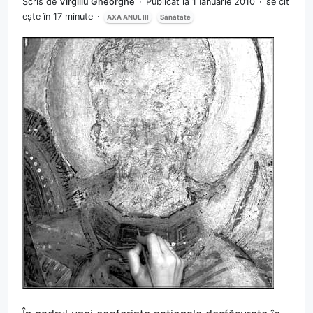
Scris de
Virgiliu Gheorghe
Publicat la 1 Ianuarie 2010
se cit
ește în 17 minute
AXA ANUL III
Sănătate