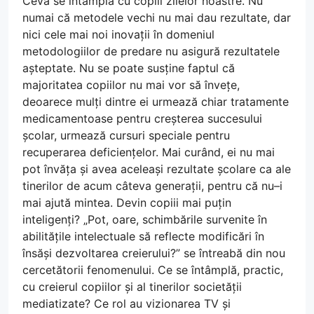
Ceva se întâmplă cu copiii zilelor noastre. Nu
numai că metodele vechi nu mai dau rezultate, dar
nici cele mai noi inovații în domeniul
metodologiilor de predare nu asigură rezultatele
așteptate. Nu se poate susține faptul că
majoritatea copiilor nu mai vor să învețe,
deoarece mulți dintre ei urmează chiar tratamente
medicamentoase pentru creșterea succesului
școlar, urmează cursuri speciale pentru
recuperarea deficiențelor. Mai curând, ei nu mai
pot învăța și avea aceleași rezultate școlare ca ale
tinerilor de acum câteva generații, pentru că nu–i
mai ajută mintea. Devin copiii mai puțin
inteligenți? „Pot, oare, schimbările survenite în
abilitățile intelectuale să reflecte modificări în
însăși dezvoltarea creierului?” se întreabă din nou
cercetătorii fenomenului. Ce se întâmplă, practic,
cu creierul copiilor și al tinerilor societății
mediatizate? Ce rol au vizionarea TV și