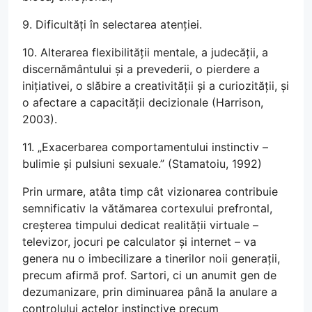
9. Dificultăți în selectarea atenției.
10. Alterarea flexibilității mentale, a judecății, a
discernământului și a prevederii, o pierdere a
inițiativei, o slăbire a creativității și a curiozității, și
o afectare a capacității decizionale (Harrison,
2003).
11. „Exacerbarea comportamentului instinctiv –
bulimie și pulsiuni sexuale.” (Stamatoiu, 1992)
Prin urmare, atâta timp cât vizionarea contribuie
semnificativ la vătămarea cortexului prefrontal,
creșterea timpului dedicat realității virtuale –
televizor, jocuri pe calculator și internet – va
genera nu o imbecilizare a tinerilor noii generații,
precum afirmă prof. Sartori, ci un anumit gen de
dezumanizare, prin diminuarea până la anulare a
controlului actelor instinctive precum