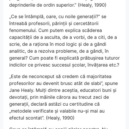
deprinderile de ordin superior.” (Healy, 1990)
„Ce se întâmplă, oare, cu noile generații?” se
întreabă profesorii, părinții și cercetătorii
fenomenului. Cum putem explica scăderea
capacității de a asculta, de a vorbi, de a citi, de a
scrie, de a raționa în mod logic și de a gândi
analitic, de a rezolva probleme, de a gândi, în
general? Cum poate fi explicată prăbușirea tuturor
indicilor ce privesc succesul școlar, învățarea etc.?
„Este de neconceput să credem că majoritatea
profesorilor au devenit brusc atât de slabi”, spune
Jane Healy. Mulți dintre aceștia, educatori buni și
devotați, prin mâinile cărora au trecut zeci de
generații, declară astăzi cu certitudine că
„metodele verificate și valabile nu–și mai au
efectul scontat”. (Healy, 1990)