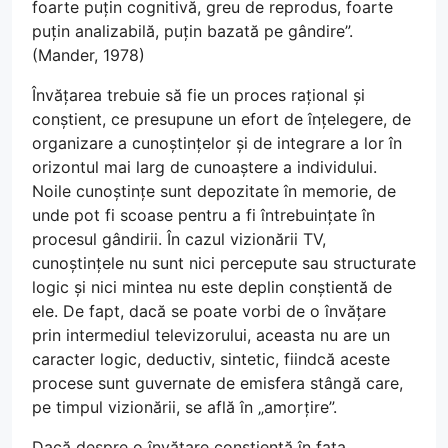
foarte puțin cognitivă, greu de reprodus, foarte
puțin analizabilă, puțin bazată pe gândire”.
(Mander, 1978)
Învățarea trebuie să fie un proces rațional și
conștient, ce presupune un efort de înțelegere, de
organizare a cunoștințelor și de integrare a lor în
orizontul mai larg de cunoaștere a individului.
Noile cunoștințe sunt depozitate în memorie, de
unde pot fi scoase pentru a fi întrebuințate în
procesul gândirii. În cazul vizionării TV,
cunoștințele nu sunt nici percepute sau structurate
logic și nici mintea nu este deplin conștientă de
ele. De fapt, dacă se poate vorbi de o învățare
prin intermediul televizorului, aceasta nu are un
caracter logic, deductiv, sintetic, fiindcă aceste
procese sunt guvernate de emisfera stângă care,
pe timpul vizionării, se află în „amorțire”.
Dacă despre o învățare conștientă în fața