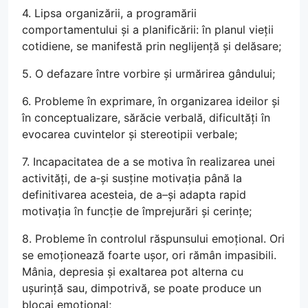
4. Lipsa organizării, a programării
comportamentului și a planificării: în planul vieții
cotidiene, se manifestă prin neglijență și delăsare;
5. O defazare între vorbire și urmărirea gândului;
6. Probleme în exprimare, în organizarea ideilor și
în conceptualizare, sărăcie verbală, dificultăți în
evocarea cuvintelor și stereotipii verbale;
7. Incapacitatea de a se motiva în realizarea unei
activități, de a‑și susține motivația până la
definitivarea acesteia, de a–și adapta rapid
motivația în funcție de împrejurări și cerințe;
8. Probleme în controlul răspunsului emoțional. Ori
se emoționează foarte ușor, ori rămân impasibili.
Mânia, depresia și exaltarea pot alterna cu
ușurință sau, dimpotrivă, se poate produce un
blocaj emoțional;