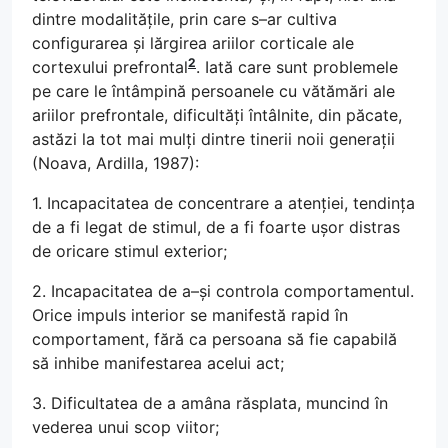
dintre modalitățile, prin care s–ar cultiva
configurarea și lărgirea ariilor corticale ale
2
cortexului prefrontal
. Iată care sunt problemele
pe care le întâmpină persoanele cu vătămări ale
ariilor prefrontale, dificultăți întâlnite, din păcate,
astăzi la tot mai mulți dintre tinerii noii generații
(Noava, Ardilla, 1987):
1. Incapacitatea de concentrare a atenției, tendința
de a fi legat de stimul, de a fi foarte ușor distras
de oricare stimul exterior;
2. Incapacitatea de a–și controla comportamentul.
Orice impuls interior se manifestă rapid în
comportament, fără ca persoana să fie capabilă
să inhibe manifestarea acelui act;
3. Dificultatea de a amâna răsplata, muncind în
vederea unui scop viitor;