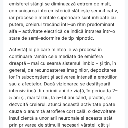
emisferei stângi se diminuează extrem de mult,
comunicarea interemisferică slăbește semnificativ,
iar procesele mentale superioare sunt inhibate cu
putere, creierul trecând într–un ritm predominant
alfa – activitate electrică ce indică intrarea într–o
stare de semi–adormire de tip hipnotic.
Activitățile pe care mintea le va procesa în
continuare rămân cele mediate de emisfera
dreaptă – mai cu seamă sistemul limbic – și țin, în
general, de recunoașterea imaginilor, depozitarea
lor în subconștient și activarea intensă a emoțiilor
sau a afectelor. Dacă vizionarea se desfășoară
intensiv încă din primii ani de viață, în perioada 2–
5 ani și, mai târziu, la 5–14 ani când, practic, se
dezvoltă creierul, atunci această activitate poate
cauza o anumită atrofiere corticală, o dezvoltare
insuficientă a unor arii neuronale și aceasta atât
prin privarea de stimulii necesari vârstei, cât și