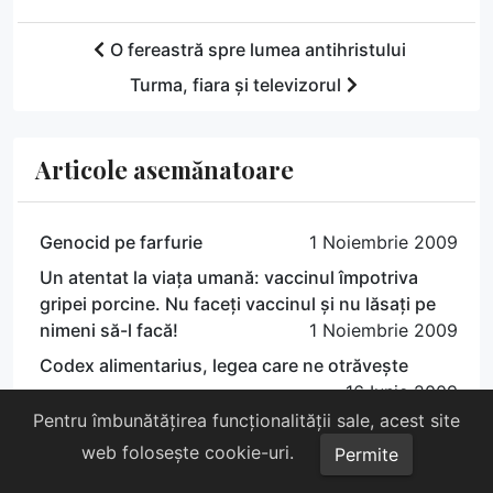
O fereastră spre lumea antihristului
Turma, fiara și televizorul
Articole asemănatoare
Genocid pe farfurie
1 Noiembrie 2009
Un atentat la viața umană: vaccinul împotriva
gripei porcine. Nu faceți vaccinul și nu lăsați pe
nimeni să-l facă!
1 Noiembrie 2009
Codex alimentarius, legea care ne otrăvește
16 Iunie 2009
Pentru îmbunătățirea funcționalității sale, acest site
web folosește cookie-uri.
Permite
Comentarii