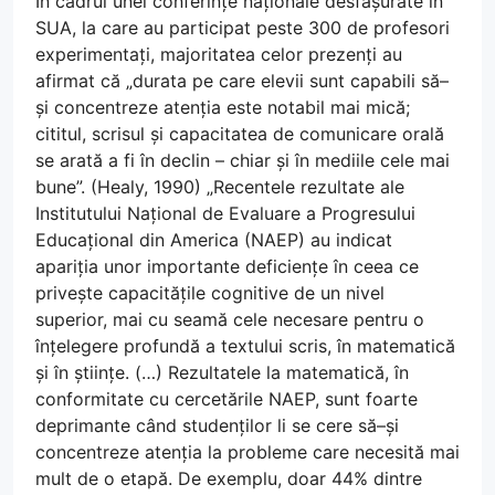
În cadrul unei conferințe naționale desfășurate în
SUA, la care au participat peste 300 de profesori
experimentați, majoritatea celor prezenți au
afirmat că „durata pe care elevii sunt capabili să–
și concentreze atenția este notabil mai mică;
cititul, scrisul și capacitatea de comunicare orală
se arată a fi în declin – chiar și în mediile cele mai
bune”. (Healy, 1990) „Recentele rezultate ale
Institutului Național de Evaluare a Progresului
Educațional din America (NAEP) au indicat
apariția unor importante deficiențe în ceea ce
privește capacitățile cognitive de un nivel
superior, mai cu seamă cele necesare pentru o
înțelegere profundă a textului scris, în matematică
și în științe. (…) Rezultatele la matematică, în
conformitate cu cercetările NAEP, sunt foarte
deprimante când studenților li se cere să–și
concentreze atenția la probleme care necesită mai
mult de o etapă. De exemplu, doar 44% dintre