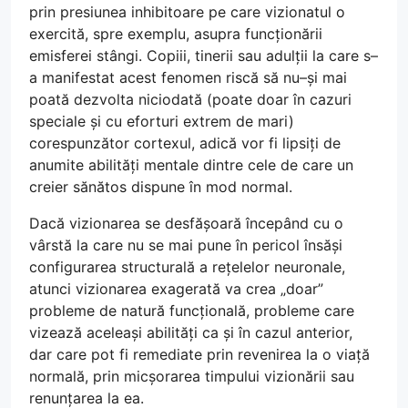
prin presiunea inhibitoare pe care vizionatul o
exercită, spre exemplu, asupra funcționării
emisferei stângi. Copiii, tinerii sau adulții la care s–
a manifestat acest fenomen riscă să nu–și mai
poată dezvolta niciodată (poate doar în cazuri
speciale și cu eforturi extrem de mari)
corespunzător cortexul, adică vor fi lipsiți de
anumite abilități mentale dintre cele de care un
creier sănătos dispune în mod normal.
Dacă vizionarea se desfășoară începând cu o
vârstă la care nu se mai pune în pericol însăși
configurarea structurală a rețelelor neuronale,
atunci vizionarea exagerată va crea „doar”
probleme de natură funcțională, probleme care
vizează aceleași abilități ca și în cazul anterior,
dar care pot fi remediate prin revenirea la o viață
normală, prin micșorarea timpului vizionării sau
renunțarea la ea.