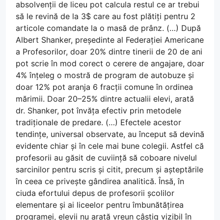
absolvenții de liceu pot calcula restul ce ar trebui
să le revină de la 3$ care au fost plătiți pentru 2
articole comandate la o masă de prânz. (…) După
Albert Shanker, președinte al Federației Americane
a Profesorilor, doar 20% dintre tinerii de 20 de ani
pot scrie în mod corect o cerere de angajare, doar
4% înțeleg o mostră de program de autobuze și
doar 12% pot aranja 6 fracții comune în ordinea
mărimii. Doar 20–25% dintre actualii elevi, arată
dr. Shanker, pot învăța efectiv prin metodele
tradiționale de predare. (…) Efectele acestor
tendințe, universal observate, au început să devină
evidente chiar și în cele mai bune colegii. Astfel că
profesorii au găsit de cuviință să coboare nivelul
sarcinilor pentru scris și citit, precum și așteptările
în ceea ce privește gândirea analitică. Însă, în
ciuda efortului depus de profesorii școlilor
elementare și ai liceelor pentru îmbunătățirea
programei, elevii nu arată vreun câștig vizibil în