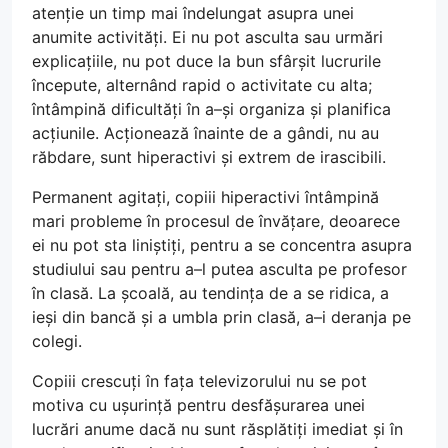
atenție un timp mai îndelungat asupra unei
anumite activități. Ei nu pot asculta sau urmări
explicațiile, nu pot duce la bun sfârșit lucrurile
începute, alternând rapid o activitate cu alta;
întâmpină dificultăți în a–și organiza și planifica
acțiunile. Acționează înainte de a gândi, nu au
răbdare, sunt hiperactivi și extrem de irascibili.
Permanent agitați, copiii hiperactivi întâmpină
mari probleme în procesul de învățare, deoarece
ei nu pot sta liniștiți, pentru a se concentra asupra
studiului sau pentru a–l putea asculta pe profesor
în clasă. La școală, au tendința de a se ridica, a
ieși din bancă și a umbla prin clasă, a–i deranja pe
colegi.
Copiii crescuți în fața televizorului nu se pot
motiva cu ușurință pentru desfășurarea unei
lucrări anume dacă nu sunt răsplătiți imediat și în