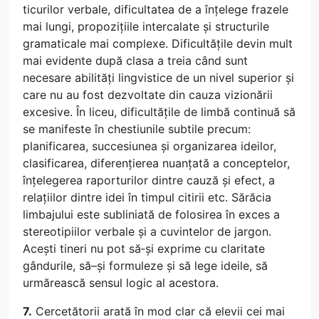
ticurilor verbale, dificultatea de a înțelege frazele
mai lungi, propozițiile intercalate și structurile
gramaticale mai complexe. Dificultățile devin mult
mai evidente după clasa a treia când sunt
necesare abilități lingvistice de un nivel superior și
care nu au fost dezvoltate din cauza vizionării
excesive. În liceu, dificultățile de limbă continuă să
se manifeste în chestiunile subtile precum:
planificarea, succesiunea și organizarea ideilor,
clasificarea, diferențierea nuanțată a conceptelor,
înțelegerea raporturilor dintre cauză și efect, a
relațiilor dintre idei în timpul citirii etc. Sărăcia
limbajului este subliniată de folosirea în exces a
stereotipiilor verbale și a cuvintelor de jargon.
Acești tineri nu pot să‑și exprime cu claritate
gândurile, să–și formuleze și să lege ideile, să
urmărească sensul logic al acestora.
7.
Cercetătorii arată în mod clar că elevii cei mai