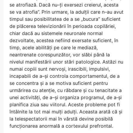
se atrofiază. Dacă nu–ți exersezi creierul, acesta
se va atrofia”. Prin urmare, la adulții care n–au avut
timpul sau posibilitatea de a se „bucura” suficient
de plăcerea televizionării în perioada copilăriei,
chiar dacă au sistemele neuronale normal
dezvoltate, acestea nefiind exersate suficient, în
timp, acele abilități pe care le mediază,
neantrenate corespunzător, vor slăbi până la
nivelul manifestării unor stări patologice. Astăzi nu
numai copiii sunt nervoși, irascibili, impulsivi,
incapabili de a–și controla comportamentul, de a
se concentra și a se motiva suficient pentru
urmărirea cu atenție, cu răbdare și cu tenacitate a
unei activități, de a–și organiza programul, de a‑și
planifica ziua sau viitorul. Aceste probleme pot fi
întâlnite la tot mai mulți adulți. Aceasta arată că și
la telespectatorii mai în vârstă devine posibilă
funcționarea anormală a cortexului prefrontal.