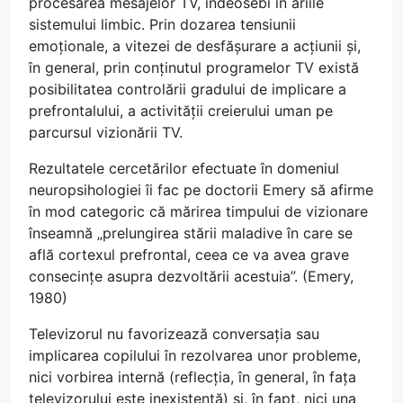
procesarea mesajelor TV, îndeosebi în ariile
sistemului limbic. Prin dozarea tensiunii
emoționale, a vitezei de desfășurare a acțiunii și,
în general, prin conținutul programelor TV există
posibilitatea controlării gradului de implicare a
prefrontalului, a activității creierului uman pe
parcursul vizionării TV.
Rezultatele cercetărilor efectuate în domeniul
neuropsihologiei îi fac pe doctorii Emery să afirme
în mod categoric că mărirea timpului de vizionare
înseamnă „prelungirea stării maladive în care se
află cortexul prefrontal, ceea ce va avea grave
consecințe asupra dezvoltării acestuia”. (Emery,
1980)
Televizorul nu favorizează conversația sau
implicarea copilului în rezolvarea unor probleme,
nici vorbirea internă (reflecția, în general, în fața
televizorului este inexistentă) și, în fapt, nici una