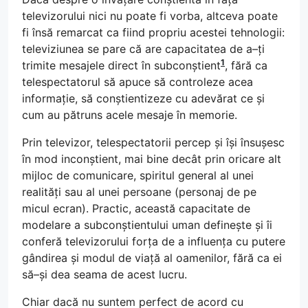
televizorului nici nu poate fi vorba, altceva poate
fi însă remarcat ca fiind propriu acestei tehnologii:
televiziunea se pare că are capacitatea de a–ți
1
trimite mesajele direct în subconștient
, fără ca
telespectatorul să apuce să controleze acea
informație, să conștientizeze cu adevărat ce și
cum au pătruns acele mesaje în memorie.
Prin televizor, telespectatorii percep și își însușesc
în mod inconștient, mai bine decât prin oricare alt
mijloc de comunicare, spiritul general al unei
realități sau al unei persoane (personaj de pe
micul ecran). Practic, această capacitate de
modelare a subconștientului uman definește și îi
conferă televizorului forța de a influența cu putere
gândirea și modul de viață al oamenilor, fără ca ei
să–și dea seama de acest lucru.
Chiar dacă nu suntem perfect de acord cu