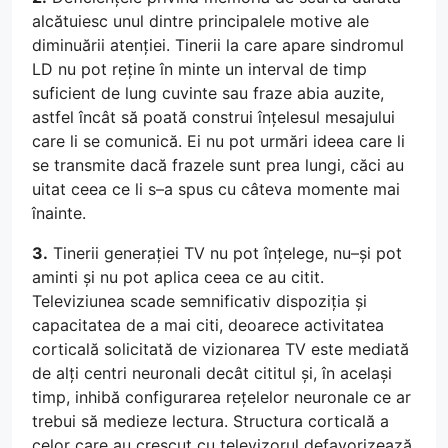
alcătuiesc unul dintre principalele motive ale
diminuării atenției. Tinerii la care apare sindromul
LD nu pot reține în minte un interval de timp
suficient de lung cuvinte sau fraze abia auzite,
astfel încât să poată construi înțelesul mesajului
care li se comunică. Ei nu pot urmări ideea care li
se transmite dacă frazele sunt prea lungi, căci au
uitat ceea ce li s–a spus cu câteva momente mai
înainte.
3.
Tinerii generației TV nu pot înțelege, nu–și pot
aminti și nu pot aplica ceea ce au citit.
Televiziunea scade semnificativ dispoziția și
capacitatea de a mai citi, deoarece activitatea
corticală solicitată de vizionarea TV este mediată
de alți centri neuronali decât cititul și, în același
timp, inhibă configurarea rețelelor neuronale ce ar
trebui să medieze lectura. Structura corticală a
celor care au crescut cu televizorul defavorizează