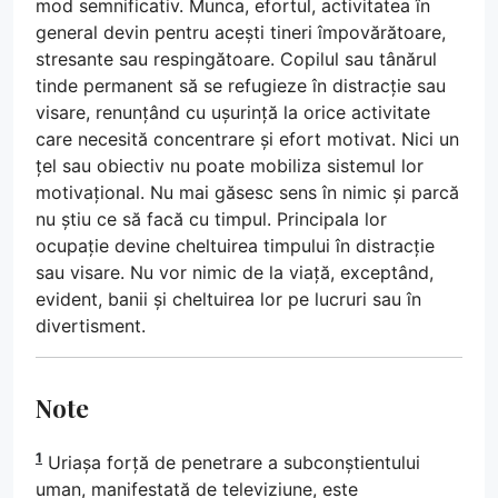
mod semnificativ. Munca, efortul, activitatea în
general devin pentru acești tineri împovărătoare,
stresante sau respingătoare. Copilul sau tânărul
tinde permanent să se refugieze în distracție sau
visare, renunțând cu ușurință la orice activitate
care necesită concentrare și efort motivat. Nici un
țel sau obiectiv nu poate mobiliza sistemul lor
motivațional. Nu mai găsesc sens în nimic și parcă
nu știu ce să facă cu timpul. Principala lor
ocupație devine cheltuirea timpului în distracție
sau visare. Nu vor nimic de la viață, exceptând,
evident, banii și cheltuirea lor pe lucruri sau în
divertisment.
Note
1
Uriașa forță de penetrare a subconștientului
uman, manifestată de televiziune, este