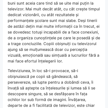
buni sunt aceia care tind să se uite mai puțin la
televizor. Mai mult decât atât, cu cât crește timpul
dedicat vizionării, cu atât rezultatele și
performanțele școlare sunt mai slabe. Deși tinerii
de astăzi dețin mai multe informații ca în trecut, ei
se dovedesc totuși incapabili de a face conexiuni,
de a organiza cunoștințele pe care le posedă și de
a trage concluziile. Copiii obișnuiți cu televizorul
ajung să se mulțumească doar cu percepția
vizuală, emoțională sau simțuală a lucrurilor fără a
mai face efortul înțelegerii lor.
Televiziunea, în loc să–i provoace, să–i
obișnuiască pe copii să gândească, să
persevereze, să lupte pentru a dobândi ceva, îi
învață să aștepte ca înțelesurile și lumea să li se
descopere singure, să se desfășoare în fața
ochilor lor sub formă de imagini. Învățarea,
departe de a fi facilitată de televizor, este chiar