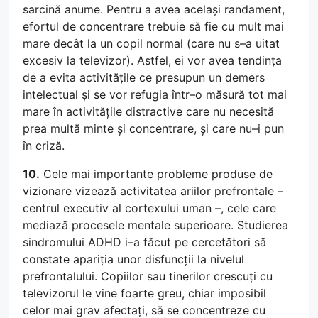
sarcină anume. Pentru a avea același randament,
efortul de concentrare trebuie să fie cu mult mai
mare decât la un copil normal (care nu s–a uitat
excesiv la televizor). Astfel, ei vor avea tendința
de a evita activitățile ce presupun un demers
intelectual și se vor refugia într–o măsură tot mai
mare în activitățile distractive care nu necesită
prea multă minte și concentrare, și care nu–i pun
în criză.
10.
Cele mai importante probleme produse de
vizionare vizează activitatea ariilor prefrontale –
centrul executiv al cortexului uman –, cele care
mediază procesele mentale superioare. Studierea
sindromului ADHD i–a făcut pe cercetători să
constate apariția unor disfuncții la nivelul
prefrontalului. Copiilor sau tinerilor crescuți cu
televizorul le vine foarte greu, chiar imposibil
celor mai grav afectați, să se concentreze cu