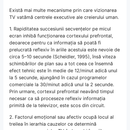
Există mai multe mecanisme prin care vizionarea
TV vatămă centrele executive ale creierului uman.
1. Rapiditatea succesiunii secvențelor pe micul
ecran inhibă funcționarea cortexului prefrontal,
deoarece pentru ca informația să poată fi
prelucrată reflexiv în ariile acestuia este nevoie de
circa 5–10 secunde (Scheidler, 1995), însă viteza
schimbărilor de plan sau a tot ceea ce însemnă
efect tehnic este în medie de 12/minut adică unul
la 5 secunde, ajungând în cazul programelor
comerciale la 30/minut adică unul la 2 secunde.
Prin urmare, cortexul prefrontal neavând timpul
necesar ca să proceseze reflexiv informația
primită de la televizor, este scos din circuit.
2. Factorul emoțional sau afectiv ocupă locul al
treilea în ierarhia cauzelor ce determină