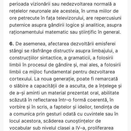
perioada vizionării sau nedezvoltarea normală a
rețelelor neuronale ale acesteia, în urma miilor de
ore petrecute în fața televizorului, are repercusiuni
puternice asupra gândirii logice și analitice, asupra
raționamentului matematic sau științific în general.
6.
De asemenea, afectarea dezvoltării emisferei
stângi se răsfrânge distructiv asupra limbajului, a
construcțiilor sintactice, a gramaticii, a folosirii
limbii în procesul de gândire și, mai ales, a folosirii
limbii ca mijloc fundamental pentru dezvoltarea
cortexului. La noua generație, poate fi remarcată
o slăbire a capacității de a asculta, de a înțelege și
de a–și aminti un material prezentat oral, abilitate
scăzută în reflectarea într–o formă coerentă, în
vorbire și în scris, a faptelor și ideilor, tendința de
a comunica prin gesturi odată cu cuvintele sau în
locul acestora, scăderea cunoștințelor de
vocabular sub nivelul clasei a IV–a, proliferarea