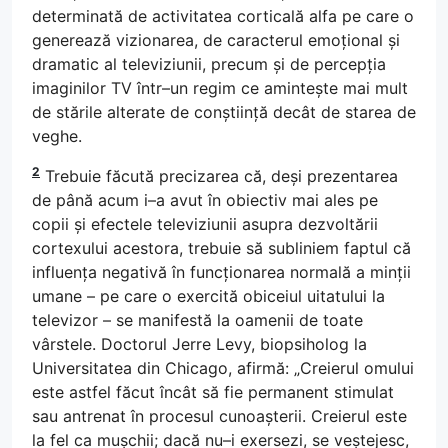
determinată de activitatea corticală alfa pe care o
generează vizionarea, de caracterul emoțional și
dramatic al televiziunii, precum și de percepția
imaginilor TV într–un regim ce amintește mai mult
de stările alterate de conștiință decât de starea de
veghe.
2
Trebuie făcută precizarea că, deși prezentarea
de până acum i–a avut în obiectiv mai ales pe
copii și efectele televiziunii asupra dezvoltării
cortexului acestora, trebuie să subliniem faptul că
influența negativă în funcționarea normală a minții
umane – pe care o exercită obiceiul uitatului la
televizor – se manifestă la oamenii de toate
vârstele. Doctorul Jerre Levy, biopsiholog la
Universitatea din Chicago, afirmă: „Creierul omului
este astfel făcut încât să fie permanent stimulat
sau antrenat în procesul cunoașterii. Creierul este
la fel ca mușchii; dacă nu–i exersezi, se veștejesc,