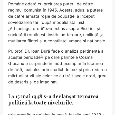
Române odată cu preluarea puterii de către
regimul comunist în 1945. Acesta, adus la putere
de către armata roșie de ocupație, a început
sovietizarea țării după modelul stalinist.
„Arhipelagul ororii” s-a extins asupra Bisericii și
societății românești instituind teroare, umilință și
mutilarea ființei și a conștiinței umane și naționale.
Pr. prof. Dr. Ioan Dură face o analiză pertinentă a
3
acestei perioade
, pe care părintele Cosma
Giosanu o surprinde în mod exemplar în lucrarea
de față, mai ales prin studiul de caz și prin redarea
mărturiilor vii ale celor ce au trăit acele orori, greu
de descris și de imaginat.
La 15 mai 1948 s-a declanșat teroarea
politică la toate nivelurile,
prin arestările politice în masă, iar din anul 1949 și