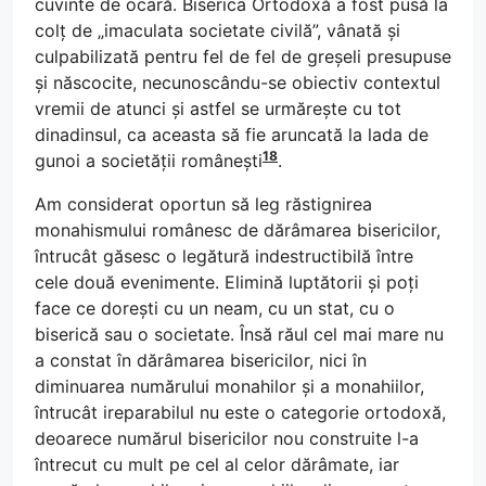
cuvinte de ocară. Biserica Ortodoxă a fost pusă la
colț de „imaculata societate civilă”, vânată și
culpabilizată pentru fel de fel de greșeli presupuse
și născocite, necunoscându-se obiectiv contextul
vremii de atunci și astfel se urmărește cu tot
dinadinsul, ca aceasta să fie aruncată la lada de
18
gunoi a societății românești
.
Am considerat oportun să leg răstignirea
monahismului românesc de dărâmarea bisericilor,
întrucât găsesc o legătură indestructibilă între
cele două evenimente. Elimină luptătorii și poți
face ce dorești cu un neam, cu un stat, cu o
biserică sau o societate. Însă răul cel mai mare nu
a constat în dărâmarea bisericilor, nici în
diminuarea numărului monahilor și a monahiilor,
întrucât ireparabilul nu este o categorie ortodoxă,
deoarece numărul bisericilor nou construite l-a
întrecut cu mult pe cel al celor dărâmate, iar