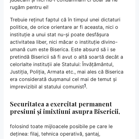
rugăm pentru ei!
Trebuie reținut faptul că în timpul unei dictaturi
politice, de orice orientare ar fi aceasta, nici o
instituție a unui stat nu-și poate desfășura
activitatea liber, nici măcar o instituție divino-
umană cum este Biserica. Este absurd să i se
pretindă Bisericii să fi avut o altă soartă decât a
celorlalte instituții ale Statului: Învățământul,
Justiția, Poliția, Armata etc., mai ales că Biserica
era considerată dușmanul cel mai de temut și
1
imprevizibil al statului comunist
.
Securitatea a exercitat permanent
presiuni și imixtiuni asupra Bisericii,
folosind toate mijloacele posibile pe care le
deținea: filaj, tehnica operativă, șantaj,