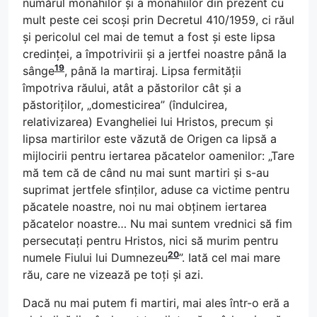
numărul monahilor și a monahiilor din prezent cu
mult peste cei scoși prin Decretul 410/1959, ci răul
și pericolul cel mai de temut a fost și este lipsa
credinței, a împotrivirii și a jertfei noastre până la
19
sânge
, până la martiraj. Lipsa fermității
împotriva răului, atât a păstorilor cât și a
păstoriților, „domesticirea” (îndulcirea,
relativizarea) Evangheliei lui Hristos, precum și
lipsa martirilor este văzută de Origen ca lipsă a
mijlocirii pentru iertarea păcatelor oamenilor: „Tare
mă tem că de când nu mai sunt martiri și s-au
suprimat jertfele sfinților, aduse ca victime pentru
păcatele noastre, noi nu mai obținem iertarea
păcatelor noastre… Nu mai suntem vrednici să fim
persecutați pentru Hristos, nici să murim pentru
20
numele Fiului lui Dumnezeu
”. Iată cel mai mare
rău, care ne vizează pe toți și azi.
Dacă nu mai putem fi martiri, mai ales într-o eră a