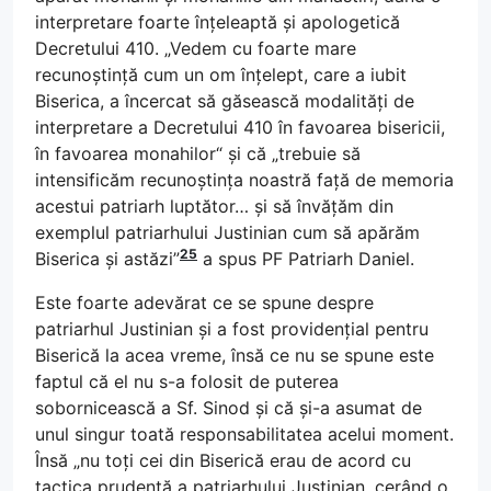
interpretare foarte înțeleaptă și apologetică
Decretului 410. „Vedem cu foarte mare
recunoștință cum un om înțelept, care a iubit
Biserica, a încercat să găsească modalități de
interpretare a Decretului 410 în favoarea bisericii,
în favoarea monahilor“ și că „trebuie să
intensificăm recunoștința noastră față de memoria
acestui patriarh luptător… și să învățăm din
exemplul patriarhului Justinian cum să apărăm
25
Biserica și astăzi”
a spus PF Patriarh Daniel.
Este foarte adevărat ce se spune despre
patriarhul Justinian și a fost providențial pentru
Biserică la acea vreme, însă ce nu se spune este
faptul că el nu s-a folosit de puterea
sobornicească a Sf. Sinod și că și-a asumat de
unul singur toată responsabilitatea acelui moment.
Însă „nu toți cei din Biserică erau de acord cu
tactica prudentă a patriarhului Justinian, cerând o