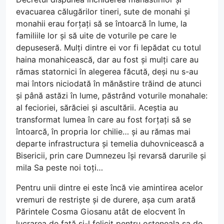
evacuarea călugărilor tineri, sute de monahi și
monahii erau forțați să se întoarcă în lume, la
familiile lor și să uite de voturile pe care le
depuseseră. Mulți dintre ei vor fi lepădat cu totul
haina monahicească, dar au fost și mulți care au
rămas statornici în alegerea făcută, deși nu s-au
mai întors niciodată în mănăstire trăind de atunci
și până astăzi în lume, păstrând voturile monahale:
al fecioriei, sărăciei și ascultării. Aceștia au
transformat lumea în care au fost forțați să se
întoarcă, în propria lor chilie… și au rămas mai
departe infrastructura și temelia duhovnicească a
Bisericii, prin care Dumnezeu își revarsă darurile și
mila Sa peste noi toți…
Pentru unii dintre ei este încă vie amintirea acelor
vremuri de restriște și de durere, așa cum arată
Părintele Cosma Giosanu atât de elocvent în
lucrarea de față și-l felicit pentru osteneala sa de