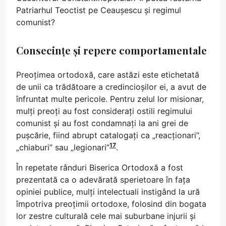
Patriarhul Teoctist pe Ceaușescu și regimul
comunist?
Consecințe și repere comportamentale
Preoțimea ortodoxă, care astăzi este etichetată
de unii ca trădătoare a credincioșilor ei, a avut de
înfruntat multe pericole. Pentru zelul lor misionar,
mulți preoți au fost considerați ostili regimului
comunist și au fost condamnați la ani grei de
pușcărie, fiind abrupt catalogați ca „reacționari”,
17
„chiaburi” sau „legionari”
.
În repetate rânduri Biserica Ortodoxă a fost
prezentată ca o adevărată sperietoare în fața
opiniei publice, mulți intelectuali instigând la ură
împotriva preoțimii ortodoxe, folosind din bogata
lor zestre culturală cele mai suburbane injurii și