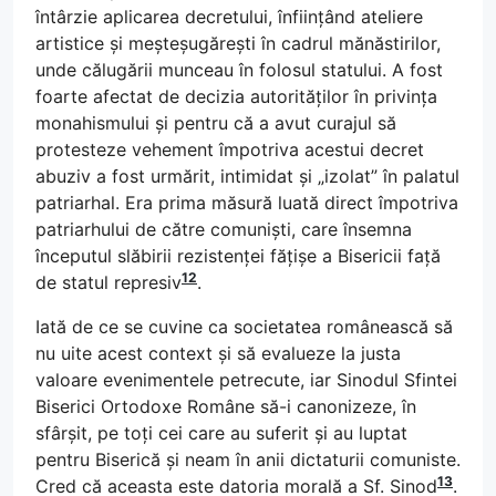
întârzie aplicarea decretului, înființând ateliere
artistice și meșteșugărești în cadrul mănăstirilor,
unde călugării munceau în folosul statului. A fost
foarte afectat de decizia autorităților în privința
monahismului și pentru că a avut curajul să
protesteze vehement împotriva acestui decret
abuziv a fost urmărit, intimidat și „izolat” în palatul
patriarhal. Era prima măsură luată direct împotriva
patriarhului de către comuniști, care însemna
începutul slăbirii rezistenței fățișe a Bisericii față
12
de statul represiv
.
Iată de ce se cuvine ca societatea românească să
nu uite acest context și să evalueze la justa
valoare evenimentele petrecute, iar Sinodul Sfintei
Biserici Ortodoxe Române să-i canonizeze, în
sfârșit, pe toți cei care au suferit și au luptat
pentru Biserică și neam în anii dictaturii comuniste.
13
Cred că aceasta este datoria morală a Sf. Sinod
.