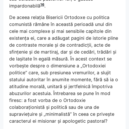
16
impardonabilă
.
De aceea relația Bisericii Ortodoxe cu politica
comunistă rămâne în această perioadă unul din
cele mai complexe și mai sensibile capitole din
existența ei, care a adăugat pagini de istorie pline
de contraste morale și de contradicții, acte de
sfințenie și de martiraj, dar și de cedări, trădări și
de lașitate în egală măsură. În acest context se
vorbește despre o dimensiune a „Ortodoxiei
politice” care, sub presiunea vremurilor, a slujit
statului autoritar în anumite momente, fără să ia o
atitudine morală, unitară și jertfelnică împotriva
abuzurilor acestuia. Întrebarea se pune în mod
firesc: a fost vorba de o Ortodoxie
colaboraționistă și politică sau de una de
supraviețuire și „minimalistă” în ceea ce privește
caracterul ei misionar și apologetic pastoral?