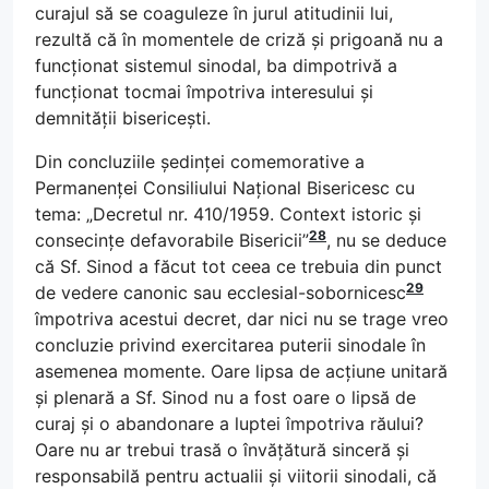
curajul să se coaguleze în jurul atitudinii lui,
rezultă că în momentele de criză și prigoană nu a
funcționat sistemul sinodal, ba dimpotrivă a
funcționat tocmai împotriva interesului și
demnității bisericești.
Din concluziile ședinței comemorative a
Permanenței Consiliului Național Bisericesc cu
tema: „Decretul nr. 410/1959. Context istoric și
28
consecințe defavorabile Bisericii”
, nu se deduce
că Sf. Sinod a făcut tot ceea ce trebuia din punct
29
de vedere canonic sau ecclesial-sobornicesc
împotriva acestui decret, dar nici nu se trage vreo
concluzie privind exercitarea puterii sinodale în
asemenea momente. Oare lipsa de acțiune unitară
și plenară a Sf. Sinod nu a fost oare o lipsă de
curaj și o abandonare a luptei împotriva răului?
Oare nu ar trebui trasă o învățătură sinceră și
responsabilă pentru actualii și viitorii sinodali, că