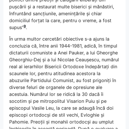
pușcării și a restaurat multe biserici și mănăstiri,
înfruntând sancțiunile, amenințările și chiar
domiciliul forțat la care, pentru o vreme, a fost
9
supus”
.
În urma multor cercetări obiective s-a ajuns la
concluzia că, între anii 1944-1981, adică, în timpul
dictaturii comuniste a Anei Pauker, a lui Gheorghe
Gheorghiu-Dej și a lui Nicolae Ceaușescu, numărul
real al ierarhilor Bisericii Ortodoxe îndepărtați din
scaunele lor, pentru atitudinea acestora la
abuzurile Partidului Comunist, au fost prigoniți în
diverse feluri de organele de opresiune ale
acestuia. Numărul lor se ridică la 30 dacă îi
socotim și pe mitropolitul Visarion Puiu și pe
episcopul Vasile Leu, la care se adaugă încă doi
episcopi ortodocși de stil vechi, Evloghie și
Pahomie. Preoții și monahii ortodocși au umplut
închisorile în această perioadă. După o evaluare a