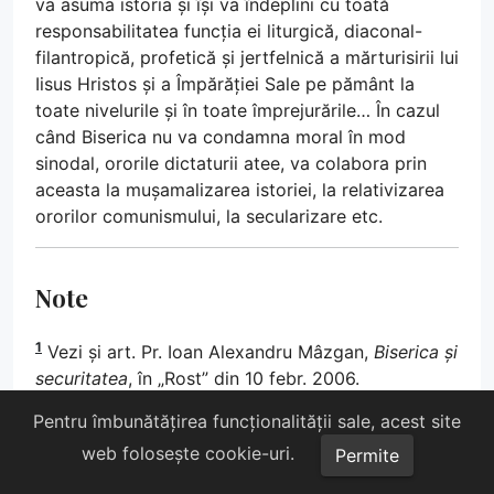
va asuma istoria și își va îndeplini cu toată
responsabilitatea funcția ei liturgică, diaconal-
filantropică, profetică și jertfelnică a mărturisirii lui
Iisus Hristos și a Împărăției Sale pe pământ la
toate nivelurile și în toate împrejurările… În cazul
când Biserica nu va condamna moral în mod
sinodal, ororile dictaturii atee, va colabora prin
aceasta la mușamalizarea istoriei, la relativizarea
ororilor comunismului, la secularizare etc.
Note
1
Vezi și art. Pr. Ioan Alexandru Mâzgan,
Biserica și
securitatea
, în „Rost” din 10 febr. 2006.
2
Pentru îmbunătățirea funcționalității sale, acest site
Vezi George Enache,
Ortodoxie și putere politică
în România
, București, Editura Nemira, 2005.
web folosește cookie-uri.
Permite
3
Vezi studiul
Ierarhi ai Bisericii Ortodoxe Române
,