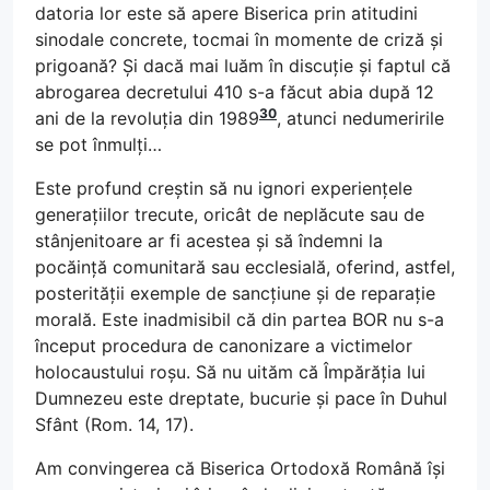
datoria lor este să apere Biserica prin atitudini
sinodale concrete, tocmai în momente de criză și
prigoană? Și dacă mai luăm în discuție și faptul că
abrogarea decretului 410 s-a făcut abia după 12
30
ani de la revoluția din 1989
, atunci nedumeririle
se pot înmulți…
Este profund creștin să nu ignori experiențele
generațiilor trecute, oricât de neplăcute sau de
stânjenitoare ar fi acestea și să îndemni la
pocăință comunitară sau ecclesială, oferind, astfel,
posterității exemple de sancțiune și de reparație
morală. Este inadmisibil că din partea BOR nu s-a
început procedura de canonizare a victimelor
holocaustului roșu. Să nu uităm că Împărăția lui
Dumnezeu este dreptate, bucurie și pace în Duhul
Sfânt (Rom. 14, 17).
Am convingerea că Biserica Ortodoxă Română își