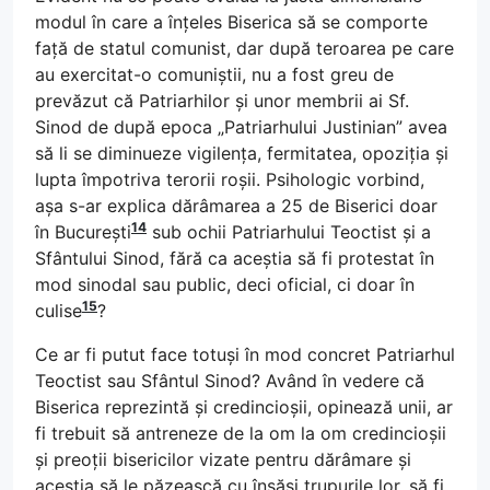
modul în care a înțeles Biserica să se comporte
față de statul comunist, dar după teroarea pe care
au exercitat-o comuniștii, nu a fost greu de
prevăzut că Patriarhilor și unor membrii ai Sf.
Sinod de după epoca „Patriarhului Justinian” avea
să li se diminueze vigilența, fermitatea, opoziția și
lupta împotriva terorii roșii. Psihologic vorbind,
așa s-ar explica dărâmarea a 25 de Biserici doar
14
în București
sub ochii Patriarhului Teoctist și a
Sfântului Sinod, fără ca aceștia să fi protestat în
mod sinodal sau public, deci oficial, ci doar în
15
culise
?
Ce ar fi putut face totuși în mod concret Patriarhul
Teoctist sau Sfântul Sinod? Având în vedere că
Biserica reprezintă și credincioșii, opinează unii, ar
fi trebuit să antreneze de la om la om credincioșii
și preoții bisericilor vizate pentru dărâmare și
aceștia să le păzească cu însăși trupurile lor, să fi