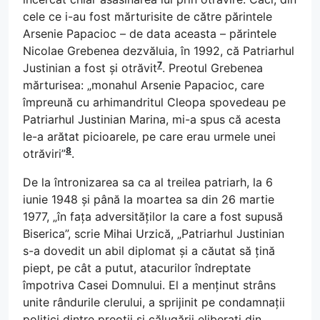
cele ce i-au fost mărturisite de către părintele
Arsenie Papacioc – de data aceasta – părintele
Nicolae Grebenea dezvăluia, în 1992, că Patriarhul
7
Justinian a fost și otrăvit
. Preotul Grebenea
mărturisea: „monahul Arsenie Papacioc, care
împreună cu arhimandritul Cleopa spovedeau pe
Patriarhul Justinian Marina, mi-a spus că acesta
le-a arătat picioarele, pe care erau urmele unei
8
otrăviri”
.
De la întronizarea sa ca al treilea patriarh, la 6
iunie 1948 și până la moartea sa din 26 martie
1977, „în fața adversităților la care a fost supusă
Biserica”, scrie Mihai Urzică, „Patriarhul Justinian
s-a dovedit un abil diplomat și a căutat să țină
piept, pe cât a putut, atacurilor îndreptate
împotriva Casei Domnului. El a menținut strâns
unite rândurile clerului, a sprijinit pe condamnații
politici dintre preoții și călugării eliberați din