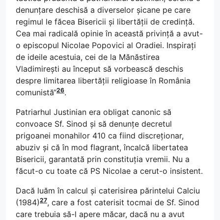
denunțare deschisă a diverselor șicane pe care
regimul le făcea Bisericii și libertății de credință.
Cea mai radicală opinie în această privință a avut-
o episcopul Nicolae Popovici al Oradiei. Inspirați
de ideile acestuia, cei de la Mănăstirea
Vladimirești au început să vorbească deschis
despre limitarea libertății religioase în România
26
comunistă“
.
Patriarhul Justinian era obligat canonic să
convoace Sf. Sinod și să denunțe decretul
prigoanei monahilor 410 ca fiind discreționar,
abuziv și că în mod flagrant, încalcă libertatea
Bisericii, garantată prin constituția vremii. Nu a
făcut-o cu toate că PS Nicolae a cerut-o insistent.
Dacă luăm în calcul și caterisirea părintelui Calciu
27
(1984)
, care a fost caterisit tocmai de Sf. Sinod
care trebuia să-l apere măcar, dacă nu a avut