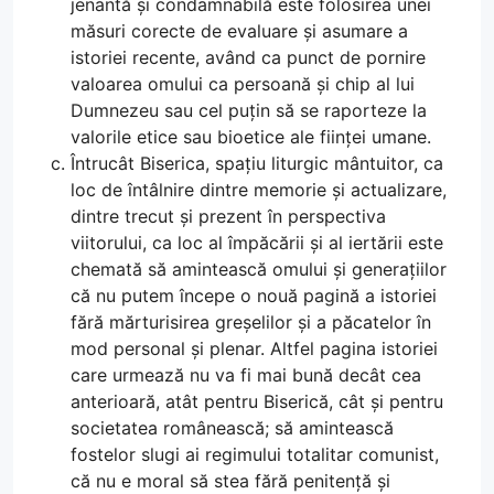
jenantă și condamnabilă este folosirea unei
măsuri corecte de evaluare și asumare a
istoriei recente, având ca punct de pornire
valoarea omului ca persoană și chip al lui
Dumnezeu sau cel puțin să se raporteze la
valorile etice sau bioetice ale ființei umane.
Întrucât Biserica, spațiu liturgic mântuitor, ca
loc de întâlnire dintre memorie și actualizare,
dintre trecut și prezent în perspectiva
viitorului, ca loc al împăcării și al iertării este
chemată să amintească omului și generațiilor
că nu putem începe o nouă pagină a istoriei
fără mărturisirea greșelilor și a păcatelor în
mod personal și plenar. Altfel pagina istoriei
care urmează nu va fi mai bună decât cea
anterioară, atât pentru Biserică, cât și pentru
societatea românească; să amintească
fostelor slugi ai regimului totalitar comunist,
că nu e moral să stea fără penitență și