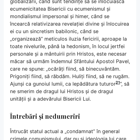
globalizării, când sunt tendințe să se înlocuiască
ecumenicitatea Bisericii cu ecumenismul și
mondialismul impersonal și himer, când se
încearcă relativizarea revelației divine și înlocuirea
ei cu un sincretism babilonic, când se
„organizează” meticulos iluzia fericirii, aproape la
toate nivelurile, până la hedonism, în locul jertfei
personale și a mântuirii prin Hristos, este necesar
măcar să urmăm îndemnul Sfântului Apostol Pavel,
care ne spune: „ocărâți fiind, să binecuvântăm.
Prigoniți fiind, să răbdăm. Huliți fiind, să ne rugăm.
21
Ajunși ca gunoiul lumii, ca lepădătura tuturor
”, să
ne smerim de dragul lui Hristos și de dragul
unității și a adevărului Bisericii Lui.
Întrebări și nedumeriri
Întrucât statul actual a „condamnat” în general
crimele comunismului, dar nu și ideologia lui care