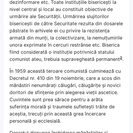
dezinformare etc. Toate instituțiile bisericești la
nivel central și local au constituit obiective de
urmărire ale Securității. Urmărirea slujitorilor
bisericești de către Securitate rezulta din dosarele
păstrate în arhivele ei cu privire la rezistența
armată din munți, la colectivizare, la nemulțumirile
unora exprimate în cercuri restrânse etc. Biserica
fiind considerată o instituție potrivnică statului
2
comunist ateu, trebuia supravegheată permanent
.
În 1959 această teroare comunistă culminează cu
Decretul nr. 410 din 19 noiembrie, care a scos din
mănăstiri nenumărați călugări, călugărițe și novici
doritori de sfințenie prin alegerea vieții ascetice.
Cuvintele sunt prea sărace pentru a arăta
suferința morală și traumele sufletești trăite de
aceștia, trecuți prin această grea încercare
personală și ecclesială.
Decretul dispunea închiderea mănăstirilor și