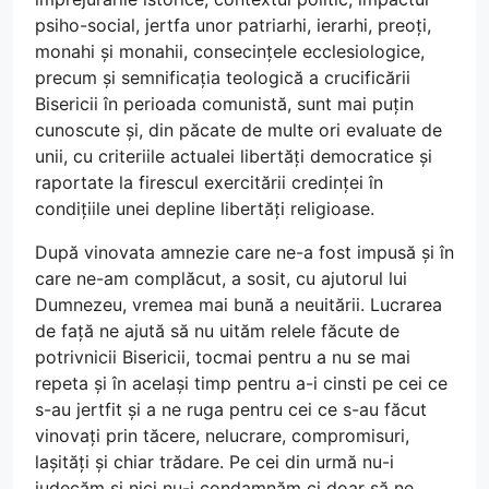
psiho-social, jertfa unor patriarhi, ierarhi, preoți,
monahi și monahii, consecințele ecclesiologice,
precum și semnificația teologică a crucificării
Bisericii în perioada comunistă, sunt mai puțin
cunoscute și, din păcate de multe ori evaluate de
unii, cu criteriile actualei libertăți democratice și
raportate la firescul exercitării credinței în
condițiile unei depline libertăți religioase.
După vinovata amnezie care ne-a fost impusă și în
care ne-am complăcut, a sosit, cu ajutorul lui
Dumnezeu, vremea mai bună a neuitării. Lucrarea
de față ne ajută să nu uităm relele făcute de
potrivnicii Bisericii, tocmai pentru a nu se mai
repeta și în același timp pentru a-i cinsti pe cei ce
s-au jertfit și a ne ruga pentru cei ce s-au făcut
vinovați prin tăcere, nelucrare, compromisuri,
lașități și chiar trădare. Pe cei din urmă nu-i
judecăm și nici nu-i condamnăm ci doar să ne