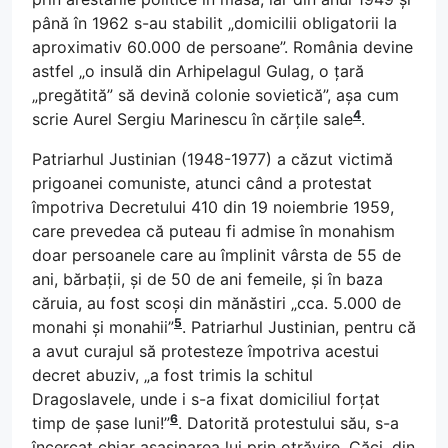
până în 1962 s-au stabilit „domicilii obligatorii la
aproximativ 60.000 de persoane”. România devine
astfel „o insulă din Arhipelagul Gulag, o țară
„pregătită” să devină colonie sovietică”, așa cum
4
scrie Aurel Sergiu Marinescu în cărțile sale
.
Patriarhul Justinian (1948-1977) a căzut victimă
prigoanei comuniste, atunci când a protestat
împotriva Decretului 410 din 19 noiembrie 1959,
care prevedea că puteau fi admise în monahism
doar persoanele care au împlinit vârsta de 55 de
ani, bărbații, și de 50 de ani femeile, și în baza
căruia, au fost scoși din mănăstiri „cca. 5.000 de
5
monahi și monahii”
. Patriarhul Justinian, pentru că
a avut curajul să protesteze împotriva acestui
decret abuziv, „a fost trimis la schitul
Dragoslavele, unde i s-a fixat domiciliul forțat
6
timp de șase luni!”
. Datorită protestului său, s-a
încercat chiar asasinarea lui prin otrăvire. Căci, din