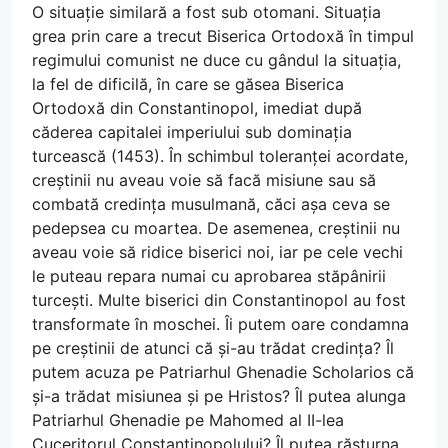
O situație similară a fost sub otomani. Situația
grea prin care a trecut Biserica Ortodoxă în timpul
regimului comunist ne duce cu gândul la situația,
la fel de dificilă, în care se găsea Biserica
Ortodoxă din Constantinopol, imediat după
căderea capitalei imperiului sub dominația
turcească (1453). În schimbul toleranței acordate,
creștinii nu aveau voie să facă misiune sau să
combată credința musulmană, căci așa ceva se
pedepsea cu moartea. De asemenea, creștinii nu
aveau voie să ridice biserici noi, iar pe cele vechi
le puteau repara numai cu aprobarea stăpânirii
turcești. Multe biserici din Constantinopol au fost
transformate în moschei. Îi putem oare condamna
pe creștinii de atunci că și-au trădat credința? Îl
putem acuza pe Patriarhul Ghenadie Scholarios că
și-a trădat misiunea și pe Hristos? Îl putea alunga
Patriarhul Ghenadie pe Mahomed al II-lea
Cuceritorul Constantinopolului? Îl putea răsturna