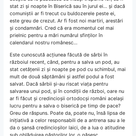
stat zi și noapte în Biserică sau în jurul ei… și dacă
comuniștii ar fi trecut cu buldozerele peste ei,
este greu de crezut. Ar fi fost noi martiri, arestări
și condamnări. Cred că era momentul cel mai
prielnic pentru a mări numărul sfinților în
calendarul nostru românesc…
Este cunoscută acțiunea făcută de sârbi în
războiul recent, când, pentru a salva un pod, au
stat cetățenii zi și noapte pe pod cu schimbul, mai
mult de două săptămâni și astfel podul a fost
salvat. Dacă sârbii și-au riscat viața pentru
salvarea unui pod, și în condiții de război, oare nu
ar fi făcut și credincioșii ortodocși români același
lucru pentru a salva o biserică pe timp de pace?
Greu de răspuns. Poate da, poate nu, însă lipsa de
inițiativă a celor responsabili de a antrena sau a le
da o șansă credincioșilor laici, de a lua o atitudine
sub oblăduirea păstorilor lor, o găsesc