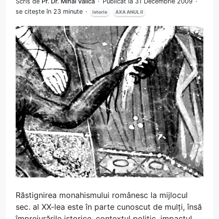
Scris de
Pr. Dr. Mihai Valică
Publicat la 31 Decembrie 2009
se citește în 23 minute
Istorie
AXA ANUL II
Răstignirea monahismului românesc la mijlocul
sec. al XX-lea este în parte cunoscut de mulți, însă
împrejurările istorice, contextul politic, impactul