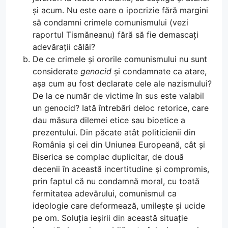
și acum. Nu este oare o ipocrizie fără margini
să condamni crimele comunismului (vezi
raportul Tismăneanu) fără să fie demascați
adevărații călăi?
De ce crimele și ororile comunismului nu sunt
considerate
genocid
și condamnate ca atare,
așa cum au fost declarate cele ale nazismului?
De la ce număr de victime în sus este valabil
un genocid? Iată întrebări deloc retorice, care
dau măsura dilemei etice sau bioetice a
prezentului. Din păcate atât politicienii din
România și cei din Uniunea Europeană, cât și
Biserica se complac duplicitar, de două
decenii în această incertitudine și compromis,
prin faptul că nu condamnă moral, cu toată
fermitatea adevărului, comunismul ca
ideologie care deformează, umilește și ucide
pe om. Soluția ieșirii din această situație