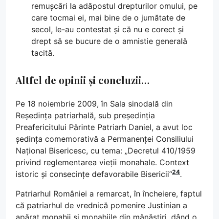
remușcări la adăpostul drepturilor omului, pe
care tocmai ei, mai bine de o jumătate de
secol, le-au contestat și că nu e corect și
drept să se bucure de o amnistie generală
tacită.
Altfel de opinii și concluzii…
Pe 18 noiembrie 2009, în Sala sinodală din
Reședința patriarhală, sub președinția
Preafericitului Părinte Patriarh Daniel, a avut loc
ședința comemorativă a Permanenței Consiliului
Național Bisericesc, cu tema: „Decretul 410/1959
privind reglementarea vieții monahale. Context
24
istoric și consecințe defavorabile Bisericii“
.
Patriarhul României a remarcat, în încheiere, faptul
că patriarhul de vrednică pomenire Justinian a
apărat monahii și monahiile din mănăstiri, dând o