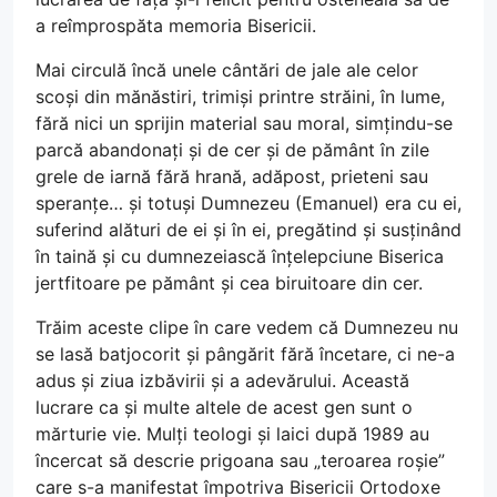
a reîmprospăta memoria Bisericii.
Mai circulă încă unele cântări de jale ale celor
scoși din mănăstiri, trimiși printre străini, în lume,
fără nici un sprijin material sau moral, simțindu-se
parcă abandonați și de cer și de pământ în zile
grele de iarnă fără hrană, adăpost, prieteni sau
speranțe… și totuși Dumnezeu (Emanuel) era cu ei,
suferind alături de ei și în ei, pregătind și susținând
în taină și cu dumnezeiască înțelepciune Biserica
jertfitoare pe pământ și cea biruitoare din cer.
Trăim aceste clipe în care vedem că Dumnezeu nu
se lasă batjocorit și pângărit fără încetare, ci ne-a
adus și ziua izbăvirii și a adevărului. Această
lucrare ca și multe altele de acest gen sunt o
mărturie vie. Mulți teologi și laici după 1989 au
încercat să descrie prigoana sau „teroarea roșie”
care s-a manifestat împotriva Bisericii Ortodoxe