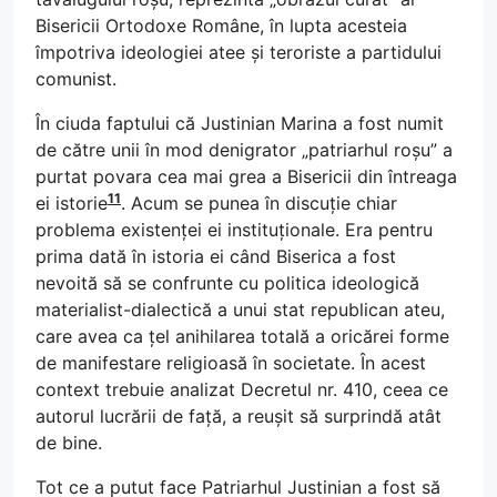
Bisericii Ortodoxe Române, în lupta acesteia
împotriva ideologiei atee și teroriste a partidului
comunist.
În ciuda faptului că Justinian Marina a fost numit
de către unii în mod denigrator „patriarhul roșu” a
purtat povara cea mai grea a Bisericii din întreaga
11
ei istorie
. Acum se punea în discuție chiar
problema existenței ei instituționale. Era pentru
prima dată în istoria ei când Biserica a fost
nevoită să se confrunte cu politica ideologică
materialist-dialectică a unui stat republican ateu,
care avea ca țel anihilarea totală a oricărei forme
de manifestare religioasă în societate. În acest
context trebuie analizat Decretul nr. 410, ceea ce
autorul lucrării de față, a reușit să surprindă atât
de bine.
Tot ce a putut face Patriarhul Justinian a fost să