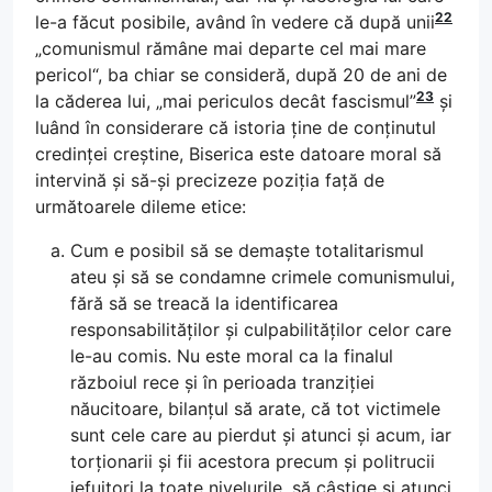
22
le-a făcut posibile, având în vedere că după unii
„comunismul rămâne mai departe cel mai mare
pericol“, ba chiar se consideră, după 20 de ani de
23
la căderea lui, „mai periculos decât fascismul”
și
luând în considerare că istoria ține de conținutul
credinței creștine, Biserica este datoare moral să
intervină și să-și precizeze poziția față de
următoarele dileme etice:
Cum e posibil să se demaște totalitarismul
ateu și să se condamne crimele comunismului,
fără să se treacă la identificarea
responsabilităților și culpabilităților celor care
le-au comis. Nu este moral ca la finalul
războiul rece și în perioada tranziției
năucitoare, bilanțul să arate, că tot victimele
sunt cele care au pierdut și atunci și acum, iar
torționarii și fii acestora precum și politrucii
jefuitori la toate nivelurile, să câștige și atunci