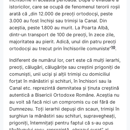
istoricilor, care se ocupă de fenomenul terorii roșii
arată că „din 12.000 de preoți ortodocși, peste
3.000 au fost închiși sau trimiși la Canal. Din
aceștia, peste 1.800 au murit. La Poarta Albă,
dintr-un transport de 100 de preoți, în zece zile,
majoritatea au pierit. Adică, unul din patru preoți
10
ortodocși au trecut prin închisorile comuniste”
.
Indiferent de numărul lor, cert este că mulți ierarhi,
preoți, călugări, călugărițe sau creștini prigoniți de
comuniști, unii uciși și alții trimiși cu domiciliul
forțat în mănăstiri și schituri, în închisori sau la
Canal etc. reprezintă demnitatea și ținuta creștină
autentică a Bisericii Ortodoxe Române. Aceștia nu
au voit să facă nici un compromis cu cei fără de
Dumnezeu. Toți ierarhii depuși din scaun, trimiși în
surghiun la mănăstiri sau schituri, supravegheați,
prigoniți, întemnițați pentru faptul că s-au opus
tăvălugului roșu, reprezintă „obrazul curat” al