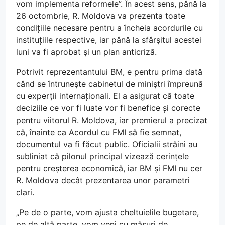
vom implementa reformele”. În acest sens, până la
26 octombrie, R. Moldova va prezenta toate
condițiile necesare pentru a încheia acordurile cu
instituțiile respective, iar până la sfârșitul acestei
luni va fi aprobat și un plan anticriză.
Potrivit reprezentantului BM, e pentru prima dată
când se întrunește cabinetul de miniștri împreună
cu experții internaționali. El a asigurat că toate
deciziile ce vor fi luate vor fi benefice și corecte
pentru viitorul R. Moldova, iar premierul a precizat
că, înainte ca Acordul cu FMI să fie semnat,
documentul va fi făcut public. Oficialii străini au
subliniat că pilonul principal vizează cerințele
pentru creșterea economică, iar BM și FMI nu cer
R. Moldova decât prezentarea unor parametri
clari.
„Pe de o parte, vom ajusta cheltuielile bugetare,
pe de altă parte, vom veni cu măsuri de