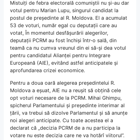
Mistuiți de febra electorală comuniștii nu și-au dar
votul pentru Marian Lupu, singurul candidat la
postul de președinte al R. Moldova. El a acumulat
53 de voturi, număr egal cu deputații care au
votat, În momentul desfășurării alegerilor,
deputații PCRM au fost închiși într-o sală, din
teamă ca nu cumva vreunul din ei să-și dea votul
pentru candidatul Alianței pentru Integrare
Europeană (AIE), evitând astfel anticipatele și
aprofundarea crizei economice.
Pentru a doua oară alegerea președintelui R.
Moldova a eșuat, AIE nu a reușit să obțină cele
opt voturi necesare de la PCRM. Mihai Ghimpu,
spicherul Parlamentului și președinte interimar al
țării, va trebui să dizolve Parlamentul și să anunțe
noi alegeri anticipate. Cu toate acestea el a
declarat că „decizia PCRM de a nu participa la
votare nu este decizia care ne va hotărî viitorul”.