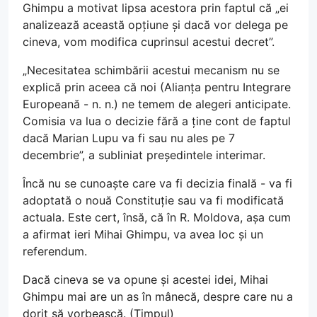
Ghimpu a motivat lipsa acestora prin faptul că „ei
analizează această opțiune și dacă vor delega pe
cineva, vom modifica cuprinsul acestui decret”.
„Necesitatea schimbării acestui mecanism nu se
explică prin aceea că noi (Alianța pentru Integrare
Europeană - n. n.) ne temem de alegeri anticipate.
Comisia va lua o decizie fără a ține cont de faptul
dacă Marian Lupu va fi sau nu ales pe 7
decembrie”, a subliniat președintele interimar.
Încă nu se cunoaște care va fi decizia finală - va fi
adoptată o nouă Constituție sau va fi modificată
actuala. Este cert, însă, că în R. Moldova, așa cum
a afirmat ieri Mihai Ghimpu, va avea loc și un
referendum.
Dacă cineva se va opune și acestei idei, Mihai
Ghimpu mai are un as în mânecă, despre care nu a
dorit să vorbească. (Timpul)