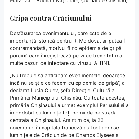
Piața Marii Adunări Naționale, (Jurnal de Chișinău)
Gripa contra Crăciunului
Desfășurarea evenimentului, care este de o
importanță istorică pentru R, Moldova, ar putea fi
contramandată, motivul fiind epidemia de gripă
porcină care înregistrează pe zi ce trece tot mai
multe cazuri de infectare cu virusul AH1N1.
„Nu trebuie să anticipăm evenimentele, deoarece
încă nu se știe ce facem cu epidemia de gripă”, a
declarat Lucia Culev, șefa Direcției Cultură a
Primăriei Municipiului Chișinău. Cu toate acestea,
primăria Chișinăului a urmat exemplul Parisului și a
împodobit cu luminițe toți pomii de pe strada
centrală a Chișinăului. Amintim că, la 23
noiembrie, în capitala franceză au fost aprinse
luminițele de Crăciun de pe Champs Elysees și