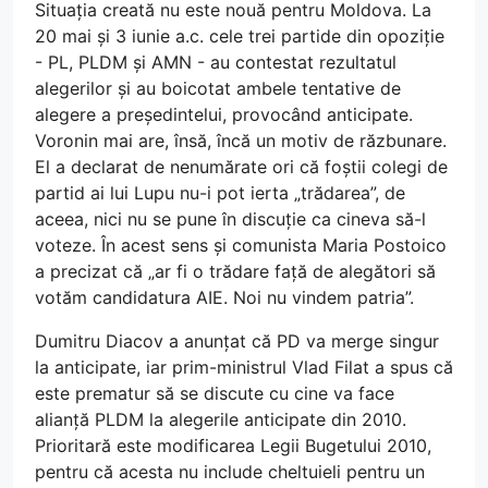
Situația creată nu este nouă pentru Moldova. La
20 mai și 3 iunie a.c. cele trei partide din opoziție
- PL, PLDM și AMN - au contestat rezultatul
alegerilor și au boicotat ambele tentative de
alegere a președintelui, provocând anticipate.
Voronin mai are, însă, încă un motiv de răzbunare.
El a declarat de nenumărate ori că foștii colegi de
partid ai lui Lupu nu-i pot ierta „trădarea”, de
aceea, nici nu se pune în discuție ca cineva să-l
voteze. În acest sens și comunista Maria Postoico
a precizat că „ar fi o trădare față de alegători să
votăm candidatura AIE. Noi nu vindem patria”.
Dumitru Diacov a anunțat că PD va merge singur
la anticipate, iar prim-ministrul Vlad Filat a spus că
este prematur să se discute cu cine va face
alianță PLDM la alegerile anticipate din 2010.
Prioritară este modificarea Legii Bugetului 2010,
pentru că acesta nu include cheltuieli pentru un