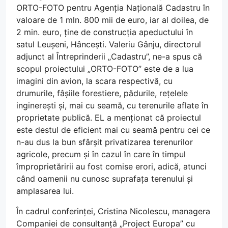
ORTO-FOTO pentru Agenția Națională Cadastru în
valoare de 1 mln. 800 mii de euro, iar al doilea, de
2 min. euro, ține de construcția apeductului în
satul Leușeni, Hâncești. Valeriu Gânju, directorul
adjunct al Întreprinderii „Cadastru”, ne-a spus că
scopul proiectului „ORTO-FOTO” este de a lua
imagini din avion, la scara respectivă, cu
drumurile, fâșiile forestiere, pădurile, rețelele
inginerești și, mai cu seamă, cu terenurile aflate în
proprietate publică. EL a menționat că proiectul
este destul de eficient mai cu seamă pentru cei ce
n-au dus la bun sfârșit privatizarea terenurilor
agricole, precum și în cazul în care în timpul
împroprietăririi au fost comise erori, adică, atunci
când oamenii nu cunosc suprafața terenului și
amplasarea lui.
În cadrul conferinței, Cristina Nicolescu, managera
Companiei de consultanță „Project Europa” cu