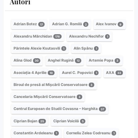
Autori
Adrian Botez
Adrian G. Romilă
Alex Ivanov
17
2
9
Alexandru Mărchidan
Alexandru Nechifor
178
1
Părintele Alexie Ksutasvili
Alin Spânu
1
1
Alina Glod
Anghel Rugină
Artemie Popa
30
12
3
Asociația 4 Aprilie
Aurel C. Popovici
AXA
10
1
33
Biroul de presă al Mișcării Conservatoare
3
Cancelaria Mișcării Conservatoare
3
Centrul European de Studii Covasna – Harghita
37
Ciprian Bojan
Ciprian Voicilă
25
5
Constantin Ardeleanu
Corneliu Zelea Codreanu
1
1