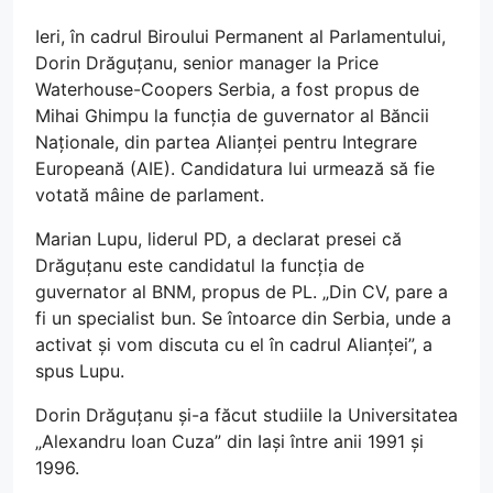
Ieri, în cadrul Biroului Permanent al Parlamentului,
Dorin Drăguțanu, senior manager la Price
Waterhouse-Coopers Serbia, a fost propus de
Mihai Ghimpu la funcția de guvernator al Băncii
Naționale, din partea Alianței pentru Integrare
Europeană (AIE). Candidatura lui urmează să fie
votată mâine de parlament.
Marian Lupu, liderul PD, a declarat presei că
Drăguțanu este candidatul la funcția de
guvernator al BNM, propus de PL. „Din CV, pare a
fi un specialist bun. Se întoarce din Serbia, unde a
activat și vom discuta cu el în cadrul Alianței”, a
spus Lupu.
Dorin Drăguțanu și-a făcut studiile la Universitatea
„Alexandru Ioan Cuza” din Iași între anii 1991 și
1996.