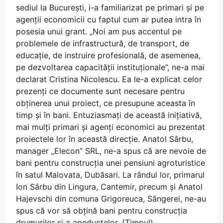
sediul la București, i-a familiarizat pe primari și pe
agenții economicii cu faptul cum ar putea intra în
posesia unui grant. „Noi am pus accentul pe
problemele de infrastructură, de transport, de
educație, de instruire profesională, de asemenea,
pe dezvoltarea capacității instituționale”, ne-a mai
declarat Cristina Nicolescu. Ea le-a explicat celor
prezenți ce documente sunt necesare pentru
obținerea unui proiect, ce presupune aceasta în
timp și în bani. Entuziasmați de această inițiativă,
mai mulți primari și agenți economici au prezentat
proiectele lor în această direcție. Anatol Sârbu,
manager „Elecon” SRL, ne-a spus că are nevoie de
bani pentru construcția unei pensiuni agroturistice
în satul Malovata, Dubăsari. La rândul lor, primarul
Ion Sârbu din Lingura, Cantemir, precum și Anatol
Hajevschi din comuna Grigoreuca, Sângerei, ne-au
spus că vor să obțină bani pentru construcția
drumurilor și a apeductelor. (Timpul)