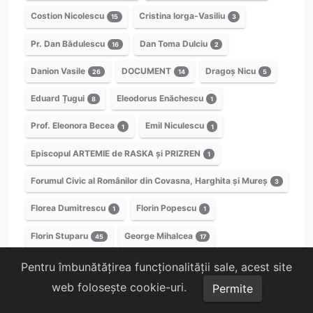
Costion Nicolescu
Cristina Iorga-Vasiliu
15
3
Pr. Dan Bădulescu
Dan Toma Dulciu
16
2
Danion Vasile
DOCUMENT
Dragoș Nicu
26
14
5
Eduard Țugui
Eleodorus Enăchescu
8
1
Prof. Eleonora Becea
Emil Niculescu
1
1
Episcopul ARTEMIE de RASKA și PRIZREN
1
Forumul Civic al Românilor din Covasna, Harghita și Mureș
3
Florea Dumitrescu
Florin Popescu
1
1
Florin Stuparu
George Mihalcea
45
17
George Vrana
Părintele Gheorghe Calciu
1
1
Pentru îmbunătățirea funcționalității sale, acest site
web folosește cookie-uri.
Permite
Generalul Gheorghe Cantacuzino Grănicerul
1