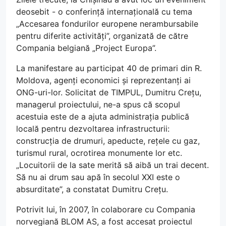
deosebit - o conferință internațională cu tema
„Accesarea fondurilor europene nerambursabile
pentru diferite activități”, organizată de către
Compania belgiană „Project Europa”.
La manifestare au participat 40 de primari din R.
Moldova, agenți economici și reprezentanți ai
ONG-uri-lor. Solicitat de TIMPUL, Dumitru Crețu,
managerul proiectului, ne-a spus că scopul
acestuia este de a ajuta administrația publică
locală pentru dezvoltarea infrastructurii:
construcția de drumuri, apeducte, rețele cu gaz,
turismul rural, ocrotirea monumente lor etc.
„Locuitorii de la sate merită să aibă un trai decent.
Să nu ai drum sau apă în secolul XXI este o
absurditate”, a constatat Dumitru Crețu.
Potrivit lui, în 2007, în colaborare cu Compania
norvegiană BLOM AS, a fost accesat proiectul