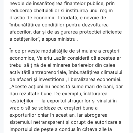
nevoie de însănătoșirea finanțelor publice, prin
reducerea cheltuielilor și instituirea unui regim
drastic de economii. Totodată, e nevoie de
îmbunătățirea condițiilor pentru dezvoltarea
afacerilor, dar și de asigurarea protecției eficiente
a cetățenilor”, a spus ministrul.
În ce privește modalitățile de stimulare a creșterii
economice, Valeriu Lazăr consideră că acestea ar
trebui să țină de eliminarea barierelor din calea
activității antreprenoriale, îmbunătățirea climatului
de afaceri și investițional, liberalizarea economiei.
„Aceste acțiuni nu necesită sume mari de bani, dar
dau rezultate bune. De exemplu, înlăturarea
restricțiilor — la exportul strugurilor și vinului în
vrac o să se soldeze cu creșteri bune a
exporturilor chiar în acest an. Iar abrogarea
sistemului netransparent și corupt de autorizare a
importului de pește a condus în câteva zile la