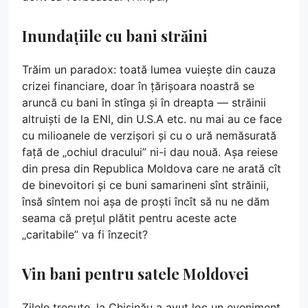
Inundațiile cu bani străini
Trăim un paradox: toată lumea vuiește din cauza
crizei financiare, doar în țărișoara noastră se
aruncă cu bani în stînga și în dreapta — străinii
altruiști de la ENI, din U.S.A etc. nu mai au ce face
cu milioanele de verzișori și cu o ură nemăsurată
față de „ochiul dracului” ni-i dau nouă. Așa reiese
din presa din Republica Moldova care ne arată cît
de binevoitori și ce buni samarineni sînt străinii,
însă sîntem noi așa de proști încît să nu ne dăm
seama că prețul plătit pentru aceste acte
„caritabile” va fi înzecit?
Vin bani pentru satele Moldovei
Zilele trecute, la Chișinău a avut loc un eveniment