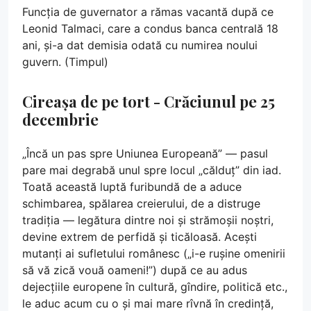
Funcția de guvernator a rămas vacantă după ce
Leonid Talmaci, care a condus banca centrală 18
ani, și-a dat demisia odată cu numirea noului
guvern. (Timpul)
Cireașa de pe tort - Crăciunul pe 25
decembrie
„Încă un pas spre Uniunea Europeană” — pasul
pare mai degrabă unul spre locul „călduț” din iad.
Toată această luptă furibundă de a aduce
schimbarea, spălarea creierului, de a distruge
tradiția — legătura dintre noi și strămoșii noștri,
devine extrem de perfidă și ticăloasă. Acești
mutanți ai sufletului românesc („i-e rușine omenirii
să vă zică vouă oameni!”) după ce au adus
dejecțiile europene în cultură, gîndire, politică etc.,
le aduc acum cu o și mai mare rîvnă în credință,