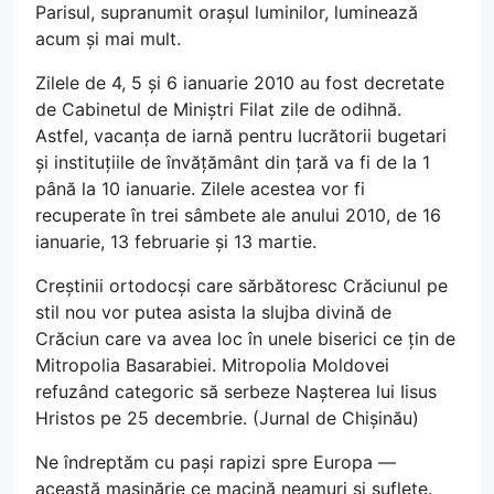
Parisul, supranumit orașul luminilor, luminează
acum și mai mult.
Zilele de 4, 5 și 6 ianuarie 2010 au fost decretate
de Cabinetul de Miniștri Filat zile de odihnă.
Astfel, vacanța de iarnă pentru lucrătorii bugetari
și instituțiile de învățământ din țară va fi de la 1
până la 10 ianuarie. Zilele acestea vor fi
recuperate în trei sâmbete ale anului 2010, de 16
ianuarie, 13 februarie și 13 martie.
Creștinii ortodocși care sărbătoresc Crăciunul pe
stil nou vor putea asista la slujba divină de
Crăciun care va avea loc în unele biserici ce țin de
Mitropolia Basarabiei. Mitropolia Moldovei
refuzând categoric să serbeze Nașterea lui Iisus
Hristos pe 25 decembrie. (Jurnal de Chișinău)
Ne îndreptăm cu pași rapizi spre Europa —
această mașinărie ce macină neamuri și suflete.