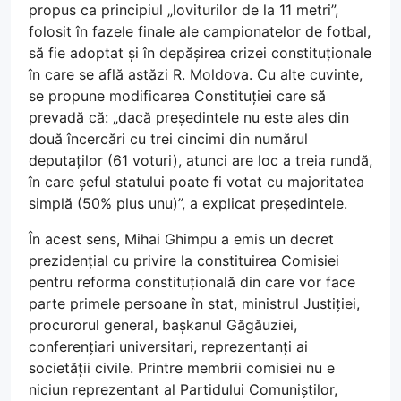
propus ca principiul „loviturilor de la 11 metri”,
folosit în fazele finale ale campionatelor de fotbal,
să fie adoptat și în depășirea crizei constituționale
în care se află astăzi R. Moldova. Cu alte cuvinte,
se propune modificarea Constituției care să
prevadă că: „dacă președintele nu este ales din
două încercări cu trei cincimi din numărul
deputaților (61 voturi), atunci are loc a treia rundă,
în care șeful statului poate fi votat cu majoritatea
simplă (50% plus unu)”, a explicat președintele.
În acest sens, Mihai Ghimpu a emis un decret
prezidențial cu privire la constituirea Comisiei
pentru reforma constituțională din care vor face
parte primele persoane în stat, ministrul Justiției,
procurorul general, bașkanul Găgăuziei,
conferențiari universitari, reprezentanți ai
societății civile. Printre membrii comisiei nu e
niciun reprezentant al Partidului Comuniștilor,