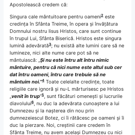
Apostolească credem că:
2
Singura cale mântuitoare pentru oameni
este
credința în Sfânta Treime, în opera și învățătura
Domnului nostru Iisus Hristos, care sunt continue
în trupul Lui, Sfânta Biserică. Hristos este singura
3
lumină adevărată
; nu există alte lumini care să ne
lumineze, nici alte nume care pot să ne
mântuiască: „
Și nu este întru alt întru nimic
mântuire, pentru că nici nume este altul sub cer
dat întru oameni, întru care trebuie să ne
4
mântuim noi.”
Toate celelalte credințe, toate
religiile care ignoră și nu-L mărturisesc pe Hristos
5
„
venit în trup
”
, sunt făcături omenești și lucrurile
6
diavolului
, nu duc la adevărata cunoaștere a lui
Dumnezeu și la nașterea din nou prin
dumnezeiescul Botez, ci îi rătăcesc pe oameni și îi
duc la pierzare. Noi, creștinii care credem în
Sfânta Treime, nu avem același Dumnezeu cu nici