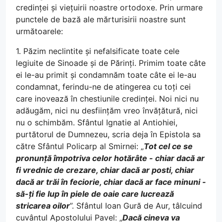
credinței și viețuirii noastre ortodoxe. Prin urmare
punctele de bază ale mărturisirii noastre sunt
următoarele:
1. Păzim neclintite și nefalsificate toate cele
legiuite de Sinoade și de Părinți. Primim toate câte
ei le-au primit și condamnăm toate câte ei le-au
condamnat, ferindu-ne de atingerea cu toți cei
care inovează în chestiunile credinței. Noi nici nu
adăugăm, nici nu desființăm vreo învățătură, nici
nu o schimbăm. Sfântul Ignatie al Antiohiei,
purtătorul de Dumnezeu, scria deja în Epistola sa
către Sfântul Policarp al Smirnei: „
Tot cel ce se
pronunță împotriva celor hotărâte - chiar dacă ar
fi vrednic de crezare, chiar dacă ar posti, chiar
dacă ar trăi în feciorie, chiar dacă ar face minuni -
să-ți fie lup în piele de oaie care lucrează
stricarea oilor
”. Sfântul Ioan Gură de Aur, tâlcuind
cuvântul Apostolului Pavel: „
Dacă cineva va