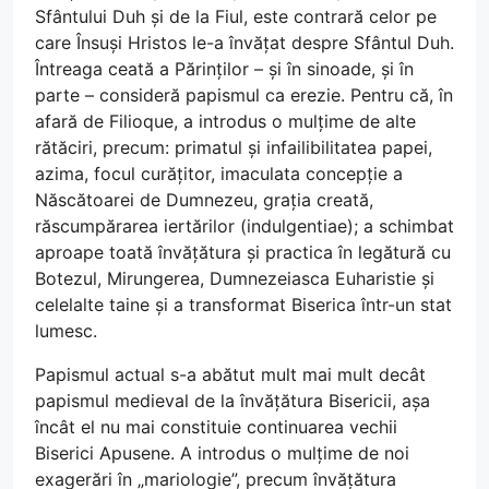
Sfântului Duh și de la Fiul, este contrară celor pe
care Însuși Hristos le-a învățat despre Sfântul Duh.
Întreaga ceată a Părinților – și în sinoade, și în
parte – consideră papismul ca erezie. Pentru că, în
afară de Filioque, a introdus o mulțime de alte
rătăciri, precum: primatul și infailibilitatea papei,
azima, focul curățitor, imaculata concepție a
Născătoarei de Dumnezeu, grația creată,
răscumpărarea iertărilor (indulgentiae); a schimbat
aproape toată învățătura și practica în legătură cu
Botezul, Mirungerea, Dumnezeiasca Euharistie și
celelalte taine și a transformat Biserica într-un stat
lumesc.
Papismul actual s-a abătut mult mai mult decât
papismul medieval de la învățătura Bisericii, așa
încât el nu mai constituie continuarea vechii
Biserici Apusene. A introdus o mulțime de noi
exagerări în „mariologie”, precum învățătura