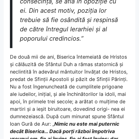
consecință, se află în opoziție cu
ei. Din acest motiv, poziția lor
trebuie să fie osândită și respinsă
de către întregul Ierarhiei și al
poporului credincios.”
De două mii de ani, Biserica întemeiată de Hristos
și călăuzită de Sfântul Duh a rămas statornică și
neclintită în adevărul mântuitor învățat de Hristos,
predat de Sfinții Apostoli și păzit de Sfinții Părinți.
Nu a fost îngenuncheată de cumplitele prigoane
ale iudeilor, inițial, și ale închinătorilor la idoli, mai
apoi, în primele trei secole; a arătat o mulțime de
martiri și a ieșit biruitoare, dovedind origi- nea ei
dumnezeiască. După cum minunat spune Sfântul
Ioan Gură de Aur: „
Nimic nu este mai puternic
decât Biserica… Dacă porți război împotriva
vreunui om, fie ai învins, fie ai fost învins; dar