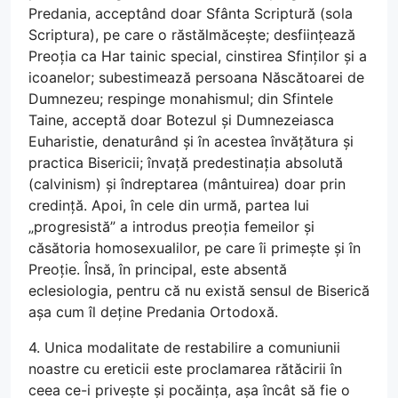
Predania, acceptând doar Sfânta Scriptură (sola
Scriptura), pe care o răstălmăcește; desființează
Preoția ca Har tainic special, cinstirea Sfinților și a
icoanelor; subestimează persoana Născătoarei de
Dumnezeu; respinge monahismul; din Sfintele
Taine, acceptă doar Botezul și Dumnezeiasca
Euharistie, denaturând și în acestea învățătura și
practica Bisericii; învață predestinația absolută
(calvinism) și îndreptarea (mântuirea) doar prin
credință. Apoi, în cele din urmă, partea lui
„progresistă” a introdus preoția femeilor și
căsătoria homosexualilor, pe care îi primește și în
Preoție. Însă, în principal, este absentă
eclesiologia, pentru că nu există sensul de Biserică
așa cum îl deține Predania Ortodoxă.
4. Unica modalitate de restabilire a comuniunii
noastre cu ereticii este proclamarea rătăcirii în
ceea ce-i privește și pocăința, așa încât să fie o