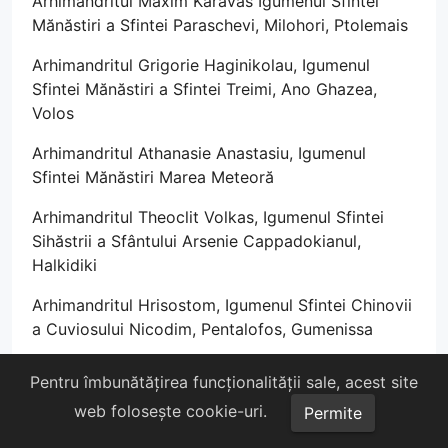
Arhimandritul Maxim Karavas Igumenul Sfintei
Mănăstiri a Sfintei Paraschevi, Milohori, Ptolemais
Arhimandritul Grigorie Haginikolau, Igumenul
Sfintei Mănăstiri a Sfintei Treimi, Ano Ghazea,
Volos
Arhimandritul Athanasie Anastasiu, Igumenul
Sfintei Mănăstiri Marea Meteoră
Arhimandritul Theoclit Volkas, Igumenul Sfintei
Sihăstrii a Sfântului Arsenie Cappadokianul,
Halkidiki
Arhimandritul Hrisostom, Igumenul Sfintei Chinovii
a Cuviosului Nicodim, Pentalofos, Gumenissa
Arhimandritul Theodor Diamantis, Igumenul Sfintei
Pentru îmbunătățirea funcționalității sale, acest site
Mănăstirii Panaghia Molivdoskepasti, Konița
web folosește cookie-uri.
Permite
Arhimandritul Palama Kirillides, Igumenul Sfintei