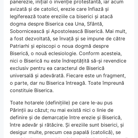
panerezie, inițial o invenție protestantă, iar acum
avizată și de catolici, erezie care înfiază și
legiferează toate ereziile ca biserici și atacă
dogma despre Biserica cea Una, Sfântă,
Sobornicească și Apostolească Biserică. Mai mult,
a fost dezvoltată, se învață și se impune de către
Patriarhi și episcopi o noua dogmă despre
Biserică, o nouă eclesiologie. Conform acesteia,
nici o Biserică nu este îndreptățită să-și revendice
exclusiv pentru ea caracterul de Biserică
universală și adevărată. Fiecare este un fragment,
o parte, dar nu Biserica întreagă. Toate împreună
constituie Biserica.
Toate hotarele (definițiile) pe care le-au pus
Părinții au căzut; nu mai există nici o linie de
definire și de demarcație între erezie și Biserică,
între adevăr și rătăcire. Și ereziile sunt biserici, și
desigur multe, precum cea papală (catolică), se