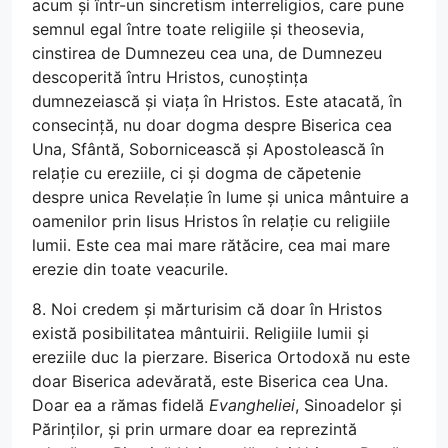
acum și într-un sincretism interreligios, care pune
semnul egal între toate religiile și theosevia,
cinstirea de Dumnezeu cea una, de Dumnezeu
descoperită întru Hristos, cunoștința
dumnezeiască și viața în Hristos. Este atacată, în
consecință, nu doar dogma despre Biserica cea
Una, Sfântă, Sobornicească și Apostolească în
relație cu ereziile, ci și dogma de căpetenie
despre unica Revelație în lume și unica mântuire a
oamenilor prin Iisus Hristos în relație cu religiile
lumii. Este cea mai mare rătăcire, cea mai mare
erezie din toate veacurile.
8. Noi credem și mărturisim că doar în Hristos
există posibilitatea mântuirii. Religiile lumii și
ereziile duc la pierzare. Biserica Ortodoxă nu este
doar Biserica adevărată, este Biserica cea Una.
Doar ea a rămas fidelă
Evangheliei
, Sinoadelor și
Părinților, și prin urmare doar ea reprezintă