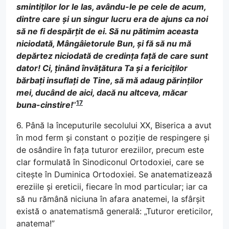
smintiților lor le las, avându-le pe cele de acum,
dintre care și un singur lucru era de ajuns ca noi
să ne fi despărțit de ei. Să nu pătimim aceasta
niciodată, Mângâietorule Bun, și fă să nu mă
depărtez niciodată de credința față de care sunt
dator! Ci, ținând învățătura Ta și a fericiților
bărbați insuflați de Tine, să mă adaug părinților
mei, ducând de aici, dacă nu altceva, măcar
17
buna-cinstire!
”
6. Până la începuturile secolului XX, Biserica a avut
în mod ferm și constant o poziție de respingere și
de osândire în fața tuturor ereziilor, precum este
clar formulată în Sinodiconul Ortodoxiei, care se
citește în Duminica Ortodoxiei. Se anatematizează
ereziile și ereticii, fiecare în mod particular; iar ca
să nu rămână niciuna în afara anatemei, la sfârșit
există o anatematismă generală: „Tuturor ereticilor,
anatema!”