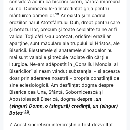
consideră acum ca biserici surori, cărora împreună
cu noi Dumnezeu le-a încredințat grija pentru
19
mântuirea oamenilor.
Ar exista și în cadrul
ereziilor harul Atotsfântului Duh, drept pentru care
și botezul lor, precum și toate celelalte taine ar fi
valide. Toți câți s-au botezat, oricărei erezii ar
aparține, sunt mădulare ale trupului lui Hristos, ale
Bisericii. Blestemele și anatemele sinoadelor nu
mai sunt valabile și trebuie radiate din cărțile
liturgice. Ne-am adăpostit în „Consiliul Mondial al
Bisericilor” și neam vândut substanțial – și aceasta
doar prin aderarea noastră – propria conștiință de
sine eclesiologică. Am desființat dogma despre
Biserica cea Una, Sfântă, Sobornicească și
Apostolească Biserică, dogma despre „
un
(singur) Domn, o (singură) credință, un (singur)
20
Botez
”
.
7. Acest sincretism intercreștin a fost dezvoltat