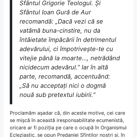
Sfântul Grigorie Teologul. Și
Sfântul Ioan Gură de Aur
recomandă: „Dacă vezi că se
vatămă buna-cinstire, nu da
întâietate împăcării în detrimentul
adevărului, ci împotrivește-te cu
vitejie până la moarte…, netrădând
nicidecum adevărul.” Iar în altă
parte, recomandă, accentuând:
„Să nu acceptați nici o dogmă
nouă sub pretextul iubirii.”
Proclamăm așadar că, din aceste motive, cei care
se mișcă în această iresponsabilitate ecumenistă,
oricare ar fi poziția pe care o ocupă în Organismul
Ecleziastic, se opun Predaniei Sfinților noștri și, în