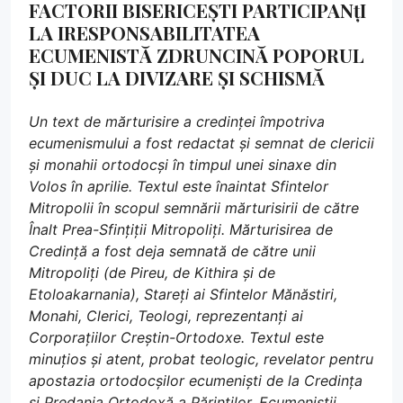
FACTORII BISERICEȘTI PARTICIPANțI
LA IRESPONSABILITATEA
ECUMENISTĂ ZDRUNCINĂ POPORUL
ȘI DUC LA DIVIZARE ȘI SCHISMĂ
Un text de mărturisire a credinței împotriva
ecumenismului a fost redactat și semnat de clericii
și monahii ortodocși în timpul unei sinaxe din
Volos în aprilie. Textul este înaintat Sfintelor
Mitropolii în scopul semnării mărturisirii de către
Înalt Prea-Sfințiții Mitropoliți. Mărturisirea de
Credință a fost deja semnată de către unii
Mitropoliți (de Pireu, de Kithira și de
Etoloakarnania), Stareți ai Sfintelor Mănăstiri,
Monahi, Clerici, Teologi, reprezentanți ai
Corporațiilor Creștin-Ortodoxe. Textul este
minuțios și atent, probat teologic, revelator pentru
apostazia ortodocșilor ecumeniști de la Credința
și Predania Ortodoxă a Părinților. Ecumeniștii