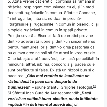
5. Atâta vreme cât ereticii continuă să rămână în
rătăcire, respingem comuniunea cu ei, și în mod
deosebit rugăciunile în comun. Sfintele Canoane,
în întregul lor, interzic nu doar împreună-
liturghisirile și rugăciunile în comun în biserici, ci și
simplele rugăciuni în comun în spații private.
Poziția severă a Bisericii față de eretici provine
dintr-o adevărată iubire și dintr-un sincer interes
pentru mântuirea lor și dintr-o grijă pastorală ca
nu cumva credincioșii să fie atrași în vreo erezie.
Cine iubește arată adevărul, nu-l lasă pe celălalt în
minciună; altfel, iubirea, concordia și pacea cu el
sunt prefăcute și false. Există un război bun și o
pace rea. „
Căci mai vrednic de laudă este un
război decât o pace care desparte de
15
Dumnezeu
!” – spune Sfântul Grigorie Teologul.
Și Sfântul Ioan Gură de Aur recomandă: „
Dacă
vezi că se vatămă buna-cinstire, nu da întâietate
împăcării în detrimentul adevărului, ci