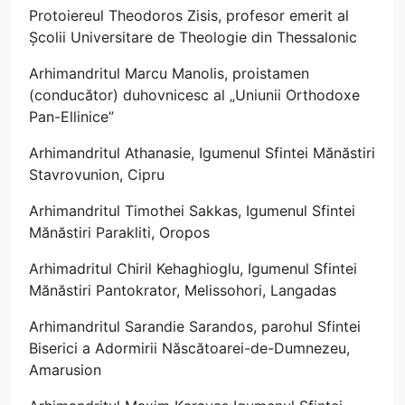
Protoiereul Theodoros Zisis, profesor emerit al
Școlii Universitare de Theologie din Thessalonic
Arhimandritul Marcu Manolis, proistamen
(conducător) duhovnicesc al „Uniunii Orthodoxe
Pan-Ellinice”
Arhimandritul Athanasie, Igumenul Sfintei Mănăstiri
Stavrovunion, Cipru
Arhimandritul Timothei Sakkas, Igumenul Sfintei
Mănăstiri Parakliti, Oropos
Arhimadritul Chiril Kehaghioglu, Igumenul Sfintei
Mănăstiri Pantokrator, Melissohori, Langadas
Arhimandritul Sarandie Sarandos, parohul Sfintei
Biserici a Adormirii Născătoarei-de-Dumnezeu,
Amarusion