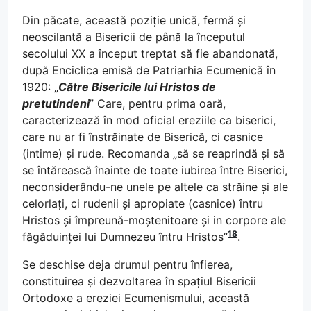
Din păcate, această poziție unică, fermă și
neoscilantă a Bisericii de până la începutul
secolului XX a început treptat să fie abandonată,
după Enciclica emisă de Patriarhia Ecumenică în
1920: „
Către Bisericile lui Hristos de
pretutindeni
” Care, pentru prima oară,
caracterizează în mod oficial ereziile ca biserici,
care nu ar fi înstrăinate de Biserică, ci casnice
(intime) și rude. Recomanda „să se reaprindă și să
se întărească înainte de toate iubirea între Biserici,
neconsiderându-ne unele pe altele ca străine și ale
celorlați, ci rudenii și apropiate (casnice) întru
Hristos și împreună-moștenitoare și in corpore ale
18
făgăduinței lui Dumnezeu întru Hristos”
.
Se deschise deja drumul pentru înfierea,
constituirea și dezvoltarea în spațiul Bisericii
Ortodoxe a ereziei Ecumenismului, această