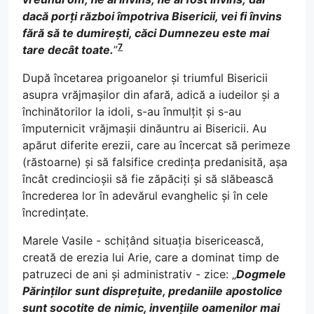
dacă porți război împotriva Bisericii, vei fi învins
fără să te dumirești, căci Dumnezeu este mai
7
tare decât toate.
”
După încetarea prigoanelor și triumful Bisericii
asupra vrăjmașilor din afară, adică a iudeilor și a
închinătorilor la idoli, s-au înmulțit și s-au
împuternicit vrăjmașii dinăuntru ai Bisericii. Au
apărut diferite erezii, care au încercat să perimeze
(răstoarne) și să falsifice credința predanisită, așa
încât credincioșii să fie zăpăciți și să slăbească
încrederea lor în adevărul evanghelic și în cele
încredințate.
Marele Vasile - schițând situația bisericească,
creată de erezia lui Arie, care a dominat timp de
patruzeci de ani și administrativ - zice: „
Dogmele
Părinților sunt disprețuite, predaniile apostolice
sunt socotite de nimic, invențiile oamenilor mai