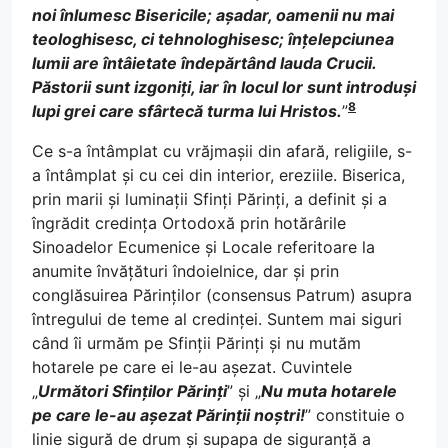
noi înlumesc Bisericile; așadar, oamenii nu mai
teologhisesc, ci tehnologhisesc; înțelepciunea
lumii are întâietate îndepărtând lauda Crucii.
Păstorii sunt izgoniți, iar în locul lor sunt introduși
8
lupi grei care sfârtecă turma lui Hristos.
”
Ce s-a întâmplat cu vrăjmașii din afară, religiile, s-
a întâmplat și cu cei din interior, ereziile. Biserica,
prin marii și luminații Sfinți Părinți, a definit și a
îngrădit credința Ortodoxă prin hotărârile
Sinoadelor Ecumenice și Locale referitoare la
anumite învățături îndoielnice, dar și prin
conglăsuirea Părinților (consensus Patrum) asupra
întregului de teme al credinței. Suntem mai siguri
când îi urmăm pe Sfinții Părinți și nu mutăm
hotarele pe care ei le-au așezat. Cuvintele
„
Următori Sfinților Părinți
” și „
Nu muta hotarele
pe care le-au așezat Părinții noștri!
” constituie o
linie sigură de drum și supapa de siguranță a