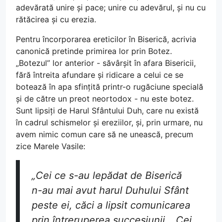
adevărată unire și pace; unire cu adevărul, și nu cu
rătăcirea și cu erezia.
Pentru încorporarea ereticilor în Biserică, acrivia
canonică pretinde primirea lor prin Botez.
„Botezul” lor anterior - săvârșit în afara Bisericii,
fără întreita afundare și ridicare a celui ce se
botează în apa sfințită printr-o rugăciune specială
și de către un preot neortodox - nu este botez.
Sunt lipsiți de Harul Sfântului Duh, care nu există
în cadrul schismelor și ereziilor, și, prin urmare, nu
avem nimic comun care să ne unească, precum
zice Marele Vasile:
„Cei ce s-au lepădat de Biserică
n-au mai avut harul Duhului Sfânt
peste ei, căci a lipsit comunicarea
prin întreruperea succesiunii… Cei