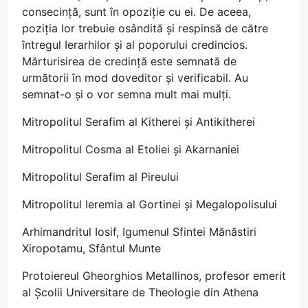
consecință, sunt în opoziție cu ei. De aceea,
poziția lor trebuie osândită și respinsă de către
întregul Ierarhilor și al poporului credincios.
Mărturisirea de credință este semnată de
următorii în mod doveditor și verificabil. Au
semnat-o și o vor semna mult mai mulți.
Mitropolitul Serafim al Kitherei și Antikitherei
Mitropolitul Cosma al Etoliei și Akarnaniei
Mitropolitul Serafim al Pireului
Mitropolitul Ieremia al Gortinei și Megalopolisului
Arhimandritul Iosif, Igumenul Sfintei Mănăstiri
Xiropotamu, Sfântul Munte
Protoiereul Gheorghios Metallinos, profesor emerit
al Școlii Universitare de Theologie din Athena