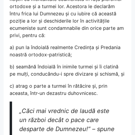
ortodoxe și a turmei lor. Acestora le declarăm
întru frica lui Dumnezeu și cu iubire că această
poziție a lor și deschiderile lor în activitățile
ecumeniste sunt condamnabile din orice parte am
privi, pentru că:
a) pun la îndoială realmente Credința și Predania
noastră ortodox-patristică;
b) seamănă îndoială în inimile turmei și îi clatină
pe mulți, conducându-i spre divizare și schismă, și
c) atrag o parte a turmei în rătăcire și, prin
aceasta, într-un dezastru duhovnicesc.
„Căci mai vrednic de laudă este
un război decât o pace care
desparte de Dumnezeu!” – spune