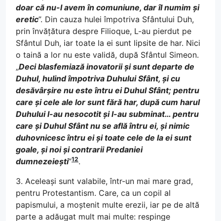
doar că nu-l avem în comuniune, dar îl numim și
eretic
”. Din cauza hulei împotriva Sfântului Duh,
prin învățătura despre Filioque, L-au pierdut pe
Sfântul Duh, iar toate la ei sunt lipsite de har. Nici
o taină a lor nu este validă, după Sfântul Simeon.
„
Deci blasfemiază inovatorii și sunt departe de
Duhul, hulind împotriva Duhului Sfânt, și cu
desăvârșire nu este întru ei Duhul Sfânt; pentru
care și cele ale lor sunt fără har, după cum harul
Duhului l-au nesocotit și l-au subminat… pentru
care și Duhul Sfânt nu se află întru ei, și nimic
duhovnicesc întru ei și toate cele de la ei sunt
goale, și noi și contrarii Predaniei
12
dumnezeiești
”
.
3. Aceleași sunt valabile, într-un mai mare grad,
pentru Protestantism. Care, ca un copil al
papismului, a moștenit multe erezii, iar pe de altă
parte a adăugat mult mai multe: respinge