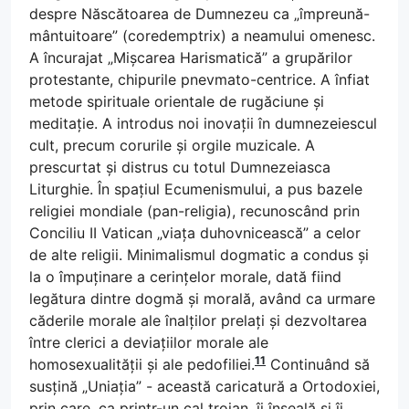
despre Născătoarea de Dumnezeu ca „împreună-
mântuitoare” (coredemptrix) a neamului omenesc.
A încurajat „Mișcarea Harismatică” a grupărilor
protestante, chipurile pnevmato-centrice. A înfiat
metode spirituale orientale de rugăciune și
meditație. A introdus noi inovații în dumnezeiescul
cult, precum corurile și orgile muzicale. A
prescurtat și distrus cu totul Dumnezeiasca
Liturghie. În spațiul Ecumenismului, a pus bazele
religiei mondiale (pan-religia), recunoscând prin
Conciliu II Vatican „viața duhovnicească” a celor
de alte religii. Minimalismul dogmatic a condus și
la o împuținare a cerințelor morale, dată fiind
legătura dintre dogmă și morală, având ca urmare
căderile morale ale înalților prelați și dezvoltarea
între clerici a deviațiilor morale ale
11
homosexualității și ale pedofiliei.
Continuând să
susțină „Uniația” - această caricatură a Ortodoxiei,
prin care, ca printr-un cal troian, îi înșeală și îi