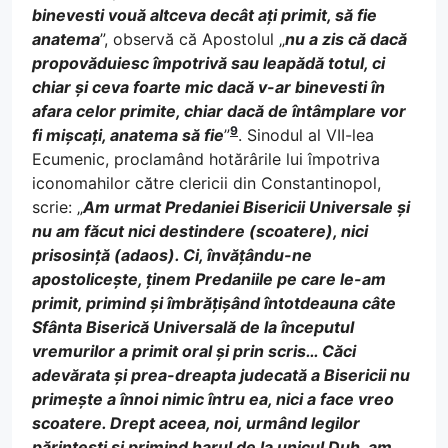
binevesti vouă altceva decât ați primit, să fie
anatema
”, observă că Apostolul „
nu a zis că dacă
propovăduiesc împotrivă sau leapădă totul, ci
chiar și ceva foarte mic dacă v-ar binevesti în
afara celor primite, chiar dacă de întâmplare vor
9
fi mișcați, anatema să fie
”
. Sinodul al VII-lea
Ecumenic, proclamând hotărârile lui împotriva
iconomahilor către clericii din Constantinopol,
scrie: „
Am urmat Predaniei Bisericii Universale și
nu am făcut nici destindere (scoatere), nici
prisosință (adaos). Ci, învățându-ne
apostolicește, ținem Predaniile pe care le-am
primit, primind și îmbrățișând întotdeauna câte
Sfânta Biserică Universală de la începutul
vremurilor a primit oral și prin scris… Căci
adevărata și prea-dreapta judecată a Bisericii nu
primește a înnoi nimic întru ea, nici a face vreo
scoatere. Drept aceea, noi, urmând legilor
părintești și primind harul de la unicul Duh, am