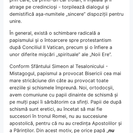
atrage pe credincioși - torpilează dialogul și
demistifică așa-numitele „sincere” dispoziții pentru
unire.
În general, există o schimbare radicală a
papismului și o întoarcere spre protestantism
după Conciliul II Vatican, precum și o înfiere a
unor diferite mișcări „spirituale” ale „Noii Ere”.
Conform Sfântului Simeon al Tesalonicului -
Mistagogul, papismul a provocat Bisericii cea mai
mare stricăciune din câte au provocat toate
ereziile și schismele împreună. Noi, ortodocșii,
avem comuniune cu papii dinainte de schismă și
pe mulți papi îi sărbătorim ca sfinți. Papii de după
schismă sunt eretici, au încetat să mai fie
succesori în tronul Romei, nu au succesiune
apostolică, pentru că nu au credința Apostolilor și
a Părinților. Din acest motiv, pe orice papă „
nu