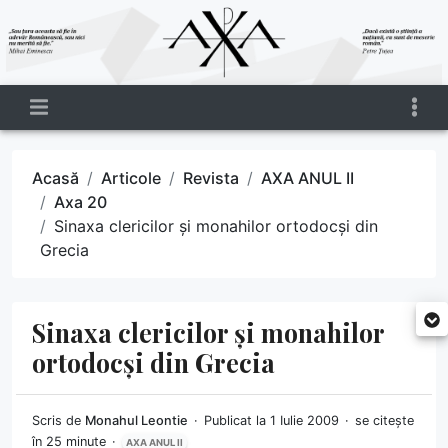
Acasă
Articole
Revista
AXA ANUL II
Axa 20
Sinaxa clericilor și monahilor ortodocși din
Grecia
Sinaxa clericilor și monahilor
ortodocși din Grecia
Scris de
Monahul Leontie
Publicat la 1 Iulie 2009
se citește
în 25 minute
AXA ANUL II