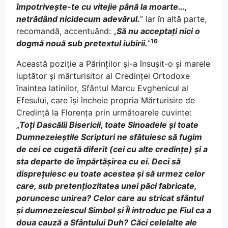
împotrivește-te cu vitejie până la moarte…,
netrădând nicidecum adevărul.
” Iar în altă parte,
recomandă, accentuând: „
Să nu acceptați nici o
16
dogmă nouă sub pretextul iubirii.
”
Această poziție a Părinților și-a însușit-o și marele
luptător și mărturisitor al Credinței Ortodoxe
înaintea latinilor, Sfântul Marcu Evghenicul al
Efesului, care își încheie propria Mărturisire de
Credință la Florența prin următoarele cuvinte:
„
Toți Dascălii Bisericii, toate Sinoadele și toate
Dumnezeieștile Scripturi ne sfătuiesc să fugim
de cei ce cugetă diferit (cei cu alte credințe) și a
sta departe de împărtășirea cu ei. Deci să
disprețuiesc eu toate acestea și să urmez celor
care, sub pretențiozitatea unei păci fabricate,
poruncesc unirea? Celor care au stricat sfântul
și dumnezeiescul Simbol și Îl introduc pe Fiul ca a
doua cauză a Sfântului Duh? Căci celelalte ale