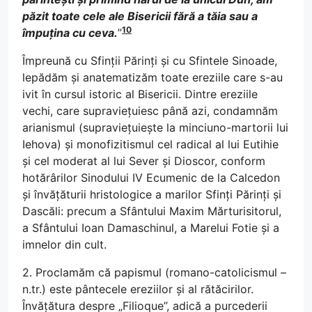
păzit toate cele ale Bisericii fără a tăia sau a
10
împuțina cu ceva.
”
Împreună cu Sfinții Părinți și cu Sfintele Sinoade,
lepădăm și anatematizăm toate ereziile care s-au
ivit în cursul istoric al Bisericii. Dintre ereziile
vechi, care supraviețuiesc până azi, condamnăm
arianismul (supraviețuiește la minciuno-martorii lui
Iehova) și monofizitismul cel radical al lui Eutihie
și cel moderat al lui Sever și Dioscor, conform
hotărârilor Sinodului IV Ecumenic de la Calcedon
și învățăturii hristologice a marilor Sfinți Părinți și
Dascăli: precum a Sfântului Maxim Mărturisitorul,
a Sfântului Ioan Damaschinul, a Marelui Fotie și a
imnelor din cult.
2. Proclamăm că papismul (romano-catolicismul –
n.tr.) este pântecele ereziilor și al rătăcirilor.
Învățătura despre „Filioque”, adică a purcederii