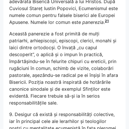
adevărata Biserică Universală a lui Hristos. După
Cuviosul Stareț Iustin Popovici, Ecumenismul este
numele comun pentru falsele biserici ale Europei
21
Apusene. Numele lor comun este
panerezia
.
Această panerezie a fost primită de mulți
patriarhi, arhiepiscopi, episcopi, clerici, monahi și
laici dintre ortodocși. O învață „cu capul
descoperit”, o aplică și o impun în practică,
împărtășindu-se în felurite chipuri cu ereticii, prin
rugăciuni în comun, schimb de vizite, colaborări
pastorale, așezându-se radical pe ei înșiși în afara
Bisericii. Poziția noastră inspirată de hotărârile
canonice sinodale și de exemplul Sfinților este
evidentă. Fiecare trebuie să-și ia în serios
responsabilitățile sale.
9. Desigur că există și responsabilități colective,
iar în principal cele ale Ierarhilor și teologilor
noștri cu mentalitate ecumenistă în fața pleromei