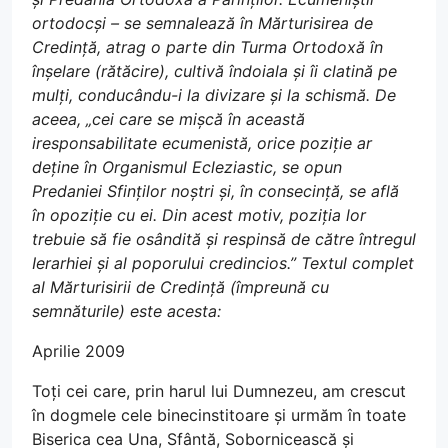
ortodocși – se semnalează în Mărturisirea de
Credință, atrag o parte din Turma Ortodoxă în
înșelare (rătăcire), cultivă îndoiala și îi clatină pe
mulți, conducându-i la divizare și la schismă. De
aceea, „cei care se mișcă în această
iresponsabilitate ecumenistă, orice poziție ar
deține în Organismul Ecleziastic, se opun
Predaniei Sfinților noștri și, în consecință, se află
în opoziție cu ei. Din acest motiv, poziția lor
trebuie să fie osândită și respinsă de către întregul
Ierarhiei și al poporului credincios.” Textul complet
al Mărturisirii de Credință (împreună cu
semnăturile) este acesta:
Aprilie 2009
Toți cei care, prin harul lui Dumnezeu, am crescut
în dogmele cele binecinstitoare și urmăm în toate
Biserica cea Una, Sfântă, Sobornicească și