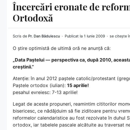
Încercări eronate de reform
Ortodoxă
Scris de
Pr. Dan Bădulescu
Publicat la 1 Iunie 2009
se citește 
O știre optimistă de ultimă oră ne anunță că:
„Data Paștelui — perspectiva ca, după 2010, aceasta
creștinii.”
Atenție: în anul 2012 paștele catolic/protestant (gregor
Paștele ortodox (iulian):
15 aprilie!
pesahul evreiesc: 7-13 aprilie!
Legat de aceste propuneri, reamintim cititorilor mome
bisericesc, ce nădăjduim să fie ziditoare pentru vremu
reformelor calendaristice au fost rezolvate în duhul Sf
ortodox, iar tabelele pascale alcătuite au traversat n