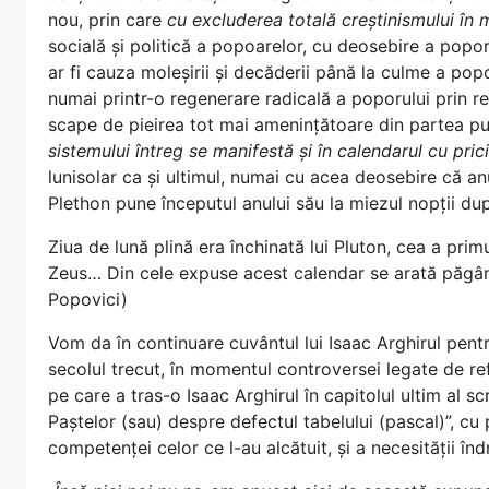
nou, prin care
cu excluderea totală creștinismului în
socială și politică a popoarelor, cu deosebire a popor
ar fi cauza moleșirii și decăderii până la culme a popor
numai printr-o regenerare radicală a poporului prin r
scape de pieirea tot mai amenințătoare din partea pu
sistemului întreg se manifestă și în calendarul cu pric
lunisolar ca și ultimul, numai cu acea deosebire că an
Plethon pune începutul anului său la miezul nopții du
Ziua de lună plină era închinată lui Pluton, cea a primu
Zeus… Din cele expuse acest calendar se arată păgân 
Popovici)
Vom da în continuare cuvântul lui Isaac Arghirul pent
secolul trecut, în momentul controversei legate de re
pe care a tras-o Isaac Arghirul în capitolul ultim al scr
Paștelor (sau) despre defectul tabelului (pascal)”, cu p
competenței celor ce l-au alcătuit, și a necesității îndr