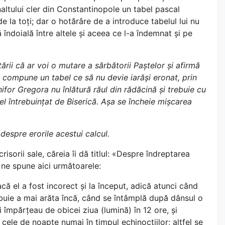
naltului cler din Constantinopole un tabel pascal
de la toți; dar o hotărâre de a introduce tabelul lui nu
ă îndoială între altele și aceea ce l-a îndemnat și pe
tării că ar voi o mutare a sărbătorii Paștelor și afirmă
 compune un tabel ce să nu devie iarăși eronat, prin
ifor Gregora nu înlătură răul din rădăcină și trebuie cu
cel întrebuințat de Biserică. Așa se încheie mișcarea
 despre erorile acestui calcul.
crisorii sale, căreia îi dă titlul: «Despre îndreptarea
 ne spune aici următoarele:
că el a fost incorect și la început, adică atunci când
buie a mai arăta încă, când se întâmplă după dânsul o
 împărțeau de obicei ziua (lumină) în 12 ore, și
 cele de noapte numai în timpul echinocțiilor; altfel se