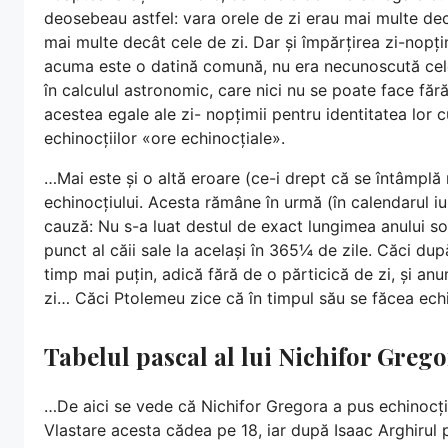
deosebeau astfel: vara orele de zi erau mai multe dec
mai multe decât cele de zi. Dar și împărțirea zi-nopț
acuma este o datină comună, nu era necunoscută celor
în calculul astronomic, care nici nu se poate face făr
acestea egale ale zi- nopțimii pentru identitatea lor c
echinocțiilor «ore echinocțiale».
…Mai este și o altă eroare (ce-i drept că se întâmplă m
echinocțiului. Acesta rămâne în urmă (în calendarul i
cauză: Nu s-a luat destul de exact lungimea anului so
punct al căii sale la același în 365¼ de zile. Căci după
timp mai puțin, adică fără de o părticică de zi, și a
zi… Căci Ptolemeu zice că în timpul său se făcea ech
Tabelul pascal al lui Nichifor Greg
…De aici se vede că Nichifor Gregora a pus echinocți
Vlastare acesta cădea pe 18, iar după Isaac Arghirul