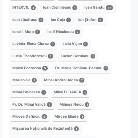
INTERVIU
Ioan Cișmileanu
Ioan Gându
1
1
22
Ioan Lăcătușu
Ion Coja
Ion Ștefan
1
1
2
Ionel I. Moța
Iosif Niculescu
1
2
Lavinia-Elena Ciurez
Liviu Vișan
1
1
Lucia Theodorescu
Lucian Cornianu
3
1
Maica Ecaterina
Dr. Maria Cobianu-Băcanu
5
1
Marian Ilie
Mihai Andrei Aldea
1
2
Mihai Eminescu
Mihai FLOAREA
1
1
Pr. Dr. Mihai Valică
Mihnea Neicu
7
1
Mircea Dafinoiu
Mircea Eliade
2
1
Mișcarea Națională de Rezistență
1