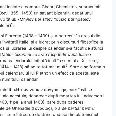
de mai înainte a compus Gheorj Ghemistos, supranumit
ων 1355- 1450) un savant bizantin, dedat unui
sub titlul: «Μηνων και ετων ταξεις και ημερων
1
lelor)
.
 și Florența (1438 - 1439) și a petrecut în orașul din
vățații Italiei și a lucrat prin discursuri filosofice la
că și lucrarea lui despre calendar s-a făcut de atunci
ățaților bizantini ce s-au răspândit după luarea
ma calendarului inițiată încă în secolul al XIII-lea și
2
(1414 - 1418) să agite tot mai mult
. Spre a se forma o
i calendarului lui Plethon un efect ca acesta, este
 numitului calendar.
ui amintit: «H των νόμων συγγραφή», care însă se
i ale acestuia, deoarece după moartea lui, adversarul
1400, † pe la anul 1460), care după căderea
ele de Ghenadie (Γενάδιος),
o arse parțial pentru
un sistem întreg de doctrine deduse din platonismul