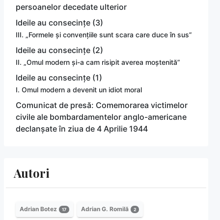
persoanelor decedate ulterior
Ideile au consecințe (3)
III. „Formele și convențiile sunt scara care duce în sus”
Ideile au consecințe (2)
II. „Omul modern și-a cam risipit averea moștenită”
Ideile au consecințe (1)
I. Omul modern a devenit un idiot moral
Comunicat de presă: Comemorarea victimelor
civile ale bombardamentelor anglo-americane
declanșate în ziua de 4 Aprilie 1944
Autori
Adrian Botez
Adrian G. Romilă
17
2