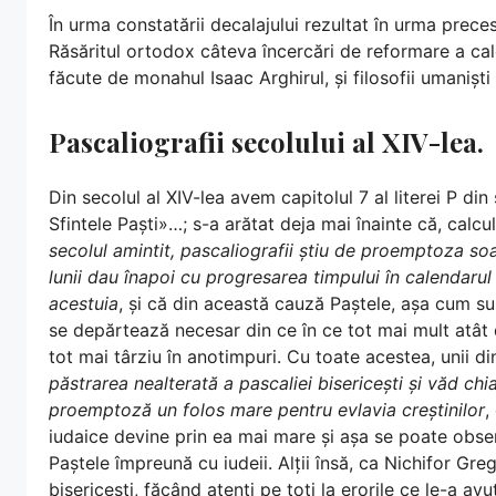
În urma constatării decalajului rezultat în urma precesi
Răsăritul ortodox câteva încercări de reformare a cal
făcute de monahul Isaac Arghirul, și filosofii umanișt
Pascaliografii secolului al XIV-lea.
Din secolul al XIV-lea avem capitolul 7 al literei P di
Sfintele Paști»…; s-a arătat deja mai înainte că, calcu
secolul amintit, pascaliografii știu de proemptoza soare
lunii dau înapoi cu progresarea timpului în calendarul 
acestuia
, și că din această cauză Paștele, așa cum sunt
se depărtează necesar din ce în ce tot mai mult atât 
tot mai târziu în anotimpuri. Cu toate acestea, unii din
păstrarea nealterată a pascaliei bisericești și văd ch
proemptoză un folos mare pentru evlavia creștinilor
,
iudaice devine prin ea mai mare și așa se poate obse
Paștele împreună cu iudeii. Alții însă, ca Nichifor Gre
bisericești, făcând atenți pe toți la erorile ce le-a a