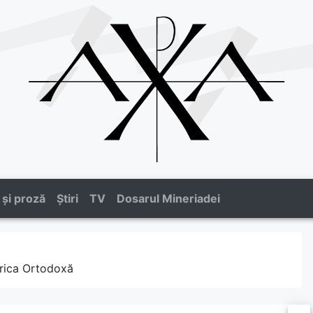
 și proză
Știri
TV
Dosarul Mineriadei
erica Ortodoxă