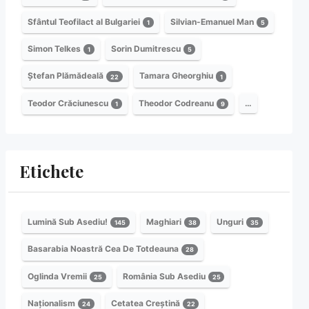
Sfântul Teofilact al Bulgariei
Silvian-Emanuel Man
1
5
Simon Telkes
Sorin Dumitrescu
1
5
Ștefan Plămădeală
Tamara Gheorghiu
22
1
Teodor Crăciunescu
Theodor Codreanu
…
1
9
Etichete
Lumină Sub Asediu!
Maghiari
Unguri
145
38
35
Basarabia Noastră Cea De Totdeauna
28
Oglinda Vremii
România Sub Asediu
25
25
Naționalism
Cetatea Creștină
24
22