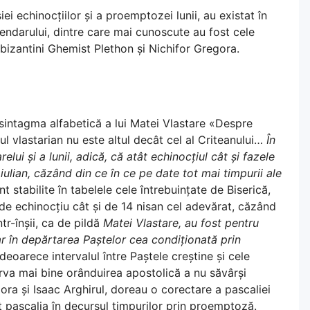
ei echinocțiilor și a proemptozei lunii, au existat în
endarului, dintre care mai cunoscute au fost cele
i bizantini Ghemist Plethon și Nichifor Gregora.
n sintagma alfabetică a lui Matei Vlastare «Despre
lul vlastarian nu este altul decât cel al Criteanului…
În
lui și a lunii, adică, că atât echinocțiul cât și fazele
iulian, căzând din ce în ce pe date tot mai timpurii ale
 stabilite în tabelele cele întrebuințate de Biserică,
de echinocțiu cât și de 14 nisan cel adevărat, căzând
tr-înșii, ca de pildă
Matei Vlastare, au fost pentru
iar în depărtarea Paștelor cea condiționată prin
 deoarece intervalul între Paștele creștine și cele
rva mai bine orânduirea apostolică a nu săvârși
gora și Isaac Arghirul, doreau o corectare a pascaliei
vut pascalia în decursul timpurilor prin proemptoză.