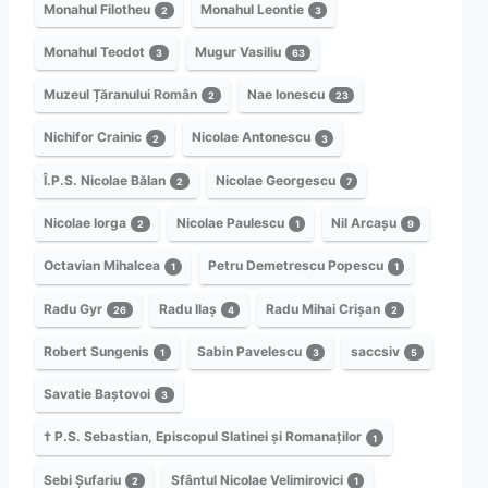
Monahul Filotheu
Monahul Leontie
2
3
Monahul Teodot
Mugur Vasiliu
3
63
Muzeul Țăranului Român
Nae Ionescu
2
23
Nichifor Crainic
Nicolae Antonescu
2
3
Î.P.S. Nicolae Bălan
Nicolae Georgescu
2
7
Nicolae Iorga
Nicolae Paulescu
Nil Arcașu
2
1
9
Octavian Mihalcea
Petru Demetrescu Popescu
1
1
Radu Gyr
Radu Ilaș
Radu Mihai Crișan
26
4
2
Robert Sungenis
Sabin Pavelescu
saccsiv
1
3
5
Savatie Baștovoi
3
† P.S. Sebastian, Episcopul Slatinei și Romanaților
1
Sebi Șufariu
Sfântul Nicolae Velimirovici
2
1