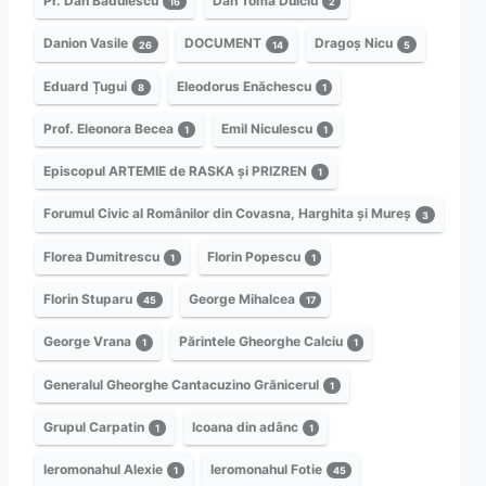
Pr. Dan Bădulescu
Dan Toma Dulciu
16
2
Danion Vasile
DOCUMENT
Dragoș Nicu
26
14
5
Eduard Țugui
Eleodorus Enăchescu
8
1
Prof. Eleonora Becea
Emil Niculescu
1
1
Episcopul ARTEMIE de RASKA și PRIZREN
1
Forumul Civic al Românilor din Covasna, Harghita și Mureș
3
Florea Dumitrescu
Florin Popescu
1
1
Florin Stuparu
George Mihalcea
45
17
George Vrana
Părintele Gheorghe Calciu
1
1
Generalul Gheorghe Cantacuzino Grănicerul
1
Grupul Carpatin
Icoana din adânc
1
1
Ieromonahul Alexie
Ieromonahul Fotie
1
45