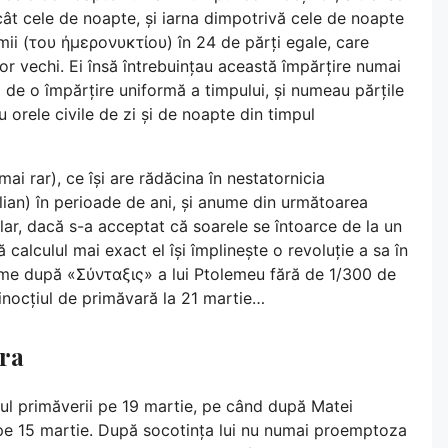
ât cele de noapte, și iarna dimpotrivă cele de noapte
imii (του ήμερονυκτίου) în 24 de părți egale, care
 vechi. Ei însă întrebuințau această împărțire numai
ă de o împărțire uniformă a timpului, și numeau părțile
u orele civile de zi și de noapte din timpul
ai rar), ce își are rădăcina în nestatornicia
ulian) în perioade de ani, și anume din următoarea
lar, dacă s-a acceptat că soarele se întoarce de la un
 calculul mai exact el își împlinește o revoluție a sa în
nume după «Σύνταξις» a lui Ptolemeu fără de 1/300 de
inocțiul de primăvară la 21 martie…
ora
ul primăverii pe 19 martie, pe când după Matei
 pe 15 martie. După socotința lui nu numai proemptoza