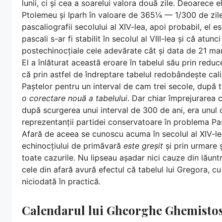
lunii, ci și cea a soarelui valora două zile. Deoarece
Ptolemeu și Iparh în valoare de 365¼ — 1/300 de zile 
pascaliografii secolului al XIV-lea, apoi probabil, el es
pascali s-ar fi stabilit în secolul al VIII-lea și că atunc
postechinocțiale cele adevărate cât și data de 21 ma
El a înlăturat această eroare în tabelul său prin reduc
că prin astfel de îndreptare tabelul redobândește calit
Paștelor pentru un interval de cam trei secole, după 
o corectare nouă a tabelului
. Dar chiar împrejurarea c
după scurgerea unui interval de 300 de ani, era unul d
reprezentanții partidei conservatoare în problema Pa
Afară de aceea se cunoscu acuma în secolul al XIV-lea 
echinocțiului de primăvară
este greșit
și prin urmare ș
toate cazurile. Nu lipseau așadar nici cauze din lăun
cele din afară avură efectul că tabelul lui Gregora, cu
niciodată în practică.
Calendarul lui Gheorghe Ghemisto