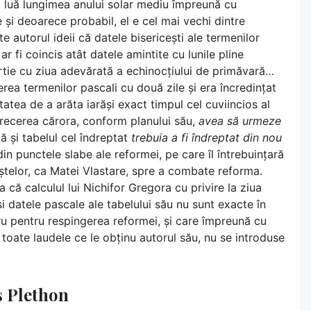
 el luă lungimea anului solar mediu împreună cu
și deoarece probabil, el e cel mai vechi dintre
te autorul ideii că datele bisericești ale termenilor
i ar fi coincis atât datele amintite cu lunile pline
rtie cu ziua adevărată a echinocțiului de primăvară…
erea termenilor pascali cu două zile și era încredințat
atea de a arăta iarăși exact timpul cel cuviincios al
trecerea cărora, conform planului său,
avea să urmeze
ă și tabelul cel îndreptat
trebuia a fi îndreptat din nou
in punctele slabe ale reformei, pe care îl întrebuințară
ștelor, ca Matei Vlastare, spre a combate reforma.
că calculul lui Nichifor Gregora cu privire la ziua
i datele pascale ale tabelului său nu sunt exacte în
tru pentru respingerea reformei, și care împreună cu
 toate laudele ce le obținu autorul său, nu se introduse
s Plethon