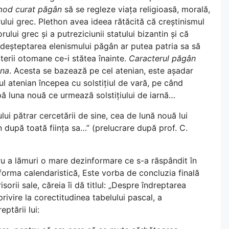
 mod curat păgân
să se regleze viața religioasă, morală,
ului grec. Plethon avea ideea rătăcită că creștinismul
ului grec și a putreziciunii statului bizantin și că
edeșteptarea elenismului păgân ar putea patria sa să
terii otomane ce-i stătea înainte.
Caracterul păgân
ina
. Acesta se bazează pe cel atenian, este așadar
ul atenian începea cu solstițiul de vară, pe când
pă luna nouă ce urmează solstițiului de iarnă…
lui pătrar cercetării de sine, cea de lună nouă lui
după toată ființa sa…” (prelucrare după prof. C.
ru a lămuri o mare dezinformare ce s-a răspândit în
forma calendaristică, Este vorba de concluzia finală
isorii sale, căreia îi dă titlul: „Despre îndreptarea
rivire la corectitudinea tabelului pascal, a
eptării lui: