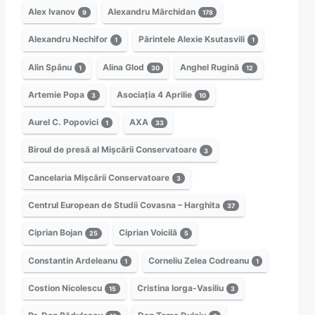
Alex Ivanov
Alexandru Mărchidan
9
178
Alexandru Nechifor
Părintele Alexie Ksutasvili
1
1
Alin Spânu
Alina Glod
Anghel Rugină
1
30
12
Artemie Popa
Asociația 4 Aprilie
3
10
Aurel C. Popovici
AXA
1
33
Biroul de presă al Mișcării Conservatoare
3
Cancelaria Mișcării Conservatoare
3
Centrul European de Studii Covasna – Harghita
37
Ciprian Bojan
Ciprian Voicilă
25
5
Constantin Ardeleanu
Corneliu Zelea Codreanu
1
1
Costion Nicolescu
Cristina Iorga-Vasiliu
15
3