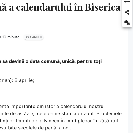
ă a calendarului în Biserica
în 19 minute
AXA ANUL II
 să devină o dată comună, unică, pentru toți
ian): 8 aprilie;
nte importante din istoria calendarului nostru
rile de astăzi și cele ce ne stau la orizont. Problemele
inților Părinți de la Niceea în mod plenar în Răsăritul
eștirbite secolele de până la noi…