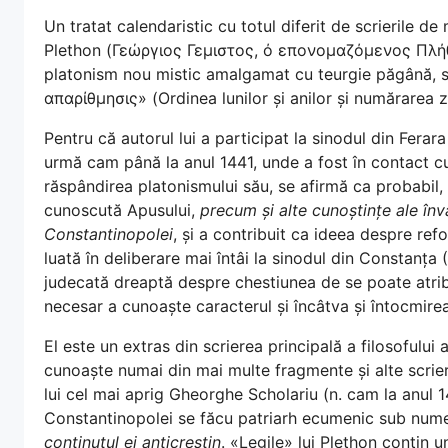
Un tratat calendaristic cu totul diferit de scrierile 
Plethon (Γεώργιος Γεμιστος, ό επονομαζόμενος Πλήθ
platonism nou mistic amalgamat cu teurgie păgână, 
απαρίθμησις» (Ordinea lunilor și anilor și numărarea zi
Pentru că autorul lui a participat la sinodul din Ferara
urmă cam până la anul 1441, unde a fost în contact cu în
răspândirea platonismului său, se afirmă ca probabil, 
cunoscută Apusului,
precum și alte cunoștințe ale înv
Constantinopolei
, și a contribuit ca ideea despre refor
luată în deliberare mai întâi la sinodul din Constanța 
judecată dreaptă despre chestiunea de se poate atribu
necesar a cunoaște caracterul și încâtva și întocmirea
El este un extras din scrierea principală a filosoful
cunoaște numai din mai multe fragmente și alte scrier
lui cel mai aprig Gheorghe Scholariu (n. cam la anul 
Constantinopolei se făcu patriarh ecumenic sub num
conținutul ei anticreștin
. «Legile» lui Plethon conțin 