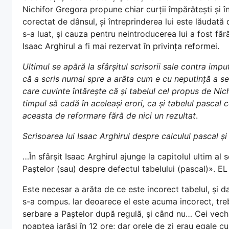
Nichifor Gregora propune chiar curții împărătești și î
corectat de dânsul, și întreprinderea lui este lăudată 
s-a luat, și cauza pentru neintroducerea lui a fost făr
Isaac Arghirul a fi mai rezervat în privința reformei.
Ultimul se apără la sfârșitul scrisorii sale contra impu
că a scris numai spre a arăta cum e cu neputință a se
care cuvinte întărește că și tabelul cel propus de Nich
timpul să cadă în aceleași erori, ca și tabelul pascal 
aceasta de reformare fără de nici un rezultat
.
Scrisoarea lui Isaac Arghirul despre calculul pascal și
…În sfârșit Isaac Arghirul ajunge la capitolul ultim al s
Paștelor (sau) despre defectul tabelului (pascal)». EL
Este necesar a arăta de ce este incorect tabelul, și da
s-a compus. Iar deoarece el este acuma incorect, tre
serbare a Paștelor după regulă, și când nu… Cei vechi
noaptea iarăși în 12 ore; dar orele de zi erau egale cu