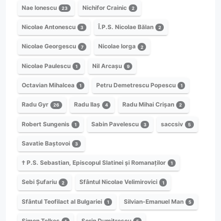
Nae Ionescu
Nichifor Crainic
23
2
Nicolae Antonescu
Î.P.S. Nicolae Bălan
3
2
Nicolae Georgescu
Nicolae Iorga
7
2
Nicolae Paulescu
Nil Arcașu
1
9
Octavian Mihalcea
Petru Demetrescu Popescu
1
1
Radu Gyr
Radu Ilaș
Radu Mihai Crișan
26
4
2
Robert Sungenis
Sabin Pavelescu
saccsiv
1
3
5
Savatie Baștovoi
3
† P.S. Sebastian, Episcopul Slatinei și Romanaților
1
Sebi Șufariu
Sfântul Nicolae Velimirovici
2
1
Sfântul Teofilact al Bulgariei
Silvian-Emanuel Man
1
5
Simon Telkes
Sorin Dumitrescu