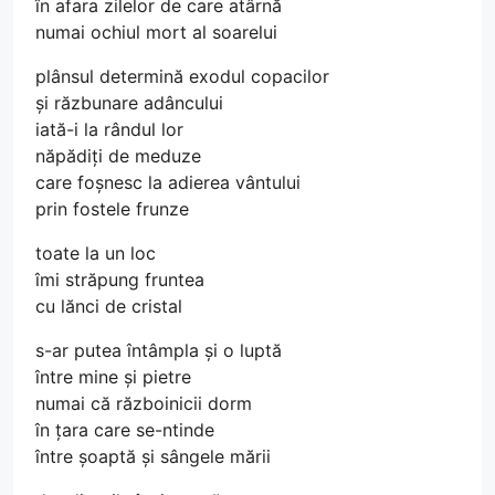
în afara zilelor de care atârnă
numai ochiul mort al soarelui
plânsul determină exodul copacilor
și răzbunare adâncului
iată-i la rândul lor
năpădiți de meduze
care foșnesc la adierea vântului
prin fostele frunze
toate la un loc
îmi străpung fruntea
cu lănci de cristal
s-ar putea întâmpla și o luptă
între mine și pietre
numai că războinicii dorm
în țara care se-ntinde
între șoaptă și sângele mării