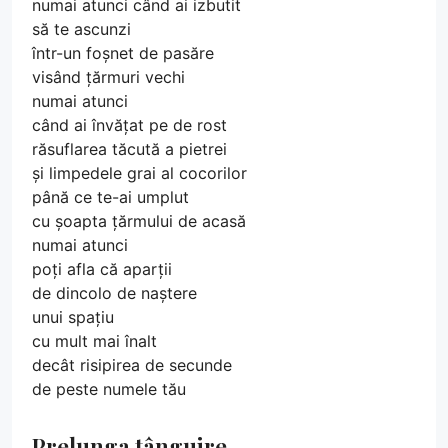
numai atunci când ai izbutit
să te ascunzi
într-un foșnet de pasăre
visând țărmuri vechi
numai atunci
când ai învățat pe de rost
răsuflarea tăcută a pietrei
și limpedele grai al cocorilor
până ce te-ai umplut
cu șoapta țărmului de acasă
numai atunci
poți afla că aparții
de dincolo de naștere
unui spațiu
cu mult mai înalt
decât risipirea de secunde
de peste numele tău
Prelunga tânguire