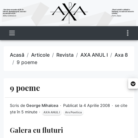
Acasă
Articole
Revista
AXA ANUL I
Axa 8
9 poeme
9 poeme
Scris de
George Mihalcea
Publicat la 4 Aprilie 2008
se cite
ște în 5 minute
AXA ANUL I
Ars Poetica
Galera cu fluturi