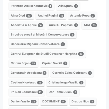
Părintele Alexie Ksutasvili
Alin Spânu
1
1
Alina Glod
Anghel Rugină
Artemie Popa
30
12
3
Asociația 4 Aprilie
Aurel C. Popovici
AXA
10
1
33
Biroul de presă al Mișcării Conservatoare
3
Cancelaria Mișcării Conservatoare
3
Centrul European de Studii Covasna – Harghita
37
Ciprian Bojan
Ciprian Voicilă
25
5
Constantin Ardeleanu
Corneliu Zelea Codreanu
1
1
Costion Nicolescu
Cristina Iorga-Vasiliu
15
3
Pr. Dan Bădulescu
Dan Toma Dulciu
16
2
Danion Vasile
DOCUMENT
Dragoș Nicu
26
14
5