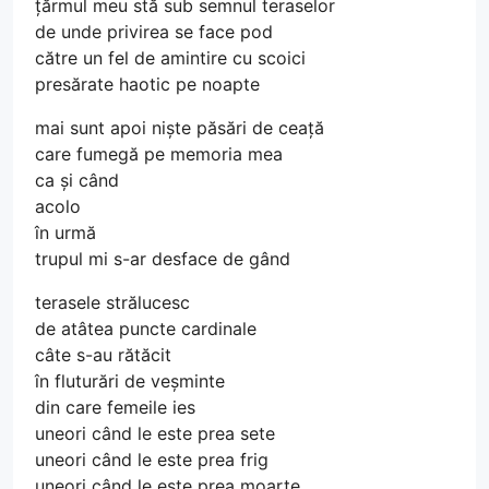
țărmul meu stă sub semnul teraselor
de unde privirea se face pod
către un fel de amintire cu scoici
presărate haotic pe noapte
mai sunt apoi niște păsări de ceață
care fumegă pe memoria mea
ca și când
acolo
în urmă
trupul mi s-ar desface de gând
terasele strălucesc
de atâtea puncte cardinale
câte s-au rătăcit
în fluturări de veșminte
din care femeile ies
uneori când le este prea sete
uneori când le este prea frig
uneori când le este prea moarte