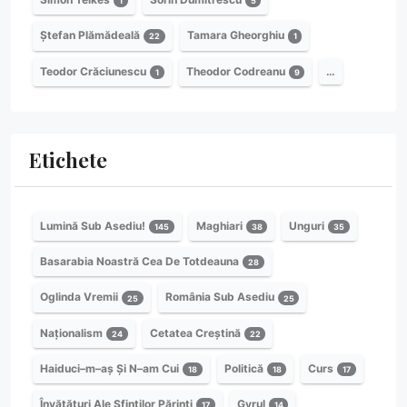
1
5
Ștefan Plămădeală
Tamara Gheorghiu
22
1
Teodor Crăciunescu
Theodor Codreanu
…
1
9
Etichete
Lumină Sub Asediu!
Maghiari
Unguri
145
38
35
Basarabia Noastră Cea De Totdeauna
28
Oglinda Vremii
România Sub Asediu
25
25
Naționalism
Cetatea Creștină
24
22
Haiduci–m–aș Și N–am Cui
Politică
Curs
18
18
17
Învățături Ale Sfinților Părinți
Gyrul
17
14