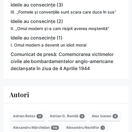
Ideile au consecințe (3)
III. „Formele și convențiile sunt scara care duce în sus”
Ideile au consecințe (2)
II. „Omul modern și-a cam risipit averea moștenită”
Ideile au consecințe (1)
I. Omul modern a devenit un idiot moral
Comunicat de presă: Comemorarea victimelor
civile ale bombardamentelor anglo-americane
declanșate în ziua de 4 Aprilie 1944
Autori
Adrian Botez
Adrian G. Romilă
Alex Ivanov
17
2
9
Alexandru Mărchidan
Alexandru Nechifor
178
1