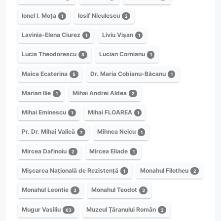
Ionel I. Moța
Iosif Niculescu
1
2
Lavinia-Elena Ciurez
Liviu Vișan
1
1
Lucia Theodorescu
Lucian Cornianu
3
1
Maica Ecaterina
Dr. Maria Cobianu-Băcanu
5
1
Marian Ilie
Mihai Andrei Aldea
1
2
Mihai Eminescu
Mihai FLOAREA
1
1
Pr. Dr. Mihai Valică
Mihnea Neicu
7
1
Mircea Dafinoiu
Mircea Eliade
2
1
Mișcarea Națională de Rezistență
Monahul Filotheu
1
2
Monahul Leontie
Monahul Teodot
3
3
Mugur Vasiliu
Muzeul Țăranului Român
63
2