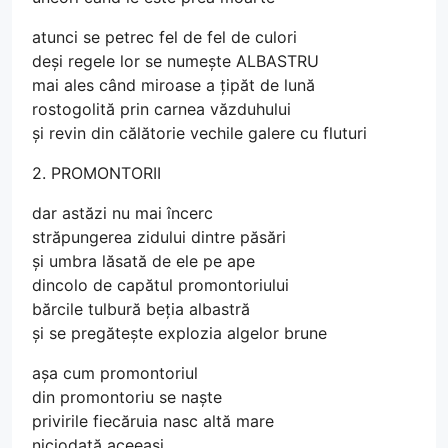
atunci se petrec fel de fel de culori
deși regele lor se numește ALBASTRU
mai ales când miroase a țipăt de lună
rostogolită prin carnea văzduhului
și revin din călătorie vechile galere cu fluturi
2. PROMONTORII
dar astăzi nu mai încerc
străpungerea zidului dintre păsări
și umbra lăsată de ele pe ape
dincolo de capătul promontoriului
bărcile tulbură beția albastră
și se pregătește explozia algelor brune
așa cum promontoriul
din promontoriu se naște
privirile fiecăruia nasc altă mare
niciodată aceeași