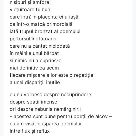
nisipuri și amfore
viețuitoare tulburi
care intră-n placenta ei uriașă
ca într-o matcă primordială
iată trupul bronzat al poemului
pe torsul înotătoarei
care nu a cântat niciodată
în mâinile unui bărbat
și nimic nu a cuprins-o
mai definitiv ca acum
fiecare mișcare a lor este o repetiție
a unei dispariții inutile
eu nu vorbesc despre necuprindere
despre spații imense
ori despre nebunia nemărginirii
– acestea sunt bune pentru poeții de alcov –
eu am visat crisparea poemului
între flux și reflux