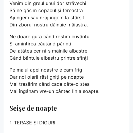
Venim din greul unui dor străvechi
Să ne găsim copacul și fereastra
Ajungem sau n-ajungem la sfârșit
Din zborul nostru dăinuie măiastra.
Ne doare gura când rostim cuvântul
Și amintirea căutând părinți
De-atâtea cer ni-s mâinile albastre
Când bântuie albastru printre sfinți
Pe malul apei noastre e cam frig
Dar noi olarii răstigniți pe noapte
Mai tresărim când cade câte-o stea
Mai îngânăm vre-un cântec lin a șoapte.
Seișe de noapte
1. TERASE ȘI DIGURI