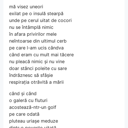
mă visez uneori
exilat pe o insulă stearpă
unde pe cerul uitat de cocori
nu se întâmplă nimic
în afara privirilor mele
neîntoarse din ultimul cerb
pe care l-am ucis cândva
când eram cu mult mai tăcere
nu pleacă nimic și nu vine
doar stânci poleite cu sare
îndrăznesc să sfâșie
respirația otrăvită a mării
când și când
o galeră cu fluturi
acostează-ntr-un golf
pe care odată
pluteau uriașe meduze
dintr-o poveste uitată