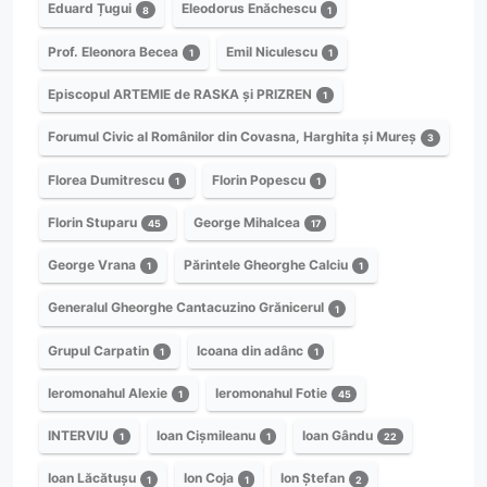
Eduard Țugui
Eleodorus Enăchescu
8
1
Prof. Eleonora Becea
Emil Niculescu
1
1
Episcopul ARTEMIE de RASKA și PRIZREN
1
Forumul Civic al Românilor din Covasna, Harghita și Mureș
3
Florea Dumitrescu
Florin Popescu
1
1
Florin Stuparu
George Mihalcea
45
17
George Vrana
Părintele Gheorghe Calciu
1
1
Generalul Gheorghe Cantacuzino Grănicerul
1
Grupul Carpatin
Icoana din adânc
1
1
Ieromonahul Alexie
Ieromonahul Fotie
1
45
INTERVIU
Ioan Cișmileanu
Ioan Gându
1
1
22
Ioan Lăcătușu
Ion Coja
Ion Ștefan
1
1
2