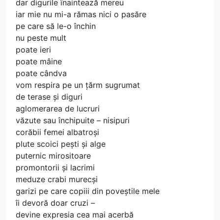
dar digurile înaintează mereu
iar mie nu mi-a rămas nici o pasăre
pe care să le-o închin
nu peste mult
poate ieri
poate mâine
poate cândva
vom respira pe un țărm sugrumat
de terase și diguri
aglomerarea de lucruri
văzute sau închipuite – nisipuri
corăbii femei albatroși
plute scoici pești și alge
puternic mirositoare
promontorii și lacrimi
meduze crabi murecși
garizi pe care copiii din poveștile mele
îi devoră doar cruzi –
devine expresia cea mai acerbă