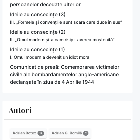
persoanelor decedate ulterior
Ideile au consecințe (3)
III. „Formele și convențiile sunt scara care duce în sus”
Ideile au consecințe (2)
II. „Omul modern și-a cam risipit averea moștenită”
Ideile au consecințe (1)
I. Omul modern a devenit un idiot moral
Comunicat de presă: Comemorarea victimelor
civile ale bombardamentelor anglo-americane
declanșate în ziua de 4 Aprilie 1944
Autori
Adrian Botez
Adrian G. Romilă
17
2