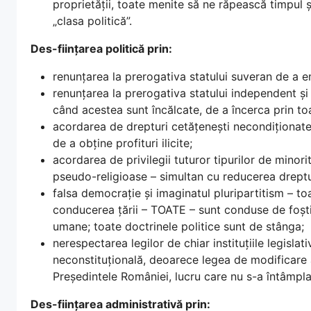
proprietății, toate menite să ne răpească timpul 
„clasa politică”.
Des-ființarea politică prin:
renunțarea la prerogativa statului suveran de a em
renunțarea la prerogativa statului independent și s
când acestea sunt încălcate, de a încerca prin to
acordarea de drepturi cetățenești necondiționate im
de a obține profituri ilicite;
acordarea de privilegii tuturor tipurilor de minori
pseudo-religioase – simultan cu reducerea dreptulu
falsa democrație și imaginatul pluripartitism – t
conducerea țării – TOATE – sunt conduse de foștii
umane; toate doctrinele politice sunt de stânga;
nerespectarea legilor de chiar instituțiile legisla
neconstituțională, deoarece legea de modificare 
Președintele României, lucru care nu s-a întâmpla
Des-ființarea administrativă prin: