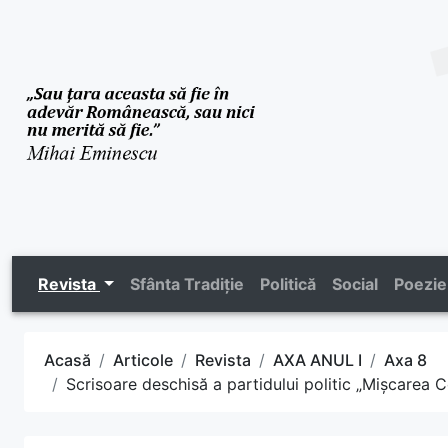
Revista
Sfânta Tradiție
Politică
Social
Poezie
Acasă
Articole
Revista
AXA ANUL I
Axa 8
Scrisoare deschisă a partidului politic „Mișcarea 