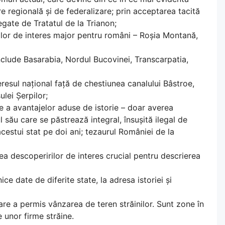
e regională și de federalizare; prin acceptarea tacită
egate de Tratatul de la Trianon;
rilor de interes major pentru români – Roșia Montană,
include Basarabia, Nordul Bucovinei, Transcarpatia,
teresul național față de chestiunea canalului Bâstroe,
ulei Șerpilor;
ce a avantajelor aduse de istorie – doar averea
său care se păstrează integral, însușită ilegal de
cestui stat pe doi ani; tezaurul României de la
ea descoperirilor de interes crucial pentru descrierea
ce date de diferite state, la adresa istoriei și
care a permis vânzarea de teren străinilor. Sunt zone în
 unor firme străine.