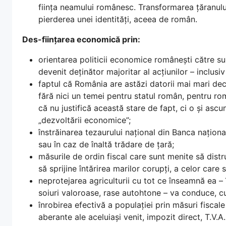
ființa neamului românesc. Transformarea țăranul
pierderea unei identități, aceea de român.
Des-ființarea economică prin:
orientarea politicii economice românești către s
devenit deținător majoritar al acțiunilor – inclusiv
faptul că România are astăzi datorii mai mari decâ
fără nici un temei pentru statul român, pentru ro
că nu justifică această stare de fapt, ci o și asc
„dezvoltării economice”;
înstrăinarea tezaurului național din Banca națion
sau în caz de înaltă trădare de țară;
măsurile de ordin fiscal care sunt menite să distru
să sprijine întărirea marilor corupți, a celor care 
neprotejarea agriculturii cu tot ce înseamnă ea – 
soiuri valoroase, rase autohtone – va conduce, cu
înrobirea efectivă a populației prin măsuri fiscal
aberante ale aceluiași venit, impozit direct, T.V.A