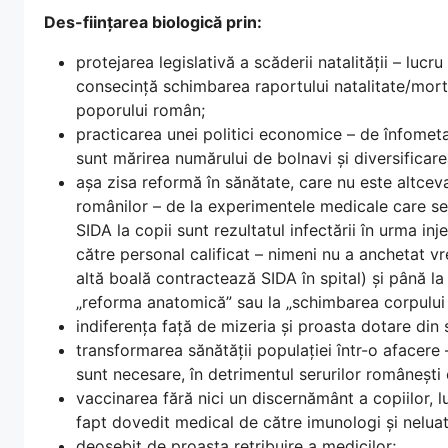
Des-ființarea biologică prin:
protejarea legislativă a scăderii natalității – luc
consecință schimbarea raportului natalitate/mortal
poporului român;
practicarea unei politici economice – de înfometar
sunt mărirea numărului de bolnavi și diversificarea
așa zisa reformă în sănătate, care nu este altce
românilor – de la experimentele medicale care se
SIDA la copii sunt rezultatul infectării în urma inj
către personal calificat – nimeni nu a anchetat vre
altă boală contractează SIDA în spital) și până l
„reforma anatomică” sau la „schimbarea corpului
indiferența față de mizeria și proasta dotare din s
transformarea sănătății populației într-o afacere 
sunt necesare, în detrimentul serurilor românești 
vaccinarea fără nici un discernământ a copiilor, l
fapt dovedit medical de către imunologi și neluat
deosebit de proasta retribuire a medicilor;