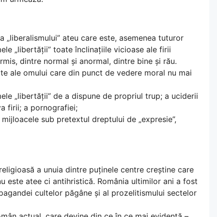
a „liberalismului” ateu care este, asemenea tuturor
 „libertății” toate înclinațiile vicioase ale firii
mis, dintre normal și anormal, dintre bine și rău.
itate ale omului care din punct de vedere moral nu mai
ele „libertății” de a dispune de propriul trup; a uciderii
 firii; a pornografiei;
 mijloacele sub pretextul dreptului de „expresie”,
l religioasă a unuia dintre puținele centre creștine care
u este atee ci antihristică. România ultimilor ani a fost
agandei cultelor păgâne și al prozelitismului sectelor
omân actual, care devine din ce în ce mai evidentă –