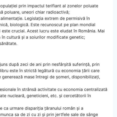
pulației prin impactul terifiant al zonelor poluate
să poluare, uneori chiar radioactivă;
 alimentație. Legislația extrem de permisivă în
mică, biologică. Este recunoscut pe plan mondial
i este crucial. Acest lucru este eludat în România. Mai
în cultură și a soiurilor modificate genetic;
sănătate.
ajuns după zeci de ani prin nesfârșită suferință, prin
ilibru este în strictă legătură cu economia țării care
 generează mase întregi de șomeri, disponibilizați,
esionale în strânsă activitate cu economia centralizată
tate nucleară, geneticieni, etc. și cercetătorii în
e ca urmare dispariția țăranului român și a
 munca sa de zi cu zi și prin jertfele sale de sânge