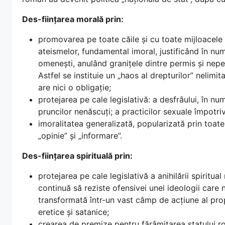
Des-ființarea morală prin:
promovarea pe toate căile și cu toate mijloacele 
ateismelor, fundamental imoral, justificând în numele
omenești, anulând granițele dintre permis și neper
Astfel se instituie un „haos al drepturilor” nelim
are nici o obligație;
protejarea pe cale legislativă: a desfrâului, în num
pruncilor nenăscuți; a practicilor sexuale împotriva
imoralitatea generalizată, popularizată prin toate
„opinie” și „informare”.
Des-ființarea spirituală prin:
protejarea pe cale legislativă a anihilării spiritua
continuă să reziste ofensivei unei ideologii care n
transformată într-un vast câmp de acțiune al prop
eretice și satanice;
crearea de premize pentru fărâmițarea statului r