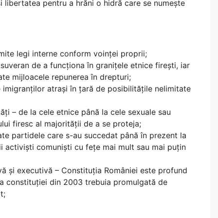
și libertatea pentru a hrăni o hidră care se numește
ite legi interne conform voinței proprii;
uveran de a funcționa în granițele etnice firești, iar
ate mijloacele repunerea în drepturi;
igranților atrași în țară de posibilitățile nelimitate
tăți – de la cele etnice până la cele sexuale sau
i firesc al majorității de a se proteja;
oate partidele care s-au succedat până în prezent la
 activiști comuniști cu fețe mai mult sau mai puțin
tivă și executivă – Constituția României este profund
a constituției din 2003 trebuia promulgată de
t;