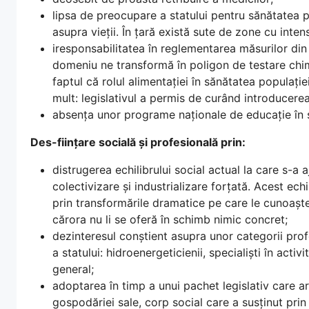
lipsa de preocupare a statului pentru sănătatea po
asupra vieții. În țară există sute de zone cu inten
iresponsabilitatea în reglementarea măsurilor din
domeniu ne transformă în poligon de testare chi
faptul că rolul alimentației în sănătatea populație
mult: legislativul a permis de curând introducerea 
absența unor programe naționale de educație în 
Des-ființare socială și profesională prin:
distrugerea echilibrului social actual la care s-a 
colectivizare și industrializare forțată. Acest ech
prin transformările dramatice pe care le cunoaște
cărora nu li se oferă în schimb nimic concret;
dezinteresul conștient asupra unor categorii prof
a statului: hidroenergeticienii, specialiști în activi
general;
adoptarea în timp a unui pachet legislativ care ar
gospodăriei sale, corp social care a susținut prin