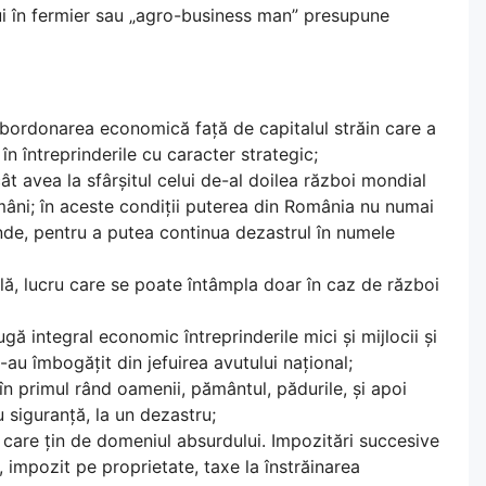
ui în fermier sau „agro-business man” presupune
ubordonarea economică față de capitalul străin care a
 în întreprinderile cu caracter strategic;
t avea la sfârșitul celui de-al doilea război mondial
mâni; în aceste condiții puterea din România nu numai
unde, pentru a putea continua dezastrul în numele
ală, lucru care se poate întâmpla doar în caz de război
gă integral economic întreprinderile mici și mijlocii și
s-au îmbogățit din jefuirea avutului național;
în primul rând oamenii, pământul, pădurile, și apoi
 siguranță, la un dezastru;
e care țin de domeniul absurdului. Impozitări succesive
., impozit pe proprietate, taxe la înstrăinarea