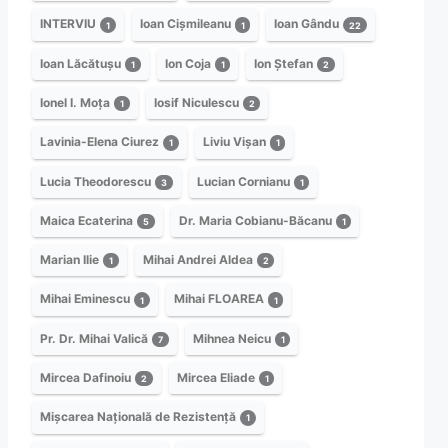
INTERVIU
Ioan Cișmileanu
Ioan Gându
1
1
22
Ioan Lăcătușu
Ion Coja
Ion Ștefan
1
1
2
Ionel I. Moța
Iosif Niculescu
1
2
Lavinia-Elena Ciurez
Liviu Vișan
1
1
Lucia Theodorescu
Lucian Cornianu
3
1
Maica Ecaterina
Dr. Maria Cobianu-Băcanu
5
1
Marian Ilie
Mihai Andrei Aldea
1
2
Mihai Eminescu
Mihai FLOAREA
1
1
Pr. Dr. Mihai Valică
Mihnea Neicu
7
1
Mircea Dafinoiu
Mircea Eliade
2
1
Mișcarea Națională de Rezistență
1