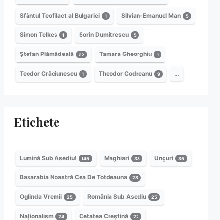
Sfântul Teofilact al Bulgariei
Silvian-Emanuel Man
1
5
Simon Telkes
Sorin Dumitrescu
1
5
Ștefan Plămădeală
Tamara Gheorghiu
22
1
Teodor Crăciunescu
Theodor Codreanu
…
1
9
Etichete
Lumină Sub Asediu!
Maghiari
Unguri
145
38
35
Basarabia Noastră Cea De Totdeauna
28
Oglinda Vremii
România Sub Asediu
25
25
Naționalism
Cetatea Creștină
24
22