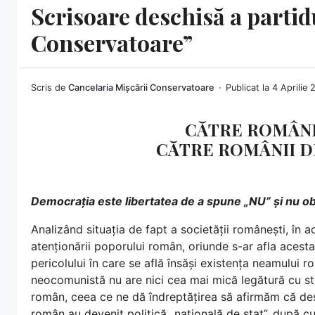
Scrisoare deschisă a partid
Conservatoare”
Scris de
Cancelaria Mișcării Conservatoare
Publicat la 4 Aprilie
CĂTRE ROMÂNI
CĂTRE ROMÂNII D
Democrația este libertatea de a spune „NU” și nu obl
Analizând situația de fapt a societății românești, în 
atenționării poporului român, oriunde s-ar afla acesta, 
pericolului în care se află însăși existența neamului 
neocomunistă nu are nici cea mai mică legătură cu stru
român, ceea ce ne dă îndreptățirea să afirmăm că des
român au devenit politică „națională de stat”, după 