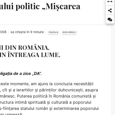
ului politic „Mișcarea
 2008
se citește în 9 minute
Politică
AXA ANUL I
I DIN ROMÂNIA,
IN ÎNTREAGA LUME,
igația de a zice „DA”.
aceste momente, am ajuns la concluzia necesității
cît și a ierarhilor și părinților duhovnicești, asupra
românesc. Puterea politică în România comunistă și
ctura intimă spirituală și culturală a poporului
-ființarea statului român și exterminarea poporului
cum urmează: