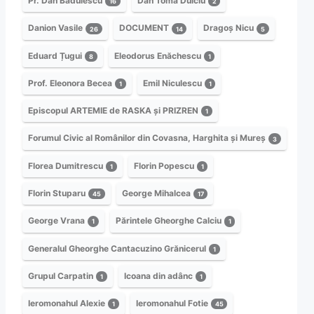
Pr. Dan Bădulescu
Dan Toma Dulciu
16
2
Danion Vasile
DOCUMENT
Dragoș Nicu
26
14
5
Eduard Țugui
Eleodorus Enăchescu
8
1
Prof. Eleonora Becea
Emil Niculescu
1
1
Episcopul ARTEMIE de RASKA și PRIZREN
1
Forumul Civic al Românilor din Covasna, Harghita și Mureș
3
Florea Dumitrescu
Florin Popescu
1
1
Florin Stuparu
George Mihalcea
45
17
George Vrana
Părintele Gheorghe Calciu
1
1
Generalul Gheorghe Cantacuzino Grănicerul
1
Grupul Carpatin
Icoana din adânc
1
1
Ieromonahul Alexie
Ieromonahul Fotie
1
45