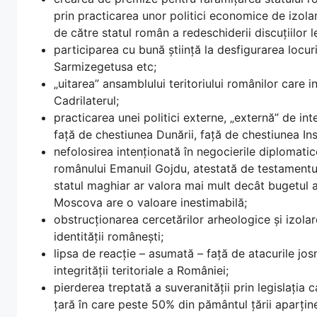
prin practicarea unor politici economice de izolar
de către statul român a redeschiderii discuțiilor l
participarea cu bună știință la desfigurarea locu
Sarmizegetusa etc;
„uitarea” ansamblului teritoriului românilor care 
Cadrilaterul;
practicarea unei politici externe, „externă” de in
față de chestiunea Dunării, față de chestiunea Ins
nefolosirea intenționată în negocierile diplomati
românului Emanuil Gojdu, atestată de testamentul 
statul maghiar ar valora mai mult decât bugetul a
Moscova are o valoare inestimabilă;
obstrucționarea cercetărilor arheologice și izolar
identității românești;
lipsa de reacție – asumată – față de atacurile josni
integrității teritoriale a României;
pierderea treptată a suveranității prin legislația 
țară în care peste 50% din pământul țării aparține