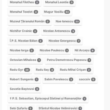
Monahul Filotheu
Monahul Leontie
2
3
Monahul Teodot
Mugur Vasiliu
3
63
Muzeul Țăranului Român
Nae Ionescu
2
23
Nichifor Crainic
Nicolae Antonescu
2
3
Î.P.S. Nicolae Bălan
Nicolae Georgescu
2
7
Nicolae Iorga
Nicolae Paulescu
Nil Arcașu
2
1
9
Octavian Mihalcea
Petru Demetrescu Popescu
1
1
Radu Gyr
Radu Ilaș
Radu Mihai Crișan
26
4
2
Robert Sungenis
Sabin Pavelescu
saccsiv
1
3
5
Savatie Baștovoi
3
† P.S. Sebastian, Episcopul Slatinei și Romanaților
1
Sebi Șufariu
Sfântul Nicolae Velimirovici
2
1