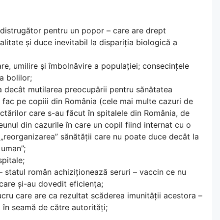
ru distrugător pentru un popor – care are drept
itate și duce inevitabil la dispariția biologică a
e, umilire și îmbolnăvire a populației; consecințele
 bolilor;
va decât mutilarea preocupării pentru sănătatea
 fac pe copiii din România (cele mai multe cazuri de
ectărilor care s-au făcut în spitalele din România, de
unul din cazurile în care un copil fiind internat cu o
a „reorganizarea” sănătății care nu poate duce decât la
 uman”;
pitale;
– statul român achiziționează seruri – vaccin ce nu
care și-au dovedit eficiența;
ucru care are ca rezultat scăderea imunității acestora –
 în seamă de către autorități;