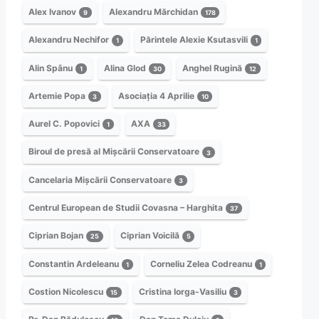
Alex Ivanov
Alexandru Mărchidan
9
178
Alexandru Nechifor
Părintele Alexie Ksutasvili
1
1
Alin Spânu
Alina Glod
Anghel Rugină
1
30
12
Artemie Popa
Asociația 4 Aprilie
3
10
Aurel C. Popovici
AXA
1
33
Biroul de presă al Mișcării Conservatoare
3
Cancelaria Mișcării Conservatoare
3
Centrul European de Studii Covasna – Harghita
37
Ciprian Bojan
Ciprian Voicilă
25
5
Constantin Ardeleanu
Corneliu Zelea Codreanu
1
1
Costion Nicolescu
Cristina Iorga-Vasiliu
15
3