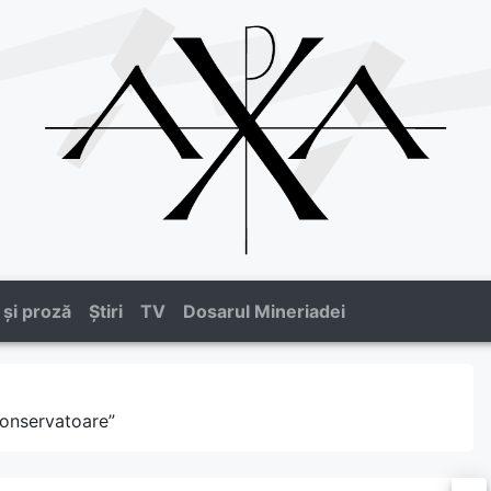
 și proză
Știri
TV
Dosarul Mineriadei
Conservatoare”