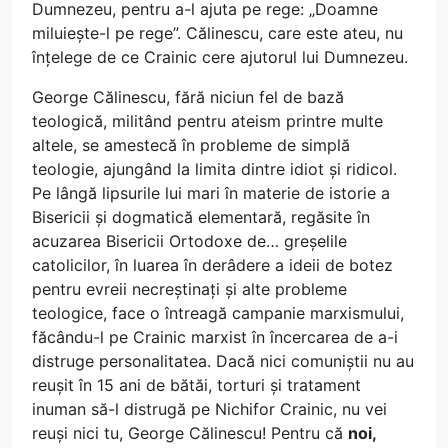
Dumnezeu, pentru a-l ajuta pe rege: „Doamne
miluiește-l pe rege”. Călinescu, care este ateu, nu
înțelege de ce Crainic cere ajutorul lui Dumnezeu.
George Călinescu, fără niciun fel de bază
teologică, militând pentru ateism printre multe
altele, se amestecă în probleme de simplă
teologie, ajungând la limita dintre idiot și ridicol.
Pe lângă lipsurile lui mari în materie de istorie a
Bisericii și dogmatică elementară, regăsite în
acuzarea Bisericii Ortodoxe de… greșelile
catolicilor, în luarea în derâdere a ideii de botez
pentru evreii necreștinați și alte probleme
teologice, face o întreagă campanie marxismului,
făcându-l pe Crainic marxist în încercarea de a-i
distruge personalitatea. Dacă nici comuniștii nu au
reușit în 15 ani de bătăi, torturi și tratament
inuman să-l distrugă pe Nichifor Crainic, nu vei
reuși nici tu, George Călinescu! Pentru că
noi,