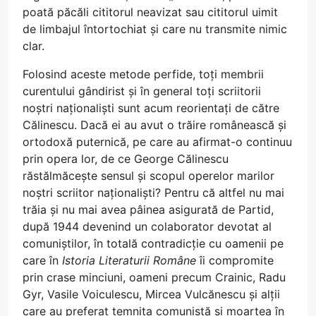
poată păcăli cititorul neavizat sau cititorul uimit
de limbajul întortochiat și care nu transmite nimic
clar.
Folosind aceste metode perfide, toți membrii
curentului gândirist și în general toți scriitorii
noștri naționaliști sunt acum reorientați de către
Călinescu. Dacă ei au avut o trăire românească și
ortodoxă puternică, pe care au afirmat-o continuu
prin opera lor, de ce George Călinescu
răstălmăcește sensul și scopul operelor marilor
noștri scriitor naționaliști? Pentru că altfel nu mai
trăia și nu mai avea pâinea asigurată de Partid,
după 1944 devenind un colaborator devotat al
comuniștilor, în totală contradicție cu oamenii pe
care în
Istoria Literaturii Române
îi compromite
prin crase minciuni, oameni precum Crainic, Radu
Gyr, Vasile Voiculescu, Mircea Vulcănescu și alții
care au preferat temnița comunistă și moartea în