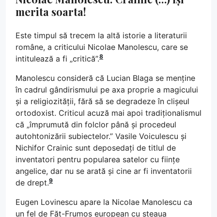
merita soarta!
Este timpul să trecem la altă istorie a literaturii
române, a criticului Nicolae Manolescu, care se
8
intitulează a fi „critică”.
Manolescu consideră că Lucian Blaga se menține
în cadrul gândirismului pe axa proprie a magicului
și a religiozității, fără să se degradeze în clișeul
ortodoxist. Criticul acuză mai apoi tradiționalismul
că „împrumută din folclor până și procedeul
autohtonizării subiectelor.” Vasile Voiculescu și
Nichifor Crainic sunt deposedați de titlul de
inventatori pentru popularea satelor cu ființe
angelice, dar nu se arată și cine ar fi inventatorii
9
de drept.
Eugen Lovinescu apare la Nicolae Manolescu ca
un fel de Făt-Frumos european cu steaua