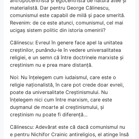
antropocentristă și egocentristă de natură atee și
materialistă. Dar pentru George Călinescu,
comunismul este capabil de milă și pace smerită.
Revenim: de ce este atunci, comunismul, cel mai
ucigaș sistem politic din istoria omenirii?
Călinescu: Evreul în genere face apel la unitatea
creștinilor, punându-le în vedere universalitatea
religiei, e un semn că între doctrinele marxiste și
creștinism nu e prea mare distanță.
Noi: Nu înțelegem cum iudaismul, care este o
religie naționalistă, în care pot crede doar evreii,
poate da universalitate Creștinismului. Nu
înțelegem nici cum între marxism, care este
dușmanul de moarte al creștinismului, și
creștinism nu poate fi diferență…
Călinescu: Adevărat este că dacă comunismul nu
e pentru Nichifor Crainic antireligios, el atinge însă