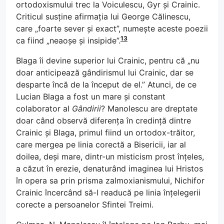
ortodoxismului trec la Voiculescu, Gyr și Crainic.
Criticul susține afirmația lui George Călinescu,
care „foarte sever și exact”, numește aceste poezii
13
ca fiind „neaoșe și insipide”.
Blaga îi devine superior lui Crainic, pentru că „nu
doar anticipează gândirismul lui Crainic, dar se
desparte încă de la început de el.” Atunci, de ce
Lucian Blaga a fost un mare și constant
colaborator al
Gândirii
? Manolescu are dreptate
doar când observă diferența în credință dintre
Crainic și Blaga, primul fiind un ortodox-trăitor,
care mergea pe linia corectă a Bisericii, iar al
doilea, deși mare, dintr-un misticism prost înțeles,
a căzut în erezie, denaturând imaginea lui Hristos
în opera sa prin prisma zalmoxianismului, Nichifor
Crainic încercând să-l readucă pe linia înțelegerii
corecte a persoanelor Sfintei Treimi.