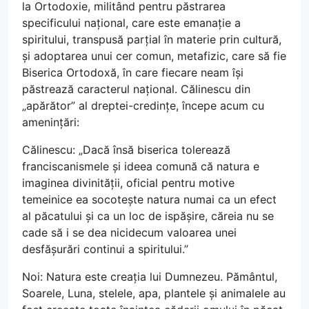
la Ortodoxie, militând pentru păstrarea
specificului național, care este emanație a
spiritului, transpusă parțial în materie prin cultură,
și adoptarea unui cer comun, metafizic, care să fie
Biserica Ortodoxă, în care fiecare neam își
păstrează caracterul național. Călinescu din
„apărător” al dreptei-credințe, începe acum cu
amenințări:
Călinescu: „Dacă însă biserica tolerează
franciscanismele și ideea comună că natura e
imaginea divinității, oficial pentru motive
temeinice ea socotește natura numai ca un efect
al păcatului și ca un loc de ispășire, căreia nu se
cade să i se dea nicidecum valoarea unei
desfășurări continui a spiritului.”
Noi: Natura este creația lui Dumnezeu. Pământul,
Soarele, Luna, stelele, apa, plantele și animalele au