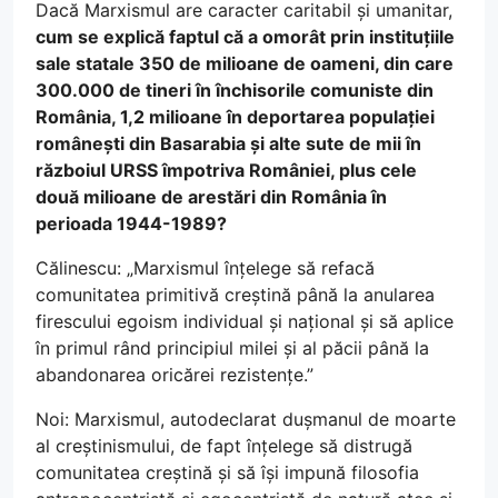
Dacă Marxismul are caracter caritabil și umanitar,
cum se explică faptul că a omorât prin instituțiile
sale statale 350 de milioane de oameni, din care
300.000 de tineri în închisorile comuniste din
România, 1,2 milioane în deportarea populației
românești din Basarabia și alte sute de mii în
războiul URSS împotriva României, plus cele
două milioane de arestări din România în
perioada 1944-1989?
Călinescu: „Marxismul înțelege să refacă
comunitatea primitivă creștină până la anularea
firescului egoism individual și național și să aplice
în primul rând principiul milei și al păcii până la
abandonarea oricărei rezistențe.”
Noi: Marxismul, autodeclarat dușmanul de moarte
al creștinismului, de fapt înțelege să distrugă
comunitatea creștină și să își impună filosofia