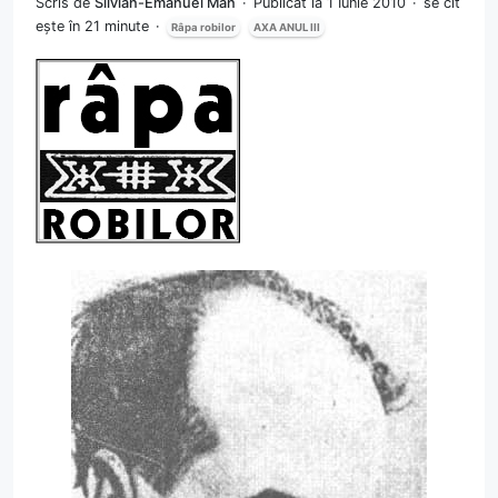
Scris de
Silvian-Emanuel Man
Publicat la 1 Iunie 2010
se cit
ește în 21 minute
Râpa robilor
AXA ANUL III