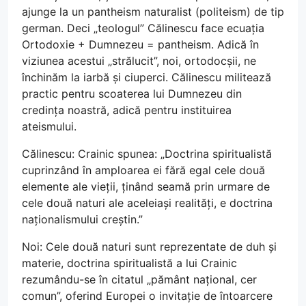
ajunge la un pantheism naturalist (politeism) de tip
german. Deci „teologul” Călinescu face ecuația
Ortodoxie + Dumnezeu = pantheism. Adică în
viziunea acestui „strălucit”, noi, ortodocșii, ne
închinăm la iarbă și ciuperci. Călinescu militează
practic pentru scoaterea lui Dumnezeu din
credința noastră, adică pentru instituirea
ateismului.
Călinescu: Crainic spunea: „Doctrina spiritualistă
cuprinzând în amploarea ei fără egal cele două
elemente ale vieții, ținând seamă prin urmare de
cele două naturi ale aceleiași realități, e doctrina
naționalismului creștin.”
Noi: Cele două naturi sunt reprezentate de duh și
materie, doctrina spiritualistă a lui Crainic
rezumându-se în citatul „pământ național, cer
comun”, oferind Europei o invitație de întoarcere