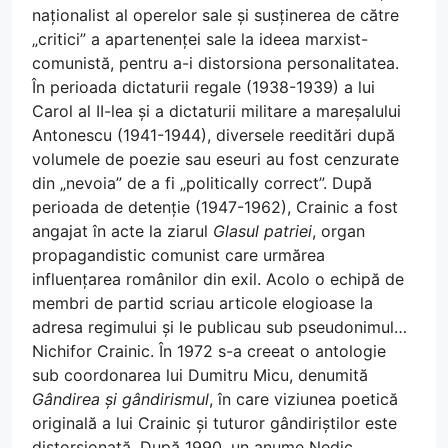
naționalist al operelor sale și susținerea de către
„critici” a apartenenței sale la ideea marxist-
comunistă, pentru a-i distorsiona personalitatea.
În perioada dictaturii regale (1938-1939) a lui
Carol al II-lea și a dictaturii militare a mareșalului
Antonescu (1941-1944), diversele reeditări după
volumele de poezie sau eseuri au fost cenzurate
din „nevoia” de a fi „politically correct”. După
perioada de detenție (1947-1962), Crainic a fost
angajat în acte la ziarul
Glasul patriei
, organ
propagandistic comunist care urmărea
influențarea românilor din exil. Acolo o echipă de
membri de partid scriau articole elogioase la
adresa regimului și le publicau sub pseudonimul…
Nichifor Crainic. În 1972 s-a creeat o antologie
sub coordonarea lui Dumitru Micu, denumită
Gândirea și gândirismul
, în care viziunea poetică
originală a lui Crainic și tuturor gândiriștilor este
distorsionată. După 1990, un anume Nedic