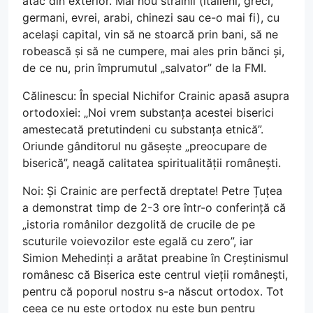
atac din exterior. Mai nou străinii (italieni, greci,
germani, evrei, arabi, chinezi sau ce-o mai fi), cu
același capital, vin să ne stoarcă prin bani, să ne
robească și să ne cumpere, mai ales prin bănci și,
de ce nu, prin împrumutul „salvator” de la FMI.
Călinescu: În special Nichifor Crainic apasă asupra
ortodoxiei: „Noi vrem substanța acestei biserici
amestecată pretutindeni cu substanța etnică”.
Oriunde gânditorul nu găsește „preocupare de
biserică”, neagă calitatea spiritualității românești.
Noi: Și Crainic are perfectă dreptate! Petre Țuțea
a demonstrat timp de 2-3 ore într-o conferință că
„istoria românilor dezgolită de crucile de pe
scuturile voievozilor este egală cu zero”, iar
Simion Mehedinți a arătat preabine în Creștinismul
românesc că Biserica este centrul vieții românești,
pentru că poporul nostru s-a născut ortodox. Tot
ceea ce nu este ortodox nu este bun pentru