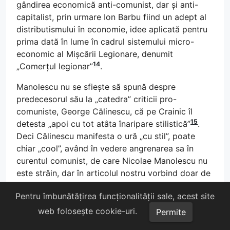
gândirea economică anti-comunist, dar și anti-
capitalist, prin urmare Ion Barbu fiind un adept al
distributismului în economie, idee aplicată pentru
prima dată în lume în cadrul sistemului micro-
economic al Mișcării Legionare, denumit
14
„Comerțul legionar”
.
Manolescu nu se sfiește să spună despre
predecesorul său la „catedra” criticii pro-
comuniste, George Călinescu, că pe Crainic îl
15
detesta „apoi cu tot atâta înaripare stilistică”
.
Deci Călinescu manifesta o ură „cu stil”, poate
chiar „cool”, având în vedere angrenarea sa în
curentul comunist, de care Nicolae Manolescu nu
este străin, dar în articolul nostru vorbind doar de
războiul criticii oficiale împotriva lui Crainic, nu ne
Pentru îmbunătățirea funcționalității sale, acest site
vom referi la crezul politic al domnului Manolescu,
pe care l-a schițat într-o serie de articole, domnul
web folosește cookie-uri.
Permite
Victor Roncea.