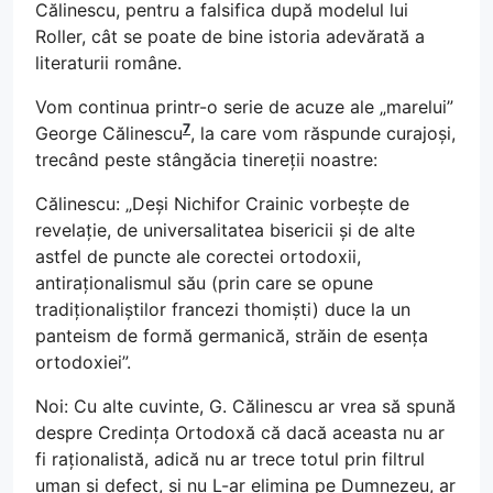
Călinescu, pentru a falsifica după modelul lui
Roller, cât se poate de bine istoria adevărată a
literaturii române.
Vom continua printr-o serie de acuze ale „marelui”
7
George Călinescu
, la care vom răspunde curajoși,
trecând peste stângăcia tinereții noastre:
Călinescu: „Deși Nichifor Crainic vorbește de
revelație, de universalitatea bisericii și de alte
astfel de puncte ale corectei ortodoxii,
antiraționalismul său (prin care se opune
tradiționaliștilor francezi thomiști) duce la un
panteism de formă germanică, străin de esența
ortodoxiei”.
Noi: Cu alte cuvinte, G. Călinescu ar vrea să spună
despre Credința Ortodoxă că dacă aceasta nu ar
fi raționalistă, adică nu ar trece totul prin filtrul
uman și defect, și nu L-ar elimina pe Dumnezeu, ar