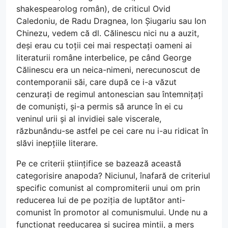
shakespearolog român), de criticul Ovid
Caledoniu, de Radu Dragnea, Ion Șiugariu sau Ion
Chinezu, vedem că dl. Călinescu nici nu a auzit,
deși erau cu toții cei mai respectați oameni ai
literaturii române interbelice, pe când George
Călinescu era un neica-nimeni, nerecunoscut de
contemporanii săi, care după ce i-a văzut
cenzurați de regimul antonescian sau întemnițați
de comuniști, și-a permis să arunce în ei cu
veninul urii și al invidiei sale viscerale,
răzbunându-se astfel pe cei care nu i-au ridicat în
slăvi inepțiile literare.
Pe ce criterii științifice se bazează această
categorisire anapoda? Niciunul, înafară de criteriul
specific comunist al compromiterii unui om prin
reducerea lui de pe poziția de luptător anti-
comunist în promotor al comunismului. Unde nu a
funcționat reeducarea și sucirea minții, a mers