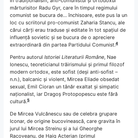
În tradiționalism, anti-comunistul și ortodoxul
mărturisitor Radu Gyr, care în timpul regimului
comunist se bucura de… închisoare, este pus la un
loc cu scriitorul pro-comunist Zaharia Stancu, ale
cărui cărți erau traduse și editate în tot spațiul de
influență sovietic și se bucura de o apreciere
4
extraordinară din partea Partidului Comunist.
Pentru autorul
Istoriei Literaturii Române
, Nae
Ionescu, teoreticianul trăirismului și primul filozof
modern ortodox, este sofist (deși anti-sofist –
n.n.), balcanic și violent, Mircea Eliade obsedat
sexual, Emil Cioran un tânăr exaltat și simpatic
naționalist, iar Dragoș Protopopescu este fără
5
cultură.
De Mircea Vulcănescu sau de celebra grupare
Iconar, de origine bucovinească, care gravita în
jurul lui Mircea Streinu și a lui Gheorghe
Racoveanu, de Haig Acterian (primul