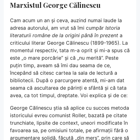
Marxistul George Călinescu
Cam acum un an și ceva, auzind numai laude la
adresa autorului, am vrut să îmi cumpăr
Istoria
literaturii române de la origini până în prezent
a
criticului literar George Călinescu (1899-1965). La
momentul respectiv, tata m-a oprit și mi-a spus că
este „o mare porcărie” și că „nu merită”. Peste
puțin timp, aveam să îmi dau seama de ce,
începând să citesc cartea la sala de lectură a
bibliotecii. După o parcurgere atentă, mi-am dat
seama că ascultarea de părinți e sfântă și că tata
avea, ca tot timpul, dreptate. Voi explica și de ce:
George Călinescu știa să aplice cu succes metoda
istoricului evreu comunist Roller, bazată pe citate
trunchiate, lipsite de context, uneori modificate în
favoarea sa, pe omisiuni totale, pe afirmații fără o
argumentare solidă, făcută „din mers”, prin care să