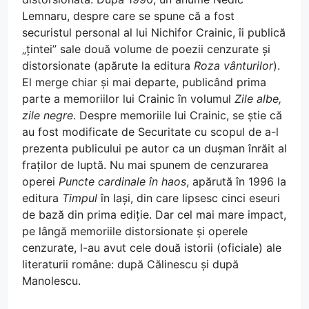
Lemnaru, despre care se spune că a fost
securistul personal al lui Nichifor Crainic, îi publică
„țintei” sale două volume de poezii cenzurate și
distorsionate (apărute la editura
Roza vânturilor
).
El merge chiar și mai departe, publicând prima
parte a memoriilor lui Crainic în volumul
Zile albe,
zile negre
. Despre memoriile lui Crainic, se știe că
au fost modificate de Securitate cu scopul de a-l
prezenta publicului pe autor ca un dușman înrăit al
fraților de luptă. Nu mai spunem de cenzurarea
operei
Puncte cardinale în haos
, apărută în 1996 la
editura
Timpul
în Iași, din care lipsesc cinci eseuri
de bază din prima ediție. Dar cel mai mare impact,
pe lângă memoriile distorsionate și operele
cenzurate, l-au avut cele două istorii (oficiale) ale
literaturii române: după Călinescu și după
Manolescu.