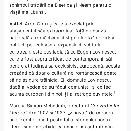
schimbul trădării de Biserică și Neam pentru o
viață mai „bună”.
Astfel, Aron Cotruș care a excelat prin
atașamentul său extraordinar față de cauza
națională a românismului și prin lupta împotriva
politicii periculoase a expansiunii spiritului
european, este pus laolaltă cu Eugen Lovinescu,
care a fost aspru criticat de contemporanii săi
pentru atitudinea sa exclusivist europeană, acesta
crezând că doar o cultură ne-românească poate
să ne asigure trăinicia. Ei, domnule Lovinescu,
dacă ai vedea ce au făcut comuniștii și ce fac
1
acuma europenii din noi, ți-ai retrage cuvintele!
Marelui Simion Mehedinți, directorul
Convorbirilor
literare
între 1907 și 1923, „vinovat” de crearea
unor scriitori mult peste talia istoricului nostru
literar și de deschiderea unui drum autohton în