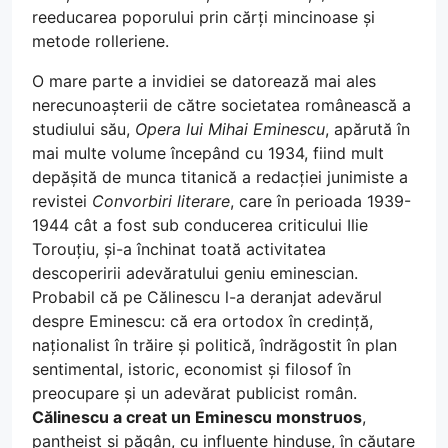
reeducarea poporului prin cărți mincinoase și
metode rolleriene.
O mare parte a invidiei se datorează mai ales
nerecunoașterii de către societatea românească a
studiului său,
Opera lui Mihai Eminescu
, apărută în
mai multe volume începând cu 1934, fiind mult
depășită de munca titanică a redacției junimiste a
revistei
Convorbiri literare
, care în perioada 1939-
1944 cât a fost sub conducerea criticului Ilie
Torouțiu, și-a închinat toată activitatea
descoperirii adevăratului geniu eminescian.
Probabil că pe Călinescu l-a deranjat adevărul
despre Eminescu: că era ortodox în credință,
naționalist în trăire și politică, îndrăgostit în plan
sentimental, istoric, economist și filosof în
preocupare și un adevărat publicist român.
Călinescu a creat un Eminescu monstruos
,
pantheist și păgân, cu influențe hinduse, în căutare