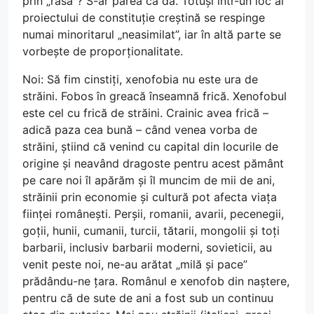
prin „rasă”? S-ar părea că da. Totuși într-un loc al
proiectului de constituție creștină se respinge
numai minoritarul „neasimilat”, iar în altă parte se
vorbește de proporționalitate.
Noi: Să fim cinstiți, xenofobia nu este ura de
străini. Fobos în greacă înseamnă frică. Xenofobul
este cel cu frică de străini. Crainic avea frică –
adică paza cea bună – când venea vorba de
străini, știind că venind cu capital din locurile de
origine și neavând dragoste pentru acest pământ
pe care noi îl apărăm și îl muncim de mii de ani,
străinii prin economie și cultură pot afecta viața
ființei românești. Perșii, romanii, avarii, pecenegii,
goții, hunii, cumanii, turcii, tătarii, mongolii și toți
barbarii, inclusiv barbarii moderni, sovieticii, au
venit peste noi, ne-au arătat „milă și pace”
prădându-ne țara. Românul e xenofob din naștere,
pentru că de sute de ani a fost sub un continuu