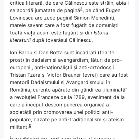
critica literară, de care Călinescu este străin, abia i
2
se acordă jumătate de pagină
, pe când Eugen
Lovinescu are zece pagini! Simion Mehedinți,
marele savant care a fost fugărit de comuniști
toată viața acum este fugărit și din
Istoria
literaturii
după tovarășul Călinescu.
Ion Barbu și Dan Botta sunt încadrați (foarte
prost) în dadaism și avangardism, lături de pro-
europenii, anti-naționaliștii și anti-ortodocșii
Tristan Tzara și Victor Brauner (evrei) care au fost
mentorii Dadaismului și Avangardismului în
România, curente apărute din gândirea „iluminată”
a revoluției Franceze de la 1789, eveniment de la
care a început descompunerea organică a
societății prin promovarea unei politici anti-
populare, bazate pe anti-tradiționalism și ateism
3
militant.