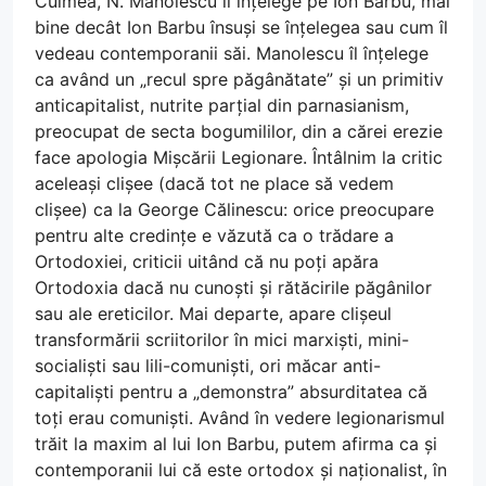
Culmea, N. Manolescu îl înțelege pe Ion Barbu, mai
bine decât Ion Barbu însuși se înțelegea sau cum îl
vedeau contemporanii săi. Manolescu îl înțelege
ca având un „recul spre păgânătate” și un primitiv
anticapitalist, nutrite parțial din parnasianism,
preocupat de secta bogumililor, din a cărei erezie
face apologia Mișcării Legionare. Întâlnim la critic
aceleași clișee (dacă tot ne place să vedem
clișee) ca la George Călinescu: orice preocupare
pentru alte credințe e văzută ca o trădare a
Ortodoxiei, criticii uitând că nu poți apăra
Ortodoxia dacă nu cunoști și rătăcirile păgânilor
sau ale ereticilor. Mai departe, apare clișeul
transformării scriitorilor în mici marxiști, mini-
socialiști sau lili-comuniști, ori măcar anti-
capitaliști pentru a „demonstra” absurditatea că
toți erau comuniști. Având în vedere legionarismul
trăit la maxim al lui Ion Barbu, putem afirma ca și
contemporanii lui că este ortodox și naționalist, în