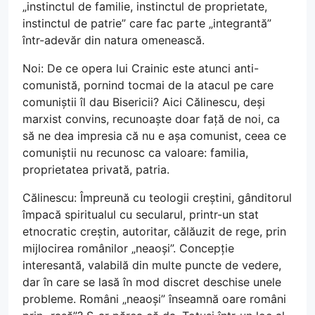
„instinctul de familie, instinctul de proprietate,
instinctul de patrie” care fac parte „integrantă”
într-adevăr din natura omenească.
Noi: De ce opera lui Crainic este atunci anti-
comunistă, pornind tocmai de la atacul pe care
comuniștii îl dau Bisericii? Aici Călinescu, deși
marxist convins, recunoaște doar față de noi, ca
să ne dea impresia că nu e așa comunist, ceea ce
comuniștii nu recunosc ca valoare: familia,
proprietatea privată, patria.
Călinescu: Împreună cu teologii creștini, gânditorul
împacă spiritualul cu secularul, printr-un stat
etnocratic creștin, autoritar, călăuzit de rege, prin
mijlocirea românilor „neaoși”. Concepție
interesantă, valabilă din multe puncte de vedere,
dar în care se lasă în mod discret deschise unele
probleme. Români „neaoși” înseamnă oare români