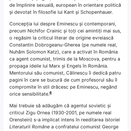
de împlinire sexuală, european în orientare politică
și devotat în filosofie lui Kant și Schopenhauer.
Concepția lui despre Eminescu și contemporani,
precum Nichifor Crainic și toți cei amintiți mai sus,
o regăsim la criticul literar de origine evreiască
Constantin Dobrogeanu-Gherea (pe numele real,
Nuhăm Solomon Katz), care a activat în România
ca agent comunist, trimis de la Moscova, pentru a
propaga ideile lui Marx și Engels în România.
Mentorului său comunist, Călinescu îi dedică patru
pagini în care se bucură de cum profesorul său îl
compromite în stil drăcesc pe Eminescu, negând
6
orice sensibilitate.
Mai trebuie să adăugăm că agentul sovietic și
criticul Zigu Ornea (1930-2001, pe numele real
Orenstein) s-a implicat intens în reeditarea
Istoriei
Literaturii Române
a confratelui comunist George