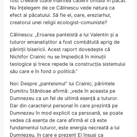
fost creeate toate înaintea căderii omului în păcat.
Nu înțelegem de ce Călinescu vede natura ca
efect al păcatului. Să fie el, oare, ereziarhul,
creatorul unei religii ecologist-comuniste?
Călinescu: „Eroarea panteistă a lui Valentin și a
tuturor emanatiștilor a fost combătută aprig de
părinții bisericii. Acest raport dovedește că
Nichifor Crainic nu se împiedică în minuții
teologice și trece repede la construcția sistemului
său care e în fond o politică.”
Noi: Despre „panteismul” lui Crainic, părintele
Dumitru Stăniloae afirmă: „vede în aceasta pe
Dumnezeu ca un fel de ultimă esență a tuturor.
Dar din caracterul personal în care prezintă pe
Dumnezeu în mod explicit ca persoană, se poate
vedea că esența de care afirmă el că este
fundamentul tuturor, este energia necreată a lui
Dumnezeu, în care e prezent El însuși ca