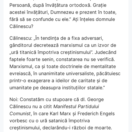
Persoană, după învățătura ortodoxă. Grație
acestei învățături, Dumnezeu e prezent în toate,
fără să se confunde cu ele.” Ați înțeles domnule
Călinescu?
Călinescu: „În tendința de a fixa adversari,
gânditorul decretează marxismul ca un izvor de
„ură titanică împotriva creștinismului”. Judecând
faptele foarte senin, constatarea nu se verifică.
Marxismul, ca și toate doctrinele de mentalitate
evreiască, în unanimitate universaliste, păcătuiesc
printr-o exagerare a ideilor de caritate și de
umanitate pe deasupra instituțiilor statale.”
Noi: Constatăm cu stupoare că dl. George
Călinescu nu a citit
Manifestul Partidului
Comunist
, în care Karl Marx și Frederich Engels
vorbesc cu o ură satanică împotriva
creștinismului, declarându-i război de moarte.