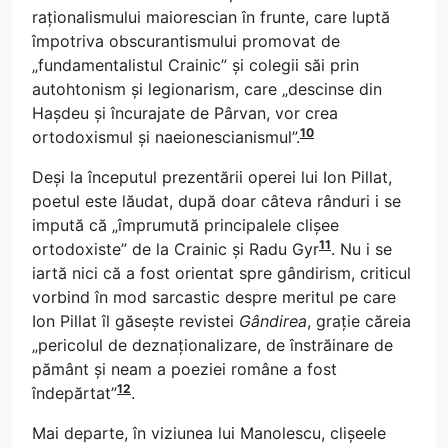
raționalismului maiorescian în frunte, care luptă
împotriva obscurantismului promovat de
„fundamentalistul Crainic” și colegii săi prin
autohtonism și legionarism, care „descinse din
Hașdeu și încurajate de Pârvan, vor crea
10
ortodoxismul și naeionescianismul”.
Deși la începutul prezentării operei lui Ion Pillat,
poetul este lăudat, după doar câteva rânduri i se
impută că „împrumută principalele clișee
11
ortodoxiste” de la Crainic și Radu Gyr
. Nu i se
iartă nici că a fost orientat spre gândirism, criticul
vorbind în mod sarcastic despre meritul pe care
Ion Pillat îl găsește revistei
Gândirea
, grație căreia
„pericolul de deznaționalizare, de înstrăinare de
pământ și neam a poeziei române a fost
12
îndepărtat”
.
Mai departe, în viziunea lui Manolescu, clișeele