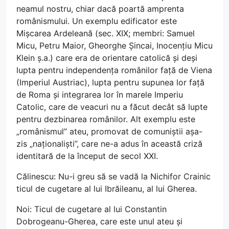
neamul nostru, chiar dacă poartă amprenta
românismului. Un exemplu edificator este
Mișcarea Ardeleană (sec. XIX; membri: Samuel
Micu, Petru Maior, Gheorghe Șincai, Inocențiu Micu
Klein ș.a.) care era de orientare catolică și deși
lupta pentru independența românilor față de Viena
(Imperiul Austriac), lupta pentru supunea lor față
de Roma și integrarea lor în marele Imperiu
Catolic, care de veacuri nu a făcut decât să lupte
pentru dezbinarea românilor. Alt exemplu este
„românismul” ateu, promovat de comuniștii așa-
zis „naționaliști”, care ne-a adus în această criză
identitară de la început de secol XXI.
Călinescu: Nu-i greu să se vadă la Nichifor Crainic
ticul de cugetare al lui Ibrăileanu, al lui Gherea.
Noi: Ticul de cugetare al lui Constantin
Dobrogeanu-Gherea, care este unul ateu și