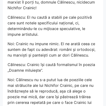
marxist îl porți tu, domnule Călinescu, nicidecum
Nichifor Crainic!
Călinescu: El nu caută a stabili pe cale pozitivă
care sunt notele specificului național, ci,
determinându-le cu mijloace speculative, le
impune artistului.
Noi: Crainic nu impune nimic. El ne arată ceea ce
suntem de fapt cu adevărat: români și ortodocși,
nu marxiști și panteiști cum ar dori Călinescu.
Călinescu: Crainic își caută formalismul în poezia
„Doamne miluiește”.
Noi: Călinescu nu s-a putut lua de poeziile cele
mai strălucite ale lui Nichifor Crainic, pe care nu
îndrăznește să le reproducă, așa că alege o
poezie mai mică, dar care își păstrează trăirea
prin cererea repetată pe care o face Crainic lui