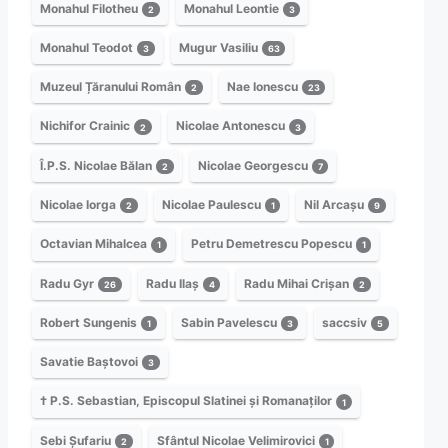
Monahul Filotheu
Monahul Leontie
2
3
Monahul Teodot
Mugur Vasiliu
3
63
Muzeul Țăranului Român
Nae Ionescu
2
23
Nichifor Crainic
Nicolae Antonescu
2
3
Î.P.S. Nicolae Bălan
Nicolae Georgescu
2
7
Nicolae Iorga
Nicolae Paulescu
Nil Arcașu
2
1
9
Octavian Mihalcea
Petru Demetrescu Popescu
1
1
Radu Gyr
Radu Ilaș
Radu Mihai Crișan
26
4
2
Robert Sungenis
Sabin Pavelescu
saccsiv
1
3
5
Savatie Baștovoi
3
† P.S. Sebastian, Episcopul Slatinei și Romanaților
1
Sebi Șufariu
Sfântul Nicolae Velimirovici
2
1