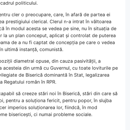
adrul politicului.
entru cler o preocupare, care, în afară de partea ei
a prestigiului clerical. Clerul n-a intrat în vâltoarea
că în modul acesta se vedea pe sine, nu în situația de
or la un plan conceput, aplicat și controlat de puterea
teama de a nu fi captat de concepția pe care o vedea
 în ultimă instanță, comunistă.
poziții diametral opuse, din cauza pasivității, a
 a acesteia din urmă cu Guvernul, cu toate loviturile pe
ivilegiate de Biserică dominantă în Stat, legalizarea
rea Regatului român în RPR.
abil să creeze stări noi în Biserică, stări din care să
i, pentru a soluționa fericit, pentru popor, în slujba
cer imperios soluționarea lor, fiindcă, în mod
leme bisericești, ci numai probleme sociale.