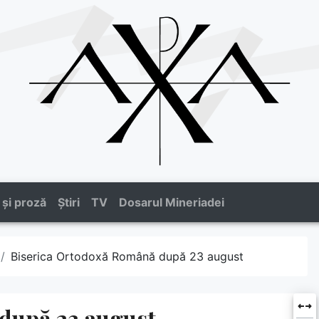
 și proză
Știri
TV
Dosarul Mineriadei
Biserica Ortodoxă Română după 23 august
după 23 august