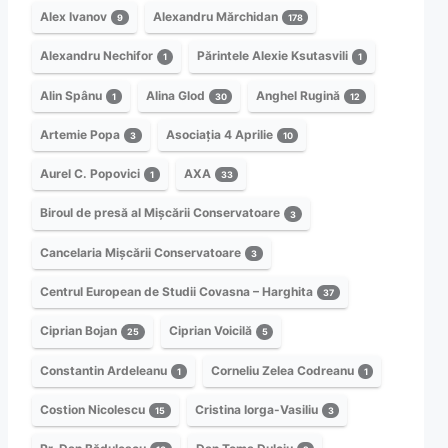
Alex Ivanov
Alexandru Mărchidan
9
178
Alexandru Nechifor
Părintele Alexie Ksutasvili
1
1
Alin Spânu
Alina Glod
Anghel Rugină
1
30
12
Artemie Popa
Asociația 4 Aprilie
3
10
Aurel C. Popovici
AXA
1
33
Biroul de presă al Mișcării Conservatoare
3
Cancelaria Mișcării Conservatoare
3
Centrul European de Studii Covasna – Harghita
37
Ciprian Bojan
Ciprian Voicilă
25
5
Constantin Ardeleanu
Corneliu Zelea Codreanu
1
1
Costion Nicolescu
Cristina Iorga-Vasiliu
15
3