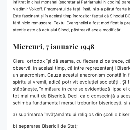
infiltrat în cinul monahal (secretar al Patriarhului Nicodim) pare 
Vladimir Volkoff. Fragmentul de față, însă, ni s-a părut foart
Este fascinant și în același timp îngrozitor faptul că Sinodul 
fără nicio remușcare, Textul Evangheliei a fost modificat la pr
atenție este că actualul Sinod, păstrează acele modificări.
Miercuri, 7 ianuarie 1948
Clerul ortodox își dă seama, cu fiecare zi ce trece, c
observă, în același timp, că între reprezentanții Biseri
un anacronism. Cauza acestui anacronism constă în fa
spiritului vremii, adică potrivit evoluției societății. Ș
stăpânește, în măsura în care se evidențiază lipsa ei 
tot mai mult de Biserică. Deci, ca o consecință a aces
schimba fundamental mersul treburilor bisericești, și
a) suprimarea învățământului religios din școlile biseri
b) separarea Bisericii de Stat;