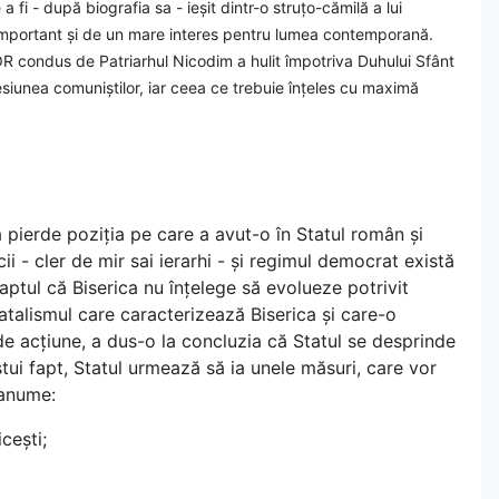
a fi - după biografia sa - ieșit dintr-o struțo-cămilă a lui
e important și de un mare interes pentru lumea contemporană.
BOR condus de Patriarhul Nicodim a hulit împotriva Duhului Sfânt
esiunea comuniștilor, iar ceea ce trebuie înțeles cu maximă
ă pierde poziția pe care a avut-o în Statul român și
cii - cler de mir sai ierarhi - și regimul democrat există
ptul că Biserica nu înțelege să evolueze potrivit
i fatalismul care caracterizează Biserica și care-o
de acțiune, a dus-o la concluzia că Statul se desprinde
tui fapt, Statul urmează să ia unele măsuri, care vor
 anume:
cești;