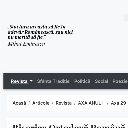
Revista
Sfânta Tradiție
Politică
Social
Poezie
Acasă
Articole
Revista
AXA ANUL II
Axa 29
Biserica Ortodoxă Română 