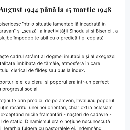
August 1944 până la 15 martie 1948
sericesc într-o situație lamentabilă încadrată în
ravan” și „scuză” a inactivității Sinodului și Bisericii, a
slujbe împodobite abil cu o predică tip, copiată
ește cadrul strâmt al dogmei imutabile și al exegezei
talitate îmbibată de tămâie, atmosferă în care
tului clerical de fildeș sau pus la index.
porturile ei cu clerul și poporul era într-un perfect
 progresul social.
ntreținute prin predici, de pe amvon, învăluiau poporul
țin răsăritul unei noi orientări, chiar extra eclesiam
, exceptând micile frământări - nașteri de cadavre -
sul de static. Dinamismul era o noțiune necunoscută
i. Ierarhia fulgera cu pastoralele ei, îndemnând