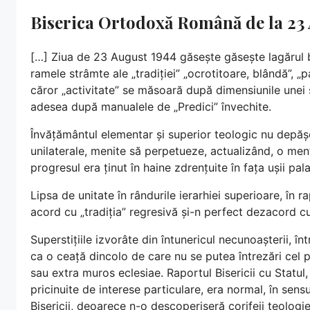
Biserica Ortodoxă Română de la 23 
[…] Ziua de 23 August 1944 găsește găsește lagărul bi
ramele strâmte ale „tradiției” „ocrotitoare, blândă”, „pa
căror „activitate” se măsoară după dimensiunile unei 
adesea după manualele de „Predici” învechite.
Învățământul elementar și superior teologic nu depăș
unilaterale, menite să perpetueze, actualizând, o men
progresul era ținut în haine zdrențuite în fața ușii pala
Lipsa de unitate în rândurile ierarhiei superioare, în ra
acord cu „tradiția” regresivă și-n perfect dezacord cu
Superstițiile izvorâte din întunericul necunoașterii, î
ca o ceață dincolo de care nu se putea întrezări cel pu
sau extra muros eclesiae. Raportul Bisericii cu Statul
pricinuite de interese particulare, era normal, în sen
Bisericii, deoarece n-o descoperiseră corifeii teologie