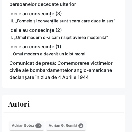
persoanelor decedate ulterior
Ideile au consecințe (3)
III. „Formele și convențiile sunt scara care duce în sus”
Ideile au consecințe (2)
II. „Omul modern și-a cam risipit averea moștenită”
Ideile au consecințe (1)
I. Omul modern a devenit un idiot moral
Comunicat de presă: Comemorarea victimelor
civile ale bombardamentelor anglo-americane
declanșate în ziua de 4 Aprilie 1944
Autori
Adrian Botez
Adrian G. Romilă
17
2