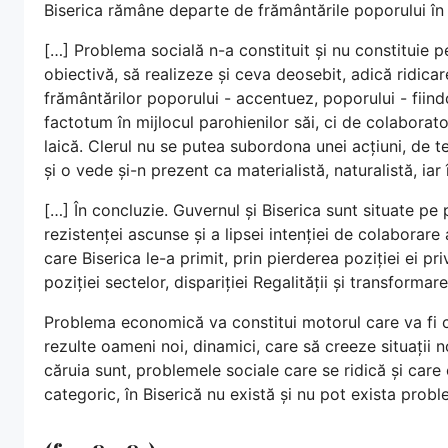
Biserica rămâne departe de frământările poporului în c
[…] Problema socială n-a constituit și nu constituie p
obiectivă, să realizeze și ceva deosebit, adică ridicare
frământărilor poporului - accentuez, poporului - fiind
factotum în mijlocul parohienilor săi, ci de colaborat
laică. Clerul nu se putea subordona unei acțiuni, de 
și o vede și-n prezent ca materialistă, naturalistă, iar
[…] În concluzie. Guvernul și Biserica sunt situate pe 
rezistenței ascunse și a lipsei intenției de colaborare
care Biserica le-a primit, prin pierderea poziției ei pr
poziției sectelor, dispariției Regalității și transforma
Problema economică va constitui motorul care va fi cap
rezulte oameni noi, dinamici, care să creeze situații no
căruia sunt, problemele sociale care se ridică și care 
categoric, în Biserică nu există și nu pot exista prob