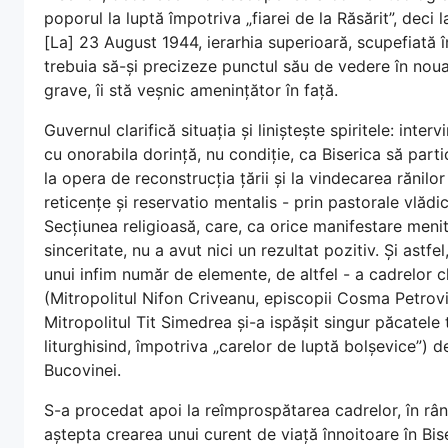
poporul la luptă împotriva „fiarei de la Răsărit”, deci l
[La] 23 August 1944, ierarhia superioară, scupefiată î
trebuia să-și precizeze punctul său de vedere în noua
grave, îi stă veșnic amenințător în față.
Guvernul clarifică situația și liniștește spiritele: inter
cu onorabila dorință, nu condiție, ca Biserica să partic
la opera de reconstrucția țării și la vindecarea rănilo
reticențe și reservatio mentalis - prin pastorale vlăd
Secțiunea religioasă, care, ca orice manifestare menită
sinceritate, nu a avut nici un rezultat pozitiv. Și ast
unui infim număr de elemente, de altfel - a cadrelor cle
(Mitropolitul Nifon Criveanu, episcopii Cosma Petrovici
Mitropolitul Tit Simedrea și-a ispășit singur păcatele tr
liturghisind, împotriva „carelor de luptă bolșevice”) 
Bucovinei.
S-a procedat apoi la reîmprospătarea cadrelor, în rându
aștepta crearea unui curent de viață înnoitoare în Bise