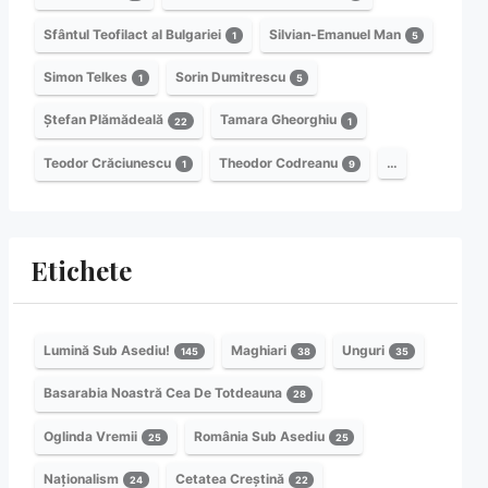
Sfântul Teofilact al Bulgariei
Silvian-Emanuel Man
1
5
Simon Telkes
Sorin Dumitrescu
1
5
Ștefan Plămădeală
Tamara Gheorghiu
22
1
Teodor Crăciunescu
Theodor Codreanu
…
1
9
Etichete
Lumină Sub Asediu!
Maghiari
Unguri
145
38
35
Basarabia Noastră Cea De Totdeauna
28
Oglinda Vremii
România Sub Asediu
25
25
Naționalism
Cetatea Creștină
24
22