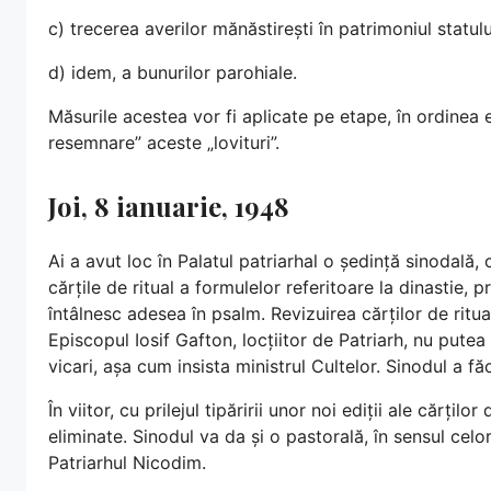
c) trecerea averilor mănăstirești în patrimoniul statulu
d) idem, a bunurilor parohiale.
Măsurile acestea vor fi aplicate pe etape, în ordinea e
resemnare” aceste „lovituri”.
Joi, 8 ianuarie, 1948
Ai a avut loc în Palatul patriarhal o ședință sinodală,
cărțile de ritual a formulelor referitoare la dinastie, 
întâlnesc adesea în psalm. Revizuirea cărților de rit
Episcopul Iosif Gafton, locțiitor de Patriarh, nu putea
vicari, așa cum insista ministrul Cultelor. Sinodul a fă
În viitor, cu prilejul tipăririi unor noi ediții ale cărțilo
eliminate. Sinodul va da și o pastorală, în sensul cel
Patriarhul Nicodim.