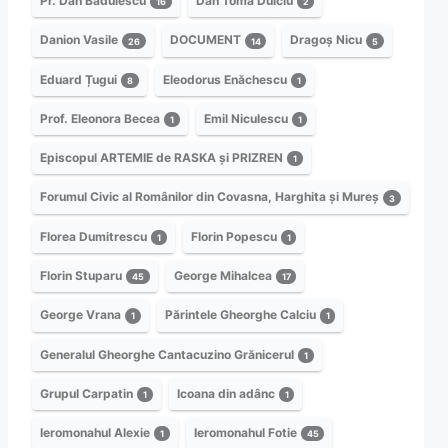
Pr. Dan Bădulescu
Dan Toma Dulciu
16
2
Danion Vasile
DOCUMENT
Dragoș Nicu
26
14
5
Eduard Țugui
Eleodorus Enăchescu
8
1
Prof. Eleonora Becea
Emil Niculescu
1
1
Episcopul ARTEMIE de RASKA și PRIZREN
1
Forumul Civic al Românilor din Covasna, Harghita și Mureș
3
Florea Dumitrescu
Florin Popescu
1
1
Florin Stuparu
George Mihalcea
45
17
George Vrana
Părintele Gheorghe Calciu
1
1
Generalul Gheorghe Cantacuzino Grănicerul
1
Grupul Carpatin
Icoana din adânc
1
1
Ieromonahul Alexie
Ieromonahul Fotie
1
45