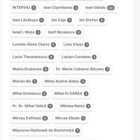
INTERVIU
Ioan Cișmileanu
Ioan Gându
1
1
22
Ioan Lăcătușu
Ion Coja
Ion Ștefan
1
1
2
Ionel I. Moța
Iosif Niculescu
1
2
Lavinia-Elena Ciurez
Liviu Vișan
1
1
Lucia Theodorescu
Lucian Cornianu
3
1
Maica Ecaterina
Dr. Maria Cobianu-Băcanu
5
1
Marian Ilie
Mihai Andrei Aldea
1
2
Mihai Eminescu
Mihai FLOAREA
1
1
Pr. Dr. Mihai Valică
Mihnea Neicu
7
1
Mircea Dafinoiu
Mircea Eliade
2
1
Mișcarea Națională de Rezistență
1