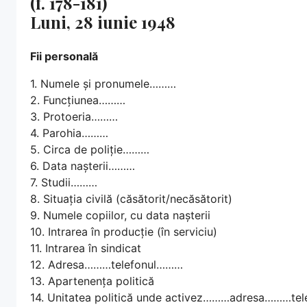
(f. 178-181)
Luni, 28 iunie 1948
Fii personală
1. Numele și pronumele………
2. Funcțiunea………
3. Protoeria………
4. Parohia………
5. Circa de poliție………
6. Data nașterii………
7. Studii………
8. Situația civilă (căsătorit/necăsătorit)
9. Numele copiilor, cu data nașterii
10. Intrarea în producție (în serviciu)
11. Intrarea în sindicat
12. Adresa………telefonul………
13. Apartenența politică
14. Unitatea politică unde activez………adresa………te