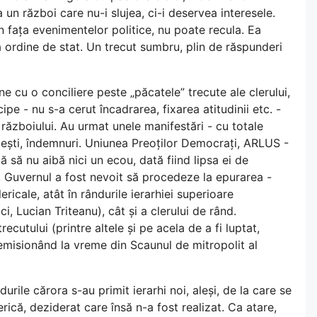
a un război care nu-i slujea, ci-i deservea interesele.
n fața evenimentelor politice, nu poate recula. Ea
 ordine de stat. Un trecut sumbru, plin de răspunderi
vine cu o conciliere peste „păcatele” trecute ale clerului,
ipe - nu s-a cerut încadrarea, fixarea atitudinii etc. -
r războiului. Au urmat unele manifestări - cu totale
icești, îndemnuri. Uniunea Preoților Democrați, ARLUS -
 să nu aibă nici un ecou, dată fiind lipsa ei de
fel, Guvernul a fost nevoit să procedeze la epurarea -
ricale, atât în rândurile ierarhiei superioare
, Lucian Triteanu), cât și a clerului de rând.
ecutului (printre altele și pe acela de a fi luptat,
demisionând la vreme din Scaunul de mitropolit al
rile cărora s-au primit ierarhi noi, aleși, de la care se
rică, deziderat care însă n-a fost realizat. Ca atare,