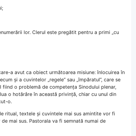
i;
numerării lor. Clerul este pregătit pentru a primi „cu
 care-a avut ca obiect următoarea misiune: înlocuirea în
precum și a cuvintelor „regele” sau „împăratul”, care se
ual fiind o problemă de competența Sinodului plenar,
 lua o hotărâre în această privință, chiar cu unul din
cut-o.
r de ritual, textele și cuvintele mai sus amintite vor fi
or de mai sus. Pastorala va fi semnată numai de