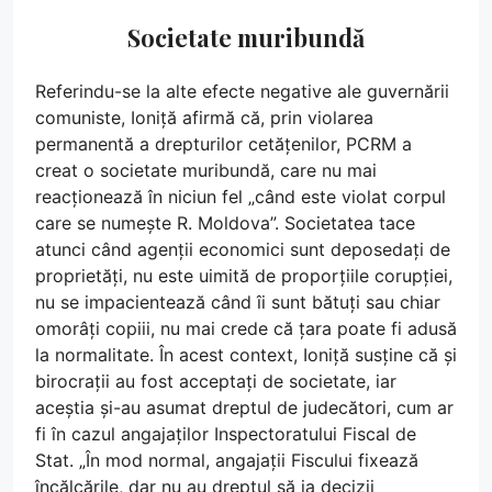
Societate muribundă
Referindu-se la alte efecte negative ale guvernării
comuniste, Ioniță afirmă că, prin violarea
permanentă a drepturilor cetățenilor, PCRM a
creat o societate muribundă, care nu mai
reacționează în niciun fel „când este violat corpul
care se numește R. Moldova”. Societatea tace
atunci când agenții economici sunt deposedați de
proprietăți, nu este uimită de proporțiile corupției,
nu se impacientează când îi sunt bătuți sau chiar
omorâți copiii, nu mai crede că țara poate fi adusă
la normalitate. În acest context, Ioniță susține că și
birocrații au fost acceptați de societate, iar
aceștia și-au asumat dreptul de judecători, cum ar
fi în cazul angajaților Inspectoratului Fiscal de
Stat. „În mod normal, angajații Fiscului fixează
încălcările, dar nu au dreptul să ia decizii