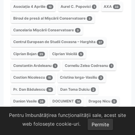
Asociația 4 Aprilie
Aurel C. Popovici
AXA
10
1
33
Biroul de presă al Mișcării Conservatoare
3
Cancelaria Mișcării Conservatoare
3
Centrul European de Studii Covasna – Harghita
37
Ciprian Bojan
Ciprian Voicilă
25
5
Constantin Ardeleanu
Corneliu Zelea Codreanu
1
1
Costion Nicolescu
Cristina Iorga-Vasiliu
15
3
Pr. Dan Bădulescu
Dan Toma Dulciu
16
2
Danion Vasile
DOCUMENT
Dragoș Nicu
26
14
5
Eduard Țugui
Eleodorus Enăchescu
8
1
Pentru îmbunătățirea funcționalității sale, acest site
web folosește cookie-uri.
Permite
Prof. Eleonora Becea
Emil Niculescu
1
1