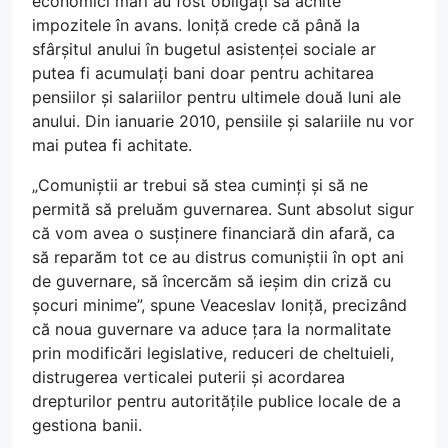
economici mari au fost obligați să achite
impozitele în avans. Ioniță crede că până la
sfârșitul anului în bugetul asistenței sociale ar
putea fi acumulați bani doar pentru achitarea
pensiilor și salariilor pentru ultimele două luni ale
anului. Din ianuarie 2010, pensiile și salariile nu vor
mai putea fi achitate.
„Comuniștii ar trebui să stea cuminți și să ne
permită să preluăm guvernarea. Sunt absolut sigur
că vom avea o susținere financiară din afară, ca
să reparăm tot ce au distrus comuniștii în opt ani
de guvernare, să încercăm să ieșim din criză cu
șocuri minime”, spune Veaceslav Ioniță, precizând
că noua guvernare va aduce țara la normalitate
prin modificări legislative, reduceri de cheltuieli,
distrugerea verticalei puterii și acordarea
drepturilor pentru autoritățile publice locale de a
gestiona banii.