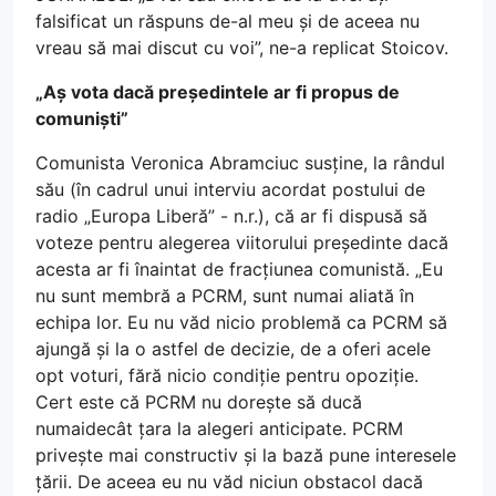
falsificat un răspuns de-al meu și de aceea nu
vreau să mai discut cu voi”, ne-a replicat Stoicov.
„Aș vota dacă președintele ar fi propus de
comuniști”
Comunista Veronica Abramciuc susține, la rândul
său (în cadrul unui interviu acordat postului de
radio „Europa Liberă” - n.r.), că ar fi dispusă să
voteze pentru alegerea viitorului președinte dacă
acesta ar fi înaintat de fracțiunea comunistă. „Eu
nu sunt membră a PCRM, sunt numai aliată în
echipa lor. Eu nu văd nicio problemă ca PCRM să
ajungă și la o astfel de decizie, de a oferi acele
opt voturi, fără nicio condiție pentru opoziție.
Cert este că PCRM nu dorește să ducă
numaidecât țara la alegeri anticipate. PCRM
privește mai constructiv și la bază pune interesele
țării. De aceea eu nu văd niciun obstacol dacă