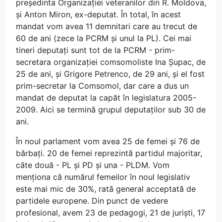
președinta Organizației veteranilor din R. Moldova,
și Anton Miron, ex-deputat. În total, în acest
mandat vom avea 11 demnitari care au trecut de
60 de ani (zece la PCRM și unul la PL). Cei mai
tineri deputați sunt tot de la PCRM - prim-
secretara organizației comsomoliste Ina Șupac, de
25 de ani, și Grigore Petrenco, de 29 ani, și el fost
prim-secretar la Comsomol, dar care a dus un
mandat de deputat la capăt în legislatura 2005-
2009. Aici se termină grupul deputaților sub 30 de
ani.
În noul parlament vom avea 25 de femei și 76 de
bărbați. 20 de femei reprezintă partidul majoritar,
câte două - PL și PD și una - PLDM. Vom
menționa că numărul femeilor în noul legislativ
este mai mic de 30%, rată general acceptată de
partidele europene. Din punct de vedere
profesional, avem 23 de pedagogi, 21 de juriști, 17