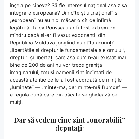
înșela pe cineva? Să fie interesul național așa zisa
integrare europeană? Din cîte știu „național” și
„european” nu au nici măcar o cît de infimă
legătură. Taica Rousseau ar fi fost extrem de
mîndru dacă și-ar fi văzut exponenții din
Republica Moldova jonglînd cu atîta ușurință
„libertățile și drepturile fundamentale ale omului”,
drepturi și libertăți care așa cum n-au existat mai
bine de 200 de ani nu vor trece granița
imaginarului, totuși oamenii sînt încîntați de
această atenție ce le-a fost acordată de mințile
„luminate” — „minte-mă, dar minte-mă frumos” —
e regula după care din păcate se ghidează cei
mulți.
Dar să vedem cine sînt „onorabilii”
deputați: