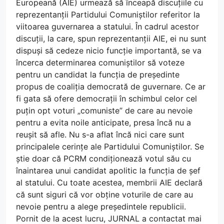
Europeană (AIE) urmează să înceapă discuțiile cu
reprezentanții Partidului Comuniștilor referitor la
viitoarea guvernarea a statului. În cadrul acestor
discuții, la care, spun reprezentanții AIE, ei nu sunt
dispuși să cedeze nicio funcție importantă, se va
încerca determinarea comuniștilor să voteze
pentru un candidat la funcția de președinte
propus de coaliția democrată de guvernare. Ce ar
fi gata să ofere democrații în schimbul celor cel
puțin opt voturi „comuniste” de care au nevoie
pentru a evita noile anticipate, presa încă nu a
reușit să afle. Nu s-a aflat încă nici care sunt
principalele cerințe ale Partidului Comuniștilor. Se
știe doar că PCRM condiționează votul său cu
înaintarea unui candidat apolitic la funcția de șef
al statului. Cu toate acestea, membrii AIE declară
că sunt siguri că vor obține voturile de care au
nevoie pentru a alege președintele republicii.
Pornit de la acest lucru, JURNAL a contactat mai