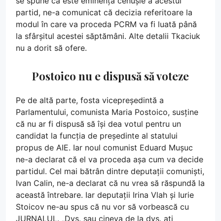
se spune că este eminența cenușie a acestui
partid, ne-a comunicat că decizia referitoare la
modul în care va proceda PCRM va fi luată până
la sfârșitul acestei săptămâni. Alte detalii Tkaciuk
nu a dorit să ofere.
Postoico nu e dispusă să voteze
Pe de altă parte, fosta vicepreședintă a
Parlamentului, comunista Maria Postoico, susține
că nu ar fi dispusă să își dea votul pentru un
candidat la funcția de președinte al statului
propus de AIE. Iar noul comunist Eduard Mușuc
ne-a declarat că el va proceda așa cum va decide
partidul. Cel mai bătrân dintre deputații comuniști,
Ivan Calin, ne-a declarat că nu vrea să răspundă la
această întrebare. Iar deputații Irina Vlah și Iurie
Stoicov ne-au spus că nu vor să vorbească cu
JURNALUL. „Dvs. sau cineva de la dvs. ați