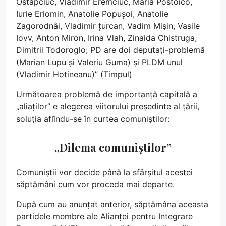
Ostapciuc, Vladimir Eremciuc, Maria Postoico,
Iurie Eriomin, Anatolie Popușoi, Anatolie
Zagorodnâi, Vladimir țurcan, Vadim Mișin, Vasile
Iovv, Anton Miron, Irina Vlah, Zinaida Chistruga,
Dimitrii Todoroglo; PD are doi deputați-problemă
(Marian Lupu și Valeriu Guma) și PLDM unul
(Vladimir Hotineanu)” (Timpul)
Următoarea problemă de importanță capitală a
„aliaților” e alegerea viitorului președinte al țării,
soluția aflîndu-se în curtea comuniștilor:
„Dilema comuniștilor”
Comuniștii vor decide până la sfârșitul acestei
săptămâni cum vor proceda mai departe.
După cum au anunțat anterior, săptămâna aceasta
partidele membre ale Alianței pentru Integrare