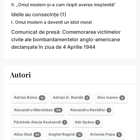
II. „Omul modern și-a cam risipit averea moștenită”
Ideile au consecințe (1)
I. Omul modern a devenit un idiot moral
Comunicat de presă: Comemorarea victimelor
civile ale bombardamentelor anglo-americane
declanșate în ziua de 4 Aprilie 1944
Autori
Adrian Botez
Adrian G. Romilă
Alex Ivanov
17
2
9
Alexandru Mărchidan
Alexandru Nechifor
178
1
Părintele Alexie Ksutasvili
Alin Spânu
1
1
Alina Glod
Anghel Rugină
Artemie Popa
30
12
3