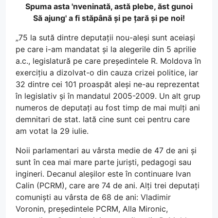
Spuma asta 'nveninată, astă plebe, ăst gunoi
Să ajung' a fi stăpână și pe țară și pe noi!
„75 la sută dintre deputații nou-aleși sunt aceiași
pe care i-am mandatat și la alegerile din 5 aprilie
a.c., legislatură pe care președintele R. Moldova în
exercițiu a dizolvat-o din cauza crizei politice, iar
32 dintre cei 101 proaspăt aleși ne-au reprezentat
în legislativ și în mandatul 2005-2009. Un alt grup
numeros de deputați au fost timp de mai mulți ani
demnitari de stat. Iată cine sunt cei pentru care
am votat la 29 iulie.
Noii parlamentari au vârsta medie de 47 de ani și
sunt în cea mai mare parte juriști, pedagogi sau
ingineri. Decanul aleșilor este în continuare Ivan
Calin (PCRM), care are 74 de ani. Alți trei deputați
comuniști au vârsta de 68 de ani: Vladimir
Voronin, președintele PCRM, Alla Mironic,