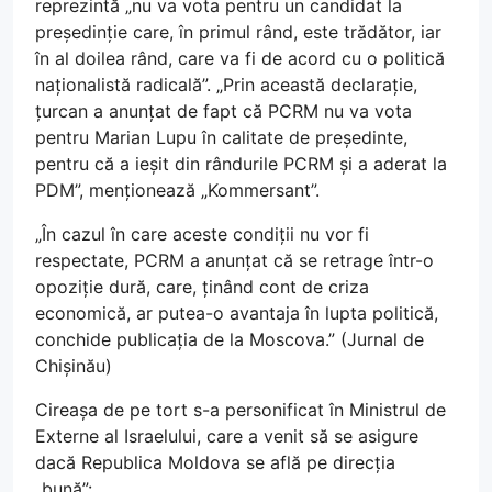
reprezintă „nu va vota pentru un candidat la
președinție care, în primul rând, este trădător, iar
în al doilea rând, care va fi de acord cu o politică
naționalistă radicală”. „Prin această declarație,
țurcan a anunțat de fapt că PCRM nu va vota
pentru Marian Lupu în calitate de președinte,
pentru că a ieșit din rândurile PCRM și a aderat la
PDM”, menționează „Kommersant”.
„În cazul în care aceste condiții nu vor fi
respectate, PCRM a anunțat că se retrage într-o
opoziție dură, care, ținând cont de criza
economică, ar putea-o avantaja în lupta politică,
conchide publicația de la Moscova.” (Jurnal de
Chișinău)
Cireașa de pe tort s-a personificat în Ministrul de
Externe al Israelului, care a venit să se asigure
dacă Republica Moldova se află pe direcția
„bună”: