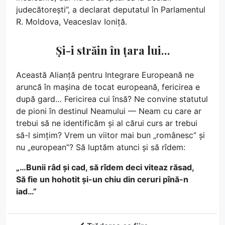
judecătorești”, a declarat deputatul în Parlamentul
R. Moldova, Veaceslav Ioniță.
Și-i străin în țara lui…
Această Alianță pentru Integrare Europeană ne
aruncă în mașina de tocat europeană, fericirea e
după gard… Fericirea cui însă? Ne convine statutul
de pioni în destinul Neamului — Neam cu care ar
trebui să ne identificăm și al cărui curs ar trebui
să-l simțim? Vrem un viitor mai bun „românesc” și
nu „european”? Să luptăm atunci și să rîdem:
„…Bunii râd și cad, să rîdem deci viteaz răsad,
Să fie un hohotit și-un chiu din ceruri pînă-n
iad…”