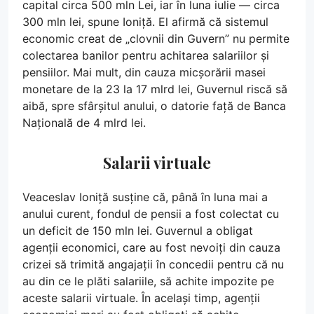
capital circa 500 mln Lei, iar în luna iulie — circa
300 mln lei, spune Ioniță. El afirmă că sistemul
economic creat de „clovnii din Guvern” nu permite
colectarea banilor pentru achitarea salariilor și
pensiilor. Mai mult, din cauza micșorării masei
monetare de la 23 la 17 mlrd lei, Guvernul riscă să
aibă, spre sfârșitul anului, o datorie față de Banca
Națională de 4 mlrd lei.
Salarii virtuale
Veaceslav Ioniță susține că, până în luna mai a
anului curent, fondul de pensii a fost colectat cu
un deficit de 150 mln lei. Guvernul a obligat
agenții economici, care au fost nevoiți din cauza
crizei să trimită angajații în concedii pentru că nu
au din ce le plăti salariile, să achite impozite pe
aceste salarii virtuale. În același timp, agenții