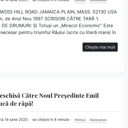
Politică
Naționalism
45 MOSS HILL ROAD JAMAICA PLAIN, MASS. 02130 USA
n, de Anul Nou 1997 SCRISORI CĂTRE ȚARĂ 1.
 DRUMURI: Și Totuși un „Miracol Economic” Este
 necesar pentru triumful Răului (scris cu literă mare) în
Citește mai mult
Deschisă Către Noul Președinte Emil
ucă de râpă!
 la 14 Iunie 2025
se citește în 8 minute
Politică
Naționalism