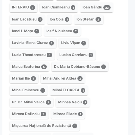
INTERVIU
Ioan Cișmileanu
Ioan Gându
1
1
22
Ioan Lăcătușu
Ion Coja
Ion Ștefan
1
1
2
Ionel I. Moța
Iosif Niculescu
1
2
Lavinia-Elena Ciurez
Liviu Vișan
1
1
Lucia Theodorescu
Lucian Cornianu
3
1
Maica Ecaterina
Dr. Maria Cobianu-Băcanu
5
1
Marian Ilie
Mihai Andrei Aldea
1
2
Mihai Eminescu
Mihai FLOAREA
1
1
Pr. Dr. Mihai Valică
Mihnea Neicu
7
1
Mircea Dafinoiu
Mircea Eliade
2
1
Mișcarea Națională de Rezistență
1