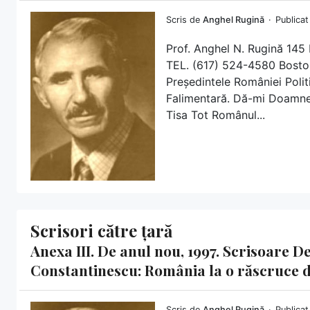
Scris de
Anghel Rugină
Publicat
Prof. Anghel N. Rugină 1
TEL. (617) 524-4580 Boston
Președintele României Poli
Falimentară. Dă-mi Doamne 
Tisa Tot Românul...
Scrisori către țară
Anexa III. De anul nou, 1997. Scrisoare 
Constantinescu: România la o răscruce 
Scris de
Anghel Rugină
Publicat