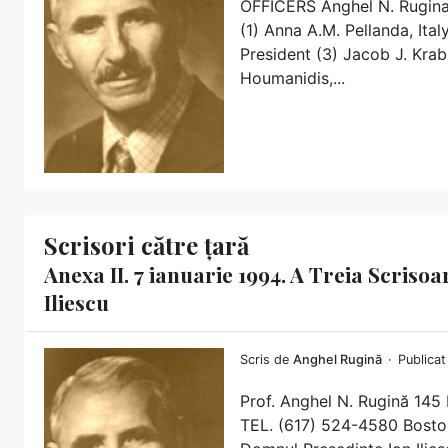
OFFICERS Anghel N. Rugina,
(1) Anna A.M. Pellanda, Ital
President (3) Jacob J. Kra
Houmanidis,...
Scrisori către țară
Anexa II. 7 ianuarie 1994. A Treia Scris
Iliescu
Scris de
Anghel Rugină
Publicat
Prof. Anghel N. Rugină 1
TEL. (617) 524-4580 Boston,