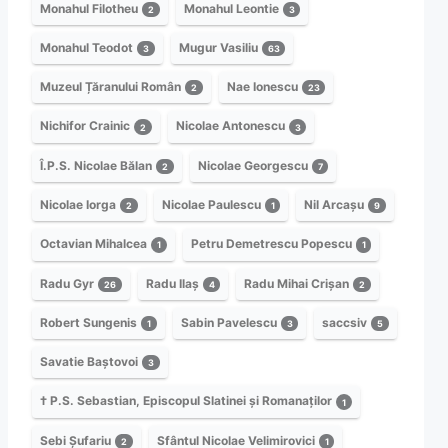
Monahul Filotheu
Monahul Leontie
2
3
Monahul Teodot
Mugur Vasiliu
3
63
Muzeul Țăranului Român
Nae Ionescu
2
23
Nichifor Crainic
Nicolae Antonescu
2
3
Î.P.S. Nicolae Bălan
Nicolae Georgescu
2
7
Nicolae Iorga
Nicolae Paulescu
Nil Arcașu
2
1
9
Octavian Mihalcea
Petru Demetrescu Popescu
1
1
Radu Gyr
Radu Ilaș
Radu Mihai Crișan
26
4
2
Robert Sungenis
Sabin Pavelescu
saccsiv
1
3
5
Savatie Baștovoi
3
† P.S. Sebastian, Episcopul Slatinei și Romanaților
1
Sebi Șufariu
Sfântul Nicolae Velimirovici
2
1