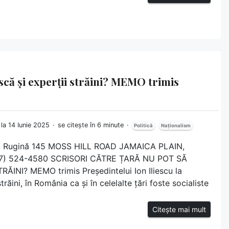
scă și experții străini? MEMO trimis
 la 14 Iunie 2025
se citește în 6 minute
Politică
Naționalism
N. Rugină 145 MOSS HILL ROAD JAMAICA PLAIN,
17) 524-4580 SCRISORI CĂTRE ȚARĂ NU POT SĂ
INI? MEMO trimis Președintelui Ion Iliescu la
ăini, în România ca și în celelalte țări foste socialiste
Citește mai mult