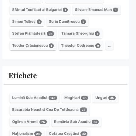
Sfântul Teofilact al Bulgariei
Silvian-Emanuel Man
1
5
Simon Telkes
Sorin Dumitrescu
1
5
Ștefan Plămădeală
Tamara Gheorghiu
22
1
Teodor Crăciunescu
Theodor Codreanu
…
1
9
Etichete
Lumină Sub Asediu!
Maghiari
Unguri
145
38
35
Basarabia Noastră Cea De Totdeauna
28
Oglinda Vremii
România Sub Asediu
25
25
Naționalism
Cetatea Creștină
24
22