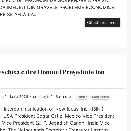
iescu Ref.: UN PROGRAM DE GUVERNARE CARE SĂ
Ă IMEDIAT DIN GRAVELE PROBLEME ECONOMICE,
E SE AFLĂ LA...
Citește mai mult
deschisă către Domnul Președinte Ion
 la 14 Iunie 2025
se citește în 8 minute
Politică
Naționalism
or Intercommunication of New Ideas, Inc. (ISINI)
 USA President Edgar Ortiz, Mexico Vice President
y Vice President (2) P. Jegadish Gandhi, India Vice
bbe, The Netherlands Secretary-Treasurer Lazaros