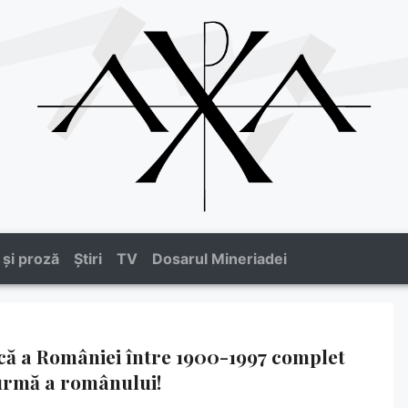
 și proză
Știri
TV
Dosarul Mineriadei
mică a României între 1900-1997 complet
urmă a românului!