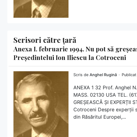
Scrisori către țară
Anexa I. februarie 1994. Nu pot să greșea
Președintelui Ion Iliescu la Cotroceni
Scris de
Anghel Rugină
Publicat
ANEXA 1 32 Prof. Anghel 
MASS. 02130 USA TEL. (6
GREȘEASCĂ ȘI EXPERȚII STRĂ
Cotroceni Despre experții str
din Răsăritul Europei,...