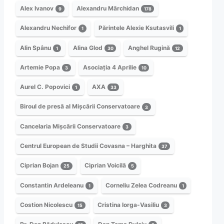
Alex Ivanov
Alexandru Mărchidan
9
178
Alexandru Nechifor
Părintele Alexie Ksutasvili
1
1
Alin Spânu
Alina Glod
Anghel Rugină
1
30
12
Artemie Popa
Asociația 4 Aprilie
3
10
Aurel C. Popovici
AXA
1
33
Biroul de presă al Mișcării Conservatoare
3
Cancelaria Mișcării Conservatoare
3
Centrul European de Studii Covasna – Harghita
37
Ciprian Bojan
Ciprian Voicilă
25
5
Constantin Ardeleanu
Corneliu Zelea Codreanu
1
1
Costion Nicolescu
Cristina Iorga-Vasiliu
15
3