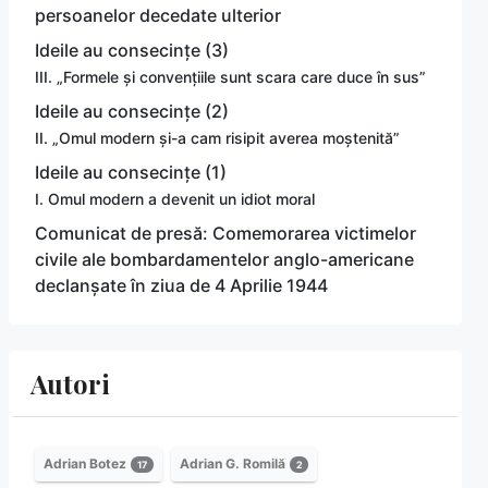
persoanelor decedate ulterior
Ideile au consecințe (3)
III. „Formele și convențiile sunt scara care duce în sus”
Ideile au consecințe (2)
II. „Omul modern și-a cam risipit averea moștenită”
Ideile au consecințe (1)
I. Omul modern a devenit un idiot moral
Comunicat de presă: Comemorarea victimelor
civile ale bombardamentelor anglo-americane
declanșate în ziua de 4 Aprilie 1944
Autori
Adrian Botez
Adrian G. Romilă
17
2