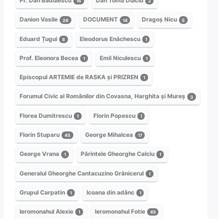
Pr. Dan Bădulescu
Dan Toma Dulciu
16
2
Danion Vasile
DOCUMENT
Dragoș Nicu
26
14
5
Eduard Țugui
Eleodorus Enăchescu
8
1
Prof. Eleonora Becea
Emil Niculescu
1
1
Episcopul ARTEMIE de RASKA și PRIZREN
1
Forumul Civic al Românilor din Covasna, Harghita și Mureș
3
Florea Dumitrescu
Florin Popescu
1
1
Florin Stuparu
George Mihalcea
45
17
George Vrana
Părintele Gheorghe Calciu
1
1
Generalul Gheorghe Cantacuzino Grănicerul
1
Grupul Carpatin
Icoana din adânc
1
1
Ieromonahul Alexie
Ieromonahul Fotie
1
45