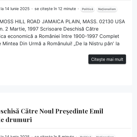
 la 14 Iunie 2025
se citește în 12 minute
Politică
Naționalism
45 MOSS HILL ROAD JAMAICA PLAIN, MASS. 02130 USA
. 2 Martie, 1997 Scrisoare Deschisă Către
tica economică a României între 1900-1997 Complet
Mintea Din Urmă a Românului! „De la Nistru pân' la
Citește mai mult
Deschisă Către Noul Președinte Emil
de drumuri
 la 14 Iunie 2025
se citește în 8 minute