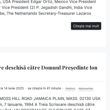
 USA President Edgar Ortiz, Mexico Vice President
y Vice President (2) P. Jegadish Gandhi, India Vice
bbe, The Netherlands Secretary-Treasurer Lazaros
Citește mai mult
oare deschisă către Domnul Președinte Ion
 la 14 Iunie 2025
se citește în 41 minute
Politică
Naționalism
45 MOSS HILL ROAD JAMAICA PLAIN, MASS. 02130 USA
 7 Ianuarie, 1994 A Treia Scrisoare deschisă către