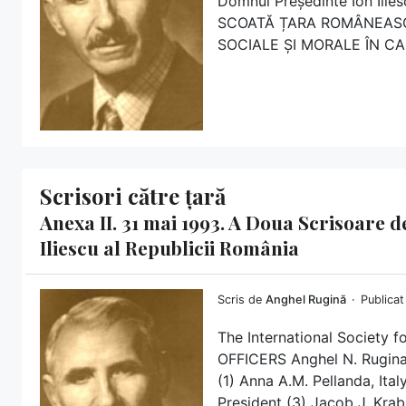
Domnul Președinte Ion Il
SCOATĂ ȚARA ROMÂNEASC
SOCIALE ȘI MORALE ÎN CAR
Scrisori către țară
Anexa II. 31 mai 1993. A Doua Scrisoare 
Iliescu al Republicii România
Scris de
Anghel Rugină
Publicat
The International Society f
OFFICERS Anghel N. Rugina,
(1) Anna A.M. Pellanda, Ital
President (3) Jacob J. Kra