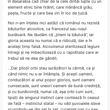
în Basarabia cad chiar de la cele dintâi lupte cu un
element etnic bine hrănit, care mănâncă grâu,
pește, fructe și care bea vin în loc de țuică.
Noi n-am înțeles nici astăzi că românul nu rezistă
băuturilor alcoolice, ca francezul sau rusul
bunăoară. Ne lăudăm că „ținem la băutură”, iar
gloria aceasta nu numai că e ridiculă, dar e în
același timp falsă. Alcoolismul sterilizează legiuni
întregi și ne imbecilizează cu o rapiditate care ar
trebui să ne dea de gândit.
…Dar piloții orbi stau surâzători la cârmă, ca și
când nimic nu s-ar întâmpla. Și acești oameni,
conducători ai unui popor glorios, sunt oameni
cumsecade, sunt uneori oameni de bună-credință,
și cu bunăvoință; numai că, așa orbi cum sunt,
lipsiți de singurul instinct care contează în ceasul
de față – instinctul statal – nu văd șuvoaiele slave
scurgându-se din sat în sat, cucerind pas cu pas