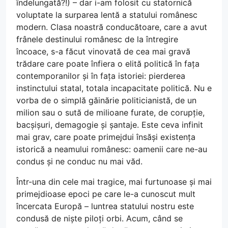
îndelungată?!) – dar i-am folosit cu statornică
voluptate la surparea lentă a statului românesc
modern. Clasa noastră conducătoare, care a avut
frânele destinului românesc de la întregire
încoace, s-a făcut vinovată de cea mai gravă
trădare care poate înfiera o elită politică în fața
contemporanilor și în fața istoriei: pierderea
instinctului statal, totala incapacitate politică. Nu e
vorba de o simplă găinărie politicianistă, de un
milion sau o sută de milioane furate, de corupție,
bacșișuri, demagogie și șantaje. Este ceva infinit
mai grav, care poate primejdui însăși existența
istorică a neamului românesc: oamenii care ne-au
condus și ne conduc nu mai văd.
Într-una din cele mai tragice, mai furtunoase și mai
primejdioase epoci pe care le-a cunoscut mult
încercata Europă – luntrea statului nostru este
condusă de niște piloți orbi. Acum, când se