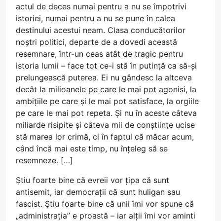
actul de deces numai pentru a nu se împotrivi
istoriei, numai pentru a nu se pune în calea
destinului acestui neam. Clasa conducătorilor
noștri politici, departe de a dovedi această
resemnare, într-un ceas atât de tragic pentru
istoria lumii – face tot ce-i stă în putință ca să-și
prelungească puterea. Ei nu gândesc la altceva
decât la milioanele pe care le mai pot agonisi, la
ambițiile pe care și le mai pot satisface, la orgiile
pe care le mai pot repeta. Și nu în aceste câteva
miliarde risipite și câteva mii de conștiințe ucise
stă marea lor crimă, ci în faptul că măcar acum,
când încă mai este timp, nu înțeleg să se
resemneze. […]
Știu foarte bine că evreii vor țipa că sunt
antisemit, iar democrații că sunt huligan sau
fascist. Știu foarte bine că unii îmi vor spune că
„administrația” e proastă – iar alții îmi vor aminti