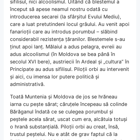
sifilisul, nici alcoolismul. Uitând că blestemul a
început să apese neamul nostru odată cu
introducerea secarei (la sfârșitul Evului Mediu),
care a luat pretutindeni locul grâului. Au venit apoi
fanarioții care au introdus porumbul – slăbind
considerabil rezistența țăranilor. Blestemele s-au
ținut apoi lanț. Mălaiul a adus pelagra, evreii au
adus alcoolismul (în Moldova se bea până în
secolul XVI bere), austriecii în Ardeal și „cultura” în
Principate au adus sifilisul. Piloții orbi au intervenit
și aici, cu imensa lor putere politică și
administrativă.
Toată Muntenia și Moldova de jos se hrăneau
iarna cu pește sărat; căruțele începeau să colinde
Bărăganul îndată ce se culegea porumbul și
peștele acela sărat, uscat cum era, alcătuia totuși
o hrană substanțială. Piloții orbi au creat, însă,
trustul peștelui. Nu e atât de grav faptul că la