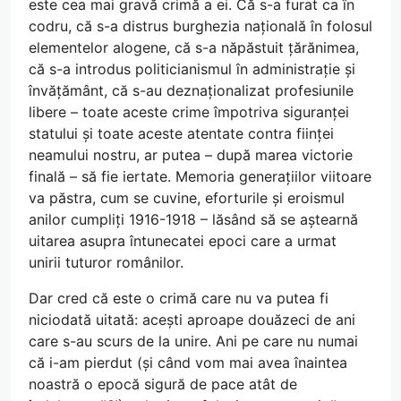
este cea mai gravă crimă a ei. Că s-a furat ca în
codru, că s-a distrus burghezia națională în folosul
elementelor alogene, că s-a năpăstuit țărănimea,
că s-a introdus politicianismul în administrație și
învățământ, că s-au deznaționalizat profesiunile
libere – toate aceste crime împotriva siguranței
statului și toate aceste atentate contra ființei
neamului nostru, ar putea – după marea victorie
finală – să fie iertate. Memoria generațiilor viitoare
va păstra, cum se cuvine, eforturile și eroismul
anilor cumpliți 1916-1918 – lăsând să se aștearnă
uitarea asupra întunecatei epoci care a urmat
unirii tuturor românilor.
Dar cred că este o crimă care nu va putea fi
niciodată uitată: acești aproape douăzeci de ani
care s-au scurs de la unire. Ani pe care nu numai
că i-am pierdut (și când vom mai avea înaintea
noastră o epocă sigură de pace atât de