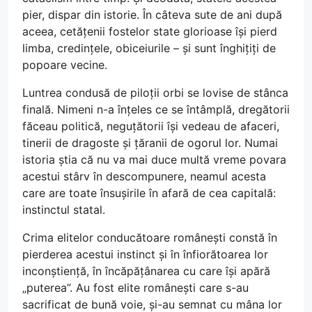
pier, dispar din istorie. În câteva sute de ani după
aceea, cetățenii fostelor state glorioase își pierd
limba, credințele, obiceiurile – și sunt înghițiți de
popoare vecine.
Luntrea condusă de piloții orbi se lovise de stânca
finală. Nimeni n-a înțeles ce se întâmplă, dregătorii
făceau politică, neguțătorii își vedeau de afaceri,
tinerii de dragoste și țăranii de ogorul lor. Numai
istoria știa că nu va mai duce multă vreme povara
acestui stârv în descompunere, neamul acesta
care are toate însușirile în afară de cea capitală:
instinctul statal.
Crima elitelor conducătoare românești constă în
pierderea acestui instinct și în înfiorătoarea lor
inconștiență, în încăpățânarea cu care își apără
„puterea”. Au fost elite românești care s-au
sacrificat de bună voie, și-au semnat cu mâna lor