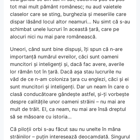
tot mai mult pământ românesc; nu aud vaietele
claselor care se sting, burghezia și meseriile care
dispar lăsând locul altor neamuri… Nu simt că s-au
schimbat unele lucruri în această țară, care pe
alocuri nici nu mai pare românească.
Uneori, când sunt bine dispuși, îți spun că n-are
importanță numărul evreilor, căci sunt oameni
muncitori și inteligenți și, dacă fac avere, averile
lor rămân tot în țară. Dacă așa stau lucrurile nu
văd de ce n-am coloniza țara cu englezi, căci și ei
sunt muncitori și inteligenți. Dar un neam în care o
clasă conducătoare gândește astfel, și-ți vorbește
despre calitățile unor oameni străini – nu mai are
mult de trăit. El, ca neam, nu mai are însă dreptul
să se măsoare cu istoria…
Că piloții orbi s-au făcut sau nu unelte în mâna
străinilor – puțin interesează deocamdată. Singurul