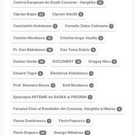
Centrul European de Studii Covasna – Harghita
37
Ciprian Bojan
Ciprian Voicilă
25
5
Constantin Ardeleanu
Corneliu Zelea Codreanu
1
1
Costion Nicolescu
Cristina Iorga-Vasiliu
15
3
Pr. Dan Bădulescu
Dan Toma Dulciu
16
2
Danion Vasile
DOCUMENT
Dragoș Nicu
26
14
5
Eduard Țugui
Eleodorus Enăchescu
8
1
Prof. Eleonora Becea
Emil Niculescu
1
1
Episcopul ARTEMIE de RASKA și PRIZREN
1
Forumul Civic al Românilor din Covasna, Harghita și Mureș
3
Florea Dumitrescu
Florin Popescu
1
1
Florin Stuparu
George Mihalcea
45
17