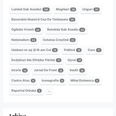
Lumină Sub Asediu!
Maghiari
Unguri
145
38
35
Basarabia Noastră Cea De Totdeauna
28
Oglinda Vremii
România Sub Asediu
25
25
Naționalism
Cetatea Creștină
24
22
Haiduci–m–aș Și N–am Cui
Politică
Curs
18
18
17
Învățături Ale Sfinților Părinți
Gyrul
17
14
Istorie
Jurnal De Front
Inedit
14
12
10
Contra Atac
Iconografie
Mihai Eminescu
9
9
9
Raportul Orbului
…
9
Arhive