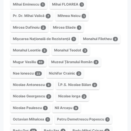
Mihai Eminescu
Mihai FLOAREA
1
1
Pr. Dr. Mihai Valică
Mihnea Neicu
7
1
Mircea Dafinoiu
Mircea Eliade
2
1
Mișcarea Națională de Rezistență
Monahul Filotheu
1
2
Monahul Leontie
Monahul Teodot
3
3
Mugur Vasiliu
Muzeul Țăranului Român
63
2
Nae Ionescu
Nichifor Crainic
23
2
Nicolae Antonescu
Î.P.S. Nicolae Bălan
3
2
Nicolae Georgescu
Nicolae Iorga
7
2
Nicolae Paulescu
Nil Arcașu
1
9
Octavian Mihalcea
Petru Demetrescu Popescu
1
1
Radu Gyr
Radu Ilaș
Radu Mihai Crișan
26
4
2