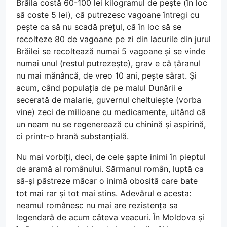
Brăila costă 60-100 lei kilogramul de pește (în loc
să coste 5 lei), că putrezesc vagoane întregi cu
pește ca să nu scadă prețul, că în loc să se
recolteze 80 de vagoane pe zi din lacurile din jurul
Brăilei se recoltează numai 5 vagoane și se vinde
numai unul (restul putrezește), grav e că țăranul
nu mai mănâncă, de vreo 10 ani, pește sărat. Și
acum, când populația de pe malul Dunării e
secerată de malarie, guvernul cheltuiește (vorba
vine) zeci de milioane cu medicamente, uitând că
un neam nu se regenerează cu chinină și aspirină,
ci printr-o hrană substanțială.
Nu mai vorbiți, deci, de cele șapte inimi în pieptul
de aramă al românului. Sărmanul român, luptă ca
să-și păstreze măcar o inimă obosită care bate
tot mai rar și tot mai stins. Adevărul e acesta:
neamul românesc nu mai are rezistența sa
legendară de acum câteva veacuri. În Moldova și