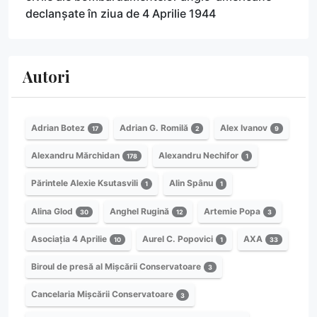
declanșate în ziua de 4 Aprilie 1944
Autori
Adrian Botez
Adrian G. Romilă
Alex Ivanov
17
2
9
Alexandru Mărchidan
Alexandru Nechifor
178
1
Părintele Alexie Ksutasvili
Alin Spânu
1
1
Alina Glod
Anghel Rugină
Artemie Popa
30
12
3
Asociația 4 Aprilie
Aurel C. Popovici
AXA
10
1
33
Biroul de presă al Mișcării Conservatoare
3
Cancelaria Mișcării Conservatoare
3