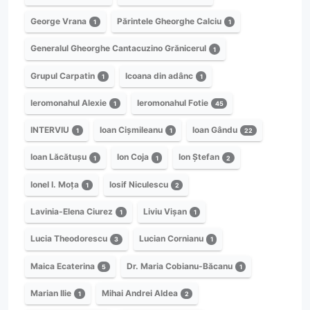
George Vrana
Părintele Gheorghe Calciu
1
1
Generalul Gheorghe Cantacuzino Grănicerul
1
Grupul Carpatin
Icoana din adânc
1
1
Ieromonahul Alexie
Ieromonahul Fotie
1
45
INTERVIU
Ioan Cișmileanu
Ioan Gându
1
1
22
Ioan Lăcătușu
Ion Coja
Ion Ștefan
1
1
2
Ionel I. Moța
Iosif Niculescu
1
2
Lavinia-Elena Ciurez
Liviu Vișan
1
1
Lucia Theodorescu
Lucian Cornianu
3
1
Maica Ecaterina
Dr. Maria Cobianu-Băcanu
5
1
Marian Ilie
Mihai Andrei Aldea
1
2