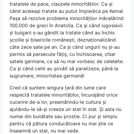
tratatele de pace, clauzele minorităților. Ca și
când aceleași tratate au putut împiedica pe Kemal
Pașa să rezolve problema minorităților măcelărind
100.000 de greci în Anatolia. Ca și când iugoslavii
și bulgarii s-au gândit la tratate când au închis
școlile și bisericile românești, deznaționalizând
câte zece sate pe an. Ca și când ungurii nu și-au
permis să persecute fățiș, cu închisoarea, chiar
satele germane, ca să nu mai vorbesc de celelalte.
Ca și când cehii au șovăit să paralizeze, până la
sugrumare, minoritatea germană!
Cred că suntem singura țară din lume care
respectă tratatele minorităților, încurajând orice
cucerire de-a lor, preamărindu-le cultura și
ajutându-le să-și creeze un stat în stat. Și asta nu
numai din bunătate sau prostie. Ci pur și simplu
pentru că pătura conducătoare nu mai știe ce
înseamnă un stat, nu mai vede.