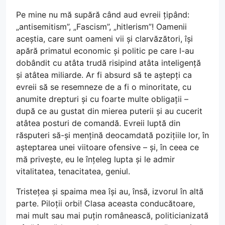
Pe mine nu mă supără când aud evreii țipând:
„antisemitism”, „Fascism”, „hitlerism”! Oamenii
aceștia, care sunt oameni vii și clarvăzători, își
apără primatul economic și politic pe care l-au
dobândit cu atâta trudă risipind atâta inteligență
și atâtea miliarde. Ar fi absurd să te aștepți ca
evreii să se resemneze de a fi o minoritate, cu
anumite drepturi și cu foarte multe obligații –
după ce au gustat din mierea puterii și au cucerit
atâtea posturi de comandă. Evreii luptă din
răsputeri să-și mențină deocamdată pozițiile lor, în
așteptarea unei viitoare ofensive – și, în ceea ce
mă privește, eu le înțeleg lupta și le admir
vitalitatea, tenacitatea, geniul.
Tristețea și spaima mea își au, însă, izvorul în altă
parte. Piloții orbi! Clasa aceasta conducătoare,
mai mult sau mai puțin românească, politicianizată