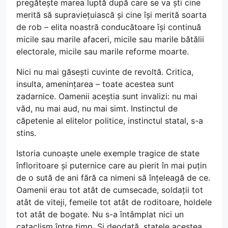
pregătește marea luptă după care se va ști cine
merită să supraviețuiască și cine își merită soarta
de rob – elita noastră conducătoare își continuă
micile sau marile afaceri, micile sau marile bătălii
electorale, micile sau marile reforme moarte.
Nici nu mai găsești cuvinte de revoltă. Critica,
insulta, amenințarea – toate acestea sunt
zadarnice. Oamenii aceștia sunt invalizi: nu mai
văd, nu mai aud, nu mai simt. Instinctul de
căpetenie al elitelor politice, instinctul statal, s-a
stins.
Istoria cunoaște unele exemple tragice de state
înfloritoare și puternice care au pierit în mai puțin
de o sută de ani fără ca nimeni să înțeleagă de ce.
Oamenii erau tot atât de cumsecade, soldații tot
atât de viteji, femeile tot atât de roditoare, holdele
tot atât de bogate. Nu s-a întâmplat nici un
cataclism între timp. Și deodată, statele acestea