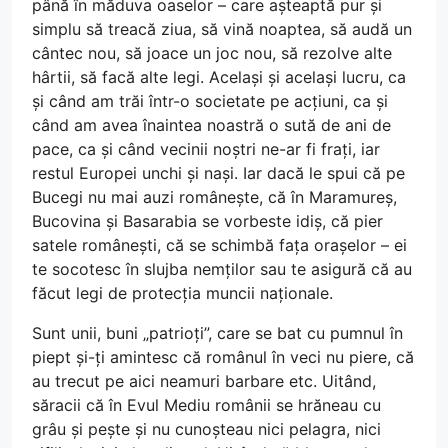
până în măduva oaselor – care așteaptă pur și
simplu să treacă ziua, să vină noaptea, să audă un
cântec nou, să joace un joc nou, să rezolve alte
hârtii, să facă alte legi. Același și același lucru, ca
și când am trăi într-o societate pe acțiuni, ca și
când am avea înaintea noastră o sută de ani de
pace, ca și când vecinii noștri ne-ar fi frați, iar
restul Europei unchi și nași. Iar dacă le spui că pe
Bucegi nu mai auzi românește, că în Maramureș,
Bucovina și Basarabia se vorbeste idiș, că pier
satele românești, că se schimbă fața orașelor – ei
te socotesc în slujba nemților sau te asigură că au
făcut legi de protecția muncii naționale.
Sunt unii, buni „patrioți”, care se bat cu pumnul în
piept și-ți amintesc că românul în veci nu piere, că
au trecut pe aici neamuri barbare etc. Uitând,
săracii că în Evul Mediu românii se hrăneau cu
grâu și pește și nu cunoșteau nici pelagra, nici