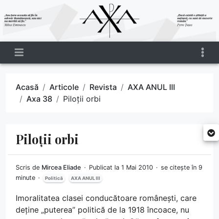
Acasă
Articole
Revista
AXA ANUL III
Axa 38
Piloții orbi
Piloții orbi
Scris de
Mircea Eliade
Publicat la 1 Mai 2010
se citește în 9
minute
Politică
AXA ANUL III
Imoralitatea clasei conducătoare românești, care
deține „puterea” politică de la 1918 încoace, nu