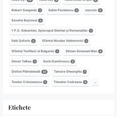
Robert Sungenis
Sabin Pavelescu
saccsiv
1
3
5
Savatie Baștovoi
3
† P.S. Sebastian, Episcopul Slatinei și Romanaților
1
Sebi Șufariu
Sfântul Nicolae Velimirovici
2
1
Sfântul Teofilact al Bulgariei
Silvian-Emanuel Man
1
5
Simon Telkes
Sorin Dumitrescu
1
5
Ștefan Plămădeală
Tamara Gheorghiu
22
1
Teodor Crăciunescu
Theodor Codreanu
…
1
9
Etichete