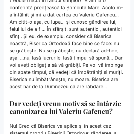
trebuie trecut în rândul sfinților!” Eram la o
conferință preoțească la Șomcuta Mare. Acolo m-
a întâlnit și mi-a dat cartea cu Valeriu Gafencu…
Am citit-o așa, cu lupa… și cunosc gândirea lui,
felul lui de a fi… În sfârșit, sunt autentici, autentici
sfinți. Și eu, de exemplu, consider că Biserica
noastră, Biserica Ortodoxă face bine ce face: nu
se grăbește. Nu se grăbește, nu declară ad-hoc,
așa, …nu, lasă lucrurile, lasă timpul să spună… Dar
voi aveți obligația să vă grăbiți. Pe voi vă împinge
din spate timpul, că vedeți că îmbătrâniți și muriți.
Biserica nu îmbătrânește, nu moare. Biserica are
acest har de la Dumnezeu că are răbdare…
Dar vedeți vreun motiv să se întârzie
canonizarea lui Valeriu Gafencu?
Nu! Cred că Biserica va aplica și în acest caz
sistemul propriu Bisericii Ortodoxe: răbdarea, și