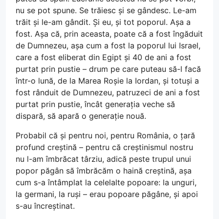
nu se pot spune. Se trăiesc și se gândesc. Le-am
trăit și le-am gândit. Și eu, și tot poporul. Așa a
fost. Așa că, prin aceasta, poate că a fost îngăduit
de Dumnezeu, așa cum a fost la poporul lui Israel,
care a fost eliberat din Egipt și 40 de ani a fost
purtat prin pustie – drum pe care puteau să-l facă
într-o lună, de la Marea Roșie la Iordan, și totuși a
fost rânduit de Dumnezeu, patruzeci de ani a fost
purtat prin pustie, încât generația veche să
dispară, să apară o generație nouă.
Probabil că și pentru noi, pentru România, o țară
profund creștină – pentru că creștinismul nostru
nu l-am îmbrăcat târziu, adică peste trupul unui
popor păgân să îmbrăcăm o haină creștină, așa
cum s-a întâmplat la celelalte popoare: la unguri,
la germani, la ruși – erau popoare păgâne, și apoi
s-au încreștinat.