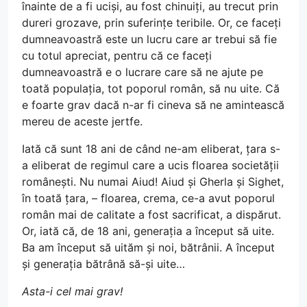
înainte de a fi uciși, au fost chinuiți, au trecut prin
dureri grozave, prin suferințe teribile. Or, ce faceți
dumneavoastră este un lucru care ar trebui să fie
cu totul apreciat, pentru că ce faceți
dumneavoastră e o lucrare care să ne ajute pe
toată populația, tot poporul român, să nu uite. Că
e foarte grav dacă n-ar fi cineva să ne amintească
mereu de aceste jertfe.
Iată că sunt 18 ani de când ne-am eliberat, țara s-
a eliberat de regimul care a ucis floarea societății
românești. Nu numai Aiud! Aiud și Gherla și Sighet,
în toată țara, – floarea, crema, ce-a avut poporul
român mai de calitate a fost sacrificat, a dispărut.
Or, iată că, de 18 ani, generația a început să uite.
Ba am început să uităm și noi, bătrânii. A început
și generația bătrână să-și uite…
Asta-i cel mai grav!