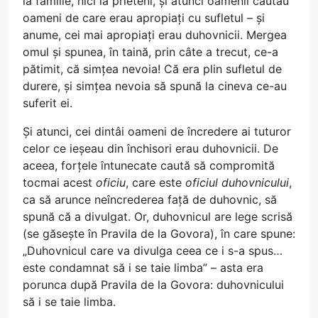
la familie, nici la prieteni, și atunci oamenii căutau
oameni de care erau apropiați cu sufletul – și
anume, cei mai apropiați erau duhovnicii. Mergea
omul și spunea, în taină, prin câte a trecut, ce-a
pătimit, că simțea nevoia! Că era plin sufletul de
durere, și simțea nevoia să spună la cineva ce-au
suferit ei.
Și atunci, cei dintâi oameni de încredere ai tuturor
celor ce ieșeau din închisori erau duhovnicii. De
aceea, forțele întunecate caută să compromită
tocmai acest
oficiu
, care este
oficiul duhovnicului
,
ca să arunce neîncrederea față de duhovnic, să
spună că a divulgat. Or, duhovnicul are lege scrisă
(se găsește în Pravila de la Govora), în care spune:
„Duhovnicul care va divulga ceea ce i s-a spus…
este condamnat să i se taie limba” – asta era
porunca după Pravila de la Govora: duhovnicului
să i se taie limba.