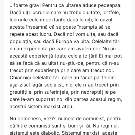
…foarte grav! Pentru că uitarea aduce pedeapsa.
Dacă uiți lucrurile care nu trebuie uitate, jertfele,
lucrurile cele importante dacă le uiți, în cazul
acesta înseamnă că se poate întâmpla să se
repete acest lucru. Dacă noi vom uita, sau dacă
populația, sau dacă Europa va uita. Celelalte țări
nu au experiența pe care am avut-o noi. Nu au
această experiență toate celelalte țări! Ei mai pot
să se facă că au uitat nu-știu-ce, pentru că n-au
trecut prin experiența prin care am trecut noi.
Chiar nici celelalte țări care au făcut parte din
așa-zisul lagăr socialist, nici ele n-au trecut prin
greutățile, prin suferințele, prin nedreptățile pe
care le-am suportat noi din partea acestui regim,
acestui sistem marxist ateu.
Nu pomenesc, vezi?, numele de comunist, pentru
că între comuniști sunt și buni și răi. Nu regimul,
sistemul este diabolic. Sistemul marxist, acesta