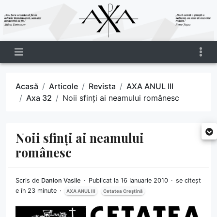
Acasă
Articole
Revista
AXA ANUL III
Axa 32
Noii sfinți ai neamului românesc
Noii sfinți ai neamului
românesc
Scris de
Danion Vasile
Publicat la 16 Ianuarie 2010
se citeșt
e în 23 minute
AXA ANUL III
Cetatea Creștină