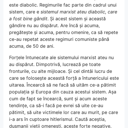
este diabolic. Regimurile fac parte din cadrul unui
sistem, care e
sistemul marxist ateu diabolic, care
a fost bine gândit
. Și acest sistem și această
gândire nu au dispărut. Are încă și acuma,
pregătește și acuma, pentru omenire, ca să repete
ce-au repetat aceste regimuri comuniste până
acuma, de 50 de ani.
Forțele întunecate ale sistemului marxist ateu nu
au dispărut. Dimpotrivă, lucrează pe toate
fronturile, cu alte mijloace. Și cel dintâi lucru de
care se folosește această forță a întunericului este
uitarea. Încearcă să ne facă să uităm ce-a pătimit
populația și Europa din cauza acestui sistem. Așa
cum de fapt se încearcă, sunt și acum aceste
tendințe, ca să-i facă pe evrei să uite ce-au
pătimit, să uite victimele lor care au murit, pe care
i-a ars în cuptoare hitlerismul. Caută aceștia,
dușmanii vieții omenești, aceste forțe negative,