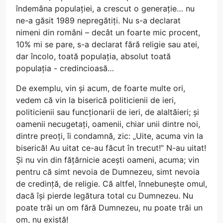
îndemâna populației, a crescut o generație… nu
ne-a găsit 1989 nepregătiți. Nu s-a declarat
nimeni din români – decât un foarte mic procent,
10% mi se pare, s-a declarat fără religie sau atei,
dar încolo, toată populația, absolut toată
populația - credincioasă…
De exemplu, vin și acum, de foarte multe ori,
vedem că vin la biserică politicienii de ieri,
politicienii sau funcționarii de ieri, de alaltăieri; și
oamenii necugetați, oamenii, chiar unii dintre noi,
dintre preoți, îi condamnă, zic: „Uite, acuma vin la
biserică! Au uitat ce-au făcut în trecut!” N-au uitat!
Și nu vin din fățărnicie acești oameni, acuma; vin
pentru că simt nevoia de Dumnezeu, simt nevoia
de credință, de religie. Că altfel, înnebunește omul,
dacă își pierde legătura total cu Dumnezeu. Nu
poate trăi un om fără Dumnezeu, nu poate trăi un
om, nu există!