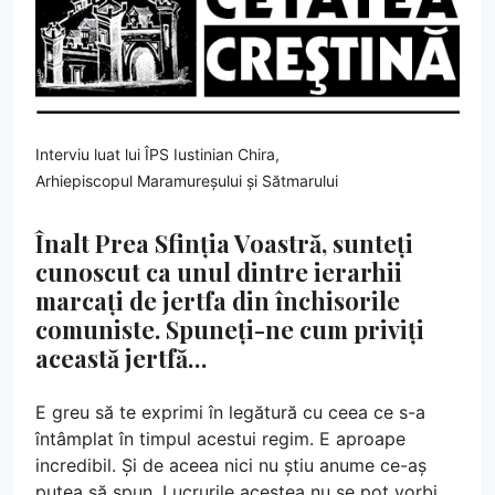
Interviu luat lui ÎPS Iustinian Chira,
Arhiepiscopul Maramureșului și Sătmarului
Înalt Prea Sfinția Voastră, sunteți
cunoscut ca unul dintre ierarhii
marcați de jertfa din închisorile
comuniste. Spuneți-ne cum priviți
această jertfă…
E greu să te exprimi în legătură cu ceea ce s-a
întâmplat în timpul acestui regim. E aproape
incredibil. Și de aceea nici nu știu anume ce-aș
putea să spun. Lucrurile acestea nu se pot vorbi,