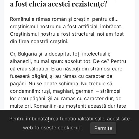
a fost cheia acestei rezistențe?
Românul a rămas român și creștin, pentru că…
creștinismul nostru nu a fost artificial, îmbrăcat.
Creștinismul nostru a fost structural, noi am fost
din firea noastră creștini.
Or, Bulgaria și-a decapitat toți intelectualii;
albanezii, nu mai spun: absolut tot. De ce? Pentru
că erau sălbatici. Erau născuți din strămoși care
fuseseră păgâni, și au rămas cu caracter de
păgâni. Nu se poate schimba. Nu trebuie să
condamnăm: ruși, maghiari, germani – strămoșii
lor erau păgâni. Și au rămas cu caracter dur, de
multe ori. Românii n-au moștenit această duritate
păgână…
Pentru îmbunătățirea funcționalității sale, acest site
În manualele de istorie – s-a tipărit un „Manual de
web folosește cookie-uri.
Permite
istorie a comunismului” – elevilor li se vorbește