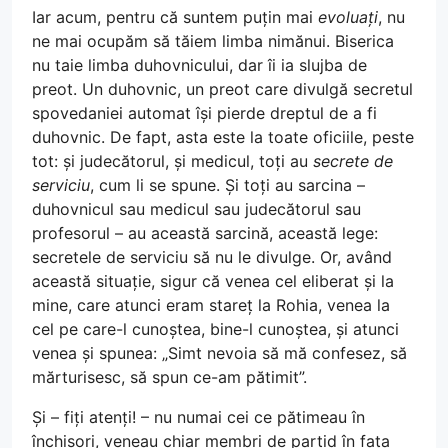
Iar acum, pentru că suntem puțin mai
evoluați
, nu
ne mai ocupăm să tăiem limba nimănui. Biserica
nu taie limba duhovnicului, dar îi ia slujba de
preot. Un duhovnic, un preot care divulgă secretul
spovedaniei automat își pierde dreptul de a fi
duhovnic. De fapt, asta este la toate oficiile, peste
tot: și judecătorul, și medicul, toți au
secrete de
serviciu
, cum li se spune. Și toți au sarcina –
duhovnicul sau medicul sau judecătorul sau
profesorul – au această sarcină, această lege:
secretele de serviciu să nu le divulge. Or, având
această situație, sigur că venea cel eliberat și la
mine, care atunci eram stareț la Rohia, venea la
cel pe care-l cunoștea, bine-l cunoștea, și atunci
venea și spunea: „Simt nevoia să mă confesez, să
mărturisesc, să spun ce-am pătimit”.
Și – fiți atenți! – nu numai cei ce pătimeau în
închisori, veneau chiar membri de partid în fața