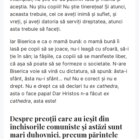
aceștia. Nu știu copiii! Nu știe tinerețea! Și atunci,
aceasta trebuie, cei ce aveți inimă și suflet, și
vreți, și aveți datoria să serviți dreptatea, atunci
asta trebuie să faceți.
Iar Biserica e ca o mamă bună: o mamă bună îi
lasă pe copii să se joace, nu-i leagă cu sfoară, să-i
ție în sân; ia fâșiile, ca copiii să se manifeste liber,
că așa să poate să se formeze o societate. N-are
Biserica voie să vină cu dictatura, să spună: ăsta-i
sfânt, ăsta nu-i sfânt… nu! Nu e corect și nu e
drept. Nu e drept ca să declari tu
ex cathedra
,
asta o face papa! Dar Hristos n-a făcut
ex
cathedra
, asta este!
Despre preoții care au ieșit din
închisorile comuniste și astăzi sunt
mari duhovnici, precum părintele