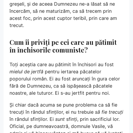
greșeli, și de aceea Dumnezeu ne-a lăsat să ne
încercăm, să ne maturizăm, ca să trecem prin
acest foc, prin acest cuptor teribil, prin care am
trecut.
Cum îi priviți pe cei care au pătimit
în închisorile comuniste?
Toți aceștia care au pătimit în închisori au fost
mielul de jertfă
pentru iertarea păcatelor
poporului român. Ei au fost aruncați în gura celor
fără de Dumnezeu, ca să ispășească păcatele
noastre, ale tuturor. Ei s-au jertfit pentru noi.
Și chiar dacă acuma se pune problema ca să fie
trecuți în rândul sfinților, ei nu trebuie
să fie trecuți
în rândul sfinților. Ei
sunt
sfinți, prin sacrificiul lor.
Oficial, pe dumneavoastră, domnule Vasile, vă