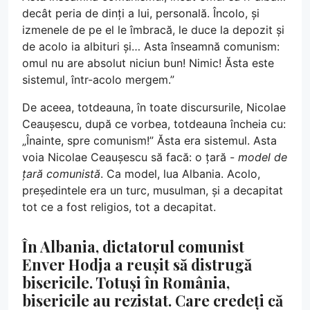
decât peria de dinți a lui, personală. Încolo, și
izmenele de pe el le îmbracă, le duce la depozit și
de acolo ia albituri și… Asta înseamnă comunism:
omul nu are absolut niciun bun! Nimic! Ăsta este
sistemul, într-acolo mergem.”
De aceea, totdeauna, în toate discursurile, Nicolae
Ceaușescu, după ce vorbea, totdeauna încheia cu:
„Înainte, spre comunism!” Ăsta era sistemul. Asta
voia Nicolae Ceaușescu să facă: o țară -
model de
țară comunistă
. Ca model, lua Albania. Acolo,
președintele era un turc, musulman, și a decapitat
tot ce a fost religios, tot a decapitat.
În Albania, dictatorul comunist
Enver Hodja a reușit să distrugă
bisericile. Totuși în România,
bisericile au rezistat. Care credeți că