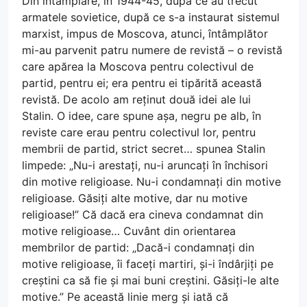
Din întâmplare, în 1944-45, după ce au trecut
armatele sovietice, după ce s-a instaurat sistemul
marxist, impus de Moscova, atunci, întâmplător
mi-au parvenit patru numere de revistă – o revistă
care apărea la Moscova pentru colectivul de
partid, pentru ei; era pentru ei tipărită această
revistă. De acolo am reținut două idei ale lui
Stalin. O idee, care spune așa, negru pe alb, în
reviste care erau pentru colectivul lor, pentru
membrii de partid, strict secret… spunea Stalin
limpede: „Nu-i arestați, nu-i aruncați în închisori
din motive religioase. Nu-i condamnați din motive
religioase. Găsiți alte motive, dar nu motive
religioase!” Că dacă era cineva condamnat din
motive religioase… Cuvânt din orientarea
membrilor de partid: „Dacă-i condamnați din
motive religioase, îi faceți martiri, și-i îndârjiți pe
creștini ca să fie și mai buni creștini. Găsiți-le alte
motive.” Pe această linie merg și iată că