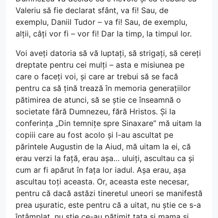
Valeriu să fie declarat sfânt, va fi! Sau, de
exemplu, Daniil Tudor – va fi! Sau, de exemplu,
alții, câți vor fi – vor fi! Dar la timp, la timpul lor.
Voi aveți datoria să vă luptați, să strigați, să cereți
dreptate pentru cei mulți – asta e misiunea pe
care o faceți voi, și care ar trebui să se facă
pentru ca să țină trează în memoria generațiilor
pătimirea de atunci, să se știe ce înseamnă o
societate fără Dumnezeu, fără Hristos. Și la
conferința „Din temnițe spre Sinaxare” mă uitam la
copiii care au fost acolo și l-au ascultat pe
părintele Augustin de la Aiud, mă uitam la ei, că
erau verzi la față, erau așa… uluiți, ascultau ca și
cum ar fi apărut în fața lor iadul. Așa erau, așa
ascultau toți aceasta. Or, aceasta este necesar,
pentru că dacă astăzi tineretul uneori se manifestă
prea ușuratic, este pentru că a uitat, nu știe ce s-a
întâmplat, nu știe ce-au pătimit tata și mama și