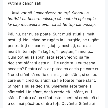
Puțini a canonizat!
… însă vor să-i canonizeze pe toți. Sinodul a
hotărât ca fiecare episcop să caute în episcopia
lui câți mucenici a avut, ca să fie toți canonizați.
Păi, nu, dar nu se poate! Sunt mulți știuți și mulți
neștiuți. Noi, când ne rugăm la Liturghie, ne rugăm
pentru toți cei care-s știuți și neștiuți, care au
murit în temnițe, în lagăre, în peșteri, în munți…
Cum pot eu să spun: ăsta este vrednic să fie
declarat sfânt și ăsta nu. De unde știu eu treaba
aceasta? Pentru că s-ar putea ca acela pe care eu
îl cred sfânt să nu fie chiar așa de sfânt, și cel pe
care eu îl cred
nu sfânt
, să fie foarte mare sfânt.
Sfințenia nu se declară. Smerenia este temelia
sfințeniei. Un sfânt, dacă crede că-i sfânt, nu-i
sfânt. Pentru că un sfânt este smerit și crede că el
e cel mai păcătos dintre toți. Cuvântul Sfântului