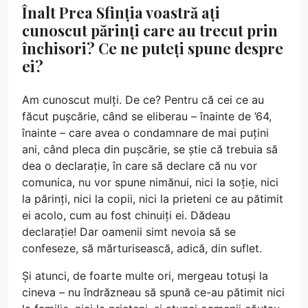
Înalt Prea Sfinția voastră ați
cunoscut părinți care au trecut prin
închisori? Ce ne puteți spune despre
ei?
Am cunoscut mulți. De ce? Pentru că cei ce au
făcut pușcărie, când se eliberau – înainte de ’64,
înainte – care avea o condamnare de mai puțini
ani, când pleca din pușcărie, se știe că trebuia să
dea o declarație, în care să declare că nu vor
comunica, nu vor spune nimănui, nici la soție, nici
la părinți, nici la copii, nici la prieteni ce au pătimit
ei acolo, cum au fost chinuiți ei. Dădeau
declarație! Dar oamenii simt nevoia să se
confeseze, să mărturisească, adică, din suflet.
Și atunci, de foarte multe ori, mergeau totuși la
cineva – nu îndrăzneau să spună ce-au pătimit nici