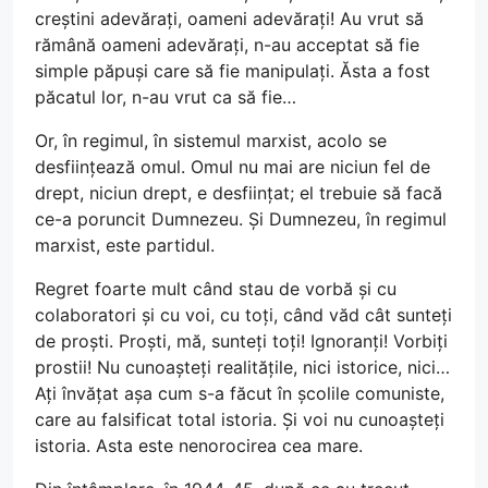
creștini adevărați, oameni adevărați! Au vrut să
rămână oameni adevărați, n-au acceptat să fie
simple păpuși care să fie manipulați. Ăsta a fost
păcatul lor, n-au vrut ca să fie…
Or, în regimul, în sistemul marxist, acolo se
desființează omul. Omul nu mai are niciun fel de
drept, niciun drept, e desființat; el trebuie să facă
ce-a poruncit Dumnezeu. Și Dumnezeu, în regimul
marxist, este partidul.
Regret foarte mult când stau de vorbă și cu
colaboratori și cu voi, cu toți, când văd cât sunteți
de proști. Proști, mă, sunteți toți! Ignoranți! Vorbiți
prostii! Nu cunoașteți realitățile, nici istorice, nici…
Ați învățat așa cum s-a făcut în școlile comuniste,
care au falsificat total istoria. Și voi nu cunoașteți
istoria. Asta este nenorocirea cea mare.