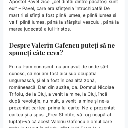
Apostol Pavel zice: „cel dintâi dintre păcătoși sunt
eu!” – Pavel, care era sfințenia întruchipată! De
martiri și sfinți a fost plină lumea, e plină lumea și
va fi plină lumea, până la sfârșitul veacului, până la
marea judecată a lui Hristos.
Despre Valeriu Gafencu puteți să ne
spuneți câte ceva?
Eu nu l-am cunoscut, nu am avut de unde să-l
cunosc, că noi am fost aici sub ocupația
ungurească, și el a fost în cealaltă zonă,
românească. Dar, din auzite, da. Domnul Nicolae
Trifoiu, de la Cluj, a venit la mine, la Cluj, încă
după revoluție, nu mult, a venit la mine și ne-a
prezentat cartea, prima lui carte. Ne-a prezentat
cartea și a spus: „Prea Sfințite, vă rog neapărat,
luptați-vă că acest Valeriu Gafencu e omul care