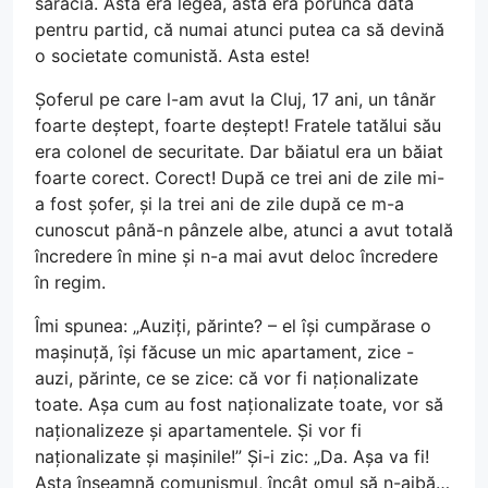
sărăcia. Asta era legea, asta era porunca dată
pentru partid, că numai atunci putea ca să devină
o societate comunistă. Asta este!
Șoferul pe care l-am avut la Cluj, 17 ani, un tânăr
foarte deștept, foarte deștept! Fratele tatălui său
era colonel de securitate. Dar băiatul era un băiat
foarte corect. Corect! După ce trei ani de zile mi-
a fost șofer, și la trei ani de zile după ce m-a
cunoscut până-n pânzele albe, atunci a avut totală
încredere în mine și n-a mai avut deloc încredere
în regim.
Îmi spunea: „Auziți, părinte? – el își cumpărase o
mașinuță, își făcuse un mic apartament, zice -
auzi, părinte, ce se zice: că vor fi naționalizate
toate. Așa cum au fost naționalizate toate, vor să
naționalizeze și apartamentele. Și vor fi
naționalizate și mașinile!” Și-i zic: „Da. Așa va fi!
Asta înseamnă comunismul, încât omul să n-aibă…