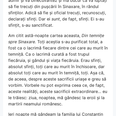
admir și vă binecuvântez și mă bucur că vă luptați
să fie trecuți din pușcării în Sinaxare, în rândul
sfinților. Adică să fie și oficial trecuți, recunoscuți,
declarați sfinți. Dar ei
sunt
, de fapt, sfinți. Ei s-au
sfințit, s-au sanctificat.
Am citit astă-noapte cartea aceasta,
Din temnițe
spre Sinaxare.
Toți aceștia s-au purificat total, a
fost ca o lacrimă fiecare dintre cei care au murit în
temniță. Ca o lacrimă curată a fost trupul
fiecăruia, și gândul și viața fiecăruia. Erau sfinți,
absolut sfinți, toți care au murit în închisoare, dar
absolut toți care au murit în temniță, toți. Așa că,
de aceea, despre aceste sacrificii uriașe e greu să
vorbim. Vorbele nu pot exprima ceea ce, de fapt,
aceste realități, aceste sacrificii extraordinare… eu
le trăiesc: ziua, noaptea, mă gândesc la eroii și la
martirii neamului românesc.
Ieri noapte mă gândeam la familia lui Constantin