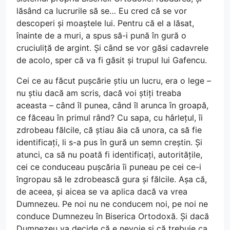
lăsând ca lucrurile să se… Eu cred că se vor
descoperi și moaștele lui. Pentru că el a lăsat,
înainte de a muri, a spus să-i pună în gură o
cruciuliță de argint. Și când se vor găsi cadavrele
de acolo, sper că va fi găsit și trupul lui Gafencu.
Cei ce au făcut pușcărie știu un lucru, era o lege –
nu știu dacă am scris, dacă voi știți treaba
aceasta – când îl punea, când îl arunca în groapă,
ce făceau în primul rând? Cu sapa, cu hârlețul, îi
zdrobeau fălcile, că știau ăia că unora, ca să fie
identificați, li s-a pus în gură un semn creștin. Și
atunci, ca să nu poată fi identificați, autoritățile,
cei ce conduceau pușcăria îi puneau pe cei ce-i
îngropau să le zdrobească gura și fălcile. Așa că,
de aceea, și aicea se va aplica dacă va vrea
Dumnezeu. Pe noi nu ne conducem noi, pe noi ne
conduce Dumnezeu în Biserica Ortodoxă. Și dacă
Dumnezeu va decide că e nevoie și că trebuie ca