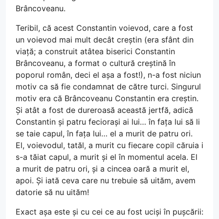
Brâncoveanu.
Teribil, că acest Constantin voievod, care a fost
un voievod mai mult decât creștin (era sfânt din
viață; a construit atâtea biserici Constantin
Brâncoveanu, a format o cultură creștină în
poporul român, deci el așa a fost!), n-a fost niciun
motiv ca să fie condamnat de către turci. Singurul
motiv era că Brâncoveanu Constantin era creștin.
Și atât a fost de dureroasă această jertfă, adică
Constantin și patru feciorași ai lui… în fața lui să li
se taie capul, în fața lui… el a murit de patru ori.
El, voievodul, tatăl, a murit cu fiecare copil căruia i
s-a tăiat capul, a murit și el în momentul acela. El
a murit de patru ori, și a cincea oară a murit el,
apoi. Și iată ceva care nu trebuie să uităm, avem
datorie să nu uităm!
Exact așa este și cu cei ce au fost uciși în pușcării: