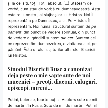
și la ceilalți, toți. Toți, absolut. (…) Stăteam de
vorbă, cum stau de vorbă cu dumneavoastră. Ăsta
este rolul nostru, al slujbașilor lui Hristos. Noi Îl
reprezentăm pe Dumnezeu, aici. Pe Hristos Îl
reprezentăm. Noi numai structural suntem
de pe
pământ
; din punct de vedere spiritual, din punct
de vedere al gândirii suntem
din cer
. Suntem cei
ce reprezentăm dumnezeirea, divinitatea aici, pe
pământ. Ăsta e rolul slujitorilor altarelor Bisericii
lui Hristos.
Sinodul Bisericii Ruse a canonizat
deja peste o mie șapte sute de noi
mucenici – preoți, diaconi, călugări,
episcopi, mireni…
Puțini, boierule, foarte puțini! Acolo-s sute de mii
de martiri, în Rusia. Sute de mii de martiri! Puțini!