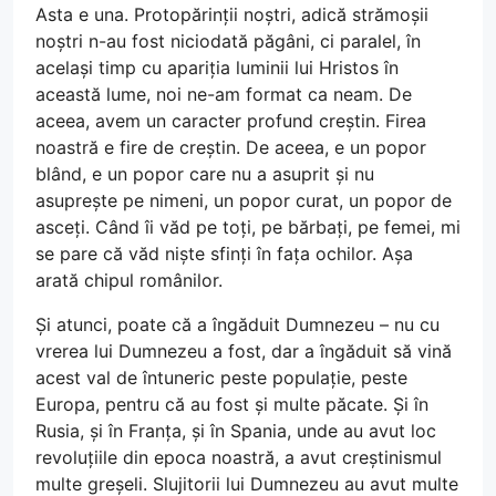
Asta e una. Protopărinții noștri, adică strămoșii
noștri n-au fost niciodată păgâni, ci paralel, în
același timp cu apariția luminii lui Hristos în
această lume, noi ne-am format ca neam. De
aceea, avem un caracter profund creștin. Firea
noastră e fire de creștin. De aceea, e un popor
blând, e un popor care nu a asuprit și nu
asuprește pe nimeni, un popor curat, un popor de
asceți. Când îi văd pe toți, pe bărbați, pe femei, mi
se pare că văd niște sfinți în fața ochilor. Așa
arată chipul românilor.
Și atunci, poate că a îngăduit Dumnezeu – nu cu
vrerea lui Dumnezeu a fost, dar a îngăduit să vină
acest val de întuneric peste populație, peste
Europa, pentru că au fost și multe păcate. Și în
Rusia, și în Franța, și în Spania, unde au avut loc
revoluțiile din epoca noastră, a avut creștinismul
multe greșeli. Slujitorii lui Dumnezeu au avut multe