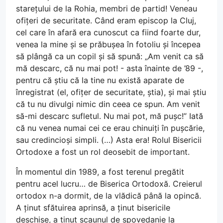
starețului de la Rohia, membri de partid! Veneau
ofițeri de securitate. Când eram episcop la Cluj,
cel care în afară era cunoscut ca fiind foarte dur,
venea la mine și se prăbușea în fotoliu și începea
să plângă ca un copil și să spună: „Am venit ca să
mă descarc, că nu mai pot! - asta înainte de ’89 -,
pentru că știu că la tine nu există aparate de
înregistrat (el, ofițer de securitate, știa), și mai știu
că tu nu divulgi nimic din ceea ce spun. Am venit
să-mi descarc sufletul. Nu mai pot, mă pușc!” Iată
că nu venea numai cei ce erau chinuiți în pușcărie,
sau credincioși simpli. (…) Asta era! Rolul Bisericii
Ortodoxe a fost un rol deosebit de important.
În momentul din 1989, a fost terenul pregătit
pentru acel lucru… de Biserica Ortodoxă. Creierul
ortodox n-a dormit, de la vlădică până la opincă.
A ținut sfătuirea aprinsă, a ținut bisericile
deschise, a ținut scaunul de spovedanie la