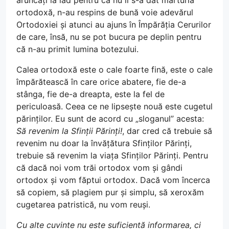
aruncați la iad pentru că nu li s-a dat mărturia
ortodoxă, n-au respins de bună voie adevărul
Ortodoxiei și atunci au ajuns în Împărăția Cerurilor
de care, însă, nu se pot bucura pe deplin pentru
că n-au primit lumina botezului.
Calea ortodoxă este o cale foarte fină, este o cale
împărătească în care orice abatere, fie de-a
stânga, fie de-a dreapta, este la fel de
periculoasă. Ceea ce ne lipsește nouă este cugetul
părinților. Eu sunt de acord cu „sloganul” acesta:
Să revenim la Sfinții Părinți!
, dar cred că trebuie să
revenim nu doar la învățătura Sfinților Părinți,
trebuie să revenim la viața Sfinților Părinți. Pentru
că dacă noi vom trăi ortodox vom și gândi
ortodox și vom făptui ortodox. Dacă vom încerca
să copiem, să plagiem pur și simplu, să xeroxăm
cugetarea patristică, nu vom reuși.
Cu alte cuvinte nu este suficientă informarea, ci