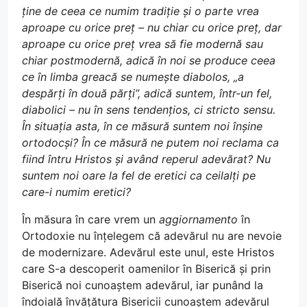
ține de ceea ce numim tradiție și o parte vrea
aproape cu orice preț – nu chiar cu orice preț, dar
aproape cu orice preț vrea să fie modernă sau
chiar postmodernă, adică în noi se produce ceea
ce în limba greacă se numește diabolos, „a
despărți în două părți”, adică suntem, într-un fel,
diabolici – nu în sens tendențios, ci stricto sensu.
În situația asta, în ce măsură suntem noi înșine
ortodocși? În ce măsură ne putem noi reclama ca
fiind întru Hristos și având reperul adevărat? Nu
suntem noi oare la fel de eretici ca ceilalți pe
care-i numim eretici?
În măsura în care vrem un
aggiornamento
în
Ortodoxie nu înțelegem că adevărul nu are nevoie
de modernizare. Adevărul este unul, este Hristos
care S-a descoperit oamenilor în Biserică și prin
Biserică noi cunoaștem adevărul, iar punând la
îndoială învățătura Bisericii cunoaștem adevărul