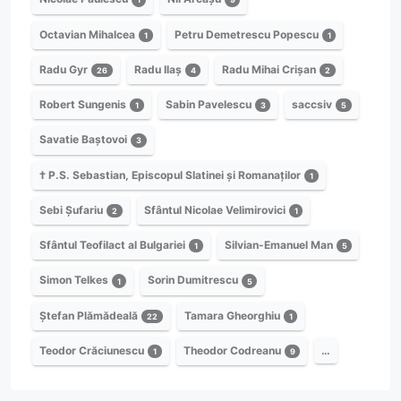
Octavian Mihalcea
Petru Demetrescu Popescu
1
1
Radu Gyr
Radu Ilaș
Radu Mihai Crișan
26
4
2
Robert Sungenis
Sabin Pavelescu
saccsiv
1
3
5
Savatie Baștovoi
3
† P.S. Sebastian, Episcopul Slatinei și Romanaților
1
Sebi Șufariu
Sfântul Nicolae Velimirovici
2
1
Sfântul Teofilact al Bulgariei
Silvian-Emanuel Man
1
5
Simon Telkes
Sorin Dumitrescu
1
5
Ștefan Plămădeală
Tamara Gheorghiu
22
1
Teodor Crăciunescu
Theodor Codreanu
…
1
9