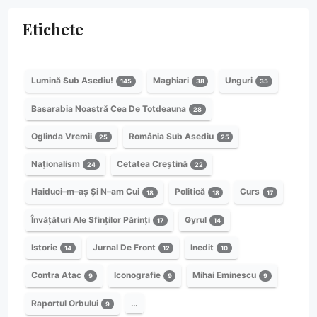
Etichete
Lumină Sub Asediu!
Maghiari
Unguri
145
38
35
Basarabia Noastră Cea De Totdeauna
28
Oglinda Vremii
România Sub Asediu
25
25
Naționalism
Cetatea Creștină
24
22
Haiduci–m–aș Și N–am Cui
Politică
Curs
18
18
17
Învățături Ale Sfinților Părinți
Gyrul
17
14
Istorie
Jurnal De Front
Inedit
14
12
10
Contra Atac
Iconografie
Mihai Eminescu
9
9
9
Raportul Orbului
…
9