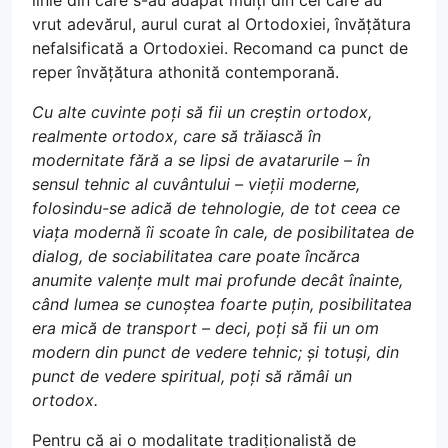
linie din care s-au adăpat mulți din cei care au
vrut adevărul, aurul curat al Ortodoxiei, învățătura
nefalsificată a Ortodoxiei. Recomand ca punct de
reper învățătura athonită contemporană.
Cu alte cuvinte poți să fii un creștin ortodox,
realmente ortodox, care să trăiască în
modernitate fără a se lipsi de avatarurile – în
sensul tehnic al cuvântului – vieții moderne,
folosindu-se adică de tehnologie, de tot ceea ce
viața modernă îi scoate în cale, de posibilitatea de
dialog, de sociabilitatea care poate încărca
anumite valențe mult mai profunde decât înainte,
când lumea se cunoștea foarte puțin, posibilitatea
era mică de transport – deci, poți să fii un om
modern din punct de vedere tehnic; și totuși, din
punct de vedere spiritual, poți să rămâi un
ortodox.
Pentru că ai o modalitate tradiționalistă de