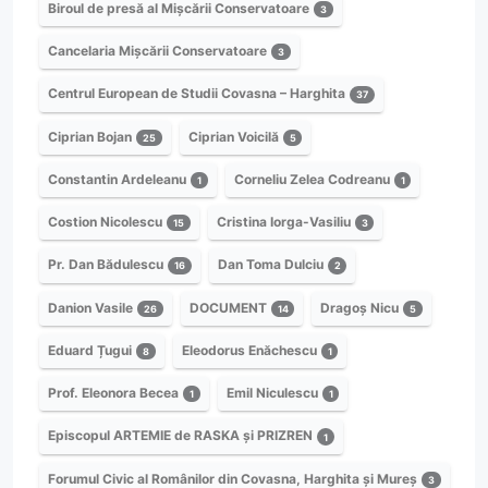
Biroul de presă al Mișcării Conservatoare
3
Cancelaria Mișcării Conservatoare
3
Centrul European de Studii Covasna – Harghita
37
Ciprian Bojan
Ciprian Voicilă
25
5
Constantin Ardeleanu
Corneliu Zelea Codreanu
1
1
Costion Nicolescu
Cristina Iorga-Vasiliu
15
3
Pr. Dan Bădulescu
Dan Toma Dulciu
16
2
Danion Vasile
DOCUMENT
Dragoș Nicu
26
14
5
Eduard Țugui
Eleodorus Enăchescu
8
1
Prof. Eleonora Becea
Emil Niculescu
1
1
Episcopul ARTEMIE de RASKA și PRIZREN
1
Forumul Civic al Românilor din Covasna, Harghita și Mureș
3