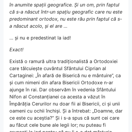
în anumite spații geografice. Și un om, prin faptul
că s-a născut într-un spațiu geografic care nu este
predominant ortodox, nu este rău prin faptul că s-
a născut acolo, și el are …
… și nu e predestinat la iad!
Exact!
Există o ramură ultra tradiționalistă a Ortodoxiei
care tâlcuiește cuvântul Sfântului Ciprian al
Cartaginei: „În afară de Biserică nu e mântuire”, ca
și cum nimeni din afara Bisericii Ortodoxe n-ar
ajunge în rai. Dar observăm în vedenia Sfântului
Nifon al Constanțianei ca acesta a văzut în
Împărăția Cerurilor nu doar fii ai Bisericii, ci și unii
oameni cu ochii închiși. Și a întrebat: „Doamne, dar
ce este cu aceștia?” Și i s-a spus că sunt cei care
au făcut cele bune ale legii lor; nu puteau fi