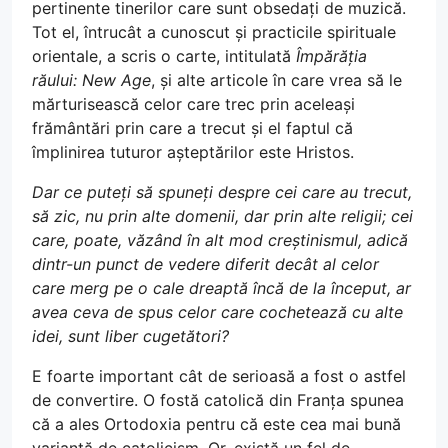
pertinente tinerilor care sunt obsedați de muzică.
Tot el, întrucât a cunoscut și practicile spirituale
orientale, a scris o carte, intitulată
Împărăția
răului: New Age
, și alte articole în care vrea să le
mărturisească celor care trec prin aceleași
frământări prin care a trecut și el faptul că
împlinirea tuturor așteptărilor este Hristos.
Dar ce puteți să spuneți despre cei care au trecut,
să zic, nu prin alte domenii, dar prin alte religii; cei
care, poate, văzând în alt mod creștinismul, adică
dintr-un punct de vedere diferit decât al celor
care merg pe o cale dreaptă încă de la început, ar
avea ceva de spus celor care cochetează cu alte
idei, sunt liber cugetători?
E foarte important cât de serioasă a fost o astfel
de convertire. O fostă catolică din Franța spunea
că a ales Ortodoxia pentru că este cea mai bună