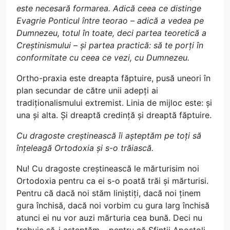
este necesară formarea. Adică ceea ce distinge
Evagrie Ponticul între teorao – adică a vedea pe
Dumnezeu, totul în toate, deci partea teoretică a
Creștinismului – și partea practică: să te porți în
conformitate cu ceea ce vezi, cu Dumnezeu.
Ortho-praxia este dreapta făptuire, pusă uneori în
plan secundar de către unii adepți ai
tradiționalismului extremist. Linia de mijloc este: și
una și alta. Și dreaptă credință și dreaptă făptuire.
Cu dragoste creștinească îi așteptăm pe toți să
înțeleagă Ortodoxia și s-o trăiască.
Nu! Cu dragoste creștinească le mărturisim noi
Ortodoxia pentru ca ei s-o poată trăi și mărturisi.
Pentru că dacă noi stăm liniștiți, dacă noi ținem
gura închisă, dacă noi vorbim cu gura larg închisă
atunci ei nu vor auzi mărturia cea bună. Deci nu