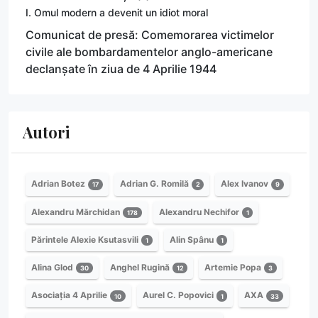
I. Omul modern a devenit un idiot moral
Comunicat de presă: Comemorarea victimelor
civile ale bombardamentelor anglo-americane
declanșate în ziua de 4 Aprilie 1944
Autori
Adrian Botez
Adrian G. Romilă
Alex Ivanov
17
2
9
Alexandru Mărchidan
Alexandru Nechifor
178
1
Părintele Alexie Ksutasvili
Alin Spânu
1
1
Alina Glod
Anghel Rugină
Artemie Popa
30
12
3
Asociația 4 Aprilie
Aurel C. Popovici
AXA
10
1
33