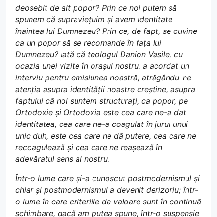
deosebit de alt popor? Prin ce noi putem să
spunem că supraviețuim și avem identitate
înaintea lui Dumnezeu? Prin ce, de fapt, se cuvine
ca un popor să se recomande în fața lui
Dumnezeu? Iată că teologul Danion Vasile, cu
ocazia unei vizite în orașul nostru, a acordat un
interviu pentru emisiunea noastră, atrăgându-ne
atenția asupra identității noastre creștine, asupra
faptului că noi suntem structurați, ca popor, pe
Ortodoxie și Ortodoxia este cea care ne-a dat
identitatea, cea care ne-a coagulat în jurul unui
unic duh, este cea care ne dă putere, cea care ne
recoagulează și cea care ne reașează în
adevăratul sens al nostru.
Într-o lume care și-a cunoscut postmodernismul și
chiar și postmodernismul a devenit derizoriu; într-
o lume în care criteriile de valoare sunt în continuă
schimbare, dacă am putea spune, într-o suspensie