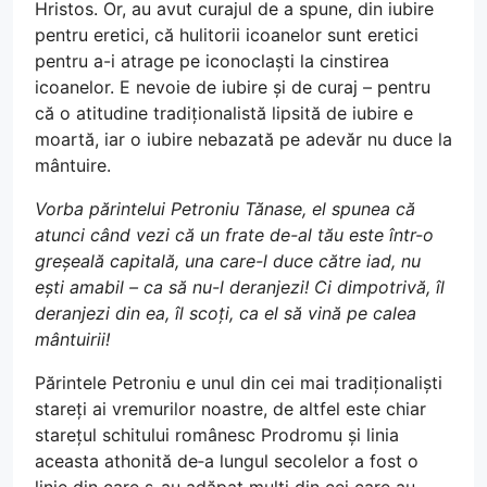
Hristos. Or, au avut curajul de a spune, din iubire
pentru eretici, că hulitorii icoanelor sunt eretici
pentru a-i atrage pe iconoclaști la cinstirea
icoanelor. E nevoie de iubire și de curaj – pentru
că o atitudine tradiționalistă lipsită de iubire e
moartă, iar o iubire nebazată pe adevăr nu duce la
mântuire.
Vorba părintelui Petroniu Tănase, el spunea că
atunci când vezi că un frate de-al tău este într-o
greșeală capitală, una care-l duce către iad, nu
ești amabil – ca să nu-l deranjezi! Ci dimpotrivă, îl
deranjezi din ea, îl scoți, ca el să vină pe calea
mântuirii!
Părintele Petroniu e unul din cei mai tradiționaliști
stareți ai vremurilor noastre, de altfel este chiar
starețul schitului românesc Prodromu și linia
aceasta athonită de‑a lungul secolelor a fost o