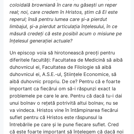
coloidală browniană în care nu găsești un reper
real; noi, care credem în Hristos, știm că El este
reperul; însă pentru lumea care și-a pierdut
limbajul, și-a pierdut articulația înțelesului, în ce
măsură credeți că este posibil acum o misiune pe
înțelesul generației actuale?
Un episcop voia să hirotonească preoți pentru
diferitele facultăți: Facultatea de Medicină să aibă
duhovnicul ei, Facultatea de Filologie să aibă
duhovnicul ei, A.S.E.-ul, Științele Economice, să
aibă duhovnic propriu. De ce? Pentru că e foarte
important ca fiecărui om să-i răspunzi exact la
problemele pe care le are. Pentru că dacă tu-i dai
unui bolnav o rețetă potrivită altui bolnav, nu se
va vindeca. Hristos vine în întâmpinarea fiecărui
suflet pentru că Hristos este răspunsul la
întrebările pe care și le pune fiecare suflet. Cred
că este foarte important să înțelegem că dacă noi