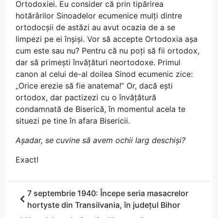
Ortodoxiei. Eu consider că prin tipărirea
hotărârilor Sinoadelor ecumenice mulți dintre
ortodocșii de astăzi au avut ocazia de a se
limpezi pe ei înșiși. Vor să accepte Ortodoxia așa
cum este sau nu? Pentru că nu poți să fii ortodox,
dar să primești învățături neortodoxe. Primul
canon al celui de-al doilea Sinod ecumenic zice:
„Orice erezie să fie anatema!” Or, dacă ești
ortodox, dar pactizezi cu o învățătură
condamnată de Biserică, în momentul acela te
situezi pe tine în afara Bisericii.
Așadar, se cuvine să avem ochii larg deschiși?
Exact!
7 septembrie 1940: Începe seria masacrelor
hortyste din Transilvania, în județul Bihor