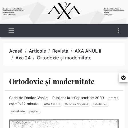
Acasă
Articole
Revista
AXA ANUL II
Axa 24
Ortodoxie și modernitate
Ortodoxie și modernitate
Scris de
Danion Vasile
Publicat la 1 Septembrie 2009
se cit
ește în 12 minute
AXA ANUL II
Cetatea Creștină
catolicism
ortodoxie
papism