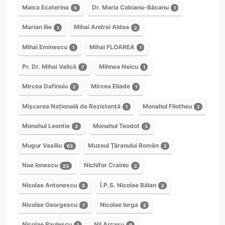
Maica Ecaterina
Dr. Maria Cobianu-Băcanu
5
1
Marian Ilie
Mihai Andrei Aldea
1
2
Mihai Eminescu
Mihai FLOAREA
1
1
Pr. Dr. Mihai Valică
Mihnea Neicu
7
1
Mircea Dafinoiu
Mircea Eliade
2
1
Mișcarea Națională de Rezistență
Monahul Filotheu
1
2
Monahul Leontie
Monahul Teodot
3
3
Mugur Vasiliu
Muzeul Țăranului Român
63
2
Nae Ionescu
Nichifor Crainic
23
2
Nicolae Antonescu
Î.P.S. Nicolae Bălan
3
2
Nicolae Georgescu
Nicolae Iorga
7
2
Nicolae Paulescu
Nil Arcașu
1
9