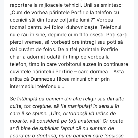
raportare la mijloacele tehnicii. Unii se smintesc:
„Cum de vorbea părintele Porfirie la telefon cu
ucenicii săi din toate colțurile lumii?” Vorbea
tocmai pentru a-i folosi duhovnicește. Telefonul
nu e rău în sine, depinde cum îl folosești. Poți să-ți
pierzi vremea, să vorbești ore întregi sau poți să
dai cuvânt de folos. De altfel părintele Porfirie
chiar a adormit odată, în timp ce vorbea la
telefon, timp în care vorbitorul auzea în continuare
cuvintele părintelui Porfirie – care dormea… Asta
arăta că Dumnezeu făcea minuni chiar prin
intermediul telefonului…
Se întâmplă ca oameni din alte religii sau din alte
culte, tot creștine, să fie manipulați în sensul în
care li se spune: „Uite, ortodocșii vă urăsc de
moarte, vă consideră pe toți anatema!” Or poate
ar fi bine de subliniat faptul că nu suntem de
acord cu o doctrină, nu cu oamenii care locuiesc