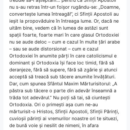
trebuie să-i așteptăm… pentru că Sfinții Apostoli
nu s-au retras într-un foișor rugându-se: „Doamne,
convertește lumea întreagă!”, ci Sfinții Apostoli au
ieșit la propovăduire în întreaga lume. Or, dacă ne
uităm bine, vedem că în lumea de astăzi sunt
spații foarte, foarte mari în care glasul Ortodoxiei
nu se aude deloc – cum e cazul în multe țări arabe
– sau se aude distorsionat – cum e cazul
Ortodoxiei în anumite părți în care catolicismul e
dominant și Ortodoxia își face loc timid, fără să
deranjeze, fără să supere, fără să zgârie și atunci
acceptă să treacă sub tăcere anumite învățături.
Dar, cum spunea Sfântul Maxim Mărturisitorul: „A
păstra sub tăcere o parte din adevăr înseamnă a
trăda tot adevărul.” Nu poți să tai, să ciuntești
Ortodoxia. Ori o primești așa cum ne-au
mărturisit-o Hristos, Sfinții Apostoli, Sfinții Părinți,
cuvioșii părinți ai vremurilor noastre ori te situezi,
de bună voie și nesilit de nimeni, în afara