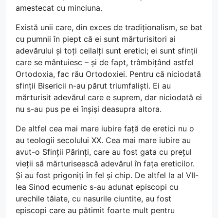
amestecat cu minciuna.
Există unii care, din exces de tradiționalism, se bat
cu pumnii în piept că ei sunt mărturisitori ai
adevărului și toți ceilalți sunt eretici; ei sunt sfinții
care se mântuiesc – și de fapt, trâmbițând astfel
Ortodoxia, fac rău Ortodoxiei. Pentru că niciodată
sfinții Bisericii n-au părut triumfaliști. Ei au
mărturisit adevărul care e suprem, dar niciodată ei
nu s-au pus pe ei înșiși deasupra altora.
De altfel cea mai mare iubire față de eretici nu o
au teologii secolului XX. Cea mai mare iubire au
avut-o Sfinții Părinți, care au fost gata cu prețul
vieții să mărturisească adevărul în fața ereticilor.
Și au fost prigoniți în fel și chip. De altfel la al VII-
lea Sinod ecumenic s-au adunat episcopi cu
urechile tăiate, cu nasurile ciuntite, au fost
episcopi care au pătimit foarte mult pentru