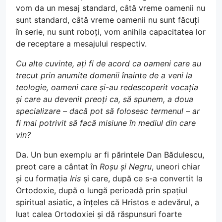
vom da un mesaj standard, câtă vreme oamenii nu
sunt standard, câtă vreme oamenii nu sunt făcuți
în serie, nu sunt roboți, vom anihila capacitatea lor
de receptare a mesajului respectiv.
Cu alte cuvinte, ați fi de acord ca oameni care au
trecut prin anumite domenii înainte de a veni la
teologie, oameni care și-au redescoperit vocația
și care au devenit preoți ca, să spunem, a doua
specializare – dacă pot să folosesc termenul – ar
fi mai potrivit să facă misiune în mediul din care
vin?
Da. Un bun exemplu ar fi părintele Dan Bădulescu,
preot care a cântat în
Roșu și Negru
, uneori chiar
și cu formația
Iris
și care, după ce s-a convertit la
Ortodoxie, după o lungă perioadă prin spațiul
spiritual asiatic, a înțeles că Hristos e adevărul, a
luat calea Ortodoxiei și dă răspunsuri foarte