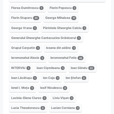
Florea Dumitrescu
Florin Popescu
1
1
Florin Stuparu
George Mihalcea
45
17
George Vrana
Părintele Gheorghe Calciu
1
1
Generalul Gheorghe Cantacuzino Grănicerul
1
Grupul Carpatin
Icoana din adânc
1
1
Ieromonahul Alexie
Ieromonahul Fotie
1
45
INTERVIU
Ioan Cișmileanu
Ioan Gându
1
1
22
Ioan Lăcătușu
Ion Coja
Ion Ștefan
1
1
2
Ionel I. Moța
Iosif Niculescu
1
2
Lavinia-Elena Ciurez
Liviu Vișan
1
1
Lucia Theodorescu
Lucian Cornianu
3
1