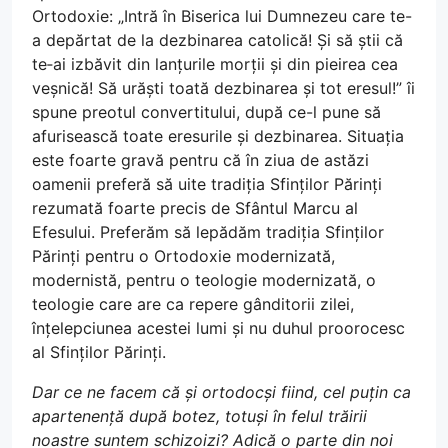
Ortodoxie: „Intră în Biserica lui Dumnezeu care te-
a depărtat de la dezbinarea catolică! Și să știi că
te‑ai izbăvit din lanțurile morții și din pieirea cea
veșnică! Să urăști toată dezbinarea și tot eresul!” îi
spune preotul convertitului, după ce-l pune să
afurisească toate eresurile și dezbinarea. Situația
este foarte gravă pentru că în ziua de astăzi
oamenii preferă să uite tradiția Sfinților Părinți
rezumată foarte precis de Sfântul Marcu al
Efesului. Preferăm să lepădăm tradiția Sfinților
Părinți pentru o Ortodoxie modernizată,
modernistă, pentru o teologie modernizată, o
teologie care are ca repere gânditorii zilei,
înțelepciunea acestei lumi și nu duhul proorocesc
al Sfinților Părinți.
Dar ce ne facem că și ortodocși fiind, cel puțin ca
apartenență după botez, totuși în felul trăirii
noastre suntem schizoizi? Adică o parte din noi