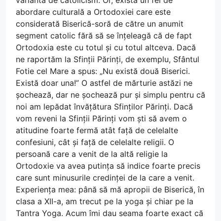
variantă de catolicism. Or, există un fel de
abordare culturală a Ortodoxiei care este
considerată Biserică-soră de către un anumit
segment catolic fără să se înțeleagă că de fapt
Ortodoxia este cu totul și cu totul altceva. Dacă
ne raportăm la Sfinții Părinți, de exemplu, Sfântul
Fotie cel Mare a spus: „Nu există două Biserici.
Există doar una!” O astfel de mărturie astăzi ne
șochează, dar ne șochează pur și simplu pentru că
noi am lepădat învățătura Sfinților Părinți. Dacă
vom reveni la Sfinții Părinți vom ști să avem o
atitudine foarte fermă atât față de celelalte
confesiuni, cât și față de celelalte religii. O
persoană care a venit de la altă religie la
Ortodoxie va avea putința să indice foarte precis
care sunt minusurile credinței de la care a venit.
Experiența mea: până să mă apropii de Biserică, în
clasa a XII-a, am trecut pe la yoga și chiar pe la
Tantra Yoga. Acum îmi dau seama foarte exact că