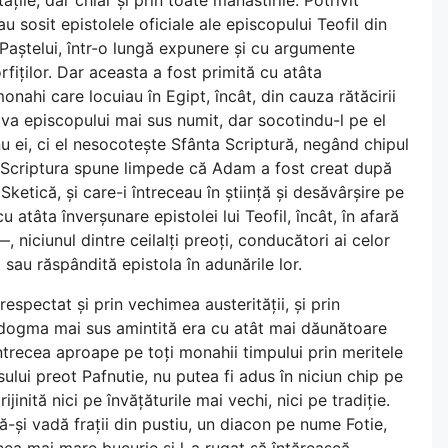
au sosit epistolele oficiale ale episcopului Teofil din
i Paștelui, într-o lungă expunere și cu argumente
iților. Dar aceasta a fost primită cu atâta
ahi care locuiau în Egipt, încât, din cauza rătăcirii
triva episcopului mai sus numit, dar socotindu-l pe el
u ei, ci el nesocotește Sfânta Scriptură, negând chipul
Scriptura spune limpede că Adam a fost creat după
Sketică, și care-i întreceau în știință și desăvârșire pe
cu atâta înverșunare epistolei lui Teofil, încât, în afară
 niciunul dintre ceilalți preoți, conducători ai celor
tă sau răspândită epistola în adunările lor.
respectat și prin vechimea austerității, și prin
n dogma mai sus amintită era cu atât mai dăunătoare
întrecea aproape pe toți monahii timpului prin meritele
osului preot Pafnutie, nu putea fi adus în niciun chip pe
jinită nici pe învățăturile mai vechi, nici pe tradiție.
ă-și vadă frații din pustiu, un diacon pe nume Fotie,
 cea mai mare bucurie și l-a rugat să întărească