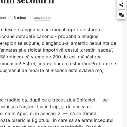
tește în 5 minute
AXA ANUL II
an descrie tânguirea unui monah oprit de starețul
i icoane derapate canonic - probabil o imagine
 Serapion se supune, plângându-și amarnic neputința de
naras și-a ridicat împotrivă destui „creștini sadea”,
 Să reținem că vreme de 200 de ani, mânăstirea
 monastic! Astfel, cutia-album a restaurării Probotei se
 dușmanul de moarte al Bisericii este evlavia rea,
:
he tradiție ca, după ce a trecut ziua Epifaniei — pe
lui și a Nașterii Lui în trup, și de aceea ei
 ca în Apus, ci în aceeași zi —, să se trimită
oate bisericile Egiptului, în care să se arate începutul
ățile, dar chiar și prin toate mănăstirile. Potrivit