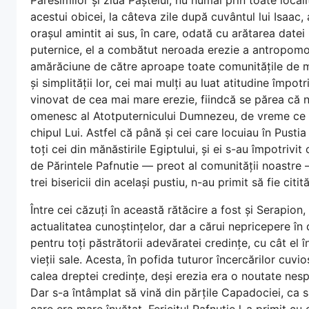
acestui obicei, la câteva zile după cuvântul lui Isaac, 
orașul amintit ai sus, în care, odată cu arătarea date
puternice, el a combătut neroada erezie a antropomorf
amărăciune de către aproape toate comunitățile de mon
și simplității lor, cei mai mulți au luat atitudine împo
vinovat de cea mai mare erezie, fiindcă se părea că n
omenesc al Atotputernicului Dumnezeu, de vreme ce 
chipul Lui. Astfel că până și cei care locuiau în Pustia 
toți cei din mănăstirile Egiptului, și ei s-au împotrivit 
de Părintele Pafnutie — preot al comunității noastre —,
trei bisericii din același pustiu, n-au primit să fie citi
Între cei căzuți în această rătăcire a fost și Serapion, 
actualitatea cunoștințelor, dar a cărui nepricepere î
pentru toți păstrătorii adevăratei credințe, cu cât el 
vieții sale. Acesta, în pofida tuturor încercărilor cuvi
calea dreptei credințe, deși erezia era o noutate nespri
Dar s-a întâmplat să vină din părțile Capadociei, ca s
care era mare învățat. Fericitul Pafnutie l-a primit cu