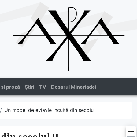
 și proză
Știri
TV
Dosarul Mineriadei
Un model de evlavie incultă din secolul II
din secolul II