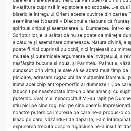
învățătura cuprinsă în epistolele episcopale. L-a dus î
bisericile întregului Orient aceste cuvinte din cartea
asemănarea Noastră.» Diaconul a răspuns că fruntașii tu
spiritual chipul și asemănarea lui Dumnezeu. Într-o e
Scripturilor, el a arătat că nu se poate ca măreția d
alcătuire și asemănare omenească. Natura divină, a sp
poate fi nici cuprinsă cu ochii, nici înțeleasă cu mint
multele și puternicele argumente ale învățatului, a rev
nesfârșită bucurie și nouă, și Părintelui Pafnutie, vă
cunoscut prin virtuțile sale să se abată mult timp de la
picioare, adresam rugăciuni de mulțumire Domnului pen
inimă acel chip antropomorfic al dumnezeirii, pe care 
izbucnit pe neașteptate într-un plâns amar și cu sughi
puternic: «Vai mie, nenorocitul! Mi-au răpit pe Dumn
știu nici pe cine rog, nici pe cine chem!» Impresionați
noastre puternica impresie pe care ne-a produs-o con
Isaac pe care, văzându-l de departe, l-am întâmpinat 
expunerea trecută despre rugăciune ne-a insuflat dori