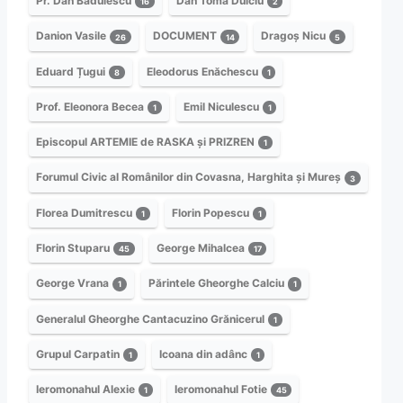
Pr. Dan Bădulescu
Dan Toma Dulciu
16
2
Danion Vasile
DOCUMENT
Dragoș Nicu
26
14
5
Eduard Țugui
Eleodorus Enăchescu
8
1
Prof. Eleonora Becea
Emil Niculescu
1
1
Episcopul ARTEMIE de RASKA și PRIZREN
1
Forumul Civic al Românilor din Covasna, Harghita și Mureș
3
Florea Dumitrescu
Florin Popescu
1
1
Florin Stuparu
George Mihalcea
45
17
George Vrana
Părintele Gheorghe Calciu
1
1
Generalul Gheorghe Cantacuzino Grănicerul
1
Grupul Carpatin
Icoana din adânc
1
1
Ieromonahul Alexie
Ieromonahul Fotie
1
45