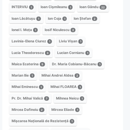
INTERVIU
Ioan Cișmileanu
Ioan Gându
1
1
22
Ioan Lăcătușu
Ion Coja
Ion Ștefan
1
1
2
Ionel I. Moța
Iosif Niculescu
1
2
Lavinia-Elena Ciurez
Liviu Vișan
1
1
Lucia Theodorescu
Lucian Cornianu
3
1
Maica Ecaterina
Dr. Maria Cobianu-Băcanu
5
1
Marian Ilie
Mihai Andrei Aldea
1
2
Mihai Eminescu
Mihai FLOAREA
1
1
Pr. Dr. Mihai Valică
Mihnea Neicu
7
1
Mircea Dafinoiu
Mircea Eliade
2
1
Mișcarea Națională de Rezistență
1