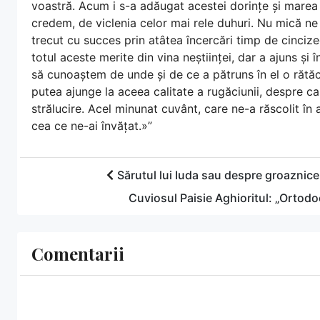
voastră. Acum i s-a adăugat acestei dorințe și marea 
credem, de viclenia celor mai rele duhuri. Nu mică 
trecut cu succes prin atâtea încercări timp de cincize
totul aceste merite din vina neștiinței, dar a ajuns și
să cunoaștem de unde și de ce a pătruns în el o rătă
putea ajunge la aceea calitate a rugăciunii, despre ca
strălucire. Acel minunat cuvânt, care ne-a răscolit în 
cea ce ne-ai învățat.»”
Sărutul lui Iuda sau despre groaznicele
Cuviosul Paisie Aghioritul: „Ortodo
Comentarii