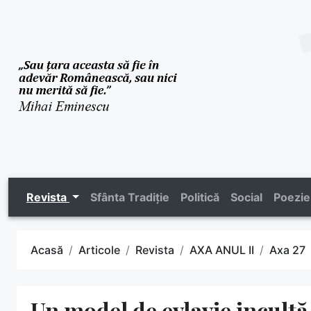
Revista
Sfânta Tradiție
Politică
Social
Poezie
Acasă
Articole
Revista
AXA ANUL II
Axa 27
Un model de evlavie incultă 