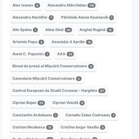
Alex Ivanov
Alexandru Mărchidan
9
178
Alexandru Nechifor
Părintele Alexie Ksutasvili
1
1
Alin Spânu
Alina Glod
Anghel Rugină
1
30
12
Artemie Popa
Asociația 4 Aprilie
3
10
Aurel C. Popovici
AXA
1
33
Biroul de presă al Mișcării Conservatoare
3
Cancelaria Mișcării Conservatoare
3
Centrul European de Studii Covasna – Harghita
37
Ciprian Bojan
Ciprian Voicilă
25
5
Constantin Ardeleanu
Corneliu Zelea Codreanu
1
1
Costion Nicolescu
Cristina Iorga-Vasiliu
15
3