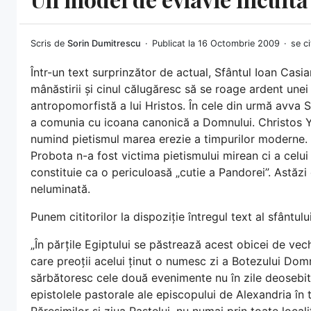
Scris de
Sorin Dumitrescu
Publicat la 16 Octombrie 2009
se ci
Într-un text surprinzător de actual, Sfântul Ioan Casi
mânăstirii și cinul călugăresc să se roage ardent une
antropomorfistă a lui Hristos. În cele din urmă avva
a comunia cu icoana canonică a Domnului. Christos Yan
numind pietismul marea erezie a timpurilor moderne.
Probota n-a fost victima pietismului mirean ci a celui
constituie ca o periculoasă „cutie a Pandorei”. Astăzi
neluminată.
Punem cititorilor la dispoziție întregul text al sfântului
„În părțile Egiptului se păstrează acest obicei de vec
care preoții acelui ținut o numesc zi a Botezului Domnu
sărbătoresc cele două evenimente nu în zile deosebite,
epistolele pastorale ale episcopului de Alexandria în t
Păresimilor și ziua Paștelui, nu numai prin toate localit