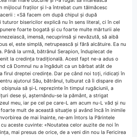
n mijlocul fraților și l-a întrebat cum tălmăcesc
 Facerii : «Să facem om după chipul și după
turor bisericilor explică nu în sens literal, ci în cel
xpunere foarte bogată și cu foarte multe mărturii ale
umnezeiască, imensă, necuprinsă și nevăzută, să aibă
us el, este simplă, netrupească și fără alcătuire. Ea nu
ea. Până la urmă, bătrânul Serapion, înduplecat de
enit la credința tradițională. Acest fapt ne-a adus o
zând că Domnul nu a îngăduit ca un bărbat atât de
 firul dreptei credințe. Dar pe când noi toți, ridicați în
tru ajutorul Său, bătrânul, tulburat că îi dispare din
obișnuia să și-L reprezinte în timpul rugăciunii, a
țuri dese și, așternându-se la pământ, a strigat
ezeul meu, iar pe cel pe care-L am acum nu-L văd și nu
 foarte mult de această situație și având încă în inimile
vorbirea de mai înainte, ne-am întors la Părintele
cu aceste cuvinte: «Noutatea celor auzite de noi în
nța, mai presus de orice, de a veni din nou la Fericirea