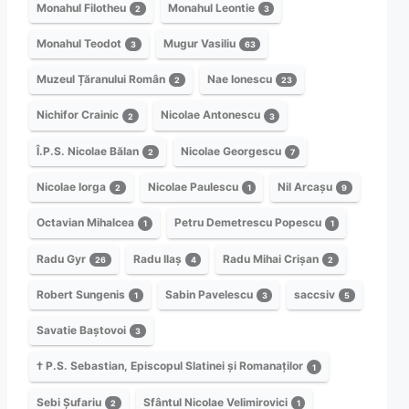
Monahul Filotheu
Monahul Leontie
2
3
Monahul Teodot
Mugur Vasiliu
3
63
Muzeul Țăranului Român
Nae Ionescu
2
23
Nichifor Crainic
Nicolae Antonescu
2
3
Î.P.S. Nicolae Bălan
Nicolae Georgescu
2
7
Nicolae Iorga
Nicolae Paulescu
Nil Arcașu
2
1
9
Octavian Mihalcea
Petru Demetrescu Popescu
1
1
Radu Gyr
Radu Ilaș
Radu Mihai Crișan
26
4
2
Robert Sungenis
Sabin Pavelescu
saccsiv
1
3
5
Savatie Baștovoi
3
† P.S. Sebastian, Episcopul Slatinei și Romanaților
1
Sebi Șufariu
Sfântul Nicolae Velimirovici
2
1