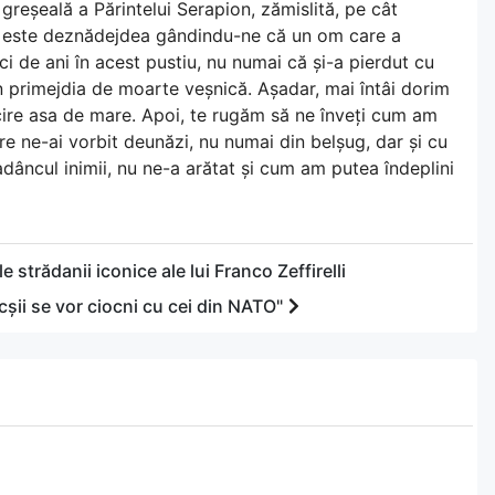
greșeală a Părintelui Serapion, zămislită, pe cât
ne este deznădejdea gândindu-ne că un om care a
ci de ani în acest pustiu, nu numai că și-a pierdut cu
 în primejdia de moarte veșnică. Așadar, mai întâi dorim
cire asa de mare. Apoi, te rugăm să ne înveți cum am
re ne-ai vorbit deunăzi, nu numai din belșug, dar și cu
adâncul inimii, nu ne-a arătat și cum am putea îndeplini
 strădanii iconice ale lui Franco Zeffirelli
cșii se vor ciocni cu cei din NATO"