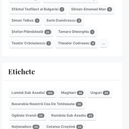
Sfântul Teofilact al Bulgariei
Silvian-Emanuel Man
1
5
Simon Telkes
Sorin Dumitrescu
1
5
Ștefan Plămădeală
Tamara Gheorghiu
22
1
Teodor Crăciunescu
Theodor Codreanu
…
1
9
Etichete
Lumină Sub Asediu!
Maghiari
Unguri
145
38
35
Basarabia Noastră Cea De Totdeauna
28
Oglinda Vremii
România Sub Asediu
25
25
Naționalism
Cetatea Creștină
24
22