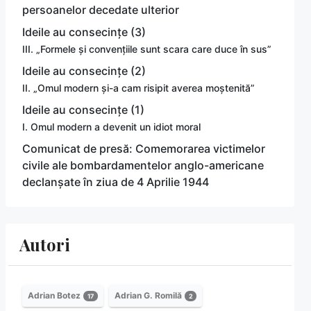
persoanelor decedate ulterior
Ideile au consecințe (3)
III. „Formele și convențiile sunt scara care duce în sus”
Ideile au consecințe (2)
II. „Omul modern și-a cam risipit averea moștenită”
Ideile au consecințe (1)
I. Omul modern a devenit un idiot moral
Comunicat de presă: Comemorarea victimelor
civile ale bombardamentelor anglo-americane
declanșate în ziua de 4 Aprilie 1944
Autori
Adrian Botez
Adrian G. Romilă
17
2