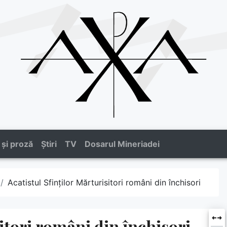
 și proză
Știri
TV
Dosarul Mineriadei
Acatistul Sfinților Mărturisitori români din închisori
sitori români din închisori