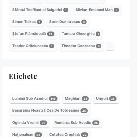
Sfântul Teofilact al Bulgariei
Silvian-Emanuel Man
1
5
Simon Telkes
Sorin Dumitrescu
1
5
Ștefan Plămădeală
Tamara Gheorghiu
22
1
Teodor Crăciunescu
Theodor Codreanu
…
1
9
Etichete
Lumină Sub Asediu!
Maghiari
Unguri
145
38
35
Basarabia Noastră Cea De Totdeauna
28
Oglinda Vremii
România Sub Asediu
25
25
Naționalism
Cetatea Creștină
24
22