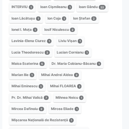
INTERVIU
Ioan Cișmileanu
Ioan Gându
1
1
22
Ioan Lăcătușu
Ion Coja
Ion Ștefan
1
1
2
Ionel I. Moța
Iosif Niculescu
1
2
Lavinia-Elena Ciurez
Liviu Vișan
1
1
Lucia Theodorescu
Lucian Cornianu
3
1
Maica Ecaterina
Dr. Maria Cobianu-Băcanu
5
1
Marian Ilie
Mihai Andrei Aldea
1
2
Mihai Eminescu
Mihai FLOAREA
1
1
Pr. Dr. Mihai Valică
Mihnea Neicu
7
1
Mircea Dafinoiu
Mircea Eliade
2
1
Mișcarea Națională de Rezistență
1