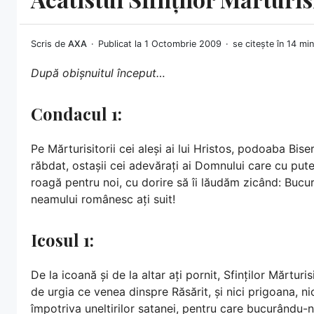
Scris de
AXA
Publicat la 1 Octombrie 2009
se citește în 14 mi
După obișnuitul început…
Condacul 1:
Pe Mărturisitorii cei aleși ai lui Hristos, podoaba Biser
răbdat, ostașii cei adevărați ai Domnului care cu putere
roagă pentru noi, cu dorire să îi lăudăm zicând: Bucura
neamului românesc ați suit!
Icosul 1:
De la icoană și de la altar ați pornit, Sfinților Mărtu
de urgia ce venea dinspre Răsărit, și nici prigoana, nic
împotriva uneltirilor satanei, pentru care bucurându-