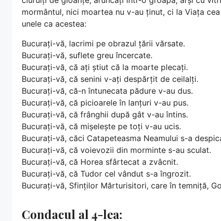
mormântul, nici moartea nu v-au ținut, ci la Viața cea
unele ca acestea:
Bucurați-vă, lacrimi pe obrazul țării vărsate.
Bucurați-vă, suflete greu încercate.
Bucurați-vă, că ați știut că la moarte plecați.
Bucurați-vă, că senini v-ați despărțit de ceilalți.
Bucurați-vă, că-n întunecata pădure v-au dus.
Bucurați-vă, că picioarele în lanțuri v-au pus.
Bucurați-vă, că frânghii după gât v-au întins.
Bucurați-vă, că mișelește pe toți v-au ucis.
Bucurați-vă, căci Catapeteasma Neamului s-a despic
Bucurați-vă, că voievozii din morminte s-au sculat.
Bucurați-vă, că Horea sfârtecat a zvâcnit.
Bucurați-vă, că Tudor cel vândut s-a îngrozit.
Bucurați-vă, Sfinților Mărturisitori, care în temniță, 
Condacul al 4-lea: