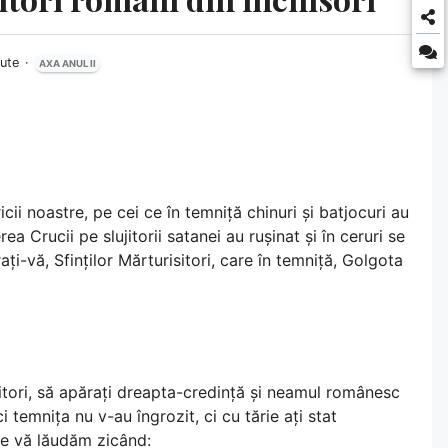
nute
AXA ANUL II
icii noastre, pe cei ce în temniță chinuri și batjocuri au
a Crucii pe slujitorii satanei au rușinat și în ceruri se
ți-vă, Sfinților Mărturisitori, care în temniță, Golgota
risitori, să apărați dreapta-credință și neamul românesc
i temnița nu v-au îngrozit, ci cu tărie ați stat
ne vă lăudăm zicând: