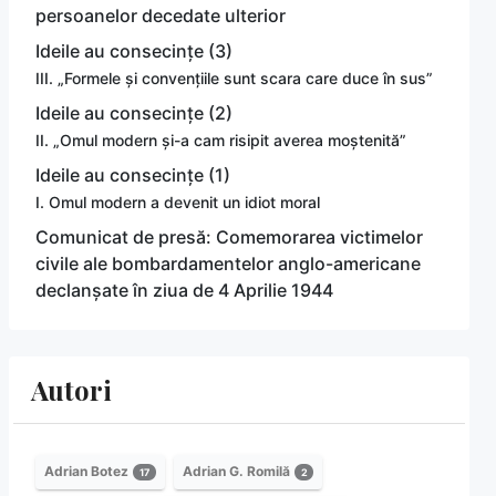
persoanelor decedate ulterior
Ideile au consecințe (3)
III. „Formele și convențiile sunt scara care duce în sus”
Ideile au consecințe (2)
II. „Omul modern și-a cam risipit averea moștenită”
Ideile au consecințe (1)
I. Omul modern a devenit un idiot moral
Comunicat de presă: Comemorarea victimelor
civile ale bombardamentelor anglo-americane
declanșate în ziua de 4 Aprilie 1944
Autori
Adrian Botez
Adrian G. Romilă
17
2