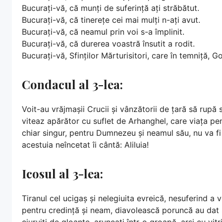
Bucurați-vă, că munți de suferință ați străbătut.
Bucurați-vă, că tinerețe cei mai mulți n-ați avut.
Bucurați-vă, că neamul prin voi s-a împlinit.
Bucurați-vă, că durerea voastră însutit a rodit.
Bucurați-vă, Sfinților Mărturisitori, care în temniță, 
Condacul al 3-lea:
Voit-au vrăjmașii Crucii și vânzătorii de țară să rupă
viteaz apărător cu suflet de Arhanghel, care viața pe
chiar singur, pentru Dumnezeu și neamul său, nu va fi în
acestuia neîncetat îi cântă: Aliluia!
Icosul al 3-lea:
Tiranul cel ucigaș și nelegiuita evreică, nesuferind a
pentru credință și neam, diavolească poruncă au dat s
ciuruiți de gloanțe, aruncați într-o groapă, arși cu vitr