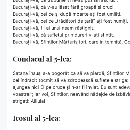
Bucurați-vă, că v-au lăsat fără groapă și cruci.
Bucurați-vă, cei ce și după moarte ați fost umiliți.
Bucurați-vă, cei ce „trădători de țară” ați fost numiți.
Bucurați-vă, fii ai unui neam răstignit.
Bucurați-vă, că sufletul prin dureri v-ați sfințit.
Bucurați-vă, Sfinților Mărturisitori, care în temniță, 
Condacul al 5-lea:
Satana însuși s-a pogorât ca să vă piardă, Sfinților Măr
cel îndrăcit tocmit să vă zdrobească sufletele striga: 
ajungea nici El pe cruce și n-ar fi înviat. Eu sunt ade
voastre!”; iar voi, Sfinților, neavând nădejde de izbăv
strigați: Aliluia!
Icosul al 5-lea: