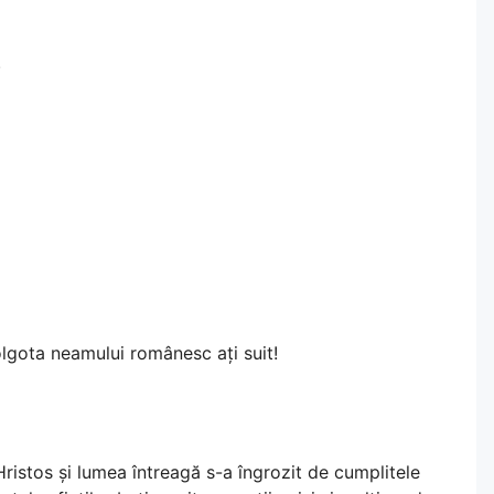
.
Golgota neamului românesc ați suit!
 Hristos și lumea întreagă s-a îngrozit de cumplitele