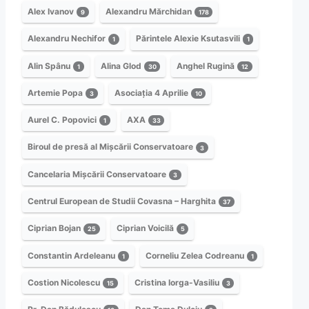
Alex Ivanov
Alexandru Mărchidan
9
178
Alexandru Nechifor
Părintele Alexie Ksutasvili
1
1
Alin Spânu
Alina Glod
Anghel Rugină
1
30
12
Artemie Popa
Asociația 4 Aprilie
3
10
Aurel C. Popovici
AXA
1
33
Biroul de presă al Mișcării Conservatoare
3
Cancelaria Mișcării Conservatoare
3
Centrul European de Studii Covasna – Harghita
37
Ciprian Bojan
Ciprian Voicilă
25
5
Constantin Ardeleanu
Corneliu Zelea Codreanu
1
1
Costion Nicolescu
Cristina Iorga-Vasiliu
15
3