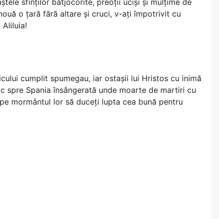
ștele sfinților batjocorite, preoții uciși și mulțime de
nouă o țară fără altare și cruci, v-ați împotrivit cu
Aliluia!
ricului cumplit spumegau, iar ostașii lui Hristos cu inimă
nic spre Spania însângerată unde moarte de martiri cu
ut pe mormântul lor să duceți lupta cea bună pentru