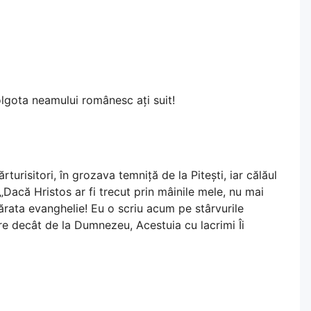
Golgota neamului românesc ați suit!
turisitori, în grozava temniță de la Pitești, iar călăul
„Dacă Hristos ar fi trecut prin mâinile mele, nu mai
vărata evanghelie! Eu o scriu acum pe stârvurile
ire decât de la Dumnezeu, Acestuia cu lacrimi Îi