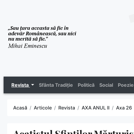
Revista
Sfânta Tradiție
Politică
Social
Poezie
Acasă
Articole
Revista
AXA ANUL II
Axa 26
Acatistul Sfinților Mărturi