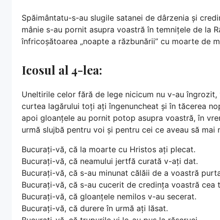
Spăimântatu-s-au slugile satanei de dârzenia și credinț
mânie s-au pornit asupra voastră în temnițele de la Râ
înfricoșătoarea „noapte a răzbunării” cu moarte de mar
Icosul al 4-lea:
Uneltirile celor fără de lege nicicum nu v-au îngrozit, vi
curtea lagărului toți ați îngenuncheat și în tăcerea nop
apoi gloanțele au pornit potop asupra voastră, în vre
urmă slujbă pentru voi și pentru cei ce aveau să mai
Bucurați-vă, că la moarte cu Hristos ați plecat.
Bucurați-vă, că neamului jertfă curată v-ați dat.
Bucurați-vă, că s-au minunat călăii de a voastră purta
Bucurați-vă, că s-au cucerit de credința voastră cea t
Bucurați-vă, că gloanțele nemilos v-au secerat.
Bucurați-vă, că durere în urmă ați lăsat.
Bucurați-vă, că trupurile vi le-au pus la răscruci.