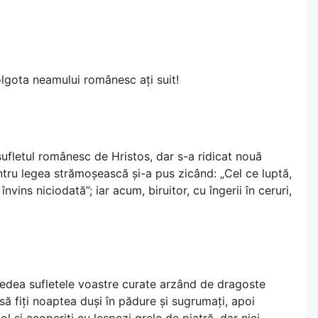
Golgota neamului românesc ați suit!
 sufletul românesc de Hristos, dar s-a ridicat nouă
ntru legea strămoșească și-a pus zicând: „Cel ce luptă,
vins niciodată”; iar acum, biruitor, cu îngerii în ceruri,
 vedea sufletele voastre curate arzând de dragoste
ă fiți noaptea duși în pădure și sugrumați, apoi
iol și acoperiți cu lespezi grele de piatră, dar nici