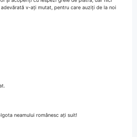
 adevărată v-ați mutat, pentru care auziți de la noi
at.
Golgota neamului românesc ați suit!