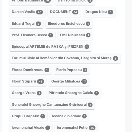
Pr. Dan Bădulescu
Dan Toma Dulciu
16
2
Danion Vasile
DOCUMENT
Dragoș Nicu
26
14
5
Eduard Țugui
Eleodorus Enăchescu
8
1
Prof. Eleonora Becea
Emil Niculescu
1
1
Episcopul ARTEMIE de RASKA și PRIZREN
1
Forumul Civic al Românilor din Covasna, Harghita și Mureș
3
Florea Dumitrescu
Florin Popescu
1
1
Florin Stuparu
George Mihalcea
45
17
George Vrana
Părintele Gheorghe Calciu
1
1
Generalul Gheorghe Cantacuzino Grănicerul
1
Grupul Carpatin
Icoana din adânc
1
1
Ieromonahul Alexie
Ieromonahul Fotie
1
45