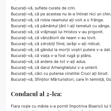
Bucurați-vă, suflete curate de crin.
Bucurați-vă, că pe acestea nu le-a întinat nici un chin
Bucurați-vă, că robia neamului ați voit a o frânge.
Bucurați-vă, că pământul țării l-ați temeluit cu sânge.
Bucurați-vă, că vrăjmașii lui Hristos v-au prigonit.
Bucurați-vă, că vânzătorii de neam v-au lovit.
Bucurați-vă, că zdrobiți fiind, iarăși v-ați ridicat.
Bucurați-vă, că gândul la morții voștri putere v-a dat.
Bucurați-vă, că viața v-a fost rugă și plâns.
Bucurați-vă, că ardere de tot v-ați adus.
Bucurați-vă, că darul Arhanghelului v-a umbrit.
Bucurați-vă, căci cu puterea cinstitei Cruci ați biruit.
Bucurați-vă, Sfinților Mărturisitori, care în temniță, 
Condacul al 2-lea:
Fiara roșie cu mânie s-a pornit împotriva Bisericii lui