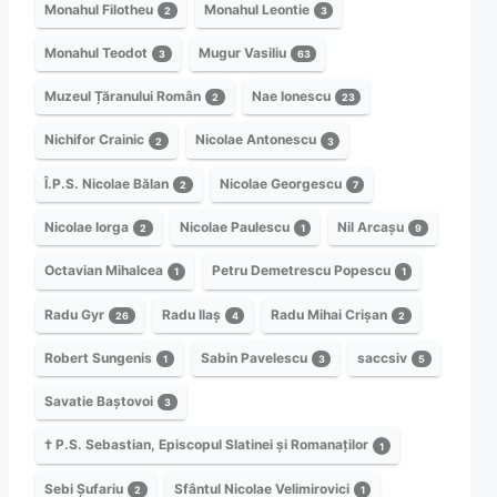
Monahul Filotheu
Monahul Leontie
2
3
Monahul Teodot
Mugur Vasiliu
3
63
Muzeul Țăranului Român
Nae Ionescu
2
23
Nichifor Crainic
Nicolae Antonescu
2
3
Î.P.S. Nicolae Bălan
Nicolae Georgescu
2
7
Nicolae Iorga
Nicolae Paulescu
Nil Arcașu
2
1
9
Octavian Mihalcea
Petru Demetrescu Popescu
1
1
Radu Gyr
Radu Ilaș
Radu Mihai Crișan
26
4
2
Robert Sungenis
Sabin Pavelescu
saccsiv
1
3
5
Savatie Baștovoi
3
† P.S. Sebastian, Episcopul Slatinei și Romanaților
1
Sebi Șufariu
Sfântul Nicolae Velimirovici
2
1