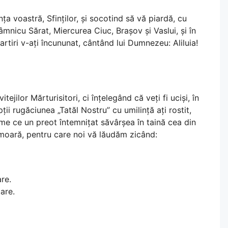
a voastră, Sfinților, și socotind să vă piardă, cu
mnicu Sărat, Miercurea Ciuc, Brașov și Vaslui, și în
tiri v-ați încununat, cântând lui Dumnezeu: Aliluia!
tejilor Mărturisitori, ci înțelegând că veți fi uciși, în
ții rugăciunea „Tatăl Nostru” cu umilință ați rostit,
me ce un preot întemnițat săvârșea în taină cea din
 moară, pentru care noi vă lăudăm zicând:
re.
are.