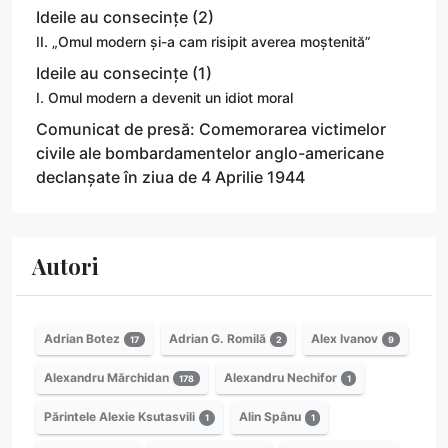
Ideile au consecințe (2)
II. „Omul modern și-a cam risipit averea moștenită”
Ideile au consecințe (1)
I. Omul modern a devenit un idiot moral
Comunicat de presă: Comemorarea victimelor
civile ale bombardamentelor anglo-americane
declanșate în ziua de 4 Aprilie 1944
Autori
Adrian Botez
Adrian G. Romilă
Alex Ivanov
17
2
9
Alexandru Mărchidan
Alexandru Nechifor
178
1
Părintele Alexie Ksutasvili
Alin Spânu
1
1