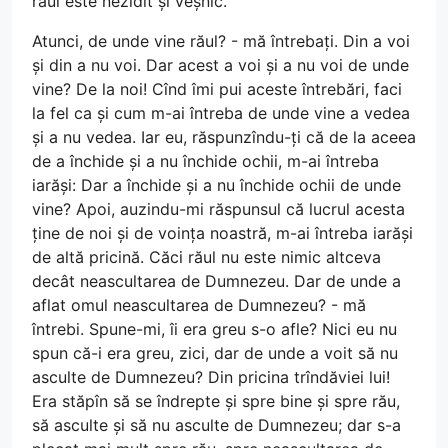
răul este nezidit și veșnic.
Atunci, de unde vine răul? - mă întrebați. Din a voi
și din a nu voi. Dar acest a voi și a nu voi de unde
vine? De la noi! Cînd îmi pui aceste întrebări, faci
la fel ca și cum m-ai întreba de unde vine a vedea
și a nu vedea. Iar eu, răspunzîndu-ți că de la aceea
de a închide și a nu închide ochii, m-ai întreba
iarăși: Dar a închide și a nu închide ochii de unde
vine? Apoi, auzindu-mi răspunsul că lucrul acesta
ține de noi și de voința noastră, m-ai întreba iarăși
de altă pricină. Căci răul nu este nimic altceva
decât neascultarea de Dumnezeu. Dar de unde a
aflat omul neascultarea de Dumnezeu? - mă
întrebi. Spune-mi, îi era greu s-o afle? Nici eu nu
spun că-i era greu, zici, dar de unde a voit să nu
asculte de Dumnezeu? Din pricina trîndăviei lui!
Era stăpîn să se îndrepte și spre bine și spre rău,
să asculte și să nu asculte de Dumnezeu; dar s-a