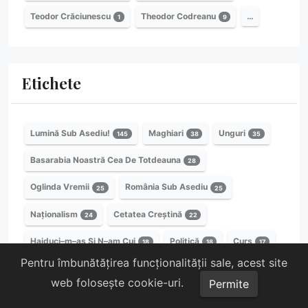
Teodor Crăciunescu
Theodor Codreanu
…
1
9
Etichete
Lumină Sub Asediu!
Maghiari
Unguri
145
38
35
Basarabia Noastră Cea De Totdeauna
28
Oglinda Vremii
România Sub Asediu
25
25
Naționalism
Cetatea Creștină
24
22
Haiduci–m–aș Și N–am Cui
Politică
Curs
18
18
17
Pentru îmbunătățirea funcționalității sale, acest site
Învățături Ale Sfinților Părinți
Gyrul
17
14
web folosește cookie-uri.
Permite
Istorie
Jurnal De Front
Inedit
14
12
10