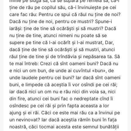
mînie pe sluga sa, că se supără pe femeia sa, că-l
ține de rău pe copilul său, că-i învinuiește pe cei
care fac rău: Pentru ce spui că răul nu ține de noi?
Dacă nu ține de noi, pentru ce mustri? Spune-i
iarăși: ține de tine să ocărăști și să mustri? Dacă
nu ține de tine, atunci nimeni nu poate să se
supere pe tine că l-ai ocărît și l-ai mustrat, Dar,
dacă ține de tine să ocărăști și să mustri, atunci
răul ține de tine și de trîndăvia și nepăsarea ta. Să
te mai întreb: Crezi că sînt oameni buni? Dacă nu
e nici un om bun, de unde ai cuvîntul «bun», de
unde laudele pentru cei buni? Iar dacă sînt oameni
buni, e limpede că aceștia îi vor osîndi pe cei răi;
iar dacă nici un om nu e rău nici din voia sa, nici
din fire, atunci cei buni fac o nedreptate cînd îi
osîndesc pe cei răi și prin fapta aceasta a lor
ajung și ei răi. Căci ce este mai rău ca a învinui pe
un nevinovat? Iar dacă aceștia rămîn buni în fața
noastră, căci tocmai acesta este semnul bunătății