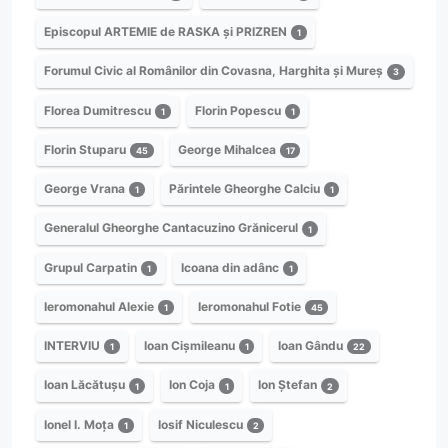
Episcopul ARTEMIE de RASKA și PRIZREN
1
Forumul Civic al Românilor din Covasna, Harghita și Mureș
3
Florea Dumitrescu
Florin Popescu
1
1
Florin Stuparu
George Mihalcea
45
17
George Vrana
Părintele Gheorghe Calciu
1
1
Generalul Gheorghe Cantacuzino Grănicerul
1
Grupul Carpatin
Icoana din adânc
1
1
Ieromonahul Alexie
Ieromonahul Fotie
1
45
INTERVIU
Ioan Cișmileanu
Ioan Gându
1
1
22
Ioan Lăcătușu
Ion Coja
Ion Ștefan
1
1
2
Ionel I. Moța
Iosif Niculescu
1
2