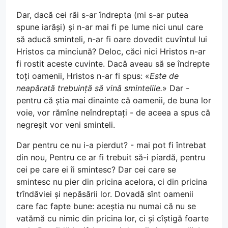
Dar, dacă cei răi s-ar îndrepta (mi s-ar putea
spune iarăși) și n-ar mai fi pe lume nici unul care
să aducă sminteli, n-ar fi oare dovedit cuvîntul lui
Hristos ca minciună? Deloc, căci nici Hristos n-ar
fi rostit aceste cuvinte. Dacă aveau să se îndrepte
toți oamenii, Hristos n-ar fi spus: «
Este de
neapărată trebuință să vină smintelile.
» Dar -
pentru că știa mai dinainte că oamenii, de buna lor
voie, vor rămîne neîndreptați - de aceea a spus că
negreșit vor veni sminteli.
Dar pentru ce nu i-a pierdut? - mai pot fi întrebat
din nou, Pentru ce ar fi trebuit să-i piardă, pentru
cei pe care ei îi smintesc? Dar cei care se
smintesc nu pier din pricina acelora, ci din pricina
trîndăviei și nepăsării lor. Dovadă sînt oamenii
care fac fapte bune: aceștia nu numai că nu se
vatămă cu nimic din pricina lor, ci și cîștigă foarte