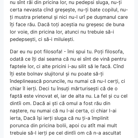
nu sînt răi din pricina lor, nu pedepsi sluga, nu-ți
certa nevasta cînd greșește, nu-ți bate copilul, nu-
ți mustra prietenul și nici nu-l urî pe dușmanul care
îți face rău. Dacă toți aceștia nu greșesc de buna
lor voie, din pricina lor, atunci nu trebuie să-i
pedepsești, ci să-i miluiești.
Dar eu nu pot filosofa! - îmi spui tu. Poți filosofa,
odată ce îți dai seama că nu ei sînt de vină pentru
faptele lor, ci alte pricini i-au silit să le facă. Cînd
îți este bolnav slujitorul și nu poate să-ți
îndeplinească poruncile, nu numai că nu-l cerți, ci
chiar îl ierți. Deci tu însuți mărturisești că de o
faptă este vinovat el, iar de alta nu. La fel și cu cel
dintîi om. Dacă ai ști că omul a fost rău din
naștere, nu numai că nu l-ai certa, ci chiar l-ai
ierta, Dacă își ierți sluga că nu ți-a împlinit
porunca din pricina bolii, apoi cu atît mai mult
trebuie să-l ierți pe cel dintîi om că n-a ascultat