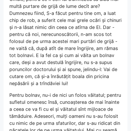
multă purtare de grijă de lume decît are?
Dumnezeu fiind, S-a făcut pentru tine om, a luat
chip de rob, a suferit cele mai grele ocări și chinuri
și n-a lăsat nimic din ceea ce atîrna de El. Dar -
pentru că noi, nerecunoscătorii, n-am scos tot
folosul de pe urma acestei mari purtări de grijă -
ne vaită că, după atît de mare îngrijire, am rămas
tot bolnavi. E la fel ca și cum ai văita un bolnav
care, deși a avut destulă îngrijire, nu s-a supus
poruncilor doctorului și ai spune, jelindu-l: Vai de
cutare om, că și-a înrăutățit boala din pricina
nepăsării și a trîndăviei lui!
Pentru bolnav, nu-i de nici un folos văitatul; pentru
sufletul omenesc însă, cunoașterea de mai înainte
a ceea ce va fi cu el și văitatul sînt mijloace de
tămăduire. Adeseori, mulți oameni nu s-au folosit
cu nimic de pe urma sfaturilor, dar s-au ridicat din
păcatele lor de pe urma văitatului. Mai cu seamă