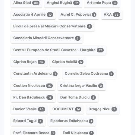
Alina Glod
Anghel Rugină
Artemie Popa
30
12
3
Asociația 4 Aprilie
Aurel C. Popovici
AXA
10
1
33
Biroul de presă al Mișcării Conservatoare
3
Cancelaria Mișcării Conservatoare
3
Centrul European de Studii Covasna – Harghita
37
Ciprian Bojan
Ciprian Voicilă
25
5
Constantin Ardeleanu
Corneliu Zelea Codreanu
1
1
Costion Nicolescu
Cristina Iorga-Vasiliu
15
3
Pr. Dan Bădulescu
Dan Toma Dulciu
16
2
Danion Vasile
DOCUMENT
Dragoș Nicu
26
14
5
Eduard Țugui
Eleodorus Enăchescu
8
1
Prof. Eleonora Becea
Emil Niculescu
1
1