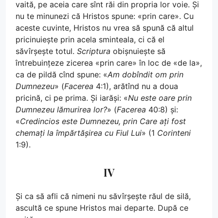
vaită, pe aceia care sînt răi din propria lor voie. Și
nu te minunezi că Hristos spune: «prin care». Cu
aceste cuvinte, Hristos nu vrea să spună că altul
pricinuiește prin acela sminteala, ci că el
săvîrșește totul.
Scriptura
obișnuiește să
întrebuințeze zicerea «prin care» în loc de «de la»,
ca de pildă cînd spune: «
Am dobîndit om prin
Dumnezeu
» (
Facerea
4:1), arătînd nu a doua
pricină, ci pe prima. Și iarăși: «
Nu este oare prin
Dumnezeu lămurirea lor?
» (
Facerea
40:8) și:
«
Credincios este Dumnezeu, prin Care ați fost
chemați la împărtășirea cu Fiul Lui
» (1
Corinteni
1:9).
IV
Și ca să afli că nimeni nu săvîrșește răul de silă,
ascultă ce spune Hristos mai departe. După ce