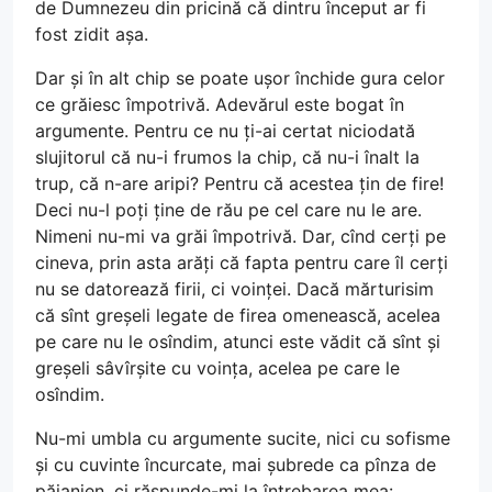
de Dumnezeu din pricină că dintru început ar fi
fost zidit așa.
Dar și în alt chip se poate ușor închide gura celor
ce grăiesc împotrivă. Adevărul este bogat în
argumente. Pentru ce nu ți-ai certat niciodată
slujitorul că nu-i frumos la chip, că nu-i înalt la
trup, că n-are aripi? Pentru că acestea țin de fire!
Deci nu-l poți ține de rău pe cel care nu le are.
Nimeni nu-mi va grăi împotrivă. Dar, cînd cerți pe
cineva, prin asta arăți că fapta pentru care îl cerți
nu se datorează firii, ci voinței. Dacă mărturisim
că sînt greșeli legate de firea omenească, acelea
pe care nu le osîndim, atunci este vădit că sînt și
greșeli sâvîrșite cu voința, acelea pe care le
osîndim.
Nu-mi umbla cu argumente sucite, nici cu sofisme
și cu cuvinte încurcate, mai șubrede ca pînza de
păianjen, ci răspunde-mi la întrebarea mea: