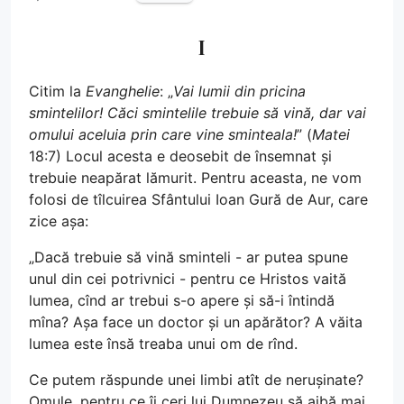
I
Citim la
Evanghelie
: „
Vai lumii din pricina
smintelilor! Căci smintelile trebuie să vină, dar vai
omului aceluia prin care vine sminteala!
” (
Matei
18:7) Locul acesta e deosebit de însemnat și
trebuie neapărat lămurit. Pentru aceasta, ne vom
folosi de tîlcuirea Sfântului Ioan Gură de Aur, care
zice așa:
„Dacă trebuie să vină sminteli - ar putea spune
unul din cei potrivnici - pentru ce Hristos vaită
lumea, cînd ar trebui s-o apere și să-i întindă
mîna? Așa face un doctor și un apărător? A văita
lumea este însă treaba unui om de rînd.
Ce putem răspunde unei limbi atît de nerușinate?
Omule, pentru ce îi ceri lui Dumnezeu să aibă mai