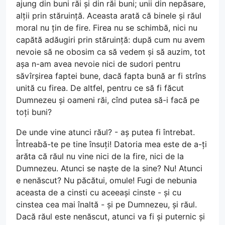
ajung din buni răi și din răi buni; unii din nepăsare,
alții prin stăruință. Aceasta arată că binele și răul
moral nu țin de fire. Firea nu se schimbă, nici nu
capătă adăugiri prin stăruință: după cum nu avem
nevoie să ne obosim ca să vedem și să auzim, tot
așa n-am avea nevoie nici de sudori pentru
săvîrșirea faptei bune, dacă fapta bună ar fi strîns
unită cu firea. De altfel, pentru ce să fi făcut
Dumnezeu și oameni răi, cînd putea să-i facă pe
toți buni?
De unde vine atunci răul? - aș putea fi întrebat.
Întreabă-te pe tine însuți! Datoria mea este de a-ți
arăta că răul nu vine nici de la fire, nici de la
Dumnezeu. Atunci se naște de la sine? Nu! Atunci
e nenăscut? Nu păcătui, omule! Fugi de nebunia
aceasta de a cinsti cu aceeași cinste - și cu
cinstea cea mai înaltă - și pe Dumnezeu, și răul.
Dacă răul este nenăscut, atunci va fi și puternic și