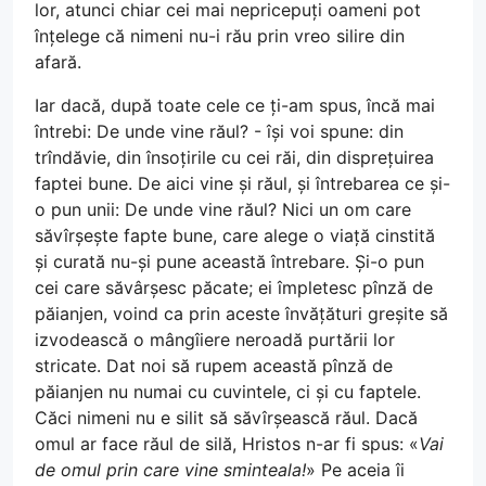
lor, atunci chiar cei mai nepricepuți oameni pot
înțelege că nimeni nu-i rău prin vreo silire din
afară.
Iar dacă, după toate cele ce ți-am spus, încă mai
întrebi: De unde vine răul? - își voi spune: din
trîndăvie, din însoțirile cu cei răi, din disprețuirea
faptei bune. De aici vine și răul, și întrebarea ce și-
o pun unii: De unde vine răul? Nici un om care
săvîrșește fapte bune, care alege o viață cinstită
și curată nu-și pune această întrebare. Și-o pun
cei care săvârșesc păcate; ei împletesc pînză de
păianjen, voind ca prin aceste învățături greșite să
izvodească o mângîiere neroadă purtării lor
stricate. Dat noi să rupem această pînză de
păianjen nu numai cu cuvintele, ci și cu faptele.
Căci nimeni nu e silit să săvîrșească răul. Dacă
omul ar face răul de silă, Hristos n-ar fi spus: «
Vai
de omul prin care vine sminteala!
» Pe aceia îi