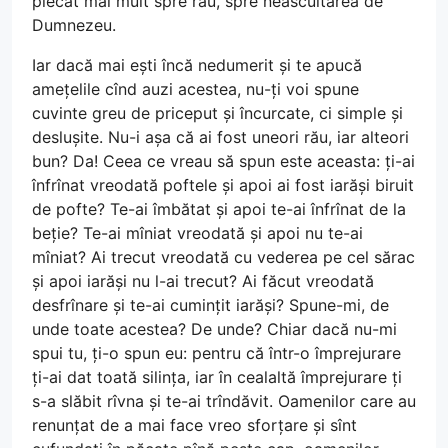
plecat mai mult spre rău, spre neascultarea de
Dumnezeu.
Iar dacă mai ești încă nedumerit și te apucă
amețelile cînd auzi acestea, nu-ți voi spune
cuvinte greu de priceput și încurcate, ci simple și
deslușite. Nu-i așa că ai fost uneori rău, iar alteori
bun? Da! Ceea ce vreau să spun este aceasta: ți-ai
înfrînat vreodată poftele și apoi ai fost iarăși biruit
de pofte? Te-ai îmbătat și apoi te-ai înfrînat de la
beție? Te-ai mîniat vreodată și apoi nu te-ai
mîniat? Ai trecut vreodată cu vederea pe cel sărac
și apoi iarăși nu l-ai trecut? Ai făcut vreodată
desfrînare și te-ai cumințit iarăși? Spune-mi, de
unde toate acestea? De unde? Chiar dacă nu-mi
spui tu, ți-o spun eu: pentru că într-o împrejurare
ți-ai dat toată silința, iar în cealaltă împrejurare ți
s-a slăbit rîvna și te-ai trîndăvit. Oamenilor care au
renunțat de a mai face vreo sforțare și sînt