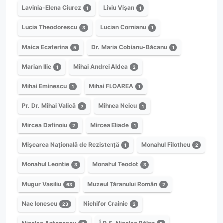
Lavinia-Elena Ciurez
Liviu Vișan
1
1
Lucia Theodorescu
Lucian Cornianu
3
1
Maica Ecaterina
Dr. Maria Cobianu-Băcanu
5
1
Marian Ilie
Mihai Andrei Aldea
1
2
Mihai Eminescu
Mihai FLOAREA
1
1
Pr. Dr. Mihai Valică
Mihnea Neicu
7
1
Mircea Dafinoiu
Mircea Eliade
2
1
Mișcarea Națională de Rezistență
Monahul Filotheu
1
2
Monahul Leontie
Monahul Teodot
3
3
Mugur Vasiliu
Muzeul Țăranului Român
63
2
Nae Ionescu
Nichifor Crainic
23
2
Nicolae Antonescu
Î.P.S. Nicolae Bălan