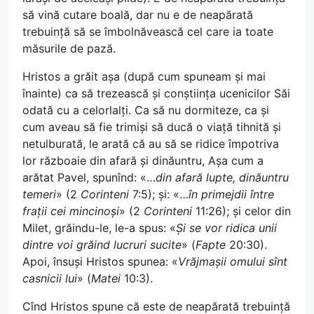
să vină cutare boală, dar nu e de neapărată
trebuință să se îmbolnăvească cel care ia toate
măsurile de pază.
Hristos a grăit așa (după cum spuneam și mai
înainte) ca să trezească și conștiința ucenicilor Săi
odată cu a celorlalți. Ca să nu dormiteze, ca și
cum aveau să fie trimiși să ducă o viață tihnită și
netulburată, le arată că au să se ridice împotriva
lor războaie din afară și dinăuntru, Așa cum a
arătat Pavel, spunînd: «…
din afară lupte, dinăuntru
temeri
» (2
Corinteni
7:5); și: «…
în primejdii între
frații cei mincinoși
» (2
Corinteni
11:26); și celor din
Milet, grăindu-le, le-a spus: «
Și se vor ridica unii
dintre voi grăind lucruri sucite
» (
Fapte
20:30).
Apoi, însuși Hristos spunea: «
Vrăjmașii omului sînt
casnicii lui
» (
Matei
10:3).
Cînd Hristos spune că este de neapărată trebuință