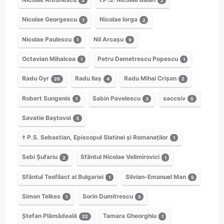
3
2
Nicolae Georgescu
Nicolae Iorga
7
2
Nicolae Paulescu
Nil Arcașu
1
9
Octavian Mihalcea
Petru Demetrescu Popescu
1
1
Radu Gyr
Radu Ilaș
Radu Mihai Crișan
26
4
2
Robert Sungenis
Sabin Pavelescu
saccsiv
1
3
5
Savatie Baștovoi
3
† P.S. Sebastian, Episcopul Slatinei și Romanaților
1
Sebi Șufariu
Sfântul Nicolae Velimirovici
2
1
Sfântul Teofilact al Bulgariei
Silvian-Emanuel Man
1
5
Simon Telkes
Sorin Dumitrescu
1
5
Ștefan Plămădeală
Tamara Gheorghiu
22
1