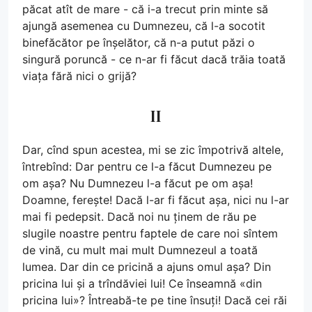
păcat atît de mare - că i-a trecut prin minte să
ajungă asemenea cu Dumnezeu, că l-a socotit
binefăcător pe înșelător, că n-a putut păzi o
singură poruncă - ce n-ar fi făcut dacă trăia toată
viața fără nici o grijă?
II
Dar, cînd spun acestea, mi se zic împotrivă altele,
întrebînd: Dar pentru ce l-a făcut Dumnezeu pe
om așa? Nu Dumnezeu l-a făcut pe om așa!
Doamne, ferește! Dacă l-ar fi făcut așa, nici nu l-ar
mai fi pedepsit. Dacă noi nu ținem de rău pe
slugile noastre pentru faptele de care noi sîntem
de vină, cu mult mai mult Dumnezeul a toată
lumea. Dar din ce pricină a ajuns omul așa? Din
pricina lui și a trîndăviei lui! Ce înseamnă «din
pricina lui»? Întreabă-te pe tine însuți! Dacă cei răi