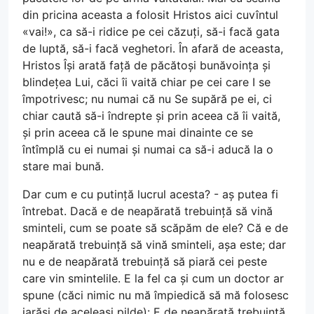
din pricina aceasta a folosit Hristos aici cuvîntul
«vai!», ca să-i ridice pe cei căzuți, să-i facă gata
de luptă, să-i facă veghetori. În afară de aceasta,
Hristos Își arată față de păcătoși bunăvoința și
blindețea Lui, căci îi vaită chiar pe cei care I se
împotrivesc; nu numai că nu Se supără pe ei, ci
chiar caută să-i îndrepte și prin aceea că îi vaită,
și prin aceea că le spune mai dinainte ce se
întîmplă cu ei numai și numai ca să-i aducă la o
stare mai bună.
Dar cum e cu putință lucrul acesta? - aș putea fi
întrebat. Dacă e de neapărată trebuință să vină
sminteli, cum se poate să scăpăm de ele? Că e de
neapărată trebuință să vină sminteli, așa este; dar
nu e de neapărată trebuință să piară cei peste
care vin smintelile. E la fel ca și cum un doctor ar
spune (căci nimic nu mă împiedică să mă folosesc
iarăși de aceleași pilde): E de neapărată trebuință