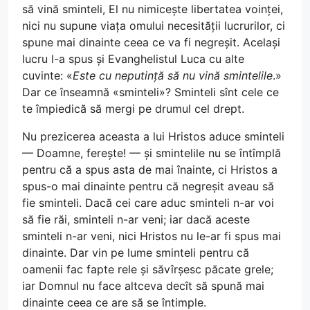
să vină sminteli, El nu nimicește libertatea voinței,
nici nu supune viața omului necesității lucrurilor, ci
spune mai dinainte ceea ce va fi negreșit. Același
lucru l-a spus și Evanghelistul Luca cu alte
cuvinte: «
Este cu neputință să nu vină smintelile
.»
Dar ce înseamnă «sminteli»? Sminteli sînt cele ce
te împiedică să mergi pe drumul cel drept.
Nu prezicerea aceasta a lui Hristos aduce sminteli
— Doamne, ferește! — și smintelile nu se întîmplă
pentru că a spus asta de mai înainte, ci Hristos a
spus-o mai dinainte pentru că negreșit aveau să
fie sminteli. Dacă cei care aduc sminteli n-ar voi
să fie răi, sminteli n-ar veni; iar dacă aceste
sminteli n-ar veni, nici Hristos nu le-ar fi spus mai
dinainte. Dar vin pe lume sminteli pentru că
oamenii fac fapte rele și săvîrșesc păcate grele;
iar Domnul nu face altceva decît să spună mai
dinainte ceea ce are să se întimple.