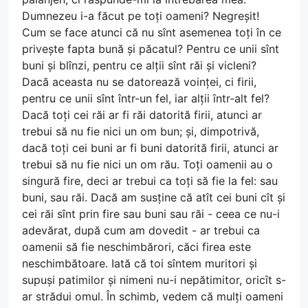
Dumnezeu i-a făcut pe toți oameni? Negreșit!
Cum se face atunci că nu sînt asemenea toți în ce
privește fapta bună și păcatul? Pentru ce unii sînt
buni și blînzi, pentru ce alții sînt răi și vicleni?
Dacă aceasta nu se datorează voinței, ci firii,
pentru ce unii sînt într-un fel, iar alții într-alt fel?
Dacă toți cei răi ar fi răi datorită firii, atunci ar
trebui să nu fie nici un om bun; și, dimpotrivă,
dacă toți cei buni ar fi buni datorită firii, atunci ar
trebui să nu fie nici un om rău. Toți oamenii au o
singură fire, deci ar trebui ca toți să fie la fel: sau
buni, sau răi. Dacă am susține că atît cei buni cît și
cei răi sînt prin fire sau buni sau răi - ceea ce nu-i
adevărat, după cum am dovedit - ar trebui ca
oamenii să fie neschimbărori, căci firea este
neschimbătoare. Iată că toi sîntem muritori și
supuși patimilor și nimeni nu-i nepătimitor, oricît s-
ar strădui omul. În schimb, vedem că mulți oameni