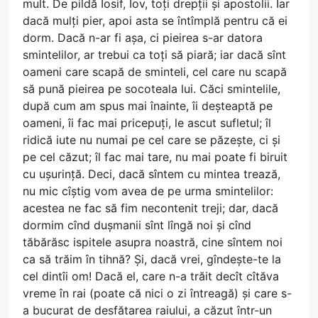
mult. De pildă Iosif, Iov, toți drepții și apostolii. Iar
dacă mulți pier, apoi asta se întîmplă pentru că ei
dorm. Dacă n-ar fi așa, ci pieirea s-ar datora
smintelilor, ar trebui ca toți să piară; iar dacă sînt
oameni care scapă de sminteli, cel care nu scapă
să pună pieirea pe socoteala lui. Căci smintelile,
după cum am spus mai înainte, îi deșteaptă pe
oameni, îi fac mai pricepuți, le ascut sufletul; îl
ridică iute nu numai pe cel care se păzește, ci și
pe cel căzut; îl fac mai tare, nu mai poate fi biruit
cu ușurință. Deci, dacă sîntem cu mintea trează,
nu mic cîștig vom avea de pe urma smintelilor:
acestea ne fac să fim necontenit treji; dar, dacă
dormim cînd dușmanii sînt lîngă noi și cînd
tăbărăsc ispitele asupra noastră, cine sîntem noi
ca să trăim în tihnă? Și, dacă vrei, gîndește-te la
cel dintîi om! Dacă el, care n-a trăit decît cîtăva
vreme în rai (poate că nici o zi întreagă) și care s-
a bucurat de desfătarea raiului, a căzut într-un