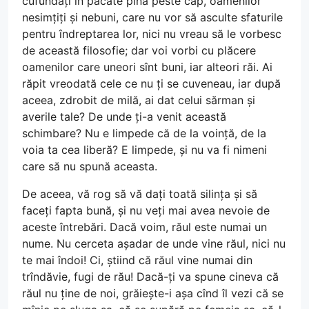
cufundați în păcate pînă peste cap, oamenilor
nesimțiți și nebuni, care nu vor să asculte sfaturile
pentru îndreptarea lor, nici nu vreau să le vorbesc
de această filosofie; dar voi vorbi cu plăcere
oamenilor care uneori sînt buni, iar alteori răi. Ai
răpit vreodată cele ce nu ți se cuveneau, iar după
aceea, zdrobit de milă, ai dat celui sărman și
averile tale? De unde ți-a venit această
schimbare? Nu e limpede că de la voință, de la
voia ta cea liberă? E limpede, și nu va fi nimeni
care să nu spună aceasta.
De aceea, vă rog să vă dați toată silința și să
faceți fapta bună, și nu veți mai avea nevoie de
aceste întrebări. Dacă voim, răul este numai un
nume. Nu cerceta așadar de unde vine răul, nici nu
te mai îndoi! Ci, știind că răul vine numai din
trîndăvie, fugi de rău! Dacă-ți va spune cineva că
răul nu ține de noi, grăiește-i așa cînd îl vezi că se