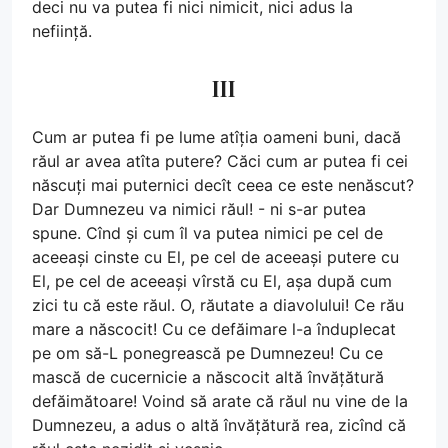
deci nu va putea fi nici nimicit, nici adus la
neființă.
III
Cum ar putea fi pe lume atîția oameni buni, dacă
răul ar avea atîta putere? Căci cum ar putea fi cei
născuți mai puternici decît ceea ce este nenăscut?
Dar Dumnezeu va nimici răul! - ni s-ar putea
spune. Cînd și cum îl va putea nimici pe cel de
aceeași cinste cu El, pe cel de aceeași putere cu
El, pe cel de aceeași vîrstă cu El, așa după cum
zici tu că este răul. O, răutate a diavolului! Ce rău
mare a născocit! Cu ce defăimare l-a înduplecat
pe om să-L ponegrească pe Dumnezeu! Cu ce
mască de cucernicie a născocit altă învățătură
defăimătoare! Voind să arate că răul nu vine de la
Dumnezeu, a adus o altă învățătură rea, zicînd că