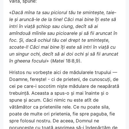
vaită, spune:
«
Dacă mîna ta sau piciorul tău te smintește, taie-
le și aruncă-le de la tine! Căci mai bine îți este să
intri în viață șchiop sau ciung, decît să ai
amîndouă mîinile sau picioarele și să fii aruncat în
foc. Și, dacă ochiul tău cel drept te smintește,
scoate-l! Căci mai bine îți este să intri în viață cu
un singur ochi, decît să ai doi ochi și să fii aruncat
în gheena focului
» (
Matei
18:8,9).
Hristos nu vorbește aici de mădularele trupului —
Doamne, ferește! - ci de prieteni, de cunoscuți, de
cei pe care-i socotim niște mădulare de neapărată
trebuință. Aceasta a spus-o și mai înainte și o
spune și acum. Căci nimic nu este atît de
vătămător ca prieteniile rele. Ce nu poate sila,
poate de multe ori prietenia, fie spre paguba, fie
spre folosul nostru. De aceea, Domnul ne
poruncește cu toată asprimea să-i îndepărtăm de