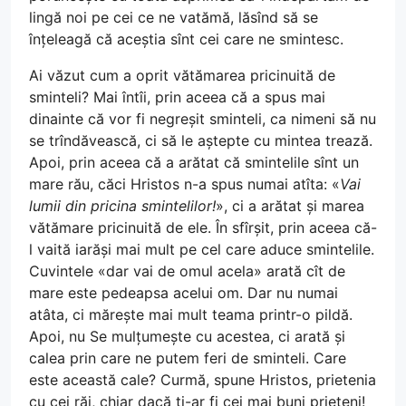
lingă noi pe cei ce ne vatămă, lăsînd să se
înțeleagă că aceștia sînt cei care ne smintesc.
Ai văzut cum a oprit vătămarea pricinuită de
sminteli? Mai întîi, prin aceea că a spus mai
dinainte că vor fi negreșit sminteli, ca nimeni să nu
se trîndăvească, ci să le aștepte cu mintea trează.
Apoi, prin aceea că a arătat că smintelile sînt un
mare rău, căci Hristos n-a spus numai atîta: «
Vai
lumii din pricina smintelilor!
», ci a arătat și marea
vătămare pricinuită de ele. În sfîrșit, prin aceea că-
l vaită iarăși mai mult pe cel care aduce smintelile.
Cuvintele «dar vai de omul acela» arată cît de
mare este pedeapsa acelui om. Dar nu numai
atâta, ci mărește mai mult teama printr-o pildă.
Apoi, nu Se mulțumește cu acestea, ci arată și
calea prin care ne putem feri de sminteli. Care
este această cale? Curmă, spune Hristos, prietenia
cu cei răi, chiar dacă ți-ar fi cei mai buni prieteni!