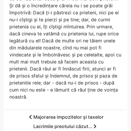
Și dă și o încredințare căreia nu i se poate grăi
împotrivă: Dacă ți-i păstrezi ca prieteni, nici pe ei
nu-i cîștigi și te pierzi și pe tine; dar, de curmi
prietenia cu ei, îți cîștigi mîntuirea. Prin urmare,
dacă cineva te vatămă cu prietenia lui, rupe orice
legătură cu el! Dacă de multe ori ne tăiem unele
din mădularele noastre, cînd nu mai pot fi
vindecate și le îmbolnăvesc și pe celelalte, apoi cu
mult mai mult trebuie să facem aceasta cu
prietenii. Dacă răul ar fi înnăscut firii, atunci ar fi
de prisos sfatul și îndemnul, de prisos și paza de
prieteniile rele; dar - dacă nu-i de prisos - după
cum nici nu este - e lămurit că răul ține de voința
noastră.
Majorarea impozitelor și taxelor
Lacrimile preotului căzut…