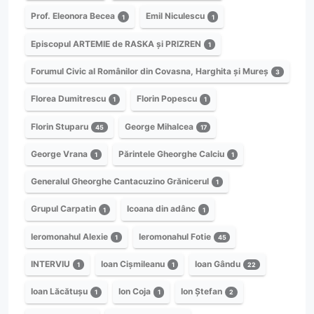
Prof. Eleonora Becea
Emil Niculescu
1
1
Episcopul ARTEMIE de RASKA și PRIZREN
1
Forumul Civic al Românilor din Covasna, Harghita și Mureș
3
Florea Dumitrescu
Florin Popescu
1
1
Florin Stuparu
George Mihalcea
45
17
George Vrana
Părintele Gheorghe Calciu
1
1
Generalul Gheorghe Cantacuzino Grănicerul
1
Grupul Carpatin
Icoana din adânc
1
1
Ieromonahul Alexie
Ieromonahul Fotie
1
45
INTERVIU
Ioan Cișmileanu
Ioan Gându
1
1
22
Ioan Lăcătușu
Ion Coja
Ion Ștefan
1
1
2