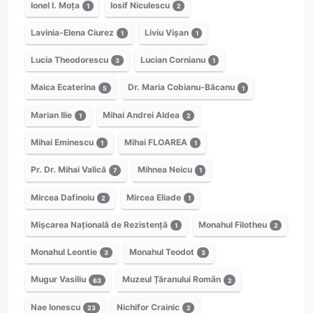
Ionel I. Moța
Iosif Niculescu
1
2
Lavinia-Elena Ciurez
Liviu Vișan
1
1
Lucia Theodorescu
Lucian Cornianu
3
1
Maica Ecaterina
Dr. Maria Cobianu-Băcanu
5
1
Marian Ilie
Mihai Andrei Aldea
1
2
Mihai Eminescu
Mihai FLOAREA
1
1
Pr. Dr. Mihai Valică
Mihnea Neicu
7
1
Mircea Dafinoiu
Mircea Eliade
2
1
Mișcarea Națională de Rezistență
Monahul Filotheu
1
2
Monahul Leontie
Monahul Teodot
3
3
Mugur Vasiliu
Muzeul Țăranului Român
63
2
Nae Ionescu
Nichifor Crainic
23
2