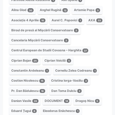
1
1
Alina Glod
Anghel Rugină
Artemie Popa
30
12
3
Asociația 4 Aprilie
Aurel C. Popovici
AXA
10
1
33
Biroul de presă al Mișcării Conservatoare
3
Cancelaria Mișcării Conservatoare
3
Centrul European de Studii Covasna – Harghita
37
Ciprian Bojan
Ciprian Voicilă
25
5
Constantin Ardeleanu
Corneliu Zelea Codreanu
1
1
Costion Nicolescu
Cristina Iorga-Vasiliu
15
3
Pr. Dan Bădulescu
Dan Toma Dulciu
16
2
Danion Vasile
DOCUMENT
Dragoș Nicu
26
14
5
Eduard Țugui
Eleodorus Enăchescu
8
1