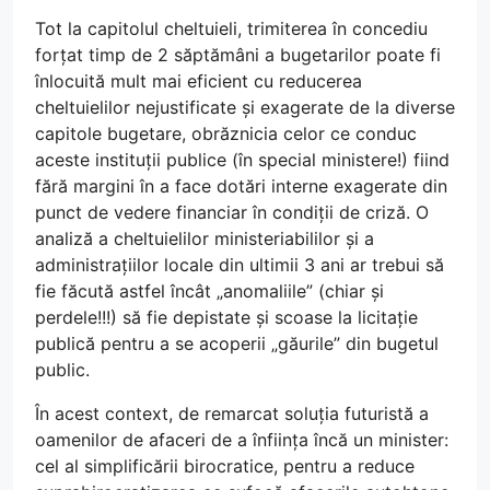
Tot la capitolul cheltuieli, trimiterea în concediu
forțat timp de 2 săptămâni a bugetarilor poate fi
înlocuită mult mai eficient cu reducerea
cheltuielilor nejustificate și exagerate de la diverse
capitole bugetare, obrăznicia celor ce conduc
aceste instituții publice (în special ministere!) fiind
fără margini în a face dotări interne exagerate din
punct de vedere financiar în condiții de criză. O
analiză a cheltuielilor ministeriabililor și a
administrațiilor locale din ultimii 3 ani ar trebui să
fie făcută astfel încât „anomaliile” (chiar și
perdele!!!) să fie depistate și scoase la licitație
publică pentru a se acoperii „găurile” din bugetul
public.
În acest context, de remarcat soluția futuristă a
oamenilor de afaceri de a înființa încă un minister:
cel al simplificării birocratice, pentru a reduce