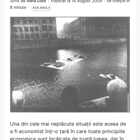
Scris de
Alina Glod
Publicat la 16 August 2009
se citește în
8 minute
AXA ANUL II
Una din cele mai neplăcute situații este aceea de
a fi economist înțr-o țară în care toate principiile
economice sunt încălcate de toată lumea, dar în