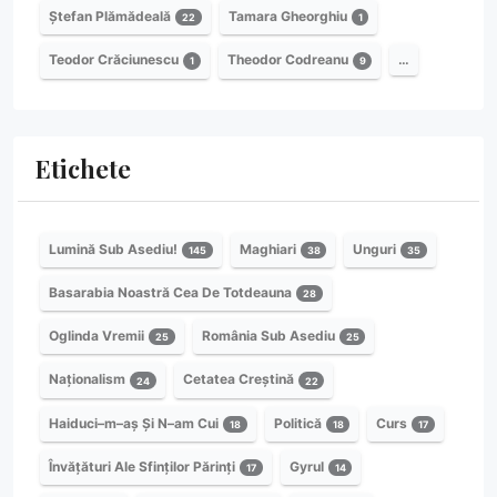
Ștefan Plămădeală
Tamara Gheorghiu
22
1
Teodor Crăciunescu
Theodor Codreanu
…
1
9
Etichete
Lumină Sub Asediu!
Maghiari
Unguri
145
38
35
Basarabia Noastră Cea De Totdeauna
28
Oglinda Vremii
România Sub Asediu
25
25
Naționalism
Cetatea Creștină
24
22
Haiduci–m–aș Și N–am Cui
Politică
Curs
18
18
17
Învățături Ale Sfinților Părinți
Gyrul
17
14