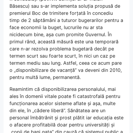
Băsescu) sau s-ar implementa soluția propusă de
premierul Boc de trimitere forțată în concediu
timp de 2 săptămâni a tuturor bugerarilor pentru a
face economii la buget, lucrurile nu ar sta
nicidecum bine, așa cum promite Guvernul. În
primul rând, această măsură este una temporară
care n-ar rezolva problema bugetară decât pe
termen scurt sau foarte scurt, în nici un caz pe
termen mediu sau lung. Astfel, ceea ce acum pare
o „disponibilizare de vacanță” va deveni din 2010,
pentru multă lume, permanentă.
Reamintim că disponibilizarea personalului, mai
ales în domenii vitale poate fi catastrofală pentru
funcționarea acelor sisteme aflate și așa, multe
din ele, în „cădere liberă”. Sănătatea are un
personal îmbătrânit și prost plătit iar educația este
o afacere profitabilă doar pentru universități și
„copii de bani gata” din cauză că sistemul public a