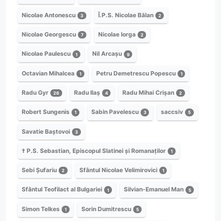
Nicolae Antonescu
Î.P.S. Nicolae Bălan
3
2
Nicolae Georgescu
Nicolae Iorga
7
2
Nicolae Paulescu
Nil Arcașu
1
9
Octavian Mihalcea
Petru Demetrescu Popescu
1
1
Radu Gyr
Radu Ilaș
Radu Mihai Crișan
26
4
2
Robert Sungenis
Sabin Pavelescu
saccsiv
1
3
5
Savatie Baștovoi
3
† P.S. Sebastian, Episcopul Slatinei și Romanaților
1
Sebi Șufariu
Sfântul Nicolae Velimirovici
2
1
Sfântul Teofilact al Bulgariei
Silvian-Emanuel Man
1
5
Simon Telkes
Sorin Dumitrescu
1
5