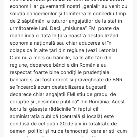
economii iar guvernanții noștri „geniali” au venit cu
soluția concedierilor și trimiterea în concediu timp
de 2 săptămâni a tuturor angajaților de la stat în
următoarele luni. Deci, „misiunea” FMI poate da
roade încă o dată în țara noastră destabilizând
economia națională sau chiar aducerea ei în
colaps ca în alte țări din regiune (vezi Letonia).
Cum nu a mers cu băncile, ca în alte țări din
regiune, deoarece băncile din România au
respectat foarte bine condițiile prudențiale
bancare și au fost corect supravegheate de BNR,
se încearcă acum destabilizarea bugetară,
deoarece chiar angajații FMI știu de gradul de
corupție și „nesimțire publică” din România. Acest
lucru își găsește rădăcinile în faptul că
administrația publică (centrală și locală) este
condusă de cel puțin 20 de ani în totalitate de
oameni politici și nu de tehnocrați, care ar știi cum