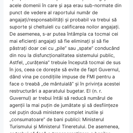
acele domenii în care și așa erau sub-normate din
punct de vedere al raportului număr de
angajați/responsabilități și probabil va trebui să
suporte și cheltuieli cu calificarea noilor angajați.
De asemenea, s-ar putea întâmpla ca tocmai cei
mai eficienți angajați să fie eliminați și să fie
păstrați doar cei cu „pile” sau „spate” conducând
din nou la disfuncționalitatea sistemului public,
Astfel, „curățenia” trebuie începută tocmai de sus
în jos, ceea ce dorește să evite de fapt Guvernul,
dând vina pe condițiile impuse de FMI pentru a
face o treabă „de mântuială” și în privința acestei
restructurări a aparatului bugetar. El (n. r.
Guvernul) ar trebui întâi să reducă numărul de
agenții la mai puțin de jumătate și să desființeze
cel puțin două ministere complet inutile și
„consumatoare” de bani publici: Ministerul
Turismului și Ministerul Tineretului. De asemenea,