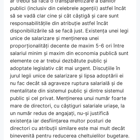
ar trebui să facă o transparentizare a banilor
publici (inclusiv din celebrele agenții) astfel încât
să se vadă clar cine și cât câștigă și care sunt
responsabilitățile din atribuție astfel încât
disponibilizările să se facă just. Existența unei legi
unice de salarizare și menținerea unei
proporționalități decente de maxim 5-6 ori între
salariul minim și maxim din economia publică sunt
elemente ce ar trebui dezbătute public și
adoptate legislativ cât mai urgent. Discuțiile în
jurul legii unice de salarizare și lipsa adoptării ei
nu fac decât să agraveze ruptura salarială și de
mentalitate din sistemul public și dintre sistemul
public și cel privat. Menținerea unui număr foarte
mare de directori, cu câștiguri salariale uriașe, la
un număr redus de angajați, nu-și justifică
existența iar desființarea multor posturi de
directori cu atribuții similare este mai mult decât
binevenită pentru reducerea cheltuielilor bugetare.