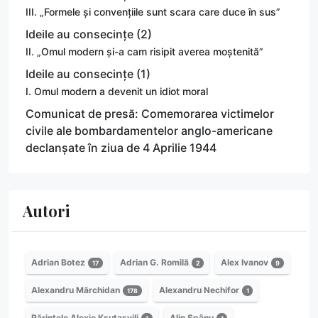
III. „Formele și convențiile sunt scara care duce în sus”
Ideile au consecințe (2)
II. „Omul modern și-a cam risipit averea moștenită”
Ideile au consecințe (1)
I. Omul modern a devenit un idiot moral
Comunicat de presă: Comemorarea victimelor
civile ale bombardamentelor anglo-americane
declanșate în ziua de 4 Aprilie 1944
Autori
Adrian Botez
Adrian G. Romilă
Alex Ivanov
17
2
9
Alexandru Mărchidan
Alexandru Nechifor
178
1
Părintele Alexie Ksutasvili
Alin Spânu