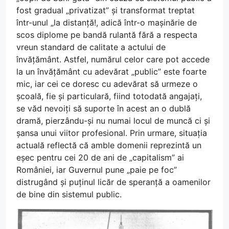
fost gradual „privatizat” și transformat treptat
într-unul „la distanță!, adică într-o mașinărie de
scos diplome pe bandă rulantă fără a respecta
vreun standard de calitate a actului de
învățământ. Astfel, numărul celor care pot accede
la un învățământ cu adevărat „public” este foarte
mic, iar cei ce doresc cu adevărat să urmeze o
școală, fie și particulară, fiind totodată angajați,
se văd nevoiți să suporte în acest an o dublă
dramă, pierzându-și nu numai locul de muncă ci și
șansa unui viitor profesional. Prin urmare, situația
actuală reflectă că amble domenii reprezintă un
eșec pentru cei 20 de ani de „capitalism” ai
României, iar Guvernul pune „paie pe foc”
distrugând și puținul licăr de speranță a oamenilor
de bine din sistemul public.