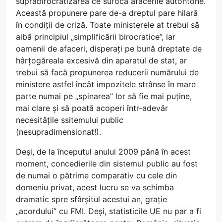
suprabirocratizarea ce sufocă afacerile autohtone.
Această propunere pare de-a dreptul pare hilară
în condiții de criză. Toate ministerele at trebui să
aibă principiul „simplificării birocratice”, iar
oamenii de afaceri, disperați pe bună dreptate de
hârțogăreala excesivă din aparatul de stat, ar
trebui să facă propunerea reducerii numărului de
ministere astfel încât impozitele strânse în mare
parte numai pe „spinarea” lor să fie mai puține,
mai clare și să poată acoperi într-adevăr
necesitățile ssitemului public
(nesupradimensionat!).
Deși, de la începutul anului 2009 până în acest
moment, concedierile din sistemul public au fost
de numai o pătrime comparativ cu cele din
domeniu privat, acest lucru se va schimba
dramatic spre sfârșitul acestui an, grație
„acordului” cu FMI. Deși, statisticile UE nu par a fi