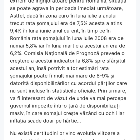
extrem de îngrijorătoare pentru România, situația
se poate agrava în perioada imediat următoare,
Astfel, dacă în zona euro în luna iulie a anului
trecut rata șomajului era de 7,5% acesta a atins
9,4% în luna iunie anul curent, în timp ce în
România rata șomajului în luna iulie 2008 era de
numai 5,8% iar în luna martie a acestui an era de
6,2%. Comisia Națională de Prognoză prevede o
creștere a acestui indicator la 6,8% spre sfârșitul
acestui an, însă potrivit altor estimări rata
șomajului poate fi mult mai mare de 8-9% și
datorită disponibilizărilor cu acordul părților care
nu sunt incluse în statisticile oficiale. Prin urmare,
va fi interesant de văzut de unde va mai percepe
guvernul impozite într-o țară de disponibilizați
masiv, în care șomajul crește văzând cu ochii iar
inflația scade doar pe hârtie…
Nu există certitudini privind evoluția viitoare a