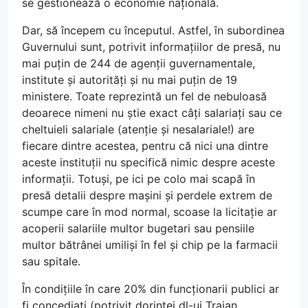
se gestionează o economie națională.
Dar, să începem cu începutul. Astfel, în subordinea
Guvernului sunt, potrivit informațiilor de presă, nu
mai puțin de 244 de agenții guvernamentale,
institute și autorități și nu mai puțin de 19
ministere. Toate reprezintă un fel de nebuloasă
deoarece nimeni nu știe exact câți salariați sau ce
cheltuieli salariale (atenție și nesalariale!) are
fiecare dintre acestea, pentru că nici una dintre
aceste instituții nu specifică nimic despre aceste
informații. Totuși, pe ici pe colo mai scapă în
presă detalii despre mașini și perdele extrem de
scumpe care în mod normal, scoase la licitație ar
acoperii salariile multor bugetari sau pensiile
multor bătrânei umiliși în fel și chip pe la farmacii
sau spitale.
În condițiile în care 20% din funcționarii publici ar
fi concediați (potrivit dorinței dl-ui Traian