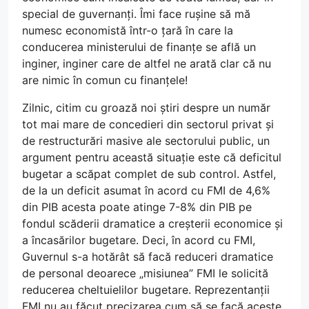
special de guvernanți. Îmi face rușine să mă
numesc economistă într-o țară în care la
conducerea ministerului de finanțe se află un
inginer, inginer care de altfel ne arată clar că nu
are nimic în comun cu finanțele!
Zilnic, citim cu groază noi știri despre un număr
tot mai mare de concedieri din sectorul privat și
de restructurări masive ale sectorului public, un
argument pentru această situație este că deficitul
bugetar a scăpat complet de sub control. Astfel,
de la un deficit asumat în acord cu FMI de 4,6%
din PIB acesta poate atinge 7-8% din PIB pe
fondul scăderii dramatice a creșterii economice și
a încasărilor bugetare. Deci, în acord cu FMI,
Guvernul s-a hotărât să facă reduceri dramatice
de personal deoarece „misiunea” FMI le solicită
reducerea cheltuielilor bugetare. Reprezentanții
FMI nu au făcut precizarea cum să se facă aceste