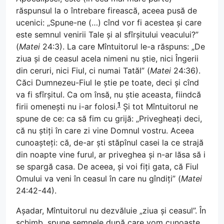
răspunsul la o întrebare firească, aceea pusă de
ucenici: „Spune-ne (…) cînd vor fi acestea și care
este semnul venirii Tale și al sfîrșitului veacului?”
(
Matei
24:3). La care Mîntuitorul le-a răspuns: „De
ziua și de ceasul acela nimeni nu știe, nici Îngerii
din ceruri, nici Fiul, ci numai Tatăl” (
Matei
24:36).
Căci Dumnezeu-Fiul le știe pe toate, deci și cînd
va fi sfîrșitul. Ca om însă, nu știe aceasta, fiindcă
1
firii omenești nu i-ar folosi.
Și tot Mîntuitorul ne
spune de ce: ca să fim cu grijă: „Privegheați deci,
că nu știți în care zi vine Domnul vostru. Aceea
cunoașteți: că, de-ar ști stăpînul casei la ce strajă
din noapte vine furul, ar priveghea și n-ar lăsa să i
se spargă casa. De aceea, și voi fiți gata, că Fiul
Omului va veni în ceasul în care nu gîndiți” (
Matei
24:42-44).
Așadar, Mîntuitorul nu dezvăluie „ziua și ceasul”. În
schimb, spune semnele după care vom cunoaște