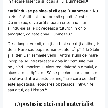
4
în fiecare biserică și locaș al lui Dumnezeu.
«
arătîndu-se pe sine-și că este Dumnezeu.
» Nu
a zis că Antihrist doar are să spună că este
Dumnezeu, ci va arăta lucruri și semne mari,
silindu-se să le dovedească tuturor, în chip
amăgitor, că este chiar Dumnezeu.”
De-a lungul vremii, mulți au fost socotiți antihriști:
5
de la Nero sau papa romano-catolic
pînă la Stalin
și Hitler. Dar semnele venirii Antihristului cel mare
încep să se întrezărească abia în vremurile mai
noi, cînd umanismul, cinstirea idolatră a omului, a
ajuns atot-stăpînitor. Să ne plecăm luarea aminte
la cîteva dintre aceste semne, între care cel dintîi
este apostasia, lepădarea obștească, într-un fel
6
sau altul, de Hristos.
1 Apostasia: ateismul materialist