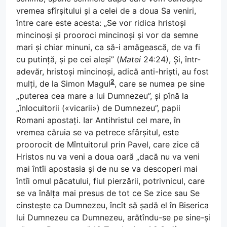
vremea sfîrșitului și a celei de a doua Sa veniri,
între care este acesta: „Se vor ridica hristoși
mincinoși și prooroci mincinoși și vor da semne
mari și chiar minuni, ca să-i amăgească, de va fi
cu putință, și pe cei aleși” (
Matei
24:24), Și, într-
adevăr, hristoși mincinoși, adică anti-hriști, au fost
2
mulți, de la Simon Magul
, care se numea pe sine
„puterea cea mare a lui Dumnezeu”, și pînă la
„înlocuitorii («vicarii») de Dumnezeu”, papii
Romani apostați. Iar Antihristul cel mare, în
vremea căruia se va petrece sfârșitul, este
proorocit de Mîntuitorul prin Pavel, care zice că
Hristos nu va veni a doua oară „dacă nu va veni
mai întîi apostasia și de nu se va descoperi mai
întîi omul păcatului, fiul pierzării, potrivnicul, care
se va înălța mai presus de tot ce Se zice sau Se
cinstește ca Dumnezeu, încît să șadă el în Biserica
lui Dumnezeu ca Dumnezeu, arătîndu-se pe sine-și