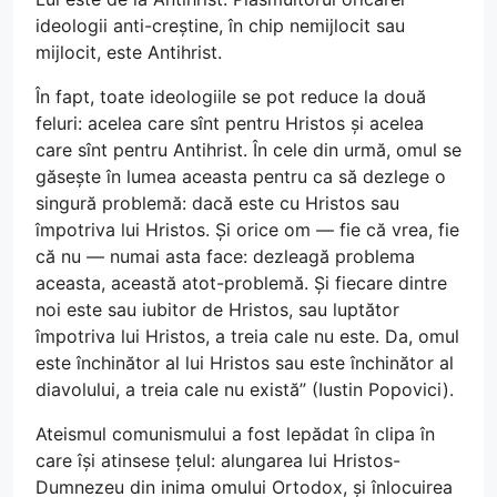
ideologii anti-creștine, în chip nemijlocit sau
mijlocit, este Antihrist.
În fapt, toate ideologiile se pot reduce la două
feluri: acelea care sînt pentru Hristos și acelea
care sînt pentru Antihrist. În cele din urmă, omul se
găsește în lumea aceasta pentru ca să dezlege o
singură problemă: dacă este cu Hristos sau
împotriva lui Hristos. Și orice om — fie că vrea, fie
că nu — numai asta face: dezleagă problema
aceasta, această atot-problemă. Și fiecare dintre
noi este sau iubitor de Hristos, sau luptător
împotriva lui Hristos, a treia cale nu este. Da, omul
este închinător al lui Hristos sau este închinător al
diavolului, a treia cale nu există” (Iustin Popovici).
Ateismul comunismului a fost lepădat în clipa în
care își atinsese țelul: alungarea lui Hristos-
Dumnezeu din inima omului Ortodox, și înlocuirea