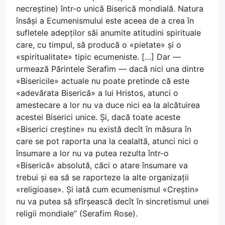
necreștine) într-o unică Biserică mondială. Natura
însăși a Ecumenismului este aceea de a crea în
sufletele adepților săi anumite atitudini spirituale
care, cu timpul, să producă o «pietate» și o
«spiritualitate» tipic ecumeniste. […] Dar —
urmează Părintele Serafim — dacă nici una dintre
«Bisericile» actuale nu poate pretinde că este
«adevărata Biserică» a lui Hristos, atunci o
amestecare a lor nu va duce nici ea la alcătuirea
acestei Biserici unice. Și, dacă toate aceste
«Biserici creștine» nu există decît în măsura în
care se pot raporta una la cealaltă, atunci nici o
însumare a lor nu va putea rezulta într-o
«Biserică» absolută, căci o atare însumare va
trebui și ea să se raporteze la alte organizații
«religioase». Și iată cum ecumenismul «Creștin»
nu va putea să sfîrșească decît în sincretismul unei
religii mondiale” (Serafim Rose).