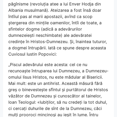
păgînisme (revoluția atee a lui Enver Hodja din
Albania musulmană). Ateizarea a fost însă doar
întîiul pas al marii apostazii, avînd ca scop
ștergerea din mințile oamenilor, întîi de toate, a
sfintelor dogme (adică a adevărurilor
dumnezeiești neschimbate) ale adevăratei
credințe în Hristos-Dumnezeu. Și, înaintea tuturor,
a dogmei întrupării. Iată ce spune despre aceasta
Cuviosul Iustin Popovici:
„Piscul adevărului este acesta: cel ce nu
recunoaște întruparea lui Dumnezeu, a Dumnezeu-
omului Iisus Hristos, nu este mădular al Bisericii.
Mai mult: este un antihrist. Această măsură fără
greș o binevestește sfîntul și purtătorul de Hristos
văzător de Dumnezeu și cunoscător al tainelor,
Ioan Teologul: «Iubiților, să nu credeți la tot duhul,
ci cercați duhurile de sînt de la Dumnezeu, căci
mulți prooroci mincinoși au ieșit în lume. Întru