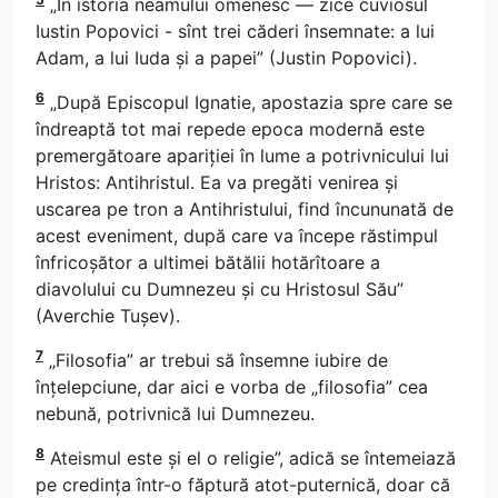
„În istoria neamului omenesc — zice cuviosul
Iustin Popovici - sînt trei căderi însemnate: a lui
Adam, a lui Iuda și a papei” (Justin Popovici).
6
„După Episcopul Ignatie, apostazia spre care se
îndreaptă tot mai repede epoca modernă este
premergătoare apariției în lume a potrivnicului lui
Hristos: Antihristul. Ea va pregăti venirea și
uscarea pe tron a Antihristului, find încununată de
acest eveniment, după care va începe răstimpul
înfricoșător a ultimei bătălii hotărîtoare a
diavolului cu Dumnezeu și cu Hristosul Său”
(Averchie Tușev).
7
„Filosofia” ar trebui să însemne iubire de
înțelepciune, dar aici e vorba de „filosofia” cea
nebună, potrivnică lui Dumnezeu.
8
Ateismul este și el o religie”, adică se întemeiază
pe credința într-o făptură atot-puternică, doar că