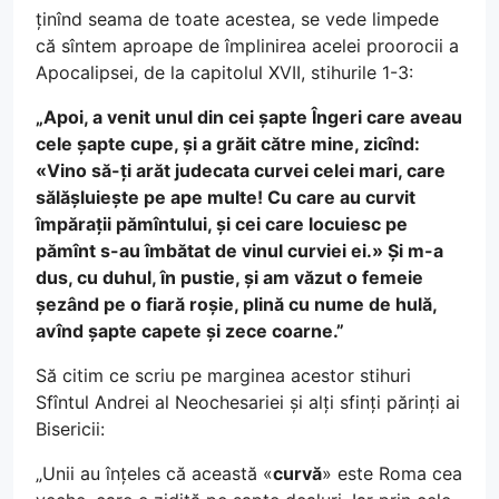
ținînd seama de toate acestea, se vede limpede
că sîntem aproape de împlinirea acelei proorocii a
Apocalipsei, de la capitolul XVII, stihurile 1-3:
„Apoi, a venit unul din cei șapte Îngeri care aveau
cele șapte cupe, și a grăit către mine, zicînd:
«Vino să-ți arăt judecata curvei celei mari, care
sălășluiește pe ape multe! Cu care au curvit
împărații pămîntului, și cei care locuiesc pe
pămînt s-au îmbătat de vinul curviei ei.» Și m-a
dus, cu duhul, în pustie, și am văzut o femeie
șezând pe o fiară roșie, plină cu nume de hulă,
avînd șapte capete și zece coarne.”
Să citim ce scriu pe marginea acestor stihuri
Sfîntul Andrei al Neochesariei și alți sfinți părinți ai
Bisericii:
„Unii au înțeles că această «
curvă
» este Roma cea