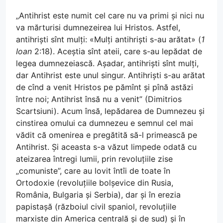
„Antihrist este numit cel care nu va primi și nici nu
va mărturisi dumnezeirea lui Hristos. Astfel,
antihriști sînt mulți: «Mulți antihriști s-au arătat» (
1
Ioan
2:18). Aceștia sînt ateii, care s-au lepădat de
legea dumnezeiască. Așadar, antihriști sînt mulți,
dar Antihrist este unul singur. Antihriști s-au arătat
de cînd a venit Hristos pe pămînt și pînă astăzi
între noi; Antihrist însă nu a venit” (Dimitrios
Scartsiuni). Acum însă, lepădarea de Dumnezeu și
cinstirea omului ca dumnezeu e semnul cel mai
vădit că omenirea e pregătită să-l primească pe
Antihrist. Și aceasta s-a văzut limpede odată cu
ateizarea întregi lumii, prin revoluțiile zise
„comuniste”, care au lovit întîi de toate în
Ortodoxie (revoluțiile bolșevice din Rusia,
România, Bulgaria și Serbia), dar și în erezia
papistașă (războiul civil spaniol, revoluțiile
marxiste din America centrală și de sud) și în