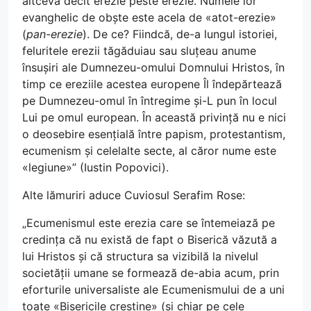
altceva decît erezie peste erezie. Numele lor
evanghelic de obște este acela de «atot-erezie»
(
pan-erezie
). De ce? Fiindcă, de-a lungul istoriei,
feluritele erezii tăgăduiau sau sluțeau anume
însușiri ale Dumnezeu-omului Domnului Hristos, în
timp ce ereziile acestea europene Îl îndepărtează
pe Dumnezeu-omul în întregime și-L pun în locul
Lui pe omul european. În această privință nu e nici
o deosebire esențială între papism, protestantism,
ecumenism și celelalte secte, al căror nume este
«legiune»” (Iustin Popovici).
Alte lămuriri aduce Cuviosul Serafim Rose:
„Ecumenismul este erezia care se întemeiază pe
credința că nu există de fapt o Biserică văzută a
lui Hristos și că structura sa vizibilă la nivelul
societății umane se formează de-abia acum, prin
eforturile universaliste ale Ecumenismului de a uni
toate «Bisericile creștine» (și chiar pe cele