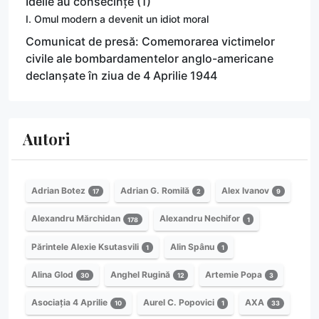
Ideile au consecințe (1)
I. Omul modern a devenit un idiot moral
Comunicat de presă: Comemorarea victimelor
civile ale bombardamentelor anglo-americane
declanșate în ziua de 4 Aprilie 1944
Autori
Adrian Botez
Adrian G. Romilă
Alex Ivanov
17
2
9
Alexandru Mărchidan
Alexandru Nechifor
178
1
Părintele Alexie Ksutasvili
Alin Spânu
1
1
Alina Glod
Anghel Rugină
Artemie Popa
30
12
3
Asociația 4 Aprilie
Aurel C. Popovici
AXA
10
1
33