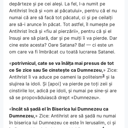
depărteze și pe cei aleși. La fel, l-a numit pe
Antihrist încă și «om al păcatului», pentru că el nu
numai că are să facă tot păcatul, ci și pe ceilalți
are să-i arunce în păcat. Tot astfel, îl numește pe
Antihrist încă și «fiu al pierzării», pentru că și el
însuși are să piară, dar și pe mulți îi va pierde. Dar
cine este acesta? Oare Satana? Ba! — ci este un
om care va fi îmbrăcat cu toată lucrarea Satanei.
«
potrivnicul, cate se va înălța mai presus de tot
ce Se zice sau Se cinstește ca Dumnezeu,
» Zice:
3
Antihrist îi va aduce pe oameni la politeism
și la
slujirea la idoli. Și [apoi] va pierde pe toți zeii și
cinstirile lor, adică pe idoli, și numai pe sine-și are
să se propovăduiască drept «Dumnezeu».
«
încât să șadă el în Biserica lui Dumnezeu ca
Dumnezeu,
» Zice: Antihrist are să șadă nu numai
în biserica lui Dumnezeu ce este în Ierusalim, ci și