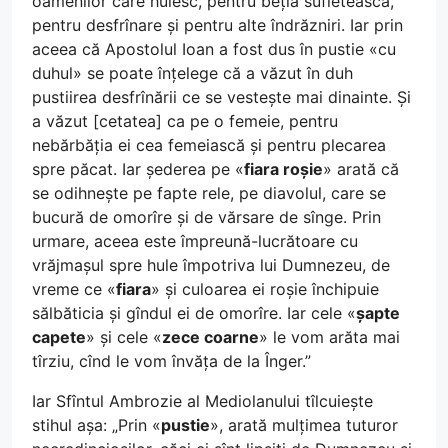
oamenilor care hulesc, pentru beția sufletească,
pentru desfrînare și pentru alte îndrăzniri. Iar prin
aceea că Apostolul Ioan a fost dus în pustie «cu
duhul» se poate înțelege că a văzut în duh
pustiirea desfrînării ce se vestește mai dinainte. Și
a văzut [cetatea] ca pe o femeie, pentru
nebărbăția ei cea femeiască și pentru plecarea
spre păcat. Iar șederea pe «
fiara roșie
» arată că
se odihnește pe fapte rele, pe diavolul, care se
bucură de omorîre și de vărsare de sînge. Prin
urmare, aceea este împreună-lucrătoare cu
vrăjmașul spre hule împotriva lui Dumnezeu, de
vreme ce «
fiara
» și culoarea ei roșie închipuie
sălbăticia și gîndul ei de omorîre. Iar cele «
șapte
capete
» și cele «
zece coarne
» le vom arăta mai
tîrziu, cînd le vom învăța de la Înger.”
Iar Sfîntul Ambrozie al Mediolanului tîlcuiește
stihul așa: „Prin «
pustie
», arată mulțimea tuturor