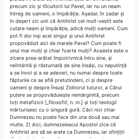
precum zic și tîlcuitorii lui Pavel, iar nu un neam
întreg de oameni, o împărăție. Așadar, în zadar și
în deșert zic unii că Antihrist cel mult-vestit este
cutare neam și împărăție, adică mulți oameni. Cum
pot fi doi inși acel singur și unul Antihrist
propovăduit aici de marele Pavel? Cum poate fi
unul mai mulți și chiar foarte mulți? Aceasta este o
zicere prea-arătat împotrivnică întru sine, și
neîntărită și răsturnată de sine însăși, cu neputință
a se învoi și a se adeveri, nu numai despre toate
făpturile ce se află pretutindeni, ci și despre
oameni și despre Însuși Ziditorul tuturor, a Cărui
putere se propovăduiește nemărginită, precum
toți metafizicii [„filosofii!, n. m.] și toți teologii
mărturisesc cu o singură gură. Căci nici chiar
Dumnezeu nu poate face din una două sau mai
multe. 2) Aici, dumnezeiescul Apostol zice că
Antihrist are să se arate ca Dumnezeu, iar sfințiții