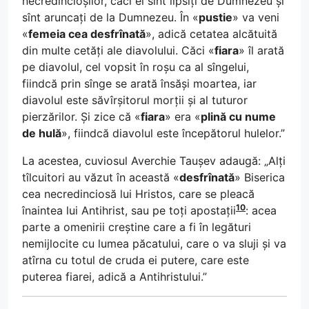
necredincioșilor, căci ei sînt lipsiți de Dumnezeu și
sînt aruncați de la Dumnezeu. În «
pustie
» va veni
«
femeia cea desfrînată
», adică cetatea alcătuită
din multe cetăți ale diavolului. Căci «
fiara
» îl arată
pe diavolul, cel vopsit în roșu ca al sîngelui,
fiindcă prin sînge se arată însăși moartea, iar
diavolul este săvîrșitorul morții și al tuturor
pierzărilor. Și zice că «
fiara
» era «
plină cu nume
de hulă
», fiindcă diavolul este începătorul hulelor.”
La acestea, cuviosul Averchie Taușev adaugă: „Alți
tîlcuitori au văzut în această «
desfrînată
» Biserica
cea necredinciosă lui Hristos, care se pleacă
10
înaintea lui Antihrist, sau pe toți apostații
: acea
parte a omenirii creștine care a fi în legături
nemijlocite cu lumea păcatului, care o va sluji și va
atîrna cu totul de cruda ei putere, care este
puterea fiarei, adică a Antihristului.”