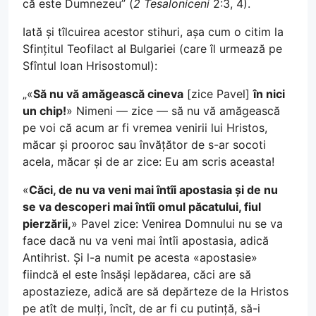
că este Dumnezeu” (
2 Tesaloniceni
2:3, 4).
Iată și tîlcuirea acestor stihuri, așa cum o citim la
Sfințitul Teofilact al Bulgariei (care îl urmează pe
Sfîntul Ioan Hrisostomul):
„«
Să nu vă amăgească cineva
[zice Pavel]
în nici
un chip!
» Nimeni — zice — să nu vă amăgească
pe voi că acum ar fi vremea venirii lui Hristos,
măcar și prooroc sau învățător de s-ar socoti
acela, măcar și de ar zice: Eu am scris aceasta!
«
Căci, de nu va veni mai întîi apostasia și de nu
se va descoperi mai întîi omul păcatului, fiul
pierzării,
» Pavel zice: Venirea Domnului nu se va
face dacă nu va veni mai întîi apostasia, adică
Antihrist. Și l-a numit pe acesta «apostasie»
fiindcă el este însăși lepădarea, căci are să
apostazieze, adică are să depărteze de la Hristos
pe atît de mulți, încît, de ar fi cu putință, să-i