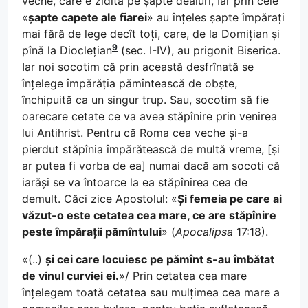
veche, care e zidită pe șapte dealuri, Iar prin cele
«
șapte capete ale fiarei
» au înțeles șapte împărați
mai fără de lege decît toți, care, de la Domițian și
9
pînă la Dioclețian
(sec. I-IV), au prigonit Biserica.
Iar noi socotim că prin această desfrînată se
înțelege împărăția pămîntească de obște,
închipuită ca un singur trup. Sau, socotim să fie
oarecare cetate ce va avea stăpînire prin venirea
lui Antihrist. Pentru că Roma cea veche și-a
pierdut stăpînia împărătească de multă vreme, [și
ar putea fi vorba de ea] numai dacă am socoti că
iarăși se va întoarce la ea stăpînirea cea de
demult. Căci zice Apostolul: «
Și femeia pe care ai
văzut-o este cetatea cea mare, ce are stăpînire
peste împărații pămîntului
» (
Apocalipsa
17:18).
«(..)
și cei care locuiesc pe pămînt s-au îmbătat
de vinul curviei ei.
»/ Prin cetatea cea mare
înțelegem toată cetatea sau mulțimea cea mare a