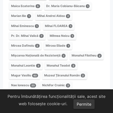
Maica Ecaterina
Dr. Maria Cobianu-Băcanu
5
1
Marian Ilie
Mihai Andrei Aldea
1
2
Mihai Eminescu
Mihai FLOAREA
1
1
Pr. Dr. Mihai Valică
Mihnea Neicu
7
1
Mircea Dafinoiu
Mircea Eliade
2
1
Mișcarea Națională de Rezistență
Monahul Filotheu
1
2
Monahul Leontie
Monahul Teodot
3
3
Mugur Vasiliu
Muzeul Țăranului Român
63
2
Nae Ionescu
Nichifor Crainic
23
2
Nicolae Antonescu
Î.P.S. Nicolae Bălan
Pentru îmbunătățirea funcționalității sale, acest site
3
2
web folosește cookie-uri.
Permite
Nicolae Georgescu
Nicolae Iorga
7
2