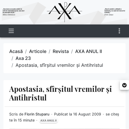
Acasă
Articole
Revista
AXA ANUL II
Axa 23
Apostasia, sfîrșitul vremilor și Antihristul
Apostasia, sfîrșitul vremilor și
Antihristul
Scris de
Florin Stuparu
Publicat la 16 August 2009
se citeș
te în 15 minute
AXA ANUL II