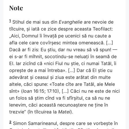
Note
1
Stihul de mai sus din
Evanghelie
are nevoie de
tîlcuire, și iată ce zice despre aceasta Teofilact:
„Aici, Domnul îi învață pe ucenici să nu caute a
afla cele care covîrșesc mintea omenească. […]
Dacă ar fi zis: Eu știu, dar nu vreau să vă spun! —
ei s-ar fi mîhnit, socotindu-se neluați în seamă de
El. Iar zicînd că «nici Fiul nu știe, ci numai Tatăl, îi
oprește de a mai întreba». […] Dar că El știe cu
adevărat și ceasul și ziua este arătat din multe
altele, căci spune: «Toate cîte are Tatăl, ale Mele
sînt» (
Ioan
16:15; 17:10), […] Căci nu ne este de nici
un folos să știm cînd va fi sfîrșitul, ca să nu ne
lenevim, căci această necunoaștere ne ține în
trezvie” (în tîlcuirea la
Matei
).
2
Simon Samarineanul, despre care se vorbește în