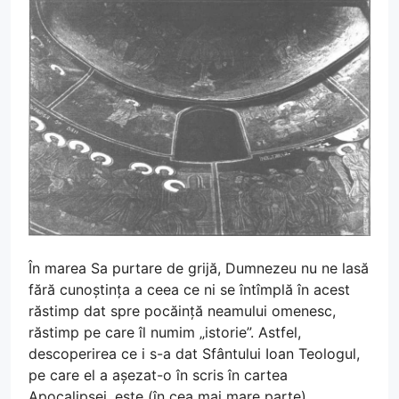
În marea Sa purtare de grijă, Dumnezeu nu ne lasă
fără cunoștința a ceea ce ni se întîmplă în acest
răstimp dat spre pocăință neamului omenesc,
răstimp pe care îl numim „istorie”. Astfel,
descoperirea ce i s-a dat Sfântului Ioan Teologul,
pe care el a așezat-o în scris în cartea
Apocalipsei, este (în cea mai mare parte)