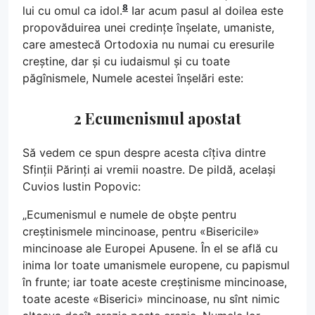
8
lui cu omul ca idol.
Iar acum pasul al doilea este
propovăduirea unei credințe înșelate, umaniste,
care amestecă Ortodoxia nu numai cu eresurile
creștine, dar și cu iudaismul și cu toate
păgînismele, Numele acestei înșelări este:
2 Ecumenismul apostat
Să vedem ce spun despre acesta cîțiva dintre
Sfinții Părinți ai vremii noastre. De pildă, același
Cuvios Iustin Popovic:
„Ecumenismul e numele de obște pentru
creștinismele mincinoase, pentru «Bisericile»
mincinoase ale Europei Apusene. În el se află cu
inima lor toate umanismele europene, cu papismul
în frunte; iar toate aceste creștinisme mincinoase,
toate aceste «Biserici» mincinoase, nu sînt nimic