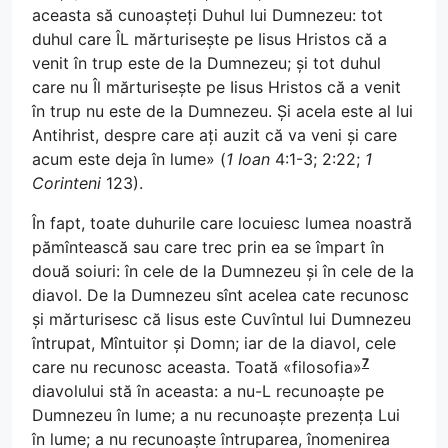
aceasta să cunoașteți Duhul lui Dumnezeu: tot
duhul care ÎL mărturisește pe Iisus Hristos că a
venit în trup este de la Dumnezeu; și tot duhul
care nu Îl mărturisește pe Iisus Hristos că a venit
în trup nu este de la Dumnezeu. Și acela este al lui
Antihrist, despre care ați auzit că va veni și care
acum este deja în lume» (
1 Ioan
4:1-3; 2:22;
1
Corinteni
123).
În fapt, toate duhurile care locuiesc lumea noastră
pămîntească sau care trec prin ea se împart în
două soiuri: în cele de la Dumnezeu și în cele de la
diavol. De la Dumnezeu sînt acelea cate recunosc
și mărturisesc că Iisus este Cuvîntul lui Dumnezeu
întrupat, Mîntuitor și Domn; iar de la diavol, cele
7
care nu recunosc aceasta. Toată «filosofia»
diavolului stă în aceasta: a nu-L recunoaște pe
Dumnezeu în lume; a nu recunoaște prezența Lui
în lume; a nu recunoaște întruparea, înomenirea