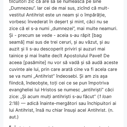
tîlcuitori zic că are să se numească pe sine
„Dumnezeu”. Iar cei de mai sus, zicînd că mult-
vestitul Antihrist este un neam și o împărăție,
vorbesc învederat în deșert și mint, căci nu se
zice că el s-a numi „dumnezei”, mai multe neamuri.
Și - precum se vede - aceia s-au răpit [bag
seamă] mai sus de trei ceruri, și au văzut, și au
auzit și li s-au descoperit priviri și auzuri mai
tainice și mai înalte decît Apostolului Pavel! De
aceea [pasămite] nu vor să vadă și să audă aceste
cuvinte ale lui, prin care arată cine va fi acela care
se va numi „Antihrist” îndeosebi. Și am zis așa
fiindcă, îndeobște, toți cei ce se pun împotriva
evangheliei lui Hristos se numesc „antihriști” căci
zice: „Și acum mulți antihriști s-au făcut” (
1 Ioan
2:18) — adică înainte-mergători sau închipuitori ai
lui Antihrist, însă nu chiar însuși acel Antihrist. (n.
aut.)
5