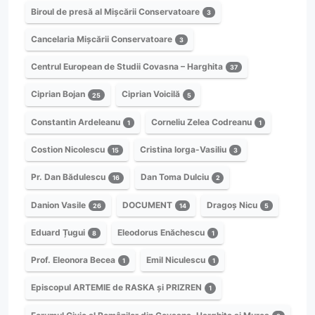
Biroul de presă al Mișcării Conservatoare
3
Cancelaria Mișcării Conservatoare
3
Centrul European de Studii Covasna – Harghita
37
Ciprian Bojan
Ciprian Voicilă
25
5
Constantin Ardeleanu
Corneliu Zelea Codreanu
1
1
Costion Nicolescu
Cristina Iorga-Vasiliu
15
3
Pr. Dan Bădulescu
Dan Toma Dulciu
16
2
Danion Vasile
DOCUMENT
Dragoș Nicu
26
14
5
Eduard Țugui
Eleodorus Enăchescu
8
1
Prof. Eleonora Becea
Emil Niculescu
1
1
Episcopul ARTEMIE de RASKA și PRIZREN
1