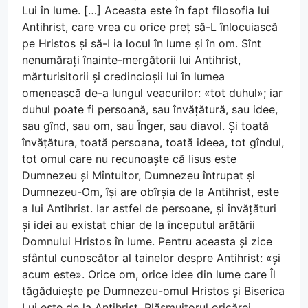
Lui în lume. […] Aceasta este în fapt filosofia lui
Antihrist, care vrea cu orice preț să-L înlocuiască
pe Hristos și să-I ia locul în lume și în om. Sînt
nenumărați înainte-mergătorii lui Antihrist,
mărturisitorii și credincioșii lui în lumea
omenească de-a lungul veacurilor: «tot duhul»; iar
duhul poate fi persoană, sau învățătură, sau idee,
sau gînd, sau om, sau Înger, sau diavol. Și toată
învățătura, toată persoana, toată ideea, tot gîndul,
tot omul care nu recunoaște că Iisus este
Dumnezeu și Mîntuitor, Dumnezeu întrupat și
Dumnezeu-Om, își are obîrșia de la Antihrist, este
a lui Antihrist. Iar astfel de persoane, și învățături
și idei au existat chiar de la începutul arătării
Domnului Hristos în lume. Pentru aceasta și zice
sfântul cunoscător al tainelor despre Antihrist: «și
acum este». Orice om, orice idee din lume care Îl
tăgăduiește pe Dumnezeu-omul Hristos și Biserica
Lui este de la Antihrist. Plăsmuitorul oricărei