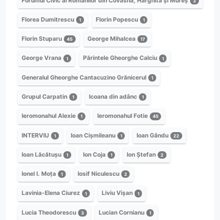
Forumul Civic al Românilor din Covasna, Harghita și Mureș
3
Florea Dumitrescu
Florin Popescu
1
1
Florin Stuparu
George Mihalcea
45
17
George Vrana
Părintele Gheorghe Calciu
1
1
Generalul Gheorghe Cantacuzino Grănicerul
1
Grupul Carpatin
Icoana din adânc
1
1
Ieromonahul Alexie
Ieromonahul Fotie
1
45
INTERVIU
Ioan Cișmileanu
Ioan Gându
1
1
22
Ioan Lăcătușu
Ion Coja
Ion Ștefan
1
1
2
Ionel I. Moța
Iosif Niculescu
1
2
Lavinia-Elena Ciurez
Liviu Vișan
1
1
Lucia Theodorescu
Lucian Cornianu
3
1