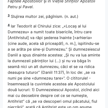
Faptele Apostolilor
și în
Viețile Sfinților Apostoli
Petru și Pavel
.
3
Slujirea multor zei, păgînism. (n. aut.)
4
Iar Teodorit al Chirului zice: „«Locaș al lui
Dumnezeu» a numit toate bisericile, întru care
[Antihristul] va răpi șederea înainte [«arhieria»
(cine aude, acela să priceapă!), n. m.], ispitindu-se
a se arăta pe sine-și Dumnezeu.” Și dumnezeiescul
Daniil a spus dinainte acestea: „Și nu va lua aminte
la dumnezeii părinților lui (…) și nu va băga în
seamă nici un alt dumnezeu, căci el se va ridica
deasupra tuturor” (Daniil 11:37), în loc de: „se va
numi pe sine «dumnezeu tare»”. O cititorule! -
însemnează la cuvintele acestea ale Apostolului
două lucruri: 1) Dumnezeiescul Apostol, zicînd aici
mai cu deosebire despre cel ce se numește,
Antihrist” că „se va descoperi omul păcatului, fiul
pierzării”, arată că Antihrist este un om anume,