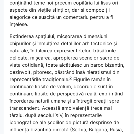
conținând teme noi precum copilăria lui Iisus ori
aspecte din viețile sfinților, dar și compoziții
alegorice ce suscită un comentariu pentru a fi
înțelese.
Extinderea spațiului, micșorarea dimensiunii
chipurilor și înmulțirea detaliilor arhitectonice și
naturale, îndulcirea expresiei fețelor, trăsăturile
delicate, mișcarea, apropierea scenelor sacre de
viața cotidiană, toate alcătuiesc un baroc bizantin,
dezinvolt, pitoresc, păstrând însă hieratismul din
2
reprezentările tradiționale.
Figurile rămân în
continuare lipsite de volum, decorurile sunt în
continuare lipsite de perspectivă reală, exprimând
încordarea naturii umane și a întregii creații spre
transcendent. Această ambivalență trece mai
târziu, după secolul XIV, în reprezentările
iconografice ale școlilor de pictură desprinse de
influența bizantină directă (Serbia, Bulgaria, Rusia,