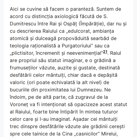
Aici se cuvine să facem o paranteză. Suntem de
acord cu distincția axiologică făcută de S.
Dumitrescu între Rai și Ospăț (Împărăție), dar nu și
cu descrierea Raiului ca „edulcorat, ambianța
atomică și dulceagă propovăduită searbăd de
teologia raționalistă a Purgatoriului” sau ca
21
„plictisitor, încremenit și neevenimențial”
. Raiul
are propriul său statut imaginar, e o grădină a
frumuseților văzute, auzite și gustate, destinată
desfătării celor mântuiți, chiar dacă e depășită
valoric (ori poate echivalată la alt nivel) de
bucuriile din proximitatea lui Dumnezeu. Ne
îndoim, pe de altă parte, că zugravul de la
Voroneț va fi intenționat să opacizeze acest statut
al Raiului, foarte bine întipărit în mintea tuturor
celor care și l-au imaginat. Așadar cei mântuiți
trec dinspre desfătările văzute ale grădinii cerești
spre cele tainice de la Cina „casnicilor” Mirelui,