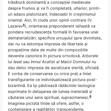
trăsătură dominantă a concepției medievale
despre frumos și va fi completată, ulterior, printr-
un adaos platonizant, îndeosebi în creștinismul
oriental. Aici, în ciuda unor opinii contrare (V.
5
Lazarev
), orientarea preponderent isihastă va
pondera recrudescența formală în favoarea unei
dematerializări, specifice urcușului spre divinitate,
dar nu va estompa impresia de libertate și
prospețime date de multe din compozițiile
devenite canonice în pictura ortodoxă.
Arborele
lui Iesei
sau
Imnul Acatist al Maicii Domnului
nu
dau deloc impresia de ascetizare sterilă, oficială.
E vorba de conservarea cu orice preț a liniei
transfigurante ce individualizează pictura post-
bizantină. Ea își păstrează rădăcinile teologice
exprimate în detașarea de lumea materială și
6
căutarea unui sens spiritual, supraomenesc.
Imaginea pictată tinde să ofere, astfel, o
contemplare a realităților transcendente,