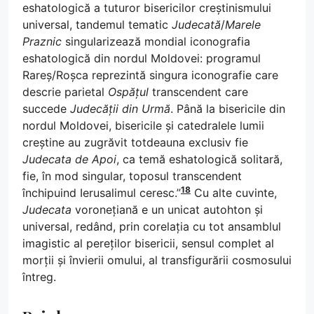
eshatologică a tuturor bisericilor creștinismului
universal, tandemul tematic
Judecată
/
Marele
Praznic
singularizează mondial iconografia
eshatologică din nordul Moldovei: programul
Rareș/Roșca reprezintă singura iconografie care
descrie parietal
Ospățul
transcendent care
succede
Judecății din Urmă
. Până la bisericile din
nordul Moldovei, bisericile și catedralele lumii
creștine au zugrăvit totdeauna exclusiv fie
Judecata de Apoi
, ca temă eshatologică solitară,
fie, în mod singular, toposul transcendent
18
închipuind Ierusalimul ceresc.”
Cu alte cuvinte,
Judecata
voronețiană e un unicat autohton și
universal, redând, prin corelația cu tot ansamblul
imagistic al pereților bisericii, sensul complet al
morții și învierii omului, al transfigurării cosmosului
întreg.