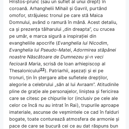
Hristos-prunc (sau un suflet al unui drept) în
coroană. Arhanghelii Mihail și Gavril, purtând
omofor, străjuiesc tronul pe care stă Maica
Domnului, având o ramură în mână. Acest detaliu,
ca și prezența tâlharului „din dreapta”, cu crucea
pe umăr, e marca sigură a inspirației din
evangheliile apocrife (
Evanghelia lui Nicodim
,
Evanghelia lui Pseudo-Matei
,
Adormirea stăpânei
noastre Născătoare de Dumnezeu și-n veci
fecioară Maria
, scrisă de Ioan arhiepiscop al
22
Thesalonicului
). Patriarhii, așezați și ei pe
tronuri, țin în ștergare albe sufletele drepților,
alegorie a celebrului „sân al lui Avraam”. Atitudinile
pline de grație ale personajelor, liniștea și fericirea
care se citesc pe chipurile lor (inclusiv pe cele ale
celor ce încă nu au intrat în Rai), trupurile aproape
imateriale, ascunse de veșmintele ce cad în falduri
bogate, toate conturează atmosfera de armonie și
pace de care se bucură cei ce au dat răspuns bun