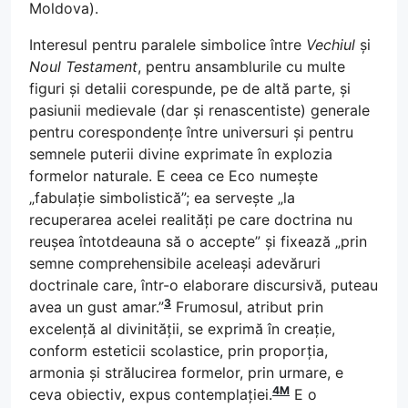
Moldova).
Interesul pentru paralele simbolice între
Vechiul
și
Noul Testament
, pentru ansamblurile cu multe
figuri și detalii corespunde, pe de altă parte, și
pasiunii medievale (dar și renascentiste) generale
pentru corespondențe între universuri și pentru
semnele puterii divine exprimate în explozia
formelor naturale. E ceea ce Eco numește
„fabulație simbolistică”; ea servește „la
recuperarea acelei realități pe care doctrina nu
reușea întotdeauna să o accepte” și fixează „prin
semne comprehensibile aceleași adevăruri
doctrinale care, într-o elaborare discursivă, puteau
3
avea un gust amar.”
Frumosul, atribut prin
excelență al divinității, se exprimă în creație,
conform esteticii scolastice, prin proporția,
armonia și strălucirea formelor, prin urmare, e
4M
ceva obiectiv, expus contemplației.
E o