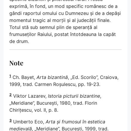
exprimă, în fond, un mod specific românesc de a
gândi raportul omului cu Dumnezeu și de a depăși
momentul tragic al morții și al judecății finale.
Totul stă sub semnul plin de speranță al
frumuseților Raiului, postat întotdeauna la capăt
de drum.
Note
1
Ch. Bayet,
Arta bizantină
, „Ed. Scorilo”, Craiova,
1999, trad. Carmen Roșulescu, pp. 19-23.
2
Viktor Lazarev,
Istoria picturii bizantine
,
„Meridiane”, București, 1980, trad. Florin
Chirițescu, vol. II, p. 8.
3
Umberto Eco,
Arta și frumosul în estetica
medievală
, „Meridiane”, București, 1999, trad.