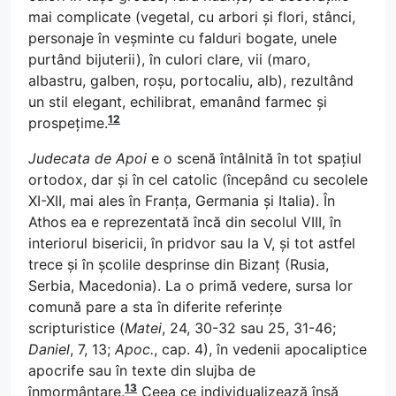
mai complicate (vegetal, cu arbori și flori, stânci,
personaje în veșminte cu falduri bogate, unele
purtând bijuterii), în culori clare, vii (maro,
albastru, galben, roșu, portocaliu, alb), rezultând
un stil elegant, echilibrat, emanând farmec și
12
prospețime.
Judecata de Apoi
e o scenă întâlnită în tot spațiul
ortodox, dar și în cel catolic (începând cu secolele
XI-XII, mai ales în Franța, Germania și Italia). În
Athos ea e reprezentată încă din secolul VIII, în
interiorul bisericii, în pridvor sau la V, și tot astfel
trece și în școlile desprinse din Bizanț (Rusia,
Serbia, Macedonia). La o primă vedere, sursa lor
comună pare a sta în diferite referințe
scripturistice (
Matei
, 24, 30-32 sau 25, 31-46;
Daniel
, 7, 13;
Apoc.
, cap. 4), în vedenii apocaliptice
apocrife sau în texte din slujba de
13
înmormântare.
Ceea ce individualizează însă