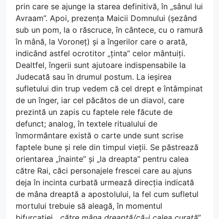
prin care se ajunge la starea definitivă, în „sânul lui
Avraam”. Apoi, prezența Maicii Domnului (șezând
sub un pom, la o răscruce, în cântece, cu o ramură
în mână, la Voroneț) și a îngerilor care o arată,
indicând astfel ocrotitor „ținta” celor mântuiți.
Dealtfel, îngerii sunt ajutoare indispensabile la
Judecată sau în drumul postum. La ieșirea
sufletului din trup vedem că cel drept e întâmpinat
de un înger, iar cel păcătos de un diavol, care
prezintă un zapis cu faptele rele făcute de
defunct; analog, în textele ritualului de
înmormântare există o carte unde sunt scrise
faptele bune și rele din timpul vieții. Se păstrează
orientarea „înainte” și „la dreapta” pentru calea
către Rai, căci personajele frescei care au ajuns
deja în incinta curbată urmează direcția indicată
de mâna dreaptă a apostolului, la fel cum sufletul
mortului trebuie să aleagă, în momentul
bifurcației, „
către mâna dreaptă/că-i calea curată
”.