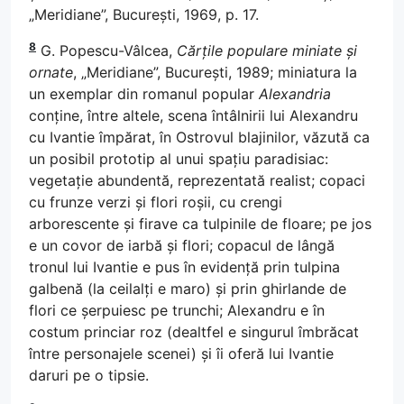
„Meridiane”, București, 1969, p. 17.
8
G. Popescu-Vâlcea,
Cărțile populare miniate și
ornate
, „Meridiane”, București, 1989; miniatura la
un exemplar din romanul popular
Alexandria
conține, între altele, scena întâlnirii lui Alexandru
cu Ivantie împărat, în Ostrovul blajinilor, văzută ca
un posibil prototip al unui spațiu paradisiac:
vegetație abundentă, reprezentată realist; copaci
cu frunze verzi și flori roșii, cu crengi
arborescente și firave ca tulpinile de floare; pe jos
e un covor de iarbă și flori; copacul de lângă
tronul lui Ivantie e pus în evidență prin tulpina
galbenă (la ceilalți e maro) și prin ghirlande de
flori ce șerpuiesc pe trunchi; Alexandru e în
costum princiar roz (dealtfel e singurul îmbrăcat
între personajele scenei) și îi oferă lui Ivantie
daruri pe o tipsie.