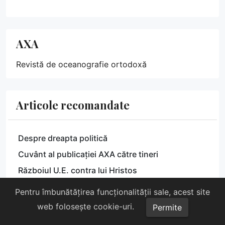
AXA
Revistă de oceanografie ortodoxă
Articole recomandate
Despre dreapta politică
Cuvânt al publicației AXA către tineri
Războiul U.E. contra lui Hristos
A fi sau a părea. Despre omul cultural
Pentru îmbunătățirea funcționalității sale, acest site
Câteva cuvinte despre lume, despre ultima
web folosește cookie-uri.
Permite
revoluție și despre ultimul om