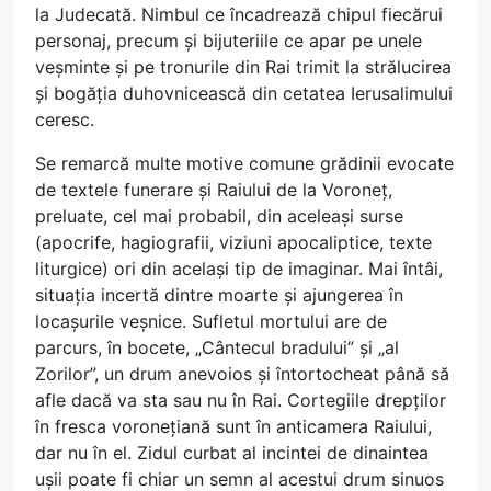
la Judecată. Nimbul ce încadrează chipul fiecărui
personaj, precum și bijuteriile ce apar pe unele
veșminte și pe tronurile din Rai trimit la strălucirea
și bogăția duhovnicească din cetatea Ierusalimului
ceresc.
Se remarcă multe motive comune grădinii evocate
de textele funerare și Raiului de la Voroneț,
preluate, cel mai probabil, din aceleași surse
(apocrife, hagiografii, viziuni apocaliptice, texte
liturgice) ori din același tip de imaginar. Mai întâi,
situația incertă dintre moarte și ajungerea în
locașurile veșnice. Sufletul mortului are de
parcurs, în bocete, „Cântecul bradului” și „al
Zorilor”, un drum anevoios și întortocheat până să
afle dacă va sta sau nu în Rai. Cortegiile drepților
în fresca voronețiană sunt în anticamera Raiului,
dar nu în el. Zidul curbat al incintei de dinaintea
ușii poate fi chiar un semn al acestui drum sinuos