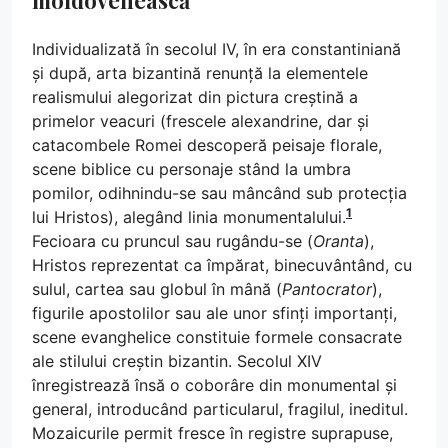
Individualizată în secolul IV, în era constantiniană
și după, arta bizantină renunță la elementele
realismului alegorizat din pictura creștină a
primelor veacuri (frescele alexandrine, dar și
catacombele Romei descoperă peisaje florale,
scene biblice cu personaje stând la umbra
pomilor, odihnindu-se sau mâncând sub protecția
1
lui Hristos), alegând linia monumentalului.
Fecioara cu pruncul sau rugându-se (
Oranta
),
Hristos reprezentat ca împărat, binecuvântând, cu
sulul, cartea sau globul în mână (
Pantocrator
),
figurile apostolilor sau ale unor sfinți importanți,
scene evanghelice constituie formele consacrate
ale stilului creștin bizantin. Secolul XIV
înregistrează însă o coborâre din monumental și
general, introducând particularul, fragilul, ineditul.
Mozaicurile permit fresce în registre suprapuse,