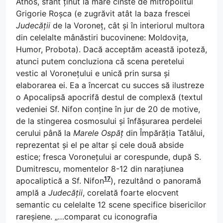
Athos, sfânt ținut la mare cinste de mitropolitul
Grigorie Roșca (e zugrăvit atât la baza frescei
Judecății
de la Voroneț, cât și în interiorul multora
din celelalte mânăstiri bucovinene: Moldovița,
Humor, Probota). Dacă acceptăm această ipoteză,
atunci putem concluziona că scena peretelui
vestic al Voronețului e unică prin sursa și
elaborarea ei. Ea a încercat cu succes să ilustreze
o Apocalipsă apocrifă destul de complexă (textul
vedeniei Sf. Nifon conține în jur de 20 de motive,
de la stingerea cosmosului și înfășurarea perdelei
cerului până la
Marele Ospăț
din Împărăția Tatălui,
reprezentat și el pe altar și cele două abside
estice; fresca Voronețului ar corespunde, după S.
Dumitrescu, momentelor 8-12 din narațiunea
17
apocaliptică a Sf. Nifon
), rezultând o panoramă
amplă a
Judecății
, corelată foarte elocvent
semantic cu celelalte 12 scene specifice bisericilor
rareșiene. „…comparat cu iconografia