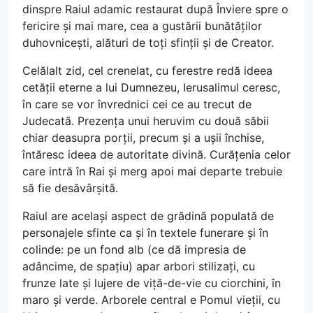
dinspre Raiul adamic restaurat după Înviere spre o
fericire și mai mare, cea a gustării bunătăților
duhovnicești, alături de toți sfinții și de Creator.
Celălalt zid, cel crenelat, cu ferestre redă ideea
cetății eterne a lui Dumnezeu, Ierusalimul ceresc,
în care se vor învrednici cei ce au trecut de
Judecată. Prezența unui heruvim cu două săbii
chiar deasupra porții, precum și a ușii închise,
întăresc ideea de autoritate divină. Curățenia celor
care intră în Rai și merg apoi mai departe trebuie
să fie desăvârșită.
Raiul are același aspect de grădină populată de
personajele sfinte ca și în textele funerare și în
colinde: pe un fond alb (ce dă impresia de
adâncime, de spațiu) apar arbori stilizați, cu
frunze late și lujere de viță-de-vie cu ciorchini, în
maro și verde. Arborele central e Pomul vieții, cu