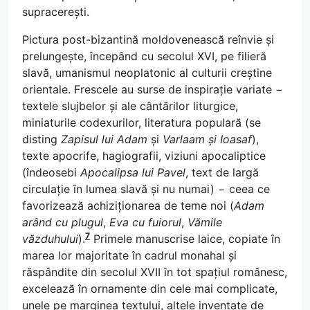
supracerești.
Pictura post-bizantină moldovenească reînvie și
prelungește, începând cu secolul XVI, pe filieră
slavă, umanismul neoplatonic al culturii creștine
orientale. Frescele au surse de inspirație variate −
textele slujbelor și ale cântărilor liturgice,
miniaturile codexurilor, literatura populară (se
disting
Zapisul lui Adam
și
Varlaam și Ioasaf
),
texte apocrife, hagiografii, viziuni apocaliptice
(îndeosebi
Apocalipsa lui Pavel
, text de largă
circulație în lumea slavă și nu numai) − ceea ce
favorizează achiziționarea de teme noi (
Adam
arând cu plugul
,
Eva cu fuiorul
,
Vămile
7
văzduhului
).
Primele manuscrise laice, copiate în
marea lor majoritate în cadrul monahal și
răspândite din secolul XVII în tot spațiul românesc,
excelează în ornamente din cele mai complicate,
unele pe marginea textului, altele inventate de