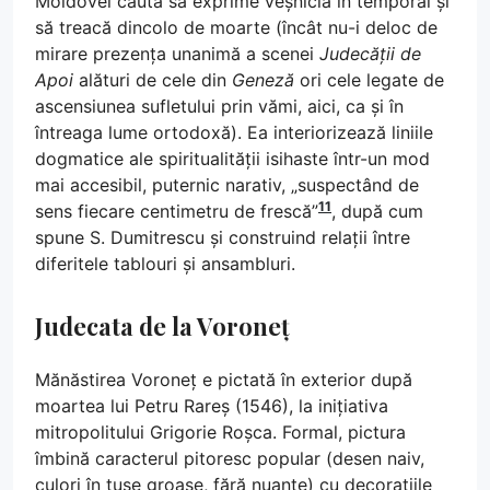
Moldovei caută să exprime veșnicia în temporal și
să treacă dincolo de moarte (încât nu-i deloc de
mirare prezența unanimă a scenei
Judecății de
Apoi
alături de cele din
Geneză
ori cele legate de
ascensiunea sufletului prin vămi, aici, ca și în
întreaga lume ortodoxă). Ea interiorizează liniile
dogmatice ale spiritualității isihaste într-un mod
mai accesibil, puternic narativ, „suspectând de
11
sens fiecare centimetru de frescă”
, după cum
spune S. Dumitrescu și construind relații între
diferitele tablouri și ansambluri.
Judecata de la Voroneț
Mănăstirea Voroneț e pictată în exterior după
moartea lui Petru Rareș (1546), la inițiativa
mitropolitului Grigorie Roșca. Formal, pictura
îmbină caracterul pitoresc popular (desen naiv,
culori în tușe groase, fără nuanțe) cu decorațiile