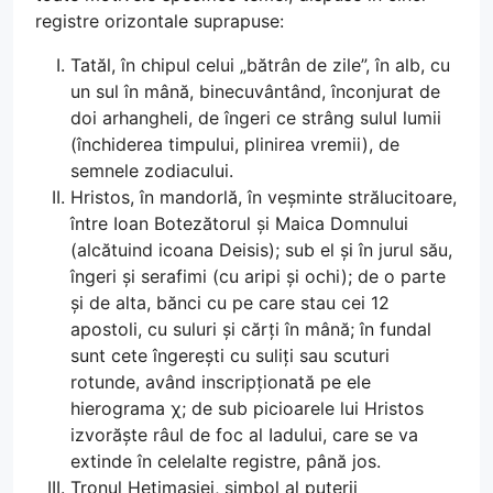
registre orizontale suprapuse:
Tatăl, în chipul celui „bătrân de zile”, în alb, cu
un sul în mână, binecuvântând, înconjurat de
doi arhangheli, de îngeri ce strâng sulul lumii
(închiderea timpului, plinirea vremii), de
semnele zodiacului.
Hristos, în mandorlă, în veșminte strălucitoare,
între Ioan Botezătorul și Maica Domnului
(alcătuind icoana Deisis); sub el și în jurul său,
îngeri și serafimi (cu aripi și ochi); de o parte
și de alta, bănci cu pe care stau cei 12
apostoli, cu suluri și cărți în mână; în fundal
sunt cete îngerești cu suliți sau scuturi
rotunde, având inscripționată pe ele
hierograma χ; de sub picioarele lui Hristos
izvorăște râul de foc al Iadului, care se va
extinde în celelalte registre, până jos.
Tronul Hetimasiei, simbol al puterii