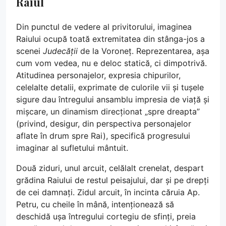
Raiul
Din punctul de vedere al privitorului, imaginea
Raiului ocupă toată extremitatea din stânga-jos a
scenei
Judecății
de la Voroneț. Reprezentarea, așa
cum vom vedea, nu e deloc statică, ci dimpotrivă.
Atitudinea personajelor, expresia chipurilor,
celelalte detalii, exprimate de culorile vii și tușele
sigure dau întregului ansamblu impresia de viață și
mișcare, un dinamism direcționat „spre dreapta”
(privind, desigur, din perspectiva personajelor
aflate în drum spre Rai), specifică progresului
imaginar al sufletului mântuit.
Două ziduri, unul arcuit, celălalt crenelat, despart
grădina Raiului de restul peisajului, dar și pe drepți
de cei damnați. Zidul arcuit, în incinta căruia Ap.
Petru, cu cheile în mână, intenționează să
deschidă ușa întregului cortegiu de sfinți, preia