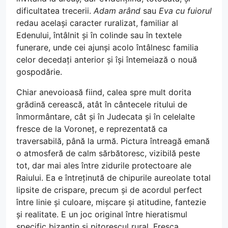
dificultatea trecerii.
Adam arând
sau
Eva cu fuiorul
redau același caracter ruralizat, familiar al
Edenului, întâlnit și în colinde sau în textele
funerare, unde cei ajunși acolo întâlnesc familia
celor decedați anterior și își întemeiază o nouă
gospodărie.
Chiar anevoioasă fiind, calea spre mult dorita
grădină cerească, atât în cântecele ritului de
înmormântare, cât și în Judecata și în celelalte
fresce de la Voroneț, e reprezentată ca
traversabilă, până la urmă. Pictura întreagă emană
o atmosferă de calm sărbătoresc, vizibilă peste
tot, dar mai ales între zidurile protectoare ale
Raiului. Ea e întreținută de chipurile aureolate total
lipsite de crispare, precum și de acordul perfect
între linie și culoare, mișcare și atitudine, fantezie
și realitate. E un joc original între hieratismul
specific bizantin și pitorescul rural. Fresca