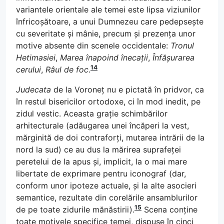
variantele orientale ale temei este lipsa viziunilor
înfricoșătoare, a unui Dumnezeu care pedepsește
cu severitate și mânie, precum și prezența unor
motive absente din scenele occidentale:
Tronul
Hetimasiei
,
Marea înapoind înecații
,
Înfășurarea
14
cerului
,
Râul de foc
.
Judecata
de la Voroneț nu e pictată în pridvor, ca
în restul bisericilor ortodoxe, ci în mod inedit, pe
zidul vestic. Aceasta grație schimbărilor
arhitecturale (adăugarea unei încăperi la vest,
mărginită de doi contraforți, mutarea intrării de la
nord la sud) ce au dus la mărirea suprafeței
peretelui de la apus și, implicit, la o mai mare
libertate de exprimare pentru iconograf (dar,
conform unor ipoteze actuale, și la alte asocieri
semantice, rezultate din corelările ansamblurilor
15
de pe toate zidurile mănăstirii).
Scena conține
toate motivele specifice temei, dispuse în cinci