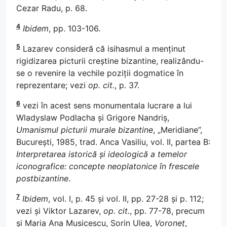
Cezar Radu, p. 68.
4
Ibidem
, pp. 103-106.
5
Lazarev consideră că isihasmul a menținut
rigidizarea picturii creștine bizantine, realizându-
se o revenire la vechile poziții dogmatice în
reprezentare; vezi
op. cit.
, p. 37.
6
vezi în acest sens monumentala lucrare a lui
Wladyslaw Podlacha și Grigore Nandriș,
Umanismul picturii murale bizantine
, „Meridiane”,
București, 1985, trad. Anca Vasiliu, vol. II, partea B:
Interpretarea istorică și ideologică a temelor
iconografice: concepte neoplatonice în frescele
postbizantine
.
7
Ibidem
, vol. I, p. 45 și vol. II, pp. 27-28 și p. 112;
vezi și Viktor Lazarev,
op. cit.
, pp. 77-78, precum
și Maria Ana Musicescu, Sorin Ulea,
Voroneț
,