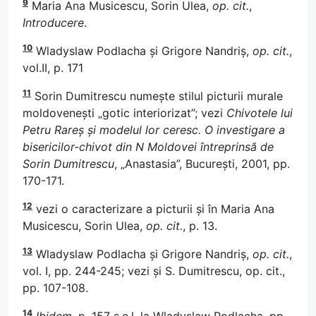
9
Maria Ana Musicescu, Sorin Ulea,
op. cit.
,
Introducere
.
10
Wladyslaw Podlacha și Grigore Nandriș,
op. cit.
,
vol.II, p. 171
11
Sorin Dumitrescu numește stilul picturii murale
moldovenești „gotic interiorizat”; vezi
Chivotele lui
Petru Rareș și modelul lor ceresc. O investigare a
bisericilor-chivot din N Moldovei întreprinsă de
Sorin Dumitrescu
, „Anastasia”, București, 2001, pp.
170-171.
12
vezi o caracterizare a picturii și în Maria Ana
Musicescu, Sorin Ulea,
op. cit.
, p. 13.
13
Wladyslaw Podlacha și Grigore Nandriș,
op. cit.
,
vol. I, pp. 244-245; vezi și S. Dumitrescu, op. cit.,
pp. 107-108.
14
Ibidem
, p. 157 ș.c.l. la Wladyslaw Podlacha, pp.