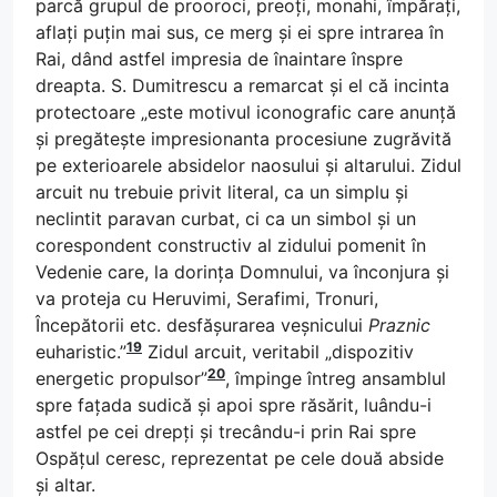
parcă grupul de prooroci, preoți, monahi, împărați,
aflați puțin mai sus, ce merg și ei spre intrarea în
Rai, dând astfel impresia de înaintare înspre
dreapta. S. Dumitrescu a remarcat și el că incinta
protectoare „este motivul iconografic care anunță
și pregătește impresionanta procesiune zugrăvită
pe exterioarele absidelor naosului și altarului. Zidul
arcuit nu trebuie privit literal, ca un simplu și
neclintit paravan curbat, ci ca un simbol și un
corespondent constructiv al zidului pomenit în
Vedenie care, la dorința Domnului, va înconjura și
va proteja cu Heruvimi, Serafimi, Tronuri,
Începătorii etc. desfășurarea veșnicului
Praznic
19
euharistic.”
Zidul arcuit, veritabil „dispozitiv
20
energetic propulsor”
, împinge întreg ansamblul
spre fațada sudică și apoi spre răsărit, luându-i
astfel pe cei drepți și trecându-i prin Rai spre
Ospățul ceresc, reprezentat pe cele două abside
și altar.