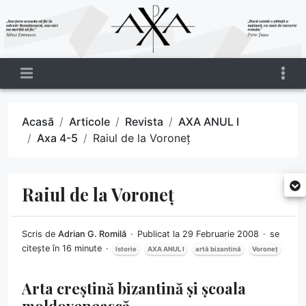
Acasă
Articole
Revista
AXA ANUL I
Axa 4-5
Raiul de la Voroneț
Raiul de la Voroneț
Scris de
Adrian G. Romilă
Publicat la 29 Februarie 2008
se
citește în 16 minute
Istorie
AXA ANUL I
artă bizantină
Voroneț
Arta creștină bizantină și școala
moldovenească