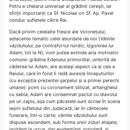
Petru e chelarul universal al grădinii cerești, iar
sfinții importanți ca Sf. Nicolae ori Sf. Ap. Pavel
conduc sufletele către Rai.
Dacă privim celelalte fresce ale Voronețului,
adiacente tematic celei abordate de noi (
Vămile
văzduhului
, pe contrafortul nordic;
Izgonirea lui
Adam
, tot la N), vom putea extinde aria motivelor
comune: grădina Edenului primordial, umbrită de
căderea lui Adam, are același aspect ca și cea a
Raiului, care în fond îi redă aureola începuturilor
(cu excepția prezenței șarpelui și a primei perechi
umane): pomi cu coronament stilizat, arhanghelul
cu sabia; Adam are consemnat pactul cu diavolul
pe un zapis, așa cum păcatele sunt scrise în scena
ieșirii sufletului din
Judecată
, iar în cântecele
funerare, într-o carte; vămile văzduhului sunt
dispuse ascendent, sub forma unor ziduri etajate,
invitând la urcuș, dar evidențiind, totodată, și