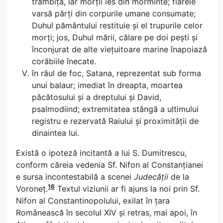
trâmbița, iar morții ies din morminte; fiarele
varsă părți din corpurile umane consumate;
Duhul pământului restituie și el trupurile celor
morți; jos, Duhul mării, călare pe doi pești și
înconjurat de alte viețuitoare marine înapoiază
corăbiile înecate.
în râul de foc, Satana, reprezentat sub forma
unui balaur; imediat în dreapta, moartea
păcătosului și a dreptului și David,
psalmodiind; extremitatea stângă a ultimului
registru e rezervată Raiului și proximității de
dinaintea lui.
Există o ipoteză incitantă a lui S. Dumitrescu,
conform căreia vedenia Sf. Nifon al Constanțianei
e sursa incontestabilă a scenei
Judecății
de la
16
Voroneț.
Textul viziunii ar fi ajuns la noi prin Sf.
Nifon al Constantinopolului, exilat în țara
Românească în secolul XIV și retras, mai apoi, în