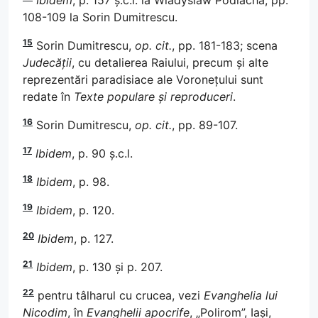
108-109 la Sorin Dumitrescu.
15
Sorin Dumitrescu,
op. cit.
, pp. 181-183; scena
Judecății
, cu detalierea Raiului, precum și alte
reprezentări paradisiace ale Voronețului sunt
redate în
Texte populare și reproduceri
.
16
Sorin Dumitrescu,
op. cit.
, pp. 89-107.
17
Ibidem
, p. 90 ș.c.l.
18
Ibidem
, p. 98.
19
Ibidem
, p. 120.
20
Ibidem
, p. 127.
21
Ibidem
, p. 130 și p. 207.
22
pentru tâlharul cu crucea, vezi
Evanghelia lui
Nicodim
, în
Evanghelii apocrife
, „Polirom”, Iași,