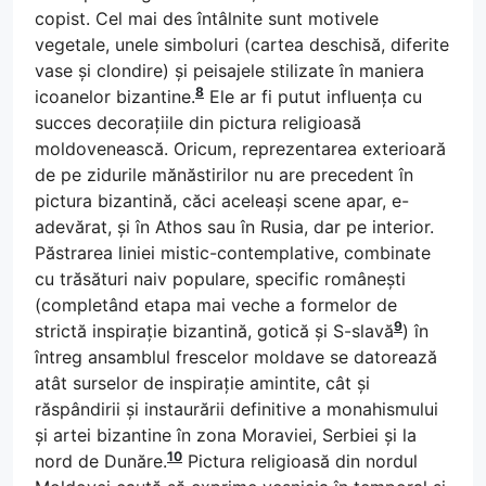
copist. Cel mai des întâlnite sunt motivele
vegetale, unele simboluri (cartea deschisă, diferite
vase și clondire) și peisajele stilizate în maniera
8
icoanelor bizantine.
Ele ar fi putut influența cu
succes decorațiile din pictura religioasă
moldovenească. Oricum, reprezentarea exterioară
de pe zidurile mănăstirilor nu are precedent în
pictura bizantină, căci aceleași scene apar, e-
adevărat, și în Athos sau în Rusia, dar pe interior.
Păstrarea liniei mistic-contemplative, combinate
cu trăsături naiv populare, specific românești
(completând etapa mai veche a formelor de
9
strictă inspirație bizantină, gotică și S-slavă
) în
întreg ansamblul frescelor moldave se datorează
atât surselor de inspirație amintite, cât și
răspândirii și instaurării definitive a monahismului
și artei bizantine în zona Moraviei, Serbiei și la
10
nord de Dunăre.
Pictura religioasă din nordul