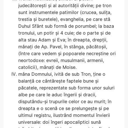
judecătorești și al autorității divine; pe tron
sunt instrumentele patimilor (crucea, sulița,
trestia și buretele), evanghelia, pe care stă
Duhul Sfânt sub formă de porumbel; la baza
tronului, un potir și 4 cuie; de o parte și de
alta stau Adam și Eva; în dreapta, drepții,
mânați de Ap. Pavel, în stânga, păcătoșii,
(între care vedem și popoarele necreștine ori
neortodoxe: evreii, musulmanii, armenii,
catolicii), mânați de Moise.
mâna Domnului, ivită de sub Tron, ține o
balanță ce cântărește faptele bune și
păcatele, reprezentate sub forma unor suluri
albe pe care le aduc îngerii și dracii,
disputându-și trupurile celor ce au murit; în
dreapta e o scenă ce se prelungește și pe
ultimul registru, ilustrând momentul învierii
universale: doi îngeri apocaliptici sună