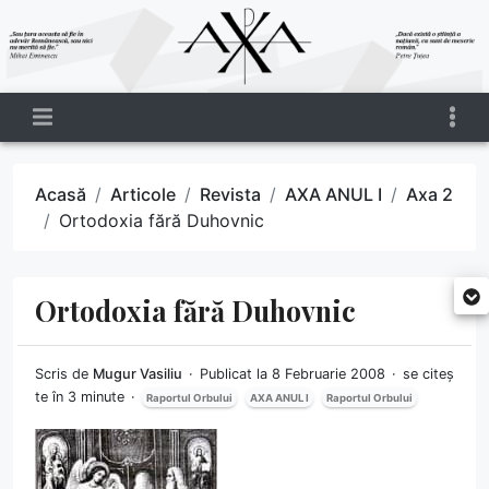
Acasă
Articole
Revista
AXA ANUL I
Axa 2
Ortodoxia fără Duhovnic
Ortodoxia fără Duhovnic
Scris de
Mugur Vasiliu
Publicat la 8 Februarie 2008
se citeș
te în 3 minute
Raportul Orbului
AXA ANUL I
Raportul Orbului