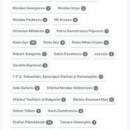
Nicolae Georgescu
Nicolae Iorga
7
2
Nicolae Paulescu
Nil Arcașu
1
9
Octavian Mihalcea
Petru Demetrescu Popescu
1
1
Radu Gyr
Radu Ilaș
Radu Mihai Crișan
26
4
2
Robert Sungenis
Sabin Pavelescu
saccsiv
1
3
5
Savatie Baștovoi
3
† P.S. Sebastian, Episcopul Slatinei și Romanaților
1
Sebi Șufariu
Sfântul Nicolae Velimirovici
2
1
Sfântul Teofilact al Bulgariei
Silvian-Emanuel Man
1
5
Simon Telkes
Sorin Dumitrescu
1
5
Ștefan Plămădeală
Tamara Gheorghiu
22
1