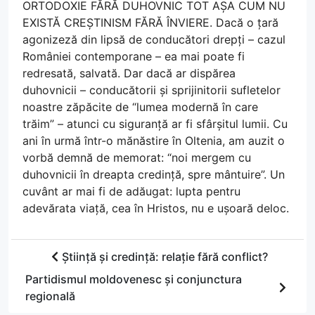
ORTODOXIE FĂRĂ DUHOVNIC TOT AȘA CUM NU
EXISTĂ CREȘTINISM FĂRĂ ÎNVIERE. Dacă o țară
agonizeză din lipsă de conducători drepți – cazul
României contemporane – ea mai poate fi
redresată, salvată. Dar dacă ar dispărea
duhovnicii – conducătorii și sprijinitorii sufletelor
noastre zăpăcite de “lumea modernă în care
trăim” – atunci cu siguranță ar fi sfârșitul lumii. Cu
ani în urmă într-o mănăstire în Oltenia, am auzit o
vorbă demnă de memorat: “noi mergem cu
duhovnicii în dreapta credință, spre mântuire”. Un
cuvânt ar mai fi de adăugat: lupta pentru
adevărata viață, cea în Hristos, nu e ușoară deloc.
Știință și credință: relație fără conflict?
Partidismul moldovenesc și conjunctura
regională