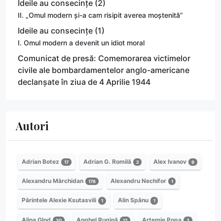
Ideile au consecințe (2)
II. „Omul modern și-a cam risipit averea moștenită”
Ideile au consecințe (1)
I. Omul modern a devenit un idiot moral
Comunicat de presă: Comemorarea victimelor
civile ale bombardamentelor anglo-americane
declanșate în ziua de 4 Aprilie 1944
Autori
Adrian Botez
Adrian G. Romilă
Alex Ivanov
17
2
9
Alexandru Mărchidan
Alexandru Nechifor
178
1
Părintele Alexie Ksutasvili
Alin Spânu
1
1
Alina Glod
Anghel Rugină
Artemie Popa
30
12
3