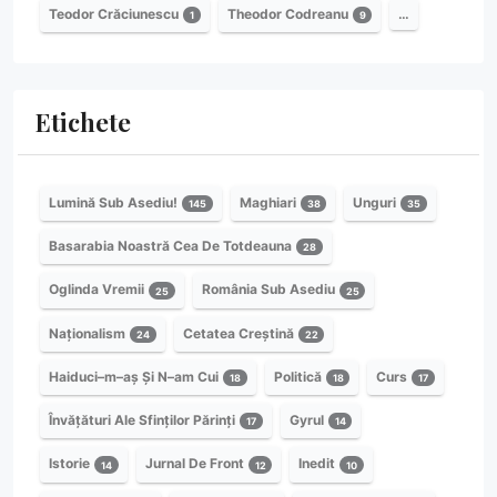
Teodor Crăciunescu
Theodor Codreanu
…
1
9
Etichete
Lumină Sub Asediu!
Maghiari
Unguri
145
38
35
Basarabia Noastră Cea De Totdeauna
28
Oglinda Vremii
România Sub Asediu
25
25
Naționalism
Cetatea Creștină
24
22
Haiduci–m–aș Și N–am Cui
Politică
Curs
18
18
17
Învățături Ale Sfinților Părinți
Gyrul
17
14
Istorie
Jurnal De Front
Inedit
14
12
10