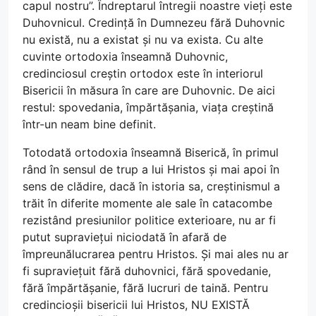
capul nostru”. Îndreptarul întregii noastre vieți este
Duhovnicul. Credință în Dumnezeu fără Duhovnic
nu există, nu a existat și nu va exista. Cu alte
cuvinte ortodoxia înseamnă Duhovnic,
credinciosul creștin ortodox este în interiorul
Bisericii în măsura în care are Duhovnic. De aici
restul: spovedania, împărtășania, viața creștină
într-un neam bine definit.
Totodată ortodoxia înseamnă Biserică, în primul
rând în sensul de trup a lui Hristos și mai apoi în
sens de clădire, dacă în istoria sa, creștinismul a
trăit în diferite momente ale sale în catacombe
rezistând presiunilor politice exterioare, nu ar fi
putut supraviețui niciodată în afară de
împreunălucrarea pentru Hristos. Și mai ales nu ar
fi supraviețuit fără duhovnici, fără spovedanie,
fără împărtășanie, fără lucruri de taină. Pentru
credincioșii bisericii lui Hristos, NU EXISTĂ