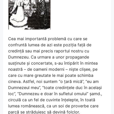
Cea mai importantă problemă cu care se
confruntă lumea de azi este poziția față de
credință sau mai precis raportul nostru cu
Dumnezeu. Ca urmare a unor propagande
susținute și concertate, s-au întipărit în mintea
noastră – de oameni moderni – niște clișee, pe
care cu mare greutate le mai poate schimba
cineva. Astfel, noi suntem “o țară mică”, “eu am
Dumnezeul meu”, “toate credințele duc în același
loc”, “Dumnezeu e doar în sufletul omului” șamd.,
circulă ca un fel de cuvinte înțelepte, în toată
lumea românească, ca un soi de proverbe care
parcă se străduiesc să devină folclor.