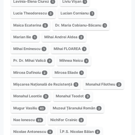
Lavinia-Elena Ciurez
Liviu Vișan
1
1
Lucia Theodorescu
Lucian Cornianu
3
1
Maica Ecaterina
Dr. Maria Cobianu-Băcanu
5
1
Marian Ilie
Mihai Andrei Aldea
1
2
Mihai Eminescu
Mihai FLOAREA
1
1
Pr. Dr. Mihai Valică
Mihnea Neicu
7
1
Mircea Dafinoiu
Mircea Eliade
2
1
Mișcarea Națională de Rezistență
Monahul Filotheu
1
2
Monahul Leontie
Monahul Teodot
3
3
Mugur Vasiliu
Muzeul Țăranului Român
63
2
Nae Ionescu
Nichifor Crainic
23
2
Nicolae Antonescu
Î.P.S. Nicolae Bălan
3
2