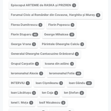
Episcopul ARTEMIE de RASKA și PRIZREN
1
Forumul Civic al Românilor din Covasna, Harghita și Mureș
3
Florea Dumitrescu
Florin Popescu
1
1
Florin Stuparu
George Mihalcea
45
17
George Vrana
Părintele Gheorghe Calciu
1
1
Generalul Gheorghe Cantacuzino Grănicerul
1
Grupul Carpatin
Icoana din adânc
1
1
Ieromonahul Alexie
Ieromonahul Fotie
1
45
INTERVIU
Ioan Cișmileanu
Ioan Gându
1
1
22
Ioan Lăcătușu
Ion Coja
Ion Ștefan
1
1
2
Ionel I. Moța
Iosif Niculescu
1
2