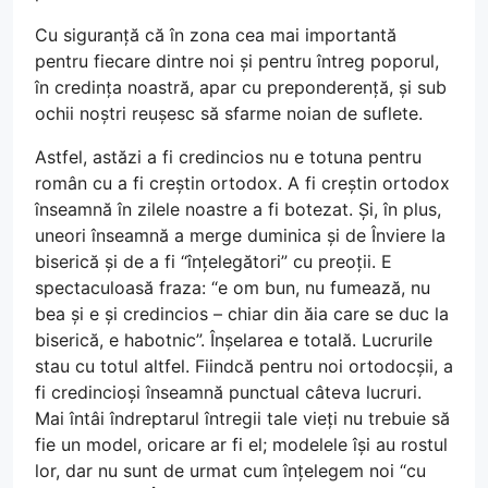
Cu siguranță că în zona cea mai importantă
pentru fiecare dintre noi și pentru întreg poporul,
în credința noastră, apar cu preponderență, și sub
ochii noștri reușesc să sfarme noian de suflete.
Astfel, astăzi a fi credincios nu e totuna pentru
român cu a fi creștin ortodox. A fi creștin ortodox
înseamnă în zilele noastre a fi botezat. Și, în plus,
uneori înseamnă a merge duminica și de Înviere la
biserică și de a fi “înțelegători” cu preoții. E
spectaculoasă fraza: “e om bun, nu fumează, nu
bea și e și credincios – chiar din ăia care se duc la
biserică, e habotnic”. Înșelarea e totală. Lucrurile
stau cu totul altfel. Fiindcă pentru noi ortodocșii, a
fi credincioși înseamnă punctual câteva lucruri.
Mai întâi îndreptarul întregii tale vieți nu trebuie să
fie un model, oricare ar fi el; modelele își au rostul
lor, dar nu sunt de urmat cum înțelegem noi “cu