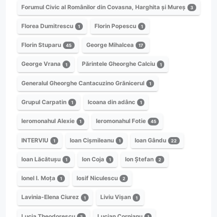
Forumul Civic al Românilor din Covasna, Harghita și Mureș
3
Florea Dumitrescu
Florin Popescu
1
1
Florin Stuparu
George Mihalcea
45
17
George Vrana
Părintele Gheorghe Calciu
1
1
Generalul Gheorghe Cantacuzino Grănicerul
1
Grupul Carpatin
Icoana din adânc
1
1
Ieromonahul Alexie
Ieromonahul Fotie
1
45
INTERVIU
Ioan Cișmileanu
Ioan Gându
1
1
22
Ioan Lăcătușu
Ion Coja
Ion Ștefan
1
1
2
Ionel I. Moța
Iosif Niculescu
1
2
Lavinia-Elena Ciurez
Liviu Vișan
1
1
Lucia Theodorescu
Lucian Cornianu
3
1