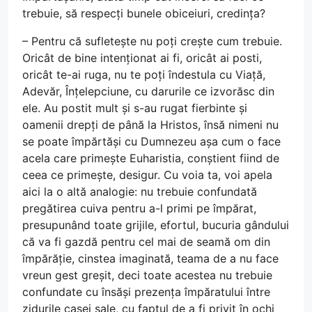
trebuie, să respecți bunele obiceiuri, credința?
– Pentru că sufletește nu poți crește cum trebuie.
Oricât de bine intenționat ai fi, oricât ai posti,
oricât te-ai ruga, nu te poți îndestula cu Viață,
Adevăr, Înțelepciune, cu darurile ce izvorăsc din
ele. Au postit mult și s-au rugat fierbinte și
oamenii drepți de până la Hristos, însă nimeni nu
se poate împărtăși cu Dumnezeu așa cum o face
acela care primește Euharistia, conștient fiind de
ceea ce primește, desigur. Cu voia ta, voi apela
aici la o altă analogie: nu trebuie confundată
pregătirea cuiva pentru a-l primi pe împărat,
presupunând toate grijile, efortul, bucuria gândului
că va fi gazdă pentru cel mai de seamă om din
împărăție, cinstea imaginată, teama de a nu face
vreun gest greșit, deci toate acestea nu trebuie
confundate cu însăși prezența împăratului între
zidurile casei sale, cu faptul de a fi privit în ochi