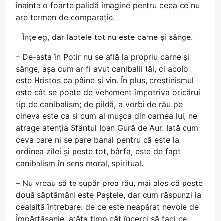
înainte o foarte palidă imagine pentru ceea ce nu
are termen de comparație.
– Înțeleg, dar laptele tot nu este carne și sânge.
– De-asta în Potir nu se află la propriu carne și
sânge, așa cum ar fi avut canibalii tăi, ci acolo
este Hristos ca pâine și vin. În plus, creștinismul
este cât se poate de vehement împotriva oricărui
tip de canibalism; de pildă, a vorbi de rău pe
cineva este ca și cum ai mușca din carnea lui, ne
atrage atenția Sfântul Ioan Gură de Aur. Iată cum
ceva care ni se pare banal pentru că este la
ordinea zilei și peste tot, bârfa, este de fapt
canibalism în sens moral, spiritual.
– Nu vreau să te supăr prea rău, mai ales că peste
două săptămâni este Paștele, dar cum răspunzi la
cealaltă întrebare: de ce este neapărat nevoie de
Împărtășanie, atâta timp cât încerci să faci ce