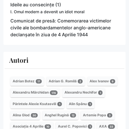
Ideile au consecințe (1)
I. Omul modern a devenit un idiot moral
Comunicat de presă: Comemorarea victimelor
civile ale bombardamentelor anglo-americane
declanșate în ziua de 4 Aprilie 1944
Autori
Adrian Botez
Adrian G. Romilă
Alex Ivanov
17
2
9
Alexandru Mărchidan
Alexandru Nechifor
178
1
Părintele Alexie Ksutasvili
Alin Spânu
1
1
Alina Glod
Anghel Rugină
Artemie Popa
30
12
3
Asociația 4 Aprilie
Aurel C. Popovici
AXA
10
1
33