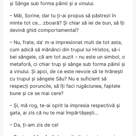
și Sânge sub forma pâinii și a vinului.
– Măi, Sorine, dar tu ți-ai propus să păstrezi în
minte tot ce… zboară? Și chiar să iei de bun, să îți
devină ghid comportamental?
– Nu, frate, daʼ m-a impresionat mult de tot asta,
cum adică să mănânci din trupul lui Hristos, să-i
bei sângele, că am tot auzit – nu este un simbol, o
metaforă, ci chiar trup și sânge sub forma pâinii și
a vinului. Și apoi, de ce este nevoie să te hrănești
cu trupul și sângele Său? Nu e suficient să
respecți poruncile, să îți faci rugăciunea, faptele
bune și ce se mai cere?
– Și, mă rog, te-ai oprit la impresia respectivă și
gata, ai zis că nu te mai împărtășești…
– Da, ți-am zis de ce!