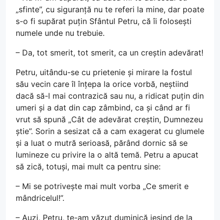
„sfinte”, cu siguranță nu te referi la mine, dar poate
s-o fi supărat puțin Sfântul Petru, că îi folosești
numele unde nu trebuie.
– Da, tot smerit, tot smerit, ca un creștin adevărat!
Petru, uitându-se cu prietenie și mirare la fostul
său vecin care îl înțepa la orice vorbă, neștiind
dacă să-l mai contrazică sau nu, a ridicat puțin din
umeri și a dat din cap zâmbind, ca și când ar fi
vrut să spună „Cât de adevărat creștin, Dumnezeu
știe”. Sorin a sesizat că a cam exagerat cu glumele
și a luat o mutră serioasă, părând dornic să se
lumineze cu privire la o altă temă. Petru a apucat
să zică, totuși, mai mult ca pentru sine:
– Mi se potrivește mai mult vorba „Ce smerit e
mândricelul!”.
– Auzi, Petru, te-am văzut duminică ieșind de la