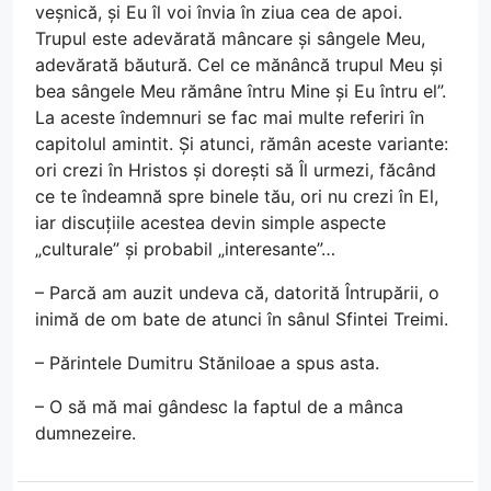
veșnică, și Eu îl voi învia în ziua cea de apoi.
Trupul este adevărată mâncare și sângele Meu,
adevărată băutură. Cel ce mănâncă trupul Meu și
bea sângele Meu rămâne întru Mine și Eu întru el”.
La aceste îndemnuri se fac mai multe referiri în
capitolul amintit. Și atunci, rămân aceste variante:
ori crezi în Hristos și dorești să Îl urmezi, făcând
ce te îndeamnă spre binele tău, ori nu crezi în El,
iar discuțiile acestea devin simple aspecte
„culturale” și probabil „interesante”…
– Parcă am auzit undeva că, datorită Întrupării, o
inimă de om bate de atunci în sânul Sfintei Treimi.
– Părintele Dumitru Stăniloae a spus asta.
– O să mă mai gândesc la faptul de a mânca
dumnezeire.