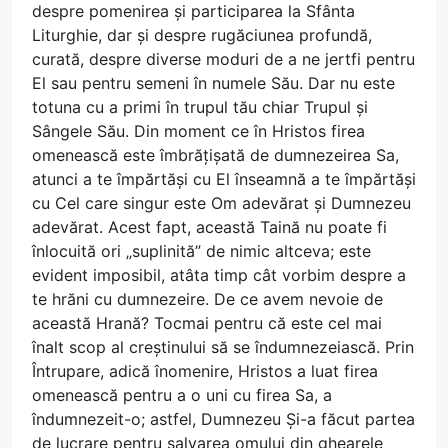
despre pomenirea și participarea la Sfânta
Liturghie, dar și despre rugăciunea profundă,
curată, despre diverse moduri de a ne jertfi pentru
El sau pentru semeni în numele Său. Dar nu este
totuna cu a primi în trupul tău chiar Trupul și
Sângele Său. Din moment ce în Hristos firea
omenească este îmbrățișată de dumnezeirea Sa,
atunci a te împărtăși cu El înseamnă a te împărtăși
cu Cel care singur este Om adevărat și Dumnezeu
adevărat. Acest fapt, această Taină nu poate fi
înlocuită ori „suplinită” de nimic altceva; este
evident imposibil, atâta timp cât vorbim despre a
te hrăni cu dumnezeire. De ce avem nevoie de
această Hrană? Tocmai pentru că este cel mai
înalt scop al creștinului să se îndumnezeiască. Prin
Întrupare, adică înomenire, Hristos a luat firea
omenească pentru a o uni cu firea Sa, a
îndumnezeit-o; astfel, Dumnezeu Și-a făcut partea
de lucrare pentru salvarea omului din ghearele