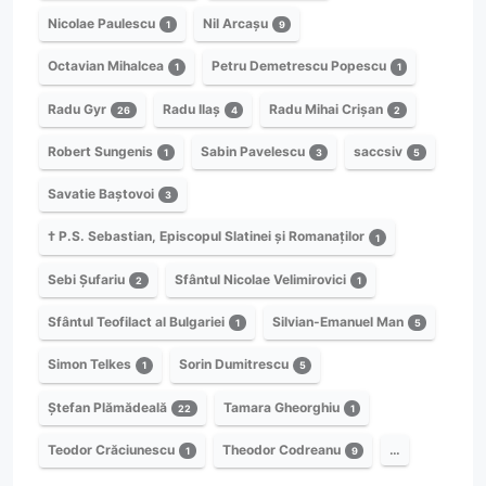
Nicolae Paulescu
Nil Arcașu
1
9
Octavian Mihalcea
Petru Demetrescu Popescu
1
1
Radu Gyr
Radu Ilaș
Radu Mihai Crișan
26
4
2
Robert Sungenis
Sabin Pavelescu
saccsiv
1
3
5
Savatie Baștovoi
3
† P.S. Sebastian, Episcopul Slatinei și Romanaților
1
Sebi Șufariu
Sfântul Nicolae Velimirovici
2
1
Sfântul Teofilact al Bulgariei
Silvian-Emanuel Man
1
5
Simon Telkes
Sorin Dumitrescu
1
5
Ștefan Plămădeală
Tamara Gheorghiu
22
1
Teodor Crăciunescu
Theodor Codreanu
…
1
9