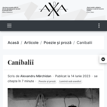
Acasă
Articole
Poezie și proză
Canibalii
Canibalii
Scris de
Alexandru Mărchidan
Publicat la 14 Iunie 2023
se
citește în 7 minute
Poezie și proză
Lumină sub asediu!