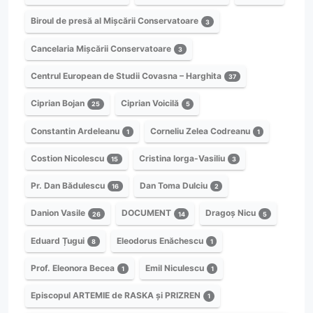
Biroul de presă al Mișcării Conservatoare
3
Cancelaria Mișcării Conservatoare
3
Centrul European de Studii Covasna – Harghita
37
Ciprian Bojan
Ciprian Voicilă
25
5
Constantin Ardeleanu
Corneliu Zelea Codreanu
1
1
Costion Nicolescu
Cristina Iorga-Vasiliu
15
3
Pr. Dan Bădulescu
Dan Toma Dulciu
16
2
Danion Vasile
DOCUMENT
Dragoș Nicu
26
14
5
Eduard Țugui
Eleodorus Enăchescu
8
1
Prof. Eleonora Becea
Emil Niculescu
1
1
Episcopul ARTEMIE de RASKA și PRIZREN
1