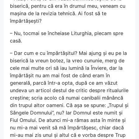
biserică, pentru că era în drumul meu, veneam cu
mașina de la revizia tehnică. Ai fost să te
împărtășești?
– Nu, tocmai se încheiase Liturghia, plecam spre
casă.
– Dar cum e cu împărtășitul? Mai ajung și eu pe la
biserică la vreun botez, la vreo cununie, merg de
cele mai multe ori să iau lumină la Înviere, dar la
împărtășit nu am mai fost de când eram în
generală, parcă într-a opta, după ce am văzut
undeva un articol destul de critic despre ritualurile
creștine; scria acolo că numai canibalii mănâncă
din trupul altor oameni. Că așa se spune: „Trupul și
Sângele Domnului”, nu? Iar Domnul este numit și
Fiul Omului. De atunci mi-a rămas asta în minte și
nu mi-a mai venit să mă împărtășesc, chiar dacă
mi-au mai zis unul și altul că e vorba despre Trup