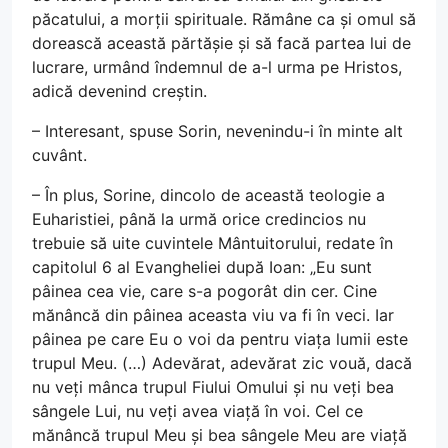
păcatului, a morții spirituale. Rămâne ca și omul să
dorească această părtășie și să facă partea lui de
lucrare, urmând îndemnul de a-l urma pe Hristos,
adică devenind creștin.
– Interesant, spuse Sorin, nevenindu-i în minte alt
cuvânt.
– În plus, Sorine, dincolo de această teologie a
Euharistiei, până la urmă orice credincios nu
trebuie să uite cuvintele Mântuitorului, redate în
capitolul 6 al Evangheliei după Ioan: „Eu sunt
pâinea cea vie, care s-a pogorât din cer. Cine
mănâncă din pâinea aceasta viu va fi în veci. Iar
pâinea pe care Eu o voi da pentru viața lumii este
trupul Meu. (…) Adevărat, adevărat zic vouă, dacă
nu veți mânca trupul Fiului Omului și nu veți bea
sângele Lui, nu veți avea viață în voi. Cel ce
mănâncă trupul Meu și bea sângele Meu are viață