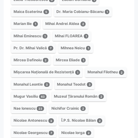
Maica Ecaterina
Dr. Maria Cobianu-Băcanu
5
1
Marian Ilie
Mihai Andrei Aldea
1
2
Mihai Eminescu
Mihai FLOAREA
1
1
Pr. Dr. Mihai Valică
Mihnea Neicu
7
1
Mircea Dafinoiu
Mircea Eliade
2
1
Mișcarea Națională de Rezistență
Monahul Filotheu
1
2
Monahul Leontie
Monahul Teodot
3
3
Mugur Vasiliu
Muzeul Țăranului Român
63
2
Nae Ionescu
Nichifor Crainic
23
2
Nicolae Antonescu
Î.P.S. Nicolae Bălan
3
2
Nicolae Georgescu
Nicolae Iorga
7
2