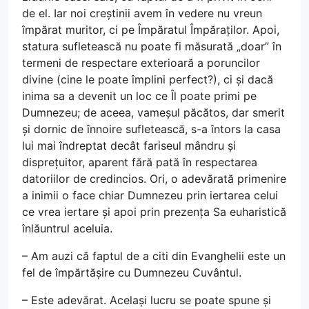
de el. Iar noi creștinii avem în vedere nu vreun
împărat muritor, ci pe Împăratul Împăraților. Apoi,
statura sufletească nu poate fi măsurată „doar” în
termeni de respectare exterioară a poruncilor
divine (cine le poate împlini perfect?), ci și dacă
inima sa a devenit un loc ce Îl poate primi pe
Dumnezeu; de aceea, vameșul păcătos, dar smerit
și dornic de înnoire sufletească, s-a întors la casa
lui mai îndreptat decât fariseul mândru și
disprețuitor, aparent fără pată în respectarea
datoriilor de credincios. Ori, o adevărată primenire
a inimii o face chiar Dumnezeu prin iertarea celui
ce vrea iertare și apoi prin prezența Sa euharistică
înlăuntrul aceluia.
– Am auzi că faptul de a citi din Evanghelii este un
fel de împărtășire cu Dumnezeu Cuvântul.
– Este adevărat. Același lucru se poate spune și