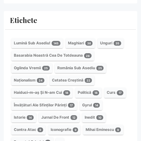
Etichete
Lumină Sub Asediu!
Maghiari
Unguri
145
38
35
Basarabia Noastră Cea De Totdeauna
28
Oglinda Vremii
România Sub Asediu
25
25
Naționalism
Cetatea Creștină
24
22
Haiduci–m–aș Și N–am Cui
Politică
Curs
18
18
17
Învățături Ale Sfinților Părinți
Gyrul
17
14
Istorie
Jurnal De Front
Inedit
14
12
10
Contra Atac
Iconografie
Mihai Eminescu
9
9
9