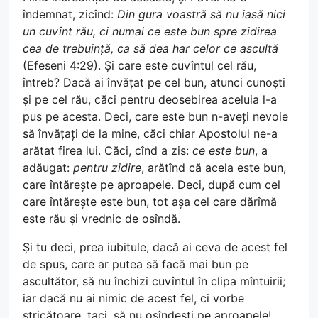
îndemnat, zicînd:
Din gura voastră să nu iasă nici
un cuvînt rău, ci numai ce este bun spre zidirea
cea de trebuință, ca să dea har celor ce ascultă
(Efeseni 4:29). Și care este cuvîntul cel rău,
întreb? Dacă ai învățat pe cel bun, atunci cunoști
și pe cel rău, căci pentru deosebirea aceluia l-a
pus pe acesta. Deci, care este bun n-aveți nevoie
să învățați de la mine, căci chiar Apostolul ne-a
arătat firea lui. Căci, cînd a zis:
ce este bun
, a
adăugat:
pentru zidire
, arătînd că acela este bun,
care întărește pe aproapele. Deci, după cum cel
care întărește este bun, tot așa cel care dărîmă
este rău și vrednic de osîndă.
Și tu deci, prea iubitule, dacă ai ceva de acest fel
de spus, care ar putea să facă mai bun pe
ascultător, să nu închizi cuvîntul în clipa mîntuirii;
iar dacă nu ai nimic de acest fel, ci vorbe
stricătoare, taci, să nu osîndești pe aproapele!