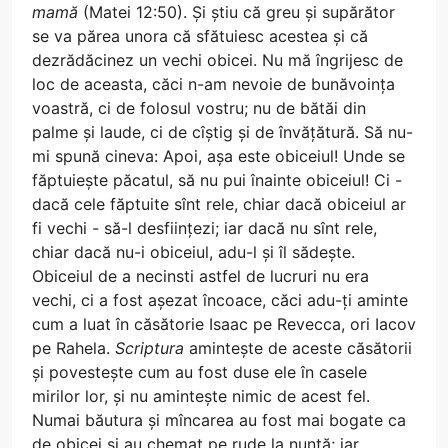
mamă
(Matei 12:50). Și știu că greu și supărător
se va părea unora că sfătuiesc acestea și că
dezrădăcinez un vechi obicei. Nu mă îngrijesc de
loc de aceasta, căci n-am nevoie de bunăvoința
voastră, ci de folosul vostru; nu de bătăi din
palme și laude, ci de cîștig și de învățătură. Să nu-
mi spună cineva: Apoi, așa este obiceiul! Unde se
făptuiește păcatul, să nu pui înainte obiceiul! Ci -
dacă cele făptuite sînt rele, chiar dacă obiceiul ar
fi vechi - să-l desființezi; iar dacă nu sînt rele,
chiar dacă nu-i obiceiul, adu-l și îl sădește.
Obiceiul de a necinsti astfel de lucruri nu era
vechi, ci a fost așezat încoace, căci adu-ți aminte
cum a luat în căsătorie Isaac pe Revecca, ori Iacov
pe Rahela.
Scriptura
amintește de aceste căsătorii
și povestește cum au fost duse ele în casele
mirilor lor, și nu amintește nimic de acest fel.
Numai băutura și mîncarea au fost mai bogate ca
de obicei și au chemat pe rude la nuntă; iar