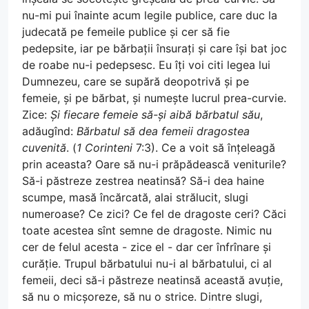
nu-mi pui înainte acum legile publice, care duc la
judecată pe femeile publice și cer să fie
pedepsite, iar pe bărbații însurați și care își bat joc
de roabe nu-i pedepsesc. Eu îți voi citi legea lui
Dumnezeu, care se supără deopotrivă și pe
femeie, și pe bărbat, și numește lucrul prea-curvie.
Zice:
Și fiecare femeie să-și aibă bărbatul său
,
adăugînd:
Bărbatul să dea femeii dragostea
cuvenită
. (
1 Corinteni
7:3). Ce a voit să înțeleagă
prin aceasta? Oare să nu-i prăpădească veniturile?
Să-i păstreze zestrea neatinsă? Să-i dea haine
scumpe, masă încărcată, alai strălucit, slugi
numeroase? Ce zici? Ce fel de dragoste ceri? Căci
toate acestea sînt semne de dragoste. Nimic nu
cer de felul acesta - zice el - dar cer înfrînare și
curăție. Trupul bărbatului nu-i al bărbatului, ci al
femeii, deci să-i păstreze neatinsă această avuție,
să nu o micșoreze, să nu o strice. Dintre slugi,