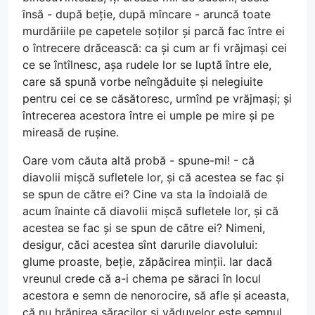
însă - după beție, după mîncare - aruncă toate
murdăriile pe capetele soților și parcă fac între ei
o întrecere drăcească: ca și cum ar fi vrăjmași cei
ce se întîlnesc, așa rudele lor se luptă între ele,
care să spună vorbe neîngăduite și nelegiuite
pentru cei ce se căsătoresc, urmînd pe vrăjmași; și
întrecerea acestora între ei umple pe mire și pe
mireasă de rușine.
Oare vom căuta altă probă - spune-mi! - că
diavolii mișcă sufletele lor, și că acestea se fac și
se spun de către ei? Cine va sta la îndoială de
acum înainte că diavolii mișcă sufletele lor, și că
acestea se fac și se spun de către ei? Nimeni,
desigur, căci acestea sînt darurile diavolului:
glume proaste, beție, zăpăcirea minții. Iar dacă
vreunul crede că a-i chema pe săraci în locul
acestora e semn de nenorocire, să afle și aceasta,
că nu hrănirea săracilor și văduvelor este semnul