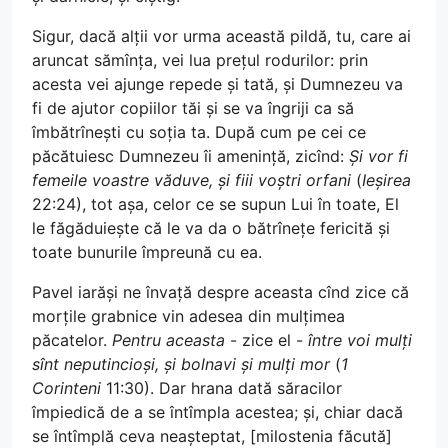
Sigur, dacă alții vor urma această pildă, tu, care ai
aruncat sămînța, vei lua prețul rodurilor: prin
acesta vei ajunge repede și tată, și Dumnezeu va
fi de ajutor copiilor tăi și se va îngriji ca să
îmbătrînești cu soția ta. După cum pe cei ce
păcătuiesc Dumnezeu îi amenință, zicînd:
Și vor fi
femeile voastre văduve, și fiii voștri orfani
(
Ieșirea
22:24), tot așa, celor ce se supun Lui în toate, El
le făgăduiește că le va da o bătrînețe fericită și
toate bunurile împreună cu ea.
Pavel iarăși ne învață despre aceasta cînd zice că
morțile grabnice vin adesea din mulțimea
păcatelor.
Pentru aceasta
- zice el -
între voi mulți
sînt neputincioși, și bolnavi și mulți mor
(
1
Corinteni
11:30). Dar hrana dată săracilor
împiedică de a se întîmpla acestea; și, chiar dacă
se întîmplă ceva neașteptat, [milostenia făcută]