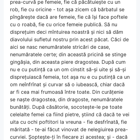
prea-curvă pe femeie, fie că păcătuiește cu un
rob, fie cu oricine - tot așa zicem că bărbatul se
pîngărește dacă are femeie, fie că își face poftele
cu o roabă, fie cu orice femeie publică. Să nu
disprețuim deci mîntuirea noastră și nici să dăm
diavolului sufletul nostru prin acest păcat. Căci de
aici se nasc nenumăratele stricări de case,
nenumăratele certe; din această pricină se stinge
gingășia, din aceasta piere dragostea. După cum
nu e cu putință ca un om cinstit să-și uite și să-și
disprețuiască femeia, tot așa nu e cu putință ca un
om neînfrînat și curvar să o iubească, chiar dacă
ar fi cea mai frumoasă între toate. Din curățenie
se naște dragostea, din dragoste, nenumăratele
bunătăți. După căsătorie, socotește-le pe toate
celelalte femei ca fiind pietre, știind că dacă te vei
uita cu ochi poftitori la vreuna - fie desfrînată, fie
măritată - te-ai făcut vinovat de nelegiuirea prea-
curviei. Șoptește-ți în fiecare zi acestea; și - dacă