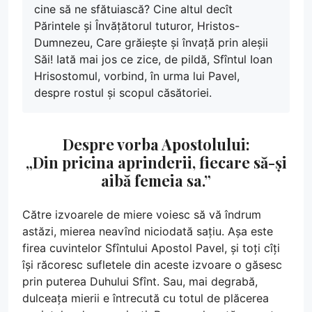
cine să ne sfătuiască? Cine altul decît
Părintele și Învățătorul tuturor, Hristos-
Dumnezeu, Care grăiește și învață prin aleșii
Săi! Iată mai jos ce zice, de pildă, Sfîntul Ioan
Hrisostomul, vorbind, în urma lui Pavel,
despre rostul și scopul căsătoriei.
Despre vorba Apostolului:
„Din pricina aprinderii, fiecare să-și
aibă femeia sa.”
Către izvoarele de miere voiesc să vă îndrum
astăzi, mierea neavînd niciodată sațiu. Așa este
firea cuvintelor Sfîntului Apostol Pavel, și toți cîți
își răcoresc sufletele din aceste izvoare o găsesc
prin puterea Duhului Sfînt. Sau, mai degrabă,
dulceața mierii e întrecută cu totul de plăcerea