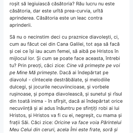
roșit să legiuiască căsătoria? Rău lucru nu este
căsătoria, dar este urîtă prea-curvia, urîtă
aprinderea. Căsătoria este un leac contra
aprinderii.
Să nu o necinstim deci cu praznice diavolești, ci,
cum au făcut cei din Cana Galilei, tot așa să facă
și cei ce își iau acum femei, să aibă pe Hristos în
mijlocul lor. Și cum se poate face aceasta, întrebi
tu? Prin preoți, căci zice:
Cine vă primește pe voi
pe Mine Mă primește
. Dacă ai îndepărtat pe
diavolul - cîntecele destrăbălate, și melodiile
dulcegi, și jocurile necuviincioase, și vorbele
rușinoase, și pompa diavolească, și sunetul și rîsul
din toată inima - în sfîrșit, dacă ai îndepărtat orice
necuviință și ai adus înăuntru pe sfințiți robi ai lui
Hristos, și Hristos va fi cu ei, negreșit, cu mama și
frații Săi. Căci zice:
Oricine va face voia Părintelui
Meu Celui din ceruri, acela Îmi este frate, soră și