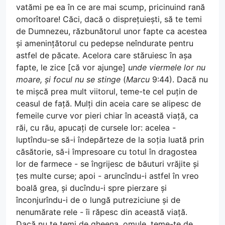
vatămi pe ea în ce are mai scump, pricinuind rană
omorîtoare! Căci, dacă o disprețuiești, să te temi
de Dumnezeu, răzbunătorul unor fapte ca acestea
și amenințătorul cu pedepse neîndurate pentru
astfel de păcate. Acelora care stăruiesc în așa
fapte, le zice [că vor ajunge]
unde viermele lor nu
moare, și focul nu se stinge
(
Marcu
9:44). Dacă nu
te mișcă prea mult viitorul, teme-te cel puțin de
ceasul de față. Mulți din aceia care se alipesc de
femeile curve vor pieri chiar în această viață, ca
răi, cu rău, apucați de cursele lor: acelea -
luptîndu-se să-i îndepărteze de la soția luată prin
căsătorie, să-i împresoare cu totul în dragostea
lor de farmece - se îngrijesc de băuturi vrăjite și
țes multe curse; apoi - aruncîndu-i astfel în vreo
boală grea, și ducîndu-i spre pierzare și
înconjurîndu-i de o lungă putreziciune și de
nenumărate rele - îi răpesc din această viață.
Dacă nu te temi de gheena, omule, teme-te de