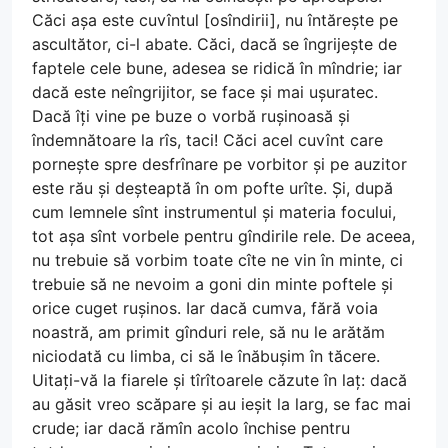
Căci așa este cuvîntul [osîndirii], nu întărește pe
ascultător, ci-l abate. Căci, dacă se îngrijește de
faptele cele bune, adesea se ridică în mîndrie; iar
dacă este neîngrijitor, se face și mai ușuratec.
Dacă îți vine pe buze o vorbă rușinoasă și
îndemnătoare la rîs, taci! Căci acel cuvînt care
pornește spre desfrînare pe vorbitor și pe auzitor
este rău și deșteaptă în om pofte urîte. Și, după
cum lemnele sînt instrumentul și materia focului,
tot așa sînt vorbele pentru gîndirile rele. De aceea,
nu trebuie să vorbim toate cîte ne vin în minte, ci
trebuie să ne nevoim a goni din minte poftele și
orice cuget rușinos. Iar dacă cumva, fără voia
noastră, am primit gînduri rele, să nu le arătăm
niciodată cu limba, ci să le înăbușim în tăcere.
Uitați-vă la fiarele și tîrîtoarele căzute în laț: dacă
au găsit vreo scăpare și au ieșit la larg, se fac mai
crude; iar dacă rămîn acolo închise pentru