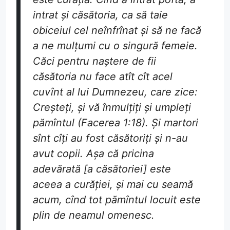
intrat și căsătoria, ca să taie
obiceiul cel neînfrînat și să ne facă
a ne mulțumi cu o singură femeie.
Căci pentru naștere de fii
căsătoria nu face atît cît acel
cuvînt al lui Dumnezeu, care zice:
Creșteți, și vă înmulțiți și umpleți
pămîntul (
Facerea
1:18). Și martori
sînt cîți au fost căsătoriți și n-au
avut copii. Așa că pricina
adevărată [a căsătoriei] este
aceea a curăției, și mai cu seamă
acum, cînd tot pămîntul locuit este
plin de neamul omenesc.