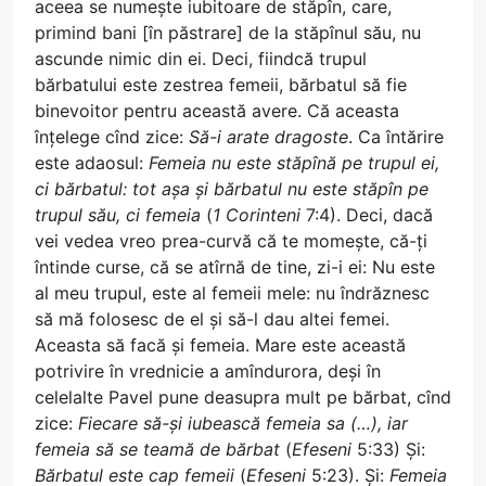
aceea se numește iubitoare de stăpîn, care,
primind bani [în păstrare] de la stăpînul său, nu
ascunde nimic din ei. Deci, fiindcă trupul
bărbatului este zestrea femeii, bărbatul să fie
binevoitor pentru această avere. Că aceasta
înțelege cînd zice:
Să-i arate dragoste
. Ca întărire
este adaosul:
Femeia nu este stăpînă pe trupul ei,
ci bărbatul: tot așa și bărbatul nu este stăpîn pe
trupul său, ci femeia
(
1 Corinteni
7:4). Deci, dacă
vei vedea vreo prea-curvă că te momește, că-ți
întinde curse, că se atîrnă de tine, zi-i ei: Nu este
al meu trupul, este al femeii mele: nu îndrăznesc
să mă folosesc de el și să-l dau altei femei.
Aceasta să facă și femeia. Mare este această
potrivire în vrednicie a amîndurora, deși în
celelalte Pavel pune deasupra mult pe bărbat, cînd
zice:
Fiecare să-și iubească femeia sa (…), iar
femeia să se teamă de bărbat
(
Efeseni
5:33) Și:
Bărbatul este cap femeii
(
Efeseni
5:23). Și:
Femeia