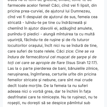
farmecele acelor femei! Căci, cînd vei fi lipsit, din
pricina prea-curviei, de ajutorul lui Dumnezeu,
cînd vei fi despuiat de ajutorul de sus, femeia cea
stricată - luîndu-te pe tine cu îndrăzneală și
chemînd în ajutor diavolii ei, adăugînd amulete,
punîndu-ți piedici - alungă mîntuirea ta cu multă
ușurință, făcîndu-te de rușine și de rîs tuturor
locuitorilor orașului, încît nici nu se îndură de tine,
care suferi de toate relele. Căci zice:
Cine se va
îndura de fermecătorul cel mușcat de șarpe și de
toți cei care se apropie de fiare
(Iisus Sirah 12:17).
Las la o parte pierderea de bani, bănuielile zilnice,
nerușinarea, îngîmfarea, certurile urîte din pricina
femeilor stricate și nebune, care sînt mai crude
decît toate morțile. De la femeia ta nu suferi
adesea nici o vorbă grea, dar te închini în fața
desfrînatei care te nimicește. Nu te rușinezi, nu te
roșești, nu dorești să se despice pămîntul sub