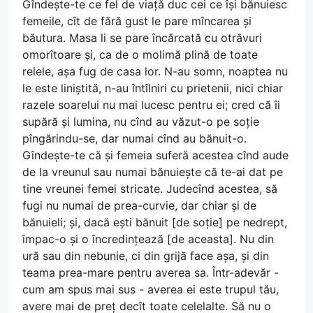
Gîndește-te ce fel de viață duc cei ce își bănuiesc
femeile, cît de fără gust le pare mîncarea și
băutura. Masa li se pare încărcată cu otrăvuri
omorîtoare și, ca de o molimă plină de toate
relele, așa fug de casa lor. N-au somn, noaptea nu
le este liniștită, n-au întîlniri cu prietenii, nici chiar
razele soarelui nu mai lucesc pentru ei; cred că îi
supără și lumina, nu cînd au văzut-o pe soție
pîngărindu-se, dar numai cînd au bănuit-o.
Gîndește-te că și femeia suferă acestea cînd aude
de la vreunul sau numai bănuiește că te-ai dat pe
tine vreunei femei stricate. Judecînd acestea, să
fugi nu numai de prea-curvie, dar chiar și de
bănuieli; și, dacă ești bănuit [de soție] pe nedrept,
împac-o și o încredințează [de aceasta]. Nu din
ură sau din nebunie, ci din grijă face așa, și din
teama prea-mare pentru averea sa. Într-adevăr -
cum am spus mai sus - averea ei este trupul tău,
avere mai de preț decît toate celelalte. Să nu o