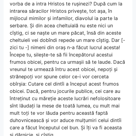
vorba de a intra Hristos te rușinezi? După cum la
intrarea săracilor Hristos privește, tot așa, în
mijlocul mimilor și infamilor, diavolul ia parte la
serbare. Și din acea cheltuială nu este nici un
cîștig, ci se naște un mare păcat, însă din aceste
cheltuieli vei dobîndi repede un mare cîștig. Dar [-
zici tu -] nimeni din oraș n-a făcut lucrul acesta!
Începe tu, silește-te să fii începătorul acestui
frumos obicei, pentru ca urmașii să te laude. Dacă
vreunul te urmează întru acest obicei, nepoți și
strănepoți vor spune celor ce-i vor cerceta
obîrșia: Cutare cel dintîi a început acest frumos
obicei. Dacă, pentru jocurile publice, cei care au
întreținut cu măreție aceste lucrări nefolositoare
sînt lăudați la mese de toată lumea, cu mult mai
mult toți te vor lăuda pentru această faptă
duhovnicească și vor aduce mulțumiri celui dintîi
care a făcut începutul cel bun. Și îți va fi aceasta
și dărnicie, și cîștig.