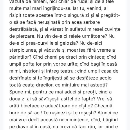
văzută de nimeni, nici chiar de rude; și de altele
multe mai mari îngrijindu-se. Iar tu, venind, ai
risipit toate acestea într-o singură zi și ai pregătit-
o să se facă nerușinată prin acea serbare
destrăbălată, și ai vărsat în sufletul miresei cuvinte
de pierzare. Nu vin de-aici relele următoare? Nu
de-aici prea-curviile și gelozia? Nu de-aici
sterpiciunea, și văduvia și moartea fără vreme a
părinților? Cînd chemi pe draci prin cîntece; cînd
umpli pofta lor prin vorbe urîte; cînd bagi în casă
mimi, histrioni și întreg teatrul; cînd umpli casa de
desfrînate și te îngrijești să se desfăteze acolo
toată ceata dracilor, ce mîntuire mai aștepți?
Spune-mi, pentru ce mai aduci și preoți, cînd a
doua zi ai să săvîrșești astfel de fapte? Vrei să
arăți binefacere aducătoare de cîștig? Cheamă
hore de săraci! Te rușinezi și te roșești? Atunci ce
mai vrei decît această necumințenie, cînd, băgînd
pe diavolul în casă, nu crezi că faci rău, iar cînd e