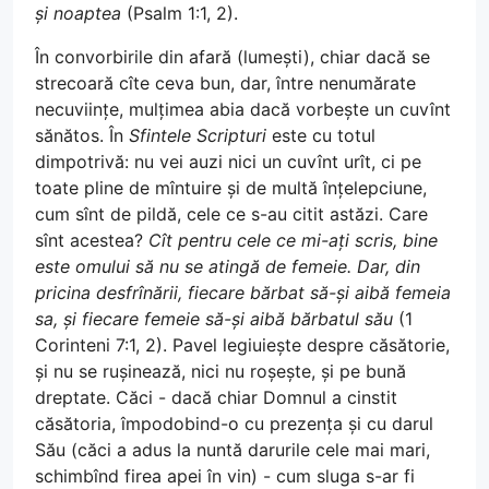
și noaptea
(Psalm 1:1, 2).
În convorbirile din afară (lumești), chiar dacă se
strecoară cîte ceva bun, dar, între nenumărate
necuviințe, mulțimea abia dacă vorbește un cuvînt
sănătos. În
Sfintele Scripturi
este cu totul
dimpotrivă: nu vei auzi nici un cuvînt urît, ci pe
toate pline de mîntuire și de multă înțelepciune,
cum sînt de pildă, cele ce s-au citit astăzi. Care
sînt acestea?
Cît pentru cele ce mi-ați scris, bine
este omului să nu se atingă de femeie. Dar, din
pricina desfrînării, fiecare bărbat să-și aibă femeia
sa, și fiecare femeie să-și aibă bărbatul său
(1
Corinteni 7:1, 2). Pavel legiuiește despre căsătorie,
și nu se rușinează, nici nu roșește, și pe bună
dreptate. Căci - dacă chiar Domnul a cinstit
căsătoria, împodobind-o cu prezența și cu darul
Său (căci a adus la nuntă darurile cele mai mari,
schimbînd firea apei în vin) - cum sluga s-ar fi