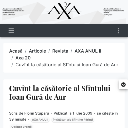
Acasă
Articole
Revista
AXA ANUL II
Axa 20
Cuvînt la căsătorie al Sfîntului Ioan Gură de Aur
Cuvînt la căsătorie al Sfîntului
Ioan Gură de Aur
Scris de
Florin Stuparu
Publicat la 1 Iulie 2009
se citește în
39 minute
AXA ANUL II
Învățături ale Sfinților Părinți
Oglinda vremii