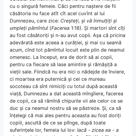
cu o singură femeie. Căci pentru naștere de fii
căsătoria nu face atît cît acel cuvînt al lui
Dumnezeu, care zice:
Creșteți, și vă înmulțiți și
umpleți pămîntul
(
Facerea
1:18). Și martori sînt cîți
au fost căsătoriți și n-au avut copii. Așa că pricina
adevărată este aceea a curăției, și mai cu seamă
acum, cînd tot pămîntul locuit este plin de neamul
omenesc. La început, era de dorit să ai copii,
pentru ca fiecare să lase amintire și rămășiță a
vieții sale. Fiindcă nu era nici o nădejde de înviere,
ci moartea era puternică și cei ce mureau
socoteau că sînt nimiciți cu totul după această
viață, Dumnezeu a dat această mîngîiere, facerea
de copii, ca să rămînă chipurile vii ale celor ce se
duc și ca neamul nostru să se păstreze. Și, ca să
înțelegi că mai ales pentru aceasta au fost doriți
copiii, ascultă de ce se plînge, după toate
suferințele lor, femeia lui Iov:
Iacă - zicea ea - a