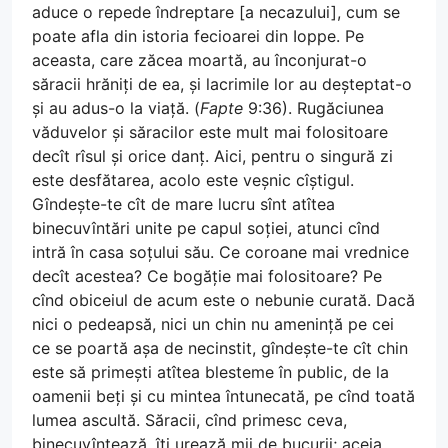
aduce o repede îndreptare [a necazului], cum se
poate afla din istoria fecioarei din Ioppe. Pe
aceasta, care zăcea moartă, au înconjurat-o
săracii hrăniți de ea, și lacrimile lor au deșteptat-o
și au adus-o la viață. (
Fapte
9:36). Rugăciunea
văduvelor și săracilor este mult mai folositoare
decît rîsul și orice danț. Aici, pentru o singură zi
este desfătarea, acolo este veșnic cîștigul.
Gîndește-te cît de mare lucru sînt atîtea
binecuvîntări unite pe capul soției, atunci cînd
intră în casa soțului său. Ce coroane mai vrednice
decît acestea? Ce bogăție mai folositoare? Pe
cînd obiceiul de acum este o nebunie curată. Dacă
nici o pedeapsă, nici un chin nu amenință pe cei
ce se poartă așa de necinstit, gîndește-te cît chin
este să primești atîtea blesteme în public, de la
oamenii beți și cu mintea întunecată, pe cînd toată
lumea ascultă. Săracii, cînd primesc ceva,
binecuvîntează, îți urează mii de bucurii; aceia