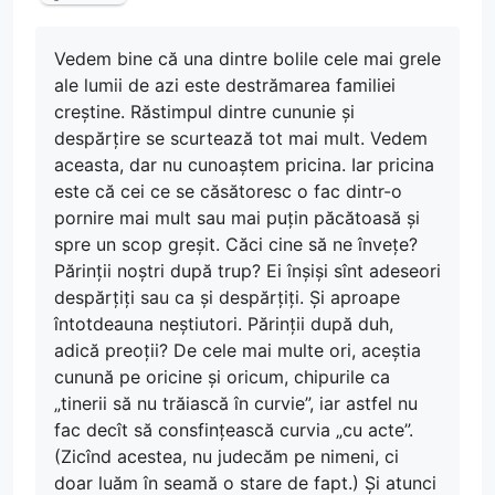
Vedem bine că una dintre bolile cele mai grele
ale lumii de azi este destrămarea familiei
creștine. Răstimpul dintre cununie și
despărțire se scurtează tot mai mult. Vedem
aceasta, dar nu cunoaștem pricina. Iar pricina
este că cei ce se căsătoresc o fac dintr-o
pornire mai mult sau mai puțin păcătoasă și
spre un scop greșit. Căci cine să ne învețe?
Părinții noștri după trup? Ei înșiși sînt adeseori
despărțiți sau ca și despărțiți. Și aproape
întotdeauna neștiutori. Părinții după duh,
adică preoții? De cele mai multe ori, aceștia
cunună pe oricine și oricum, chipurile ca
„tinerii să nu trăiască în curvie”, iar astfel nu
fac decît să consfințească curvia „cu acte”.
(Zicînd acestea, nu judecăm pe nimeni, ci
doar luăm în seamă o stare de fapt.) Și atunci