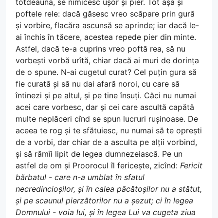
totdeauna, se nimicesc ușor și pier. Tot așa și
poftele rele: dacă găsesc vreo scăpare prin gură
și vorbire, flacăra ascunsă se aprinde; iar dacă le-
ai închis în tăcere, acestea repede pier din minte.
Astfel, dacă te-a cuprins vreo poftă rea, să nu
vorbești vorbă urîtă, chiar dacă ai muri de dorința
de o spune. N-ai cugetul curat? Cel puțin gura să
fie curată și să nu dai afară noroi, cu care să
întinezi și pe altul, și pe tine însuți. Căci nu numai
acei care vorbesc, dar și cei care ascultă capătă
multe neplăceri cînd se spun lucruri rușinoase. De
aceea te rog și te sfătuiesc, nu numai să te oprești
de a vorbi, dar chiar de a asculta pe alții vorbind,
și să rămîi lipit de legea dumnezeiască. Pe un
astfel de om și Proorocul îl fericește, zicînd:
Fericit
bărbatul - care n-a umblat în sfatul
necredincioșilor, și în calea păcătoșilor nu a stătut,
și pe scaunul pierzătorilor nu a șezut; ci în legea
Domnului - voia lui, și în legea Lui va cugeta ziua