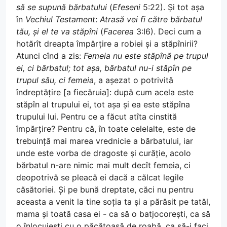
să se supună bărbatului
(
Efeseni
5:22). Și tot așa
în
Vechiul Testament
:
Atrasă vei fi către bărbatul
tău, și el te va stăpîni
(
Facerea
3:I6). Deci cum a
hotărît dreapta împărțire a robiei și a stăpînirii?
Atunci cînd a zis:
Femeia nu este stăpînă pe trupul
ei, ci bărbatul; tot așa, bărbatul nu-i stăpîn pe
trupul său, ci femeia
, a așezat o potrivită
îndreptățire [a fiecăruia]: după cum acela este
stăpîn al trupului ei, tot așa și ea este stăpîna
trupului lui. Pentru ce a făcut atîta cinstită
împărțire? Pentru că, în toate celelalte, este de
trebuință mai marea vrednicie a bărbatului, iar
unde este vorba de dragoste și curăție, acolo
bărbatul n-are nimic mai mult decît femeia, ci
deopotrivă se pleacă ei dacă a călcat legile
căsătoriei. Și pe bună dreptate, căci nu pentru
aceasta a venit la tine soția ta și a părăsit pe tatăl,
mama și toată casa ei - ca să o batjocorești, ca să
o înlocuiești cu o păcătoasă de roabă, ca să-i faci