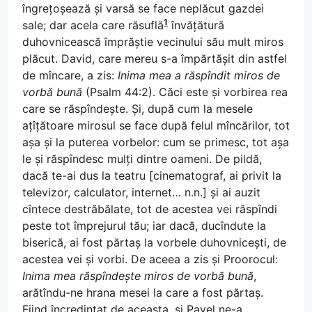
îngrețoșează și varsă se face neplăcut gazdei
1
sale; dar acela care răsuflă
învățătură
duhovnicească împrăștie vecinului său mult miros
plăcut. David, care mereu s-a împărtășit din astfel
de mîncare, a zis:
Inima mea a răspîndit miros de
vorbă bună
(Psalm 44:2). Căci este și vorbirea rea
care se răspîndește. Și, după cum la mesele
ațîțătoare mirosul se face după felul mîncărilor, tot
așa și la puterea vorbelor: cum se primesc, tot așa
le și răspîndesc mulți dintre oameni. De pildă,
dacă te-ai dus la teatru [cinematograf, ai privit la
televizor, calculator, internet… n.n.] și ai auzit
cîntece destrăbălate, tot de acestea vei răspîndi
peste tot împrejurul tău; iar dacă, ducîndute la
biserică, ai fost părtaș la vorbele duhovnicești, de
acestea vei și vorbi. De aceea a zis și Proorocul:
Inima mea răspîndește miros de vorbă bună
,
arătîndu-ne hrana mesei la care a fost părtaș.
Fiind încredințat de aceasta, și Pavel ne-a