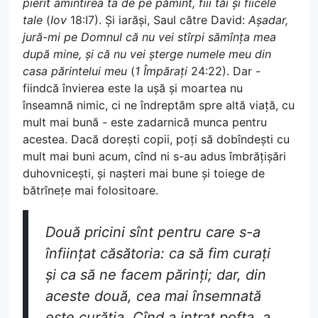
pierit amintirea ta de pe pămînt, fiii tăi și fiicele
tale
(
Iov
18:I7). Și iarăși, Saul către David:
Așadar,
jură-mi pe Domnul că nu vei stîrpi sămînța mea
după mine, și că nu vei șterge numele meu din
casa părintelui meu
(
1 Împărați
24:22). Dar -
fiindcă învierea este la ușă și moartea nu
înseamnă nimic, ci ne îndreptăm spre altă viață, cu
mult mai bună - este zadarnică munca pentru
acestea. Dacă dorești copii, poți să dobîndești cu
mult mai buni acum, cînd ni s-au adus îmbrățișări
duhovnicești, și nașteri mai bune și toiege de
bătrînețe mai folositoare.
Două pricini sînt pentru care s-a
înființat căsătoria: ca să fim curați
și ca să ne facem părinți; dar, din
aceste două, cea mai însemnată
este curăția. Cînd a intrat pofta, a