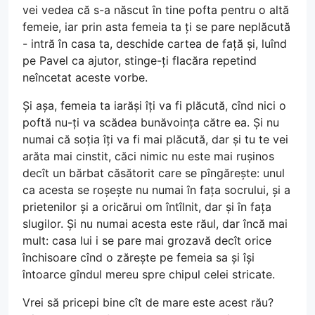
vei vedea că s-a născut în tine pofta pentru o altă
femeie, iar prin asta femeia ta ți se pare neplăcută
- intră în casa ta, deschide cartea de față și, luînd
pe Pavel ca ajutor, stinge-ți flacăra repetind
neîncetat aceste vorbe.
Și așa, femeia ta iarăși îți va fi plăcută, cînd nici o
poftă nu-ți va scădea bunăvoința către ea. Și nu
numai că soția îți va fi mai plăcută, dar și tu te vei
arăta mai cinstit, căci nimic nu este mai rușinos
decît un bărbat căsătorit care se pîngărește: unul
ca acesta se roșește nu numai în fața socrului, și a
prietenilor și a oricărui om întîlnit, dar și în fața
slugilor. Și nu numai acesta este răul, dar încă mai
mult: casa lui i se pare mai grozavă decît orice
închisoare cînd o zărește pe femeia sa și își
întoarce gîndul mereu spre chipul celei stricate.
Vrei să pricepi bine cît de mare este acest rău?