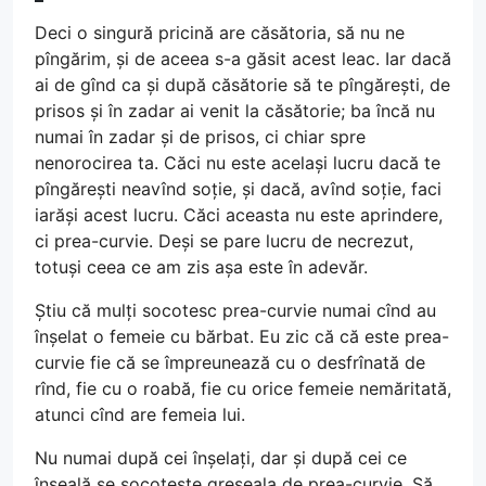
Deci o singură pricină are căsătoria, să nu ne
pîngărim, și de aceea s-a găsit acest leac. Iar dacă
ai de gînd ca și după căsătorie să te pîngărești, de
prisos și în zadar ai venit la căsătorie; ba încă nu
numai în zadar și de prisos, ci chiar spre
nenorocirea ta. Căci nu este același lucru dacă te
pîngărești neavînd soție, și dacă, avînd soție, faci
iarăși acest lucru. Căci aceasta nu este aprindere,
ci prea-curvie. Deși se pare lucru de necrezut,
totuși ceea ce am zis așa este în adevăr.
Știu că mulți socotesc prea-curvie numai cînd au
înșelat o femeie cu bărbat. Eu zic că că este prea-
curvie fie că se împreunează cu o desfrînată de
rînd, fie cu o roabă, fie cu orice femeie nemăritată,
atunci cînd are femeia lui.
Nu numai după cei înșelați, dar și după cei ce
înșeală se socotește greșeala de prea-curvie. Să