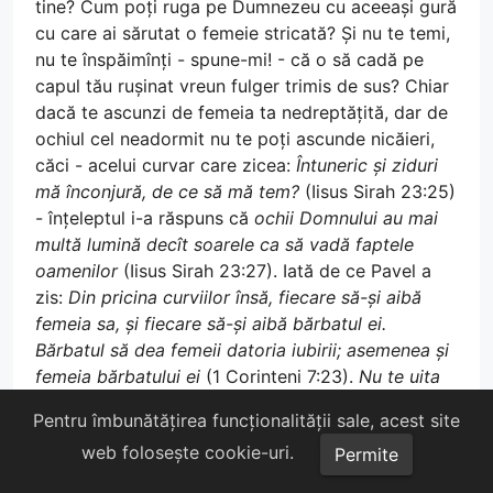
tine? Cum poți ruga pe Dumnezeu cu aceeași gură
cu care ai sărutat o femeie stricată? Și nu te temi,
nu te înspăimînți - spune-mi! - că o să cadă pe
capul tău rușinat vreun fulger trimis de sus? Chiar
dacă te ascunzi de femeia ta nedreptățită, dar de
ochiul cel neadormit nu te poți ascunde nicăieri,
căci - acelui curvar care zicea:
Întuneric și ziduri
mă înconjură, de ce să mă tem?
(Iisus Sirah 23:25)
- înțeleptul i-a răspuns că
ochii Domnului au mai
multă lumină decît soarele ca să vadă faptele
oamenilor
(Iisus Sirah 23:27). Iată de ce Pavel a
zis:
Din pricina curviilor însă, fiecare să-și aibă
femeia sa, și fiecare să-și aibă bărbatul ei.
Bărbatul să dea femeii datoria iubirii; asemenea și
femeia bărbatului ei
(1 Corinteni 7:23).
Nu te uita
la femeia lingușitoare, că miere pică din buzele
Pentru îmbunătățirea funcționalității sale, acest site
femeii stricate, care pînă la o vreme îndulcește
web folosește cookie-uri.
Permite
gîtlejul tău. Iar mai pe urmă, mai amară decît
fierea o vei afla și mai ascuțită decît sabia cea de