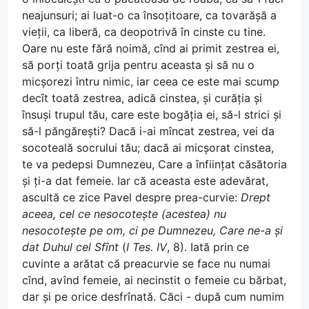
neajunsuri; ai luat-o ca însoțitoare, ca tovarășă a
vieții, ca liberă, ca deopotrivă în cinste cu tine.
Oare nu este fără noimă, cînd ai primit zestrea ei,
să porți toată grija pentru aceasta și să nu o
micșorezi întru nimic, iar ceea ce este mai scump
decît toată zestrea, adică cinstea, și curăția și
însuși trupul tău, care este bogăția ei, să-l strici și
să-l păngărești? Dacă i-ai mîncat zestrea, vei da
socoteală socrului tău; dacă ai micșorat cinstea,
te va pedepsi Dumnezeu, Care a înființat căsătoria
și ți-a dat femeie. Iar că aceasta este adevărat,
ascultă ce zice Pavel despre prea-curvie:
Drept
aceea, cel ce nesocotește (acestea) nu
nesocotește pe om, ci pe Dumnezeu, Care ne-a și
dat Duhul cel Sfînt
(
I Tes. IV
, 8). Iată prin ce
cuvinte a arătat că preacurvie se face nu numai
cînd, avînd femeie, ai necinstit o femeie cu bărbat,
dar și pe orice desfrînată. Căci - după cum numim