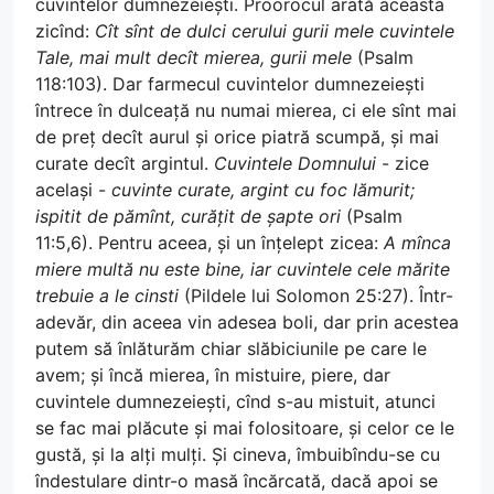
cuvintelor dumnezeiești. Proorocul arată aceasta
zicînd:
Cît sînt de dulci cerului gurii mele cuvintele
Tale, mai mult decît mierea, gurii mele
(Psalm
118:103). Dar farmecul cuvintelor dumnezeiești
întrece în dulceață nu numai mierea, ci ele sînt mai
de preț decît aurul și orice piatră scumpă, și mai
curate decît argintul.
Cuvintele Domnului
- zice
același -
cuvinte curate, argint cu foc lămurit;
ispitit de pămînt, curățit de șapte ori
(Psalm
11:5,6). Pentru aceea, și un înțelept zicea:
A mînca
miere multă nu este bine, iar cuvintele cele mărite
trebuie a le cinsti
(Pildele lui Solomon 25:27). Într-
adevăr, din aceea vin adesea boli, dar prin acestea
putem să înlăturăm chiar slăbiciunile pe care le
avem; și încă mierea, în mistuire, piere, dar
cuvintele dumnezeiești, cînd s-au mistuit, atunci
se fac mai plăcute și mai folositoare, și celor ce le
gustă, și la alți mulți. Și cineva, îmbuibîndu-se cu
îndestulare dintr-o masă încărcată, dacă apoi se