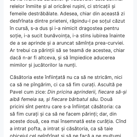
relelor înmiite și al oricărei rușini, ci stricații și
femeile destrăbălate. Adesea, chiar din această zi
desfrînata dintre prieteni, răpindu-l pe soțul căzut
în cursă, s-a dus și i-a nimicit dragostea pentru
soție, i-a sucit bunăvoința, i-a stins iubirea înainte
de a se aprinde și a aruncat sămînța prea-curviei.
Ar trebui ca părinții să se teamă de acestea, chiar
dacă n-ar fi altceva, și să împiedice aducerea
mimilor și jucătorilor la nunți.
Căsătoria este înființată nu ca să ne stricăm, nici
ca să ne pîngărim, ci ca să fim curați. Ascultă pe
Pavel cum zice:
Din pricina aprinderii, fiecare să-și
aibă femeia sa, și fiecare bărbatul său.
Două
pricini sînt pentru care s-a înființat căsătoria: ca
să fim curați și ca să ne facem părinți; dar, din
aceste două, cea mai însemnată este curăția. Cînd
a intrat pofta, a intrat și căsătoria, ca să taie
obiceiul cel neînfrînat și să ne facă a ne mulțumi