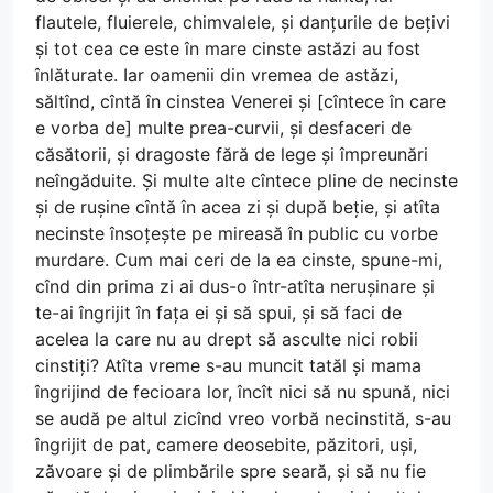
flautele, fluierele, chimvalele, și danțurile de bețivi
și tot cea ce este în mare cinste astăzi au fost
înlăturate. Iar oamenii din vremea de astăzi,
săltînd, cîntă în cinstea Venerei și [cîntece în care
e vorba de] multe prea-curvii, și desfaceri de
căsătorii, și dragoste fără de lege și împreunări
neîngăduite. Și multe alte cîntece pline de necinste
și de rușine cîntă în acea zi și după beție, și atîta
necinste însoțește pe mireasă în public cu vorbe
murdare. Cum mai ceri de la ea cinste, spune-mi,
cînd din prima zi ai dus-o într-atîta nerușinare și
te-ai îngrijit în fața ei și să spui, și să faci de
acelea la care nu au drept să asculte nici robii
cinstiți? Atîta vreme s-au muncit tatăl și mama
îngrijind de fecioara lor, încît nici să nu spună, nici
se audă pe altul zicînd vreo vorbă necinstită, s-au
îngrijit de pat, camere deosebite, păzitori, uși,
zăvoare și de plimbările spre seară, și să nu fie