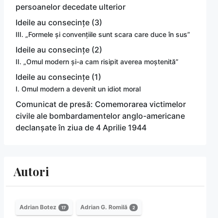
persoanelor decedate ulterior
Ideile au consecințe (3)
III. „Formele și convențiile sunt scara care duce în sus”
Ideile au consecințe (2)
II. „Omul modern și-a cam risipit averea moștenită”
Ideile au consecințe (1)
I. Omul modern a devenit un idiot moral
Comunicat de presă: Comemorarea victimelor
civile ale bombardamentelor anglo-americane
declanșate în ziua de 4 Aprilie 1944
Autori
Adrian Botez
Adrian G. Romilă
17
2