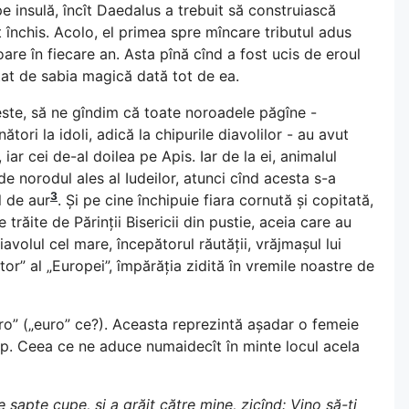
 pe insulă, încît Daedalus a trebuit să construiască
ost închis. Acolo, el primea spre mîncare tributul adus
oare în fiecare an. Asta pînă cînd a fost ucis de eroul
jutat de sabia magică dată tot de ea.
este, să ne gîndim că toate noroadele păgîne -
nători la idoli, adică la chipurile diavolilor - au avut
ar cei de-al doilea pe Apis. Iar de la ei, animalul
i de norodul ales al Iudeilor, atunci cînd acesta s-a
3
l de aur
. Și pe cine închipuie fiara cornută și copitată,
 trăite de Părinții Bisericii din pustie, aceia care au
iavolul cel mare, începătorul răutății, vrăjmașul lui
or” al „Europei”, împărăția zidită în vremile noastre de
o” („euro” ce?). Aceasta reprezintă așadar o femeie
lop. Ceea ce ne aduce numaidecît în minte locul acela
e șapte cupe, și a grăit către mine, zicînd: Vino să-ți