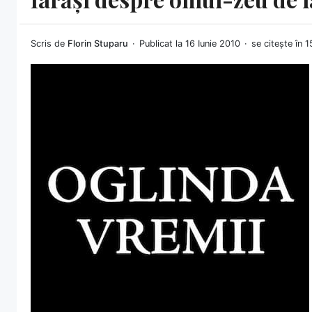
Scris de
Florin Stuparu
Publicat la 16 Iunie 2010
se citește în 