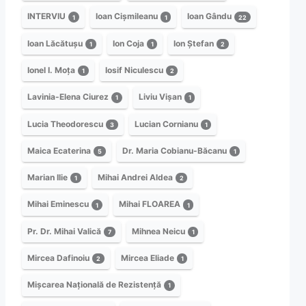
INTERVIU
Ioan Cișmileanu
Ioan Gându
1
1
22
Ioan Lăcătușu
Ion Coja
Ion Ștefan
1
1
2
Ionel I. Moța
Iosif Niculescu
1
2
Lavinia-Elena Ciurez
Liviu Vișan
1
1
Lucia Theodorescu
Lucian Cornianu
3
1
Maica Ecaterina
Dr. Maria Cobianu-Băcanu
5
1
Marian Ilie
Mihai Andrei Aldea
1
2
Mihai Eminescu
Mihai FLOAREA
1
1
Pr. Dr. Mihai Valică
Mihnea Neicu
7
1
Mircea Dafinoiu
Mircea Eliade
2
1
Mișcarea Națională de Rezistență
1