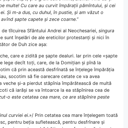
pe multe! Cu care au curvit împărații pămîntului, și cei
ei. Și m-a dus, cu duhul, în pustie, și am văzut o
, avînd șapte capete și zece coarne.”
de tîlcuirea Sfântului Andrei al Neochesariei,
singura
 sunt înșelări de ale ereticilor protestanți și nici în
rtător de Duh zice așa:
e, care e zidită pe șapte dealuri. Iar prin cele «șapte
 lege decît toți, care, de la Domițian și pînă la
ocotim că prin această desfrînată se înțelege împărăția
Sau, socotim să fie oarecare cetate ce va avea
cea veche și-a pierdut stăpînia împărătească de multă
oti că iarăși se va întoarce la ea stăpînirea cea de
zut-o este cetatea cea mare, ce are stăpînire peste
nul curviei ei.»
/ Prin cetatea cea mare înțelegem toată
c, pentru beția sufletească, pentru desfrînare și