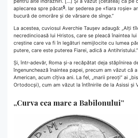
pentru alte îndrăzniri. […] Și a văzut [cetatea] ca pe
5
aplecarea spre păcat
. Iar șederea pe «fiara roșie» a
bucură de omorâre și de vărsare de sînge.”
La acestea, cuviosul Averchie Taușev adaugă: „Alți tîl
necredincioasă lui Hristos, care se pleacă înaintea lui 
creștine care va fi în legături nemijlocite cu lumea păc
putere, care este puterea Fiarei, adică a Antihristului.”
Și, într-adevăr, Roma și-a recăpătat deja stăpînirea de 
îngenunchează înaintea papei, precum am văzut că a fă
American, acum cîțiva ani. La fel, „marii preoți” ai „bi
Ortodocși), cum am văzut la întîlnirile de la Asissi și 
„Curva cea mare a Babilonului”