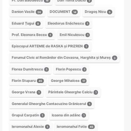
Pr. Dan Bădulescu
Dan Toma Dulciu
16
2
Danion Vasile
DOCUMENT
Dragoș Nicu
26
14
5
Eduard Țugui
Eleodorus Enăchescu
8
1
Prof. Eleonora Becea
Emil Niculescu
1
1
Episcopul ARTEMIE de RASKA și PRIZREN
1
Forumul Civic al Românilor din Covasna, Harghita și Mureș
3
Florea Dumitrescu
Florin Popescu
1
1
Florin Stuparu
George Mihalcea
45
17
George Vrana
Părintele Gheorghe Calciu
1
1
Generalul Gheorghe Cantacuzino Grănicerul
1
Grupul Carpatin
Icoana din adânc
1
1
Ieromonahul Alexie
Ieromonahul Fotie
1
45