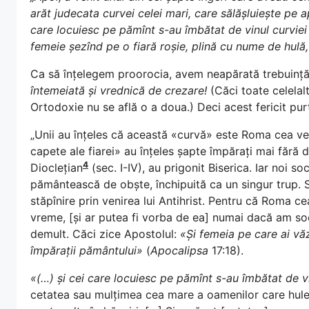
arăt judecata curvei celei mari, care sălășluiește pe a
care locuiesc pe pămînt s-au îmbătat de vinul curviei 
femeie șezînd pe o fiară roșie, plină cu nume de hulă
Ca să înțelegem proorocia, avem neapărată trebuință 
întemeiată și vrednică de crezare!
(Căci toate celelalte
Ortodoxie nu se află o a doua.) Deci acest fericit pu
„Unii au înțeles că această «curvă» este Roma cea vech
capete ale fiarei» au înțeles șapte împărați mai fără de
4
Dioclețian
(sec. I-IV), au prigonit Biserica. Iar noi s
pământească de obște, închipuită ca un singur trup. 
stăpînire prin venirea lui Antihrist. Pentru că Roma 
vreme, [și ar putea fi vorba de ea] numai dacă am soc
demult. Căci zice Apostolul:
«Și femeia pe care ai vă
împărații pământului»
(
Apocalipsa
17:18).
«(…) și cei care locuiesc pe pămînt s-au îmbătat de vi
cetatea sau mulțimea cea mare a oamenilor care hules