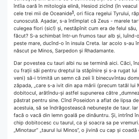
întîia oară în mitologia elină, Hesiod zicînd (în veacul
1
cele trei mii de Oceanide
, ori fiica regelui Tyrului, 
cunoscută. Așadar, s-a întîmplat că Zeus - marele tarto
culegea flori (sic!) și, nestăpînit cum era de felul să
făcut? S-a schimbat într-un frumos taur alb și, luînd-
peste mare, ducînd-o în insula Creta. Iar acolo s-au 
născut pe Minos, Sarpedon și Rhadamante.
Dar povestea cu tauri albi nu se termină aici. Căci, în
cu frații săi pentru dreptul la stăpînire și s-a rugat l
veni) să-i trimită un semn că zeii îi binecuvîntau domni
zăpada, „care s-a ivit din apa mării (precum tatăl lui 
dobitocul, arătîndu-și astfel supunerea către „dumnezei
păstrat pentru sine. Cînd Poseidon a aflat de lipsa de
acestuia, să se îndrăgostească nebunește de taur. Iar 
facă o vacă din lemn goală pe dinăuntru. Și, intrînd 
chip dobitocesc cu taurul, ca și soacra sa pe vremuri
„Minotaur” „taurul lui Minos”, o jivină cu cap și coadă