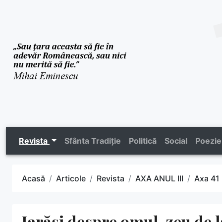
Revista
Sfânta Tradiție
Politică
Social
Poezie
Acasă
Articole
Revista
AXA ANUL III
Axa 41
Iarăși despre omul-zeu de 