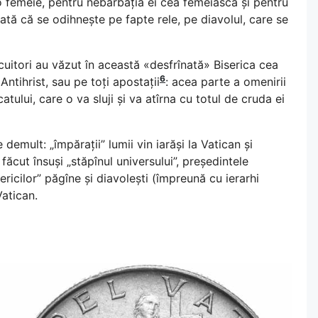
 o femeie, pentru nebărbăția ei cea femeiască și pentru
rată că se odihnește pe fapte rele, pe diavolul, care se
cuitori au văzut în această «desfrînată» Biserica cea
6
Antihrist, sau pe toți apostații
: acea parte a omenirii
atului, care o va sluji și va atîrna cu totul de cruda ei
demult: „împărații” lumii vin iarăși la Vatican și
cut însuși „stăpînul universului”, președintele
sericilor” păgîne și diavolești (împreună cu ierarhi
Vatican.