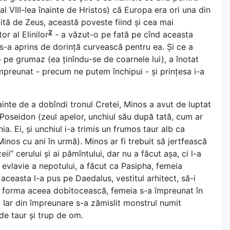
 al VIII-lea înainte de Hristos) că Europa era ori una din
răpită de Zeus, această poveste fiind și cea mai
2
r al Elinilor
- a văzut-o pe fată pe cînd aceasta
u, s-a aprins de dorință curvească pentru ea. Și ce a
o pe grumaz (ea ținîndu-se de coarnele lui), a înotat
împreunat - precum ne putem închipui - și prințesa i-a
ainte de a dobîndi tronul Cretei, Minos a avut de luptat
ui Poseidon (zeul apelor, unchiul său după tată, cum ar
a. Ei, și unchiul i-a trimis un frumos taur alb ca
Minos cu ani în urmă). Minos ar fi trebuit să jertfească
i” cerului și ai pămîntului, dar nu a făcut așa, ci l-a
 evlavie a nepotului, a făcut ca Pasipha, femeia
aceasta l-a pus pe Daedalus, vestitul arhitect, să-i
în forma aceea dobitocească, femeia s-a împreunat în
. Iar din împreunare s-a zămislit monstrul numit
 de taur și trup de om.