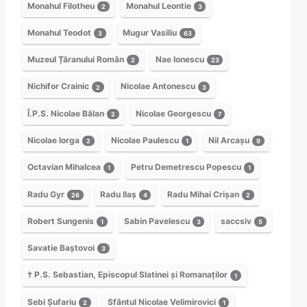
Monahul Filotheu
Monahul Leontie
2
3
Monahul Teodot
Mugur Vasiliu
3
63
Muzeul Țăranului Român
Nae Ionescu
2
23
Nichifor Crainic
Nicolae Antonescu
2
3
Î.P.S. Nicolae Bălan
Nicolae Georgescu
2
7
Nicolae Iorga
Nicolae Paulescu
Nil Arcașu
2
1
9
Octavian Mihalcea
Petru Demetrescu Popescu
1
1
Radu Gyr
Radu Ilaș
Radu Mihai Crișan
26
4
2
Robert Sungenis
Sabin Pavelescu
saccsiv
1
3
5
Savatie Baștovoi
3
† P.S. Sebastian, Episcopul Slatinei și Romanaților
1
Sebi Șufariu
Sfântul Nicolae Velimirovici
2
1