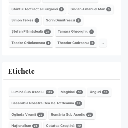
Sfântul Teofilact al Bulgariei
Silvian-Emanuel Man
1
5
Simon Telkes
Sorin Dumitrescu
1
5
Ștefan Plămădeală
Tamara Gheorghiu
22
1
Teodor Crăciunescu
Theodor Codreanu
…
1
9
Etichete
Lumină Sub Asediu!
Maghiari
Unguri
145
38
35
Basarabia Noastră Cea De Totdeauna
28
Oglinda Vremii
România Sub Asediu
25
25
Naționalism
Cetatea Creștină
24
22