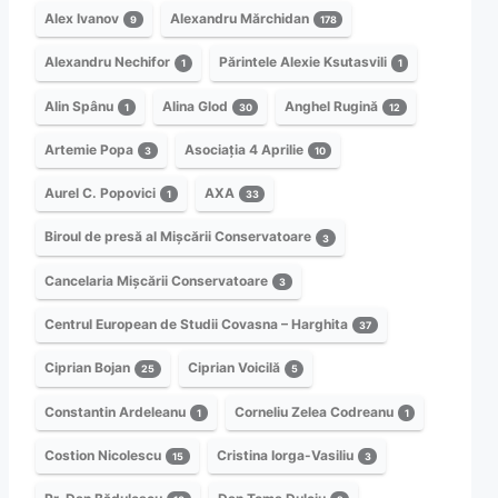
Alex Ivanov
Alexandru Mărchidan
9
178
Alexandru Nechifor
Părintele Alexie Ksutasvili
1
1
Alin Spânu
Alina Glod
Anghel Rugină
1
30
12
Artemie Popa
Asociația 4 Aprilie
3
10
Aurel C. Popovici
AXA
1
33
Biroul de presă al Mișcării Conservatoare
3
Cancelaria Mișcării Conservatoare
3
Centrul European de Studii Covasna – Harghita
37
Ciprian Bojan
Ciprian Voicilă
25
5
Constantin Ardeleanu
Corneliu Zelea Codreanu
1
1
Costion Nicolescu
Cristina Iorga-Vasiliu
15
3