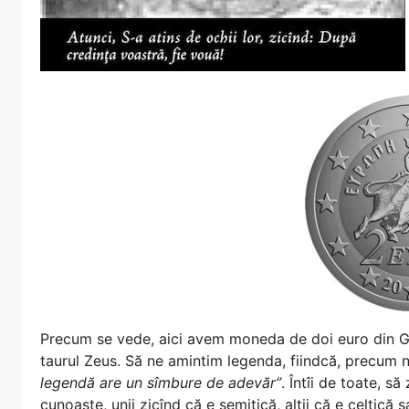
Precum se vede, aici avem moneda de doi euro din Gr
taurul Zeus. Să ne amintim legenda, fiindcă, precum ne
legendă are un sîmbure de adevăr”
. Întîi de toate, 
cunoaște, unii zicînd că e semitică, alții că e celtică