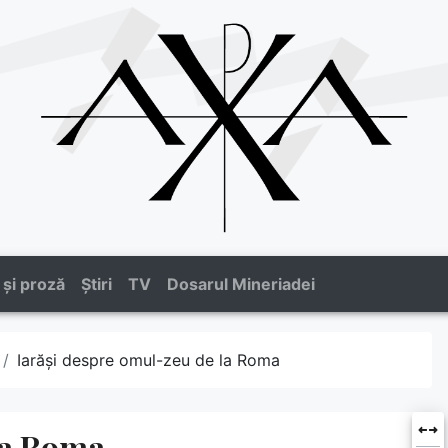
 și proză
Știri
TV
Dosarul Mineriadei
Iarăși despre omul-zeu de la Roma
la Roma