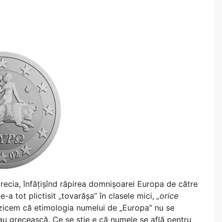
ecia, înfățișînd răpirea domnișoarei Europa de către
-a tot plictisit „tovarășa” în clasele mici,
„orice
să zicem că etimologia numelui de „Europa” nu se
 sau grecească. Ce se știe e că numele se află pentru