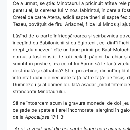
Ce a urmat, se știe: Minotaurul a pricinuit atîtea rele
pentru el, la cererea lui Minos, labirintul, în care a f
Cretei de către Atena, adică șapte tineri și șapte feci
Tezeu, povățuit de firul Ariadnei, fiica lui Minos și a
Lăsînd de-o parte înfricoșăroarea și scîrbavnica pov
începînd cu Babilonienii și cu Egiptenii, cei dintîi închi
drept „dumnezeu” cîte un taur: primii pe Baal-Moloch, i
cornut a fost cinstit de toți ceilalți păgini, ba chiar ș
smintit în pustie și i-a cerut lui Aaron să le facă vițelu
desfrînată și sălbatică? Știm prea-bine, din întîmplările
înfruntat duhurile necurate față către față: pe însuși d
Dumnezeu și al oamenilor. Iată așadar „mitul întemeiet
strănepoții Minotaurului.
Să ne întoarcem acum la gravura monedei de doi „eur
ce șade pe spatele fiarei încornorate, alergînd în ga
de la
Apocalipsa
17:1-3:
„Apoi, a venit unul din cei șapte Îngeri care aveau cel