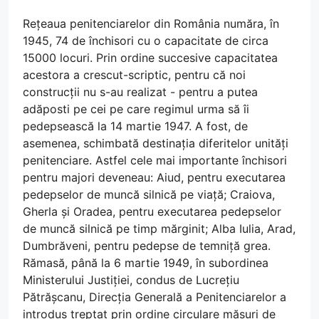
Rețeaua penitenciarelor din România număra, în
1945, 74 de închisori cu o capacitate de circa
15000 locuri. Prin ordine succesive capacitatea
acestora a crescut-scriptic, pentru că noi
construcții nu s-au realizat - pentru a putea
adăposti pe cei pe care regimul urma să îi
pedepsească la 14 martie 1947. A fost, de
asemenea, schimbată destinația diferitelor unități
penitenciare. Astfel cele mai importante închisori
pentru majori deveneau: Aiud, pentru executarea
pedepselor de muncă silnică pe viață; Craiova,
Gherla și Oradea, pentru executarea pedepselor
de muncă silnică pe timp mărginit; Alba Iulia, Arad,
Dumbrăveni, pentru pedepse de temniță grea.
Rămasă, până la 6 martie 1949, în subordinea
Ministerului Justiției, condus de Lucrețiu
Pătrășcanu, Direcția Generală a Penitenciarelor a
introdus treptat prin ordine circulare măsuri de