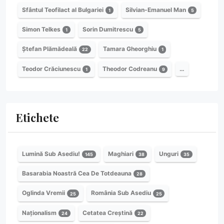
Sfântul Teofilact al Bulgariei
Silvian-Emanuel Man
1
5
Simon Telkes
Sorin Dumitrescu
1
5
Ștefan Plămădeală
Tamara Gheorghiu
22
1
Teodor Crăciunescu
Theodor Codreanu
…
1
9
Etichete
Lumină Sub Asediu!
Maghiari
Unguri
145
38
35
Basarabia Noastră Cea De Totdeauna
28
Oglinda Vremii
România Sub Asediu
25
25
Naționalism
Cetatea Creștină
24
22