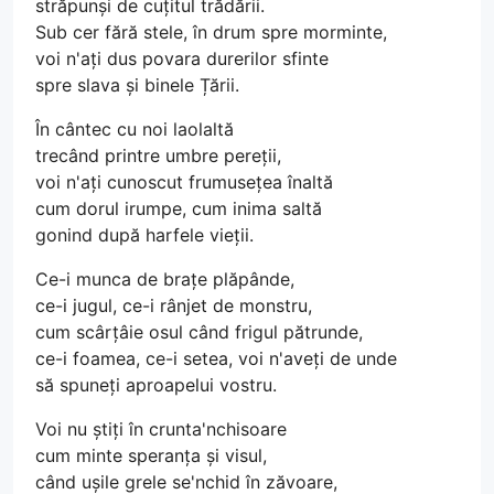
străpunși de cuțitul trădării.
Sub cer fără stele, în drum spre morminte,
voi n'ați dus povara durerilor sfinte
spre slava și binele Țării.
În cântec cu noi laolaltă
trecând printre umbre pereții,
voi n'ați cunoscut frumusețea înaltă
cum dorul irumpe, cum inima saltă
gonind după harfele vieții.
Ce-i munca de brațe plăpânde,
ce-i jugul, ce-i rânjet de monstru,
cum scârțâie osul când frigul pătrunde,
ce-i foamea, ce-i setea, voi n'aveți de unde
să spuneți aproapelui vostru.
Voi nu știți în crunta'nchisoare
cum minte speranța și visul,
când ușile grele se'nchid în zăvoare,