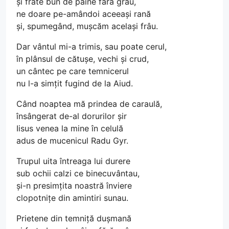
și frate bun de pâine fără grâu,
ne doare pe-amândoi aceeași rană
și, spumegând, mușcăm același frâu.
Dar vântul mi-a trimis, sau poate cerul,
în plânsul de cătușe, vechi și crud,
un cântec pe care temnicerul
nu l-a simțit fugind de la Aiud.
Când noaptea mă prindea de caraulă,
însângerat de-al dorurilor șir
Iisus venea la mine în celulă
adus de mucenicul Radu Gyr.
Trupul uita întreaga lui durere
sub ochii calzi ce binecuvântau,
și-n presimțita noastră înviere
clopotnițe din amintiri sunau.
Prietene din temniță dușmană