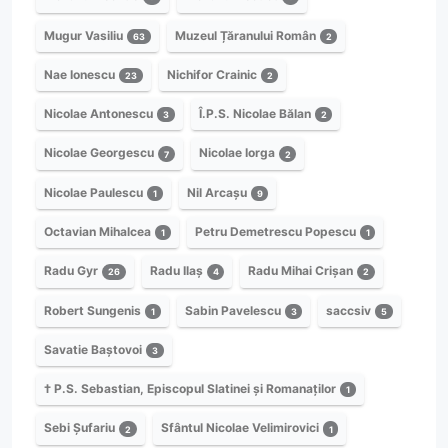
Mugur Vasiliu
Muzeul Țăranului Român
63
2
Nae Ionescu
Nichifor Crainic
23
2
Nicolae Antonescu
Î.P.S. Nicolae Bălan
3
2
Nicolae Georgescu
Nicolae Iorga
7
2
Nicolae Paulescu
Nil Arcașu
1
9
Octavian Mihalcea
Petru Demetrescu Popescu
1
1
Radu Gyr
Radu Ilaș
Radu Mihai Crișan
26
4
2
Robert Sungenis
Sabin Pavelescu
saccsiv
1
3
5
Savatie Baștovoi
3
† P.S. Sebastian, Episcopul Slatinei și Romanaților
1
Sebi Șufariu
Sfântul Nicolae Velimirovici
2
1