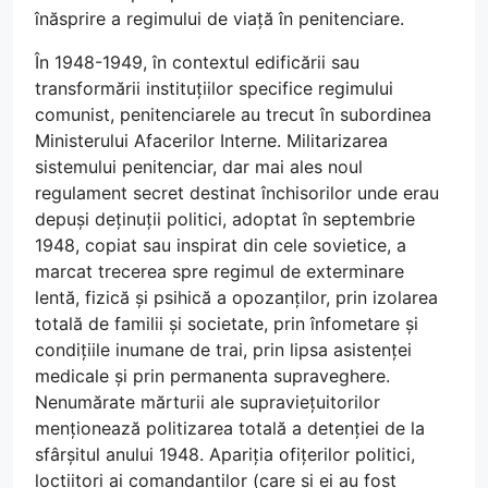
înăsprire a regimului de viață în penitenciare.
În 1948-1949, în contextul edificării sau
transformării instituțiilor specifice regimului
comunist, penitenciarele au trecut în subordinea
Ministerului Afacerilor Interne. Militarizarea
sistemului penitenciar, dar mai ales noul
regulament secret destinat închisorilor unde erau
depuși deținuții politici, adoptat în septembrie
1948, copiat sau inspirat din cele sovietice, a
marcat trecerea spre regimul de exterminare
lentă, fizică și psihică a opozanților, prin izolarea
totală de familii și societate, prin înfometare și
condițiile inumane de trai, prin lipsa asistenței
medicale și prin permanenta supraveghere.
Nenumărate mărturii ale supraviețuitorilor
menționează politizarea totală a detenției de la
sfârșitul anului 1948. Apariția ofițerilor politici,
locțiitori ai comandanților (care și ei au fost