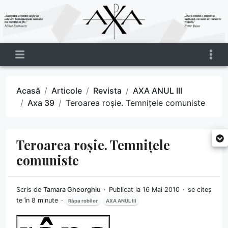
Acasă
Articole
Revista
AXA ANUL III
Axa 39
Teroarea roșie. Temnițele comuniste
Teroarea roșie. Temnițele
comuniste
Scris de
Tamara Gheorghiu
Publicat la 16 Mai 2010
se citeș
te în 8 minute
Râpa robilor
AXA ANUL III