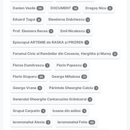
Danion Vasile
DOCUMENT
Dragoș Nicu
26
14
5
Eduard Țugui
Eleodorus Enăchescu
8
1
Prof. Eleonora Becea
Emil Niculescu
1
1
Episcopul ARTEMIE de RASKA și PRIZREN
1
Forumul Civic al Românilor din Covasna, Harghita și Mureș
3
Florea Dumitrescu
Florin Popescu
1
1
Florin Stuparu
George Mihalcea
45
17
George Vrana
Părintele Gheorghe Calciu
1
1
Generalul Gheorghe Cantacuzino Grănicerul
1
Grupul Carpatin
Icoana din adânc
1
1
Ieromonahul Alexie
Ieromonahul Fotie
1
45