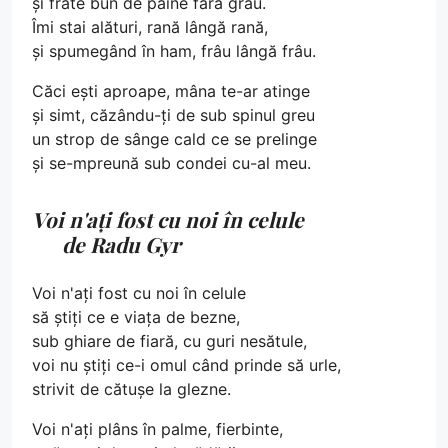
și frate bun de pâine fără grâu.
Îmi stai alături, rană lângă rană,
și spumegând în ham, frâu lângă frâu.
Căci ești aproape, mâna te-ar atinge
și simt, căzându-ți de sub spinul greu
un strop de sânge cald ce se prelinge
și se-mpreună sub condei cu-al meu.
Voi n'ați fost cu noi în celule
de Radu Gyr
Voi n'ați fost cu noi în celule
să știți ce e viața de bezne,
sub ghiare de fiară, cu guri nesătule,
voi nu știți ce-i omul când prinde să urle,
strivit de cătușe la glezne.
Voi n'ați plâns în palme, fierbinte,