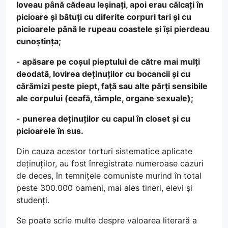
loveau până cădeau leșinați, apoi erau călcați în
picioare și bătuți cu diferite corpuri tari și cu
picioarele până le rupeau coastele și își pierdeau
cunoștința;
- apăsare pe coșul pieptului de către mai mulți
deodată, lovirea deținuților cu bocancii și cu
cărămizi peste piept, față sau alte părți sensibile
ale corpului (ceafă, tâmple, organe sexuale);
- punerea deținuților cu capul în closet și cu
picioarele în sus.
Din cauza acestor torturi sistematice aplicate
deținuților, au fost înregistrate numeroase cazuri
de deces, în temnițele comuniste murind în total
peste 300.000 oameni, mai ales tineri, elevi și
studenți.
Se poate scrie multe despre valoarea literară a