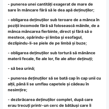
- punerea unei cantități exagerat de mare de
sare în mâncare fără să le dea apă deținuților;
- obligarea deținuților sub teroare de a mânca în
poziții incomode fără să folosească mâinile, de a
mânca mâncarea fierbinte, direct și fără să o
mestece, opărindu-și limba și esofagul,
dezlipindu-li-se piele de pe limbă și buze;
- obligarea deținuților sub tortură să mănânce
materii fecale, fie ale lor, fie ale altor deținuți;
- să bea urină;
- punerea deținuților să se bată cap în cap unii cu
alții, până li se umflau capetele și cădeau în
nesimțire;
- dezbrăcarea deținuților complet, după care
erau trecuți printr-un cerc de bătăuși care îi