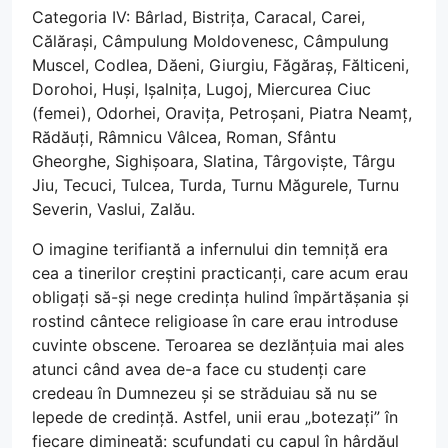
Categoria IV: Bârlad, Bistrița, Caracal, Carei,
Călărași, Câmpulung Moldovenesc, Câmpulung
Muscel, Codlea, Dăeni, Giurgiu, Făgăraș, Fălticeni,
Dorohoi, Huși, Ișalnița, Lugoj, Miercurea Ciuc
(femei), Odorhei, Oravița, Petroșani, Piatra Neamț,
Rădăuți, Râmnicu Vâlcea, Roman, Sfântu
Gheorghe, Sighișoara, Slatina, Târgoviște, Târgu
Jiu, Tecuci, Tulcea, Turda, Turnu Măgurele, Turnu
Severin, Vaslui, Zalău.
O imagine terifiantă a infernului din temniță era
cea a tinerilor creștini practicanți, care acum erau
obligați să-și nege credința hulind împărtășania și
rostind cântece religioase în care erau introduse
cuvinte obscene. Teroarea se dezlănțuia mai ales
atunci când avea de-a face cu studenți care
credeau în Dumnezeu și se străduiau să nu se
lepede de credință. Astfel, unii erau „botezați” în
fiecare dimineață: scufundați cu capul în hârdăul