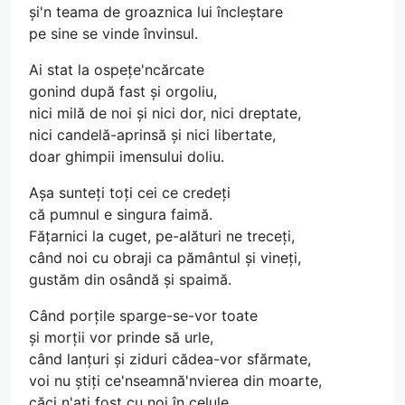
și'n teama de groaznica lui încleștare
pe sine se vinde învinsul.
Ai stat la ospețe'ncărcate
gonind după fast și orgoliu,
nici milă de noi și nici dor, nici dreptate,
nici candelă-aprinsă și nici libertate,
doar ghimpii imensului doliu.
Așa sunteți toți cei ce credeți
că pumnul e singura faimă.
Fățarnici la cuget, pe-alături ne treceți,
când noi cu obraji ca pământul și vineți,
gustăm din osândă și spaimă.
Când porțile sparge-se-vor toate
și morții vor prinde să urle,
când lanțuri și ziduri cădea-vor sfărmate,
voi nu știți ce'nseamnă'nvierea din moarte,
căci n'ați fost cu noi în celule.