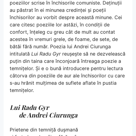
poeziilor scrise în închisorile comuniste. Deținuții
au păstrat în ei minunea credinței și poeții
închisorilor au vorbit despre această minune. Cei
care citesc poeziile lor astăzi, în condiții de
confort, înțeleg cu greu cât de mult au contat
acestea în vremuri grele, de foame, de sete, de
bătăi fără număr. Poezia lui Andrei Ciurunga
intitulată
Lui Radu Gyr
reușește să ne dezvelească
puțin din taina care înconjoară întreaga poezie a
temnițelor. Și e o bună introducere pentru lectura
câtorva din poeziile de aur ale închisorilor cu care
s-au hrănit mulțimea de suflete aflate în pustia
temnițelor.
Lui Radu Gyr
de Andrei Ciurunga
Prietene din temniță dușmană