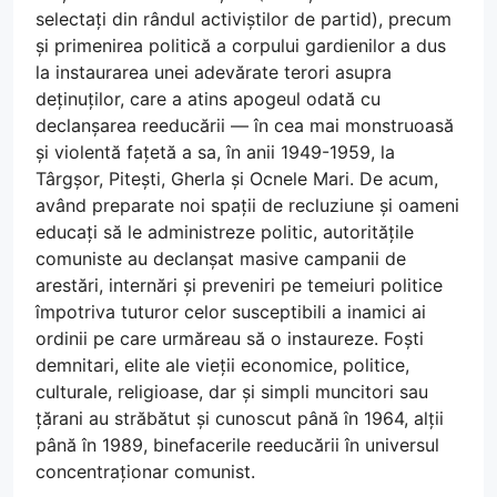
selectați din rândul activiștilor de partid), precum
și primenirea politică a corpului gardienilor a dus
la instaurarea unei adevărate terori asupra
deținuților, care a atins apogeul odată cu
declanșarea reeducării — în cea mai monstruoasă
și violentă fațetă a sa, în anii 1949-1959, la
Târgșor, Pitești, Gherla și Ocnele Mari. De acum,
având preparate noi spații de recluziune și oameni
educați să le administreze politic, autoritățile
comuniste au declanșat masive campanii de
arestări, internări și preveniri pe temeiuri politice
împotriva tuturor celor susceptibili a inamici ai
ordinii pe care urmăreau să o instaureze. Foști
demnitari, elite ale vieții economice, politice,
culturale, religioase, dar și simpli muncitori sau
țărani au străbătut și cunoscut până în 1964, alții
până în 1989, binefacerile reeducării în universul
concentraționar comunist.