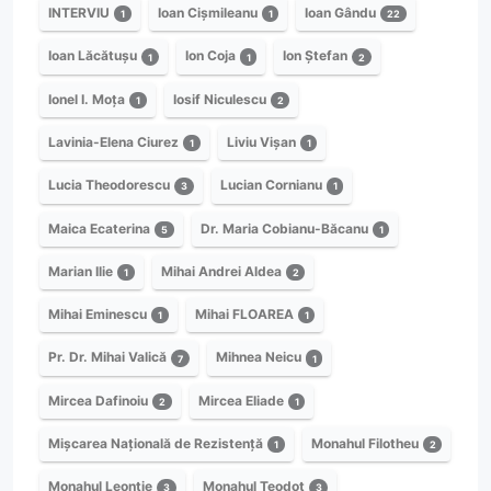
INTERVIU
Ioan Cișmileanu
Ioan Gându
1
1
22
Ioan Lăcătușu
Ion Coja
Ion Ștefan
1
1
2
Ionel I. Moța
Iosif Niculescu
1
2
Lavinia-Elena Ciurez
Liviu Vișan
1
1
Lucia Theodorescu
Lucian Cornianu
3
1
Maica Ecaterina
Dr. Maria Cobianu-Băcanu
5
1
Marian Ilie
Mihai Andrei Aldea
1
2
Mihai Eminescu
Mihai FLOAREA
1
1
Pr. Dr. Mihai Valică
Mihnea Neicu
7
1
Mircea Dafinoiu
Mircea Eliade
2
1
Mișcarea Națională de Rezistență
Monahul Filotheu
1
2
Monahul Leontie
Monahul Teodot
3
3