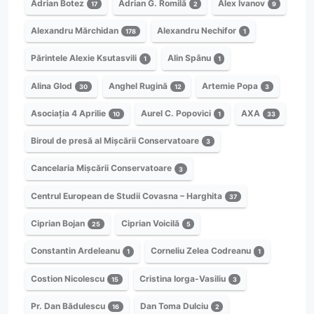
Adrian Botez
Adrian G. Romilă
Alex Ivanov
17
2
9
Alexandru Mărchidan
Alexandru Nechifor
178
1
Părintele Alexie Ksutasvili
Alin Spânu
1
1
Alina Glod
Anghel Rugină
Artemie Popa
30
12
3
Asociația 4 Aprilie
Aurel C. Popovici
AXA
10
1
33
Biroul de presă al Mișcării Conservatoare
3
Cancelaria Mișcării Conservatoare
3
Centrul European de Studii Covasna – Harghita
37
Ciprian Bojan
Ciprian Voicilă
25
5
Constantin Ardeleanu
Corneliu Zelea Codreanu
1
1
Costion Nicolescu
Cristina Iorga-Vasiliu
15
3
Pr. Dan Bădulescu
Dan Toma Dulciu
16
2