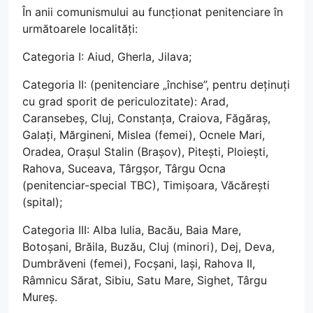
În anii comunismului au funcționat penitenciare în
următoarele localități:
Categoria I: Aiud, Gherla, Jilava;
Categoria II: (penitenciare „închise”, pentru deținuți
cu grad sporit de periculozitate): Arad,
Caransebeș, Cluj, Constanța, Craiova, Făgăraș,
Galați, Mărgineni, Mislea (femei), Ocnele Mari,
Oradea, Orașul Stalin (Brașov), Pitești, Ploiești,
Rahova, Suceava, Târgșor, Târgu Ocna
(penitenciar-special TBC), Timișoara, Văcărești
(spital);
Categoria III: Alba Iulia, Bacău, Baia Mare,
Botoșani, Brăila, Buzău, Cluj (minori), Dej, Deva,
Dumbrăveni (femei), Focșani, Iași, Rahova II,
Râmnicu Sărat, Sibiu, Satu Mare, Sighet, Târgu
Mureș.