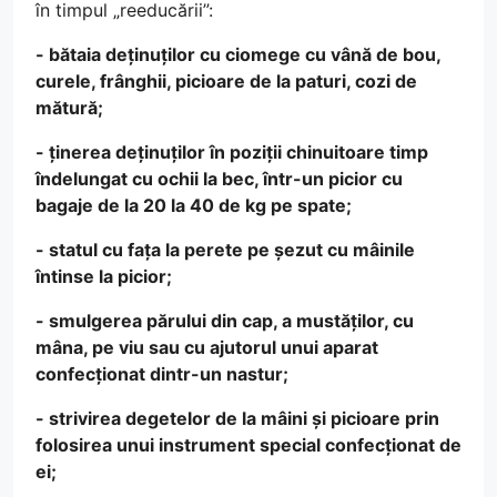
în timpul „reeducării”:
- bătaia deținuților cu ciomege cu vână de bou,
curele, frânghii, picioare de la paturi, cozi de
mătură;
- ținerea deținuților în poziții chinuitoare timp
îndelungat cu ochii la bec, într-un picior cu
bagaje de la 20 la 40 de kg pe spate;
- statul cu fața la perete pe șezut cu mâinile
întinse la picior;
- smulgerea părului din cap, a mustăților, cu
mâna, pe viu sau cu ajutorul unui aparat
confecționat dintr-un nastur;
- strivirea degetelor de la mâini și picioare prin
folosirea unui instrument special confecționat de
ei;