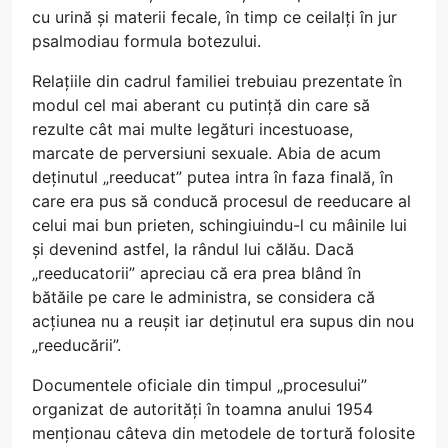
cu urină și materii fecale, în timp ce ceilalți în jur
psalmodiau formula botezului.
Relațiile din cadrul familiei trebuiau prezentate în
modul cel mai aberant cu putință din care să
rezulte cât mai multe legături incestuoase,
marcate de perversiuni sexuale. Abia de acum
deținutul „reeducat” putea intra în faza finală, în
care era pus să conducă procesul de reeducare al
celui mai bun prieten, schingiuindu-l cu mâinile lui
și devenind astfel, la rândul lui călău. Dacă
„reeducatorii” apreciau că era prea blând în
bătăile pe care le administra, se considera că
acțiunea nu a reușit iar deținutul era supus din nou
„reeducării”.
Documentele oficiale din timpul „procesului”
organizat de autorități în toamna anului 1954
menționau câteva din metodele de tortură folosite