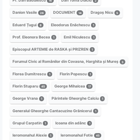
Pr. Dan Bădulescu
Dan Toma Dulciu
16
2
Danion Vasile
DOCUMENT
Dragoș Nicu
26
14
5
Eduard Țugui
Eleodorus Enăchescu
8
1
Prof. Eleonora Becea
Emil Niculescu
1
1
Episcopul ARTEMIE de RASKA și PRIZREN
1
Forumul Civic al Românilor din Covasna, Harghita și Mureș
3
Florea Dumitrescu
Florin Popescu
1
1
Florin Stuparu
George Mihalcea
45
17
George Vrana
Părintele Gheorghe Calciu
1
1
Generalul Gheorghe Cantacuzino Grănicerul
1
Grupul Carpatin
Icoana din adânc
1
1
Ieromonahul Alexie
Ieromonahul Fotie
1
45