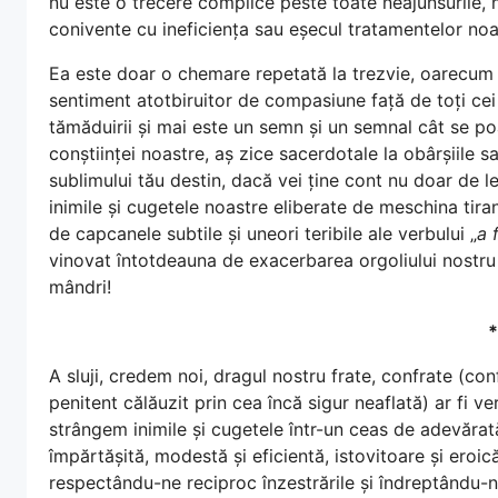
nu este o trecere complice peste toate neajunsurile, neî
conivente cu ineficiența sau eșecul tratamentelor noa
Ea este doar o chemare repetată la trezvie, oarecum 
sentiment atotbiruitor de compasiune față de toți ce
tămăduirii și mai este un semn și un semnal cât se po
conștiinței noastre, aș zice sacerdotale la obârșiile sa
sublimului tău destin, dacă vei ține cont nu doar de leg
inimile și cugetele noastre eliberate de meschina tiran
de capcanele subtile și uneori teribile ale verbului „
a f
vinovat întotdeauna de exacerbarea orgoliului nostru 
mândri!
*
A sluji, credem noi, dragul nostru frate, confrate (con
penitent călăuzit prin cea încă sigur neaflată) ar fi v
strângem inimile și cugetele într-un ceas de adevărată s
împărtășită, modestă și eficientă, istovitoare și eroic
respectându-ne reciproc înzestrările și îndreptându-ne t