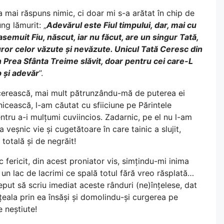
a mai răspuns nimic, ci doar mi s-a arătat în chip de
ung lămurit: „
Adevărul este Fiul timpului, dar, mai cu
asemuit Fiu, născut, iar nu făcut, are un singur Tată,
uturor celor văzute și nevăzute. Unicul Tată Ceresc din
Prea Sfânta Treime slăvit, doar pentru cei care-L
b și adevăr
”.
e cerească, mai mult pătrunzându-mă de puterea ei
cească, l-am căutat cu sfiiciune pe Părintele
pentru a-i mulțumi cuviincios. Zadarnic, pe el nu l-am
 veșnic vie și cugetătoare în care tainic a slujit,
 totală și de negrăit!
c fericit, din acest proniator vis, simțindu-mi inima
n lac de lacrimi ce spală totul fără vreo răsplată…
eput să scriu imediat aceste rânduri (ne)înțelese, dat
nțeala prin ea însăși și domolindu-și curgerea pe
e neștiute!