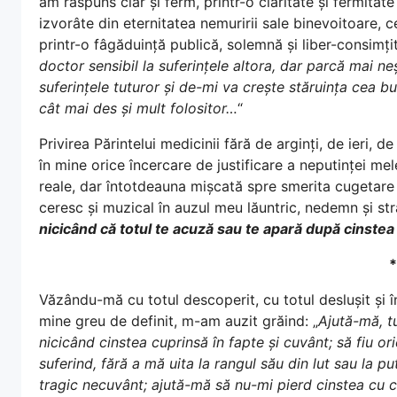
am răspuns clar și ferm, printr-o claritate și fermitat
izvorâte din eternitatea nemuririi sale binevoitoare, 
printr-o fâgăduință publică, solemnă și liber-consimțit
doctor sensibil la suferințele altora, dar parcă mai ne
suferințele tuturor și de-mi va crește stăruința cea b
cât mai des și mult folositor…
“
Privirea Părintelui medicinii fără de arginți, de ieri,
în mine orice încercare de justificare a neputinței me
reale, dar întotdeauna mișcată spre smerita cugetare
ceresc și muzical în auzul meu lăuntric, nedemn și str
nicicând că totul te acuză sau te apară după cinstea
*
Văzându-mă cu totul descoperit, cu totul deslușit și înt
mine greu de definit, m-am auzit grăind: „
Ajută-mă, tu
nicicând cinstea cuprinsă în fapte și cuvânt; să fiu or
suferind, fără a mă uita la rangul său din lut sau la 
tragic necuvânt; ajută-mă să nu-mi pierd cinstea cu c