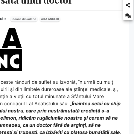
nute
Icoana din adânc
AXA ANUL III
 aceste rânduri de suflet au izvorât, în urmă cu mulți
ii și din limitele dureroase ale științei medicale, și,
enție a vieții cu totul minunate a Sfântului Mare
 condacul I al Acatistului său: „
Înaintea celui cu chip
lui nostru, care prin nestrămutată credință s-a
ntelimon, ridicăm rugăciunile noastre și cerem să ne
Dumnezeu, ca un doctor fără de arginți, să ne
tești și trupești, ca izbăviți cu platoșa bunătății sale,