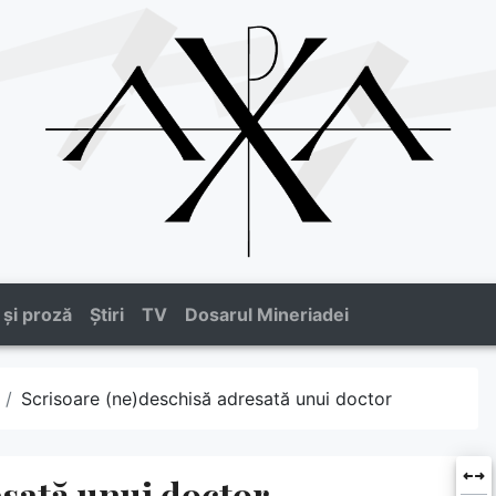
 și proză
Știri
TV
Dosarul Mineriadei
Scrisoare (ne)deschisă adresată unui doctor
esată unui doctor