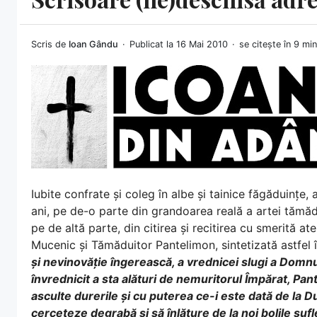
Scris de
Ioan Gându
Publicat la 16 Mai 2010
se citește în 9 mi
Iubite confrate și coleg în albe și tainice făgăduințe,
ani, pe de-o parte din grandoarea reală a artei tămăduir
pe de altă parte, din citirea și recitirea cu smerită at
Mucenic și Tămăduitor Pantelimon, sintetizată astfel în
și nevinovăție îngerească, a vrednicei slugi a Domnu
învrednicit a sta alături de nemuritorul Împărat, Pa
asculte durerile și cu puterea ce-i este dată de la 
cerceteze degrabă și să înlăture de la noi bolile sufle