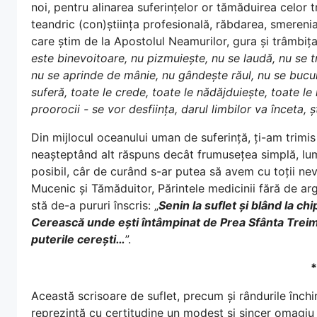
noi, pentru alinarea suferințelor or tămăduirea celor 
teandric (con)știința profesională, răbdarea, smereni
care știm de la Apostolul Neamurilor, gura și trâmbița 
este binevoitoare, nu pizmuiește, nu se laudă, nu se t
nu se aprinde de mânie, nu gândește răul, nu se bucu
suferă, toate le crede, toate le nădăjduiește, toate 
proorocii - se vor desființa, darul limbilor va înceta, ș
Din mijlocul oceanului uman de suferință, ți-am trimi
neașteptând alt răspuns decât frumusețea simplă, lumi
posibil, câr de curând s-ar putea să avem cu toții nev
Mucenic și Tămăduitor, Părintele medicinii fără de argin
stă de-a pururi înscris: „
Senin la suflet și blând la chi
Cerească unde ești întâmpinat de Prea Sfânta Treime 
puterile cerești…
”.
*
Această scrisoare de suflet, precum și rândurile închin
reprezintă cu certitudine un modest și sincer omagiu a