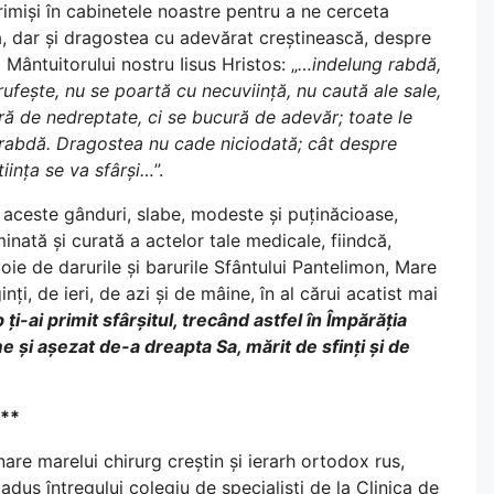
trimiși în cabinetele noastre pentru a ne cerceta
a, dar și dragostea cu adevărat creștinească, despre
Mântuitorului nostru Iisus Hristos: „
…indelung rabdă,
rufește, nu se poartă cu necuviință, nu caută ale sale,
ră de nedreptate, ci se bucură de adevăr; toate le
le rabdă. Dragostea nu cade niciodată; cât despre
tiința se va sfârși…
”.
s aceste gânduri, slabe, modeste și puținăcioase,
nată și curată a actelor tale medicale, fiindcă,
oie de darurile și barurile Sfântului Pantelimon, Mare
ți, de ieri, de azi și de mâine, în al cărui acatist mai
p ți-ai primit sfârșitul, trecând astfel în Împărăția
și așezat de-a dreapta Sa, mărit de sfinți și de
**
are marelui chirurg creștin și ierarh ortodox rus,
dus întregului colegiu de specialiști de la Clinica de