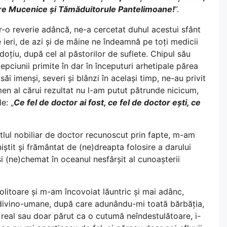
Mare Mucenice și Tămăduitorule Pantelimoane!
”.
r-o reverie adâncă, ne-a cercetat duhul acestui sfânt
de ieri, de azi și de mâine ne îndeamnă pe toți medicii
oțiu, după cel al păstorilor de suflete. Chipul său
lepciunii primite în dar în începuturi arhetipale părea
ăi imenși, severi și blânzi în același timp, ne-au privit
en al cărui rezultat nu l-am putut pătrunde nicicum,
e: „
Ce fel de doctor ai fost, ce fel de doctor ești, ce
titlul nobiliar de doctor recunoscut prin fapte, m-am
niștit și frământat de (ne)dreapta folosire a darului
și (ne)chemat în oceanul nesfârșit al cunoașterii
olitoare și m-am încovoiat lăuntric și mai adânc,
e divino-umane, după care adunându-mi toată bărbăția,
 real sau doar părut ca o cutumă neîndestulătoare, i-