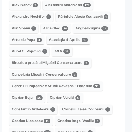
Alex Ivanov
Alexandru Mărchidan
9
178
Alexandru Nechifor
Părintele Alexie Ksutasvili
1
1
Alin Spânu
Alina Glod
Anghel Rugină
1
30
12
Artemie Popa
Asociația 4 Aprilie
3
10
Aurel C. Popovici
AXA
1
33
Biroul de presă al Mișcării Conservatoare
3
Cancelaria Mișcării Conservatoare
3
Centrul European de Studii Covasna – Harghita
37
Ciprian Bojan
Ciprian Voicilă
25
5
Constantin Ardeleanu
Corneliu Zelea Codreanu
1
1
Costion Nicolescu
Cristina Iorga-Vasiliu
15
3