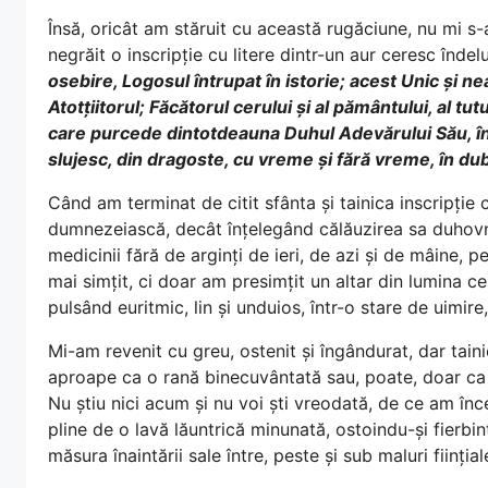
Însă, oricât am stăruit cu această rugăciune, nu mi s-
negrăit o inscripție cu litere dintr-un aur ceresc îndel
osebire, Logosul întrupat în istorie; acest Unic și ne
Atotțiitorul; Făcătorul cerului și al pământului, al t
care purcede dintotdeauna Duhul Adevărului Său, în 
slujesc, din dragoste, cu vreme și fără vreme, în du
Când am terminat de citit sfânta și tainica inscripți
dumnezeiască, decât înțelegând călăuzirea sa duhovni
medicinii fără de arginți de ieri, de azi și de mâine, 
mai simțit, ci doar am presimțit un altar din lumina cea
pulsând euritmic, lin și unduios, într-o stare de uimire,
Mi-am revenit cu greu, ostenit și îngândurat, dar taini
aproape ca o rană binecuvântată sau, poate, doar ca u
Nu știu nici acum și nu voi ști vreodată, de ce am înc
pline de o lavă lăuntrică minunată, ostoindu-și fierbi
măsura înaintării sale între, peste și sub maluri ființial