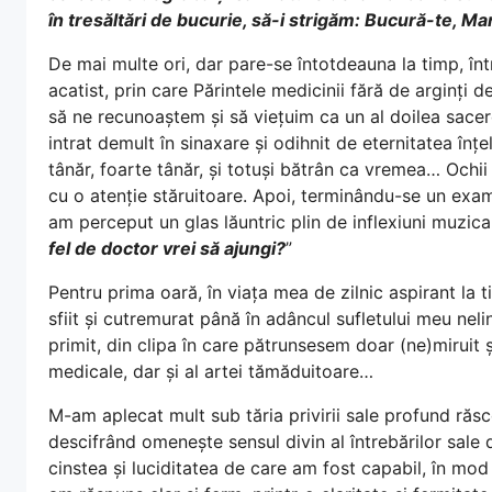
în tresăltări de bucurie, să-i strigăm: Bucură-te, 
De mai multe ori, dar pare-se întotdeauna la timp, înt
acatist, prin care Părintele medicinii fără de arginți 
să ne recunoaștem și să viețuim ca un al doilea sacerd
intrat demult în sinaxare și odihnit de eternitatea înțe
tânăr, foarte tânăr, și totuși bătrân ca vremea… Ochii s
cu o atenție stăruitoare. Apoi, terminându-se un exam
am perceput un glas lăuntric plin de inflexiuni muzical
fel de doctor vrei să ajungi?
”
Pentru prima oară, în viața mea de zilnic aspirant la 
sfiit și cutremurat până în adâncul sufletului meu neli
primit, din clipa în care pătrunsesem doar (ne)miruit 
medicale, dar și al artei tămăduitoare…
M-am aplecat mult sub tăria privirii sale profund răsc
descifrând omenește sensul divin al întrebărilor sal
cinstea și luciditatea de care am fost capabil, în mod