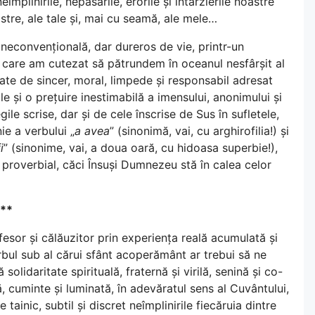
mplinirile, nepăsările, erorile și întârzierile noastre
stre, ale tale și, mai cu seamă, ale mele…
neconvențională, dar dureros de vie, printr-un
i care am cutezat să pătrundem în oceanul nesfârșit al
ate de sincer, moral, limpede și responsabil adresat
le și o prețuire inestimabilă a imensului, anonimului și
ile scrise, dar și de cele înscrise de Sus în sufletele,
ie a verbului „
a avea
” (sinonimă, vai, cu arghirofilia!) și
i
” (sinonime, vai, a doua oară, cu hidoasa superbie!),
proverbial, căci Însuși Dumnezeu stă în calea celor
**
fesor și călăuzitor prin experiența reală acumulată și
erbul sub al cărui sfânt acoperământ ar trebui să ne
olidaritate spirituală, fraternă și virilă, senină și co-
ă, cuminte și luminată, în adevăratul sens al Cuvântului,
ainic, subtil și discret neîmplinirile fiecăruia dintre