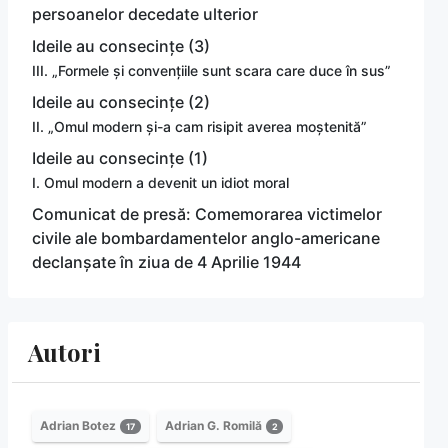
persoanelor decedate ulterior
Ideile au consecințe (3)
III. „Formele și convențiile sunt scara care duce în sus”
Ideile au consecințe (2)
II. „Omul modern și-a cam risipit averea moștenită”
Ideile au consecințe (1)
I. Omul modern a devenit un idiot moral
Comunicat de presă: Comemorarea victimelor
civile ale bombardamentelor anglo-americane
declanșate în ziua de 4 Aprilie 1944
Autori
Adrian Botez
Adrian G. Romilă
17
2