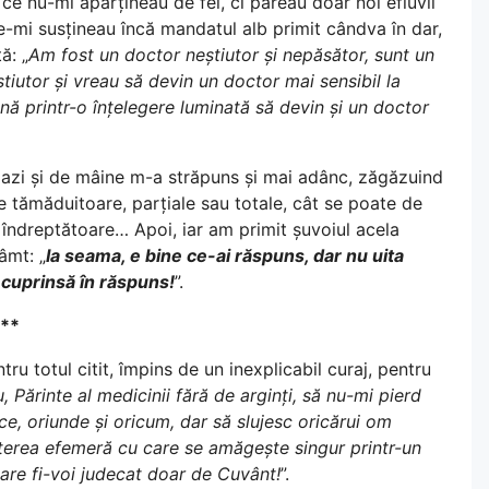
e ce nu-mi aparțineau de fel, ci păreau doar noi efluvii
ce-mi susțineau încă mandatul alb primit cândva în dar,
ă: „
Am fost un doctor neștiutor și nepăsător, sunt un
știutor și vreau să devin un doctor mai sensibil la
ună printr-o înțelegere luminată să devin și un doctor
 de azi și de mâine m-a străpuns și mai adânc, zăgăzuind
le tămăduitoare, parțiale sau totale, cât se poate de
 îndreptătoare… Apoi, iar am primit șuvoiul acela
âmt: „
Ia seama, e bine ce-ai răspuns, dar nu uita
 cuprinsă în răspuns!
”.
**
ru totul citit, împins de un inexplicabil curaj, pentru
, Părinte al medicinii fără de arginți, să nu-mi pierd
ice, oriunde și oricum, dar să slujesc oricărui om
puterea efemeră cu care se amăgește singur printr-un
are fi-voi judecat doar de Cuvânt!
”.