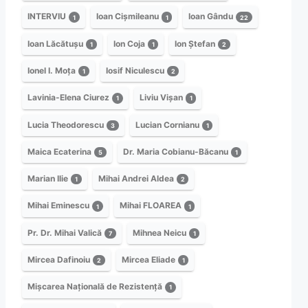
INTERVIU
Ioan Cișmileanu
Ioan Gându
1
1
22
Ioan Lăcătușu
Ion Coja
Ion Ștefan
1
1
2
Ionel I. Moța
Iosif Niculescu
1
2
Lavinia-Elena Ciurez
Liviu Vișan
1
1
Lucia Theodorescu
Lucian Cornianu
3
1
Maica Ecaterina
Dr. Maria Cobianu-Băcanu
5
1
Marian Ilie
Mihai Andrei Aldea
1
2
Mihai Eminescu
Mihai FLOAREA
1
1
Pr. Dr. Mihai Valică
Mihnea Neicu
7
1
Mircea Dafinoiu
Mircea Eliade
2
1
Mișcarea Națională de Rezistență
1