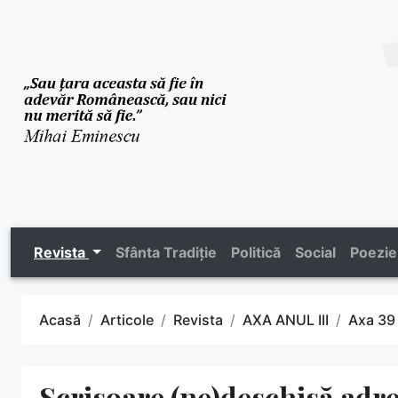
Revista
Sfânta Tradiție
Politică
Social
Poezie
Acasă
Articole
Revista
AXA ANUL III
Axa 39
Scrisoare (ne)deschisă adr