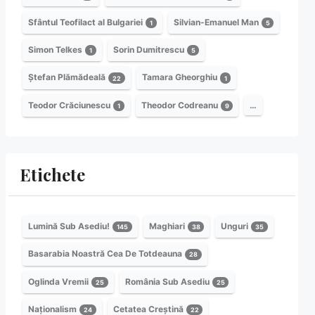
Sfântul Teofilact al Bulgariei
Silvian-Emanuel Man
1
5
Simon Telkes
Sorin Dumitrescu
1
5
Ștefan Plămădeală
Tamara Gheorghiu
22
1
Teodor Crăciunescu
Theodor Codreanu
…
1
9
Etichete
Lumină Sub Asediu!
Maghiari
Unguri
145
38
35
Basarabia Noastră Cea De Totdeauna
28
Oglinda Vremii
România Sub Asediu
25
25
Naționalism
Cetatea Creștină
24
22