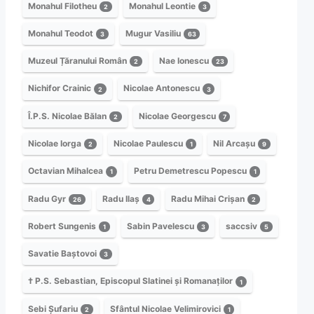
Monahul Filotheu
Monahul Leontie
2
3
Monahul Teodot
Mugur Vasiliu
3
63
Muzeul Țăranului Român
Nae Ionescu
2
23
Nichifor Crainic
Nicolae Antonescu
2
3
Î.P.S. Nicolae Bălan
Nicolae Georgescu
2
7
Nicolae Iorga
Nicolae Paulescu
Nil Arcașu
2
1
9
Octavian Mihalcea
Petru Demetrescu Popescu
1
1
Radu Gyr
Radu Ilaș
Radu Mihai Crișan
26
4
2
Robert Sungenis
Sabin Pavelescu
saccsiv
1
3
5
Savatie Baștovoi
3
† P.S. Sebastian, Episcopul Slatinei și Romanaților
1
Sebi Șufariu
Sfântul Nicolae Velimirovici
2
1