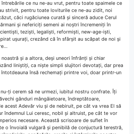
 întrebările ce nu ne-au vrut, pentru toate spaimele ce
strivit, pentru toate loviturile ce ne-au zidit, noi
 căzut, căci rugăciunea curată și sinceră aduce Cerul
(sărmani și nefericiți semeni ai noștri încremeniți în
ientiști, teziști, legaliști, reformiști, new-age-iști,
espirat ușurați, crezând că în sfârșit au scăpat de noi și
are…
 noastră și a altora, deși uneori înfrânți și chiar
zând liniștiți, ca niște simpli slujitori devotați, dar prea
, întotdeauna însă rechemați printre voi, doar printr-un
nu-ți cerem să ne urmezi, iubitul nostru confrate. Îți
răvechi gânduri mângâietoare, îndreptătoare,
de acest Adevăr viu și de nebiruit, pe cât va vrea El să
ur îndemnul Lui ceresc, nobil și altruist, pe cât te vor
 imperios necesare. Această scrisoare de suflet în
te o învoială vulgară și penibilă de conjuctură terestră,