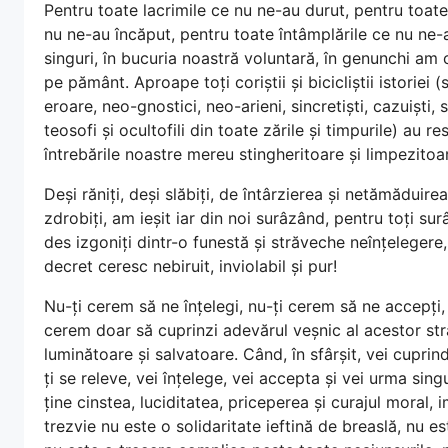
Pentru toate lacrimile ce nu ne-au durut, pentru toate
nu ne-au încăput, pentru toate întâmplările ce nu ne-au 
singuri, în bucuria noastră voluntară, în genunchi am
pe pământ. Aproape toți coriștii și bicicliștii istoriei 
eroare, neo-gnostici, neo-arieni, sincretiști, cazuiști, sc
teosofi și ocultofili din toate zările și timpurile) au r
întrebările noastre mereu stingheritoare și limpezito
Deși răniți, deși slăbiți, de întârzierea și netămăduirea
zdrobiți, am ieșit iar din noi surâzând, pentru toți surâ
des izgoniți dintr-o funestă și străveche neînțelegere
decret ceresc nebiruit, inviolabil și pur!
Nu-ți cerem să ne înțelegi, nu-ți cerem să ne accepți, 
cerem doar să cuprinzi adevărul veșnic al acestor st
luminătoare și salvatoare. Când, în sfârșit, vei cuprin
ți se releve, vei înțelege, vei accepta și vei urma sing
ține cinstea, luciditatea, priceperea și curajul moral,
trezvie nu este o solidaritate ieftină de breaslă, nu es